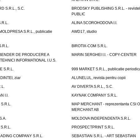
 S.R.L., S.C.
BRODSKY PUBLISHING S.R.L. - reviste
PUBLIC
.R.L.
ALINA SCOROHODOVA I.I.
OLDPRESA S.R.L., publicatie
AWD17, studio
.R.L.
BIROTIX-COM S.R.L.
 BENDER DE PRODUCERE A
MARIN SERGHEI I.I. - COPY-CENTER
EHNICI INFORMATIONAL I.U.S.
 S.R.L.
999 MARKET S.R.L., publicatie periodic
INTEI, ziar
ALUNELUL, revista pentru copii
.L.
AV DIVERTA S.R.L., S.C.
 I.I.
KAYNAK COMPANY S.R.L.
S.R.L.
MAP MERCHANT - reprezentanta CSI 
MERCHANT AB
.A.
MOLDOVA INDEPENDENTA S.R.L.
S.R.L.
PROSPECTPRINT S.R.L.
ADING COMPANY S.R.L.
SEBASTIAN S.R.L. - ART SEBASTIAN