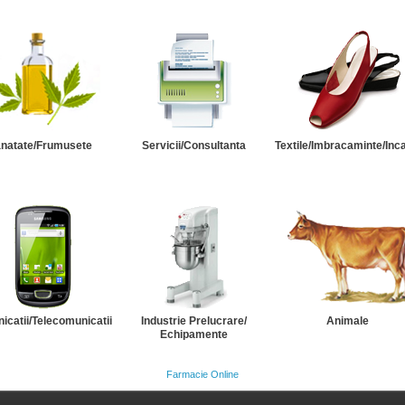
natate/Frumusete
Servicii/Consultanta
Textile/Imbracaminte/Inc
catii/Telecomunicatii
Industrie Prelucrare/
Animale
Echipamente
Farmacie Online