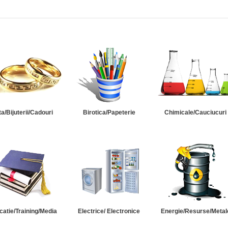
ta/Bijuterii/Cadouri
Birotica/Papeterie
Chimicale/Cauciucuri
catie/Training/Media
Electrice/ Electronice
Energie/Resurse/Metal