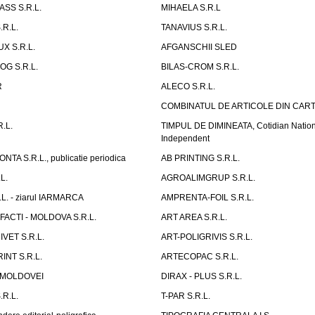
SS S.R.L.
MIHAELA S.R.L
R.L.
TANAVIUS S.R.L.
X S.R.L.
AFGANSCHII SLED
OG S.R.L.
BILAS-CROM S.R.L.
R
ALECO S.R.L.
COMBINATUL DE ARTICOLE DIN CART
.L.
TIMPUL DE DIMINEATA, Cotidian Nation
Independent
A S.R.L., publicatie periodica
AB PRINTING S.R.L.
L.
AGROALIMGRUP S.R.L.
L. - ziarul IARMARCA
AMPRENTA-FOIL S.R.L.
FACTI - MOLDOVA S.R.L.
ART AREA S.R.L.
VET S.R.L.
ART-POLIGRIVIS S.R.L.
INT S.R.L.
ARTECOPAC S.R.L.
 MOLDOVEI
DIRAX - PLUS S.R.L.
R.L.
T-PAR S.R.L.