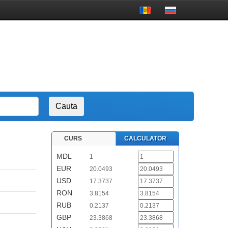
CURS
CALCULATOR
MDL
1
EUR
20.0493
USD
17.3737
RON
3.8154
RUB
0.2137
GBP
23.3868