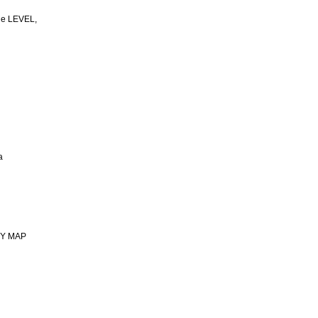
le LEVEL,
a
OY MAP