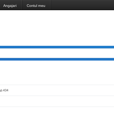
Angajari
Contul meu
 Ap.434