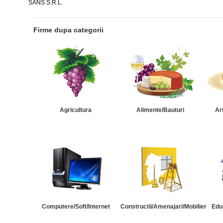
SANS S.R.L.
Firme dupa categorii
Agricultura
Alimente/Bauturi
Ar
Computere/Soft/Internet
Constructii/Amenajari/Mobilier
Edu