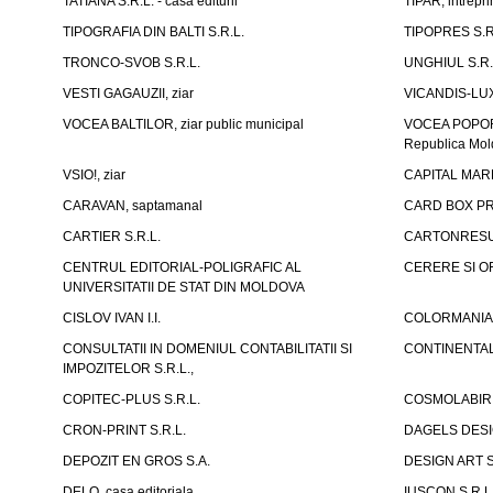
TATIANA S.R.L. - casa editurii
TIPAR, intrepri
TIPOGRAFIA DIN BALTI S.R.L.
TIPOPRES S.R
TRONCO-SVOB S.R.L.
UNGHIUL S.R.
VESTI GAGAUZII, ziar
VICANDIS-LUX
VOCEA BALTILOR, ziar public municipal
VOCEA POPORUL
Republica Mo
VSIO!, ziar
CAPITAL MARK
CARAVAN, saptamanal
CARD BOX PR
CARTIER S.R.L.
CARTONRESUR
CENTRUL EDITORIAL-POLIGRAFIC AL
CERERE SI OF
UNIVERSITATII DE STAT DIN MOLDOVA
CISLOV IVAN I.I.
COLORMANIA 
CONSULTATII IN DOMENIUL CONTABILITATII SI
CONTINENTAL
IMPOZITELOR S.R.L.,
COPITEC-PLUS S.R.L.
COSMOLABIRI
CRON-PRINT S.R.L.
DAGELS DESIG
DEPOZIT EN GROS S.A.
DESIGN ART S
DELO, casa editoriala
IUSCON S.R.L