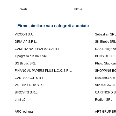
Web
http://
Firme similare sau categorii asociate
VICCON S.A.
Sebastian SR
DIRA-AP S.R.L.
Stil Birotic SR
CAMERA NATIONALA A CARTII
DAS Design Arhi
Tipografia din Balti SRL
BONS OFFICES
SG Birotic SRL
Photo Studioar
FINANCIAL PAPERS PLUS L.C.K. S.R.L.
SHOPPING BO
CANPAS-COP S.R.L.
Ruslan93 SRL
VALDIM GRUP S.R.L.
VIP MAGAZIN, 
BIROVITS S.R.L.
CARTNORD S.
print a0
Rodion SRL
ARC, editura
ART GRUP BRI