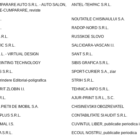
PARARE AUTO S.R.L. - AUTO SALON,
ANTEL-TEHPAC S.R.L.
E-CUMPARARE, reviste
.
NOUTATILE CHISINAULUI S.A.
.
RADOP-NORD S.R.L.
R.L.
RUSSKOE SLOVO
C S.R.L.
SALCIOARA-VASCAN I.I.
L. - VIRTUAL DESIGN
SANT S.R.L.
RINTING TECHNOLOGY
SIBIS GRAFICA S.R.L.
 S.R.L.
SPORT-CURIER S.A., ziar
rindere Editorial-poligrafica
STRIH S.R.L.
T ZLOBIN I.I.
TEHNICA-INFO S.R.L.
R.L.
AJUR-PRINT S.R.L., S.C.
IETII DE IMOBIL S.A.
CHISINEVSKII OBOZREVATEL
LUS S.R.L.
CONTABILITATE SI AUDIT S.R.L.
AL I.S.
CUVINTUL LIBER, publicatie periodica
S.R.L.
ECOUL NOSTRU, publicatie periodica