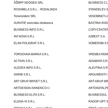
ÃŽMPP NEOGEN SRL
BUSINESS CLA
ROSABELA S.R.L. - ROSALINDA
STANDELEV S.
Tonersistem SRL
VENOMNET-LU
AURATIP, asociatia obsteasca
BASTINA-RAD
BUSINESS-INFO S.R.L.
COPYCENTE
AVI NOVA S.R.L.
AZBEST S.A.
ELAN POLIGRAF S.R.L.
SOMERSBI S.R
TORGOVAIA MARKA S.R.L.
VREMEA REMONT
ACTIVIS S.R.L.
ADIABATA S.R.
ALEDEX-INFO S.R.L.
ALEVTINA S.R.
ANRIB S.R.L.
ARGUMENTI I 
ART GRUP BRIVET S.R.L.
ART-GRUP BRI
ARTDESIGN-IVANENCO I.I.
ARTDIGITALPR
BUSINESS-ELITA S.R.L.
BUSINESSUL
ELENA-VI S.R.L.
RADOP-OPT S.