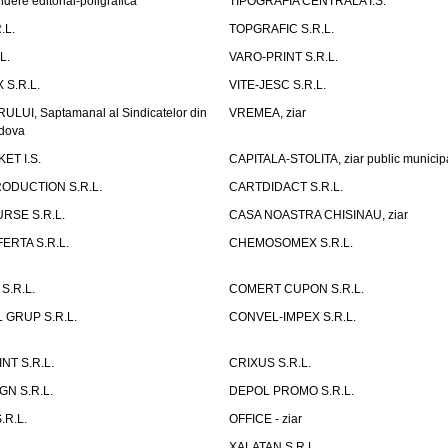
ndere editorial-poligrafica
TIPOGRAFIA CENTRALA I.S.
.L.
TOPGRAFIC S.R.L.
L.
VARO-PRINT S.R.L.
 S.R.L.
VITE-JESC S.R.L.
UI, Saptamanal al Sindicatelor din
VREMEA, ziar
ldova
ET I.S.
CAPITALA-STOLITA, ziar public municip
ODUCTION S.R.L.
CARTDIDACT S.R.L.
SE S.R.L.
CASA NOASTRA CHISINAU, ziar
ERTA S.R.L.
CHEMOSOMEX S.R.L.
S.R.L.
COMERT CUPON S.R.L.
 GRUP S.R.L.
CONVEL-IMPEX S.R.L.
NT S.R.L.
CRIXUS S.R.L.
N S.R.L.
DEPOL PROMO S.R.L.
.R.L.
OFFICE - ziar
.
XALATAN S.R.L.