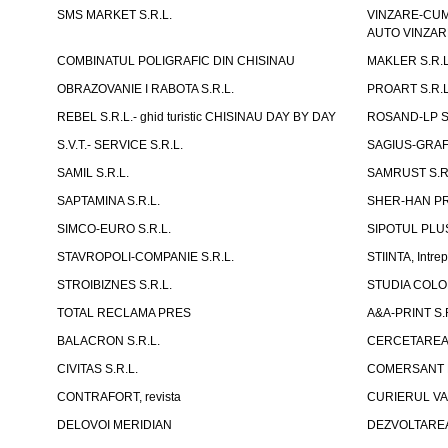
SMS MARKET S.R.L.
VINZARE-CUM
AUTO VINZAR
COMBINATUL POLIGRAFIC DIN CHISINAU
MAKLER S.R.L
OBRAZOVANIE I RABOTA S.R.L.
PROART S.R.L
REBEL S.R.L.- ghid turistic CHISINAU DAY BY DAY
ROSAND-LP S.
S.V.T.- SERVICE S.R.L.
SAGIUS-GRAFI
SAMIL S.R.L.
SAMRUST S.R.
SAPTAMINA S.R.L.
SHER-HAN P
SIMCO-EURO S.R.L.
SIPOTUL PLUS
STAVROPOLI-COMPANIE S.R.L.
STIINTA, Intrep
STROIBIZNES S.R.L.
STUDIA COLORI
TOTAL RECLAMA PRES
A&A-PRINT S.
BALACRON S.R.L.
CERCETAREA P
CIVITAS S.R.L.
COMERSANT P
CONTRAFORT, revista
CURIERUL VAM
DELOVOI MERIDIAN
DEZVOLTAREA 