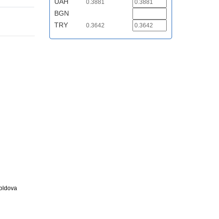
UAH
0.3881
BGN
TRY
0.3642
Moldova