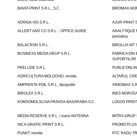
BAVAT-PRINT S.R.L., S.C.
BIROMAX-NORD
ADRIGA-VIS S.R.L.
AJUR-PRINT S
ALLERT AND CO S.R.L. - OFFICE GUIDE
ANALYTIQUE M
periodica
BALACRON S.R.L.
BIROLUX-MT S
BUSINESS MEDIA GRUP S.R.L.
FABRICA DIN
SUPORTILOR T
PRELUDE S.R.L.
PUBLICONLINE
AGRICULTURA MOLDOVEI, revista
ALTARUL CRED
AMPRENTA-FOIL S.R.L., tipografie
ARBOMAX S.R
BIROLEX S.R.L.
INES MOROSAN
KOMSOMOLSCAIA PRAVDA-BASARABIA S.C.
LOGOS PRINT 
MEDIA RESERVE S.R.L. / ziarul ANTENNA
MITRA-GRUP S
NICA-GRAFIC-PRINT S.R.L.
PROMO PLUS 
PUNKT, revista
RTC RADU TR