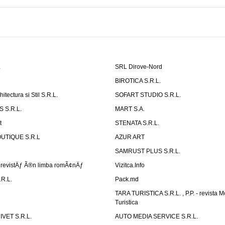
L
SRL Dirove-Nord
L
BIROTICA S.R.L.
tectura si Stil S.R.L.
SOFART STUDIO S.R.L.
 S.R.L.
MART S.A.
t
STENATA S.R.L.
UTIQUE S.R.L
AZUR ART
SAMRUST PLUS S.R.L.
revistÄƒ Ã®n limba romÃ¢nÄƒ
Vizitca.Info
R.L.
Pack.md
TARA TURISTICA S.R.L. , P.P. - revista 
Turistica
VET S.R.L.
AUTO MEDIA SERVICE S.R.L.