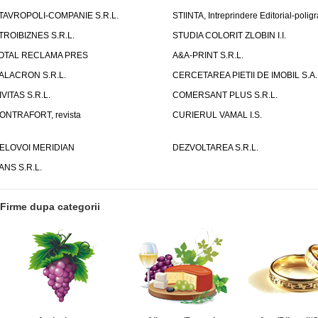
TAVROPOLI-COMPANIE S.R.L.
STIINTA, Intreprindere Editorial-poligr
TROIBIZNES S.R.L.
STUDIA COLORIT ZLOBIN I.I.
OTAL RECLAMA PRES
A&A-PRINT S.R.L.
ALACRON S.R.L.
CERCETAREA PIETII DE IMOBIL S.A.
IVITAS S.R.L.
COMERSANT PLUS S.R.L.
ONTRAFORT, revista
CURIERUL VAMAL I.S.
ELOVOI MERIDIAN
DEZVOLTAREA S.R.L.
ANS S.R.L.
Firme dupa categorii