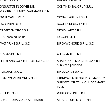
ISLOV IVAN I.I.
COLORMANIA S.R.L.
ONSULTATII IN DOMENIUL
CONTINENTAL GRUP S.R.L.
ONTABILITATII SI IMPOZITELOR S.R.L.,
OPITEC-PLUS S.R.L.
COSMOLABIRINT S.R.L.
RON-PRINT S.R.L.
DAGELS DESIGN S.R.L.
EPOZIT EN GROS S.A.
DESIGN ART S.R.L.
ELO, casa editoriala
IUSCON S.R.L.
AVAT-PRINT S.R.L., S.C.
BIROMAX-NORD S.R.L., S.C.
DRIGA-VIS S.R.L.
AJUR-PRINT S.R.L.
LLERT AND CO S.R.L. - OFFICE GUIDE
ANALYTIQUE MOLDPRESA S.R.L.,
publicatie periodica
ALACRON S.R.L.
BIROLUX-MT S.R.L.
USINESS MEDIA GRUP S.R.L.
FABRICA DIN BENDER DE PRODUC
SUPORTILOR TEHNICI INFORMATI
I.U.S.
RELUDE S.R.L.
PUBLICONLINE S.R.L.
GRICULTURA MOLDOVEI, revista
ALTARUL CREDINTEI, ziar