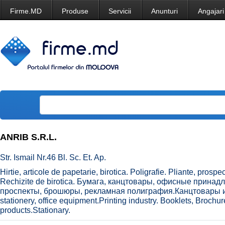
Firme.MD
Produse
Servicii
Anunturi
Angajari
ANRIB S.R.L.
Str. Ismail Nr.46 Bl. Sc. Et. Ap.
Hirtie, articole de papetarie, birotica. Poligrafie. Pliante, prospect
Rechizite de birotica. Бумага, канцтовары, офисные прина
проспекты, брошюры, рекламная полиграфия.Канцтовары и
stationery, office equipment.Printing industry. Booklets, Brochu
products.Stationary.