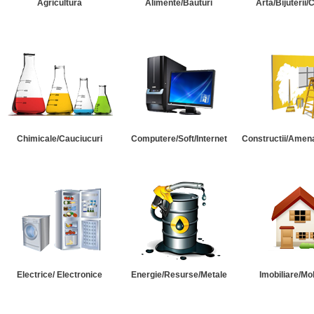
Agricultura
Alimente/Bauturi
Arta/Bijuterii/
Chimicale/Cauciucuri
Computere/Soft/Internet
Constructii/Amena
Electrice/ Electronice
Energie/Resurse/Metale
Imobiliare/Mob