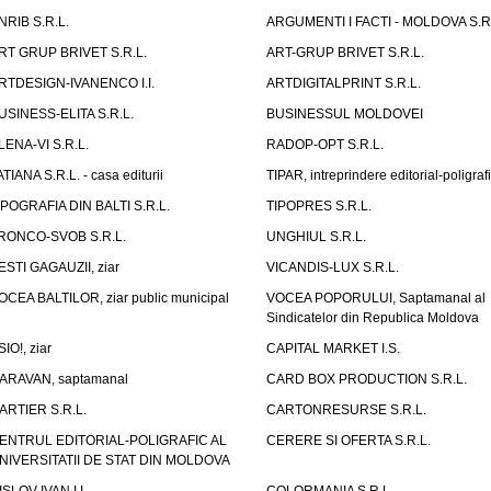
NRIB S.R.L.
ARGUMENTI I FACTI - MOLDOVA S.R.
RT GRUP BRIVET S.R.L.
ART-GRUP BRIVET S.R.L.
RTDESIGN-IVANENCO I.I.
ARTDIGITALPRINT S.R.L.
USINESS-ELITA S.R.L.
BUSINESSUL MOLDOVEI
LENA-VI S.R.L.
RADOP-OPT S.R.L.
ATIANA S.R.L. - casa editurii
TIPAR, intreprindere editorial-poligraf
IPOGRAFIA DIN BALTI S.R.L.
TIPOPRES S.R.L.
RONCO-SVOB S.R.L.
UNGHIUL S.R.L.
ESTI GAGAUZII, ziar
VICANDIS-LUX S.R.L.
OCEA BALTILOR, ziar public municipal
VOCEA POPORULUI, Saptamanal al
Sindicatelor din Republica Moldova
SIO!, ziar
CAPITAL MARKET I.S.
ARAVAN, saptamanal
CARD BOX PRODUCTION S.R.L.
ARTIER S.R.L.
CARTONRESURSE S.R.L.
ENTRUL EDITORIAL-POLIGRAFIC AL
CERERE SI OFERTA S.R.L.
NIVERSITATII DE STAT DIN MOLDOVA