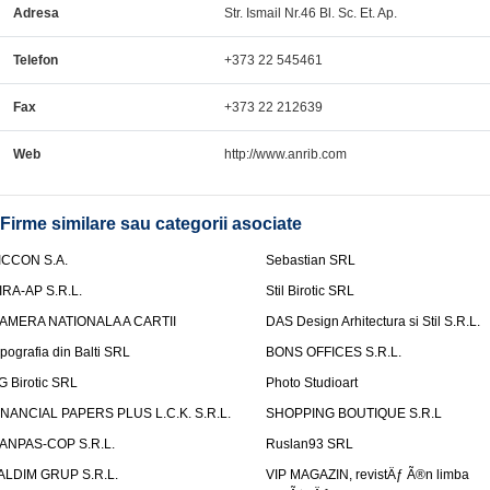
Adresa
Str. Ismail Nr.46 Bl. Sc. Et. Ap.
Telefon
+373 22 545461
Fax
+373 22 212639
Web
http://www.anrib.com
Firme similare sau categorii asociate
ICCON S.A.
Sebastian SRL
IRA-AP S.R.L.
Stil Birotic SRL
AMERA NATIONALA A CARTII
DAS Design Arhitectura si Stil S.R.L.
ipografia din Balti SRL
BONS OFFICES S.R.L.
G Birotic SRL
Photo Studioart
INANCIAL PAPERS PLUS L.C.K. S.R.L.
SHOPPING BOUTIQUE S.R.L
ANPAS-COP S.R.L.
Ruslan93 SRL
ALDIM GRUP S.R.L.
VIP MAGAZIN, revistÄƒ Ã®n limba