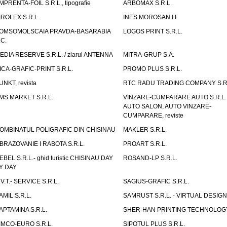
MPRENTA-FOIL S.R.L., tipografie
ARBOMAX S.R.L.
IROLEX S.R.L.
INES MOROSAN I.I.
OMSOMOLSCAIA PRAVDA-BASARABIA
LOGOS PRINT S.R.L.
.C.
EDIA RESERVE S.R.L. / ziarul ANTENNA
MITRA-GRUP S.A.
ICA-GRAFIC-PRINT S.R.L.
PROMO PLUS S.R.L.
UNKT, revista
RTC RADU TRADING COMPANY S.R.
MS MARKET S.R.L.
VINZARE-CUMPARARE AUTO S.R.L. 
AUTO SALON, AUTO VINZARE-
CUMPARARE, reviste
OMBINATUL POLIGRAFIC DIN CHISINAU
MAKLER S.R.L.
BRAZOVANIE I RABOTA S.R.L.
PROART S.R.L.
EBEL S.R.L.- ghid turistic CHISINAU DAY
ROSAND-LP S.R.L.
Y DAY
.V.T.- SERVICE S.R.L.
SAGIUS-GRAFIC S.R.L.
AMIL S.R.L.
SAMRUST S.R.L. - VIRTUAL DESIGN
APTAMINA S.R.L.
SHER-HAN PRINTING TECHNOLOG
IMCO-EURO S.R.L.
SIPOTUL PLUS S.R.L.