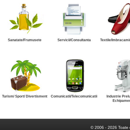
Sanatate/Frumusete
Servicii/Consultanta
Textile/Imbracami
Turism/ Sport/ Divertisment
Comunicatii/Telecomunicatii
Industrie Prel
Echipame
© 2006 - 2026 Toate 