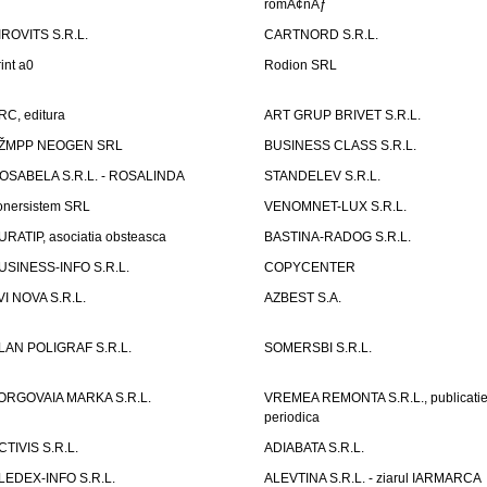
romÃ¢nÄƒ
IROVITS S.R.L.
CARTNORD S.R.L.
rint a0
Rodion SRL
RC, editura
ART GRUP BRIVET S.R.L.
ŽMPP NEOGEN SRL
BUSINESS CLASS S.R.L.
OSABELA S.R.L. - ROSALINDA
STANDELEV S.R.L.
onersistem SRL
VENOMNET-LUX S.R.L.
URATIP, asociatia obsteasca
BASTINA-RADOG S.R.L.
USINESS-INFO S.R.L.
COPYCENTER
VI NOVA S.R.L.
AZBEST S.A.
LAN POLIGRAF S.R.L.
SOMERSBI S.R.L.
ORGOVAIA MARKA S.R.L.
VREMEA REMONTA S.R.L., publicati
periodica
CTIVIS S.R.L.
ADIABATA S.R.L.
LEDEX-INFO S.R.L.
ALEVTINA S.R.L. - ziarul IARMARCA