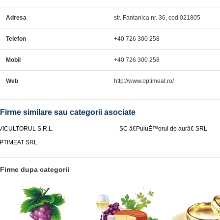
Adresa
str. Fantanica nr. 36, cod 021805
Telefon
+40 726 300 258
Mobil
+40 726 300 258
Web
http://www.optimeat.ro/
Firme similare sau categorii asociate
VICULTORUL S.R.L.
SC â€PuiuÈ™orul de aurâ€ SRL
PTIMEAT SRL
Firme dupa categorii