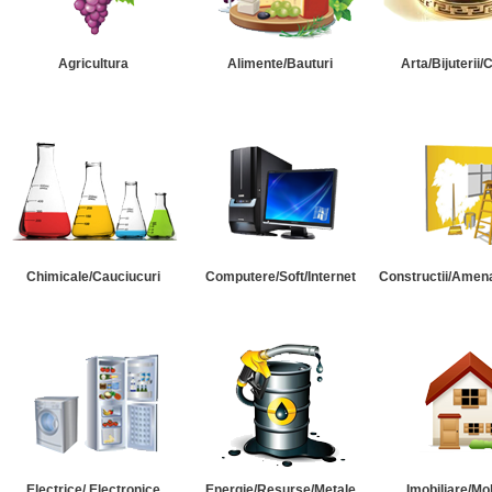
Agricultura
Alimente/Bauturi
Arta/Bijuterii/
Chimicale/Cauciucuri
Computere/Soft/Internet
Constructii/Amena
Electrice/ Electronice
Energie/Resurse/Metale
Imobiliare/Mob