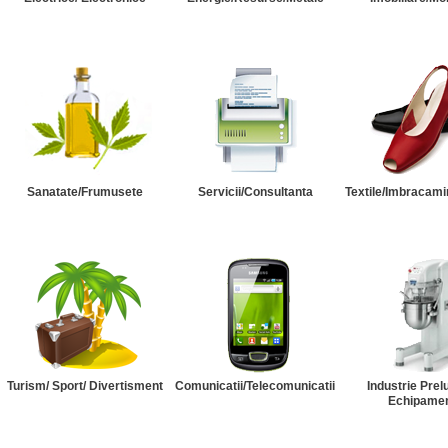
Sanatate/Frumusete
Servicii/Consultanta
Textile/Imbracami
Turism/ Sport/ Divertisment
Comunicatii/Telecomunicatii
Industrie Prel
Echipame