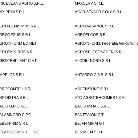
RICEVEANU AGRO S.R.L.
MAXSERV S.R.L.
AIX PRIM S.R.L.
AGARISTA AGRICOLA S.R.L.
GRO-DENISIMUS S.R.L.
AGRO-VASANOL S.R.L.
GRODESUR S.R.L.
AGROELCOR S.R.L.
GROINFORM EDINET
AGROINFORM, Federatia Agriculturilo
GROPAPUROS S.R.L.
AGROSELECT VADENI S.R.L.
GROTEHPLANT C.A.P.
ALODIU-NORD S.R.L.
MPELOS S.R.L.
ANTAGRO C.B.S. S.R.L.
PROCOMTEH S.R.L.
ASCENSIUNE S.R.L.
SPIDISTRA S.R.L.
ATC-AGROTEHCOMERT S.A.
ACIU D.N.O. G.T.
BACIU MIHAIL S.R.L.
ALASINORD C.P.C.
BANTEA ION G.T.
EBEI-PRIM S.R.L.
BEJAN MIHAI G.T.
ELATISCOM S.R.L., S.C.
BENASEM S.R.L.