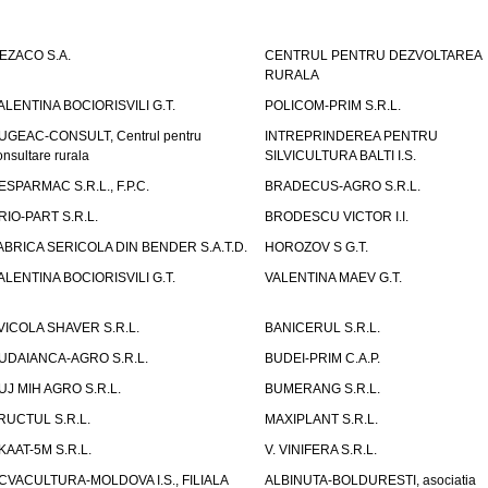
EZACO S.A.
CENTRUL PENTRU DEZVOLTAREA
RURALA
ALENTINA BOCIORISVILI G.T.
POLICOM-PRIM S.R.L.
UGEAC-CONSULT, Centrul pentru
INTREPRINDEREA PENTRU
onsultare rurala
SILVICULTURA BALTI I.S.
ESPARMAC S.R.L., F.P.C.
BRADECUS-AGRO S.R.L.
RIO-PART S.R.L.
BRODESCU VICTOR I.I.
ABRICA SERICOLA DIN BENDER S.A.T.D.
HOROZOV S G.T.
ALENTINA BOCIORISVILI G.T.
VALENTINA MAEV G.T.
VICOLA SHAVER S.R.L.
BANICERUL S.R.L.
UDAIANCA-AGRO S.R.L.
BUDEI-PRIM C.A.P.
UJ MIH AGRO S.R.L.
BUMERANG S.R.L.
RUCTUL S.R.L.
MAXIPLANT S.R.L.
KAAT-5M S.R.L.
V. VINIFERA S.R.L.
CVACULTURA-MOLDOVA I.S., FILIALA
ALBINUTA-BOLDURESTI, asociatia