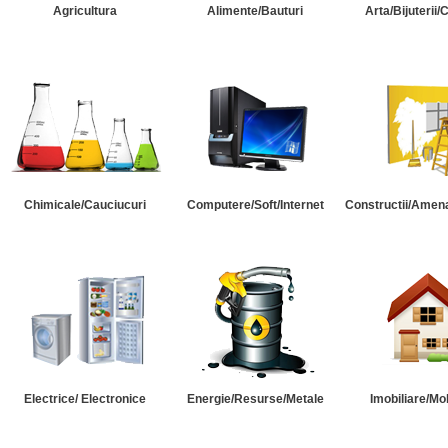
Agricultura
Alimente/Bauturi
Arta/Bijuterii/
Chimicale/Cauciucuri
Computere/Soft/Internet
Constructii/Amena
Electrice/ Electronice
Energie/Resurse/Metale
Imobiliare/Mob