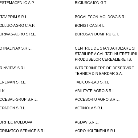
ESTEMACENI C.A.P.
BICIUSCA ION G.T.
ITAV-PRIM S.R.L.
BOGALECON-MOLDOVA S.R.L.
OLLUC-AGRO C.A.P.
BONISTICA S.R.L.
ORIVAS-AGRO S.R.L.
BOROSAN DUMITRU G.T.
OTNALINAX S.R.L.
CENTRUL DE STANDARDIZARE SI
STABILIRE A CALITATII NUTRETURIL
PRODUSELOR CEREALIERE I.S.
RINVITAS S.R.L.
INTREPRINDERE DE DESERVIRE
TEHNICA DIN BARDAR S.A.
ERLIPAN S.R.L.
TALICON-LAD S.R.L.
I.K.
ABILITATE-AGRO S.R.L.
CCESAL-GRUP S.R.L.
ACCESORIU AGRO S.R.L.
CPADON S.R.L.
ACTINOLA S.R.L.
DRITEC MOLDOVA
AGDAV S.R.L.
GRIMATCO-SERVICE S.R.L.
AGRO HOLTINENI S.R.L.