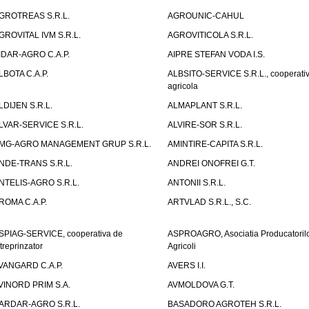
GROTREAS S.R.L.
AGROUNIC-CAHUL
GROVITAL IVM S.R.L.
AGROVITICOLA S.R.L.
IDAR-AGRO C.A.P.
AIPRE STEFAN VODA I.S.
LBOTA C.A.P.
ALBSITO-SERVICE S.R.L., cooperati
agricola
LDIJEN S.R.L.
ALMAPLANT S.R.L.
LVAR-SERVICE S.R.L.
ALVIRE-SOR S.R.L.
MG-AGRO MANAGEMENT GRUP S.R.L.
AMINTIRE-CAPITA S.R.L.
NDE-TRANS S.R.L.
ANDREI ONOFREI G.T.
NTELIS-AGRO S.R.L.
ANTONII S.R.L.
ROMA C.A.P.
ARTVLAD S.R.L., S.C.
SPIAG-SERVICE, cooperativa de
ASPROAGRO, Asociatia Producatoril
ntreprinzator
Agricoli
VANGARD C.A.P.
AVERS I.I.
VINORD PRIM S.A.
AVMOLDOVA G.T.
ARDAR-AGRO S.R.L.
BASADORO AGROTEH S.R.L.