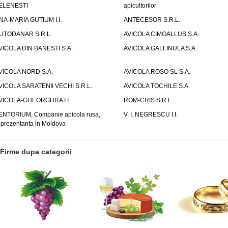
ELENESTI
apicultorilor
NA-MARIA GUTIUM I.I.
ANTECESOR S.R.L.
UTODANAR S.R.L.
AVICOLA CIMGALLUS S.A.
VICOLA DIN BANESTI S.A.
AVICOLA GALLINULA S.A.
VICOLA NORD S.A.
AVICOLA ROSO SL S.A.
VICOLA SARATENII VECHI S.R.L.
AVICOLA TOCHILE S.A.
VICOLA-GHEORGHITA I.I.
ROM-CRIS S.R.L.
ENTORIUM, Companie apicola rusa,
V. I. NEGRESCU I.I.
eprezentanta in Moldova
Firme dupa categorii