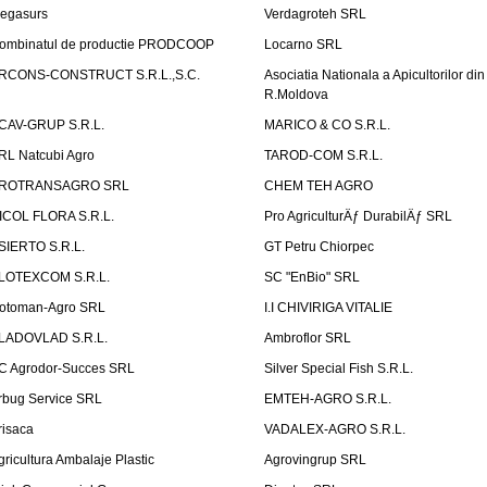
egasurs
Verdagroteh SRL
ombinatul de productie PRODCOOP
Locarno SRL
RCONS-CONSTRUCT S.R.L.,S.C.
Asociatia Nationala a Apicultorilor din
R.Moldova
CAV-GRUP S.R.L.
MARICO & CO S.R.L.
RL Natcubi Agro
TAROD-COM S.R.L.
ROTRANSAGRO SRL
CHEM TEH AGRO
ICOL FLORA S.R.L.
Pro AgriculturÄƒ DurabilÄƒ SRL
SIERTO S.R.L.
GT Petru Chiorpec
LOTEXCOM S.R.L.
SC "EnBio" SRL
otoman-Agro SRL
I.I CHIVIRIGA VITALIE
LADOVLAD S.R.L.
Ambroflor SRL
C Agrodor-Succes SRL
Silver Special Fish S.R.L.
rbug Service SRL
EMTEH-AGRO S.R.L.
risaca
VADALEX-AGRO S.R.L.
gricultura Ambalaje Plastic
Agrovingrup SRL