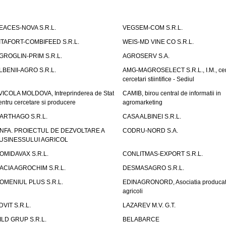
EACES-NOVA S.R.L.
VEGSEM-COM S.R.L.
ITAFORT-COMBIFEED S.R.L.
WEIS-MD VINE CO S.R.L.
GROGLIN-PRIM S.R.L.
AGROSERV S.A.
LBENII-AGRO S.R.L.
AMG-MAGROSELECT S.R.L., I.M., cen
cercetari stiintifice - Sediul
VICOLA MOLDOVA, Intreprinderea de Stat
CAMIB, birou central de informatii in
entru cercetare si producere
agromarketing
ARTHAGO S.R.L.
CASA ALBINEI S.R.L.
NFA. PROIECTUL DE DEZVOLTARE A
CODRU-NORD S.A.
USINESSULUI AGRICOL
OMIDAVAX S.R.L.
CONLITMAS-EXPORT S.R.L.
ACIA AGROCHIM S.R.L.
DESMASAGRO S.R.L.
OMENIUL PLUS S.R.L.
EDINAGRONORD, Asociatia producato
agricoli
DVIT S.R.L.
LAZAREV M.V. G.T.
ILD GRUP S.R.L.
BELABARCE