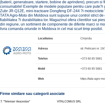
(baterii, generatoare, startere, bobine de aprindere), precum si filtre
consumabile! Exemple de modele populare pentru care pute?i ga
Zubr JR-Q12E, mini-tractoare Dongfeng DF-244 ?i motociclete 
TATA Agro-Moto din Moldova sunt supuse unui control strict de cal
fiabilitatea ?i durabilitatea lor. Magazinul ofera clientilor sai p
din regiune, un sortiment de componente de diferite marci si mod
livra comanda oriunde in Moldova in cel mai scurt timp posibil.
Localitatea
Chișinău
Adresa
str. Petricani nr. 1
Telefon
+373 60 85 5881
Mobil
+373 60 85 5881
Web
https://tata-agro-m
Firme similare sau categorii asociate
.T. "Teleman Veaceslav"
VITALCOMUS SRL