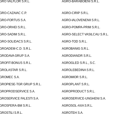
GRO VALFLOR S.R.L.
AGRO-BARABOIENI S.R.L.
GRO-CAZAIAC C.P.
AGRO-CIRIP S.R.L.
GRO-FORTUS S.A.
AGRO-IALOVENENII S.R.L.
GRO-ORHEI S.R.L.
AGRO-POMPA-PRIM S.R.L.
GRO-SADIM S.R.L.
AGRO-SELECT VASILCAU S.R.L.
GRO-SOLIDACS S.R.L.
AGRO-TOD S.R.L.
GROADEM-C.D. S.R.L.
AGROBANIG S.R.L.
GRODAVA GRUP S.A.
AGRODIANDR S.R.L.
GROFIT-BONUS S.R.L.
AGROGLED S.R.L., S.C.
GROLASTAR S.R.L.
AGROLEBEDINA S.R.L.
GROMEC S.A.
AGROMIOR S.R.L.
GROPIESE-TGR GRUP S.R.L.
AGROPLANT S.R.L.
GROPRODSERVICE S.A.
AGROPRODUCT S.R.L.
GROSERVICE FALESTI S.A.
AGROSERVICE-UNGHENI S.A.
GROSFERA-BM S.R.L.
AGROSOL-AXA S.R.L.
GROSTILI S.R.L.
AGROTEH S.A.