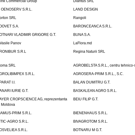
link Commercial Group
Diantus SRL
T OENOSERV S.R.L.
LAND DESIGN
orton SRL
Rangoli
OOVET S.A.
BARONCEANCA S.R.L.
OTNARI VLADIMIR GRIGORE G.T.
BUNA S.A.
I Vasile Panov
LaFlora.md
RONIBUR S.R.L
Regina Naturii SRL
toma SRL
AGROBELSTA S.R.L., centru tehnico-sti
GROLIBIMPEX S.R.L.
AGROSERA-PRIM S.R.L., S.C.
PARAT I.I.
BALAN DUMITRU G.T.
ANARI IURIE G.T.
BASKALEAN AGRO S.R.L.
AYER CROPSCIENCE AG, reprezentanta
BEIU FILIP G.T.
n Moldova
IAMUS-PRIM S.R.L.
BIENENHAUS S.R.L.
ITIC-AGRO S.R.L.
BIVAGROTOM S.R.L.
OSVELIEA S.R.L.
BOTNARU M G.T.