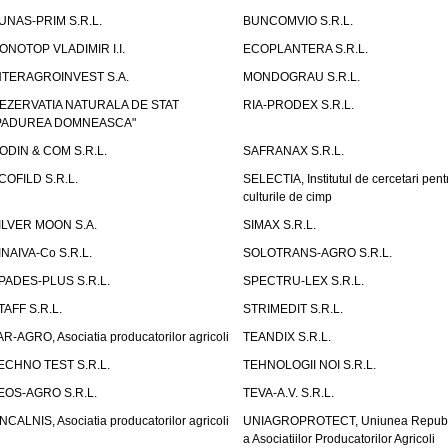
UNAS-PRIM S.R.L.
BUNCOMVIO S.R.L.
ONOTOP VLADIMIR I.I.
ECOPLANTERA S.R.L.
NTERAGROINVEST S.A.
MONDOGRAU S.R.L.
EZERVATIA NATURALA DE STAT
RIA-PRODEX S.R.L.
PADUREA DOMNEASCA"
ODIN & COM S.R.L.
SAFRANAX S.R.L.
COFILD S.R.L.
SELECTIA, Institutul de cercetari pent
culturile de cimp
ILVER MOON S.A.
SIMAX S.R.L.
INAIVA-Co S.R.L.
SOLOTRANS-AGRO S.R.L.
PADES-PLUS S.R.L.
SPECTRU-LEX S.R.L.
TAFF S.R.L.
STRIMEDIT S.R.L.
AR-AGRO, Asociatia producatorilor agricoli
TEANDIX S.R.L.
ECHNO TEST S.R.L.
TEHNOLOGII NOI S.R.L.
EOS-AGRO S.R.L.
TEVA-A.V. S.R.L.
NCALNIS, Asociatia producatorilor agricoli
UNIAGROPROTECT, Uniunea Republ
a Asociatiilor Producatorilor Agricoli