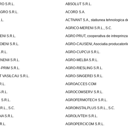
RO S.R.L.
ABSOLUT S.R.L.
GRO S.R.L.
ACORD S.A.
.L.
ACTIVANT S.A., statiunea tehnologica d
AGRICO-MERENI S.R.L., S.C.
NI S.R.L.
AGRO PRUT, cooperativa de intreprinza
ENI S.R.L.
AGRO-CAUSENI, Asociatia producatorilor
.R.L.
AGRO-CUPCUI S.R.L.
ENII S.R.L.
AGRO-MELBA S.R.L.
PRIM S.R.L.
AGRO-RIESLING S.R.L.
 VASILCAU S.R.L.
AGRO-SINGEREI S.R.L.
.L.
AGROACCES COM
.R.L.
AGROCOMSERV S.R.L.
S.R.L.
AGROFERMOTECH S.R.L.
.L., S.C.
AGROINSTALPLUS S.R.L., S.C.
A S.R.L.
AGROLIVTEH S.R.L.
R.L.
AGROPERCICOM S.R.L.