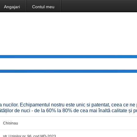
Angajari
Contul meu
ucilor. Echipamentul nostru este unic si patentat, ceea ce ne
ților de nuci - de la 60% la 80% de cea mai înaltă calitate și pu
Chisinau
str. Uzinilor nr. 96, cod MD-2023