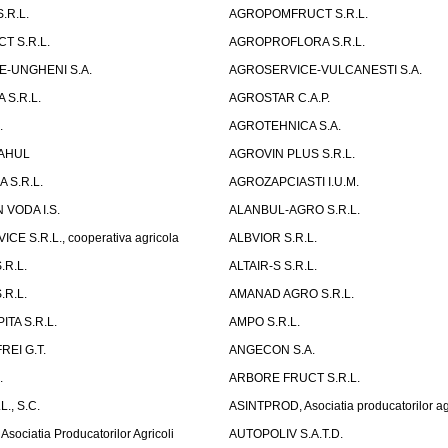
.R.L.
AGROPOMFRUCT S.R.L.
 S.R.L.
AGROPROFLORA S.R.L.
-UNGHENI S.A.
AGROSERVICE-VULCANESTI S.A.
 S.R.L.
AGROSTAR C.A.P.
.
AGROTEHNICA S.A.
AHUL
AGROVIN PLUS S.R.L.
 S.R.L.
AGROZAPCIASTI I.U.M.
 VODA I.S.
ALANBUL-AGRO S.R.L.
CE S.R.L., cooperativa agricola
ALBVIOR S.R.L.
.R.L.
ALTAIR-S S.R.L.
.R.L.
AMANAD AGRO S.R.L.
ITA S.R.L.
AMPO S.R.L.
EI G.T.
ANGECON S.A.
.
ARBORE FRUCT S.R.L.
., S.C.
ASINTPROD, Asociatia producatorilor agr
ociatia Producatorilor Agricoli
AUTOPOLIV S.A.T.D.