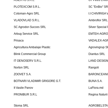
ASIERTO S.R.L.
GT Petru Chio
PLOTEXCOM S.R.L.
SC "EnBio" S
Cotoman-Agro SRL
I.I CHIVIRIGA 
VLADOVLAD S.R.L.
Ambroflor SRL
SC Agrodor-Succes SRL
Silver Special 
Arbug Service SRL
EMTEH-AGRO 
Prisaca
VADALEX-AGR
Agricultura Ambalaje Plastic
Agrovingrup 
Blink Commercial Group
Diantus SRL
IT OENOSERV S.R.L.
LAND DESIG
Norton SRL
Rangoli
ZOOVET S.A.
BARONCEANCA
BOTNARI VLADIMIR GRIGORE G.T.
BUNA S.A.
II Vasile Panov
LaFlora.md
PRONIBUR S.R.L
Regina Naturi
Stoma SRL
AGROBELSTA S.R