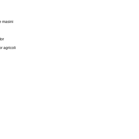
e masini
tor
 agricoli