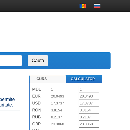
CURS
CALCULATOR
MDL
1
EUR
20.0493
 permite
USD
17.3737
ritate.
RON
3.8154
RUB
0.2137
GBP
23.3868