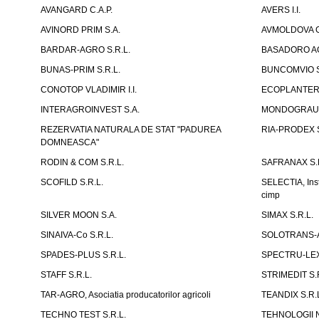
AVANGARD C.A.P.
AVERS I.I.
AVINORD PRIM S.A.
AVMOLDOVA G
BARDAR-AGRO S.R.L.
BASADORO AG
BUNAS-PRIM S.R.L.
BUNCOMVIO S
CONOTOP VLADIMIR I.I.
ECOPLANTERA
INTERAGROINVEST S.A.
MONDOGRAU S
REZERVATIA NATURALA DE STAT "PADUREA
RIA-PRODEX S
DOMNEASCA"
RODIN & COM S.R.L.
SAFRANAX S.R
SCOFILD S.R.L.
SELECTIA, Insti
cimp
SILVER MOON S.A.
SIMAX S.R.L.
SINAIVA-Co S.R.L.
SOLOTRANS-A
SPADES-PLUS S.R.L.
SPECTRU-LEX 
STAFF S.R.L.
STRIMEDIT S.
TAR-AGRO, Asociatia producatorilor agricoli
TEANDIX S.R.
TECHNO TEST S.R.L.
TEHNOLOGII N