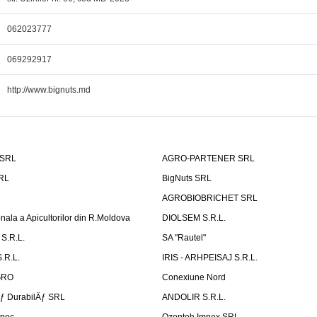
062023777
069292917
http://www.bignuts.md
 SRL
AGRO-PARTENER SRL
SRL
BigNuts SRL
AGROBIOBRICHET SRL
onala a Apicultorilor din R.Moldova
DIOLSEM S.R.L.
S.R.L.
SA "Rautel"
.R.L.
IRIS - ARHPEISAJ S.R.L.
GRO
Conexiune Nord
Äƒ DurabilÄƒ SRL
ANDOLIR S.R.L.