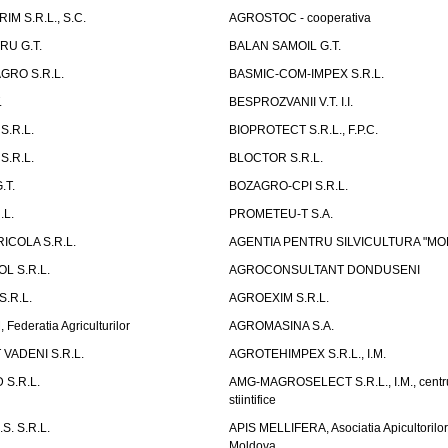
M S.R.L., S.C.
AGROSTOC - cooperativa
RU G.T.
BALAN SAMOIL G.T.
GRO S.R.L.
BASMIC-COM-IMPEX S.R.L.
.
BESPROZVANII V.T. I.I.
S.R.L.
BIOPROTECT S.R.L., F.P.C.
S.R.L.
BLOCTOR S.R.L.
.T.
BOZAGRO-CPI S.R.L.
.L.
PROMETEU-T S.A.
ICOLA S.R.L.
AGENTIA PENTRU SILVICULTURA "MO
L S.R.L.
AGROCONSULTANT DONDUSENI
.R.L.
AGROEXIM S.R.L.
ederatia Agriculturilor
AGROMASINA S.A.
VADENI S.R.L.
AGROTEHIMPEX S.R.L., I.M.
S.R.L.
AMG-MAGROSELECT S.R.L., I.M., centru
stiintifice
S. S.R.L.
APIS MELLIFERA, Asociatia Apicultorilo
Moldova