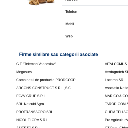
Telefon
Mobil
Web
Firme similare sau categorii asociate
G.T. "Teleman Veaceslav"
VITALCOMUS
Megasurs
Verdagroteh 
Combinatul de productie PRODCOOP
Locarno SRL
ARCONS-CONSTRUCT S.R.L.,S.C.
Asociatia Nati
ECAV-GRUP S.R.L.
MARICO & CO 
SRL Natcubi Agro
TAROD-COM S
PROTRANSAGRO SRL
CHEM TEH A
NICOL FLORA S.R.L.
Pro Agricultur