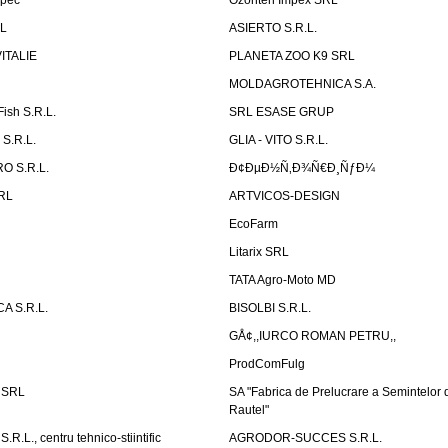
rpec
Ozonteh Impex SRL
RL
ASIERTO S.R.L.
VITALIE
PLANETA ZOO K9 SRL
MOLDAGROTEHNICA S.A.
Fish S.R.L.
SRL ESASE GRUP
S.R.L.
GLIA - VITO S.R.L.
O S.R.L.
Ð¢ÐµÐ½Ñ‚Ð¾Ñ€Ð¸ÑƒÐ¼
SRL
ARTVICOS-DESIGN
EcoFarm
N
Litarix SRL
TATA Agro-Moto MD
 S.R.L.
BISOLBI S.R.L.
GÅ¢,,IURCO ROMAN PETRU,,
ProdComFulg
i SRL
SA "Fabrica de Prelucrare a Semintelor
Rautel"
.L., centru tehnico-stiintific
AGRODOR-SUCCES S.R.L.