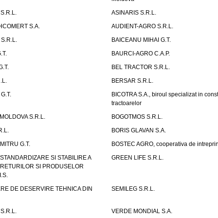
S.R.L.
ASINARIS S.R.L.
HCOMERT S.A.
AUDIENT-AGRO S.R.L.
S.R.L.
BAICEANU MIHAI G.T.
.T.
BAURCI-AGRO C.A.P.
.T.
BEL TRACTOR S.R.L.
.L.
BERSAR S.R.L.
G.T.
BICOTRA S.A., biroul specializat in const
tractoarelor
OLDOVA S.R.L.
BOGOTMOS S.R.L.
.L.
BORIS GLAVAN S.A.
ITRU G.T.
BOSTEC AGRO, cooperativa de intreprin
STANDARDIZARE SI STABILIRE A
GREEN LIFE S.R.L.
UTRETURILOR SI PRODUSELOR
.S.
RE DE DESERVIRE TEHNICA DIN
SEMILEG S.R.L.
S.R.L.
VERDE MONDIAL S.A.