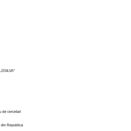
LDSILVA"
 de cercetari
r din Republica