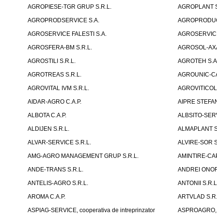
AGROPIESE-TGR GRUP S.R.L.
AGROPLANT S
AGROPRODSERVICE S.A.
AGROPRODUCT
AGROSERVICE FALESTI S.A.
AGROSERVICE
AGROSFERA-BM S.R.L.
AGROSOL-AXA
AGROSTILI S.R.L.
AGROTEH S.A
AGROTREAS S.R.L.
AGROUNIC-C
AGROVITAL IVM S.R.L.
AGROVITICOLA
AIDAR-AGRO C.A.P.
AIPRE STEFAN
ALBOTA C.A.P.
ALBSITO-SERVI
ALDIJEN S.R.L.
ALMAPLANT S
ALVAR-SERVICE S.R.L.
ALVIRE-SOR S
AMG-AGRO MANAGEMENT GRUP S.R.L.
AMINTIRE-CAP
ANDE-TRANS S.R.L.
ANDREI ONOFR
ANTELIS-AGRO S.R.L.
ANTONII S.R.L
AROMA C.A.P.
ARTVLAD S.R.L
ASPIAG-SERVICE, cooperativa de intreprinzator
ASPROAGRO, As