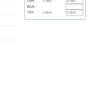
UAH
0.3881
BGN
TRY
0.3642