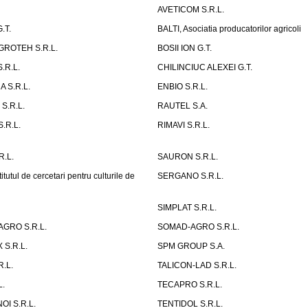
AVETICOM S.R.L.
.T.
BALTI, Asociatia producatorilor agricoli
ROTEH S.R.L.
BOSII ION G.T.
.R.L.
CHILINCIUC ALEXEI G.T.
 S.R.L.
ENBIO S.R.L.
.R.L.
RAUTEL S.A.
.R.L.
RIMAVI S.R.L.
.L.
SAURON S.R.L.
tutul de cercetari pentru culturile de
SERGANO S.R.L.
SIMPLAT S.R.L.
GRO S.R.L.
SOMAD-AGRO S.R.L.
S.R.L.
SPM GROUP S.A.
R.L.
TALICON-LAD S.R.L.
L.
TECAPRO S.R.L.
OI S.R.L.
TENTIDOL S.R.L.