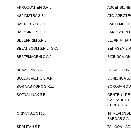
APROCOMTEH S.R.L.
ASCENSIUNE 
ASPIDISTRA S.R.L.
ATC-AGROTE
BACIU D.N.O. G.T.
BACIU MIHAIL 
BALASINORD C.P.C.
BANTEA ION G
BEBEI-PRIM S.R.L.
BEJAN MIHAI G
BELATISCOM S.R.L., S.C.
BENASEM S.R
BESTEMACENI C.A.P.
BICIUSCA ION 
BITAV-PRIM S.R.L.
BOGALECON-M
BOLLUC-AGRO C.A.P.
BONISTICA S.R
BORIVAS-AGRO S.R.L.
BOROSAN DUM
BOTNALINAX S.R.L.
CENTRUL DE 
CALITATII N
CEREALIERE I
GRINVITAS S.R.L.
INTREPRINDE
BARDAR S.A.
SERLIPAN S.R.L.
TALICON-LAD 