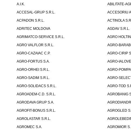
A.I.K.
ABILITATE-AG
ACCESAL-GRUP S.R.L.
ACCESORIU A
ACPADON S.R.L.
ACTINOLA S.R
ADRITEC MOLDOVA
AGDAV S.R.L.
AGRIMATCO-SERVICE S.R.L.
AGRO HOLTINE
AGRO VALFLOR S.R.L.
AGRO-BARABOI
AGRO-CAZAIAC C.P.
AGRO-CIRIP S
AGRO-FORTUS S.A.
AGRO-IALOVEN
AGRO-ORHEI S.R.L.
AGRO-POMPA-
AGRO-SADIM S.R.L.
AGRO-SELECT
AGRO-SOLIDACS S.R.L.
AGRO-TOD S.R
AGROADEM-C.D. S.R.L.
AGROBANIG S
AGRODAVA GRUP S.A.
AGRODIANDR 
AGROFIT-BONUS S.R.L.
AGROGLED S.R
AGROLASTAR S.R.L.
AGROLEBEDIN
AGROMEC S.A.
AGROMIOR S.