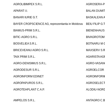
AGROLIBIMPEX S.R.L.
AGROSERA-PRI
APARAT I.I.
BALAN DUMIT
BANARI IURIE G.T.
BASKALEAN A
BAYER CROPSCIENCE AG, reprezentanta in Moldova
BEIU FILIP G.T
BIAMUS-PRIM S.R.L.
BIENENHAUS 
BITIC-AGRO S.R.L.
BIVAGROTOM 
BOSVELIEA S.R.L.
BOTNARU M G
BRICEVEANU AGRO S.R.L.
MAXSERV S.R
TAIX PRIM S.R.L.
AGARISTA AGR
AGRO-DENISIMUS S.R.L.
AGRO-VASANO
AGRODESUR S.R.L.
AGROELCOR S
AGROINFORM EDINET
AGROINFORM, F
AGROPAPUROS S.R.L.
AGROSELECT 
AGROTEHPLANT C.A.P.
ALODIU-NORD 
AMPELOS S.R.L.
ANTAGRO C.B.