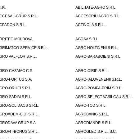
I.K.
ABILITATE-AGRO S.R.L.
CCESAL-GRUP S.R.L.
ACCESORIU AGRO S.R.L.
CPADON S.R.L.
ACTINOLA S.R.L.
DRITEC MOLDOVA
AGDAV S.R.L.
GRIMATCO-SERVICE S.R.L.
AGRO HOLTINENI S.R.L.
GRO VALFLOR S.R.L.
AGRO-BARABOIENI S.R.L.
GRO-CAZAIAC C.P.
AGRO-CIRIP S.R.L.
GRO-FORTUS S.A.
AGRO-IALOVENENII S.R.L.
GRO-ORHEI S.R.L.
AGRO-POMPA-PRIM S.R.L.
GRO-SADIM S.R.L.
AGRO-SELECT VASILCAU S.R.L.
GRO-SOLIDACS S.R.L.
AGRO-TOD S.R.L.
GROADEM-C.D. S.R.L.
AGROBANIG S.R.L.
GRODAVA GRUP S.A.
AGRODIANDR S.R.L.
GROFIT-BONUS S.R.L.
AGROGLED S.R.L., S.C.