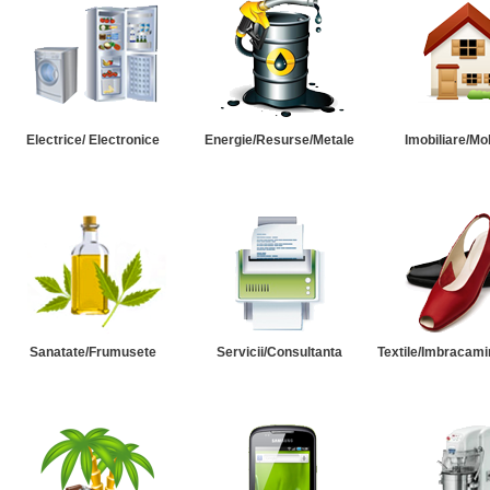
Electrice/ Electronice
Energie/Resurse/Metale
Imobiliare/Mob
Sanatate/Frumusete
Servicii/Consultanta
Textile/Imbracami