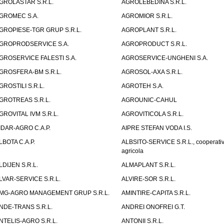
GROLASTAR S.R.L.
AGROLEBEDINA S.R.L.
GROMEC S.A.
AGROMIOR S.R.L.
GROPIESE-TGR GRUP S.R.L.
AGROPLANT S.R.L.
GROPRODSERVICE S.A.
AGROPRODUCT S.R.L.
GROSERVICE FALESTI S.A.
AGROSERVICE-UNGHENI S.A.
GROSFERA-BM S.R.L.
AGROSOL-AXA S.R.L.
GROSTILI S.R.L.
AGROTEH S.A.
GROTREAS S.R.L.
AGROUNIC-CAHUL
GROVITAL IVM S.R.L.
AGROVITICOLA S.R.L.
IDAR-AGRO C.A.P.
AIPRE STEFAN VODA I.S.
LBOTA C.A.P.
ALBSITO-SERVICE S.R.L., cooperati
agricola
LDIJEN S.R.L.
ALMAPLANT S.R.L.
LVAR-SERVICE S.R.L.
ALVIRE-SOR S.R.L.
MG-AGRO MANAGEMENT GRUP S.R.L.
AMINTIRE-CAPITA S.R.L.
NDE-TRANS S.R.L.
ANDREI ONOFREI G.T.
NTELIS-AGRO S.R.L.
ANTONII S.R.L.