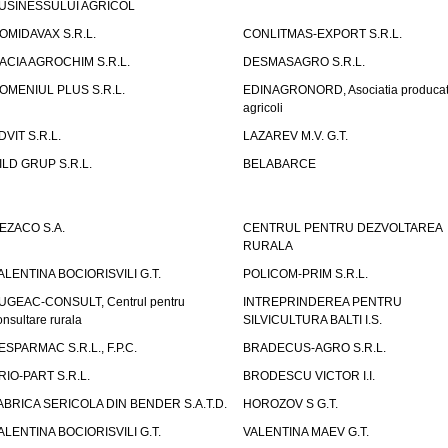
USINESSULUI AGRICOL
OMIDAVAX S.R.L.
CONLITMAS-EXPORT S.R.L.
ACIA AGROCHIM S.R.L.
DESMASAGRO S.R.L.
OMENIUL PLUS S.R.L.
EDINAGRONORD, Asociatia producato
agricoli
DVIT S.R.L.
LAZAREV M.V. G.T.
ILD GRUP S.R.L.
BELABARCE
EZACO S.A.
CENTRUL PENTRU DEZVOLTAREA
RURALA
ALENTINA BOCIORISVILI G.T.
POLICOM-PRIM S.R.L.
UGEAC-CONSULT, Centrul pentru
INTREPRINDEREA PENTRU
onsultare rurala
SILVICULTURA BALTI I.S.
ESPARMAC S.R.L., F.P.C.
BRADECUS-AGRO S.R.L.
RIO-PART S.R.L.
BRODESCU VICTOR I.I.
ABRICA SERICOLA DIN BENDER S.A.T.D.
HOROZOV S G.T.
ALENTINA BOCIORISVILI G.T.
VALENTINA MAEV G.T.