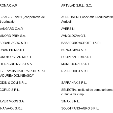
ROMA C.A.P.
ARTVLAD S.R.L., S.C.
SPIAG-SERVICE, cooperativa de
ASPROAGRO, Asociatia Producatoril
ntreprinzator
Agricoli
VANGARD C.A.P.
AVERS I.I.
VINORD PRIM S.A.
AVMOLDOVA G.T.
ARDAR-AGRO S.R.L.
BASADORO AGROTEH S.R.L.
UNAS-PRIM S.R.L.
BUNCOMVIO S.R.L.
ONOTOP VLADIMIR I.I.
ECOPLANTERA S.R.L.
NTERAGROINVEST S.A.
MONDOGRAU S.R.L.
EZERVATIA NATURALA DE STAT
RIA-PRODEX S.R.L.
PADUREA DOMNEASCA"
ODIN & COM S.R.L.
SAFRANAX S.R.L.
COFILD S.R.L.
SELECTIA, Institutul de cercetari pent
culturile de cimp
ILVER MOON S.A.
SIMAX S.R.L.
INAIVA-Co S.R.L.
SOLOTRANS-AGRO S.R.L.