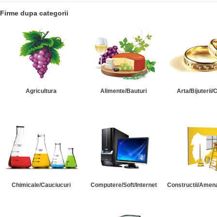
Firme dupa categorii
Agricultura
Alimente/Bauturi
Arta/Bijuterii/
Chimicale/Cauciucuri
Computere/Soft/Internet
Constructii/Amena