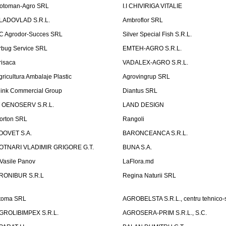
otoman-Agro SRL
I.I CHIVIRIGA VITALIE
LADOVLAD S.R.L.
Ambroflor SRL
C Agrodor-Succes SRL
Silver Special Fish S.R.L.
rbug Service SRL
EMTEH-AGRO S.R.L.
risaca
VADALEX-AGRO S.R.L.
gricultura Ambalaje Plastic
Agrovingrup SRL
link Commercial Group
Diantus SRL
T OENOSERV S.R.L.
LAND DESIGN
orton SRL
Rangoli
OOVET S.A.
BARONCEANCA S.R.L.
OTNARI VLADIMIR GRIGORE G.T.
BUNA S.A.
I Vasile Panov
LaFlora.md
RONIBUR S.R.L
Regina Naturii SRL
toma SRL
AGROBELSTA S.R.L., centru tehnico-sti
GROLIBIMPEX S.R.L.
AGROSERA-PRIM S.R.L., S.C.