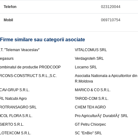
Telefon
023120044
Mobil
069710754
Firme similare sau categorii asociate
.T. "Teleman Veaceslav"
VITALCOMUS SRL
egasurs
Verdagroteh SRL
ombinatul de productie PRODCOOP
Locarno SRL
RCONS-CONSTRUCT S.R.L.,S.C.
Asociatia Nationala a Apicultorilor din
R.Moldova
CAV-GRUP S.R.L.
MARICO & CO S.R.L.
RL Natcubi Agro
TAROD-COM S.R.L.
ROTRANSAGRO SRL
CHEM TEH AGRO
ICOL FLORA S.R.L.
Pro AgriculturÄƒ DurabilÄƒ SRL
SIERTO S.R.L.
GT Petru Chiorpec
LOTEXCOM S.R.L.
SC "EnBio" SRL