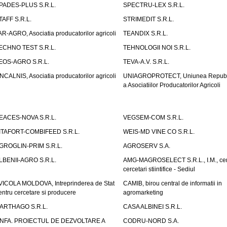
PADES-PLUS S.R.L.
SPECTRU-LEX S.R.L.
TAFF S.R.L.
STRIMEDIT S.R.L.
AR-AGRO, Asociatia producatorilor agricoli
TEANDIX S.R.L.
ECHNO TEST S.R.L.
TEHNOLOGII NOI S.R.L.
EOS-AGRO S.R.L.
TEVA-A.V. S.R.L.
NCALNIS, Asociatia producatorilor agricoli
UNIAGROPROTECT, Uniunea Republ
a Asociatiilor Producatorilor Agricoli
EACES-NOVA S.R.L.
VEGSEM-COM S.R.L.
ITAFORT-COMBIFEED S.R.L.
WEIS-MD VINE CO S.R.L.
GROGLIN-PRIM S.R.L.
AGROSERV S.A.
LBENII-AGRO S.R.L.
AMG-MAGROSELECT S.R.L., I.M., cen
cercetari stiintifice - Sediul
VICOLA MOLDOVA, Intreprinderea de Stat
CAMIB, birou central de informatii in
entru cercetare si producere
agromarketing
ARTHAGO S.R.L.
CASA ALBINEI S.R.L.
NFA. PROIECTUL DE DEZVOLTARE A
CODRU-NORD S.A.