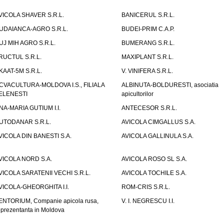
VICOLA SHAVER S.R.L.
BANICERUL S.R.L.
UDAIANCA-AGRO S.R.L.
BUDEI-PRIM C.A.P.
UJ MIH AGRO S.R.L.
BUMERANG S.R.L.
RUCTUL S.R.L.
MAXIPLANT S.R.L.
KAAT-5M S.R.L.
V. VINIFERA S.R.L.
CVACULTURA-MOLDOVA I.S., FILIALA
ALBINUTA-BOLDURESTI, asociatia
ELENESTI
apicultorilor
NA-MARIA GUTIUM I.I.
ANTECESOR S.R.L.
UTODANAR S.R.L.
AVICOLA CIMGALLUS S.A.
VICOLA DIN BANESTI S.A.
AVICOLA GALLINULA S.A.
VICOLA NORD S.A.
AVICOLA ROSO SL S.A.
VICOLA SARATENII VECHI S.R.L.
AVICOLA TOCHILE S.A.
VICOLA-GHEORGHITA I.I.
ROM-CRIS S.R.L.
ENTORIUM, Companie apicola rusa,
V. I. NEGRESCU I.I.
eprezentanta in Moldova