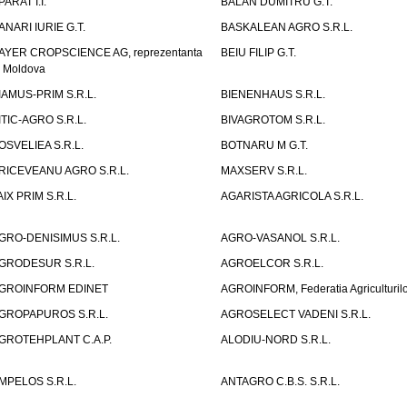
PARAT I.I.
BALAN DUMITRU G.T.
ANARI IURIE G.T.
BASKALEAN AGRO S.R.L.
AYER CROPSCIENCE AG, reprezentanta
BEIU FILIP G.T.
n Moldova
IAMUS-PRIM S.R.L.
BIENENHAUS S.R.L.
ITIC-AGRO S.R.L.
BIVAGROTOM S.R.L.
OSVELIEA S.R.L.
BOTNARU M G.T.
RICEVEANU AGRO S.R.L.
MAXSERV S.R.L.
AIX PRIM S.R.L.
AGARISTA AGRICOLA S.R.L.
GRO-DENISIMUS S.R.L.
AGRO-VASANOL S.R.L.
GRODESUR S.R.L.
AGROELCOR S.R.L.
GROINFORM EDINET
AGROINFORM, Federatia Agriculturilo
GROPAPUROS S.R.L.
AGROSELECT VADENI S.R.L.
GROTEHPLANT C.A.P.
ALODIU-NORD S.R.L.
MPELOS S.R.L.
ANTAGRO C.B.S. S.R.L.