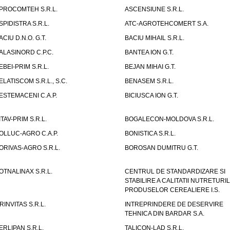
PROCOMTEH S.R.L.
ASCENSIUNE S.R.L.
SPIDISTRA S.R.L.
ATC-AGROTEHCOMERT S.A.
ACIU D.N.O. G.T.
BACIU MIHAIL S.R.L.
ALASINORD C.P.C.
BANTEA ION G.T.
EBEI-PRIM S.R.L.
BEJAN MIHAI G.T.
ELATISCOM S.R.L., S.C.
BENASEM S.R.L.
ESTEMACENI C.A.P.
BICIUSCA ION G.T.
ITAV-PRIM S.R.L.
BOGALECON-MOLDOVA S.R.L.
OLLUC-AGRO C.A.P.
BONISTICA S.R.L.
ORIVAS-AGRO S.R.L.
BOROSAN DUMITRU G.T.
OTNALINAX S.R.L.
CENTRUL DE STANDARDIZARE SI
STABILIRE A CALITATII NUTRETURIL
PRODUSELOR CEREALIERE I.S.
RINVITAS S.R.L.
INTREPRINDERE DE DESERVIRE
TEHNICA DIN BARDAR S.A.
ERLIPAN S.R.L.
TALICON-LAD S.R.L.