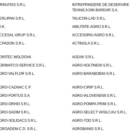
RINVITAS S.R.L.
INTREPRINDERE DE DESERVIRE
TEHNICA DIN BARDAR S.A.
ERLIPAN S.R.L.
TALICON-LAD S.R.L.
I.K.
ABILITATE-AGRO S.R.L.
CCESAL-GRUP S.R.L.
ACCESORIU AGRO S.R.L.
CPADON S.R.L.
ACTINOLA S.R.L.
DRITEC MOLDOVA
AGDAV S.R.L.
GRIMATCO-SERVICE S.R.L.
AGRO HOLTINENI S.R.L.
GRO VALFLOR S.R.L.
AGRO-BARABOIENI S.R.L.
GRO-CAZAIAC C.P.
AGRO-CIRIP S.R.L.
GRO-FORTUS S.A.
AGRO-IALOVENENII S.R.L.
GRO-ORHEI S.R.L.
AGRO-POMPA-PRIM S.R.L.
GRO-SADIM S.R.L.
AGRO-SELECT VASILCAU S.R.L.
GRO-SOLIDACS S.R.L.
AGRO-TOD S.R.L.
GROADEM-C.D. S.R.L.
AGROBANIG S.R.L.