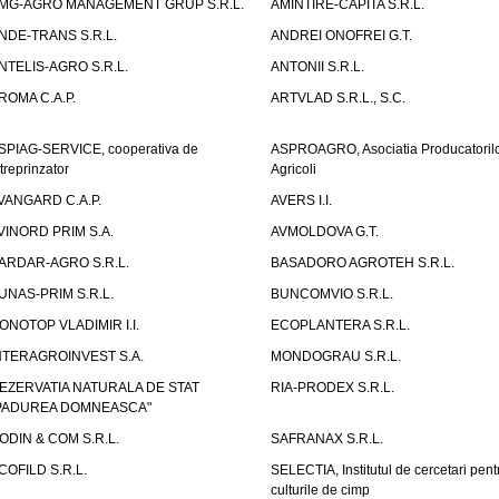
MG-AGRO MANAGEMENT GRUP S.R.L.
AMINTIRE-CAPITA S.R.L.
NDE-TRANS S.R.L.
ANDREI ONOFREI G.T.
NTELIS-AGRO S.R.L.
ANTONII S.R.L.
ROMA C.A.P.
ARTVLAD S.R.L., S.C.
SPIAG-SERVICE, cooperativa de
ASPROAGRO, Asociatia Producatoril
ntreprinzator
Agricoli
VANGARD C.A.P.
AVERS I.I.
VINORD PRIM S.A.
AVMOLDOVA G.T.
ARDAR-AGRO S.R.L.
BASADORO AGROTEH S.R.L.
UNAS-PRIM S.R.L.
BUNCOMVIO S.R.L.
ONOTOP VLADIMIR I.I.
ECOPLANTERA S.R.L.
NTERAGROINVEST S.A.
MONDOGRAU S.R.L.
EZERVATIA NATURALA DE STAT
RIA-PRODEX S.R.L.
PADUREA DOMNEASCA"
ODIN & COM S.R.L.
SAFRANAX S.R.L.
COFILD S.R.L.
SELECTIA, Institutul de cercetari pent
culturile de cimp