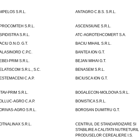
MPELOS S.R.L.
ANTAGRO C.B.S. S.R.L.
PROCOMTEH S.R.L.
ASCENSIUNE S.R.L.
SPIDISTRA S.R.L.
ATC-AGROTEHCOMERT S.A.
ACIU D.N.O. G.T.
BACIU MIHAIL S.R.L.
ALASINORD C.P.C.
BANTEA ION G.T.
EBEI-PRIM S.R.L.
BEJAN MIHAI G.T.
ELATISCOM S.R.L., S.C.
BENASEM S.R.L.
ESTEMACENI C.A.P.
BICIUSCA ION G.T.
ITAV-PRIM S.R.L.
BOGALECON-MOLDOVA S.R.L.
OLLUC-AGRO C.A.P.
BONISTICA S.R.L.
ORIVAS-AGRO S.R.L.
BOROSAN DUMITRU G.T.
OTNALINAX S.R.L.
CENTRUL DE STANDARDIZARE SI
STABILIRE A CALITATII NUTRETURIL
PRODUSELOR CEREALIERE I.S.