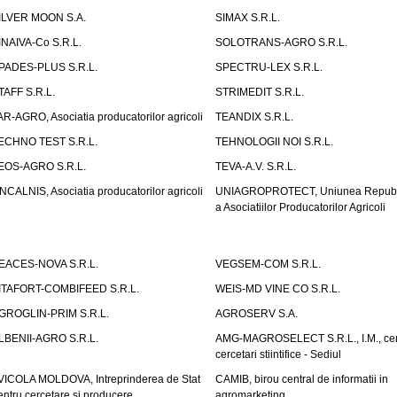
ILVER MOON S.A.
SIMAX S.R.L.
INAIVA-Co S.R.L.
SOLOTRANS-AGRO S.R.L.
PADES-PLUS S.R.L.
SPECTRU-LEX S.R.L.
TAFF S.R.L.
STRIMEDIT S.R.L.
AR-AGRO, Asociatia producatorilor agricoli
TEANDIX S.R.L.
ECHNO TEST S.R.L.
TEHNOLOGII NOI S.R.L.
EOS-AGRO S.R.L.
TEVA-A.V. S.R.L.
NCALNIS, Asociatia producatorilor agricoli
UNIAGROPROTECT, Uniunea Republ
a Asociatiilor Producatorilor Agricoli
EACES-NOVA S.R.L.
VEGSEM-COM S.R.L.
ITAFORT-COMBIFEED S.R.L.
WEIS-MD VINE CO S.R.L.
GROGLIN-PRIM S.R.L.
AGROSERV S.A.
LBENII-AGRO S.R.L.
AMG-MAGROSELECT S.R.L., I.M., cen
cercetari stiintifice - Sediul
VICOLA MOLDOVA, Intreprinderea de Stat
CAMIB, birou central de informatii in
entru cercetare si producere
agromarketing