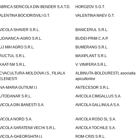
ABRICA SERICOLA DIN BENDER S.A.T.D.
HOROZOV S G.T.
ALENTINA BOCIORISVILI G.T.
VALENTINA MAEV G.T.
VICOLA SHAVER S.R.L.
BANICERUL S.R.L.
UDAIANCA-AGRO S.R.L.
BUDEI-PRIM C.A.P.
UJ MIH AGRO S.R.L.
BUMERANG S.R.L.
RUCTUL S.R.L.
MAXIPLANT S.R.L.
KAAT-5M S.R.L.
V. VINIFERA S.R.L.
CVACULTURA-MOLDOVA I.S., FILIALA
ALBINUTA-BOLDURESTI, asociatia
ELENESTI
apicultorilor
NA-MARIA GUTIUM I.I.
ANTECESOR S.R.L.
UTODANAR S.R.L.
AVICOLA CIMGALLUS S.A.
VICOLA DIN BANESTI S.A.
AVICOLA GALLINULA S.A.
VICOLA NORD S.A.
AVICOLA ROSO SL S.A.
VICOLA SARATENII VECHI S.R.L.
AVICOLA TOCHILE S.A.
VICOLA-GHEORGHITA I.I.
ROM-CRIS S.R.L.