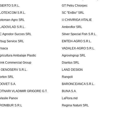
SIERTO S.R.L.
GT Petru Chiorpec
LOTEXCOM S.R.L.
SC "EnBio" SRL
otoman-Agro SRL
I.I CHIVIRIGA VITALIE
LADOVLAD S.R.L.
Ambroflor SRL
C Agrodor-Succes SRL
Silver Special Fish S.R.L.
rbug Service SRL
EMTEH-AGRO S.R.L.
risaca
VADALEX-AGRO S.R.L.
gricultura Ambalaje Plastic
Agrovingrup SRL
link Commercial Group
Diantus SRL
T OENOSERV S.R.L.
LAND DESIGN
orton SRL
Rangoli
OOVET S.A.
BARONCEANCA S.R.L.
OTNARI VLADIMIR GRIGORE G.T.
BUNA S.A.
I Vasile Panov
LaFlora.md
RONIBUR S.R.L
Regina Naturii SRL