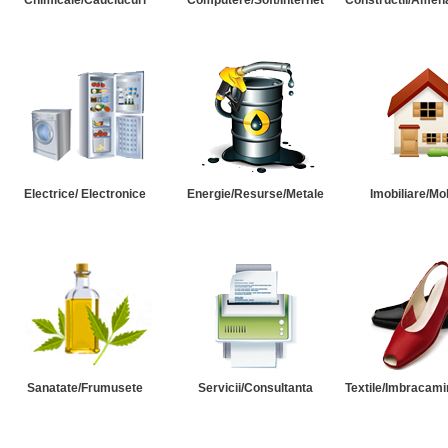
Chimicale/Cauciucuri
Computere/Soft/Internet
Constructii/Amena
Electrice/ Electronice
Energie/Resurse/Metale
Imobiliare/Mob
Sanatate/Frumusete
Servicii/Consultanta
Textile/Imbracami