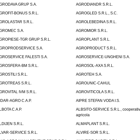
GRODAVA GRUP S.A.
AGRODIANDR S.R.L.
GROFIT-BONUS S.R.L.
AGROGLED S.R.L., S.C.
GROLASTAR S.R.L.
AGROLEBEDINA S.R.L.
GROMEC S.A.
AGROMIOR S.R.L.
GROPIESE-TGR GRUP S.R.L.
AGROPLANT S.R.L.
GROPRODSERVICE S.A.
AGROPRODUCT S.R.L.
GROSERVICE FALESTI S.A.
AGROSERVICE-UNGHENI S.A.
GROSFERA-BM S.R.L.
AGROSOL-AXA S.R.L.
GROSTILI S.R.L.
AGROTEH S.A.
GROTREAS S.R.L.
AGROUNIC-CAHUL
GROVITAL IVM S.R.L.
AGROVITICOLA S.R.L.
IDAR-AGRO C.A.P.
AIPRE STEFAN VODA I.S.
LBOTA C.A.P.
ALBSITO-SERVICE S.R.L., cooperati
agricola
LDIJEN S.R.L.
ALMAPLANT S.R.L.
LVAR-SERVICE S.R.L.
ALVIRE-SOR S.R.L.