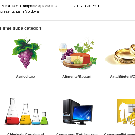
ENTORIUM, Companie apicola rusa,
V. I. NEGRESCU I.I.
eprezentanta in Moldova
Firme dupa categorii
Agricultura
Alimente/Bauturi
Arta/Bijuterii/