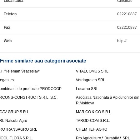
Localitatea
Chisinau
Telefon
022210887
Fax
022210887
Web
http://
Firme similare sau categorii asociate
.T. "Teleman Veaceslav"
VITALCOMUS SRL
egasurs
Verdagroteh SRL
ombinatul de productie PRODCOOP
Locarno SRL
RCONS-CONSTRUCT S.R.L.,S.C.
Asociatia Nationala a Apicultorilor din
R.Moldova
CAV-GRUP S.R.L.
MARICO & CO S.R.L.
RL Natcubi Agro
TAROD-COM S.R.L.
ROTRANSAGRO SRL
CHEM TEH AGRO
ICOL FLORA S.R.L.
Pro AgriculturÄƒ DurabilÄƒ SRL