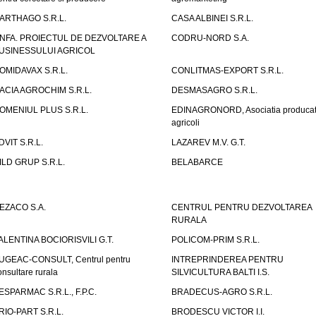
ARTHAGO S.R.L.
CASA ALBINEI S.R.L.
NFA. PROIECTUL DE DEZVOLTARE A
CODRU-NORD S.A.
USINESSULUI AGRICOL
OMIDAVAX S.R.L.
CONLITMAS-EXPORT S.R.L.
ACIA AGROCHIM S.R.L.
DESMASAGRO S.R.L.
OMENIUL PLUS S.R.L.
EDINAGRONORD, Asociatia producato
agricoli
DVIT S.R.L.
LAZAREV M.V. G.T.
ILD GRUP S.R.L.
BELABARCE
EZACO S.A.
CENTRUL PENTRU DEZVOLTAREA
RURALA
ALENTINA BOCIORISVILI G.T.
POLICOM-PRIM S.R.L.
UGEAC-CONSULT, Centrul pentru
INTREPRINDEREA PENTRU
onsultare rurala
SILVICULTURA BALTI I.S.
ESPARMAC S.R.L., F.P.C.
BRADECUS-AGRO S.R.L.
RIO-PART S.R.L.
BRODESCU VICTOR I.I.