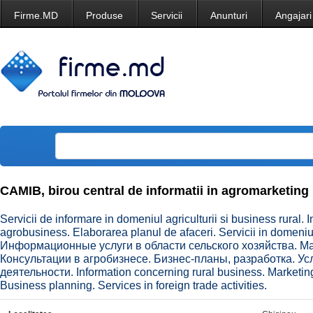
Firme.MD
Produse
Servicii
Anunturi
Angajari
CAMIB, birou central de informatii in agromarketing
Servicii de informare in domeniul agriculturii si business rural. I
agrobusiness. Elaborarea planul de afaceri. Servicii in domeniul
Информационные услуги в области сельского хозяйства. М
Консультации в агробизнесе. Бизнес-планы, разработка. У
деятельности. Information concerning rural business. Marketin
Business planning. Services in foreign trade activities.