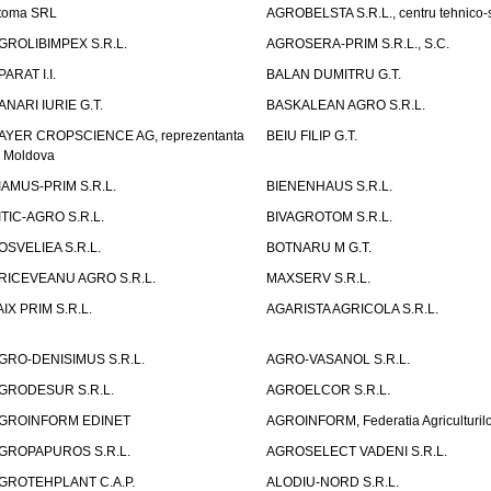
toma SRL
AGROBELSTA S.R.L., centru tehnico-sti
GROLIBIMPEX S.R.L.
AGROSERA-PRIM S.R.L., S.C.
PARAT I.I.
BALAN DUMITRU G.T.
ANARI IURIE G.T.
BASKALEAN AGRO S.R.L.
AYER CROPSCIENCE AG, reprezentanta
BEIU FILIP G.T.
n Moldova
IAMUS-PRIM S.R.L.
BIENENHAUS S.R.L.
ITIC-AGRO S.R.L.
BIVAGROTOM S.R.L.
OSVELIEA S.R.L.
BOTNARU M G.T.
RICEVEANU AGRO S.R.L.
MAXSERV S.R.L.
AIX PRIM S.R.L.
AGARISTA AGRICOLA S.R.L.
GRO-DENISIMUS S.R.L.
AGRO-VASANOL S.R.L.
GRODESUR S.R.L.
AGROELCOR S.R.L.
GROINFORM EDINET
AGROINFORM, Federatia Agriculturilo
GROPAPUROS S.R.L.
AGROSELECT VADENI S.R.L.
GROTEHPLANT C.A.P.
ALODIU-NORD S.R.L.