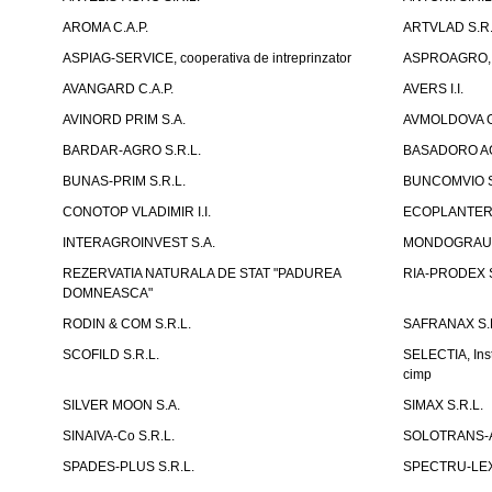
AROMA C.A.P.
ARTVLAD S.R.L
ASPIAG-SERVICE, cooperativa de intreprinzator
ASPROAGRO, As
AVANGARD C.A.P.
AVERS I.I.
AVINORD PRIM S.A.
AVMOLDOVA G
BARDAR-AGRO S.R.L.
BASADORO AG
BUNAS-PRIM S.R.L.
BUNCOMVIO S
CONOTOP VLADIMIR I.I.
ECOPLANTERA
INTERAGROINVEST S.A.
MONDOGRAU S
REZERVATIA NATURALA DE STAT "PADUREA
RIA-PRODEX S
DOMNEASCA"
RODIN & COM S.R.L.
SAFRANAX S.R
SCOFILD S.R.L.
SELECTIA, Insti
cimp
SILVER MOON S.A.
SIMAX S.R.L.
SINAIVA-Co S.R.L.
SOLOTRANS-A
SPADES-PLUS S.R.L.
SPECTRU-LEX 