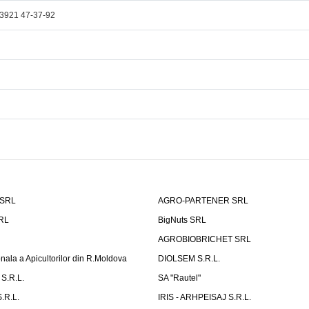
3921 47-37-92
 SRL
AGRO-PARTENER SRL
SRL
BigNuts SRL
AGROBIOBRICHET SRL
onala a Apicultorilor din R.Moldova
DIOLSEM S.R.L.
S.R.L.
SA "Rautel"
.R.L.
IRIS - ARHPEISAJ S.R.L.