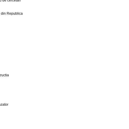
 de cercetari
r din Republica
ructia
zator