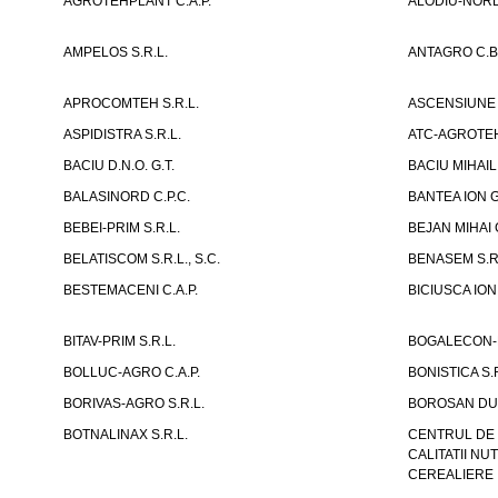
AGROTEHPLANT C.A.P.
ALODIU-NORD 
AMPELOS S.R.L.
ANTAGRO C.B.
APROCOMTEH S.R.L.
ASCENSIUNE 
ASPIDISTRA S.R.L.
ATC-AGROTE
BACIU D.N.O. G.T.
BACIU MIHAIL 
BALASINORD C.P.C.
BANTEA ION G
BEBEI-PRIM S.R.L.
BEJAN MIHAI G
BELATISCOM S.R.L., S.C.
BENASEM S.R
BESTEMACENI C.A.P.
BICIUSCA ION 
BITAV-PRIM S.R.L.
BOGALECON-M
BOLLUC-AGRO C.A.P.
BONISTICA S.R
BORIVAS-AGRO S.R.L.
BOROSAN DUM
BOTNALINAX S.R.L.
CENTRUL DE 
CALITATII N
CEREALIERE I