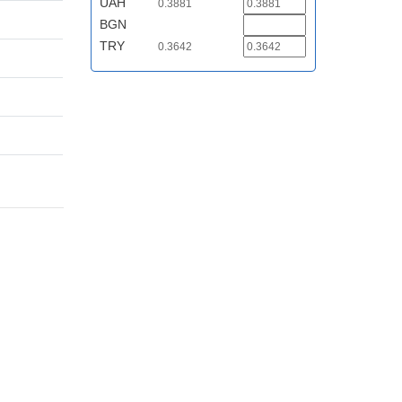
UAH
0.3881
BGN
TRY
0.3642