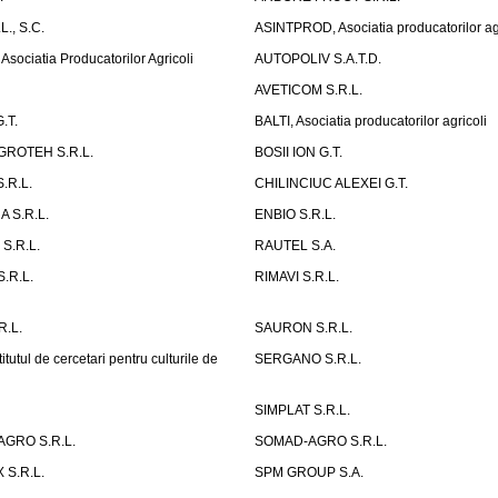
., S.C.
ASINTPROD, Asociatia producatorilor agr
ociatia Producatorilor Agricoli
AUTOPOLIV S.A.T.D.
AVETICOM S.R.L.
.T.
BALTI, Asociatia producatorilor agricoli
ROTEH S.R.L.
BOSII ION G.T.
.R.L.
CHILINCIUC ALEXEI G.T.
 S.R.L.
ENBIO S.R.L.
.R.L.
RAUTEL S.A.
.R.L.
RIMAVI S.R.L.
.L.
SAURON S.R.L.
tutul de cercetari pentru culturile de
SERGANO S.R.L.
SIMPLAT S.R.L.
GRO S.R.L.
SOMAD-AGRO S.R.L.
S.R.L.
SPM GROUP S.A.