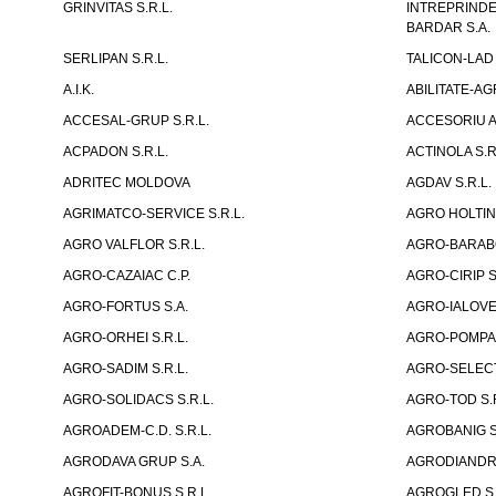
GRINVITAS S.R.L.
INTREPRINDE
BARDAR S.A.
SERLIPAN S.R.L.
TALICON-LAD 
A.I.K.
ABILITATE-AG
ACCESAL-GRUP S.R.L.
ACCESORIU A
ACPADON S.R.L.
ACTINOLA S.R
ADRITEC MOLDOVA
AGDAV S.R.L.
AGRIMATCO-SERVICE S.R.L.
AGRO HOLTINE
AGRO VALFLOR S.R.L.
AGRO-BARABOI
AGRO-CAZAIAC C.P.
AGRO-CIRIP S
AGRO-FORTUS S.A.
AGRO-IALOVEN
AGRO-ORHEI S.R.L.
AGRO-POMPA-
AGRO-SADIM S.R.L.
AGRO-SELECT
AGRO-SOLIDACS S.R.L.
AGRO-TOD S.R
AGROADEM-C.D. S.R.L.
AGROBANIG S
AGRODAVA GRUP S.A.
AGRODIANDR 
AGROFIT-BONUS S.R.L.
AGROGLED S.R