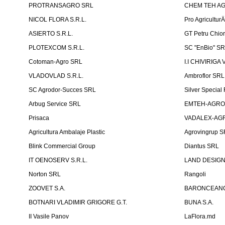
PROTRANSAGRO SRL
CHEM TEH A
NICOL FLORA S.R.L.
Pro Agricultur
ASIERTO S.R.L.
GT Petru Chio
PLOTEXCOM S.R.L.
SC "EnBio" S
Cotoman-Agro SRL
I.I CHIVIRIGA 
VLADOVLAD S.R.L.
Ambroflor SRL
SC Agrodor-Succes SRL
Silver Special 
Arbug Service SRL
EMTEH-AGRO 
Prisaca
VADALEX-AGR
Agricultura Ambalaje Plastic
Agrovingrup 
Blink Commercial Group
Diantus SRL
IT OENOSERV S.R.L.
LAND DESIG
Norton SRL
Rangoli
ZOOVET S.A.
BARONCEANCA
BOTNARI VLADIMIR GRIGORE G.T.
BUNA S.A.
II Vasile Panov
LaFlora.md