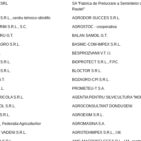
i SRL
SA "Fabrica de Prelucrare a Semintelor
Rautel"
.L., centru tehnico-stiintific
AGRODOR-SUCCES S.R.L.
M S.R.L., S.C.
AGROSTOC - cooperativa
RU G.T.
BALAN SAMOIL G.T.
GRO S.R.L.
BASMIC-COM-IMPEX S.R.L.
.
BESPROZVANII V.T. I.I.
S.R.L.
BIOPROTECT S.R.L., F.P.C.
S.R.L.
BLOCTOR S.R.L.
.T.
BOZAGRO-CPI S.R.L.
.L.
PROMETEU-T S.A.
ICOLA S.R.L.
AGENTIA PENTRU SILVICULTURA "MO
L S.R.L.
AGROCONSULTANT DONDUSENI
.R.L.
AGROEXIM S.R.L.
ederatia Agriculturilor
AGROMASINA S.A.
VADENI S.R.L.
AGROTEHIMPEX S.R.L., I.M.