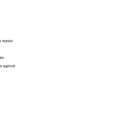
e masini
tor
 agricoli