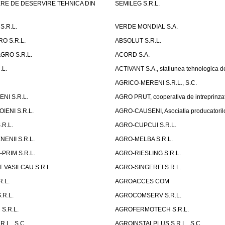
RE DE DESERVIRE TEHNICA DIN
SEMILEG S.R.L.
S.R.L.
VERDE MONDIAL S.A.
RO S.R.L.
ABSOLUT S.R.L.
GRO S.R.L.
ACORD S.A.
.L.
ACTIVANT S.A., statiunea tehnologica d
AGRICO-MERENI S.R.L., S.C.
NI S.R.L.
AGRO PRUT, cooperativa de intreprinza
ENI S.R.L.
AGRO-CAUSENI, Asociatia producatorilor
.R.L.
AGRO-CUPCUI S.R.L.
ENII S.R.L.
AGRO-MELBA S.R.L.
PRIM S.R.L.
AGRO-RIESLING S.R.L.
 VASILCAU S.R.L.
AGRO-SINGEREI S.R.L.
.L.
AGROACCES COM
.R.L.
AGROCOMSERV S.R.L.
S.R.L.
AGROFERMOTECH S.R.L.
.L., S.C.
AGROINSTALPLUS S.R.L., S.C.