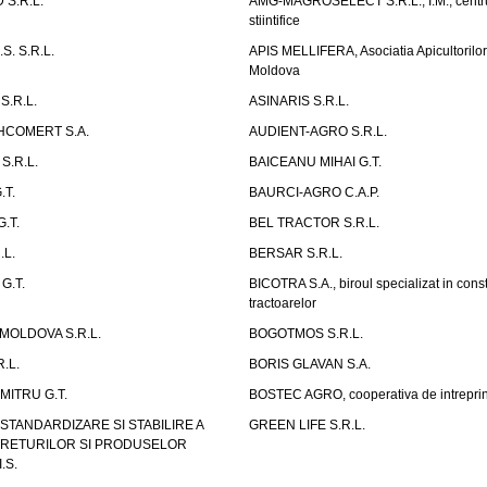
S.R.L.
AMG-MAGROSELECT S.R.L., I.M., centru
stiintifice
S. S.R.L.
APIS MELLIFERA, Asociatia Apicultorilo
Moldova
S.R.L.
ASINARIS S.R.L.
HCOMERT S.A.
AUDIENT-AGRO S.R.L.
S.R.L.
BAICEANU MIHAI G.T.
.T.
BAURCI-AGRO C.A.P.
.T.
BEL TRACTOR S.R.L.
.L.
BERSAR S.R.L.
G.T.
BICOTRA S.A., biroul specializat in const
tractoarelor
OLDOVA S.R.L.
BOGOTMOS S.R.L.
.L.
BORIS GLAVAN S.A.
ITRU G.T.
BOSTEC AGRO, cooperativa de intreprin
STANDARDIZARE SI STABILIRE A
GREEN LIFE S.R.L.
UTRETURILOR SI PRODUSELOR
.S.