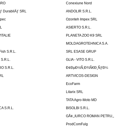
GRO
Conexiune Nord
Äƒ DurabilÄƒ SRL
ANDOLIR S.R.L.
rpec
Ozonteh Impex SRL
RL
ASIERTO S.R.L.
VITALIE
PLANETA ZOO K9 SRL
MOLDAGROTEHNICA S.A.
Fish S.R.L.
SRL ESASE GRUP
S.R.L.
GLIA - VITO S.R.L.
O S.R.L.
Ð¢ÐµÐ½Ñ‚Ð¾Ñ€Ð¸ÑƒÐ¼
SRL
ARTVICOS-DESIGN
EcoFarm
N
Litarix SRL
TATA Agro-Moto MD
 S.R.L.
BISOLBI S.R.L.
GÅ¢,,IURCO ROMAN PETRU,,
ProdComFulg