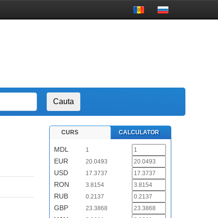
CURS
CALCULATOR
MDL
1
EUR
20.0493
USD
17.3737
RON
3.8154
RUB
0.2137
GBP
23.3868