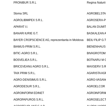
PRONIBUR S.R.L
Regina Naturi
Stoma SRL
AGROBELSTA S.R
AGROLIBIMPEX S.R.L.
AGROSERA-PRI
APARAT I.I.
BALAN DUMIT
BANARI IURIE G.T.
BASKALEAN A
BAYER CROPSCIENCE AG, reprezentanta in Moldova
BEIU FILIP G.T
BIAMUS-PRIM S.R.L.
BIENENHAUS 
BITIC-AGRO S.R.L.
BIVAGROTOM 
BOSVELIEA S.R.L.
BOTNARU M G
BRICEVEANU AGRO S.R.L.
MAXSERV S.R
TAIX PRIM S.R.L.
AGARISTA AGR
AGRO-DENISIMUS S.R.L.
AGRO-VASANO
AGRODESUR S.R.L.
AGROELCOR S
AGROINFORM EDINET
AGROINFORM, F
AGROPAPUROS S.R.L.
AGROSELECT 