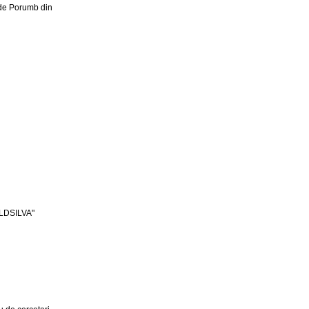
 de Porumb din
LDSILVA"