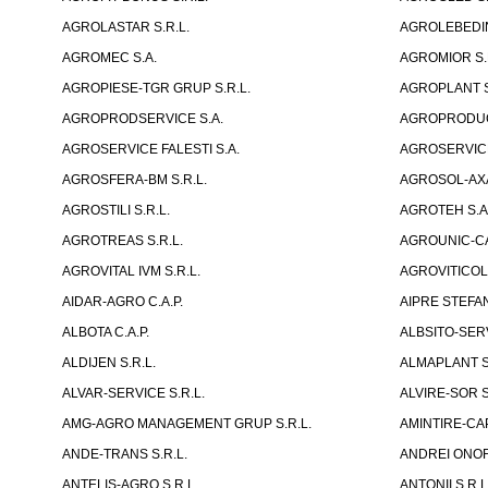
AGROLASTAR S.R.L.
AGROLEBEDIN
AGROMEC S.A.
AGROMIOR S.
AGROPIESE-TGR GRUP S.R.L.
AGROPLANT S
AGROPRODSERVICE S.A.
AGROPRODUCT
AGROSERVICE FALESTI S.A.
AGROSERVICE
AGROSFERA-BM S.R.L.
AGROSOL-AXA
AGROSTILI S.R.L.
AGROTEH S.A
AGROTREAS S.R.L.
AGROUNIC-C
AGROVITAL IVM S.R.L.
AGROVITICOLA
AIDAR-AGRO C.A.P.
AIPRE STEFAN
ALBOTA C.A.P.
ALBSITO-SERVI
ALDIJEN S.R.L.
ALMAPLANT S
ALVAR-SERVICE S.R.L.
ALVIRE-SOR S
AMG-AGRO MANAGEMENT GRUP S.R.L.
AMINTIRE-CAP
ANDE-TRANS S.R.L.
ANDREI ONOFR
ANTELIS-AGRO S.R.L.
ANTONII S.R.L