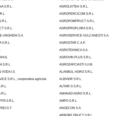
A S.R.L.
AGROLIVTEH S.R.L.
R.L.
AGROPERCICOM S.R.L.
.R.L.
AGROPOMFRUCT S.R.L.
 S.R.L.
AGROPROFLORA S.R.L.
-UNGHENI S.A.
AGROSERVICE-VULCANESTI S.A.
 S.R.L.
AGROSTAR C.A.P.
.
AGROTEHNICA S.A.
AHUL
AGROVIN PLUS S.R.L.
 S.R.L.
AGROZAPCIASTI I.U.M.
 VODA I.S.
ALANBUL-AGRO S.R.L.
CE S.R.L., cooperativa agricola
ALBVIOR S.R.L.
.R.L.
ALTAIR-S S.R.L.
.R.L.
AMANAD AGRO S.R.L.
ITA S.R.L.
AMPO S.R.L.
EI G.T.
ANGECON S.A.
.
ARBORE FRUCT S.R.L.