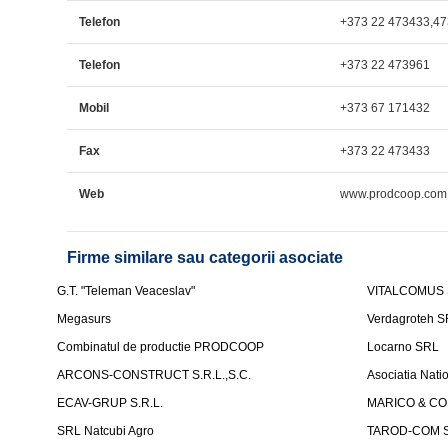
Telefon
+373 22 473433,47
Telefon
+373 22 473961
Mobil
+373 67 171432
Fax
+373 22 473433
Web
www.prodcoop.com
Firme similare sau categorii asociate
G.T. "Teleman Veaceslav"
VITALCOMUS
Megasurs
Verdagroteh 
Combinatul de productie PRODCOOP
Locarno SRL
ARCONS-CONSTRUCT S.R.L.,S.C.
Asociatia Nati
ECAV-GRUP S.R.L.
MARICO & CO 
SRL Natcubi Agro
TAROD-COM S