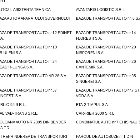
.R.L.
UTOZIL ASISTENTA TEHNICA
AVANTARIS LOGISTIC S.R.L.
AZA AUTO A APARATULUI GUVERNULUI
BAZA DE TRANSPORT AUTO nr. 6 S.
AZA DE TRANSPORT AUTO nr.12 EDINET
BAZA DE TRANSPORT AUTO nr.14
.A.
FLORESTI S.A.
AZA DE TRANSPORT AUTO nr.18
BAZA DE TRANSPORT AUTO nr.20
RIULENI S.A.
NISPORENI S.A.
AZA DE TRANSPORT AUTO nr.24
BAZA DE TRANSPORT AUTO nr.26
EADIR-LUNGA S.A.
CANTEMIR S.A.
AZA DE TRANSPORT AUTO NR.28 S.A.
BAZA DE TRANSPORT AUTO nr.35
SINGEREI S.A.
AZA DE TRANSPORT AUTO nr.37
BAZA DE TRANSPORT AUTO nr.7 ST
INCESTI S.A.
VODA S.A.
IRLIC-95 S.R.L.
BTA-2 TIMPUL S.A.
ALIVAD-TRANS S.R.L.
CAR-RIER 2000 S.R.L.
OLOANA AUTO NR.2805 DIN BENDER
COMBINATUL AUTO nr.7 CHISINAU S
.A.T.D.
NTREPRINDEREA DE TRANSPORTURI
PARCUL DE AUTOBUZE nr.1 DIN