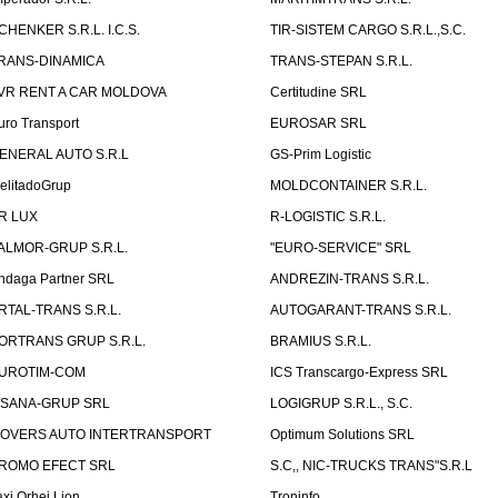
CHENKER S.R.L. I.C.S.
TIR-SISTEM CARGO S.R.L.,S.C.
RANS-DINAMICA
TRANS-STEPAN S.R.L.
VR RENT A CAR MOLDOVA
Certitudine SRL
uro Transport
EUROSAR SRL
ENERAL AUTO S.R.L
GS-Prim Logistic
elitadoGrup
MOLDCONTAINER S.R.L.
R LUX
R-LOGISTIC S.R.L.
ALMOR-GRUP S.R.L.
"EURO-SERVICE" SRL
ndaga Partner SRL
ANDREZIN-TRANS S.R.L.
RTAL-TRANS S.R.L.
AUTOGARANT-TRANS S.R.L.
ORTRANS GRUP S.R.L.
BRAMIUS S.R.L.
UROTIM-COM
ICS Transcargo-Express SRL
ISANA-GRUP SRL
LOGIGRUP S.R.L., S.C.
OVERS AUTO INTERTRANSPORT
Optimum Solutions SRL
ROMO EFECT SRL
S.C,, NIC-TRUCKS TRANS"S.R.L
axi Orhei Lion
Troninfo