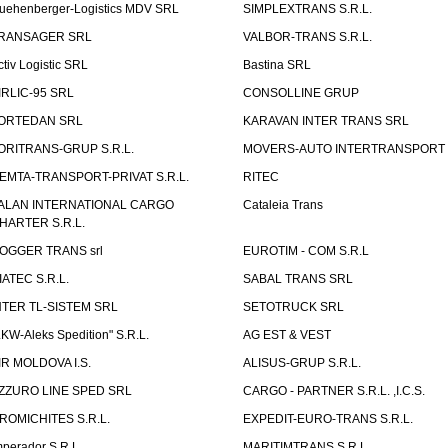
uehenberger-Logistics MDV SRL
SIMPLEXTRANS S.R.L.
RANSAGER SRL
VALBOR-TRANS S.R.L.
ctiv Logistic SRL
Bastina SRL
IRLIC-95 SRL
CONSOLLINE GRUP
ORTEDAN SRL
KARAVAN INTER TRANS SRL
ORITRANS-GRUP S.R.L.
MOVERS-AUTO INTERTRANSPORT S
EMTA-TRANSPORT-PRIVAT S.R.L.
RITEC
ALAN INTERNATIONAL CARGO
Cataleia Trans
HARTER S.R.L.
OGGER TRANS srl
EUROTIM - COM S.R.L
IATEC S.R.L.
SABAL TRANS SRL
NTER TL-SISTEM SRL
SETOTRUCK SRL
LKW-Aleks Spedition" S.R.L.
AG EST & VEST
IR MOLDOVA I.S.
ALISUS-GRUP S.R.L.
ZZURO LINE SPED SRL
CARGO - PARTNER S.R.L. ,I.C.S.
ROMICHITES S.R.L.
EXPEDIT-EURO-TRANS S.R.L.
mperador S.R.L.
MARITIMTRANS S.R.L.