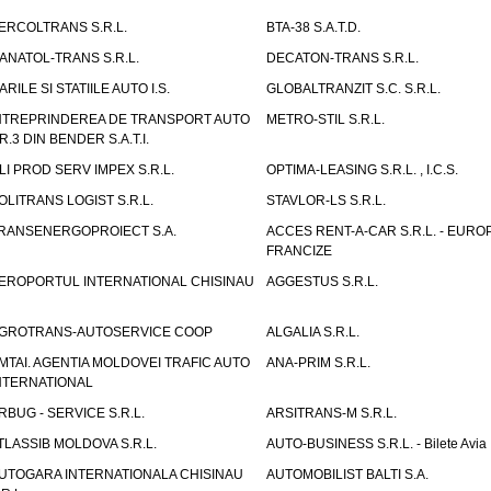
ERCOLTRANS S.R.L.
BTA-38 S.A.T.D.
ANATOL-TRANS S.R.L.
DECATON-TRANS S.R.L.
ARILE SI STATIILE AUTO I.S.
GLOBALTRANZIT S.C. S.R.L.
NTREPRINDEREA DE TRANSPORT AUTO
METRO-STIL S.R.L.
R.3 DIN BENDER S.A.T.I.
LI PROD SERV IMPEX S.R.L.
OPTIMA-LEASING S.R.L. , I.C.S.
OLITRANS LOGIST S.R.L.
STAVLOR-LS S.R.L.
RANSENERGOPROIECT S.A.
ACCES RENT-A-CAR S.R.L. - EUR
FRANCIZE
EROPORTUL INTERNATIONAL CHISINAU
AGGESTUS S.R.L.
GROTRANS-AUTOSERVICE COOP
ALGALIA S.R.L.
MTAI. AGENTIA MOLDOVEI TRAFIC AUTO
ANA-PRIM S.R.L.
NTERNATIONAL
RBUG - SERVICE S.R.L.
ARSITRANS-M S.R.L.
TLASSIB MOLDOVA S.R.L.
AUTO-BUSINESS S.R.L. - Bilete Avia
UTOGARA INTERNATIONALA CHISINAU
AUTOMOBILIST BALTI S.A.