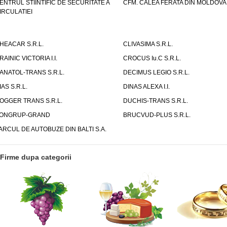
ENTRUL STIINTIFIC DE SECURITATE A
CFM. CALEA FERATA DIN MOLDOVA I
IRCULATIEI
HEACAR S.R.L.
CLIVASIMA S.R.L.
RAINIC VICTORIA I.I.
CROCUS Iu.C S.R.L.
ANATOL-TRANS S.R.L.
DECIMUS LEGIO S.R.L.
IAS S.R.L.
DINAS ALEXA I.I.
OGGER TRANS S.R.L.
DUCHIS-TRANS S.R.L.
ONGRUP-GRAND
BRUCVUD-PLUS S.R.L.
ARCUL DE AUTOBUZE DIN BALTI S.A.
Firme dupa categorii