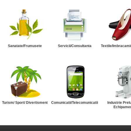
Sanatate/Frumusete
Servicii/Consultanta
Textile/Imbracami
Turism/ Sport/ Divertisment
Comunicatii/Telecomunicatii
Industrie Prel
Echipame