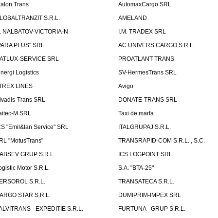
talon Trans
AutomaxCargo SRL
LOBALTRANZIT S.R.L.
AMELAND
.I. NALBATOV-VICTORIA-N
I.M. TRADEX SRL
PARA PLUS" SRL
AC UNIVERS CARGO S.R.L.
ATLUX-SERVICE SRL
PROATLANT TRANS
inergi Logistics
SV-HermesTrans SRL
TREX LINES
Avigo
ivadis-Trans SRL
DONATE-TRANS SRL
aitec-M SRL
Taxi de marfa
CS "Emil&Ian Service" SRL
ITALGRUPAJ S.R.L.
RL "MotusTrans"
TRANSRAPID-COM S.R.L. , S.C.
ABSEV GRUP S.R.L.
ICS LOGPOINT SRL
ogistic Motor S.R.L.
S.A. "BTA-25"
ERSOROL S.R.L.
TRANSATECA S.R.L.
ARGO STAR S.R.L.
DUMIPRIM-IMPEX SRL
ALVITRANS - EXPEDITIE S.R.L.
FURTUNA - GRUP S.R.L.