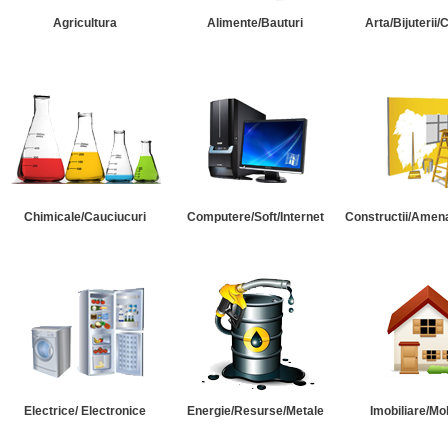
Agricultura
Alimente/Bauturi
Arta/Bijuterii/
Chimicale/Cauciucuri
Computere/Soft/Internet
Constructii/Amena
Electrice/ Electronice
Energie/Resurse/Metale
Imobiliare/Mob