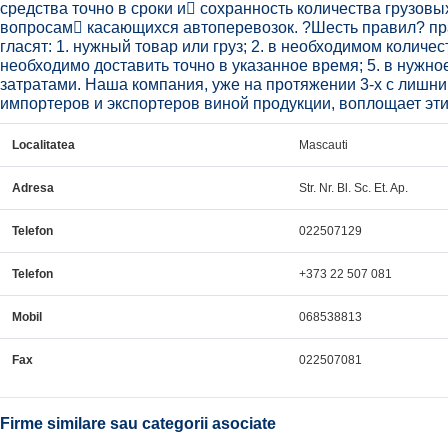
средства точно в сроки и сохранность количества грузовы
вопросам касающихся автоперевозок. ?Шесть правил? пр
гласят: 1. нужный товар или груз; 2. в необходимом количест
необходимо доставить точно в указанное время; 5. в нужно
затратами. Наша компания, уже на протяжении 3-х с лишним
импортеров и экспортеров виной продукции, воплощает эти
Localitatea
Mascauti
Adresa
Str. Nr. Bl. Sc. Et. Ap.
Telefon
022507129
Telefon
+373 22 507 081
Mobil
068538813
Fax
022507081
Firme similare sau categorii asociate