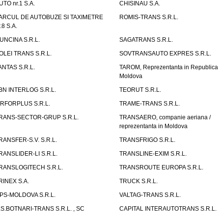
UTO nr.1 S.A.
CHISINAU S.A.
ARCUL DE AUTOBUZE SI TAXIMETRE
ROMIS-TRANS S.R.L.
.8 S.A.
UNCINA S.R.L.
SAGATRANS S.R.L.
OLEI TRANS S.R.L.
SOVTRANSAUTO EXPRES S.R.L.
ANTAS S.R.L.
TAROM, Reprezentanta in Republica
Moldova
BN INTERLOG S.R.L.
TEORUT S.R.L.
IRFORPLUS S.R.L.
TRAME-TRANS S.R.L.
RANS-SECTOR-GRUP S.R.L.
TRANSAERO, companie aeriana /
reprezentanta in Moldova
RANSFER-S.V. S.R.L.
TRANSFRIGO S.R.L.
RANSLIDER-LI S.R.L.
TRANSLINE-EXIM S.R.L.
RANSLOGITECH S.R.L.
TRANSROUTE EUROPA S.R.L.
RINEX S.A.
TRUCK S.R.L.
PS-MOLDOVA S.R.L.
VALTAG-TRANS S.R.L.
.S.BOTNARI-TRANS S.R.L. , SC
CAPITAL INTERAUTOTRANS S.R.L.