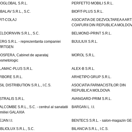
IOGLOBAL S.R.L.
PERFETTO MOBILI S.R.L.
IBALAV S.R.L., S.C.
BIOFIT-PLUS S.R.L.
RT-COLAJ
ASOCIATIA DE DEZVOLTAREA A ART
COAFURII DIN REPUBLICA MOLDO
ELDORNVIN S.R.L., S.C.
BELMOND-PRINT S.R.L.
ERG S.R.L. - reprezentanta companiei
BIJULIUX S.R.L.
IRTGEN
IOSFERA, Cabinet de aparataj
MOROL S.R.L.
osmetologic
LAMAC-PLUS S.R.L.
ALEX-B S.R.L.
RBORE S.R.L.
ARHETIPO GRUP S.R.L.
SIL DISTRIBUTION S.R.L., I.C.S.
ASOCIATIA FARMACISTILOR DIN
REPUBLICA MOLDOVA
STRALIS S.R.L.
AVANGARD-PRIM S.R.L.
ALCOMBE S.R.L., S.C. - centrul al sanatatii
BARGAN L. I.I.
amiliei GALAXIA
EJAN I.I.
BENTECS S.R.L. - salon-magazin G
IBLIOLUX S.R.L., S.C.
BILANCIA S.R.L., I.C.S.