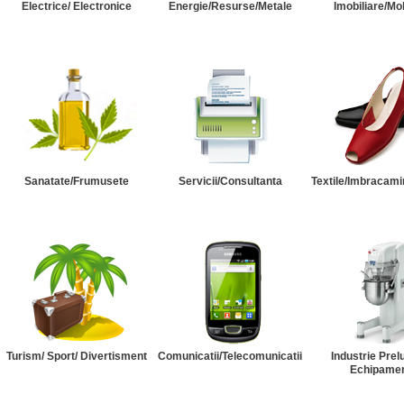
Electrice/ Electronice
Energie/Resurse/Metale
Imobiliare/Mob
Sanatate/Frumusete
Servicii/Consultanta
Textile/Imbracami
Turism/ Sport/ Divertisment
Comunicatii/Telecomunicatii
Industrie Prel
Echipame