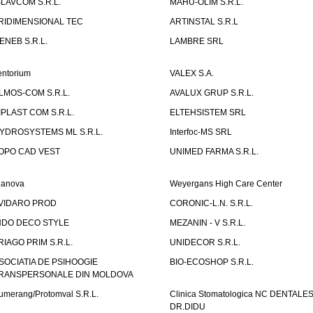
SLAVCOM S.R.L.
MAHU-OLIM S.R.L.
RIDIMENSIONAL TEC
ARTINSTAL S.R.L
ENEB S.R.L.
LAMBRE SRL
entorium
VALEX S.A.
LMOS-COM S.R.L.
AVALUX GRUP S.R.L.
IPLAST COM S.R.L.
ELTEHSISTEM SRL
YDROSYSTEMS ML S.R.L.
Interfoc-MS SRL
OPO CAD VEST
UNIMED FARMA S.R.L.
ianova
Weyergans High Care Center
VIDARO PROD
CORONIC-L.N. S.R.L.
NDO DECO STYLE
MEZANIN - V S.R.L.
RIAGO PRIM S.R.L.
UNIDECOR S.R.L.
SOCIATIA DE PSIHOOGIE
BIO-ECOSHOP S.R.L.
RANSPERSONALE DIN MOLDOVA
umerang/Protomval S.R.L.
Clinica Stomatologica NC DENTALE
DR.DIDU