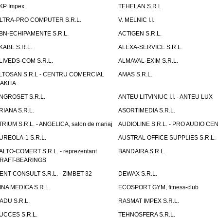
KP Impex
TEHELAN S.R.L.
LTRA-PRO COMPUTER S.R.L.
V. MELNIC I.I.
BN-ECHIPAMENTE S.R.L.
ACTIGEN S.R.L.
KABE S.R.L.
ALEXA-SERVICE S.R.L.
LIVEDS-COM S.R.L.
ALMAVAL-EXIM S.R.L.
LTOSAN S.R.L - CENTRU COMERCIAL
AMAS S.R.L.
AKITA
NGROSET S.R.L.
ANTEU LITVINIUC I.I. - ANTEU LUX
RIANA S.R.L.
ASORTIMEDIA S.R.L.
TRIUM S.R.L. - ANGELICA, salon de mariaj
AUDIOLINE S.R.L. - PRO AUDIO CE
UREOLA-1 S.R.L.
AUSTRAL OFFICE SUPPLIES S.R.L.
ALTO-COMERT S.R.L. - reprezentant
BANDAIRA S.R.L.
RAFT-BEARINGS
ENT CONSULT S.R.L. - ZIMBET 32
DEWAX S.R.L.
INA MEDICA S.R.L.
ECOSPORT GYM, fitness-club
ADU S.R.L.
RASMAT IMPEX S.R.L.
UCCES S.R.L.
TEHNOSFERA S.R.L.