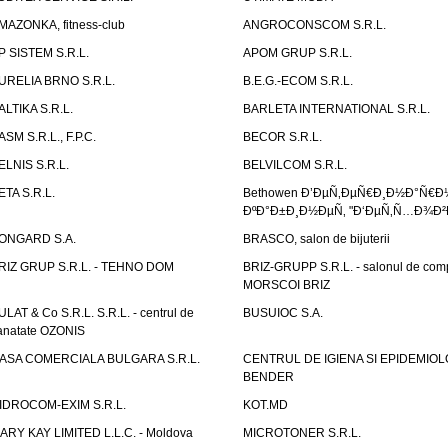
MAZONKA, fitness-club
ANGROCONSCOM S.R.L.
P SISTEM S.R.L.
APOM GRUP S.R.L.
URELIA BRNO S.R.L.
B.E.G.-ECOM S.R.L.
ALTIKA S.R.L.
BARLETA INTERNATIONAL S.R.L.
ASM S.R.L., F.P.C.
BECOR S.R.L.
ELNIS S.R.L.
BELVILCOM S.R.L.
ETA S.R.L.
Bethowen Ð’ÐµÑ‚ÐµÑ€Ð¸Ð½Ð°Ñ€Ð
ÐºÐ°Ð±Ð¸Ð½ÐµÑ‚ "Ð‘ÐµÑ‚Ñ…Ð¾Ð²
ONGARD S.A.
BRASCO, salon de bijuterii
RIZ GRUP S.R.L. - TEHNO DOM
BRIZ-GRUPP S.R.L. - salonul de com
MORSCOI BRIZ
ULAT & Co S.R.L. S.R.L. - centrul de
BUSUIOC S.A.
anatate OZONIS
ASA COMERCIALA BULGARA S.R.L.
CENTRUL DE IGIENA SI EPIDEMIOL
BENDER
IDROCOM-EXIM S.R.L.
KOT.MD
ARY KAY LIMITED L.L.C. - Moldova
MICROTONER S.R.L.