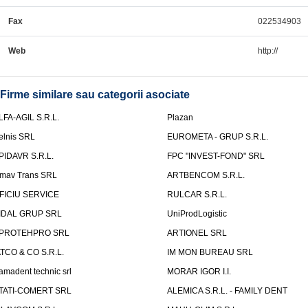
Fax
022534903
Web
http://
Firme similare sau categorii asociate
LFA-AGIL S.R.L.
Plazan
elnis SRL
EUROMETA - GRUP S.R.L.
PIDAVR S.R.L.
FPC "INVEST-FOND" SRL
mav Trans SRL
ARTBENCOM S.R.L.
FICIU SERVICE
RULCAR S.R.L.
IDAL GRUP SRL
UniProdLogistic
PROTEHPRO SRL
ARTIONEL SRL
ATCO & CO S.R.L.
IM MON BUREAU SRL
amadent technic srl
MORAR IGOR I.I.
TATI-COMERT SRL
ALEMICA S.R.L. - FAMILY DENT