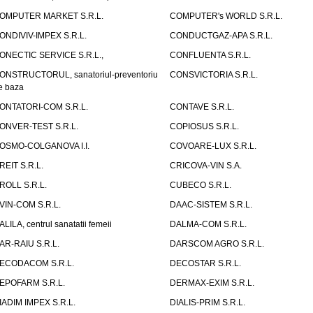
OMPUTER MARKET S.R.L.
COMPUTER's WORLD S.R.L.
ONDIVIV-IMPEX S.R.L.
CONDUCTGAZ-APA S.R.L.
ONECTIC SERVICE S.R.L.,
CONFLUENTA S.R.L.
ONSTRUCTORUL, sanatoriul-preventoriu
CONSVICTORIA S.R.L.
e baza
ONTATORI-COM S.R.L.
CONTAVE S.R.L.
ONVER-TEST S.R.L.
COPIOSUS S.R.L.
OSMO-COLGANOVA I.I.
COVOARE-LUX S.R.L.
REIT S.R.L.
CRICOVA-VIN S.A.
ROLL S.R.L.
CUBECO S.R.L.
VIN-COM S.R.L.
DAAC-SISTEM S.R.L.
ALILA, centrul sanatatii femeii
DALMA-COM S.R.L.
AR-RAIU S.R.L.
DARSCOM AGRO S.R.L.
ECODACOM S.R.L.
DECOSTAR S.R.L.
EPOFARM S.R.L.
DERMAX-EXIM S.R.L.
IADIM IMPEX S.R.L.
DIALIS-PRIM S.R.L.