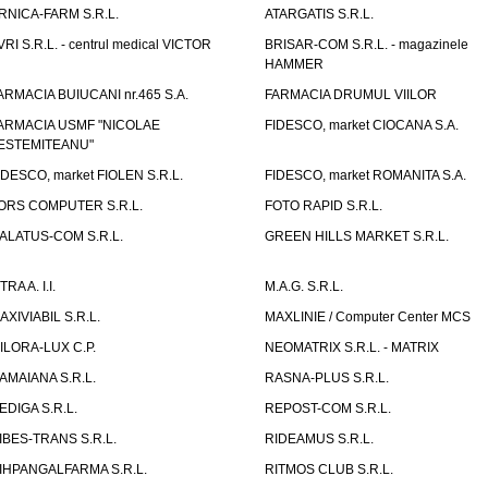
RNICA-FARM S.R.L.
ATARGATIS S.R.L.
VRI S.R.L. - centrul medical VICTOR
BRISAR-COM S.R.L. - magazinele
HAMMER
ARMACIA BUIUCANI nr.465 S.A.
FARMACIA DRUMUL VIILOR
ARMACIA USMF "NICOLAE
FIDESCO, market CIOCANA S.A.
ESTEMITEANU"
IDESCO, market FIOLEN S.R.L.
FIDESCO, market ROMANITA S.A.
ORS COMPUTER S.R.L.
FOTO RAPID S.R.L.
ALATUS-COM S.R.L.
GREEN HILLS MARKET S.R.L.
TRA A. I.I.
M.A.G. S.R.L.
AXIVIABIL S.R.L.
MAXLINIE / Computer Center MCS
ILORA-LUX C.P.
NEOMATRIX S.R.L. - MATRIX
AMAIANA S.R.L.
RASNA-PLUS S.R.L.
EDIGA S.R.L.
REPOST-COM S.R.L.
IBES-TRANS S.R.L.
RIDEAMUS S.R.L.
IHPANGALFARMA S.R.L.
RITMOS CLUB S.R.L.