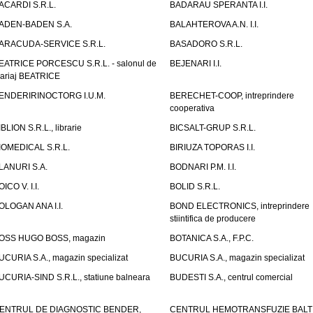
ACARDI S.R.L.
BADARAU SPERANTA I.I.
ADEN-BADEN S.A.
BALAHTEROVA A.N. I.I.
ARACUDA-SERVICE S.R.L.
BASADORO S.R.L.
EATRICE PORCESCU S.R.L. - salonul de
BEJENARI I.I.
ariaj BEATRICE
ENDERIRINOCTORG I.U.M.
BERECHET-COOP, intreprindere
cooperativa
IBLION S.R.L., librarie
BICSALT-GRUP S.R.L.
IOMEDICAL S.R.L.
BIRIUZA TOPORAS I.I.
LANURI S.A.
BODNARI P.M. I.I.
OICO V. I.I.
BOLID S.R.L.
OLOGAN ANA I.I.
BOND ELECTRONICS, intreprindere
stiintifica de producere
OSS HUGO BOSS, magazin
BOTANICA S.A., F.P.C.
UCURIA S.A., magazin specializat
BUCURIA S.A., magazin specializat
UCURIA-SIND S.R.L., statiune balneara
BUDESTI S.A., centrul comercial
ENTRUL DE DIAGNOSTIC BENDER,
CENTRUL HEMOTRANSFUZIE BALT