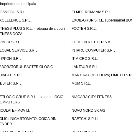
ntreprindere municipala
OSMOBIL S.R.L.
ELMEC ROMANIA S.R.L.
XCELLENCE S.R.L.
EXOIL-GRUP S.R.L. supermarket B
ITNESS PLUS S.R.L. - reteaua de cluburi
FOCTEH S.R.L.
ITNESS DOZA
RIMEX S.R.L.
GEDEON RICHTER S.A.
LOBAL SERVICE S.R.L.
INTARC COMPUTER S.R.L.
T-IPPON S.R.L.
IT-MICRO S.R.L.
ABORATORUL BACTERIOLOGIC
LANTAUR S.R.L.
OIAL-DT S.R.L.
MARY KAY (MOLDOVA) LIMITED S.R.
ESTER S.R.L.
MGM S.R.L.
ETLOGIC GRUP S.R.L. - salonul LOGIC
NIAGARA CITY FITNESS
OMPUTERS
ICOLAI EFIMOV I.I.
NOVO NORDISK A/S
OLICLINICA STOMATOLOGICA DIN
RAETCHI S.P. I.I.
ENDER