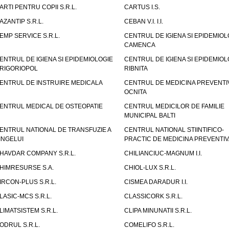
ARTI PENTRU COPII S.R.L.
CARTUS I.S.
AZANTIP S.R.L.
CEBAN V.I. I.I.
EMP SERVICE S.R.L.
CENTRUL DE IGIENA SI EPIDEMIOL
CAMENCA
ENTRUL DE IGIENA SI EPIDEMIOLOGIE
CENTRUL DE IGIENA SI EPIDEMIOL
RIGORIOPOL
RIBNITA
ENTRUL DE INSTRUIRE MEDICALA
CENTRUL DE MEDICINA PREVENTI
OCNITA
ENTRUL MEDICAL DE OSTEOPATIE
CENTRUL MEDICILOR DE FAMILIE
MUNICIPAL BALTI
ENTRUL NATIONAL DE TRANSFUZIE A
CENTRUL NATIONAL STIINTIFICO-
INGELUI
PRACTIC DE MEDICINA PREVENTIV
HAVDAR COMPANY S.R.L.
CHILIANCIUC-MAGNUM I.I.
HIMRESURSE S.A.
CHIOL-LUX S.R.L.
IRCON-PLUS S.R.L.
CISMEA DARADUR I.I.
LASIC-MCS S.R.L.
CLASSICORK S.R.L.
LIMATSISTEM S.R.L.
CLIPA MINUNATII S.R.L.
ODRUL S.R.L.
COMELIFO S.R.L.