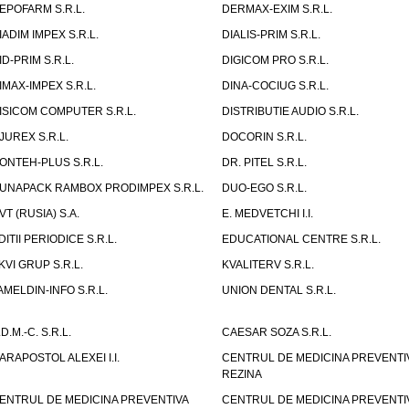
EPOFARM S.R.L.
DERMAX-EXIM S.R.L.
IADIM IMPEX S.R.L.
DIALIS-PRIM S.R.L.
ID-PRIM S.R.L.
DIGICOM PRO S.R.L.
IMAX-IMPEX S.R.L.
DINA-COCIUG S.R.L.
ISICOM COMPUTER S.R.L.
DISTRIBUTIE AUDIO S.R.L.
JUREX S.R.L.
DOCORIN S.R.L.
ONTEH-PLUS S.R.L.
DR. PITEL S.R.L.
UNAPACK RAMBOX PRODIMPEX S.R.L.
DUO-EGO S.R.L.
VT (RUSIA) S.A.
E. MEDVETCHI I.I.
DITII PERIODICE S.R.L.
EDUCATIONAL CENTRE S.R.L.
KVI GRUP S.R.L.
KVALITERV S.R.L.
AMELDIN-INFO S.R.L.
UNION DENTAL S.R.L.
.D.M.-C. S.R.L.
CAESAR SOZA S.R.L.
ARAPOSTOL ALEXEI I.I.
CENTRUL DE MEDICINA PREVENTI
REZINA
ENTRUL DE MEDICINA PREVENTIVA
CENTRUL DE MEDICINA PREVENTI