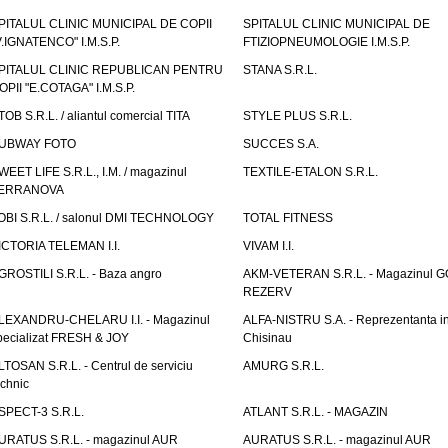
PITALUL CLINIC MUNICIPAL DE COPII
SPITALUL CLINIC MUNICIPAL DE
V.IGNATENCO" I.M.S.P.
FTIZIOPNEUMOLOGIE I.M.S.P.
PITALUL CLINIC REPUBLICAN PENTRU
STANA S.R.L.
OPII "E.COTAGA" I.M.S.P.
TOB S.R.L. / aliantul comercial TITA
STYLE PLUS S.R.L.
UBWAY FOTO
SUCCES S.A.
WEET LIFE S.R.L., I.M. / magazinul
TEXTILE-ETALON S.R.L.
ERRANOVA
OBI S.R.L. / salonul DMI TECHNOLOGY
TOTAL FITNESS
ICTORIA TELEMAN I.I.
VIVAM I.I.
GROSTILI S.R.L. - Baza angro
AKM-VETERAN S.R.L. - Magazinul 
REZERV
LEXANDRU-CHELARU I.I. - Magazinul
ALFA-NISTRU S.A. - Reprezentanta i
pecializat FRESH & JOY
Chisinau
LTOSAN S.R.L. - Centrul de serviciu
AMURG S.R.L.
echnic
SPECT-3 S.R.L.
ATLANT S.R.L. - MAGAZIN
URATUS S.R.L. - magazinul AUR
AURATUS S.R.L. - magazinul AUR