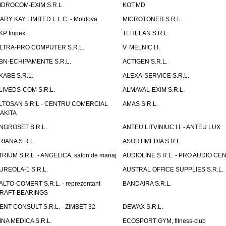
IDROCOM-EXIM S.R.L.
KOT.MD
ARY KAY LIMITED L.L.C. - Moldova
MICROTONER S.R.L.
KP Impex
TEHELAN S.R.L.
LTRA-PRO COMPUTER S.R.L.
V. MELNIC I.I.
BN-ECHIPAMENTE S.R.L.
ACTIGEN S.R.L.
KABE S.R.L.
ALEXA-SERVICE S.R.L.
LIVEDS-COM S.R.L.
ALMAVAL-EXIM S.R.L.
LTOSAN S.R.L - CENTRU COMERCIAL
AMAS S.R.L.
AKITA
NGROSET S.R.L.
ANTEU LITVINIUC I.I. - ANTEU LUX
RIANA S.R.L.
ASORTIMEDIA S.R.L.
TRIUM S.R.L. - ANGELICA, salon de mariaj
AUDIOLINE S.R.L. - PRO AUDIO CE
UREOLA-1 S.R.L.
AUSTRAL OFFICE SUPPLIES S.R.L.
ALTO-COMERT S.R.L. - reprezentant
BANDAIRA S.R.L.
RAFT-BEARINGS
ENT CONSULT S.R.L. - ZIMBET 32
DEWAX S.R.L.
INA MEDICA S.R.L.
ECOSPORT GYM, fitness-club