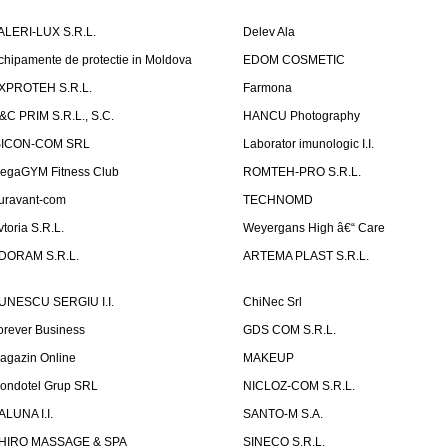
ALERI-LUX S.R.L.
Delev Ala
chipamente de protectie in Moldova
EDOM COSMETIC
XPROTEH S.R.L.
Farmona
&C PRIM S.R.L., S.C.
HANCU Photography
SICON-COM SRL
Laborator imunologic I.I.
egaGYM Fitness Club
ROMTEH-PRO S.R.L.
uravant-com
TECHNOMD
vtoria S.R.L.
Weyergans High â€“ Care
DORAM S.R.L.
ARTEMA PLAST S.R.L.
UNESCU SERGIU I.I.
ChiNec Srl
orever Business
GDS COM S.R.L.
agazin Online
MAKEUP
ondotel Grup SRL
NICLOZ-COM S.R.L.
ALUNA I.I.
SANTO-M S.A.
HIRO MASSAGE & SPA
SINECO S.R.L.