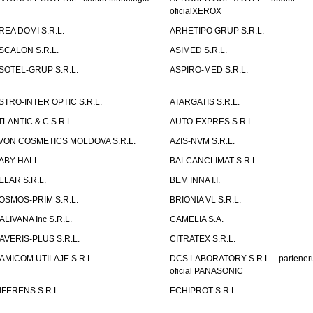
oficialXEROX
REA DOMI S.R.L.
ARHETIPO GRUP S.R.L.
SCALON S.R.L.
ASIMED S.R.L.
SOTEL-GRUP S.R.L.
ASPIRO-MED S.R.L.
STRO-INTER OPTIC S.R.L.
ATARGATIS S.R.L.
TLANTIC & C S.R.L.
AUTO-EXPRES S.R.L.
VON COSMETICS MOLDOVA S.R.L.
AZIS-NVM S.R.L.
ABY HALL
BALCANCLIMAT S.R.L.
ELAR S.R.L.
BEM INNA I.I.
OSMOS-PRIM S.R.L.
BRIONIA VL S.R.L.
ALIVANA Inc S.R.L.
CAMELIA S.A.
AVERIS-PLUS S.R.L.
CITRATEX S.R.L.
AMICOM UTILAJE S.R.L.
DCS LABORATORY S.R.L. - partener
oficial PANASONIC
IFERENS S.R.L.
ECHIPROT S.R.L.