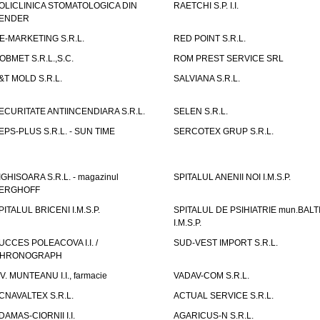
OLICLINICA STOMATOLOGICA DIN
RAETCHI S.P. I.I.
ENDER
E-MARKETING S.R.L.
RED POINT S.R.L.
OBMET S.R.L.,S.C.
ROM PREST SERVICE SRL
&T MOLD S.R.L.
SALVIANA S.R.L.
ECURITATE ANTIINCENDIARA S.R.L.
SELEN S.R.L.
EPS-PLUS S.R.L. - SUN TIME
SERCOTEX GRUP S.R.L.
IGHISOARA S.R.L. - magazinul
SPITALUL ANENII NOI I.M.S.P.
ERGHOFF
PITALUL BRICENI I.M.S.P.
SPITALUL DE PSIHIATRIE mun.BALT
I.M.S.P.
UCCES POLEACOVA I.I. /
SUD-VEST IMPORT S.R.L.
HRONOGRAPH
.V. MUNTEANU I.I., farmacie
VADAV-COM S.R.L.
CNAVALTEX S.R.L.
ACTUAL SERVICE S.R.L.
DAMAS-CIORNII I.I.
AGARICUS-N S.R.L.