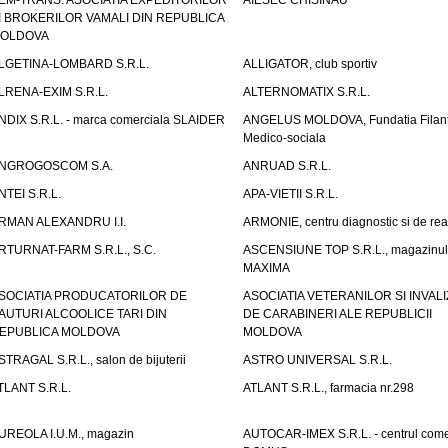
EM-TRANS. ASOCIATIA EXPEDITORILOR
AIESEC CHISINAU
I BROKERILOR VAMALI DIN REPUBLICA
OLDOVA
LGETINA-LOMBARD S.R.L.
ALLIGATOR, club sportiv
LRENA-EXIM S.R.L.
ALTERNOMATIX S.R.L.
NDIX S.R.L. - marca comerciala SLAIDER
ANGELUS MOLDOVA, Fundatia Filant
Medico-sociala
NGROGOSCOM S.A.
ANRUAD S.R.L.
NTEI S.R.L.
APA-VIETII S.R.L.
RMAN ALEXANDRU I.I.
ARMONIE, centru diagnostic si de reab
RTURNAT-FARM S.R.L., S.C.
ASCENSIUNE TOP S.R.L., magazinul
MAXIMA
SOCIATIA PRODUCATORILOR DE
ASOCIATIA VETERANILOR SI INVALI
AUTURI ALCOOLICE TARI DIN
DE CARABINERI ALE REPUBLICII
EPUBLICA MOLDOVA
MOLDOVA
STRAGAL S.R.L., salon de bijuterii
ASTRO UNIVERSAL S.R.L.
TLANT S.R.L.
ATLANT S.R.L., farmacia nr.298
UREOLA I.U.M., magazin
AUTOCAR-IMEX S.R.L. - centrul come