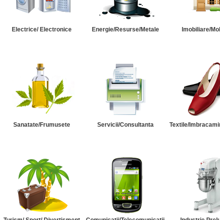
Electrice/ Electronice
Energie/Resurse/Metale
Imobiliare/Mob
Sanatate/Frumusete
Servicii/Consultanta
Textile/Imbracami