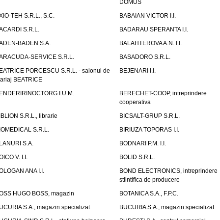
DOMUS
XIO-TEH S.R.L., S.C.
BABAIAN VICTOR I.I.
ACARDI S.R.L.
BADARAU SPERANTA I.I.
ADEN-BADEN S.A.
BALAHTEROVA A.N. I.I.
ARACUDA-SERVICE S.R.L.
BASADORO S.R.L.
EATRICE PORCESCU S.R.L. - salonul de
BEJENARI I.I.
ariaj BEATRICE
ENDERIRINOCTORG I.U.M.
BERECHET-COOP, intreprindere
cooperativa
IBLION S.R.L., librarie
BICSALT-GRUP S.R.L.
IOMEDICAL S.R.L.
BIRIUZA TOPORAS I.I.
LANURI S.A.
BODNARI P.M. I.I.
OICO V. I.I.
BOLID S.R.L.
OLOGAN ANA I.I.
BOND ELECTRONICS, intreprindere
stiintifica de producere
OSS HUGO BOSS, magazin
BOTANICA S.A., F.P.C.
UCURIA S.A., magazin specializat
BUCURIA S.A., magazin specializat