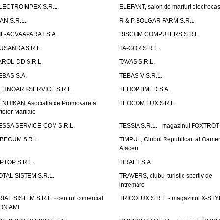
LECTROIMPEX S.R.L.
ELEFANT, salon de marfuri electrocas
IAN S.R.L.
R & P BOLGAR FARM S.R.L.
IF-ACVAAPARAT S.A.
RISCOM COMPUTERS S.R.L.
USANDA S.R.L.
TA-GOR S.R.L.
AROL-DD S.R.L.
TAVAS S.R.L.
EBAS S.A.
TEBAS-V S.R.L.
EHNOART-SERVICE S.R.L.
TEHOPTIMED S.A.
ENHIKAN, Asociatia de Promovare a
TEOCOM LUX S.R.L.
rtelor Martiale
ESSA SERVICE-COM S.R.L.
TESSIA S.R.L. - magazinul FOXTROT
IBECUM S.R.L.
TIMPUL, Clubul Republican al Oamen
Afaceri
IPTOP S.R.L.
TIRAET S.A.
OTAL SISTEM S.R.L.
TRAVERS, clubul turistic sportiv de
intremare
RIAL SISTEM S.R.L. - centrul comercial
TRICOLUX S.R.L. - magazinul X-STY
ON AMI