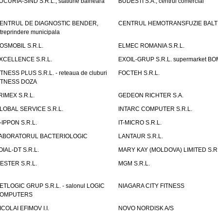
UCURIA-SIND S.R.L., statiune balneara
BUDESTI S.A., centrul comercial
ENTRUL DE DIAGNOSTIC BENDER,
CENTRUL HEMOTRANSFUZIE BALT
ntreprindere municipala
OSMOBIL S.R.L.
ELMEC ROMANIA S.R.L.
XCELLENCE S.R.L.
EXOIL-GRUP S.R.L. supermarket B
ITNESS PLUS S.R.L. - reteaua de cluburi
FOCTEH S.R.L.
ITNESS DOZA
RIMEX S.R.L.
GEDEON RICHTER S.A.
LOBAL SERVICE S.R.L.
INTARC COMPUTER S.R.L.
T-IPPON S.R.L.
IT-MICRO S.R.L.
ABORATORUL BACTERIOLOGIC
LANTAUR S.R.L.
OIAL-DT S.R.L.
MARY KAY (MOLDOVA) LIMITED S.R.
ESTER S.R.L.
MGM S.R.L.
ETLOGIC GRUP S.R.L. - salonul LOGIC
NIAGARA CITY FITNESS
OMPUTERS
ICOLAI EFIMOV I.I.
NOVO NORDISK A/S