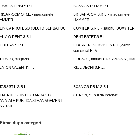
OSMOS-PRIM S.R.L.
BOSMOS-PRIM S.R.L.
RISAR-COM S.R.L. - magazinele
BRISAR-COM S.R.L. - magazinele
AMMER
HAMMER
LINICA PROFESORULUI D.SERBATIUC
COMITEK S.R.L. - salonul DOXY TE
ALMIO-DENT S.R.L.
DENT-ESTET S.R.L.
UBLU-W S.R.L.
ELAT-RENTSERVICE S.R.L., centru
comercial ELAT
IDESCO, magazin
FIDESCO, market CIOCANA S.A., filia
LATON VALENTIN I.I.
RIUL VECHI S.R.L.
TAR&STIL S.R.L.
BOSMOS-PRIM S.R.L.
ENTRUL STIINTIFICO-PRACTIC
CITRON, clubul de Internet
ANATATE PUBLICA SI MANAGEMENT
ANITAR
Firme dupa categorii