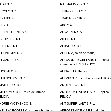
ADU S.R.L.
RASMAT IMPEX S.R.L.
UCCES S.R.L.
TEHNOSFERA S.R.L.
ONATIS S.R.L.
TRADAC GRUP S.R.L.
. LINIA
ABC S.A.
CCENT TEHNO S.A.
ACVATRON S.A.
GEOPTIC S.R.L
AIOLI S.R.L.
ITICOM S.R.L.
ALBATEX S.R.L.
LDONI-IMPEX S.R.L.
ALEGRIA, salon de mariaj
LEXANDER S.R.L.
ALEXANDRU-CHELARU I.I. - marca
comerciala FRESH & JOY
LICOMEX S.R.L.
ALINA ELECTRONIC
LLIANCE KML S.R.L.
ALLMIR S.R.L. - clubul sportiv LUCKY
MATOLEX S.R.L.
AMDENT-BV S.R.L.
MOFARM S.R.L. - retea de farmacii
AMOFARM-DIVERSE S.R.L. - optica
ELICIA
FELICIA
NDREI MAXIMENCO I.I.
ANT-SUPER-LANT S.R.L.
NTURAJ ECOTERM - centru tehnologic
APROSERVICE-X S.R.L. - dealer