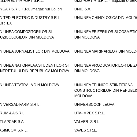
.S.DIRECT-IMPORT S.R.L.
UMSPORT M S.R.L. - magazin UMB
NGAR S.R.L.,F.P.C./magazinul Colibri
UNIC S.A.
NITED ELECTRIC INDUSTRY S.R.L. -
UNIUNEA CHINOLOGICA DIN MOLD
ORTEX
NIUNEA COMPOZITORILOR SI
UNIUNEA FRIZERILOR SI COSMETI
UZICOLOGILOR DIN MOLDOVA
DIN MOLDOVA
NIUNEA JURNALISTILOR DIN MOLDOVA
UNIUNEA MARINARILOR DIN MOLD
NIUNEA NATIONALA A STUDENTILOR SI
UNIUNEA PRODUCATORILOR DE Z
INERETULUI DIN REPUBLICA MOLDOVA
DIN MOLDOVA
NIUNEA TEATRALA DIN MOLDOVA
UNIUNEA TEHNICO-STIINTIFICA A
CONSTRUCTORILOR DIN REPUBLI
MOLDOVA
NIVERSAL-FARM S.R.L.
UNIVERSCOOP LEOVA
RUM & A S.R.L.
UTA-IMPEX S.R.L.
TLAPCAR S.A.
VALVERI S.R.L.
ASIMCOM S.R.L.
VAVES S.R.L.