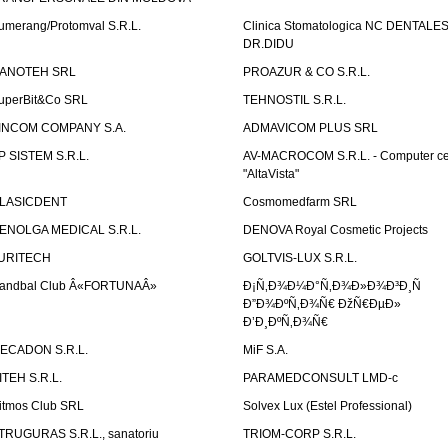
umerang/Protomval S.R.L.
Clinica Stomatologica NC DENTALE
DR.DIDU
ANOTEH SRL
PROAZUR & CO S.R.L.
uperBit&Co SRL
TEHNOSTIL S.R.L.
INCOM COMPANY S.A.
ADMAVICOM PLUS SRL
P SISTEM S.R.L.
AV-MACROCOM S.R.L. - Computer ce
"AltaVista"
LASICDENT
Cosmomedfarm SRL
ENOLGA MEDICAL S.R.L.
DENOVA Royal Cosmetic Projects
URITECH
GOLTVIS-LUX S.R.L.
andbal Club Â«FORTUNAÂ»
Ð¡Ñ‚Ð¾Ð¼Ð°Ñ‚Ð¾Ð»Ð¾Ð³Ð¸Ñ
Ð”Ð¾ÐºÑ‚Ð¾Ñ€ ÐžÑ€ÐµÐ»
Ð’Ð¸ÐºÑ‚Ð¾Ñ€
ECADON S.R.L.
MiF S.A.
ITEH S.R.L.
PARAMEDCONSULT LMD-c
itmos Club SRL
Solvex Lux (Estel Professional)
TRUGURAS S.R.L., sanatoriu
TRIOM-CORP S.R.L.