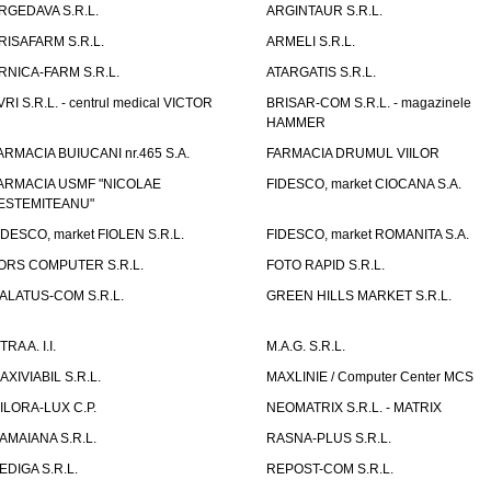
RGEDAVA S.R.L.
ARGINTAUR S.R.L.
RISAFARM S.R.L.
ARMELI S.R.L.
RNICA-FARM S.R.L.
ATARGATIS S.R.L.
VRI S.R.L. - centrul medical VICTOR
BRISAR-COM S.R.L. - magazinele
HAMMER
ARMACIA BUIUCANI nr.465 S.A.
FARMACIA DRUMUL VIILOR
ARMACIA USMF "NICOLAE
FIDESCO, market CIOCANA S.A.
ESTEMITEANU"
IDESCO, market FIOLEN S.R.L.
FIDESCO, market ROMANITA S.A.
ORS COMPUTER S.R.L.
FOTO RAPID S.R.L.
ALATUS-COM S.R.L.
GREEN HILLS MARKET S.R.L.
TRA A. I.I.
M.A.G. S.R.L.
AXIVIABIL S.R.L.
MAXLINIE / Computer Center MCS
ILORA-LUX C.P.
NEOMATRIX S.R.L. - MATRIX
AMAIANA S.R.L.
RASNA-PLUS S.R.L.
EDIGA S.R.L.
REPOST-COM S.R.L.