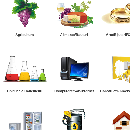
Agricultura
Alimente/Bauturi
Arta/Bijuterii/
Chimicale/Cauciucuri
Computere/Soft/Internet
Constructii/Amena