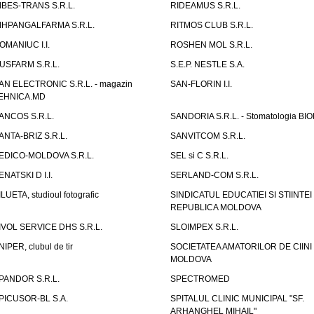
IBES-TRANS S.R.L.
RIDEAMUS S.R.L.
IHPANGALFARMA S.R.L.
RITMOS CLUB S.R.L.
OMANIUC I.I.
ROSHEN MOL S.R.L.
USFARM S.R.L.
S.E.P. NESTLE S.A.
AN ELECTRONIC S.R.L. - magazin
SAN-FLORIN I.I.
EHNICA.MD
ANCOS S.R.L.
SANDORIA S.R.L. - Stomatologia BI
ANTA-BRIZ S.R.L.
SANVITCOM S.R.L.
EDICO-MOLDOVA S.R.L.
SEL si C S.R.L.
ENATSKI D I.I.
SERLAND-COM S.R.L.
ILUETA, studioul fotografic
SINDICATUL EDUCATIEI SI STIINTEI
REPUBLICA MOLDOVA
IVOL SERVICE DHS S.R.L.
SLOIMPEX S.R.L.
NIPER, clubul de tir
SOCIETATEA AMATORILOR DE CIINI
MOLDOVA
PANDOR S.R.L.
SPECTROMED
PICUSOR-BL S.A.
SPITALUL CLINIC MUNICIPAL "SF.
ARHANGHEL MIHAIL"