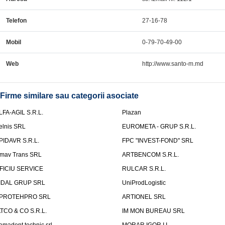
Telefon
27-16-78
Mobil
0-79-70-49-00
Web
http://www.santo-m.md
Firme similare sau categorii asociate
LFA-AGIL S.R.L.
Plazan
elnis SRL
EUROMETA - GRUP S.R.L.
PIDAVR S.R.L.
FPC "INVEST-FOND" SRL
mav Trans SRL
ARTBENCOM S.R.L.
FICIU SERVICE
RULCAR S.R.L.
IDAL GRUP SRL
UniProdLogistic
PROTEHPRO SRL
ARTIONEL SRL
ATCO & CO S.R.L.
IM MON BUREAU SRL