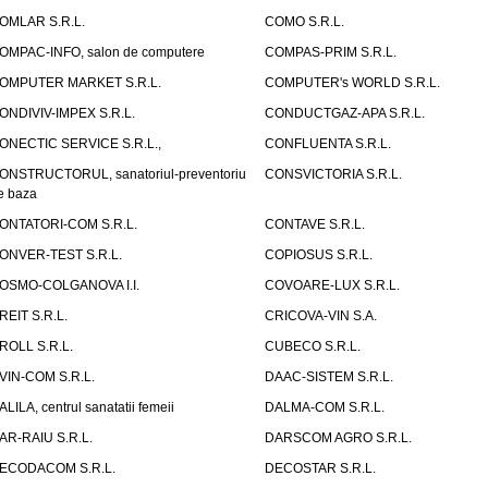
OMLAR S.R.L.
COMO S.R.L.
OMPAC-INFO, salon de computere
COMPAS-PRIM S.R.L.
OMPUTER MARKET S.R.L.
COMPUTER's WORLD S.R.L.
ONDIVIV-IMPEX S.R.L.
CONDUCTGAZ-APA S.R.L.
ONECTIC SERVICE S.R.L.,
CONFLUENTA S.R.L.
ONSTRUCTORUL, sanatoriul-preventoriu
CONSVICTORIA S.R.L.
e baza
ONTATORI-COM S.R.L.
CONTAVE S.R.L.
ONVER-TEST S.R.L.
COPIOSUS S.R.L.
OSMO-COLGANOVA I.I.
COVOARE-LUX S.R.L.
REIT S.R.L.
CRICOVA-VIN S.A.
ROLL S.R.L.
CUBECO S.R.L.
VIN-COM S.R.L.
DAAC-SISTEM S.R.L.
ALILA, centrul sanatatii femeii
DALMA-COM S.R.L.
AR-RAIU S.R.L.
DARSCOM AGRO S.R.L.
ECODACOM S.R.L.
DECOSTAR S.R.L.