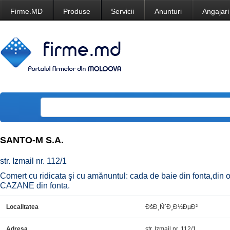
Firme.MD
Produse
Servicii
Anunturi
Angajari
SANTO-M S.A.
str. Izmail nr. 112/1
Comert cu ridicata şi cu amănuntul: cada de baie din fonta,din
CAZANE din fonta.
Localitatea
ÐšÐ¸ÑˆÐ¸Ð½ÐµÐ²
Adresa
str. Izmail nr. 112/1