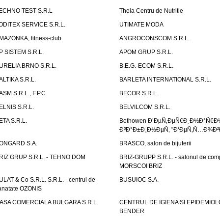
ECHNO TEST S.R.L
Theia Centru de Nutritie
ODITEX SERVICE S.R.L.
UTIMATE MODA
MAZONKA, fitness-club
ANGROCONSCOM S.R.L.
P SISTEM S.R.L.
APOM GRUP S.R.L.
URELIA BRNO S.R.L.
B.E.G.-ECOM S.R.L.
ALTIKA S.R.L.
BARLETA INTERNATIONAL S.R.L.
ASM S.R.L., F.P.C.
BECOR S.R.L.
ELNIS S.R.L.
BELVILCOM S.R.L.
ETA S.R.L.
Bethowen Ð’ÐµÑ‚ÐµÑ€Ð¸Ð½Ð°Ñ€Ð
ÐºÐ°Ð±Ð¸Ð½ÐµÑ‚ "Ð‘ÐµÑ‚Ñ…Ð¾Ð²
ONGARD S.A.
BRASCO, salon de bijuterii
RIZ GRUP S.R.L. - TEHNO DOM
BRIZ-GRUPP S.R.L. - salonul de com
MORSCOI BRIZ
ULAT & Co S.R.L. S.R.L. - centrul de
BUSUIOC S.A.
anatate OZONIS
ASA COMERCIALA BULGARA S.R.L.
CENTRUL DE IGIENA SI EPIDEMIOL
BENDER