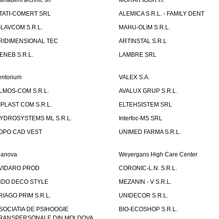
amadent technic srl
MORAR IGOR I.I.
TATI-COMERT SRL
ALEMICA S.R.L. - FAMILY DENT
SLAVCOM S.R.L.
MAHU-OLIM S.R.L.
RIDIMENSIONAL TEC
ARTINSTAL S.R.L
ENEB S.R.L.
LAMBRE SRL
entorium
VALEX S.A.
LMOS-COM S.R.L.
AVALUX GRUP S.R.L.
IPLAST COM S.R.L.
ELTEHSISTEM SRL
YDROSYSTEMS ML S.R.L.
Interfoc-MS SRL
OPO CAD VEST
UNIMED FARMA S.R.L.
ianova
Weyergans High Care Center
VIDARO PROD
CORONIC-L.N. S.R.L.
NDO DECO STYLE
MEZANIN - V S.R.L.
RIAGO PRIM S.R.L.
UNIDECOR S.R.L.
SOCIATIA DE PSIHOOGIE
BIO-ECOSHOP S.R.L.
RANSPERSONALE DIN MOLDOVA