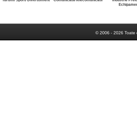
Turism/ Sport/ Divertisment
Comunicatii/Telecomunicatii
Industrie Prel
Echipame
© 2006 - 2026 Toate 