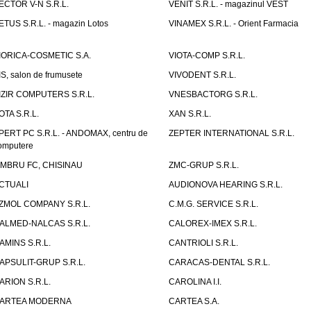
ECTOR V-N S.R.L.
VENIT S.R.L. - magazinul VEST
ETUS S.R.L. - magazin Lotos
VINAMEX S.R.L. - Orient Farmacia
IORICA-COSMETIC S.A.
VIOTA-COMP S.R.L.
IS, salon de frumusete
VIVODENT S.R.L.
IZIR COMPUTERS S.R.L.
VNESBACTORG S.R.L.
OTA S.R.L.
XAN S.R.L.
PERT PC S.R.L. - ANDOMAX, centru de
ZEPTER INTERNATIONAL S.R.L.
omputere
IMBRU FC, CHISINAU
ZMC-GRUP S.R.L.
CTUALI
AUDIONOVA HEARING S.R.L.
ZMOL COMPANY S.R.L.
C.M.G. SERVICE S.R.L.
ALMED-NALCAS S.R.L.
CALOREX-IMEX S.R.L.
AMINS S.R.L.
CANTRIOLI S.R.L.
APSULIT-GRUP S.R.L.
CARACAS-DENTAL S.R.L.
ARION S.R.L.
CAROLINA I.I.
ARTEA MODERNA
CARTEA S.A.