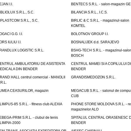
EJAN I.I.
BENTECS S.R.L. - salon-magazin G
IBLIOLUX S.R.L., S.C.
BILANCIA S.R.L., I.C.S.
IPLASTCOM S.R.L., S.C.
BIRLIC & C S.R.L. - magazinul-salon
KOMTEL
OGACI G.G. I.I.
BOLOTNOV GROUP I.I.
ORS IULIU I.I.
BOSNALIJEK d.d. SARAJEVO
RANDLUX LOGISTIC S.R.L.
BSHG-TECH S.R.L. - magazinul-salo
BOSCH
ENTRUL AMBULATORIU DE ASISTENTA
CENTRUL MAMEI SI A COPILULUI D
EDICALA DIN BENDER
BENDER
RAND HALL centrul comercial - MANOLII
GRANDISMEDOZON S.R.L.
.R.L.
UMEA CEASURILOR, magazin
MEGACUB S.R.L. - salonul de compu
CUB
LIMPUS-85 S.R.L. - fitness club ALEXIA
PHONE STORE MOLDOVA S.R.L. - re
magazinelor ALO
EBEGA-PRIM S.R.L. - clubul de tenis
SPITALUL CENTRAL ORASENESC D
LIMPIA-2000
BENDER