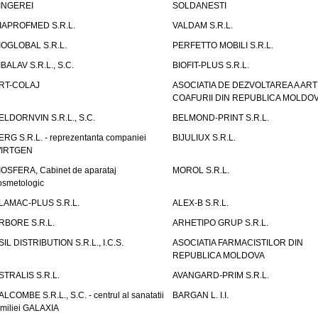
INGEREI
SOLDANESTI
IAPROFMED S.R.L.
VALDAM S.R.L.
IOGLOBAL S.R.L.
PERFETTO MOBILI S.R.L.
IBALAV S.R.L., S.C.
BIOFIT-PLUS S.R.L.
RT-COLAJ
ASOCIATIA DE DEZVOLTAREA A ART
COAFURII DIN REPUBLICA MOLDO
ELDORNVIN S.R.L., S.C.
BELMOND-PRINT S.R.L.
ERG S.R.L. - reprezentanta companiei
BIJULIUX S.R.L.
IRTGEN
IOSFERA, Cabinet de aparataj
MOROL S.R.L.
osmetologic
LAMAC-PLUS S.R.L.
ALEX-B S.R.L.
RBORE S.R.L.
ARHETIPO GRUP S.R.L.
SIL DISTRIBUTION S.R.L., I.C.S.
ASOCIATIA FARMACISTILOR DIN
REPUBLICA MOLDOVA
STRALIS S.R.L.
AVANGARD-PRIM S.R.L.
ALCOMBE S.R.L., S.C. - centrul al sanatatii
BARGAN L. I.I.
amiliei GALAXIA