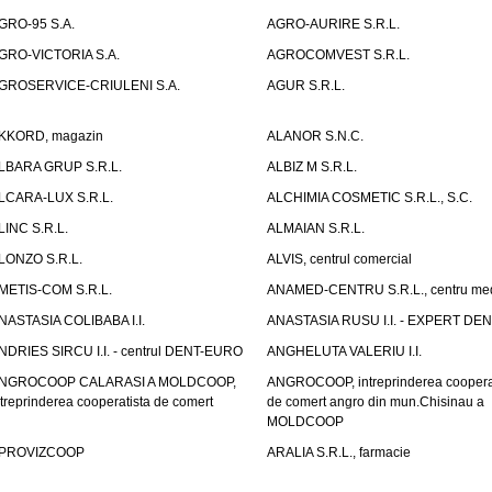
GRO-95 S.A.
AGRO-AURIRE S.R.L.
GRO-VICTORIA S.A.
AGROCOMVEST S.R.L.
GROSERVICE-CRIULENI S.A.
AGUR S.R.L.
KKORD, magazin
ALANOR S.N.C.
LBARA GRUP S.R.L.
ALBIZ M S.R.L.
LCARA-LUX S.R.L.
ALCHIMIA COSMETIC S.R.L., S.C.
LINC S.R.L.
ALMAIAN S.R.L.
LONZO S.R.L.
ALVIS, centrul comercial
METIS-COM S.R.L.
ANAMED-CENTRU S.R.L., centru med
NASTASIA COLIBABA I.I.
ANASTASIA RUSU I.I. - EXPERT DE
NDRIES SIRCU I.I. - centrul DENT-EURO
ANGHELUTA VALERIU I.I.
NGROCOOP CALARASI A MOLDCOOP,
ANGROCOOP, intreprinderea coopera
ntreprinderea cooperatista de comert
de comert angro din mun.Chisinau a
MOLDCOOP
PROVIZCOOP
ARALIA S.R.L., farmacie