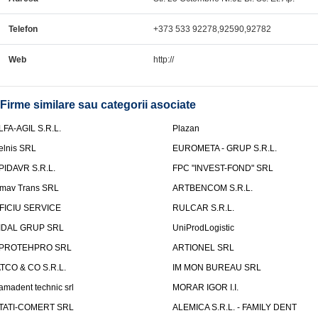
Telefon
+373 533 92278,92590,92782
Web
http://
Firme similare sau categorii asociate
LFA-AGIL S.R.L.
Plazan
elnis SRL
EUROMETA - GRUP S.R.L.
PIDAVR S.R.L.
FPC "INVEST-FOND" SRL
mav Trans SRL
ARTBENCOM S.R.L.
FICIU SERVICE
RULCAR S.R.L.
IDAL GRUP SRL
UniProdLogistic
PROTEHPRO SRL
ARTIONEL SRL
ATCO & CO S.R.L.
IM MON BUREAU SRL
amadent technic srl
MORAR IGOR I.I.
TATI-COMERT SRL
ALEMICA S.R.L. - FAMILY DENT