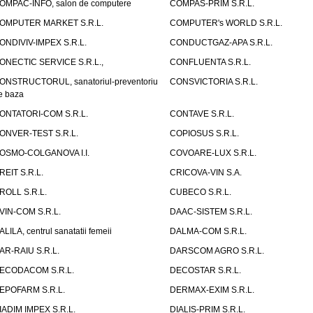
OMPAC-INFO, salon de computere
COMPAS-PRIM S.R.L.
OMPUTER MARKET S.R.L.
COMPUTER's WORLD S.R.L.
ONDIVIV-IMPEX S.R.L.
CONDUCTGAZ-APA S.R.L.
ONECTIC SERVICE S.R.L.,
CONFLUENTA S.R.L.
ONSTRUCTORUL, sanatoriul-preventoriu
CONSVICTORIA S.R.L.
e baza
ONTATORI-COM S.R.L.
CONTAVE S.R.L.
ONVER-TEST S.R.L.
COPIOSUS S.R.L.
OSMO-COLGANOVA I.I.
COVOARE-LUX S.R.L.
REIT S.R.L.
CRICOVA-VIN S.A.
ROLL S.R.L.
CUBECO S.R.L.
VIN-COM S.R.L.
DAAC-SISTEM S.R.L.
ALILA, centrul sanatatii femeii
DALMA-COM S.R.L.
AR-RAIU S.R.L.
DARSCOM AGRO S.R.L.
ECODACOM S.R.L.
DECOSTAR S.R.L.
EPOFARM S.R.L.
DERMAX-EXIM S.R.L.
IADIM IMPEX S.R.L.
DIALIS-PRIM S.R.L.