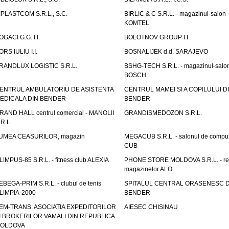
IPLASTCOM S.R.L., S.C.
BIRLIC & C S.R.L. - magazinul-salon
KOMTEL
OGACI G.G. I.I.
BOLOTNOV GROUP I.I.
ORS IULIU I.I.
BOSNALIJEK d.d. SARAJEVO
RANDLUX LOGISTIC S.R.L.
BSHG-TECH S.R.L. - magazinul-salo
BOSCH
ENTRUL AMBULATORIU DE ASISTENTA
CENTRUL MAMEI SI A COPILULUI D
EDICALA DIN BENDER
BENDER
RAND HALL centrul comercial - MANOLII
GRANDISMEDOZON S.R.L.
.R.L.
UMEA CEASURILOR, magazin
MEGACUB S.R.L. - salonul de compu
CUB
LIMPUS-85 S.R.L. - fitness club ALEXIA
PHONE STORE MOLDOVA S.R.L. - re
magazinelor ALO
EBEGA-PRIM S.R.L. - clubul de tenis
SPITALUL CENTRAL ORASENESC D
LIMPIA-2000
BENDER
EM-TRANS. ASOCIATIA EXPEDITORILOR
AIESEC CHISINAU
I BROKERILOR VAMALI DIN REPUBLICA
OLDOVA