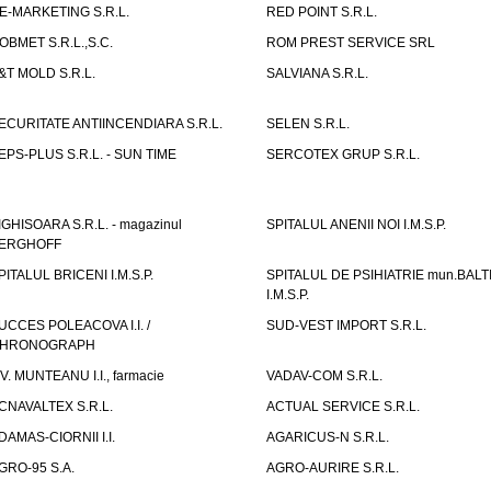
E-MARKETING S.R.L.
RED POINT S.R.L.
OBMET S.R.L.,S.C.
ROM PREST SERVICE SRL
&T MOLD S.R.L.
SALVIANA S.R.L.
ECURITATE ANTIINCENDIARA S.R.L.
SELEN S.R.L.
EPS-PLUS S.R.L. - SUN TIME
SERCOTEX GRUP S.R.L.
IGHISOARA S.R.L. - magazinul
SPITALUL ANENII NOI I.M.S.P.
ERGHOFF
PITALUL BRICENI I.M.S.P.
SPITALUL DE PSIHIATRIE mun.BALT
I.M.S.P.
UCCES POLEACOVA I.I. /
SUD-VEST IMPORT S.R.L.
HRONOGRAPH
.V. MUNTEANU I.I., farmacie
VADAV-COM S.R.L.
CNAVALTEX S.R.L.
ACTUAL SERVICE S.R.L.
DAMAS-CIORNII I.I.
AGARICUS-N S.R.L.
GRO-95 S.A.
AGRO-AURIRE S.R.L.