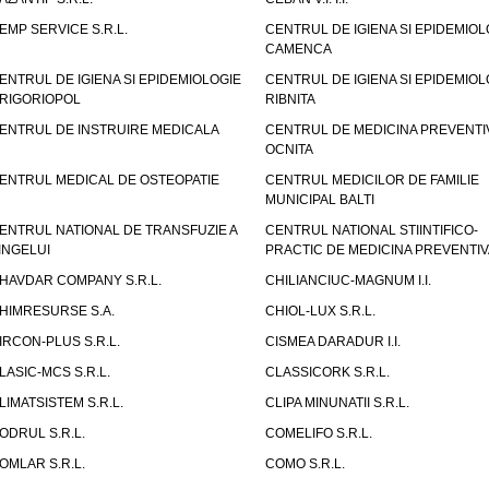
EMP SERVICE S.R.L.
CENTRUL DE IGIENA SI EPIDEMIOL
CAMENCA
ENTRUL DE IGIENA SI EPIDEMIOLOGIE
CENTRUL DE IGIENA SI EPIDEMIOL
RIGORIOPOL
RIBNITA
ENTRUL DE INSTRUIRE MEDICALA
CENTRUL DE MEDICINA PREVENTI
OCNITA
ENTRUL MEDICAL DE OSTEOPATIE
CENTRUL MEDICILOR DE FAMILIE
MUNICIPAL BALTI
ENTRUL NATIONAL DE TRANSFUZIE A
CENTRUL NATIONAL STIINTIFICO-
INGELUI
PRACTIC DE MEDICINA PREVENTIV
HAVDAR COMPANY S.R.L.
CHILIANCIUC-MAGNUM I.I.
HIMRESURSE S.A.
CHIOL-LUX S.R.L.
IRCON-PLUS S.R.L.
CISMEA DARADUR I.I.
LASIC-MCS S.R.L.
CLASSICORK S.R.L.
LIMATSISTEM S.R.L.
CLIPA MINUNATII S.R.L.
ODRUL S.R.L.
COMELIFO S.R.L.
OMLAR S.R.L.
COMO S.R.L.