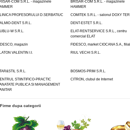
RISAR-COM S.R.L. - magazinele
BRISAR-COM S.R.L. - magazinele
AMMER
HAMMER
LINICA PROFESORULUI D.SERBATIUC
COMITEK S.R.L. - salonul DOXY TE
ALMIO-DENT S.R.L.
DENT-ESTET S.R.L.
UBLU-W S.R.L.
ELAT-RENTSERVICE S.R.L., centru
comercial ELAT
IDESCO, magazin
FIDESCO, market CIOCANA S.A., filia
LATON VALENTIN I.I.
RIUL VECHI S.R.L.
TAR&STIL S.R.L.
BOSMOS-PRIM S.R.L.
ENTRUL STIINTIFICO-PRACTIC
CITRON, clubul de Internet
ANATATE PUBLICA SI MANAGEMENT
ANITAR
Firme dupa categorii