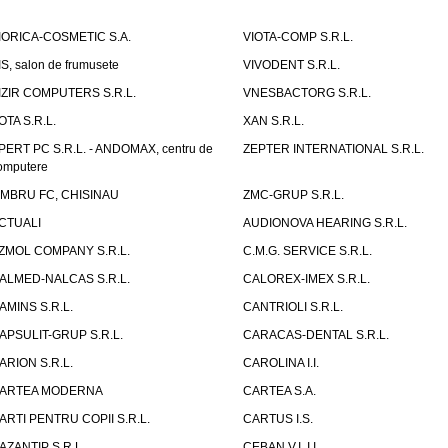
IORICA-COSMETIC S.A.
VIOTA-COMP S.R.L.
IS, salon de frumusete
VIVODENT S.R.L.
IZIR COMPUTERS S.R.L.
VNESBACTORG S.R.L.
OTA S.R.L.
XAN S.R.L.
PERT PC S.R.L. - ANDOMAX, centru de
ZEPTER INTERNATIONAL S.R.L.
omputere
IMBRU FC, CHISINAU
ZMC-GRUP S.R.L.
CTUALI
AUDIONOVA HEARING S.R.L.
ZMOL COMPANY S.R.L.
C.M.G. SERVICE S.R.L.
ALMED-NALCAS S.R.L.
CALOREX-IMEX S.R.L.
AMINS S.R.L.
CANTRIOLI S.R.L.
APSULIT-GRUP S.R.L.
CARACAS-DENTAL S.R.L.
ARION S.R.L.
CAROLINA I.I.
ARTEA MODERNA
CARTEA S.A.
ARTI PENTRU COPII S.R.L.
CARTUS I.S.
AZANTIP S.R.L.
CEBAN V.I. I.I.