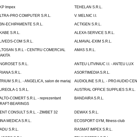
KP Impex
TEHELAN S.R.L.
LTRA-PRO COMPUTER S.R.L.
V. MELNIC I.I.
BN-ECHIPAMENTE S.R.L.
ACTIGEN S.R.L.
KABE S.R.L.
ALEXA-SERVICE S.R.L.
LIVEDS-COM S.R.L.
ALMAVAL-EXIM S.R.L.
LTOSAN S.R.L - CENTRU COMERCIAL
AMAS S.R.L.
AKITA
NGROSET S.R.L.
ANTEU LITVINIUC I.I. - ANTEU LUX
RIANA S.R.L.
ASORTIMEDIA S.R.L.
TRIUM S.R.L. - ANGELICA, salon de mariaj
AUDIOLINE S.R.L. - PRO AUDIO CE
UREOLA-1 S.R.L.
AUSTRAL OFFICE SUPPLIES S.R.L.
ALTO-COMERT S.R.L. - reprezentant
BANDAIRA S.R.L.
RAFT-BEARINGS
ENT CONSULT S.R.L. - ZIMBET 32
DEWAX S.R.L.
INA MEDICA S.R.L.
ECOSPORT GYM, fitness-club
ADU S.R.L.
RASMAT IMPEX S.R.L.