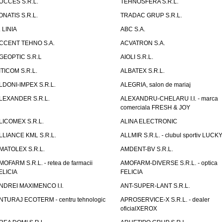
UCCES S.R.L.
TEHNOSFERA S.R.L.
ONATIS S.R.L.
TRADAC GRUP S.R.L.
. LINIA
ABC S.A.
CCENT TEHNO S.A.
ACVATRON S.A.
GEOPTIC S.R.L
AIOLI S.R.L.
ITICOM S.R.L.
ALBATEX S.R.L.
LDONI-IMPEX S.R.L.
ALEGRIA, salon de mariaj
LEXANDER S.R.L.
ALEXANDRU-CHELARU I.I. - marca
comerciala FRESH & JOY
LICOMEX S.R.L.
ALINA ELECTRONIC
LLIANCE KML S.R.L.
ALLMIR S.R.L. - clubul sportiv LUCKY
MATOLEX S.R.L.
AMDENT-BV S.R.L.
MOFARM S.R.L. - retea de farmacii
AMOFARM-DIVERSE S.R.L. - optica
ELICIA
FELICIA
NDREI MAXIMENCO I.I.
ANT-SUPER-LANT S.R.L.
NTURAJ ECOTERM - centru tehnologic
APROSERVICE-X S.R.L. - dealer
oficialXEROX