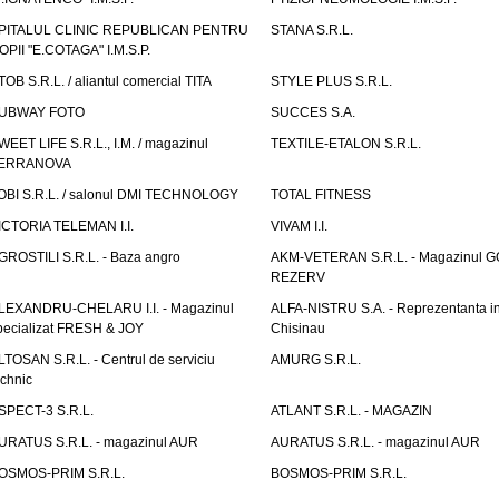
PITALUL CLINIC REPUBLICAN PENTRU
STANA S.R.L.
OPII "E.COTAGA" I.M.S.P.
TOB S.R.L. / aliantul comercial TITA
STYLE PLUS S.R.L.
UBWAY FOTO
SUCCES S.A.
WEET LIFE S.R.L., I.M. / magazinul
TEXTILE-ETALON S.R.L.
ERRANOVA
OBI S.R.L. / salonul DMI TECHNOLOGY
TOTAL FITNESS
ICTORIA TELEMAN I.I.
VIVAM I.I.
GROSTILI S.R.L. - Baza angro
AKM-VETERAN S.R.L. - Magazinul 
REZERV
LEXANDRU-CHELARU I.I. - Magazinul
ALFA-NISTRU S.A. - Reprezentanta i
pecializat FRESH & JOY
Chisinau
LTOSAN S.R.L. - Centrul de serviciu
AMURG S.R.L.
echnic
SPECT-3 S.R.L.
ATLANT S.R.L. - MAGAZIN
URATUS S.R.L. - magazinul AUR
AURATUS S.R.L. - magazinul AUR
OSMOS-PRIM S.R.L.
BOSMOS-PRIM S.R.L.