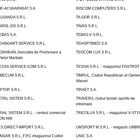
IF-ACVAAPARAT S.A.
RISCOM COMPUTERS S.R.L.
USANDA S.R.L.
TA-GOR S.R.L.
AROL-DD S.R.L.
TAVAS S.R.L.
EBAS S.A.
TEBAS-V S.R.L.
EHNOART-SERVICE S.R.L.
TEHOPTIMED S.A.
ENHIKAN, Asociatia de Promovare a
TEOCOM LUX S.R.L.
rtelor Martiale
ESSA SERVICE-COM S.R.L.
TESSIA S.R.L. - magazinul FOXTROT
IBECUM S.R.L.
TIMPUL, Clubul Republican al Oamen
Afaceri
IPTOP S.R.L.
TIRAET S.A.
OTAL SISTEM S.R.L.
TRAVERS, clubul turistic sportiv de
intremare
RIAL SISTEM S.R.L. - centrul comercial
TRICOLUX S.R.L. - magazinul X-STY
ON AMI
.S.DIRECT-IMPORT S.R.L.
UMSPORT M S.R.L. - magazin UMB
NGAR S.R.L.,F.P.C./magazinul Colibri
UNIC S.A.