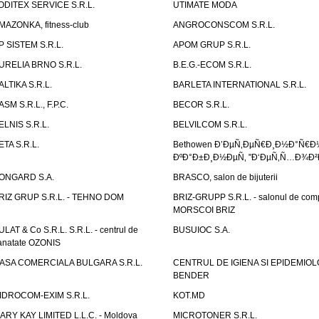
ODITEX SERVICE S.R.L.
UTIMATE MODA
MAZONKA, fitness-club
ANGROCONSCOM S.R.L.
P SISTEM S.R.L.
APOM GRUP S.R.L.
URELIA BRNO S.R.L.
B.E.G.-ECOM S.R.L.
ALTIKA S.R.L.
BARLETA INTERNATIONAL S.R.L.
ASM S.R.L., F.P.C.
BECOR S.R.L.
ELNIS S.R.L.
BELVILCOM S.R.L.
ETA S.R.L.
Bethowen Ð’ÐµÑ‚ÐµÑ€Ð¸Ð½Ð°Ñ€Ð
ÐºÐ°Ð±Ð¸Ð½ÐµÑ‚ "Ð‘ÐµÑ‚Ñ…Ð¾Ð²
ONGARD S.A.
BRASCO, salon de bijuterii
RIZ GRUP S.R.L. - TEHNO DOM
BRIZ-GRUPP S.R.L. - salonul de com
MORSCOI BRIZ
ULAT & Co S.R.L. S.R.L. - centrul de
BUSUIOC S.A.
anatate OZONIS
ASA COMERCIALA BULGARA S.R.L.
CENTRUL DE IGIENA SI EPIDEMIOL
BENDER
IDROCOM-EXIM S.R.L.
KOT.MD
ARY KAY LIMITED L.L.C. - Moldova
MICROTONER S.R.L.