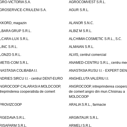
GRO-VICTORIA S.A.
AGROCOMVEST S.R.L.
GROSERVICE-CRIULENI S.A.
AGUR S.R.L.
KKORD, magazin
ALANOR S.N.C.
LBARA GRUP S.R.L.
ALBIZ M S.R.L.
LCARA-LUX S.R.L.
ALCHIMIA COSMETIC S.R.L., S.C.
LINC S.R.L.
ALMAIAN S.R.L.
LONZO S.R.L.
ALVIS, centrul comercial
METIS-COM S.R.L.
ANAMED-CENTRU S.R.L., centru med
NASTASIA COLIBABA I.I.
ANASTASIA RUSU I.I. - EXPERT DE
NDRIES SIRCU I.I. - centrul DENT-EURO
ANGHELUTA VALERIU I.I.
NGROCOOP CALARASI A MOLDCOOP,
ANGROCOOP, intreprinderea coopera
ntreprinderea cooperatista de comert
de comert angro din mun.Chisinau a
MOLDCOOP
PROVIZCOOP
ARALIA S.R.L., farmacie
RGEDAVA S.R.L.
ARGINTAUR S.R.L.
RISAFARM S.R.L.
ARMELI S.R.L.