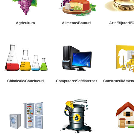
Agricultura
Alimente/Bauturi
Arta/Bijuterii/
Chimicale/Cauciucuri
Computere/Soft/Internet
Constructii/Amena