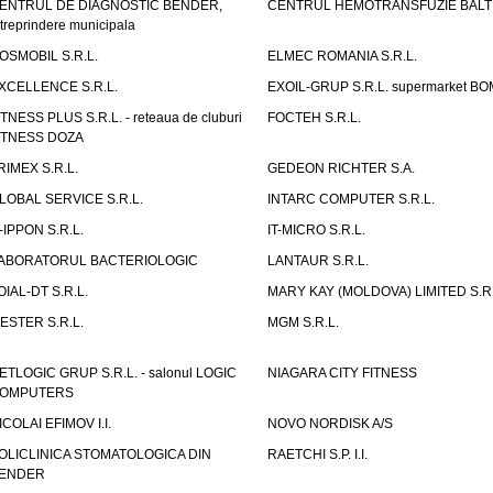
ENTRUL DE DIAGNOSTIC BENDER,
CENTRUL HEMOTRANSFUZIE BALT
ntreprindere municipala
OSMOBIL S.R.L.
ELMEC ROMANIA S.R.L.
XCELLENCE S.R.L.
EXOIL-GRUP S.R.L. supermarket B
ITNESS PLUS S.R.L. - reteaua de cluburi
FOCTEH S.R.L.
ITNESS DOZA
RIMEX S.R.L.
GEDEON RICHTER S.A.
LOBAL SERVICE S.R.L.
INTARC COMPUTER S.R.L.
T-IPPON S.R.L.
IT-MICRO S.R.L.
ABORATORUL BACTERIOLOGIC
LANTAUR S.R.L.
OIAL-DT S.R.L.
MARY KAY (MOLDOVA) LIMITED S.R.
ESTER S.R.L.
MGM S.R.L.
ETLOGIC GRUP S.R.L. - salonul LOGIC
NIAGARA CITY FITNESS
OMPUTERS
ICOLAI EFIMOV I.I.
NOVO NORDISK A/S
OLICLINICA STOMATOLOGICA DIN
RAETCHI S.P. I.I.
ENDER