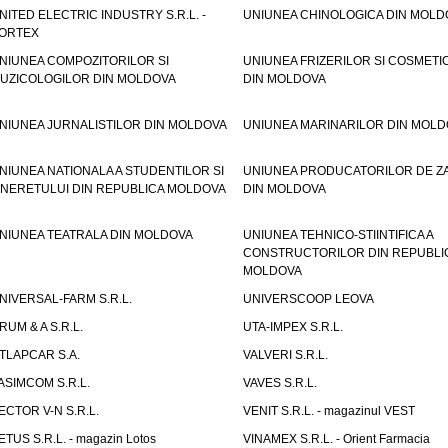
NITED ELECTRIC INDUSTRY S.R.L. -
UNIUNEA CHINOLOGICA DIN MOLD
ORTEX
NIUNEA COMPOZITORILOR SI
UNIUNEA FRIZERILOR SI COSMETI
UZICOLOGILOR DIN MOLDOVA
DIN MOLDOVA
NIUNEA JURNALISTILOR DIN MOLDOVA
UNIUNEA MARINARILOR DIN MOLD
NIUNEA NATIONALA A STUDENTILOR SI
UNIUNEA PRODUCATORILOR DE Z
INERETULUI DIN REPUBLICA MOLDOVA
DIN MOLDOVA
NIUNEA TEATRALA DIN MOLDOVA
UNIUNEA TEHNICO-STIINTIFICA A
CONSTRUCTORILOR DIN REPUBLI
MOLDOVA
NIVERSAL-FARM S.R.L.
UNIVERSCOOP LEOVA
RUM & A S.R.L.
UTA-IMPEX S.R.L.
TLAPCAR S.A.
VALVERI S.R.L.
ASIMCOM S.R.L.
VAVES S.R.L.
ECTOR V-N S.R.L.
VENIT S.R.L. - magazinul VEST
ETUS S.R.L. - magazin Lotos
VINAMEX S.R.L. - Orient Farmacia