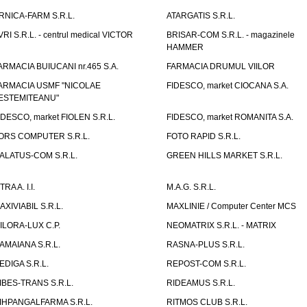
RNICA-FARM S.R.L.
ATARGATIS S.R.L.
VRI S.R.L. - centrul medical VICTOR
BRISAR-COM S.R.L. - magazinele
HAMMER
ARMACIA BUIUCANI nr.465 S.A.
FARMACIA DRUMUL VIILOR
ARMACIA USMF "NICOLAE
FIDESCO, market CIOCANA S.A.
ESTEMITEANU"
IDESCO, market FIOLEN S.R.L.
FIDESCO, market ROMANITA S.A.
ORS COMPUTER S.R.L.
FOTO RAPID S.R.L.
ALATUS-COM S.R.L.
GREEN HILLS MARKET S.R.L.
TRA A. I.I.
M.A.G. S.R.L.
AXIVIABIL S.R.L.
MAXLINIE / Computer Center MCS
ILORA-LUX C.P.
NEOMATRIX S.R.L. - MATRIX
AMAIANA S.R.L.
RASNA-PLUS S.R.L.
EDIGA S.R.L.
REPOST-COM S.R.L.
IBES-TRANS S.R.L.
RIDEAMUS S.R.L.
IHPANGALFARMA S.R.L.
RITMOS CLUB S.R.L.