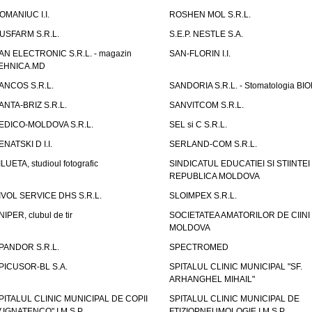
OMANIUC I.I.
ROSHEN MOL S.R.L.
USFARM S.R.L.
S.E.P. NESTLE S.A.
AN ELECTRONIC S.R.L. - magazin
SAN-FLORIN I.I.
EHNICA.MD
ANCOS S.R.L.
SANDORIA S.R.L. - Stomatologia BI
ANTA-BRIZ S.R.L.
SANVITCOM S.R.L.
EDICO-MOLDOVA S.R.L.
SEL si C S.R.L.
ENATSKI D I.I.
SERLAND-COM S.R.L.
ILUETA, studioul fotografic
SINDICATUL EDUCATIEI SI STIINTEI
REPUBLICA MOLDOVA
IVOL SERVICE DHS S.R.L.
SLOIMPEX S.R.L.
NIPER, clubul de tir
SOCIETATEA AMATORILOR DE CIINI
MOLDOVA
PANDOR S.R.L.
SPECTROMED
PICUSOR-BL S.A.
SPITALUL CLINIC MUNICIPAL "SF.
ARHANGHEL MIHAIL"
PITALUL CLINIC MUNICIPAL DE COPII
SPITALUL CLINIC MUNICIPAL DE
V.IGNATENCO" I.M.S.P.
FTIZIOPNEUMOLOGIE I.M.S.P.