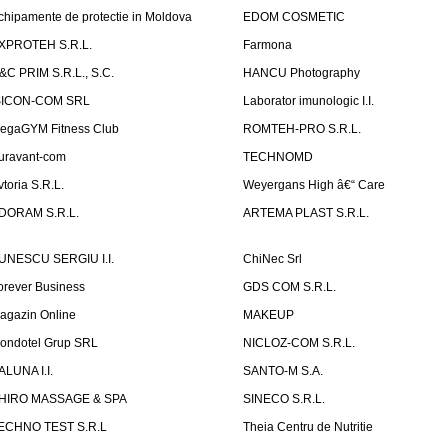
chipamente de protectie in Moldova
EDOM COSMETIC
XPROTEH S.R.L.
Farmona
&C PRIM S.R.L., S.C.
HANCU Photography
SICON-COM SRL
Laborator imunologic I.I.
egaGYM Fitness Club
ROMTEH-PRO S.R.L.
uravant-com
TECHNOMD
vtoria S.R.L.
Weyergans High â€“ Care
DORAM S.R.L.
ARTEMA PLAST S.R.L.
UNESCU SERGIU I.I.
ChiNec Srl
orever Business
GDS COM S.R.L.
agazin Online
MAKEUP
ondotel Grup SRL
NICLOZ-COM S.R.L.
ALUNA I.I.
SANTO-M S.A.
HIRO MASSAGE & SPA
SINECO S.R.L.
ECHNO TEST S.R.L
Theia Centru de Nutritie