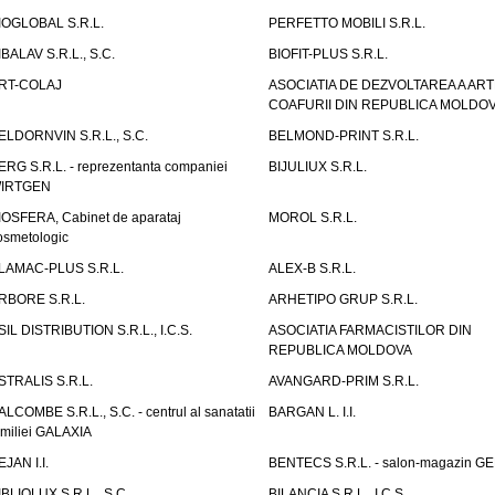
IOGLOBAL S.R.L.
PERFETTO MOBILI S.R.L.
IBALAV S.R.L., S.C.
BIOFIT-PLUS S.R.L.
RT-COLAJ
ASOCIATIA DE DEZVOLTAREA A ART
COAFURII DIN REPUBLICA MOLDO
ELDORNVIN S.R.L., S.C.
BELMOND-PRINT S.R.L.
ERG S.R.L. - reprezentanta companiei
BIJULIUX S.R.L.
IRTGEN
IOSFERA, Cabinet de aparataj
MOROL S.R.L.
osmetologic
LAMAC-PLUS S.R.L.
ALEX-B S.R.L.
RBORE S.R.L.
ARHETIPO GRUP S.R.L.
SIL DISTRIBUTION S.R.L., I.C.S.
ASOCIATIA FARMACISTILOR DIN
REPUBLICA MOLDOVA
STRALIS S.R.L.
AVANGARD-PRIM S.R.L.
ALCOMBE S.R.L., S.C. - centrul al sanatatii
BARGAN L. I.I.
amiliei GALAXIA
EJAN I.I.
BENTECS S.R.L. - salon-magazin G
IBLIOLUX S.R.L., S.C.
BILANCIA S.R.L., I.C.S.