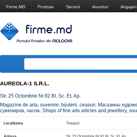
Firme.MD
Produse
Servicii
Anunturi
Angajari
AUREOLA-1 S.R.L.
Str. 25 Octombrie Nr.92 Bl. Sc. Et. Ap.
Magazine de arta, suvenire, bijuterii, ceasuri. Магазины ху
сувениров, часов. Shops of fine arts articles and jewellery, so
Localitatea
Tiraspol
Adresa
Str. 25 Octombrie Nr.92 Bl. Sc. Et. Ap.