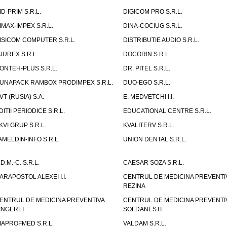
ID-PRIM S.R.L.
DIGICOM PRO S.R.L.
IMAX-IMPEX S.R.L.
DINA-COCIUG S.R.L.
ISICOM COMPUTER S.R.L.
DISTRIBUTIE AUDIO S.R.L.
JUREX S.R.L.
DOCORIN S.R.L.
ONTEH-PLUS S.R.L.
DR. PITEL S.R.L.
UNAPACK RAMBOX PRODIMPEX S.R.L.
DUO-EGO S.R.L.
VT (RUSIA) S.A.
E. MEDVETCHI I.I.
DITII PERIODICE S.R.L.
EDUCATIONAL CENTRE S.R.L.
KVI GRUP S.R.L.
KVALITERV S.R.L.
AMELDIN-INFO S.R.L.
UNION DENTAL S.R.L.
.D.M.-C. S.R.L.
CAESAR SOZA S.R.L.
ARAPOSTOL ALEXEI I.I.
CENTRUL DE MEDICINA PREVENTI
REZINA
ENTRUL DE MEDICINA PREVENTIVA
CENTRUL DE MEDICINA PREVENTI
INGEREI
SOLDANESTI
IAPROFMED S.R.L.
VALDAM S.R.L.