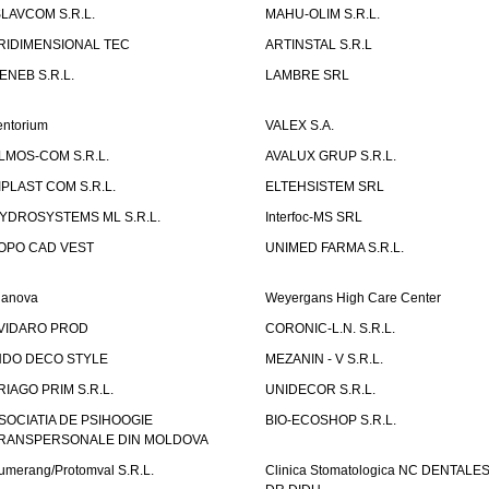
SLAVCOM S.R.L.
MAHU-OLIM S.R.L.
RIDIMENSIONAL TEC
ARTINSTAL S.R.L
ENEB S.R.L.
LAMBRE SRL
entorium
VALEX S.A.
LMOS-COM S.R.L.
AVALUX GRUP S.R.L.
IPLAST COM S.R.L.
ELTEHSISTEM SRL
YDROSYSTEMS ML S.R.L.
Interfoc-MS SRL
OPO CAD VEST
UNIMED FARMA S.R.L.
ianova
Weyergans High Care Center
VIDARO PROD
CORONIC-L.N. S.R.L.
NDO DECO STYLE
MEZANIN - V S.R.L.
RIAGO PRIM S.R.L.
UNIDECOR S.R.L.
SOCIATIA DE PSIHOOGIE
BIO-ECOSHOP S.R.L.
RANSPERSONALE DIN MOLDOVA
umerang/Protomval S.R.L.
Clinica Stomatologica NC DENTALE