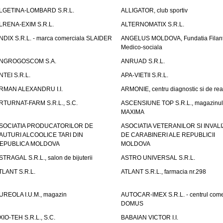
LGETINA-LOMBARD S.R.L.
ALLIGATOR, club sportiv
LRENA-EXIM S.R.L.
ALTERNOMATIX S.R.L.
NDIX S.R.L. - marca comerciala SLAIDER
ANGELUS MOLDOVA, Fundatia Filant
Medico-sociala
NGROGOSCOM S.A.
ANRUAD S.R.L.
NTEI S.R.L.
APA-VIETII S.R.L.
RMAN ALEXANDRU I.I.
ARMONIE, centru diagnostic si de reab
RTURNAT-FARM S.R.L., S.C.
ASCENSIUNE TOP S.R.L., magazinul
MAXIMA
SOCIATIA PRODUCATORILOR DE
ASOCIATIA VETERANILOR SI INVALI
AUTURI ALCOOLICE TARI DIN
DE CARABINERI ALE REPUBLICII
EPUBLICA MOLDOVA
MOLDOVA
STRAGAL S.R.L., salon de bijuterii
ASTRO UNIVERSAL S.R.L.
TLANT S.R.L.
ATLANT S.R.L., farmacia nr.298
UREOLA I.U.M., magazin
AUTOCAR-IMEX S.R.L. - centrul come
DOMUS
XIO-TEH S.R.L., S.C.
BABAIAN VICTOR I.I.