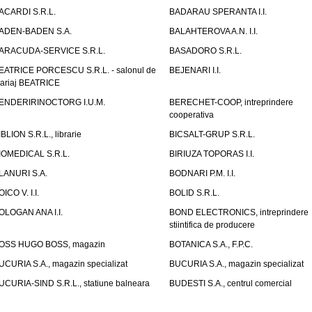
ACARDI S.R.L.
BADARAU SPERANTA I.I.
ADEN-BADEN S.A.
BALAHTEROVA A.N. I.I.
ARACUDA-SERVICE S.R.L.
BASADORO S.R.L.
EATRICE PORCESCU S.R.L. - salonul de
BEJENARI I.I.
ariaj BEATRICE
ENDERIRINOCTORG I.U.M.
BERECHET-COOP, intreprindere
cooperativa
IBLION S.R.L., librarie
BICSALT-GRUP S.R.L.
IOMEDICAL S.R.L.
BIRIUZA TOPORAS I.I.
LANURI S.A.
BODNARI P.M. I.I.
OICO V. I.I.
BOLID S.R.L.
OLOGAN ANA I.I.
BOND ELECTRONICS, intreprindere
stiintifica de producere
OSS HUGO BOSS, magazin
BOTANICA S.A., F.P.C.
UCURIA S.A., magazin specializat
BUCURIA S.A., magazin specializat
UCURIA-SIND S.R.L., statiune balneara
BUDESTI S.A., centrul comercial