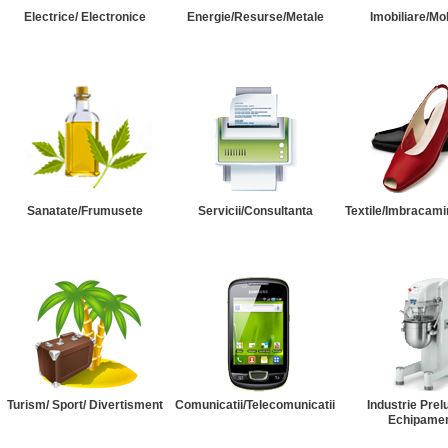
Electrice/ Electronice
Energie/Resurse/Metale
Imobiliare/Mob
Sanatate/Frumusete
Servicii/Consultanta
Textile/Imbracami
Turism/ Sport/ Divertisment
Comunicatii/Telecomunicatii
Industrie Prel
Echipame