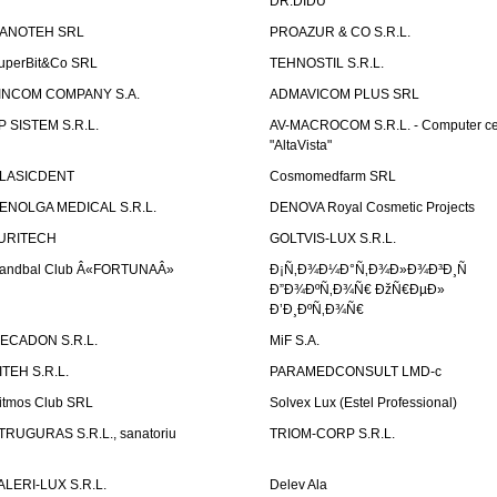
DR.DIDU
ANOTEH SRL
PROAZUR & CO S.R.L.
uperBit&Co SRL
TEHNOSTIL S.R.L.
INCOM COMPANY S.A.
ADMAVICOM PLUS SRL
P SISTEM S.R.L.
AV-MACROCOM S.R.L. - Computer ce
"AltaVista"
LASICDENT
Cosmomedfarm SRL
ENOLGA MEDICAL S.R.L.
DENOVA Royal Cosmetic Projects
URITECH
GOLTVIS-LUX S.R.L.
andbal Club Â«FORTUNAÂ»
Ð¡Ñ‚Ð¾Ð¼Ð°Ñ‚Ð¾Ð»Ð¾Ð³Ð¸Ñ
Ð”Ð¾ÐºÑ‚Ð¾Ñ€ ÐžÑ€ÐµÐ»
Ð’Ð¸ÐºÑ‚Ð¾Ñ€
ECADON S.R.L.
MiF S.A.
ITEH S.R.L.
PARAMEDCONSULT LMD-c
itmos Club SRL
Solvex Lux (Estel Professional)
TRUGURAS S.R.L., sanatoriu
TRIOM-CORP S.R.L.
ALERI-LUX S.R.L.
Delev Ala