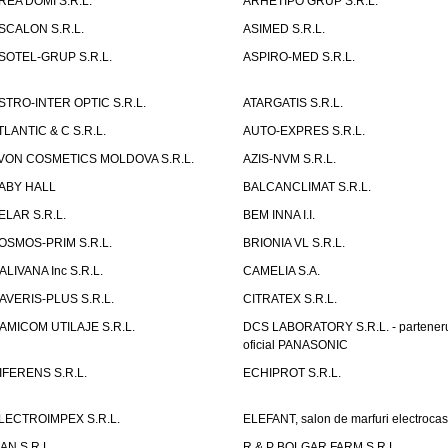
REA DOMI S.R.L.
ARHETIPO GRUP S.R.L.
SCALON S.R.L.
ASIMED S.R.L.
SOTEL-GRUP S.R.L.
ASPIRO-MED S.R.L.
STRO-INTER OPTIC S.R.L.
ATARGATIS S.R.L.
TLANTIC & C S.R.L.
AUTO-EXPRES S.R.L.
VON COSMETICS MOLDOVA S.R.L.
AZIS-NVM S.R.L.
ABY HALL
BALCANCLIMAT S.R.L.
ELAR S.R.L.
BEM INNA I.I.
OSMOS-PRIM S.R.L.
BRIONIA VL S.R.L.
ALIVANA Inc S.R.L.
CAMELIA S.A.
AVERIS-PLUS S.R.L.
CITRATEX S.R.L.
AMICOM UTILAJE S.R.L.
DCS LABORATORY S.R.L. - partener
oficial PANASONIC
IFERENS S.R.L.
ECHIPROT S.R.L.
LECTROIMPEX S.R.L.
ELEFANT, salon de marfuri electrocas
IAN S.R.L.
R & P BOLGAR FARM S.R.L.