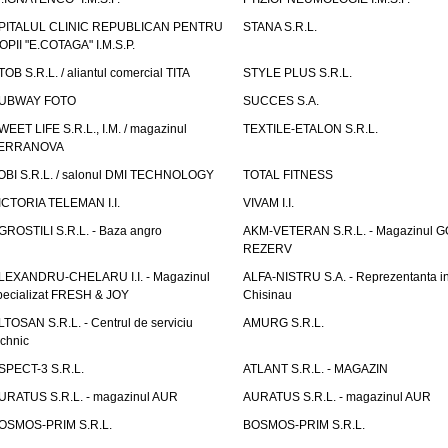
PITALUL CLINIC REPUBLICAN PENTRU
STANA S.R.L.
OPII "E.COTAGA" I.M.S.P.
TOB S.R.L. / aliantul comercial TITA
STYLE PLUS S.R.L.
UBWAY FOTO
SUCCES S.A.
WEET LIFE S.R.L., I.M. / magazinul
TEXTILE-ETALON S.R.L.
ERRANOVA
OBI S.R.L. / salonul DMI TECHNOLOGY
TOTAL FITNESS
ICTORIA TELEMAN I.I.
VIVAM I.I.
GROSTILI S.R.L. - Baza angro
AKM-VETERAN S.R.L. - Magazinul 
REZERV
LEXANDRU-CHELARU I.I. - Magazinul
ALFA-NISTRU S.A. - Reprezentanta i
pecializat FRESH & JOY
Chisinau
LTOSAN S.R.L. - Centrul de serviciu
AMURG S.R.L.
echnic
SPECT-3 S.R.L.
ATLANT S.R.L. - MAGAZIN
URATUS S.R.L. - magazinul AUR
AURATUS S.R.L. - magazinul AUR
OSMOS-PRIM S.R.L.
BOSMOS-PRIM S.R.L.