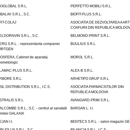
IOGLOBAL S.R.L.
PERFETTO MOBILI S.R.L.
IBALAV S.R.L., S.C.
BIOFIT-PLUS S.R.L.
RT-COLAJ
ASOCIATIA DE DEZVOLTAREA A ART
COAFURII DIN REPUBLICA MOLDO
ELDORNVIN S.R.L., S.C.
BELMOND-PRINT S.R.L.
ERG S.R.L. - reprezentanta companiei
BIJULIUX S.R.L.
IRTGEN
IOSFERA, Cabinet de aparataj
MOROL S.R.L.
osmetologic
LAMAC-PLUS S.R.L.
ALEX-B S.R.L.
RBORE S.R.L.
ARHETIPO GRUP S.R.L.
SIL DISTRIBUTION S.R.L., I.C.S.
ASOCIATIA FARMACISTILOR DIN
REPUBLICA MOLDOVA
STRALIS S.R.L.
AVANGARD-PRIM S.R.L.
ALCOMBE S.R.L., S.C. - centrul al sanatatii
BARGAN L. I.I.
amiliei GALAXIA
EJAN I.I.
BENTECS S.R.L. - salon-magazin G
IBLIOLUX S.R.L., S.C.
BILANCIA S.R.L., I.C.S.