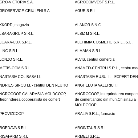
GRO-VICTORIA S.A.
AGROCOMVEST S.R.L.
GROSERVICE-CRIULENI S.A.
AGUR S.R.L.
KKORD, magazin
ALANOR S.N.C.
LBARA GRUP S.R.L.
ALBIZ M S.R.L.
LCARA-LUX S.R.L.
ALCHIMIA COSMETIC S.R.L., S.C.
LINC S.R.L.
ALMAIAN S.R.L.
LONZO S.R.L.
ALVIS, centrul comercial
METIS-COM S.R.L.
ANAMED-CENTRU S.R.L., centru med
NASTASIA COLIBABA I.I.
ANASTASIA RUSU I.I. - EXPERT DE
NDRIES SIRCU I.I. - centrul DENT-EURO
ANGHELUTA VALERIU I.I.
NGROCOOP CALARASI A MOLDCOOP,
ANGROCOOP, intreprinderea coopera
ntreprinderea cooperatista de comert
de comert angro din mun.Chisinau a
MOLDCOOP
PROVIZCOOP
ARALIA S.R.L., farmacie
RGEDAVA S.R.L.
ARGINTAUR S.R.L.
RISAFARM S.R.L.
ARMELI S.R.L.