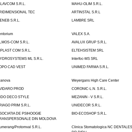
SLAVCOM S.R.L.
MAHU-OLIM S.R.L.
RIDIMENSIONAL TEC
ARTINSTAL S.R.L
ENEB S.R.L.
LAMBRE SRL
entorium
VALEX S.A.
LMOS-COM S.R.L.
AVALUX GRUP S.R.L.
IPLAST COM S.R.L.
ELTEHSISTEM SRL
YDROSYSTEMS ML S.R.L.
Interfoc-MS SRL
OPO CAD VEST
UNIMED FARMA S.R.L.
ianova
Weyergans High Care Center
VIDARO PROD
CORONIC-L.N. S.R.L.
NDO DECO STYLE
MEZANIN - V S.R.L.
RIAGO PRIM S.R.L.
UNIDECOR S.R.L.
SOCIATIA DE PSIHOOGIE
BIO-ECOSHOP S.R.L.
RANSPERSONALE DIN MOLDOVA
umerang/Protomval S.R.L.
Clinica Stomatologica NC DENTALE