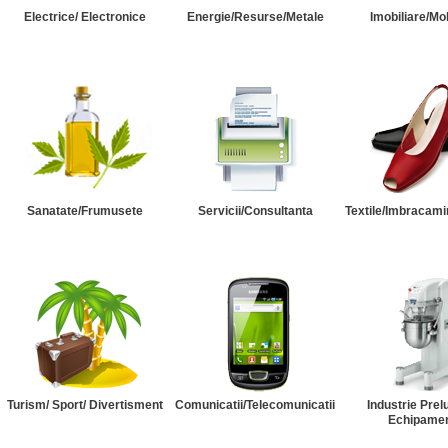
Electrice/ Electronice
Energie/Resurse/Metale
Imobiliare/Mob
Sanatate/Frumusete
Servicii/Consultanta
Textile/Imbracami
Turism/ Sport/ Divertisment
Comunicatii/Telecomunicatii
Industrie Prel
Echipame