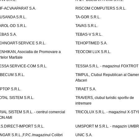
IF-ACVAAPARAT S.A.
RISCOM COMPUTERS S.R.L.
USANDA S.R.L.
TA-GOR S.R.L.
AROL-DD S.R.L.
TAVAS S.R.L.
EBAS S.A.
TEBAS-V S.R.L.
EHNOART-SERVICE S.R.L.
TEHOPTIMED S.A.
ENHIKAN, Asociatia de Promovare a
TEOCOM LUX S.R.L.
rtelor Martiale
ESSA SERVICE-COM S.R.L.
TESSIA S.R.L. - magazinul FOXTROT
IBECUM S.R.L.
TIMPUL, Clubul Republican al Oamen
Afaceri
IPTOP S.R.L.
TIRAET S.A.
OTAL SISTEM S.R.L.
TRAVERS, clubul turistic sportiv de
intremare
RIAL SISTEM S.R.L. - centrul comercial
TRICOLUX S.R.L. - magazinul X-STY
ON AMI
.S.DIRECT-IMPORT S.R.L.
UMSPORT M S.R.L. - magazin UMB
NGAR S.R.L.,F.P.C./magazinul Colibri
UNIC S.A.