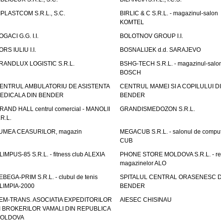
IPLASTCOM S.R.L., S.C.
BIRLIC & C S.R.L. - magazinul-salon
KOMTEL
OGACI G.G. I.I.
BOLOTNOV GROUP I.I.
ORS IULIU I.I.
BOSNALIJEK d.d. SARAJEVO
RANDLUX LOGISTIC S.R.L.
BSHG-TECH S.R.L. - magazinul-salo
BOSCH
ENTRUL AMBULATORIU DE ASISTENTA
CENTRUL MAMEI SI A COPILULUI D
EDICALA DIN BENDER
BENDER
RAND HALL centrul comercial - MANOLII
GRANDISMEDOZON S.R.L.
.R.L.
UMEA CEASURILOR, magazin
MEGACUB S.R.L. - salonul de compu
CUB
LIMPUS-85 S.R.L. - fitness club ALEXIA
PHONE STORE MOLDOVA S.R.L. - re
magazinelor ALO
EBEGA-PRIM S.R.L. - clubul de tenis
SPITALUL CENTRAL ORASENESC D
LIMPIA-2000
BENDER
EM-TRANS. ASOCIATIA EXPEDITORILOR
AIESEC CHISINAU
I BROKERILOR VAMALI DIN REPUBLICA
OLDOVA