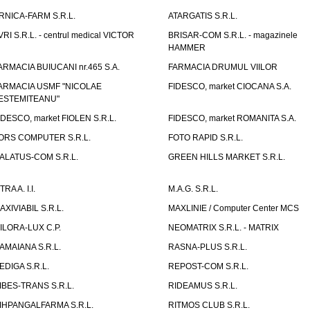
RNICA-FARM S.R.L.
ATARGATIS S.R.L.
VRI S.R.L. - centrul medical VICTOR
BRISAR-COM S.R.L. - magazinele
HAMMER
ARMACIA BUIUCANI nr.465 S.A.
FARMACIA DRUMUL VIILOR
ARMACIA USMF "NICOLAE
FIDESCO, market CIOCANA S.A.
ESTEMITEANU"
IDESCO, market FIOLEN S.R.L.
FIDESCO, market ROMANITA S.A.
ORS COMPUTER S.R.L.
FOTO RAPID S.R.L.
ALATUS-COM S.R.L.
GREEN HILLS MARKET S.R.L.
TRA A. I.I.
M.A.G. S.R.L.
AXIVIABIL S.R.L.
MAXLINIE / Computer Center MCS
ILORA-LUX C.P.
NEOMATRIX S.R.L. - MATRIX
AMAIANA S.R.L.
RASNA-PLUS S.R.L.
EDIGA S.R.L.
REPOST-COM S.R.L.
IBES-TRANS S.R.L.
RIDEAMUS S.R.L.
IHPANGALFARMA S.R.L.
RITMOS CLUB S.R.L.