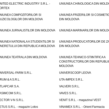
NITED ELECTRIC INDUSTRY S.R.L. -
UNIUNEA CHINOLOGICA DIN MOLD
ORTEX
NIUNEA COMPOZITORILOR SI
UNIUNEA FRIZERILOR SI COSMETI
UZICOLOGILOR DIN MOLDOVA
DIN MOLDOVA
NIUNEA JURNALISTILOR DIN MOLDOVA
UNIUNEA MARINARILOR DIN MOLD
NIUNEA NATIONALA A STUDENTILOR SI
UNIUNEA PRODUCATORILOR DE Z
INERETULUI DIN REPUBLICA MOLDOVA
DIN MOLDOVA
NIUNEA TEATRALA DIN MOLDOVA
UNIUNEA TEHNICO-STIINTIFICA A
CONSTRUCTORILOR DIN REPUBLI
MOLDOVA
NIVERSAL-FARM S.R.L.
UNIVERSCOOP LEOVA
RUM & A S.R.L.
UTA-IMPEX S.R.L.
TLAPCAR S.A.
VALVERI S.R.L.
ASIMCOM S.R.L.
VAVES S.R.L.
ECTOR V-N S.R.L.
VENIT S.R.L. - magazinul VEST
ETUS S.R.L. - magazin Lotos
VINAMEX S.R.L. - Orient Farmacia