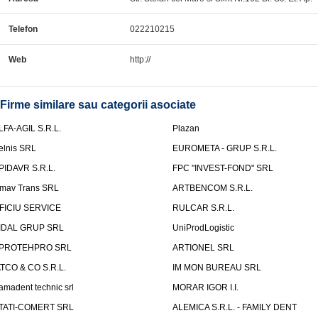
Telefon
022210215
Web
http://
Firme similare sau categorii asociate
LFA-AGIL S.R.L.
Plazan
elnis SRL
EUROMETA - GRUP S.R.L.
PIDAVR S.R.L.
FPC "INVEST-FOND" SRL
mav Trans SRL
ARTBENCOM S.R.L.
FICIU SERVICE
RULCAR S.R.L.
IDAL GRUP SRL
UniProdLogistic
PROTEHPRO SRL
ARTIONEL SRL
ATCO & CO S.R.L.
IM MON BUREAU SRL
amadent technic srl
MORAR IGOR I.I.
TATI-COMERT SRL
ALEMICA S.R.L. - FAMILY DENT