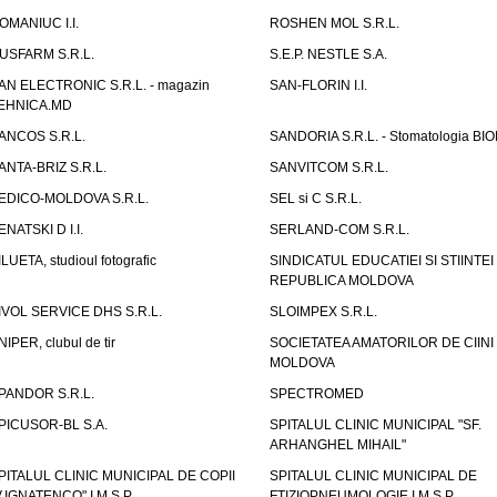
OMANIUC I.I.
ROSHEN MOL S.R.L.
USFARM S.R.L.
S.E.P. NESTLE S.A.
AN ELECTRONIC S.R.L. - magazin
SAN-FLORIN I.I.
EHNICA.MD
ANCOS S.R.L.
SANDORIA S.R.L. - Stomatologia BI
ANTA-BRIZ S.R.L.
SANVITCOM S.R.L.
EDICO-MOLDOVA S.R.L.
SEL si C S.R.L.
ENATSKI D I.I.
SERLAND-COM S.R.L.
ILUETA, studioul fotografic
SINDICATUL EDUCATIEI SI STIINTEI
REPUBLICA MOLDOVA
IVOL SERVICE DHS S.R.L.
SLOIMPEX S.R.L.
NIPER, clubul de tir
SOCIETATEA AMATORILOR DE CIINI
MOLDOVA
PANDOR S.R.L.
SPECTROMED
PICUSOR-BL S.A.
SPITALUL CLINIC MUNICIPAL "SF.
ARHANGHEL MIHAIL"
PITALUL CLINIC MUNICIPAL DE COPII
SPITALUL CLINIC MUNICIPAL DE
V.IGNATENCO" I.M.S.P.
FTIZIOPNEUMOLOGIE I.M.S.P.