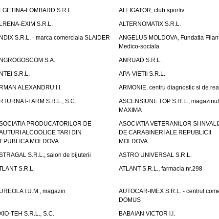
LGETINA-LOMBARD S.R.L.
ALLIGATOR, club sportiv
LRENA-EXIM S.R.L.
ALTERNOMATIX S.R.L.
NDIX S.R.L. - marca comerciala SLAIDER
ANGELUS MOLDOVA, Fundatia Filant
Medico-sociala
NGROGOSCOM S.A.
ANRUAD S.R.L.
NTEI S.R.L.
APA-VIETII S.R.L.
RMAN ALEXANDRU I.I.
ARMONIE, centru diagnostic si de reab
RTURNAT-FARM S.R.L., S.C.
ASCENSIUNE TOP S.R.L., magazinul
MAXIMA
SOCIATIA PRODUCATORILOR DE
ASOCIATIA VETERANILOR SI INVALI
AUTURI ALCOOLICE TARI DIN
DE CARABINERI ALE REPUBLICII
EPUBLICA MOLDOVA
MOLDOVA
STRAGAL S.R.L., salon de bijuterii
ASTRO UNIVERSAL S.R.L.
TLANT S.R.L.
ATLANT S.R.L., farmacia nr.298
UREOLA I.U.M., magazin
AUTOCAR-IMEX S.R.L. - centrul come
DOMUS
XIO-TEH S.R.L., S.C.
BABAIAN VICTOR I.I.