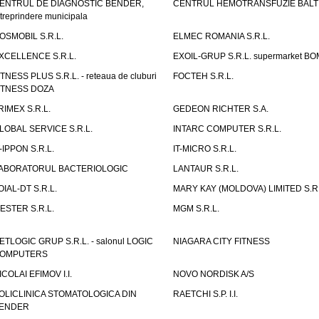
ENTRUL DE DIAGNOSTIC BENDER,
CENTRUL HEMOTRANSFUZIE BALT
ntreprindere municipala
OSMOBIL S.R.L.
ELMEC ROMANIA S.R.L.
XCELLENCE S.R.L.
EXOIL-GRUP S.R.L. supermarket B
ITNESS PLUS S.R.L. - reteaua de cluburi
FOCTEH S.R.L.
ITNESS DOZA
RIMEX S.R.L.
GEDEON RICHTER S.A.
LOBAL SERVICE S.R.L.
INTARC COMPUTER S.R.L.
T-IPPON S.R.L.
IT-MICRO S.R.L.
ABORATORUL BACTERIOLOGIC
LANTAUR S.R.L.
OIAL-DT S.R.L.
MARY KAY (MOLDOVA) LIMITED S.R.
ESTER S.R.L.
MGM S.R.L.
ETLOGIC GRUP S.R.L. - salonul LOGIC
NIAGARA CITY FITNESS
OMPUTERS
ICOLAI EFIMOV I.I.
NOVO NORDISK A/S
OLICLINICA STOMATOLOGICA DIN
RAETCHI S.P. I.I.
ENDER