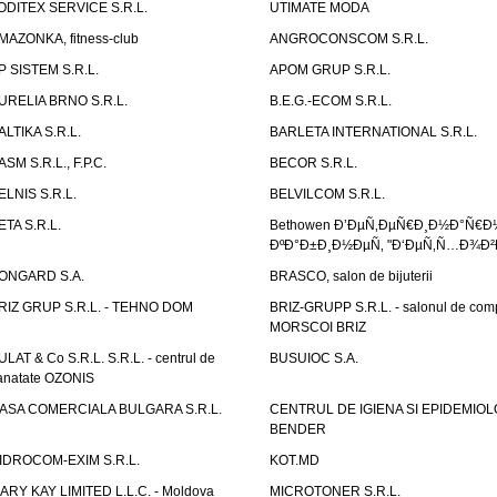
ODITEX SERVICE S.R.L.
UTIMATE MODA
MAZONKA, fitness-club
ANGROCONSCOM S.R.L.
P SISTEM S.R.L.
APOM GRUP S.R.L.
URELIA BRNO S.R.L.
B.E.G.-ECOM S.R.L.
ALTIKA S.R.L.
BARLETA INTERNATIONAL S.R.L.
ASM S.R.L., F.P.C.
BECOR S.R.L.
ELNIS S.R.L.
BELVILCOM S.R.L.
ETA S.R.L.
Bethowen Ð’ÐµÑ‚ÐµÑ€Ð¸Ð½Ð°Ñ€Ð
ÐºÐ°Ð±Ð¸Ð½ÐµÑ‚ "Ð‘ÐµÑ‚Ñ…Ð¾Ð²
ONGARD S.A.
BRASCO, salon de bijuterii
RIZ GRUP S.R.L. - TEHNO DOM
BRIZ-GRUPP S.R.L. - salonul de com
MORSCOI BRIZ
ULAT & Co S.R.L. S.R.L. - centrul de
BUSUIOC S.A.
anatate OZONIS
ASA COMERCIALA BULGARA S.R.L.
CENTRUL DE IGIENA SI EPIDEMIOL
BENDER
IDROCOM-EXIM S.R.L.
KOT.MD
ARY KAY LIMITED L.L.C. - Moldova
MICROTONER S.R.L.