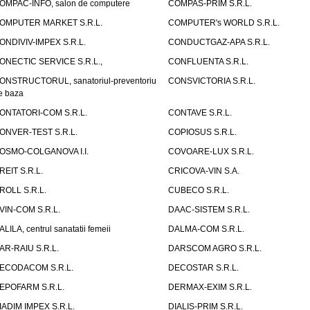
OMPAC-INFO, salon de computere
COMPAS-PRIM S.R.L.
OMPUTER MARKET S.R.L.
COMPUTER's WORLD S.R.L.
ONDIVIV-IMPEX S.R.L.
CONDUCTGAZ-APA S.R.L.
ONECTIC SERVICE S.R.L.,
CONFLUENTA S.R.L.
ONSTRUCTORUL, sanatoriul-preventoriu
CONSVICTORIA S.R.L.
e baza
ONTATORI-COM S.R.L.
CONTAVE S.R.L.
ONVER-TEST S.R.L.
COPIOSUS S.R.L.
OSMO-COLGANOVA I.I.
COVOARE-LUX S.R.L.
REIT S.R.L.
CRICOVA-VIN S.A.
ROLL S.R.L.
CUBECO S.R.L.
VIN-COM S.R.L.
DAAC-SISTEM S.R.L.
ALILA, centrul sanatatii femeii
DALMA-COM S.R.L.
AR-RAIU S.R.L.
DARSCOM AGRO S.R.L.
ECODACOM S.R.L.
DECOSTAR S.R.L.
EPOFARM S.R.L.
DERMAX-EXIM S.R.L.
IADIM IMPEX S.R.L.
DIALIS-PRIM S.R.L.