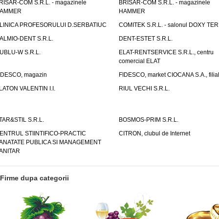
RISAR-COM S.R.L. - magazinele
BRISAR-COM S.R.L. - magazinele
AMMER
HAMMER
LINICA PROFESORULUI D.SERBATIUC
COMITEK S.R.L. - salonul DOXY TE
ALMIO-DENT S.R.L.
DENT-ESTET S.R.L.
UBLU-W S.R.L.
ELAT-RENTSERVICE S.R.L., centru
comercial ELAT
IDESCO, magazin
FIDESCO, market CIOCANA S.A., filia
LATON VALENTIN I.I.
RIUL VECHI S.R.L.
TAR&STIL S.R.L.
BOSMOS-PRIM S.R.L.
ENTRUL STIINTIFICO-PRACTIC
CITRON, clubul de Internet
ANATATE PUBLICA SI MANAGEMENT
ANITAR
Firme dupa categorii