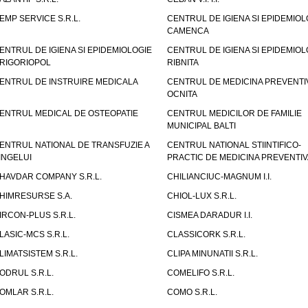
EMP SERVICE S.R.L.
CENTRUL DE IGIENA SI EPIDEMIOL
CAMENCA
ENTRUL DE IGIENA SI EPIDEMIOLOGIE
CENTRUL DE IGIENA SI EPIDEMIOL
RIGORIOPOL
RIBNITA
ENTRUL DE INSTRUIRE MEDICALA
CENTRUL DE MEDICINA PREVENTI
OCNITA
ENTRUL MEDICAL DE OSTEOPATIE
CENTRUL MEDICILOR DE FAMILIE
MUNICIPAL BALTI
ENTRUL NATIONAL DE TRANSFUZIE A
CENTRUL NATIONAL STIINTIFICO-
INGELUI
PRACTIC DE MEDICINA PREVENTIV
HAVDAR COMPANY S.R.L.
CHILIANCIUC-MAGNUM I.I.
HIMRESURSE S.A.
CHIOL-LUX S.R.L.
IRCON-PLUS S.R.L.
CISMEA DARADUR I.I.
LASIC-MCS S.R.L.
CLASSICORK S.R.L.
LIMATSISTEM S.R.L.
CLIPA MINUNATII S.R.L.
ODRUL S.R.L.
COMELIFO S.R.L.
OMLAR S.R.L.
COMO S.R.L.