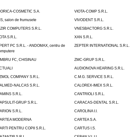
IORICA-COSMETIC S.A.
VIOTA-COMP S.R.L.
IS, salon de frumusete
VIVODENT S.R.L.
IZIR COMPUTERS S.R.L.
VNESBACTORG S.R.L.
OTA S.R.L.
XAN S.R.L.
PERT PC S.R.L. - ANDOMAX, centru de
ZEPTER INTERNATIONAL S.R.L.
omputere
IMBRU FC, CHISINAU
ZMC-GRUP S.R.L.
CTUALI
AUDIONOVA HEARING S.R.L.
ZMOL COMPANY S.R.L.
C.M.G. SERVICE S.R.L.
ALMED-NALCAS S.R.L.
CALOREX-IMEX S.R.L.
AMINS S.R.L.
CANTRIOLI S.R.L.
APSULIT-GRUP S.R.L.
CARACAS-DENTAL S.R.L.
ARION S.R.L.
CAROLINA I.I.
ARTEA MODERNA
CARTEA S.A.
ARTI PENTRU COPII S.R.L.
CARTUS I.S.
AZANTIP S.R.L.
CEBAN V.I. I.I.