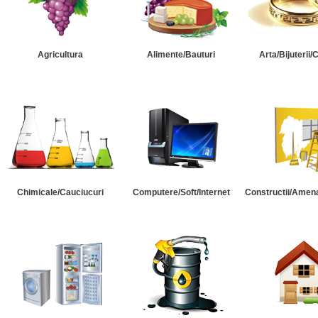
Agricultura
Alimente/Bauturi
Arta/Bijuterii/
Chimicale/Cauciucuri
Computere/Soft/Internet
Constructii/Amena