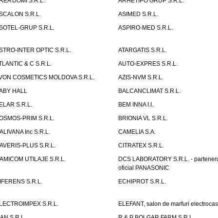
REA DOMI S.R.L.
ARHETIPO GRUP S.R.L.
SCALON S.R.L.
ASIMED S.R.L.
SOTEL-GRUP S.R.L.
ASPIRO-MED S.R.L.
STRO-INTER OPTIC S.R.L.
ATARGATIS S.R.L.
TLANTIC & C S.R.L.
AUTO-EXPRES S.R.L.
VON COSMETICS MOLDOVA S.R.L.
AZIS-NVM S.R.L.
ABY HALL
BALCANCLIMAT S.R.L.
ELAR S.R.L.
BEM INNA I.I.
OSMOS-PRIM S.R.L.
BRIONIA VL S.R.L.
ALIVANA Inc S.R.L.
CAMELIA S.A.
AVERIS-PLUS S.R.L.
CITRATEX S.R.L.
AMICOM UTILAJE S.R.L.
DCS LABORATORY S.R.L. - partener
oficial PANASONIC
IFERENS S.R.L.
ECHIPROT S.R.L.
LECTROIMPEX S.R.L.
ELEFANT, salon de marfuri electrocas
IAN S.R.L.
R & P BOLGAR FARM S.R.L.