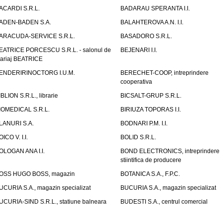
ACARDI S.R.L.
BADARAU SPERANTA I.I.
ADEN-BADEN S.A.
BALAHTEROVA A.N. I.I.
ARACUDA-SERVICE S.R.L.
BASADORO S.R.L.
EATRICE PORCESCU S.R.L. - salonul de
BEJENARI I.I.
ariaj BEATRICE
ENDERIRINOCTORG I.U.M.
BERECHET-COOP, intreprindere
cooperativa
IBLION S.R.L., librarie
BICSALT-GRUP S.R.L.
IOMEDICAL S.R.L.
BIRIUZA TOPORAS I.I.
LANURI S.A.
BODNARI P.M. I.I.
OICO V. I.I.
BOLID S.R.L.
OLOGAN ANA I.I.
BOND ELECTRONICS, intreprindere
stiintifica de producere
OSS HUGO BOSS, magazin
BOTANICA S.A., F.P.C.
UCURIA S.A., magazin specializat
BUCURIA S.A., magazin specializat
UCURIA-SIND S.R.L., statiune balneara
BUDESTI S.A., centrul comercial