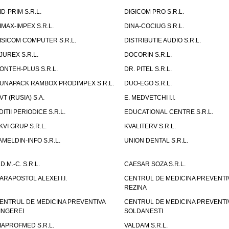
ID-PRIM S.R.L.
DIGICOM PRO S.R.L.
IMAX-IMPEX S.R.L.
DINA-COCIUG S.R.L.
ISICOM COMPUTER S.R.L.
DISTRIBUTIE AUDIO S.R.L.
JUREX S.R.L.
DOCORIN S.R.L.
ONTEH-PLUS S.R.L.
DR. PITEL S.R.L.
UNAPACK RAMBOX PRODIMPEX S.R.L.
DUO-EGO S.R.L.
VT (RUSIA) S.A.
E. MEDVETCHI I.I.
DITII PERIODICE S.R.L.
EDUCATIONAL CENTRE S.R.L.
KVI GRUP S.R.L.
KVALITERV S.R.L.
AMELDIN-INFO S.R.L.
UNION DENTAL S.R.L.
.D.M.-C. S.R.L.
CAESAR SOZA S.R.L.
ARAPOSTOL ALEXEI I.I.
CENTRUL DE MEDICINA PREVENTI
REZINA
ENTRUL DE MEDICINA PREVENTIVA
CENTRUL DE MEDICINA PREVENTI
INGEREI
SOLDANESTI
IAPROFMED S.R.L.
VALDAM S.R.L.