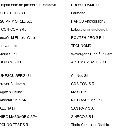
chipamente de protectie in Moldova
EDOM COSMETIC
XPROTEH S.R.L.
Farmona
&C PRIM S.R.L., S.C.
HANCU Photography
SICON-COM SRL
Laborator imunologic I.I.
egaGYM Fitness Club
ROMTEH-PRO S.R.L.
uravant-com
TECHNOMD
vtoria S.R.L.
Weyergans High â€“ Care
DORAM S.R.L.
ARTEMA PLAST S.R.L.
UNESCU SERGIU I.I.
ChiNec Srl
orever Business
GDS COM S.R.L.
agazin Online
MAKEUP
ondotel Grup SRL
NICLOZ-COM S.R.L.
ALUNA I.I.
SANTO-M S.A.
HIRO MASSAGE & SPA
SINECO S.R.L.
ECHNO TEST S.R.L
Theia Centru de Nutritie