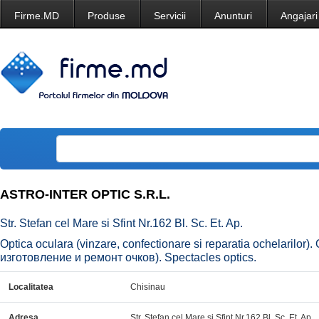
Firme.MD
Produse
Servicii
Anunturi
Angajari
ASTRO-INTER OPTIC S.R.L.
Str. Stefan cel Mare si Sfint Nr.162 Bl. Sc. Et. Ap.
Optica oculara (vinzare, confectionare si reparatia ochelarilor
изготовление и ремонт очков). Spectacles optics.
Localitatea
Chisinau
Adresa
Str. Stefan cel Mare si Sfint Nr.162 Bl. Sc. Et. Ap.