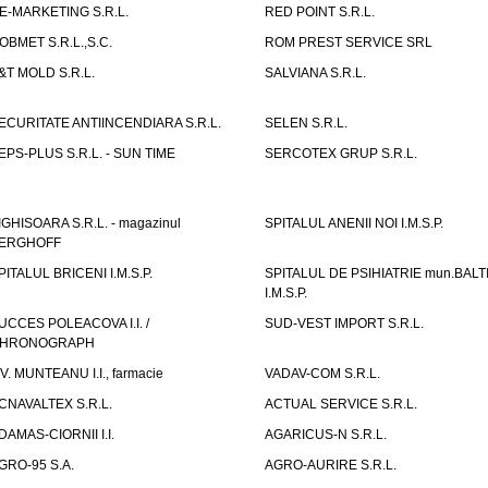
E-MARKETING S.R.L.
RED POINT S.R.L.
OBMET S.R.L.,S.C.
ROM PREST SERVICE SRL
&T MOLD S.R.L.
SALVIANA S.R.L.
ECURITATE ANTIINCENDIARA S.R.L.
SELEN S.R.L.
EPS-PLUS S.R.L. - SUN TIME
SERCOTEX GRUP S.R.L.
IGHISOARA S.R.L. - magazinul
SPITALUL ANENII NOI I.M.S.P.
ERGHOFF
PITALUL BRICENI I.M.S.P.
SPITALUL DE PSIHIATRIE mun.BALT
I.M.S.P.
UCCES POLEACOVA I.I. /
SUD-VEST IMPORT S.R.L.
HRONOGRAPH
.V. MUNTEANU I.I., farmacie
VADAV-COM S.R.L.
CNAVALTEX S.R.L.
ACTUAL SERVICE S.R.L.
DAMAS-CIORNII I.I.
AGARICUS-N S.R.L.
GRO-95 S.A.
AGRO-AURIRE S.R.L.