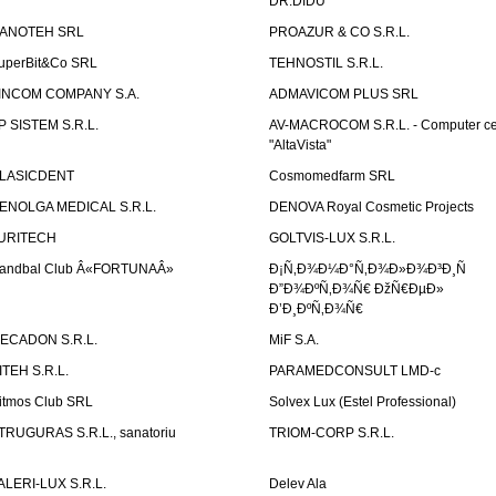
DR.DIDU
ANOTEH SRL
PROAZUR & CO S.R.L.
uperBit&Co SRL
TEHNOSTIL S.R.L.
INCOM COMPANY S.A.
ADMAVICOM PLUS SRL
P SISTEM S.R.L.
AV-MACROCOM S.R.L. - Computer ce
"AltaVista"
LASICDENT
Cosmomedfarm SRL
ENOLGA MEDICAL S.R.L.
DENOVA Royal Cosmetic Projects
URITECH
GOLTVIS-LUX S.R.L.
andbal Club Â«FORTUNAÂ»
Ð¡Ñ‚Ð¾Ð¼Ð°Ñ‚Ð¾Ð»Ð¾Ð³Ð¸Ñ
Ð”Ð¾ÐºÑ‚Ð¾Ñ€ ÐžÑ€ÐµÐ»
Ð’Ð¸ÐºÑ‚Ð¾Ñ€
ECADON S.R.L.
MiF S.A.
ITEH S.R.L.
PARAMEDCONSULT LMD-c
itmos Club SRL
Solvex Lux (Estel Professional)
TRUGURAS S.R.L., sanatoriu
TRIOM-CORP S.R.L.
ALERI-LUX S.R.L.
Delev Ala