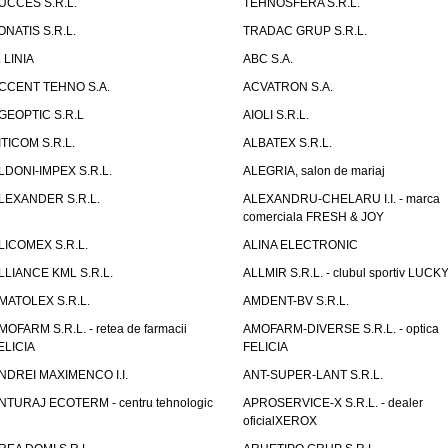
UCCES S.R.L.
TEHNOSFERA S.R.L.
ONATIS S.R.L.
TRADAC GRUP S.R.L.
. LINIA
ABC S.A.
CCENT TEHNO S.A.
ACVATRON S.A.
GEOPTIC S.R.L
AIOLI S.R.L.
ITICOM S.R.L.
ALBATEX S.R.L.
LDONI-IMPEX S.R.L.
ALEGRIA, salon de mariaj
LEXANDER S.R.L.
ALEXANDRU-CHELARU I.I. - marca
comerciala FRESH & JOY
LICOMEX S.R.L.
ALINA ELECTRONIC
LLIANCE KML S.R.L.
ALLMIR S.R.L. - clubul sportiv LUCKY
MATOLEX S.R.L.
AMDENT-BV S.R.L.
MOFARM S.R.L. - retea de farmacii
AMOFARM-DIVERSE S.R.L. - optica
ELICIA
FELICIA
NDREI MAXIMENCO I.I.
ANT-SUPER-LANT S.R.L.
NTURAJ ECOTERM - centru tehnologic
APROSERVICE-X S.R.L. - dealer
oficialXEROX