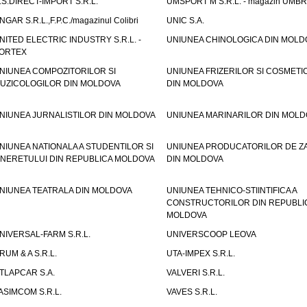
.S.DIRECT-IMPORT S.R.L.
UMSPORT M S.R.L. - magazin UMB
NGAR S.R.L.,F.P.C./magazinul Colibri
UNIC S.A.
NITED ELECTRIC INDUSTRY S.R.L. -
UNIUNEA CHINOLOGICA DIN MOLD
ORTEX
NIUNEA COMPOZITORILOR SI
UNIUNEA FRIZERILOR SI COSMETI
UZICOLOGILOR DIN MOLDOVA
DIN MOLDOVA
NIUNEA JURNALISTILOR DIN MOLDOVA
UNIUNEA MARINARILOR DIN MOLD
NIUNEA NATIONALA A STUDENTILOR SI
UNIUNEA PRODUCATORILOR DE Z
INERETULUI DIN REPUBLICA MOLDOVA
DIN MOLDOVA
NIUNEA TEATRALA DIN MOLDOVA
UNIUNEA TEHNICO-STIINTIFICA A
CONSTRUCTORILOR DIN REPUBLI
MOLDOVA
NIVERSAL-FARM S.R.L.
UNIVERSCOOP LEOVA
RUM & A S.R.L.
UTA-IMPEX S.R.L.
TLAPCAR S.A.
VALVERI S.R.L.
ASIMCOM S.R.L.
VAVES S.R.L.