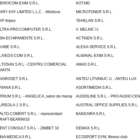
IDROCOM-EXIM S.R.L.
KOT.MD
ARY KAY LIMITED L.L.C. - Moldova
MICROTONER S.R.L.
KP Impex
TEHELAN S.R.L.
LTRA-PRO COMPUTER S.R.L.
V. MELNIC I.I.
BN-ECHIPAMENTE S.R.L.
ACTIGEN S.R.L.
KABE S.R.L.
ALEXA-SERVICE S.R.L.
LIVEDS-COM S.R.L.
ALMAVAL-EXIM S.R.L.
LTOSAN S.R.L - CENTRU COMERCIAL
AMAS S.R.L.
AKITA
NGROSET S.R.L.
ANTEU LITVINIUC I.I. - ANTEU LUX
RIANA S.R.L.
ASORTIMEDIA S.R.L.
TRIUM S.R.L. - ANGELICA, salon de mariaj
AUDIOLINE S.R.L. - PRO AUDIO CE
UREOLA-1 S.R.L.
AUSTRAL OFFICE SUPPLIES S.R.L.
ALTO-COMERT S.R.L. - reprezentant
BANDAIRA S.R.L.
RAFT-BEARINGS
ENT CONSULT S.R.L. - ZIMBET 32
DEWAX S.R.L.
INA MEDICA S.R.L.
ECOSPORT GYM, fitness-club