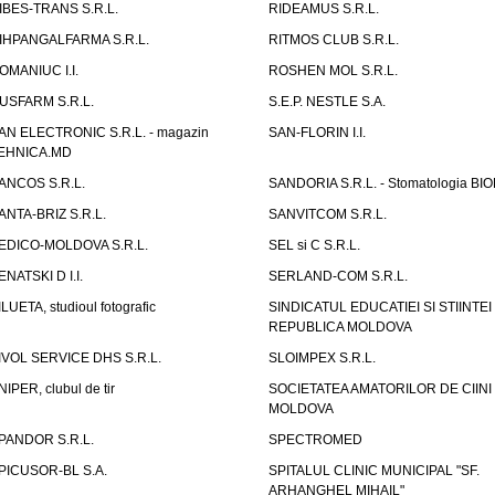
IBES-TRANS S.R.L.
RIDEAMUS S.R.L.
IHPANGALFARMA S.R.L.
RITMOS CLUB S.R.L.
OMANIUC I.I.
ROSHEN MOL S.R.L.
USFARM S.R.L.
S.E.P. NESTLE S.A.
AN ELECTRONIC S.R.L. - magazin
SAN-FLORIN I.I.
EHNICA.MD
ANCOS S.R.L.
SANDORIA S.R.L. - Stomatologia BI
ANTA-BRIZ S.R.L.
SANVITCOM S.R.L.
EDICO-MOLDOVA S.R.L.
SEL si C S.R.L.
ENATSKI D I.I.
SERLAND-COM S.R.L.
ILUETA, studioul fotografic
SINDICATUL EDUCATIEI SI STIINTEI
REPUBLICA MOLDOVA
IVOL SERVICE DHS S.R.L.
SLOIMPEX S.R.L.
NIPER, clubul de tir
SOCIETATEA AMATORILOR DE CIINI
MOLDOVA
PANDOR S.R.L.
SPECTROMED
PICUSOR-BL S.A.
SPITALUL CLINIC MUNICIPAL "SF.
ARHANGHEL MIHAIL"