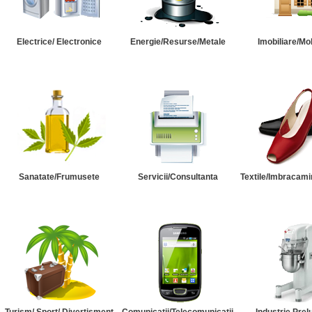
Electrice/ Electronice
Energie/Resurse/Metale
Imobiliare/Mob
Sanatate/Frumusete
Servicii/Consultanta
Textile/Imbracami