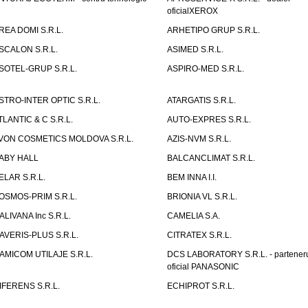
oficialXEROX
REA DOMI S.R.L.
ARHETIPO GRUP S.R.L.
SCALON S.R.L.
ASIMED S.R.L.
SOTEL-GRUP S.R.L.
ASPIRO-MED S.R.L.
STRO-INTER OPTIC S.R.L.
ATARGATIS S.R.L.
TLANTIC & C S.R.L.
AUTO-EXPRES S.R.L.
VON COSMETICS MOLDOVA S.R.L.
AZIS-NVM S.R.L.
ABY HALL
BALCANCLIMAT S.R.L.
ELAR S.R.L.
BEM INNA I.I.
OSMOS-PRIM S.R.L.
BRIONIA VL S.R.L.
ALIVANA Inc S.R.L.
CAMELIA S.A.
AVERIS-PLUS S.R.L.
CITRATEX S.R.L.
AMICOM UTILAJE S.R.L.
DCS LABORATORY S.R.L. - partener
oficial PANASONIC
IFERENS S.R.L.
ECHIPROT S.R.L.