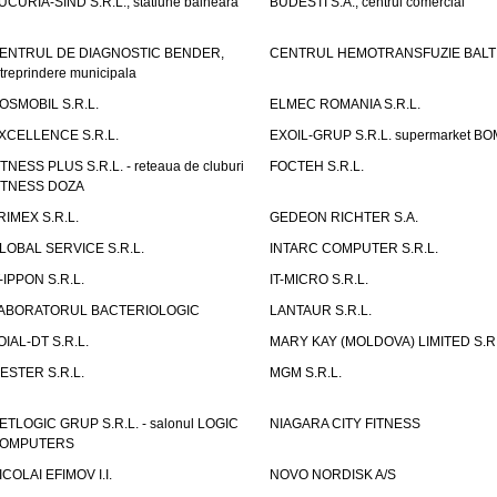
UCURIA-SIND S.R.L., statiune balneara
BUDESTI S.A., centrul comercial
ENTRUL DE DIAGNOSTIC BENDER,
CENTRUL HEMOTRANSFUZIE BALT
ntreprindere municipala
OSMOBIL S.R.L.
ELMEC ROMANIA S.R.L.
XCELLENCE S.R.L.
EXOIL-GRUP S.R.L. supermarket B
ITNESS PLUS S.R.L. - reteaua de cluburi
FOCTEH S.R.L.
ITNESS DOZA
RIMEX S.R.L.
GEDEON RICHTER S.A.
LOBAL SERVICE S.R.L.
INTARC COMPUTER S.R.L.
T-IPPON S.R.L.
IT-MICRO S.R.L.
ABORATORUL BACTERIOLOGIC
LANTAUR S.R.L.
OIAL-DT S.R.L.
MARY KAY (MOLDOVA) LIMITED S.R.
ESTER S.R.L.
MGM S.R.L.
ETLOGIC GRUP S.R.L. - salonul LOGIC
NIAGARA CITY FITNESS
OMPUTERS
ICOLAI EFIMOV I.I.
NOVO NORDISK A/S