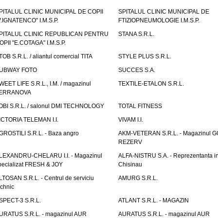
PITALUL CLINIC MUNICIPAL DE COPII
SPITALUL CLINIC MUNICIPAL DE
V.IGNATENCO" I.M.S.P.
FTIZIOPNEUMOLOGIE I.M.S.P.
PITALUL CLINIC REPUBLICAN PENTRU
STANA S.R.L.
OPII "E.COTAGA" I.M.S.P.
TOB S.R.L. / aliantul comercial TITA
STYLE PLUS S.R.L.
UBWAY FOTO
SUCCES S.A.
WEET LIFE S.R.L., I.M. / magazinul
TEXTILE-ETALON S.R.L.
ERRANOVA
OBI S.R.L. / salonul DMI TECHNOLOGY
TOTAL FITNESS
ICTORIA TELEMAN I.I.
VIVAM I.I.
GROSTILI S.R.L. - Baza angro
AKM-VETERAN S.R.L. - Magazinul 
REZERV
LEXANDRU-CHELARU I.I. - Magazinul
ALFA-NISTRU S.A. - Reprezentanta i
pecializat FRESH & JOY
Chisinau
LTOSAN S.R.L. - Centrul de serviciu
AMURG S.R.L.
echnic
SPECT-3 S.R.L.
ATLANT S.R.L. - MAGAZIN
URATUS S.R.L. - magazinul AUR
AURATUS S.R.L. - magazinul AUR