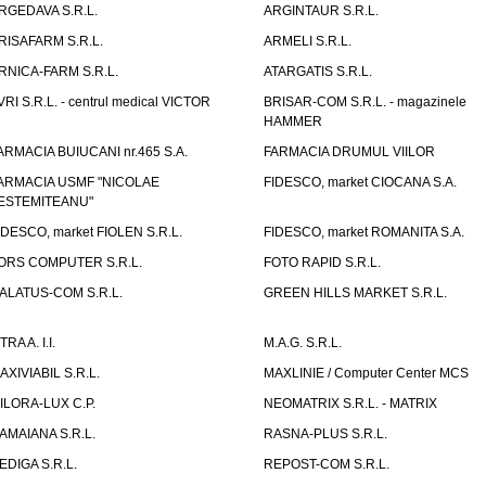
RGEDAVA S.R.L.
ARGINTAUR S.R.L.
RISAFARM S.R.L.
ARMELI S.R.L.
RNICA-FARM S.R.L.
ATARGATIS S.R.L.
VRI S.R.L. - centrul medical VICTOR
BRISAR-COM S.R.L. - magazinele
HAMMER
ARMACIA BUIUCANI nr.465 S.A.
FARMACIA DRUMUL VIILOR
ARMACIA USMF "NICOLAE
FIDESCO, market CIOCANA S.A.
ESTEMITEANU"
IDESCO, market FIOLEN S.R.L.
FIDESCO, market ROMANITA S.A.
ORS COMPUTER S.R.L.
FOTO RAPID S.R.L.
ALATUS-COM S.R.L.
GREEN HILLS MARKET S.R.L.
TRA A. I.I.
M.A.G. S.R.L.
AXIVIABIL S.R.L.
MAXLINIE / Computer Center MCS
ILORA-LUX C.P.
NEOMATRIX S.R.L. - MATRIX
AMAIANA S.R.L.
RASNA-PLUS S.R.L.
EDIGA S.R.L.
REPOST-COM S.R.L.