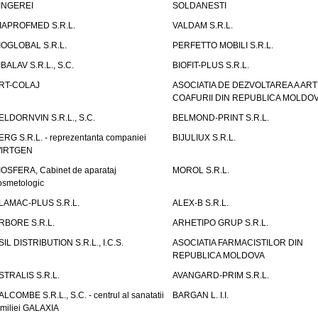
INGEREI
SOLDANESTI
IAPROFMED S.R.L.
VALDAM S.R.L.
IOGLOBAL S.R.L.
PERFETTO MOBILI S.R.L.
IBALAV S.R.L., S.C.
BIOFIT-PLUS S.R.L.
RT-COLAJ
ASOCIATIA DE DEZVOLTAREA A ART
COAFURII DIN REPUBLICA MOLDO
ELDORNVIN S.R.L., S.C.
BELMOND-PRINT S.R.L.
ERG S.R.L. - reprezentanta companiei
BIJULIUX S.R.L.
IRTGEN
IOSFERA, Cabinet de aparataj
MOROL S.R.L.
osmetologic
LAMAC-PLUS S.R.L.
ALEX-B S.R.L.
RBORE S.R.L.
ARHETIPO GRUP S.R.L.
SIL DISTRIBUTION S.R.L., I.C.S.
ASOCIATIA FARMACISTILOR DIN
REPUBLICA MOLDOVA
STRALIS S.R.L.
AVANGARD-PRIM S.R.L.
ALCOMBE S.R.L., S.C. - centrul al sanatatii
BARGAN L. I.I.
amiliei GALAXIA