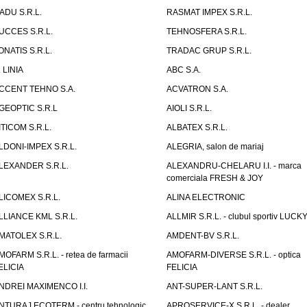
ADU S.R.L.
RASMAT IMPEX S.R.L.
UCCES S.R.L.
TEHNOSFERA S.R.L.
ONATIS S.R.L.
TRADAC GRUP S.R.L.
. LINIA
ABC S.A.
CCENT TEHNO S.A.
ACVATRON S.A.
GEOPTIC S.R.L
AIOLI S.R.L.
ITICOM S.R.L.
ALBATEX S.R.L.
LDONI-IMPEX S.R.L.
ALEGRIA, salon de mariaj
LEXANDER S.R.L.
ALEXANDRU-CHELARU I.I. - marca
comerciala FRESH & JOY
LICOMEX S.R.L.
ALINA ELECTRONIC
LLIANCE KML S.R.L.
ALLMIR S.R.L. - clubul sportiv LUCKY
MATOLEX S.R.L.
AMDENT-BV S.R.L.
MOFARM S.R.L. - retea de farmacii
AMOFARM-DIVERSE S.R.L. - optica
ELICIA
FELICIA
NDREI MAXIMENCO I.I.
ANT-SUPER-LANT S.R.L.
NTURAJ ECOTERM - centru tehnologic
APROSERVICE-X S.R.L. - dealer