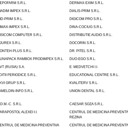
EPOFARM S.R.L.
DERMAX-EXIM S.R.L.
IADIM IMPEX S.R.L.
DIALIS-PRIM S.R.L.
ID-PRIM S.R.L.
DIGICOM PRO S.R.L.
IMAX-IMPEX S.R.L.
DINA-COCIUG S.R.L.
ISICOM COMPUTER S.R.L.
DISTRIBUTIE AUDIO S.R.L.
JUREX S.R.L.
DOCORIN S.R.L.
ONTEH-PLUS S.R.L.
DR. PITEL S.R.L.
UNAPACK RAMBOX PRODIMPEX S.R.L.
DUO-EGO S.R.L.
VT (RUSIA) S.A.
E. MEDVETCHI I.I.
DITII PERIODICE S.R.L.
EDUCATIONAL CENTRE S.R.L.
KVI GRUP S.R.L.
KVALITERV S.R.L.
AMELDIN-INFO S.R.L.
UNION DENTAL S.R.L.
.D.M.-C. S.R.L.
CAESAR SOZA S.R.L.
ARAPOSTOL ALEXEI I.I.
CENTRUL DE MEDICINA PREVENTI
REZINA
ENTRUL DE MEDICINA PREVENTIVA
CENTRUL DE MEDICINA PREVENTI