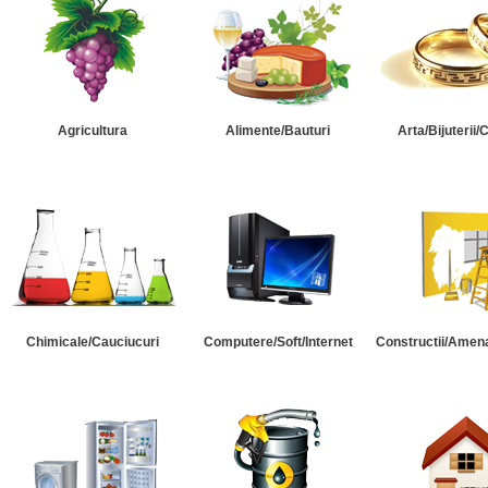
Agricultura
Alimente/Bauturi
Arta/Bijuterii/
Chimicale/Cauciucuri
Computere/Soft/Internet
Constructii/Amena