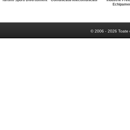
Turism/ Sport/ Divertisment
Comunicatii/Telecomunicatii
Industrie Prel
Echipame
© 2006 - 2026 Toate 