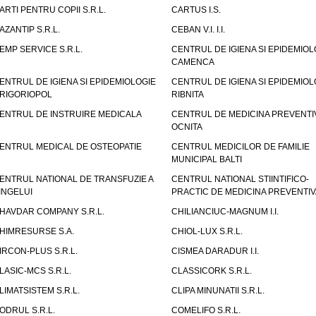
ARTI PENTRU COPII S.R.L.
CARTUS I.S.
AZANTIP S.R.L.
CEBAN V.I. I.I.
EMP SERVICE S.R.L.
CENTRUL DE IGIENA SI EPIDEMIOL
CAMENCA
ENTRUL DE IGIENA SI EPIDEMIOLOGIE
CENTRUL DE IGIENA SI EPIDEMIOL
RIGORIOPOL
RIBNITA
ENTRUL DE INSTRUIRE MEDICALA
CENTRUL DE MEDICINA PREVENTI
OCNITA
ENTRUL MEDICAL DE OSTEOPATIE
CENTRUL MEDICILOR DE FAMILIE
MUNICIPAL BALTI
ENTRUL NATIONAL DE TRANSFUZIE A
CENTRUL NATIONAL STIINTIFICO-
INGELUI
PRACTIC DE MEDICINA PREVENTIV
HAVDAR COMPANY S.R.L.
CHILIANCIUC-MAGNUM I.I.
HIMRESURSE S.A.
CHIOL-LUX S.R.L.
IRCON-PLUS S.R.L.
CISMEA DARADUR I.I.
LASIC-MCS S.R.L.
CLASSICORK S.R.L.
LIMATSISTEM S.R.L.
CLIPA MINUNATII S.R.L.
ODRUL S.R.L.
COMELIFO S.R.L.