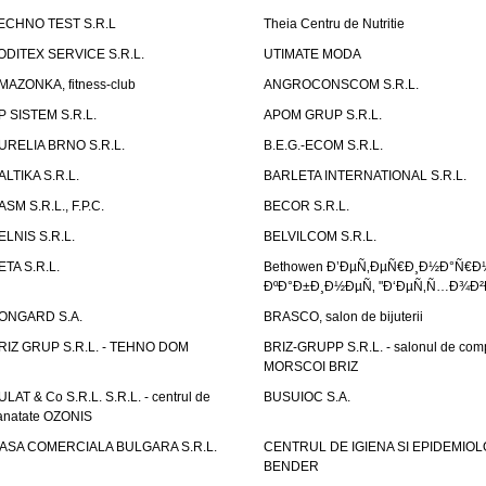
ECHNO TEST S.R.L
Theia Centru de Nutritie
ODITEX SERVICE S.R.L.
UTIMATE MODA
MAZONKA, fitness-club
ANGROCONSCOM S.R.L.
P SISTEM S.R.L.
APOM GRUP S.R.L.
URELIA BRNO S.R.L.
B.E.G.-ECOM S.R.L.
ALTIKA S.R.L.
BARLETA INTERNATIONAL S.R.L.
ASM S.R.L., F.P.C.
BECOR S.R.L.
ELNIS S.R.L.
BELVILCOM S.R.L.
ETA S.R.L.
Bethowen Ð’ÐµÑ‚ÐµÑ€Ð¸Ð½Ð°Ñ€Ð
ÐºÐ°Ð±Ð¸Ð½ÐµÑ‚ "Ð‘ÐµÑ‚Ñ…Ð¾Ð²
ONGARD S.A.
BRASCO, salon de bijuterii
RIZ GRUP S.R.L. - TEHNO DOM
BRIZ-GRUPP S.R.L. - salonul de com
MORSCOI BRIZ
ULAT & Co S.R.L. S.R.L. - centrul de
BUSUIOC S.A.
anatate OZONIS
ASA COMERCIALA BULGARA S.R.L.
CENTRUL DE IGIENA SI EPIDEMIOL
BENDER