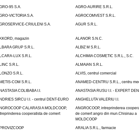
GRO-95 S.A.
AGRO-AURIRE S.R.L.
GRO-VICTORIA S.A.
AGROCOMVEST S.R.L.
GROSERVICE-CRIULENI S.A.
AGUR S.R.L.
KKORD, magazin
ALANOR S.N.C.
LBARA GRUP S.R.L.
ALBIZ M S.R.L.
LCARA-LUX S.R.L.
ALCHIMIA COSMETIC S.R.L., S.C.
LINC S.R.L.
ALMAIAN S.R.L.
LONZO S.R.L.
ALVIS, centrul comercial
METIS-COM S.R.L.
ANAMED-CENTRU S.R.L., centru med
NASTASIA COLIBABA I.I.
ANASTASIA RUSU I.I. - EXPERT DE
NDRIES SIRCU I.I. - centrul DENT-EURO
ANGHELUTA VALERIU I.I.
NGROCOOP CALARASI A MOLDCOOP,
ANGROCOOP, intreprinderea coopera
ntreprinderea cooperatista de comert
de comert angro din mun.Chisinau a
MOLDCOOP
PROVIZCOOP
ARALIA S.R.L., farmacie