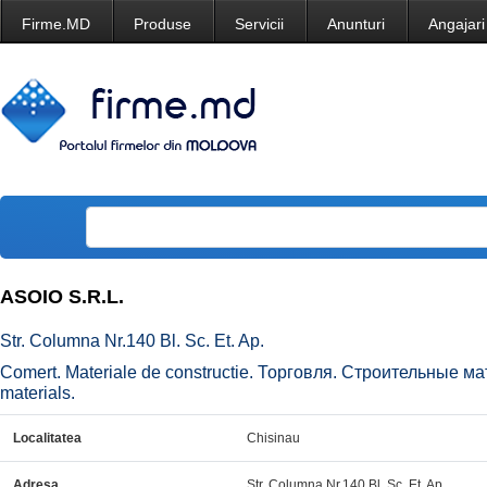
Firme.MD
Produse
Servicii
Anunturi
Angajari
ASOIO S.R.L.
Str. Columna Nr.140 Bl. Sc. Et. Ap.
Comert. Materiale de constructie. Торговля. Строительные ма
materials.
Localitatea
Chisinau
Adresa
Str. Columna Nr.140 Bl. Sc. Et. Ap.