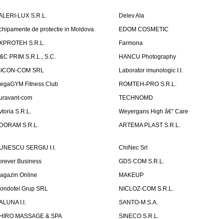
ALERI-LUX S.R.L.
Delev Ala
chipamente de protectie in Moldova
EDOM COSMETIC
XPROTEH S.R.L.
Farmona
&C PRIM S.R.L., S.C.
HANCU Photography
SICON-COM SRL
Laborator imunologic I.I.
egaGYM Fitness Club
ROMTEH-PRO S.R.L.
uravant-com
TECHNOMD
vtoria S.R.L.
Weyergans High â€“ Care
DORAM S.R.L.
ARTEMA PLAST S.R.L.
UNESCU SERGIU I.I.
ChiNec Srl
orever Business
GDS COM S.R.L.
agazin Online
MAKEUP
ondotel Grup SRL
NICLOZ-COM S.R.L.
ALUNA I.I.
SANTO-M S.A.
HIRO MASSAGE & SPA
SINECO S.R.L.