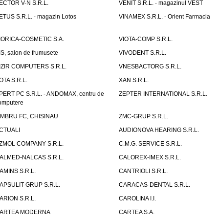
ECTOR V-N S.R.L.
VENIT S.R.L. - magazinul VEST
ETUS S.R.L. - magazin Lotos
VINAMEX S.R.L. - Orient Farmacia
IORICA-COSMETIC S.A.
VIOTA-COMP S.R.L.
IS, salon de frumusete
VIVODENT S.R.L.
IZIR COMPUTERS S.R.L.
VNESBACTORG S.R.L.
OTA S.R.L.
XAN S.R.L.
PERT PC S.R.L. - ANDOMAX, centru de
ZEPTER INTERNATIONAL S.R.L.
omputere
IMBRU FC, CHISINAU
ZMC-GRUP S.R.L.
CTUALI
AUDIONOVA HEARING S.R.L.
ZMOL COMPANY S.R.L.
C.M.G. SERVICE S.R.L.
ALMED-NALCAS S.R.L.
CALOREX-IMEX S.R.L.
AMINS S.R.L.
CANTRIOLI S.R.L.
APSULIT-GRUP S.R.L.
CARACAS-DENTAL S.R.L.
ARION S.R.L.
CAROLINA I.I.
ARTEA MODERNA
CARTEA S.A.