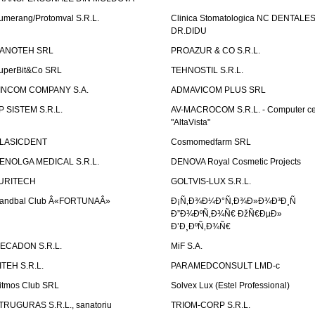
umerang/Protomval S.R.L.
Clinica Stomatologica NC DENTALE
DR.DIDU
ANOTEH SRL
PROAZUR & CO S.R.L.
uperBit&Co SRL
TEHNOSTIL S.R.L.
INCOM COMPANY S.A.
ADMAVICOM PLUS SRL
P SISTEM S.R.L.
AV-MACROCOM S.R.L. - Computer ce
"AltaVista"
LASICDENT
Cosmomedfarm SRL
ENOLGA MEDICAL S.R.L.
DENOVA Royal Cosmetic Projects
URITECH
GOLTVIS-LUX S.R.L.
andbal Club Â«FORTUNAÂ»
Ð¡Ñ‚Ð¾Ð¼Ð°Ñ‚Ð¾Ð»Ð¾Ð³Ð¸Ñ
Ð”Ð¾ÐºÑ‚Ð¾Ñ€ ÐžÑ€ÐµÐ»
Ð’Ð¸ÐºÑ‚Ð¾Ñ€
ECADON S.R.L.
MiF S.A.
ITEH S.R.L.
PARAMEDCONSULT LMD-c
itmos Club SRL
Solvex Lux (Estel Professional)
TRUGURAS S.R.L., sanatoriu
TRIOM-CORP S.R.L.