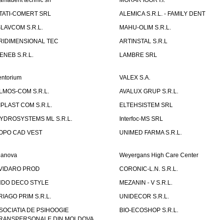
amadent technic srl
MORAR IGOR I.I.
TATI-COMERT SRL
ALEMICA S.R.L. - FAMILY DENT
SLAVCOM S.R.L.
MAHU-OLIM S.R.L.
RIDIMENSIONAL TEC
ARTINSTAL S.R.L
ENEB S.R.L.
LAMBRE SRL
entorium
VALEX S.A.
LMOS-COM S.R.L.
AVALUX GRUP S.R.L.
IPLAST COM S.R.L.
ELTEHSISTEM SRL
YDROSYSTEMS ML S.R.L.
Interfoc-MS SRL
OPO CAD VEST
UNIMED FARMA S.R.L.
ianova
Weyergans High Care Center
VIDARO PROD
CORONIC-L.N. S.R.L.
NDO DECO STYLE
MEZANIN - V S.R.L.
RIAGO PRIM S.R.L.
UNIDECOR S.R.L.
SOCIATIA DE PSIHOOGIE
BIO-ECOSHOP S.R.L.
RANSPERSONALE DIN MOLDOVA