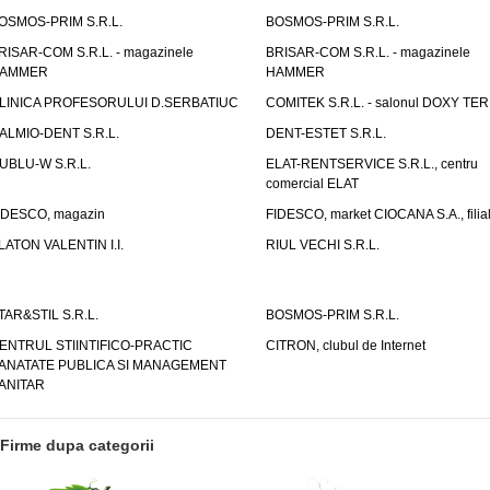
OSMOS-PRIM S.R.L.
BOSMOS-PRIM S.R.L.
RISAR-COM S.R.L. - magazinele
BRISAR-COM S.R.L. - magazinele
AMMER
HAMMER
LINICA PROFESORULUI D.SERBATIUC
COMITEK S.R.L. - salonul DOXY TE
ALMIO-DENT S.R.L.
DENT-ESTET S.R.L.
UBLU-W S.R.L.
ELAT-RENTSERVICE S.R.L., centru
comercial ELAT
IDESCO, magazin
FIDESCO, market CIOCANA S.A., filia
LATON VALENTIN I.I.
RIUL VECHI S.R.L.
TAR&STIL S.R.L.
BOSMOS-PRIM S.R.L.
ENTRUL STIINTIFICO-PRACTIC
CITRON, clubul de Internet
ANATATE PUBLICA SI MANAGEMENT
ANITAR
Firme dupa categorii