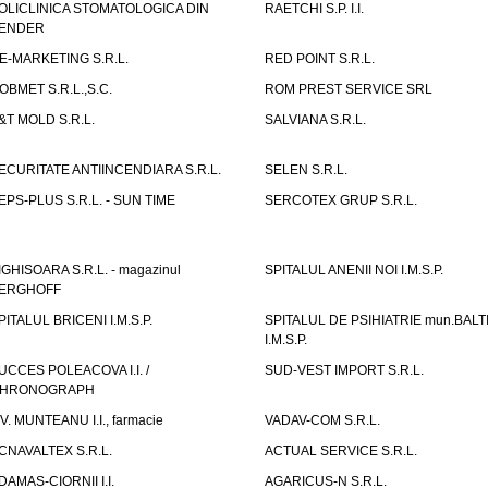
OLICLINICA STOMATOLOGICA DIN
RAETCHI S.P. I.I.
ENDER
E-MARKETING S.R.L.
RED POINT S.R.L.
OBMET S.R.L.,S.C.
ROM PREST SERVICE SRL
&T MOLD S.R.L.
SALVIANA S.R.L.
ECURITATE ANTIINCENDIARA S.R.L.
SELEN S.R.L.
EPS-PLUS S.R.L. - SUN TIME
SERCOTEX GRUP S.R.L.
IGHISOARA S.R.L. - magazinul
SPITALUL ANENII NOI I.M.S.P.
ERGHOFF
PITALUL BRICENI I.M.S.P.
SPITALUL DE PSIHIATRIE mun.BALT
I.M.S.P.
UCCES POLEACOVA I.I. /
SUD-VEST IMPORT S.R.L.
HRONOGRAPH
.V. MUNTEANU I.I., farmacie
VADAV-COM S.R.L.
CNAVALTEX S.R.L.
ACTUAL SERVICE S.R.L.
DAMAS-CIORNII I.I.
AGARICUS-N S.R.L.