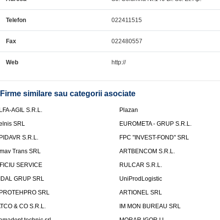
Telefon
022411515
Fax
022480557
Web
http://
Firme similare sau categorii asociate
LFA-AGIL S.R.L.
Plazan
elnis SRL
EUROMETA - GRUP S.R.L.
PIDAVR S.R.L.
FPC "INVEST-FOND" SRL
mav Trans SRL
ARTBENCOM S.R.L.
FICIU SERVICE
RULCAR S.R.L.
IDAL GRUP SRL
UniProdLogistic
PROTEHPRO SRL
ARTIONEL SRL
ATCO & CO S.R.L.
IM MON BUREAU SRL