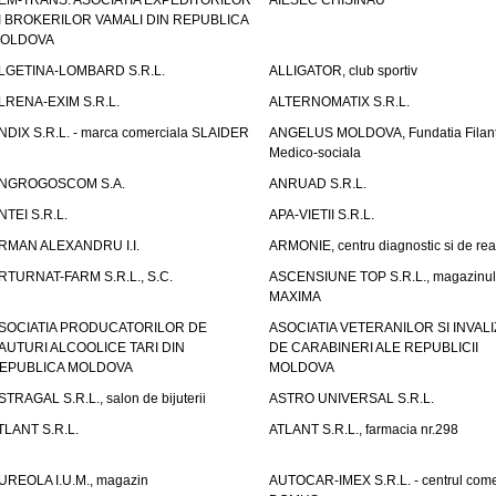
EM-TRANS. ASOCIATIA EXPEDITORILOR
AIESEC CHISINAU
I BROKERILOR VAMALI DIN REPUBLICA
OLDOVA
LGETINA-LOMBARD S.R.L.
ALLIGATOR, club sportiv
LRENA-EXIM S.R.L.
ALTERNOMATIX S.R.L.
NDIX S.R.L. - marca comerciala SLAIDER
ANGELUS MOLDOVA, Fundatia Filant
Medico-sociala
NGROGOSCOM S.A.
ANRUAD S.R.L.
NTEI S.R.L.
APA-VIETII S.R.L.
RMAN ALEXANDRU I.I.
ARMONIE, centru diagnostic si de reab
RTURNAT-FARM S.R.L., S.C.
ASCENSIUNE TOP S.R.L., magazinul
MAXIMA
SOCIATIA PRODUCATORILOR DE
ASOCIATIA VETERANILOR SI INVALI
AUTURI ALCOOLICE TARI DIN
DE CARABINERI ALE REPUBLICII
EPUBLICA MOLDOVA
MOLDOVA
STRAGAL S.R.L., salon de bijuterii
ASTRO UNIVERSAL S.R.L.
TLANT S.R.L.
ATLANT S.R.L., farmacia nr.298
UREOLA I.U.M., magazin
AUTOCAR-IMEX S.R.L. - centrul come