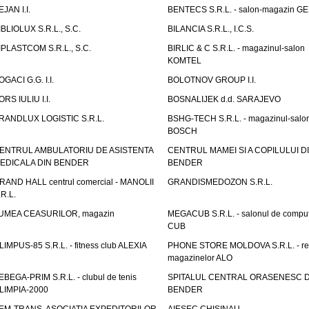
EJAN I.I.
BENTECS S.R.L. - salon-magazin G
IBLIOLUX S.R.L., S.C.
BILANCIA S.R.L., I.C.S.
IPLASTCOM S.R.L., S.C.
BIRLIC & C S.R.L. - magazinul-salon
KOMTEL
OGACI G.G. I.I.
BOLOTNOV GROUP I.I.
ORS IULIU I.I.
BOSNALIJEK d.d. SARAJEVO
RANDLUX LOGISTIC S.R.L.
BSHG-TECH S.R.L. - magazinul-salo
BOSCH
ENTRUL AMBULATORIU DE ASISTENTA
CENTRUL MAMEI SI A COPILULUI D
EDICALA DIN BENDER
BENDER
RAND HALL centrul comercial - MANOLII
GRANDISMEDOZON S.R.L.
.R.L.
UMEA CEASURILOR, magazin
MEGACUB S.R.L. - salonul de compu
CUB
LIMPUS-85 S.R.L. - fitness club ALEXIA
PHONE STORE MOLDOVA S.R.L. - re
magazinelor ALO
EBEGA-PRIM S.R.L. - clubul de tenis
SPITALUL CENTRAL ORASENESC D
LIMPIA-2000
BENDER