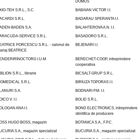
DOMUS
XIO-TEH S.R.L., S.C.
BABAIAN VICTOR I.I.
ACARDI S.R.L.
BADARAU SPERANTA I.I.
ADEN-BADEN S.A.
BALAHTEROVA A.N. I.I.
ARACUDA-SERVICE S.R.L.
BASADORO S.R.L.
EATRICE PORCESCU S.R.L. - salonul de
BEJENARI I.I.
ariaj BEATRICE
ENDERIRINOCTORG I.U.M.
BERECHET-COOP, intreprindere
cooperativa
IBLION S.R.L., librarie
BICSALT-GRUP S.R.L.
IOMEDICAL S.R.L.
BIRIUZA TOPORAS I.I.
LANURI S.A.
BODNARI P.M. I.I.
OICO V. I.I.
BOLID S.R.L.
OLOGAN ANA I.I.
BOND ELECTRONICS, intreprindere
stiintifica de producere
OSS HUGO BOSS, magazin
BOTANICA S.A., F.P.C.
UCURIA S.A., magazin specializat
BUCURIA S.A., magazin specializat