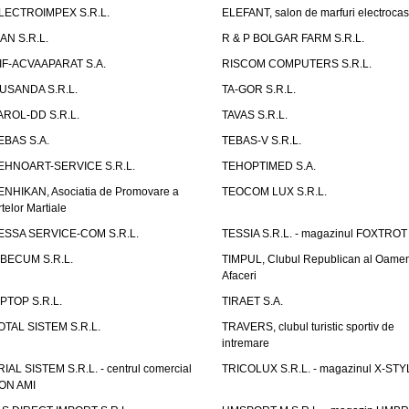
LECTROIMPEX S.R.L.
ELEFANT, salon de marfuri electrocas
IAN S.R.L.
R & P BOLGAR FARM S.R.L.
IF-ACVAAPARAT S.A.
RISCOM COMPUTERS S.R.L.
USANDA S.R.L.
TA-GOR S.R.L.
AROL-DD S.R.L.
TAVAS S.R.L.
EBAS S.A.
TEBAS-V S.R.L.
EHNOART-SERVICE S.R.L.
TEHOPTIMED S.A.
ENHIKAN, Asociatia de Promovare a
TEOCOM LUX S.R.L.
rtelor Martiale
ESSA SERVICE-COM S.R.L.
TESSIA S.R.L. - magazinul FOXTROT
IBECUM S.R.L.
TIMPUL, Clubul Republican al Oamen
Afaceri
IPTOP S.R.L.
TIRAET S.A.
OTAL SISTEM S.R.L.
TRAVERS, clubul turistic sportiv de
intremare
RIAL SISTEM S.R.L. - centrul comercial
TRICOLUX S.R.L. - magazinul X-STY
ON AMI