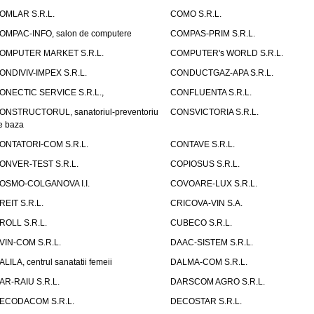
OMLAR S.R.L.
COMO S.R.L.
OMPAC-INFO, salon de computere
COMPAS-PRIM S.R.L.
OMPUTER MARKET S.R.L.
COMPUTER's WORLD S.R.L.
ONDIVIV-IMPEX S.R.L.
CONDUCTGAZ-APA S.R.L.
ONECTIC SERVICE S.R.L.,
CONFLUENTA S.R.L.
ONSTRUCTORUL, sanatoriul-preventoriu
CONSVICTORIA S.R.L.
e baza
ONTATORI-COM S.R.L.
CONTAVE S.R.L.
ONVER-TEST S.R.L.
COPIOSUS S.R.L.
OSMO-COLGANOVA I.I.
COVOARE-LUX S.R.L.
REIT S.R.L.
CRICOVA-VIN S.A.
ROLL S.R.L.
CUBECO S.R.L.
VIN-COM S.R.L.
DAAC-SISTEM S.R.L.
ALILA, centrul sanatatii femeii
DALMA-COM S.R.L.
AR-RAIU S.R.L.
DARSCOM AGRO S.R.L.
ECODACOM S.R.L.
DECOSTAR S.R.L.