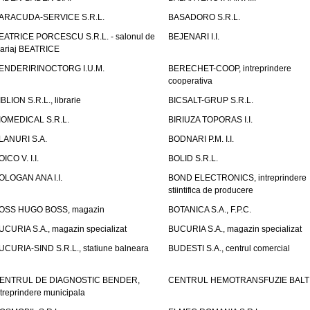
ARACUDA-SERVICE S.R.L.
BASADORO S.R.L.
EATRICE PORCESCU S.R.L. - salonul de
BEJENARI I.I.
ariaj BEATRICE
ENDERIRINOCTORG I.U.M.
BERECHET-COOP, intreprindere
cooperativa
IBLION S.R.L., librarie
BICSALT-GRUP S.R.L.
IOMEDICAL S.R.L.
BIRIUZA TOPORAS I.I.
LANURI S.A.
BODNARI P.M. I.I.
OICO V. I.I.
BOLID S.R.L.
OLOGAN ANA I.I.
BOND ELECTRONICS, intreprindere
stiintifica de producere
OSS HUGO BOSS, magazin
BOTANICA S.A., F.P.C.
UCURIA S.A., magazin specializat
BUCURIA S.A., magazin specializat
UCURIA-SIND S.R.L., statiune balneara
BUDESTI S.A., centrul comercial
ENTRUL DE DIAGNOSTIC BENDER,
CENTRUL HEMOTRANSFUZIE BALT
ntreprindere municipala