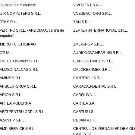
IS, salon de frumusete
VIVODENT S.R.L.
IZIR COMPUTERS S.R.L.
VNESBACTORG S.R.L.
OTA S.R.L.
XAN S.R.L.
PERT PC S.R.L. - ANDOMAX, centru de
ZEPTER INTERNATIONAL S.R.L.
omputere
IMBRU FC, CHISINAU
ZMC-GRUP S.R.L.
CTUALI
AUDIONOVA HEARING S.R.L.
ZMOL COMPANY S.R.L.
C.M.G. SERVICE S.R.L.
ALMED-NALCAS S.R.L.
CALOREX-IMEX S.R.L.
AMINS S.R.L.
CANTRIOLI S.R.L.
APSULIT-GRUP S.R.L.
CARACAS-DENTAL S.R.L.
ARION S.R.L.
CAROLINA I.I.
ARTEA MODERNA
CARTEA S.A.
ARTI PENTRU COPII S.R.L.
CARTUS I.S.
AZANTIP S.R.L.
CEBAN V.I. I.I.
EMP SERVICE S.R.L.
CENTRUL DE IGIENA SI EPIDEMIOL
CAMENCA