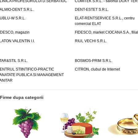
LINICA PROFESORULUI D.SERBATIUC
COMITEK S.R.L. - salonul DOXY TE
ALMIO-DENT S.R.L.
DENT-ESTET S.R.L.
UBLU-W S.R.L.
ELAT-RENTSERVICE S.R.L., centru
comercial ELAT
IDESCO, magazin
FIDESCO, market CIOCANA S.A., filia
LATON VALENTIN I.I.
RIUL VECHI S.R.L.
TAR&STIL S.R.L.
BOSMOS-PRIM S.R.L.
ENTRUL STIINTIFICO-PRACTIC
CITRON, clubul de Internet
ANATATE PUBLICA SI MANAGEMENT
ANITAR
Firme dupa categorii