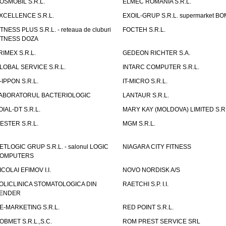
OSMOBIL S.R.L.
ELMEC ROMANIA S.R.L.
XCELLENCE S.R.L.
EXOIL-GRUP S.R.L. supermarket B
ITNESS PLUS S.R.L. - reteaua de cluburi
FOCTEH S.R.L.
ITNESS DOZA
RIMEX S.R.L.
GEDEON RICHTER S.A.
LOBAL SERVICE S.R.L.
INTARC COMPUTER S.R.L.
T-IPPON S.R.L.
IT-MICRO S.R.L.
ABORATORUL BACTERIOLOGIC
LANTAUR S.R.L.
OIAL-DT S.R.L.
MARY KAY (MOLDOVA) LIMITED S.R.
ESTER S.R.L.
MGM S.R.L.
ETLOGIC GRUP S.R.L. - salonul LOGIC
NIAGARA CITY FITNESS
OMPUTERS
ICOLAI EFIMOV I.I.
NOVO NORDISK A/S
OLICLINICA STOMATOLOGICA DIN
RAETCHI S.P. I.I.
ENDER
E-MARKETING S.R.L.
RED POINT S.R.L.
OBMET S.R.L.,S.C.
ROM PREST SERVICE SRL