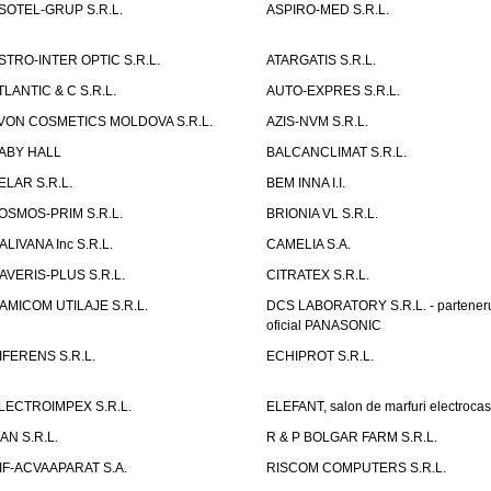
SOTEL-GRUP S.R.L.
ASPIRO-MED S.R.L.
STRO-INTER OPTIC S.R.L.
ATARGATIS S.R.L.
TLANTIC & C S.R.L.
AUTO-EXPRES S.R.L.
VON COSMETICS MOLDOVA S.R.L.
AZIS-NVM S.R.L.
ABY HALL
BALCANCLIMAT S.R.L.
ELAR S.R.L.
BEM INNA I.I.
OSMOS-PRIM S.R.L.
BRIONIA VL S.R.L.
ALIVANA Inc S.R.L.
CAMELIA S.A.
AVERIS-PLUS S.R.L.
CITRATEX S.R.L.
AMICOM UTILAJE S.R.L.
DCS LABORATORY S.R.L. - partener
oficial PANASONIC
IFERENS S.R.L.
ECHIPROT S.R.L.
LECTROIMPEX S.R.L.
ELEFANT, salon de marfuri electrocas
IAN S.R.L.
R & P BOLGAR FARM S.R.L.
IF-ACVAAPARAT S.A.
RISCOM COMPUTERS S.R.L.