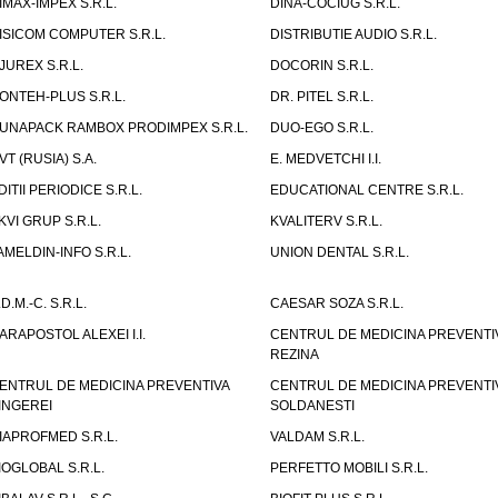
IMAX-IMPEX S.R.L.
DINA-COCIUG S.R.L.
ISICOM COMPUTER S.R.L.
DISTRIBUTIE AUDIO S.R.L.
JUREX S.R.L.
DOCORIN S.R.L.
ONTEH-PLUS S.R.L.
DR. PITEL S.R.L.
UNAPACK RAMBOX PRODIMPEX S.R.L.
DUO-EGO S.R.L.
VT (RUSIA) S.A.
E. MEDVETCHI I.I.
DITII PERIODICE S.R.L.
EDUCATIONAL CENTRE S.R.L.
KVI GRUP S.R.L.
KVALITERV S.R.L.
AMELDIN-INFO S.R.L.
UNION DENTAL S.R.L.
.D.M.-C. S.R.L.
CAESAR SOZA S.R.L.
ARAPOSTOL ALEXEI I.I.
CENTRUL DE MEDICINA PREVENTI
REZINA
ENTRUL DE MEDICINA PREVENTIVA
CENTRUL DE MEDICINA PREVENTI
INGEREI
SOLDANESTI
IAPROFMED S.R.L.
VALDAM S.R.L.
IOGLOBAL S.R.L.
PERFETTO MOBILI S.R.L.