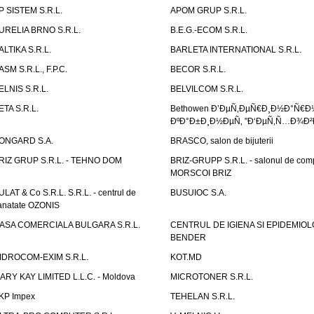
P SISTEM S.R.L.
APOM GRUP S.R.L.
URELIA BRNO S.R.L.
B.E.G.-ECOM S.R.L.
ALTIKA S.R.L.
BARLETA INTERNATIONAL S.R.L.
ASM S.R.L., F.P.C.
BECOR S.R.L.
ELNIS S.R.L.
BELVILCOM S.R.L.
ETA S.R.L.
Bethowen Ð’ÐµÑ‚ÐµÑ€Ð¸Ð½Ð°Ñ€Ð
ÐºÐ°Ð±Ð¸Ð½ÐµÑ‚ "Ð‘ÐµÑ‚Ñ…Ð¾Ð²
ONGARD S.A.
BRASCO, salon de bijuterii
RIZ GRUP S.R.L. - TEHNO DOM
BRIZ-GRUPP S.R.L. - salonul de com
MORSCOI BRIZ
ULAT & Co S.R.L. S.R.L. - centrul de
BUSUIOC S.A.
anatate OZONIS
ASA COMERCIALA BULGARA S.R.L.
CENTRUL DE IGIENA SI EPIDEMIOL
BENDER
IDROCOM-EXIM S.R.L.
KOT.MD
ARY KAY LIMITED L.L.C. - Moldova
MICROTONER S.R.L.
KP Impex
TEHELAN S.R.L.