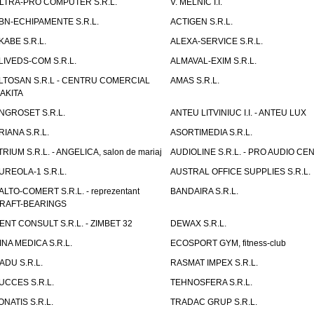
LTRA-PRO COMPUTER S.R.L.
V. MELNIC I.I.
BN-ECHIPAMENTE S.R.L.
ACTIGEN S.R.L.
KABE S.R.L.
ALEXA-SERVICE S.R.L.
LIVEDS-COM S.R.L.
ALMAVAL-EXIM S.R.L.
LTOSAN S.R.L - CENTRU COMERCIAL
AMAS S.R.L.
AKITA
NGROSET S.R.L.
ANTEU LITVINIUC I.I. - ANTEU LUX
RIANA S.R.L.
ASORTIMEDIA S.R.L.
TRIUM S.R.L. - ANGELICA, salon de mariaj
AUDIOLINE S.R.L. - PRO AUDIO CE
UREOLA-1 S.R.L.
AUSTRAL OFFICE SUPPLIES S.R.L.
ALTO-COMERT S.R.L. - reprezentant
BANDAIRA S.R.L.
RAFT-BEARINGS
ENT CONSULT S.R.L. - ZIMBET 32
DEWAX S.R.L.
INA MEDICA S.R.L.
ECOSPORT GYM, fitness-club
ADU S.R.L.
RASMAT IMPEX S.R.L.
UCCES S.R.L.
TEHNOSFERA S.R.L.
ONATIS S.R.L.
TRADAC GRUP S.R.L.