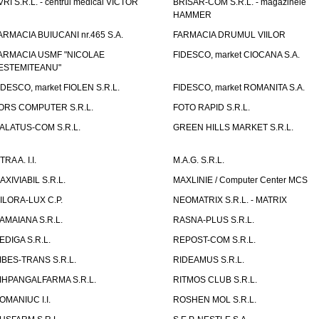
VRI S.R.L. - centrul medical VICTOR
BRISAR-COM S.R.L. - magazinele
HAMMER
ARMACIA BUIUCANI nr.465 S.A.
FARMACIA DRUMUL VIILOR
ARMACIA USMF "NICOLAE
FIDESCO, market CIOCANA S.A.
ESTEMITEANU"
IDESCO, market FIOLEN S.R.L.
FIDESCO, market ROMANITA S.A.
ORS COMPUTER S.R.L.
FOTO RAPID S.R.L.
ALATUS-COM S.R.L.
GREEN HILLS MARKET S.R.L.
TRA A. I.I.
M.A.G. S.R.L.
AXIVIABIL S.R.L.
MAXLINIE / Computer Center MCS
ILORA-LUX C.P.
NEOMATRIX S.R.L. - MATRIX
AMAIANA S.R.L.
RASNA-PLUS S.R.L.
EDIGA S.R.L.
REPOST-COM S.R.L.
IBES-TRANS S.R.L.
RIDEAMUS S.R.L.
IHPANGALFARMA S.R.L.
RITMOS CLUB S.R.L.
OMANIUC I.I.
ROSHEN MOL S.R.L.