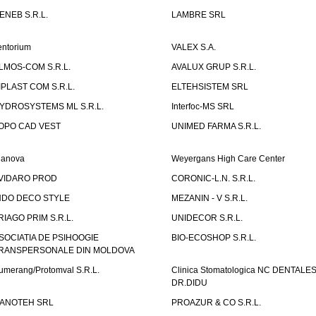
ENEB S.R.L.
LAMBRE SRL
entorium
VALEX S.A.
LMOS-COM S.R.L.
AVALUX GRUP S.R.L.
IPLAST COM S.R.L.
ELTEHSISTEM SRL
YDROSYSTEMS ML S.R.L.
Interfoc-MS SRL
OPO CAD VEST
UNIMED FARMA S.R.L.
ianova
Weyergans High Care Center
VIDARO PROD
CORONIC-L.N. S.R.L.
NDO DECO STYLE
MEZANIN - V S.R.L.
RIAGO PRIM S.R.L.
UNIDECOR S.R.L.
SOCIATIA DE PSIHOOGIE
BIO-ECOSHOP S.R.L.
RANSPERSONALE DIN MOLDOVA
umerang/Protomval S.R.L.
Clinica Stomatologica NC DENTALE
DR.DIDU
ANOTEH SRL
PROAZUR & CO S.R.L.