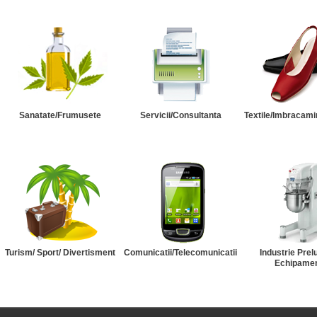
Sanatate/Frumusete
Servicii/Consultanta
Textile/Imbracami
Turism/ Sport/ Divertisment
Comunicatii/Telecomunicatii
Industrie Prel
Echipame