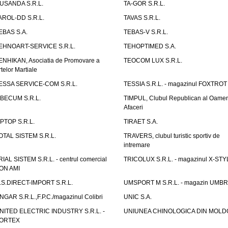
USANDA S.R.L.
TA-GOR S.R.L.
AROL-DD S.R.L.
TAVAS S.R.L.
EBAS S.A.
TEBAS-V S.R.L.
EHNOART-SERVICE S.R.L.
TEHOPTIMED S.A.
ENHIKAN, Asociatia de Promovare a
TEOCOM LUX S.R.L.
rtelor Martiale
ESSA SERVICE-COM S.R.L.
TESSIA S.R.L. - magazinul FOXTROT
IBECUM S.R.L.
TIMPUL, Clubul Republican al Oamen
Afaceri
IPTOP S.R.L.
TIRAET S.A.
OTAL SISTEM S.R.L.
TRAVERS, clubul turistic sportiv de
intremare
RIAL SISTEM S.R.L. - centrul comercial
TRICOLUX S.R.L. - magazinul X-STY
ON AMI
.S.DIRECT-IMPORT S.R.L.
UMSPORT M S.R.L. - magazin UMB
NGAR S.R.L.,F.P.C./magazinul Colibri
UNIC S.A.
NITED ELECTRIC INDUSTRY S.R.L. -
UNIUNEA CHINOLOGICA DIN MOLD
ORTEX