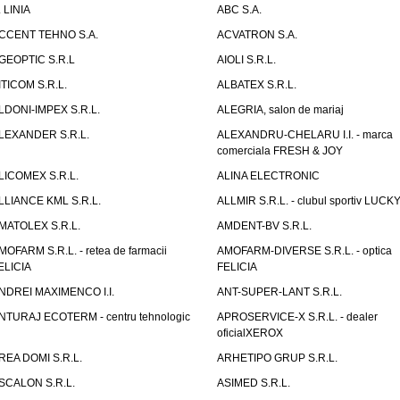
. LINIA
ABC S.A.
CCENT TEHNO S.A.
ACVATRON S.A.
GEOPTIC S.R.L
AIOLI S.R.L.
ITICOM S.R.L.
ALBATEX S.R.L.
LDONI-IMPEX S.R.L.
ALEGRIA, salon de mariaj
LEXANDER S.R.L.
ALEXANDRU-CHELARU I.I. - marca
comerciala FRESH & JOY
LICOMEX S.R.L.
ALINA ELECTRONIC
LLIANCE KML S.R.L.
ALLMIR S.R.L. - clubul sportiv LUCKY
MATOLEX S.R.L.
AMDENT-BV S.R.L.
MOFARM S.R.L. - retea de farmacii
AMOFARM-DIVERSE S.R.L. - optica
ELICIA
FELICIA
NDREI MAXIMENCO I.I.
ANT-SUPER-LANT S.R.L.
NTURAJ ECOTERM - centru tehnologic
APROSERVICE-X S.R.L. - dealer
oficialXEROX
REA DOMI S.R.L.
ARHETIPO GRUP S.R.L.
SCALON S.R.L.
ASIMED S.R.L.