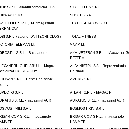
TOB S.R.L. / aliantul comercial TITA
STYLE PLUS S.R.L.
UBWAY FOTO
SUCCES S.A.
WEET LIFE S.R.L., I.M. / magazinul
TEXTILE-ETALON S.R.L.
ERRANOVA
OBI S.R.L. / salonul DMI TECHNOLOGY
TOTAL FITNESS
ICTORIA TELEMAN I.I.
VIVAM I.I.
GROSTILI S.R.L. - Baza angro
AKM-VETERAN S.R.L. - Magazinul 
REZERV
LEXANDRU-CHELARU I.I. - Magazinul
ALFA-NISTRU S.A. - Reprezentanta i
pecializat FRESH & JOY
Chisinau
LTOSAN S.R.L. - Centrul de serviciu
AMURG S.R.L.
echnic
SPECT-3 S.R.L.
ATLANT S.R.L. - MAGAZIN
URATUS S.R.L. - magazinul AUR
AURATUS S.R.L. - magazinul AUR
OSMOS-PRIM S.R.L.
BOSMOS-PRIM S.R.L.
RISAR-COM S.R.L. - magazinele
BRISAR-COM S.R.L. - magazinele
AMMER
HAMMER