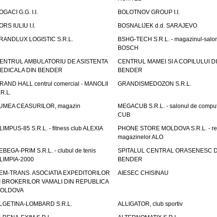
OGACI G.G. I.I.
BOLOTNOV GROUP I.I.
ORS IULIU I.I.
BOSNALIJEK d.d. SARAJEVO
RANDLUX LOGISTIC S.R.L.
BSHG-TECH S.R.L. - magazinul-salo
BOSCH
ENTRUL AMBULATORIU DE ASISTENTA
CENTRUL MAMEI SI A COPILULUI D
EDICALA DIN BENDER
BENDER
RAND HALL centrul comercial - MANOLII
GRANDISMEDOZON S.R.L.
.R.L.
UMEA CEASURILOR, magazin
MEGACUB S.R.L. - salonul de compu
CUB
LIMPUS-85 S.R.L. - fitness club ALEXIA
PHONE STORE MOLDOVA S.R.L. - re
magazinelor ALO
EBEGA-PRIM S.R.L. - clubul de tenis
SPITALUL CENTRAL ORASENESC D
LIMPIA-2000
BENDER
EM-TRANS. ASOCIATIA EXPEDITORILOR
AIESEC CHISINAU
I BROKERILOR VAMALI DIN REPUBLICA
OLDOVA
LGETINA-LOMBARD S.R.L.
ALLIGATOR, club sportiv