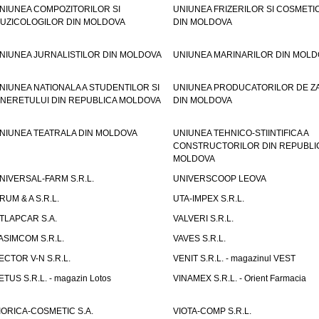
NIUNEA COMPOZITORILOR SI
UNIUNEA FRIZERILOR SI COSMETI
UZICOLOGILOR DIN MOLDOVA
DIN MOLDOVA
NIUNEA JURNALISTILOR DIN MOLDOVA
UNIUNEA MARINARILOR DIN MOLD
NIUNEA NATIONALA A STUDENTILOR SI
UNIUNEA PRODUCATORILOR DE Z
INERETULUI DIN REPUBLICA MOLDOVA
DIN MOLDOVA
NIUNEA TEATRALA DIN MOLDOVA
UNIUNEA TEHNICO-STIINTIFICA A
CONSTRUCTORILOR DIN REPUBLI
MOLDOVA
NIVERSAL-FARM S.R.L.
UNIVERSCOOP LEOVA
RUM & A S.R.L.
UTA-IMPEX S.R.L.
TLAPCAR S.A.
VALVERI S.R.L.
ASIMCOM S.R.L.
VAVES S.R.L.
ECTOR V-N S.R.L.
VENIT S.R.L. - magazinul VEST
ETUS S.R.L. - magazin Lotos
VINAMEX S.R.L. - Orient Farmacia
IORICA-COSMETIC S.A.
VIOTA-COMP S.R.L.