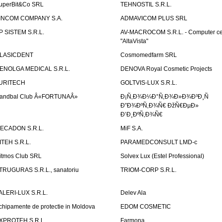
uperBit&Co SRL
TEHNOSTIL S.R.L.
INCOM COMPANY S.A.
ADMAVICOM PLUS SRL
P SISTEM S.R.L.
AV-MACROCOM S.R.L. - Computer ce
"AltaVista"
LASICDENT
Cosmomedfarm SRL
ENOLGA MEDICAL S.R.L.
DENOVA Royal Cosmetic Projects
URITECH
GOLTVIS-LUX S.R.L.
andbal Club Â«FORTUNAÂ»
Ð¡Ñ‚Ð¾Ð¼Ð°Ñ‚Ð¾Ð»Ð¾Ð³Ð¸Ñ
Ð”Ð¾ÐºÑ‚Ð¾Ñ€ ÐžÑ€ÐµÐ»
Ð’Ð¸ÐºÑ‚Ð¾Ñ€
ECADON S.R.L.
MiF S.A.
ITEH S.R.L.
PARAMEDCONSULT LMD-c
itmos Club SRL
Solvex Lux (Estel Professional)
TRUGURAS S.R.L., sanatoriu
TRIOM-CORP S.R.L.
ALERI-LUX S.R.L.
Delev Ala
chipamente de protectie in Moldova
EDOM COSMETIC
XPROTEH S.R.L.
Farmona