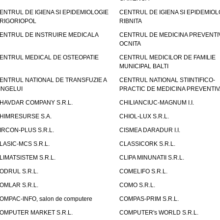
ENTRUL DE IGIENA SI EPIDEMIOLOGIE
CENTRUL DE IGIENA SI EPIDEMIOL
RIGORIOPOL
RIBNITA
ENTRUL DE INSTRUIRE MEDICALA
CENTRUL DE MEDICINA PREVENTI
OCNITA
ENTRUL MEDICAL DE OSTEOPATIE
CENTRUL MEDICILOR DE FAMILIE
MUNICIPAL BALTI
ENTRUL NATIONAL DE TRANSFUZIE A
CENTRUL NATIONAL STIINTIFICO-
INGELUI
PRACTIC DE MEDICINA PREVENTIV
HAVDAR COMPANY S.R.L.
CHILIANCIUC-MAGNUM I.I.
HIMRESURSE S.A.
CHIOL-LUX S.R.L.
IRCON-PLUS S.R.L.
CISMEA DARADUR I.I.
LASIC-MCS S.R.L.
CLASSICORK S.R.L.
LIMATSISTEM S.R.L.
CLIPA MINUNATII S.R.L.
ODRUL S.R.L.
COMELIFO S.R.L.
OMLAR S.R.L.
COMO S.R.L.
OMPAC-INFO, salon de computere
COMPAS-PRIM S.R.L.
OMPUTER MARKET S.R.L.
COMPUTER's WORLD S.R.L.