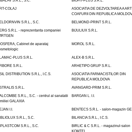
IBALAV S.R.L., S.C.
BIOFIT-PLUS S.R.L.
RT-COLAJ
ASOCIATIA DE DEZVOLTAREA A ART
COAFURII DIN REPUBLICA MOLDO
ELDORNVIN S.R.L., S.C.
BELMOND-PRINT S.R.L.
ERG S.R.L. - reprezentanta companiei
BIJULIUX S.R.L.
IRTGEN
IOSFERA, Cabinet de aparataj
MOROL S.R.L.
osmetologic
LAMAC-PLUS S.R.L.
ALEX-B S.R.L.
RBORE S.R.L.
ARHETIPO GRUP S.R.L.
SIL DISTRIBUTION S.R.L., I.C.S.
ASOCIATIA FARMACISTILOR DIN
REPUBLICA MOLDOVA
STRALIS S.R.L.
AVANGARD-PRIM S.R.L.
ALCOMBE S.R.L., S.C. - centrul al sanatatii
BARGAN L. I.I.
amiliei GALAXIA
EJAN I.I.
BENTECS S.R.L. - salon-magazin G
IBLIOLUX S.R.L., S.C.
BILANCIA S.R.L., I.C.S.
IPLASTCOM S.R.L., S.C.
BIRLIC & C S.R.L. - magazinul-salon
KOMTEL