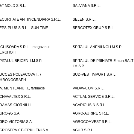
&T MOLD S.R.L.
SALVIANA S.R.L.
ECURITATE ANTIINCENDIARA S.R.L.
SELEN S.R.L.
EPS-PLUS S.R.L. - SUN TIME
SERCOTEX GRUP S.R.L.
IGHISOARA S.R.L. - magazinul
SPITALUL ANENII NOI I.M.S.P.
ERGHOFF
PITALUL BRICENI I.M.S.P.
SPITALUL DE PSIHIATRIE mun.BALT
I.M.S.P.
UCCES POLEACOVA I.I. /
SUD-VEST IMPORT S.R.L.
HRONOGRAPH
.V. MUNTEANU I.I., farmacie
VADAV-COM S.R.L.
CNAVALTEX S.R.L.
ACTUAL SERVICE S.R.L.
DAMAS-CIORNII I.I.
AGARICUS-N S.R.L.
GRO-95 S.A.
AGRO-AURIRE S.R.L.
GRO-VICTORIA S.A.
AGROCOMVEST S.R.L.
GROSERVICE-CRIULENI S.A.
AGUR S.R.L.