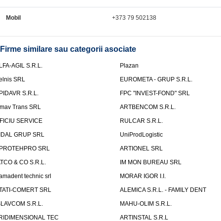
Mobil
+373 79 502138
Firme similare sau categorii asociate
LFA-AGIL S.R.L.
Plazan
elnis SRL
EUROMETA - GRUP S.R.L.
PIDAVR S.R.L.
FPC "INVEST-FOND" SRL
mav Trans SRL
ARTBENCOM S.R.L.
FICIU SERVICE
RULCAR S.R.L.
IDAL GRUP SRL
UniProdLogistic
PROTEHPRO SRL
ARTIONEL SRL
ATCO & CO S.R.L.
IM MON BUREAU SRL
amadent technic srl
MORAR IGOR I.I.
TATI-COMERT SRL
ALEMICA S.R.L. - FAMILY DENT
SLAVCOM S.R.L.
MAHU-OLIM S.R.L.
RIDIMENSIONAL TEC
ARTINSTAL S.R.L