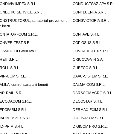
ONDIVIV-IMPEX S.R.L.
CONDUCTGAZ-APA S.R.L.
ONECTIC SERVICE S.R.L.,
CONFLUENTA S.R.L.
ONSTRUCTORUL, sanatoriul-preventoriu
CONSVICTORIA S.R.L.
e baza
ONTATORI-COM S.R.L.
CONTAVE S.R.L.
ONVER-TEST S.R.L.
COPIOSUS S.R.L.
OSMO-COLGANOVA I.I.
COVOARE-LUX S.R.L.
REIT S.R.L.
CRICOVA-VIN S.A.
ROLL S.R.L.
CUBECO S.R.L.
VIN-COM S.R.L.
DAAC-SISTEM S.R.L.
ALILA, centrul sanatatii femeii
DALMA-COM S.R.L.
AR-RAIU S.R.L.
DARSCOM AGRO S.R.L.
ECODACOM S.R.L.
DECOSTAR S.R.L.
EPOFARM S.R.L.
DERMAX-EXIM S.R.L.
IADIM IMPEX S.R.L.
DIALIS-PRIM S.R.L.
ID-PRIM S.R.L.
DIGICOM PRO S.R.L.