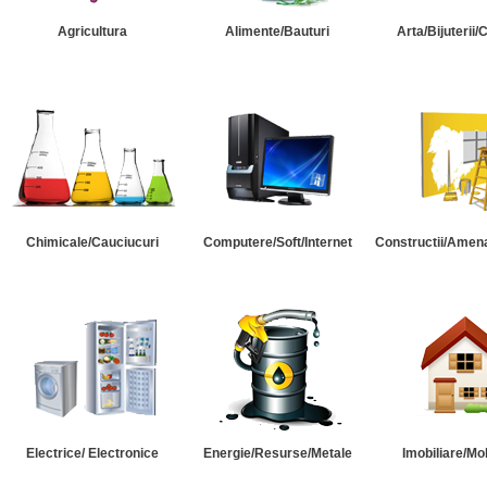
Agricultura
Alimente/Bauturi
Arta/Bijuterii/
Chimicale/Cauciucuri
Computere/Soft/Internet
Constructii/Amena
Electrice/ Electronice
Energie/Resurse/Metale
Imobiliare/Mob