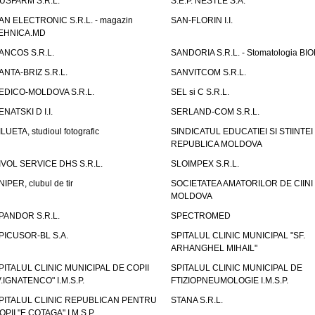
USFARM S.R.L.
S.E.P. NESTLE S.A.
AN ELECTRONIC S.R.L. - magazin
SAN-FLORIN I.I.
EHNICA.MD
ANCOS S.R.L.
SANDORIA S.R.L. - Stomatologia BI
ANTA-BRIZ S.R.L.
SANVITCOM S.R.L.
EDICO-MOLDOVA S.R.L.
SEL si C S.R.L.
ENATSKI D I.I.
SERLAND-COM S.R.L.
ILUETA, studioul fotografic
SINDICATUL EDUCATIEI SI STIINTEI
REPUBLICA MOLDOVA
IVOL SERVICE DHS S.R.L.
SLOIMPEX S.R.L.
NIPER, clubul de tir
SOCIETATEA AMATORILOR DE CIINI
MOLDOVA
PANDOR S.R.L.
SPECTROMED
PICUSOR-BL S.A.
SPITALUL CLINIC MUNICIPAL "SF.
ARHANGHEL MIHAIL"
PITALUL CLINIC MUNICIPAL DE COPII
SPITALUL CLINIC MUNICIPAL DE
V.IGNATENCO" I.M.S.P.
FTIZIOPNEUMOLOGIE I.M.S.P.
PITALUL CLINIC REPUBLICAN PENTRU
STANA S.R.L.
OPII "E.COTAGA" I.M.S.P.