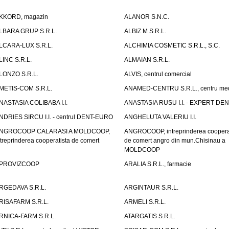
KKORD, magazin
ALANOR S.N.C.
LBARA GRUP S.R.L.
ALBIZ M S.R.L.
LCARA-LUX S.R.L.
ALCHIMIA COSMETIC S.R.L., S.C.
LINC S.R.L.
ALMAIAN S.R.L.
LONZO S.R.L.
ALVIS, centrul comercial
METIS-COM S.R.L.
ANAMED-CENTRU S.R.L., centru med
NASTASIA COLIBABA I.I.
ANASTASIA RUSU I.I. - EXPERT DE
NDRIES SIRCU I.I. - centrul DENT-EURO
ANGHELUTA VALERIU I.I.
NGROCOOP CALARASI A MOLDCOOP,
ANGROCOOP, intreprinderea coopera
ntreprinderea cooperatista de comert
de comert angro din mun.Chisinau a
MOLDCOOP
PROVIZCOOP
ARALIA S.R.L., farmacie
RGEDAVA S.R.L.
ARGINTAUR S.R.L.
RISAFARM S.R.L.
ARMELI S.R.L.
RNICA-FARM S.R.L.
ATARGATIS S.R.L.