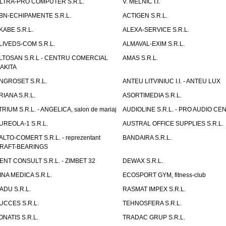
LTRA-PRO COMPUTER S.R.L.
V. MELNIC I.I.
BN-ECHIPAMENTE S.R.L.
ACTIGEN S.R.L.
KABE S.R.L.
ALEXA-SERVICE S.R.L.
LIVEDS-COM S.R.L.
ALMAVAL-EXIM S.R.L.
LTOSAN S.R.L - CENTRU COMERCIAL
AMAS S.R.L.
AKITA
NGROSET S.R.L.
ANTEU LITVINIUC I.I. - ANTEU LUX
RIANA S.R.L.
ASORTIMEDIA S.R.L.
TRIUM S.R.L. - ANGELICA, salon de mariaj
AUDIOLINE S.R.L. - PRO AUDIO CE
UREOLA-1 S.R.L.
AUSTRAL OFFICE SUPPLIES S.R.L.
ALTO-COMERT S.R.L. - reprezentant
BANDAIRA S.R.L.
RAFT-BEARINGS
ENT CONSULT S.R.L. - ZIMBET 32
DEWAX S.R.L.
INA MEDICA S.R.L.
ECOSPORT GYM, fitness-club
ADU S.R.L.
RASMAT IMPEX S.R.L.
UCCES S.R.L.
TEHNOSFERA S.R.L.
ONATIS S.R.L.
TRADAC GRUP S.R.L.