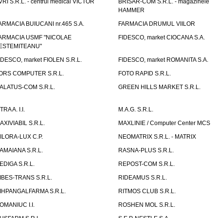
VRI S.R.L. - centrul medical VICTOR
BRISAR-COM S.R.L. - magazinele
HAMMER
ARMACIA BUIUCANI nr.465 S.A.
FARMACIA DRUMUL VIILOR
ARMACIA USMF "NICOLAE
FIDESCO, market CIOCANA S.A.
ESTEMITEANU"
IDESCO, market FIOLEN S.R.L.
FIDESCO, market ROMANITA S.A.
ORS COMPUTER S.R.L.
FOTO RAPID S.R.L.
ALATUS-COM S.R.L.
GREEN HILLS MARKET S.R.L.
TRA A. I.I.
M.A.G. S.R.L.
AXIVIABIL S.R.L.
MAXLINIE / Computer Center MCS
ILORA-LUX C.P.
NEOMATRIX S.R.L. - MATRIX
AMAIANA S.R.L.
RASNA-PLUS S.R.L.
EDIGA S.R.L.
REPOST-COM S.R.L.
IBES-TRANS S.R.L.
RIDEAMUS S.R.L.
IHPANGALFARMA S.R.L.
RITMOS CLUB S.R.L.
OMANIUC I.I.
ROSHEN MOL S.R.L.