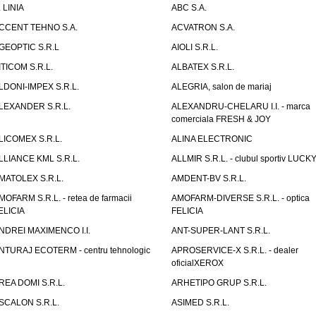
. LINIA
ABC S.A.
CCENT TEHNO S.A.
ACVATRON S.A.
GEOPTIC S.R.L
AIOLI S.R.L.
ITICOM S.R.L.
ALBATEX S.R.L.
LDONI-IMPEX S.R.L.
ALEGRIA, salon de mariaj
LEXANDER S.R.L.
ALEXANDRU-CHELARU I.I. - marca
comerciala FRESH & JOY
LICOMEX S.R.L.
ALINA ELECTRONIC
LLIANCE KML S.R.L.
ALLMIR S.R.L. - clubul sportiv LUCKY
MATOLEX S.R.L.
AMDENT-BV S.R.L.
MOFARM S.R.L. - retea de farmacii
AMOFARM-DIVERSE S.R.L. - optica
ELICIA
FELICIA
NDREI MAXIMENCO I.I.
ANT-SUPER-LANT S.R.L.
NTURAJ ECOTERM - centru tehnologic
APROSERVICE-X S.R.L. - dealer
oficialXEROX
REA DOMI S.R.L.
ARHETIPO GRUP S.R.L.
SCALON S.R.L.
ASIMED S.R.L.