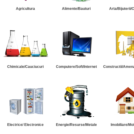
Agricultura
Alimente/Bauturi
Arta/Bijuterii/
Chimicale/Cauciucuri
Computere/Soft/Internet
Constructii/Amena
Electrice/ Electronice
Energie/Resurse/Metale
Imobiliare/Mob