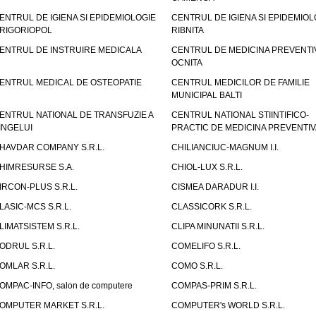
ENTRUL DE IGIENA SI EPIDEMIOLOGIE
CENTRUL DE IGIENA SI EPIDEMIOL
RIGORIOPOL
RIBNITA
ENTRUL DE INSTRUIRE MEDICALA
CENTRUL DE MEDICINA PREVENTI
OCNITA
ENTRUL MEDICAL DE OSTEOPATIE
CENTRUL MEDICILOR DE FAMILIE
MUNICIPAL BALTI
ENTRUL NATIONAL DE TRANSFUZIE A
CENTRUL NATIONAL STIINTIFICO-
INGELUI
PRACTIC DE MEDICINA PREVENTIV
HAVDAR COMPANY S.R.L.
CHILIANCIUC-MAGNUM I.I.
HIMRESURSE S.A.
CHIOL-LUX S.R.L.
IRCON-PLUS S.R.L.
CISMEA DARADUR I.I.
LASIC-MCS S.R.L.
CLASSICORK S.R.L.
LIMATSISTEM S.R.L.
CLIPA MINUNATII S.R.L.
ODRUL S.R.L.
COMELIFO S.R.L.
OMLAR S.R.L.
COMO S.R.L.
OMPAC-INFO, salon de computere
COMPAS-PRIM S.R.L.
OMPUTER MARKET S.R.L.
COMPUTER's WORLD S.R.L.