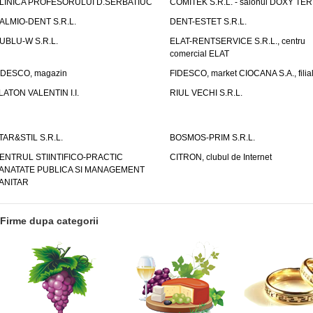
LINICA PROFESORULUI D.SERBATIUC
COMITEK S.R.L. - salonul DOXY TE
ALMIO-DENT S.R.L.
DENT-ESTET S.R.L.
UBLU-W S.R.L.
ELAT-RENTSERVICE S.R.L., centru
comercial ELAT
IDESCO, magazin
FIDESCO, market CIOCANA S.A., filia
LATON VALENTIN I.I.
RIUL VECHI S.R.L.
TAR&STIL S.R.L.
BOSMOS-PRIM S.R.L.
ENTRUL STIINTIFICO-PRACTIC
CITRON, clubul de Internet
ANATATE PUBLICA SI MANAGEMENT
ANITAR
Firme dupa categorii