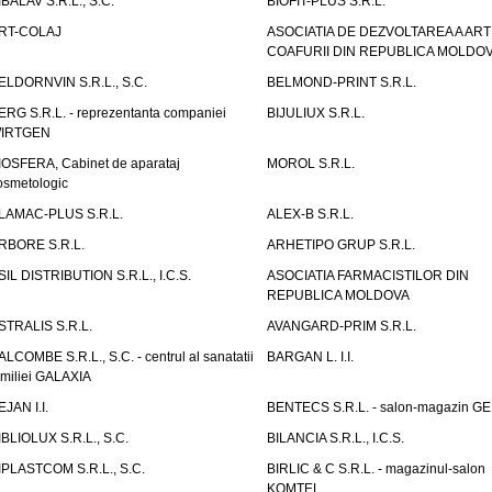
IBALAV S.R.L., S.C.
BIOFIT-PLUS S.R.L.
RT-COLAJ
ASOCIATIA DE DEZVOLTAREA A ART
COAFURII DIN REPUBLICA MOLDO
ELDORNVIN S.R.L., S.C.
BELMOND-PRINT S.R.L.
ERG S.R.L. - reprezentanta companiei
BIJULIUX S.R.L.
IRTGEN
IOSFERA, Cabinet de aparataj
MOROL S.R.L.
osmetologic
LAMAC-PLUS S.R.L.
ALEX-B S.R.L.
RBORE S.R.L.
ARHETIPO GRUP S.R.L.
SIL DISTRIBUTION S.R.L., I.C.S.
ASOCIATIA FARMACISTILOR DIN
REPUBLICA MOLDOVA
STRALIS S.R.L.
AVANGARD-PRIM S.R.L.
ALCOMBE S.R.L., S.C. - centrul al sanatatii
BARGAN L. I.I.
amiliei GALAXIA
EJAN I.I.
BENTECS S.R.L. - salon-magazin G
IBLIOLUX S.R.L., S.C.
BILANCIA S.R.L., I.C.S.
IPLASTCOM S.R.L., S.C.
BIRLIC & C S.R.L. - magazinul-salon
KOMTEL