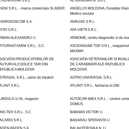
LRENA-EXIM S.R.L.
ALTERNOMATIX S.R.L.
NDIX S.R.L. - marca comerciala SLAIDER
ANGELUS MOLDOVA, Fundatia Filant
Medico-sociala
NGROGOSCOM S.A.
ANRUAD S.R.L.
NTEI S.R.L.
APA-VIETII S.R.L.
RMAN ALEXANDRU I.I.
ARMONIE, centru diagnostic si de reab
RTURNAT-FARM S.R.L., S.C.
ASCENSIUNE TOP S.R.L., magazinul
MAXIMA
SOCIATIA PRODUCATORILOR DE
ASOCIATIA VETERANILOR SI INVALI
AUTURI ALCOOLICE TARI DIN
DE CARABINERI ALE REPUBLICII
EPUBLICA MOLDOVA
MOLDOVA
STRAGAL S.R.L., salon de bijuterii
ASTRO UNIVERSAL S.R.L.
TLANT S.R.L.
ATLANT S.R.L., farmacia nr.298
UREOLA I.U.M., magazin
AUTOCAR-IMEX S.R.L. - centrul come
DOMUS
XIO-TEH S.R.L., S.C.
BABAIAN VICTOR I.I.
ACARDI S.R.L.
BADARAU SPERANTA I.I.
ADEN-BADEN S.A.
BALAHTEROVA A.N. I.I.