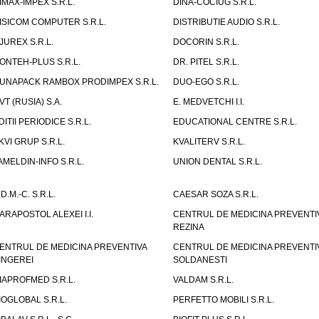
IMAX-IMPEX S.R.L.
DINA-COCIUG S.R.L.
ISICOM COMPUTER S.R.L.
DISTRIBUTIE AUDIO S.R.L.
JUREX S.R.L.
DOCORIN S.R.L.
ONTEH-PLUS S.R.L.
DR. PITEL S.R.L.
UNAPACK RAMBOX PRODIMPEX S.R.L.
DUO-EGO S.R.L.
VT (RUSIA) S.A.
E. MEDVETCHI I.I.
DITII PERIODICE S.R.L.
EDUCATIONAL CENTRE S.R.L.
KVI GRUP S.R.L.
KVALITERV S.R.L.
AMELDIN-INFO S.R.L.
UNION DENTAL S.R.L.
.D.M.-C. S.R.L.
CAESAR SOZA S.R.L.
ARAPOSTOL ALEXEI I.I.
CENTRUL DE MEDICINA PREVENTI
REZINA
ENTRUL DE MEDICINA PREVENTIVA
CENTRUL DE MEDICINA PREVENTI
INGEREI
SOLDANESTI
IAPROFMED S.R.L.
VALDAM S.R.L.
IOGLOBAL S.R.L.
PERFETTO MOBILI S.R.L.