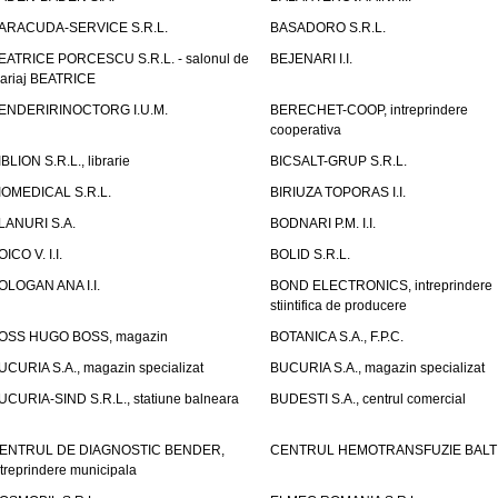
ARACUDA-SERVICE S.R.L.
BASADORO S.R.L.
EATRICE PORCESCU S.R.L. - salonul de
BEJENARI I.I.
ariaj BEATRICE
ENDERIRINOCTORG I.U.M.
BERECHET-COOP, intreprindere
cooperativa
IBLION S.R.L., librarie
BICSALT-GRUP S.R.L.
IOMEDICAL S.R.L.
BIRIUZA TOPORAS I.I.
LANURI S.A.
BODNARI P.M. I.I.
OICO V. I.I.
BOLID S.R.L.
OLOGAN ANA I.I.
BOND ELECTRONICS, intreprindere
stiintifica de producere
OSS HUGO BOSS, magazin
BOTANICA S.A., F.P.C.
UCURIA S.A., magazin specializat
BUCURIA S.A., magazin specializat
UCURIA-SIND S.R.L., statiune balneara
BUDESTI S.A., centrul comercial
ENTRUL DE DIAGNOSTIC BENDER,
CENTRUL HEMOTRANSFUZIE BALT
ntreprindere municipala