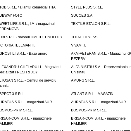
TOB S.R.L. / aliantul comercial TITA
STYLE PLUS S.R.L.
UBWAY FOTO
SUCCES S.A.
WEET LIFE S.R.L., I.M. / magazinul
TEXTILE-ETALON S.R.L.
ERRANOVA
OBI S.R.L. / salonul DMI TECHNOLOGY
TOTAL FITNESS
ICTORIA TELEMAN I.I.
VIVAM I.I.
GROSTILI S.R.L. - Baza angro
AKM-VETERAN S.R.L. - Magazinul 
REZERV
LEXANDRU-CHELARU I.I. - Magazinul
ALFA-NISTRU S.A. - Reprezentanta i
pecializat FRESH & JOY
Chisinau
LTOSAN S.R.L. - Centrul de serviciu
AMURG S.R.L.
echnic
SPECT-3 S.R.L.
ATLANT S.R.L. - MAGAZIN
URATUS S.R.L. - magazinul AUR
AURATUS S.R.L. - magazinul AUR
OSMOS-PRIM S.R.L.
BOSMOS-PRIM S.R.L.
RISAR-COM S.R.L. - magazinele
BRISAR-COM S.R.L. - magazinele
AMMER
HAMMER