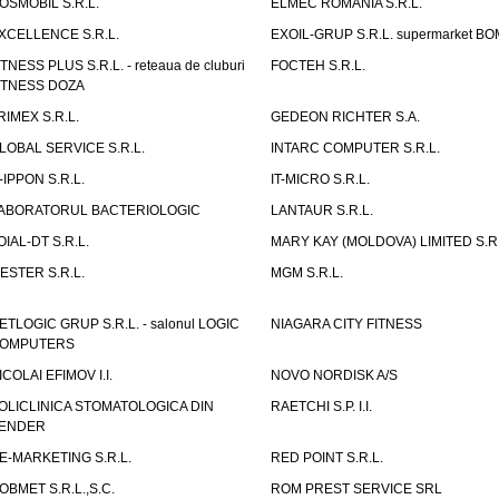
OSMOBIL S.R.L.
ELMEC ROMANIA S.R.L.
XCELLENCE S.R.L.
EXOIL-GRUP S.R.L. supermarket B
ITNESS PLUS S.R.L. - reteaua de cluburi
FOCTEH S.R.L.
ITNESS DOZA
RIMEX S.R.L.
GEDEON RICHTER S.A.
LOBAL SERVICE S.R.L.
INTARC COMPUTER S.R.L.
T-IPPON S.R.L.
IT-MICRO S.R.L.
ABORATORUL BACTERIOLOGIC
LANTAUR S.R.L.
OIAL-DT S.R.L.
MARY KAY (MOLDOVA) LIMITED S.R.
ESTER S.R.L.
MGM S.R.L.
ETLOGIC GRUP S.R.L. - salonul LOGIC
NIAGARA CITY FITNESS
OMPUTERS
ICOLAI EFIMOV I.I.
NOVO NORDISK A/S
OLICLINICA STOMATOLOGICA DIN
RAETCHI S.P. I.I.
ENDER
E-MARKETING S.R.L.
RED POINT S.R.L.
OBMET S.R.L.,S.C.
ROM PREST SERVICE SRL