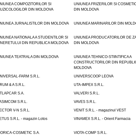
NIUNEA COMPOZITORILOR SI
UNIUNEA FRIZERILOR SI COSMETI
UZICOLOGILOR DIN MOLDOVA
DIN MOLDOVA
NIUNEA JURNALISTILOR DIN MOLDOVA
UNIUNEA MARINARILOR DIN MOLD
NIUNEA NATIONALA A STUDENTILOR SI
UNIUNEA PRODUCATORILOR DE Z
INERETULUI DIN REPUBLICA MOLDOVA
DIN MOLDOVA
NIUNEA TEATRALA DIN MOLDOVA
UNIUNEA TEHNICO-STIINTIFICA A
CONSTRUCTORILOR DIN REPUBLI
MOLDOVA
NIVERSAL-FARM S.R.L.
UNIVERSCOOP LEOVA
RUM & A S.R.L.
UTA-IMPEX S.R.L.
TLAPCAR S.A.
VALVERI S.R.L.
ASIMCOM S.R.L.
VAVES S.R.L.
ECTOR V-N S.R.L.
VENIT S.R.L. - magazinul VEST
ETUS S.R.L. - magazin Lotos
VINAMEX S.R.L. - Orient Farmacia
IORICA-COSMETIC S.A.
VIOTA-COMP S.R.L.