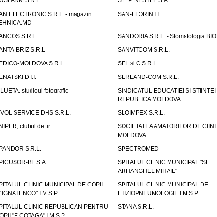
USFARM S.R.L.
S.E.P. NESTLE S.A.
AN ELECTRONIC S.R.L. - magazin
SAN-FLORIN I.I.
EHNICA.MD
ANCOS S.R.L.
SANDORIA S.R.L. - Stomatologia BI
ANTA-BRIZ S.R.L.
SANVITCOM S.R.L.
EDICO-MOLDOVA S.R.L.
SEL si C S.R.L.
ENATSKI D I.I.
SERLAND-COM S.R.L.
ILUETA, studioul fotografic
SINDICATUL EDUCATIEI SI STIINTEI
REPUBLICA MOLDOVA
IVOL SERVICE DHS S.R.L.
SLOIMPEX S.R.L.
NIPER, clubul de tir
SOCIETATEA AMATORILOR DE CIINI
MOLDOVA
PANDOR S.R.L.
SPECTROMED
PICUSOR-BL S.A.
SPITALUL CLINIC MUNICIPAL "SF.
ARHANGHEL MIHAIL"
PITALUL CLINIC MUNICIPAL DE COPII
SPITALUL CLINIC MUNICIPAL DE
V.IGNATENCO" I.M.S.P.
FTIZIOPNEUMOLOGIE I.M.S.P.
PITALUL CLINIC REPUBLICAN PENTRU
STANA S.R.L.
OPII "E.COTAGA" I.M.S.P.