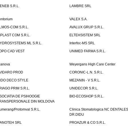
ENEB S.R.L.
LAMBRE SRL
entorium
VALEX S.A.
LMOS-COM S.R.L.
AVALUX GRUP S.R.L.
IPLAST COM S.R.L.
ELTEHSISTEM SRL
YDROSYSTEMS ML S.R.L.
Interfoc-MS SRL
OPO CAD VEST
UNIMED FARMA S.R.L.
ianova
Weyergans High Care Center
VIDARO PROD
CORONIC-L.N. S.R.L.
NDO DECO STYLE
MEZANIN - V S.R.L.
RIAGO PRIM S.R.L.
UNIDECOR S.R.L.
SOCIATIA DE PSIHOOGIE
BIO-ECOSHOP S.R.L.
RANSPERSONALE DIN MOLDOVA
umerang/Protomval S.R.L.
Clinica Stomatologica NC DENTALE
DR.DIDU
ANOTEH SRL
PROAZUR & CO S.R.L.