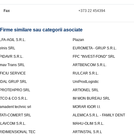
Fax
+373 22 454394
Firme similare sau categorii asociate
LFA-AGIL S.R.L.
Plazan
elnis SRL
EUROMETA - GRUP S.R.L.
PIDAVR S.R.L.
FPC "INVEST-FOND" SRL
mav Trans SRL
ARTBENCOM S.R.L.
FICIU SERVICE
RULCAR S.R.L.
IDAL GRUP SRL
UniProdLogistic
PROTEHPRO SRL
ARTIONEL SRL
ATCO & CO S.R.L.
IM MON BUREAU SRL
amadent technic srl
MORAR IGOR I.I.
TATI-COMERT SRL
ALEMICA S.R.L. - FAMILY DENT
SLAVCOM S.R.L.
MAHU-OLIM S.R.L.
RIDIMENSIONAL TEC
ARTINSTAL S.R.L