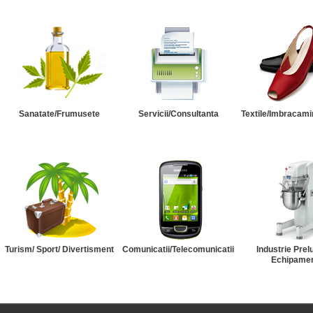
Sanatate/Frumusete
Servicii/Consultanta
Textile/Imbracami
Turism/ Sport/ Divertisment
Comunicatii/Telecomunicatii
Industrie Prel
Echipame