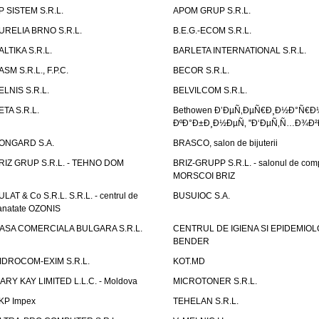
P SISTEM S.R.L.
APOM GRUP S.R.L.
URELIA BRNO S.R.L.
B.E.G.-ECOM S.R.L.
ALTIKA S.R.L.
BARLETA INTERNATIONAL S.R.L.
ASM S.R.L., F.P.C.
BECOR S.R.L.
ELNIS S.R.L.
BELVILCOM S.R.L.
ETA S.R.L.
Bethowen Ð’ÐµÑ‚ÐµÑ€Ð¸Ð½Ð°Ñ€Ð
ÐºÐ°Ð±Ð¸Ð½ÐµÑ‚ "Ð‘ÐµÑ‚Ñ…Ð¾Ð²
ONGARD S.A.
BRASCO, salon de bijuterii
RIZ GRUP S.R.L. - TEHNO DOM
BRIZ-GRUPP S.R.L. - salonul de com
MORSCOI BRIZ
ULAT & Co S.R.L. S.R.L. - centrul de
BUSUIOC S.A.
anatate OZONIS
ASA COMERCIALA BULGARA S.R.L.
CENTRUL DE IGIENA SI EPIDEMIOL
BENDER
IDROCOM-EXIM S.R.L.
KOT.MD
ARY KAY LIMITED L.L.C. - Moldova
MICROTONER S.R.L.
KP Impex
TEHELAN S.R.L.