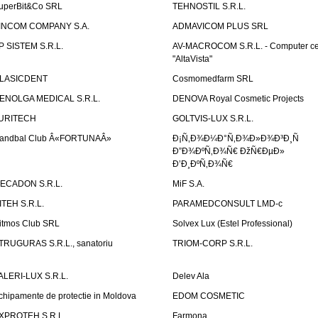
uperBit&Co SRL
TEHNOSTIL S.R.L.
INCOM COMPANY S.A.
ADMAVICOM PLUS SRL
P SISTEM S.R.L.
AV-MACROCOM S.R.L. - Computer ce
"AltaVista"
LASICDENT
Cosmomedfarm SRL
ENOLGA MEDICAL S.R.L.
DENOVA Royal Cosmetic Projects
URITECH
GOLTVIS-LUX S.R.L.
andbal Club Â«FORTUNAÂ»
Ð¡Ñ‚Ð¾Ð¼Ð°Ñ‚Ð¾Ð»Ð¾Ð³Ð¸Ñ
Ð”Ð¾ÐºÑ‚Ð¾Ñ€ ÐžÑ€ÐµÐ»
Ð’Ð¸ÐºÑ‚Ð¾Ñ€
ECADON S.R.L.
MiF S.A.
ITEH S.R.L.
PARAMEDCONSULT LMD-c
itmos Club SRL
Solvex Lux (Estel Professional)
TRUGURAS S.R.L., sanatoriu
TRIOM-CORP S.R.L.
ALERI-LUX S.R.L.
Delev Ala
chipamente de protectie in Moldova
EDOM COSMETIC
XPROTEH S.R.L.
Farmona