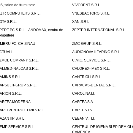
IS, salon de frumusete
VIVODENT S.R.L.
IZIR COMPUTERS S.R.L.
VNESBACTORG S.R.L.
OTA S.R.L.
XAN S.R.L.
PERT PC S.R.L. - ANDOMAX, centru de
ZEPTER INTERNATIONAL S.R.L.
omputere
IMBRU FC, CHISINAU
ZMC-GRUP S.R.L.
CTUALI
AUDIONOVA HEARING S.R.L.
ZMOL COMPANY S.R.L.
C.M.G. SERVICE S.R.L.
ALMED-NALCAS S.R.L.
CALOREX-IMEX S.R.L.
AMINS S.R.L.
CANTRIOLI S.R.L.
APSULIT-GRUP S.R.L.
CARACAS-DENTAL S.R.L.
ARION S.R.L.
CAROLINA I.I.
ARTEA MODERNA
CARTEA S.A.
ARTI PENTRU COPII S.R.L.
CARTUS I.S.
AZANTIP S.R.L.
CEBAN V.I. I.I.
EMP SERVICE S.R.L.
CENTRUL DE IGIENA SI EPIDEMIOL
CAMENCA