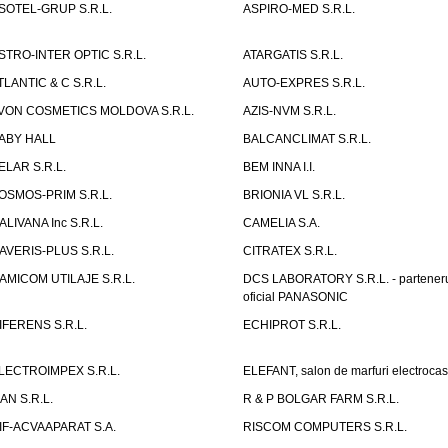
SOTEL-GRUP S.R.L.
ASPIRO-MED S.R.L.
STRO-INTER OPTIC S.R.L.
ATARGATIS S.R.L.
TLANTIC & C S.R.L.
AUTO-EXPRES S.R.L.
VON COSMETICS MOLDOVA S.R.L.
AZIS-NVM S.R.L.
ABY HALL
BALCANCLIMAT S.R.L.
ELAR S.R.L.
BEM INNA I.I.
OSMOS-PRIM S.R.L.
BRIONIA VL S.R.L.
ALIVANA Inc S.R.L.
CAMELIA S.A.
AVERIS-PLUS S.R.L.
CITRATEX S.R.L.
AMICOM UTILAJE S.R.L.
DCS LABORATORY S.R.L. - partener
oficial PANASONIC
IFERENS S.R.L.
ECHIPROT S.R.L.
LECTROIMPEX S.R.L.
ELEFANT, salon de marfuri electrocas
IAN S.R.L.
R & P BOLGAR FARM S.R.L.
IF-ACVAAPARAT S.A.
RISCOM COMPUTERS S.R.L.