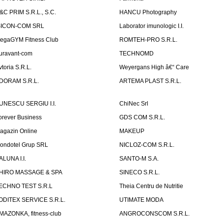
&C PRIM S.R.L., S.C.
HANCU Photography
SICON-COM SRL
Laborator imunologic I.I.
egaGYM Fitness Club
ROMTEH-PRO S.R.L.
uravant-com
TECHNOMD
vtoria S.R.L.
Weyergans High â€“ Care
DORAM S.R.L.
ARTEMA PLAST S.R.L.
UNESCU SERGIU I.I.
ChiNec Srl
orever Business
GDS COM S.R.L.
agazin Online
MAKEUP
ondotel Grup SRL
NICLOZ-COM S.R.L.
ALUNA I.I.
SANTO-M S.A.
HIRO MASSAGE & SPA
SINECO S.R.L.
ECHNO TEST S.R.L
Theia Centru de Nutritie
ODITEX SERVICE S.R.L.
UTIMATE MODA
MAZONKA, fitness-club
ANGROCONSCOM S.R.L.