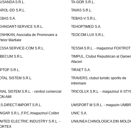
USANDA S.R.L.
TA-GOR S.R.L.
AROL-DD S.R.L.
TAVAS S.R.L.
EBAS S.A.
TEBAS-V S.R.L.
EHNOART-SERVICE S.R.L.
TEHOPTIMED S.A.
ENHIKAN, Asociatia de Promovare a
TEOCOM LUX S.R.L.
rtelor Martiale
ESSA SERVICE-COM S.R.L.
TESSIA S.R.L. - magazinul FOXTROT
IBECUM S.R.L.
TIMPUL, Clubul Republican al Oamen
Afaceri
IPTOP S.R.L.
TIRAET S.A.
OTAL SISTEM S.R.L.
TRAVERS, clubul turistic sportiv de
intremare
RIAL SISTEM S.R.L. - centrul comercial
TRICOLUX S.R.L. - magazinul X-STY
ON AMI
.S.DIRECT-IMPORT S.R.L.
UMSPORT M S.R.L. - magazin UMB
NGAR S.R.L.,F.P.C./magazinul Colibri
UNIC S.A.
NITED ELECTRIC INDUSTRY S.R.L. -
UNIUNEA CHINOLOGICA DIN MOLD
ORTEX