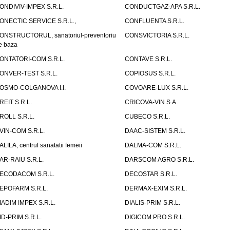
ONDIVIV-IMPEX S.R.L.
CONDUCTGAZ-APA S.R.L.
ONECTIC SERVICE S.R.L.,
CONFLUENTA S.R.L.
ONSTRUCTORUL, sanatoriul-preventoriu
CONSVICTORIA S.R.L.
e baza
ONTATORI-COM S.R.L.
CONTAVE S.R.L.
ONVER-TEST S.R.L.
COPIOSUS S.R.L.
OSMO-COLGANOVA I.I.
COVOARE-LUX S.R.L.
REIT S.R.L.
CRICOVA-VIN S.A.
ROLL S.R.L.
CUBECO S.R.L.
VIN-COM S.R.L.
DAAC-SISTEM S.R.L.
ALILA, centrul sanatatii femeii
DALMA-COM S.R.L.
AR-RAIU S.R.L.
DARSCOM AGRO S.R.L.
ECODACOM S.R.L.
DECOSTAR S.R.L.
EPOFARM S.R.L.
DERMAX-EXIM S.R.L.
IADIM IMPEX S.R.L.
DIALIS-PRIM S.R.L.
ID-PRIM S.R.L.
DIGICOM PRO S.R.L.