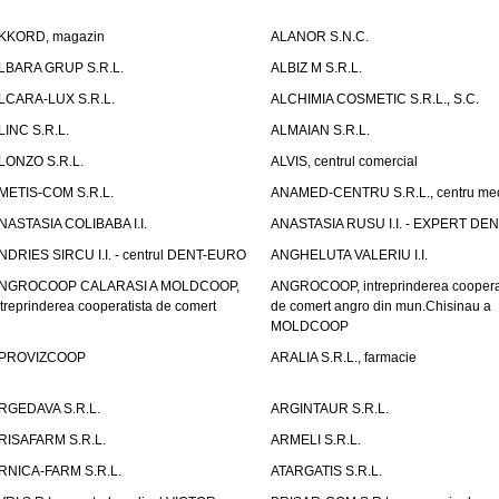
KKORD, magazin
ALANOR S.N.C.
LBARA GRUP S.R.L.
ALBIZ M S.R.L.
LCARA-LUX S.R.L.
ALCHIMIA COSMETIC S.R.L., S.C.
LINC S.R.L.
ALMAIAN S.R.L.
LONZO S.R.L.
ALVIS, centrul comercial
METIS-COM S.R.L.
ANAMED-CENTRU S.R.L., centru med
NASTASIA COLIBABA I.I.
ANASTASIA RUSU I.I. - EXPERT DE
NDRIES SIRCU I.I. - centrul DENT-EURO
ANGHELUTA VALERIU I.I.
NGROCOOP CALARASI A MOLDCOOP,
ANGROCOOP, intreprinderea coopera
ntreprinderea cooperatista de comert
de comert angro din mun.Chisinau a
MOLDCOOP
PROVIZCOOP
ARALIA S.R.L., farmacie
RGEDAVA S.R.L.
ARGINTAUR S.R.L.
RISAFARM S.R.L.
ARMELI S.R.L.
RNICA-FARM S.R.L.
ATARGATIS S.R.L.