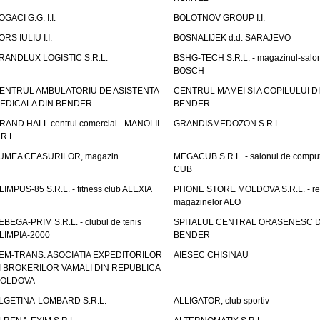
OGACI G.G. I.I.
BOLOTNOV GROUP I.I.
ORS IULIU I.I.
BOSNALIJEK d.d. SARAJEVO
RANDLUX LOGISTIC S.R.L.
BSHG-TECH S.R.L. - magazinul-salo
BOSCH
ENTRUL AMBULATORIU DE ASISTENTA
CENTRUL MAMEI SI A COPILULUI D
EDICALA DIN BENDER
BENDER
RAND HALL centrul comercial - MANOLII
GRANDISMEDOZON S.R.L.
.R.L.
UMEA CEASURILOR, magazin
MEGACUB S.R.L. - salonul de compu
CUB
LIMPUS-85 S.R.L. - fitness club ALEXIA
PHONE STORE MOLDOVA S.R.L. - re
magazinelor ALO
EBEGA-PRIM S.R.L. - clubul de tenis
SPITALUL CENTRAL ORASENESC D
LIMPIA-2000
BENDER
EM-TRANS. ASOCIATIA EXPEDITORILOR
AIESEC CHISINAU
I BROKERILOR VAMALI DIN REPUBLICA
OLDOVA
LGETINA-LOMBARD S.R.L.
ALLIGATOR, club sportiv