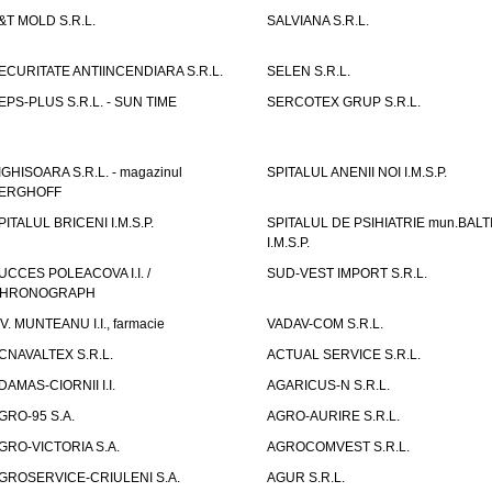
&T MOLD S.R.L.
SALVIANA S.R.L.
ECURITATE ANTIINCENDIARA S.R.L.
SELEN S.R.L.
EPS-PLUS S.R.L. - SUN TIME
SERCOTEX GRUP S.R.L.
IGHISOARA S.R.L. - magazinul
SPITALUL ANENII NOI I.M.S.P.
ERGHOFF
PITALUL BRICENI I.M.S.P.
SPITALUL DE PSIHIATRIE mun.BALT
I.M.S.P.
UCCES POLEACOVA I.I. /
SUD-VEST IMPORT S.R.L.
HRONOGRAPH
.V. MUNTEANU I.I., farmacie
VADAV-COM S.R.L.
CNAVALTEX S.R.L.
ACTUAL SERVICE S.R.L.
DAMAS-CIORNII I.I.
AGARICUS-N S.R.L.
GRO-95 S.A.
AGRO-AURIRE S.R.L.
GRO-VICTORIA S.A.
AGROCOMVEST S.R.L.
GROSERVICE-CRIULENI S.A.
AGUR S.R.L.