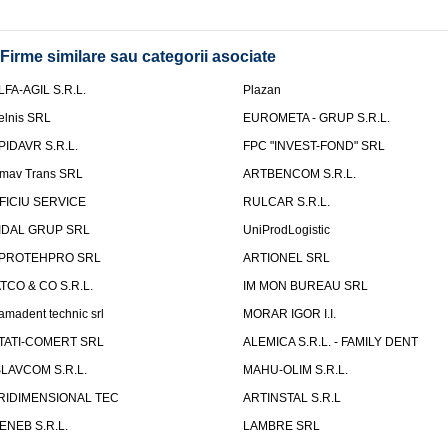
Firme similare sau categorii asociate
LFA-AGIL S.R.L.
Plazan
elnis SRL
EUROMETA - GRUP S.R.L.
PIDAVR S.R.L.
FPC "INVEST-FOND" SRL
mav Trans SRL
ARTBENCOM S.R.L.
FICIU SERVICE
RULCAR S.R.L.
IDAL GRUP SRL
UniProdLogistic
PROTEHPRO SRL
ARTIONEL SRL
ATCO & CO S.R.L.
IM MON BUREAU SRL
amadent technic srl
MORAR IGOR I.I.
TATI-COMERT SRL
ALEMICA S.R.L. - FAMILY DENT
SLAVCOM S.R.L.
MAHU-OLIM S.R.L.
RIDIMENSIONAL TEC
ARTINSTAL S.R.L
ENEB S.R.L.
LAMBRE SRL