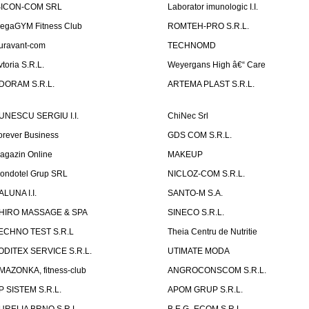
SICON-COM SRL
Laborator imunologic I.I.
egaGYM Fitness Club
ROMTEH-PRO S.R.L.
uravant-com
TECHNOMD
vtoria S.R.L.
Weyergans High â€“ Care
DORAM S.R.L.
ARTEMA PLAST S.R.L.
UNESCU SERGIU I.I.
ChiNec Srl
orever Business
GDS COM S.R.L.
agazin Online
MAKEUP
ondotel Grup SRL
NICLOZ-COM S.R.L.
ALUNA I.I.
SANTO-M S.A.
HIRO MASSAGE & SPA
SINECO S.R.L.
ECHNO TEST S.R.L
Theia Centru de Nutritie
ODITEX SERVICE S.R.L.
UTIMATE MODA
MAZONKA, fitness-club
ANGROCONSCOM S.R.L.
P SISTEM S.R.L.
APOM GRUP S.R.L.