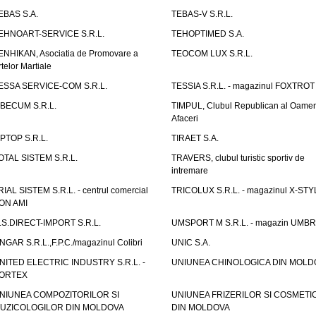
EBAS S.A.
TEBAS-V S.R.L.
EHNOART-SERVICE S.R.L.
TEHOPTIMED S.A.
ENHIKAN, Asociatia de Promovare a
TEOCOM LUX S.R.L.
rtelor Martiale
ESSA SERVICE-COM S.R.L.
TESSIA S.R.L. - magazinul FOXTROT
IBECUM S.R.L.
TIMPUL, Clubul Republican al Oamen
Afaceri
IPTOP S.R.L.
TIRAET S.A.
OTAL SISTEM S.R.L.
TRAVERS, clubul turistic sportiv de
intremare
RIAL SISTEM S.R.L. - centrul comercial
TRICOLUX S.R.L. - magazinul X-STY
ON AMI
.S.DIRECT-IMPORT S.R.L.
UMSPORT M S.R.L. - magazin UMB
NGAR S.R.L.,F.P.C./magazinul Colibri
UNIC S.A.
NITED ELECTRIC INDUSTRY S.R.L. -
UNIUNEA CHINOLOGICA DIN MOLD
ORTEX
NIUNEA COMPOZITORILOR SI
UNIUNEA FRIZERILOR SI COSMETI
UZICOLOGILOR DIN MOLDOVA
DIN MOLDOVA