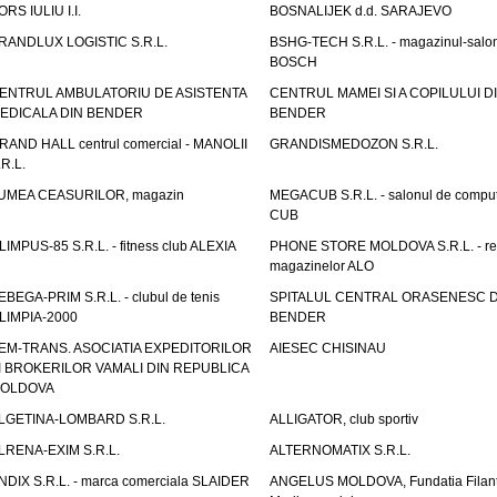
ORS IULIU I.I.
BOSNALIJEK d.d. SARAJEVO
RANDLUX LOGISTIC S.R.L.
BSHG-TECH S.R.L. - magazinul-salo
BOSCH
ENTRUL AMBULATORIU DE ASISTENTA
CENTRUL MAMEI SI A COPILULUI D
EDICALA DIN BENDER
BENDER
RAND HALL centrul comercial - MANOLII
GRANDISMEDOZON S.R.L.
.R.L.
UMEA CEASURILOR, magazin
MEGACUB S.R.L. - salonul de compu
CUB
LIMPUS-85 S.R.L. - fitness club ALEXIA
PHONE STORE MOLDOVA S.R.L. - re
magazinelor ALO
EBEGA-PRIM S.R.L. - clubul de tenis
SPITALUL CENTRAL ORASENESC D
LIMPIA-2000
BENDER
EM-TRANS. ASOCIATIA EXPEDITORILOR
AIESEC CHISINAU
I BROKERILOR VAMALI DIN REPUBLICA
OLDOVA
LGETINA-LOMBARD S.R.L.
ALLIGATOR, club sportiv
LRENA-EXIM S.R.L.
ALTERNOMATIX S.R.L.
NDIX S.R.L. - marca comerciala SLAIDER
ANGELUS MOLDOVA, Fundatia Filant