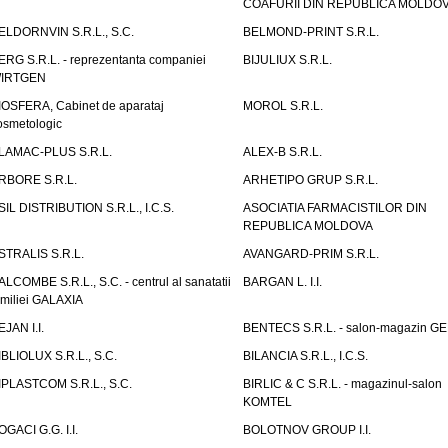
COAFURII DIN REPUBLICA MOLDO
ELDORNVIN S.R.L., S.C.
BELMOND-PRINT S.R.L.
ERG S.R.L. - reprezentanta companiei
BIJULIUX S.R.L.
IRTGEN
IOSFERA, Cabinet de aparataj
MOROL S.R.L.
osmetologic
LAMAC-PLUS S.R.L.
ALEX-B S.R.L.
RBORE S.R.L.
ARHETIPO GRUP S.R.L.
SIL DISTRIBUTION S.R.L., I.C.S.
ASOCIATIA FARMACISTILOR DIN
REPUBLICA MOLDOVA
STRALIS S.R.L.
AVANGARD-PRIM S.R.L.
ALCOMBE S.R.L., S.C. - centrul al sanatatii
BARGAN L. I.I.
amiliei GALAXIA
EJAN I.I.
BENTECS S.R.L. - salon-magazin G
IBLIOLUX S.R.L., S.C.
BILANCIA S.R.L., I.C.S.
IPLASTCOM S.R.L., S.C.
BIRLIC & C S.R.L. - magazinul-salon
KOMTEL
OGACI G.G. I.I.
BOLOTNOV GROUP I.I.