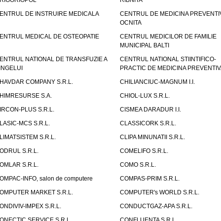
RIGORIOPOL
RIBNITA
ENTRUL DE INSTRUIRE MEDICALA
CENTRUL DE MEDICINA PREVENTI
OCNITA
ENTRUL MEDICAL DE OSTEOPATIE
CENTRUL MEDICILOR DE FAMILIE
MUNICIPAL BALTI
ENTRUL NATIONAL DE TRANSFUZIE A
CENTRUL NATIONAL STIINTIFICO-
INGELUI
PRACTIC DE MEDICINA PREVENTIV
HAVDAR COMPANY S.R.L.
CHILIANCIUC-MAGNUM I.I.
HIMRESURSE S.A.
CHIOL-LUX S.R.L.
IRCON-PLUS S.R.L.
CISMEA DARADUR I.I.
LASIC-MCS S.R.L.
CLASSICORK S.R.L.
LIMATSISTEM S.R.L.
CLIPA MINUNATII S.R.L.
ODRUL S.R.L.
COMELIFO S.R.L.
OMLAR S.R.L.
COMO S.R.L.
OMPAC-INFO, salon de computere
COMPAS-PRIM S.R.L.
OMPUTER MARKET S.R.L.
COMPUTER's WORLD S.R.L.
ONDIVIV-IMPEX S.R.L.
CONDUCTGAZ-APA S.R.L.
ONECTIC SERVICE S.R.L.,
CONFLUENTA S.R.L.