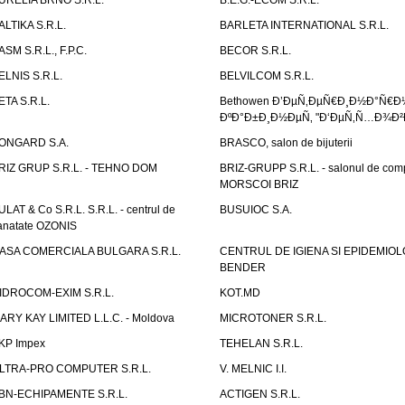
URELIA BRNO S.R.L.
B.E.G.-ECOM S.R.L.
ALTIKA S.R.L.
BARLETA INTERNATIONAL S.R.L.
ASM S.R.L., F.P.C.
BECOR S.R.L.
ELNIS S.R.L.
BELVILCOM S.R.L.
ETA S.R.L.
Bethowen Ð’ÐµÑ‚ÐµÑ€Ð¸Ð½Ð°Ñ€Ð
ÐºÐ°Ð±Ð¸Ð½ÐµÑ‚ "Ð‘ÐµÑ‚Ñ…Ð¾Ð²
ONGARD S.A.
BRASCO, salon de bijuterii
RIZ GRUP S.R.L. - TEHNO DOM
BRIZ-GRUPP S.R.L. - salonul de com
MORSCOI BRIZ
ULAT & Co S.R.L. S.R.L. - centrul de
BUSUIOC S.A.
anatate OZONIS
ASA COMERCIALA BULGARA S.R.L.
CENTRUL DE IGIENA SI EPIDEMIOL
BENDER
IDROCOM-EXIM S.R.L.
KOT.MD
ARY KAY LIMITED L.L.C. - Moldova
MICROTONER S.R.L.
KP Impex
TEHELAN S.R.L.
LTRA-PRO COMPUTER S.R.L.
V. MELNIC I.I.
BN-ECHIPAMENTE S.R.L.
ACTIGEN S.R.L.