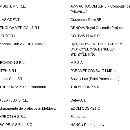
P SISTEM S.R.L.
AV-MACROCOM S.R.L. - Computer ce
"AltaVista"
LASICDENT
Cosmomedfarm SRL
ENOLGA MEDICAL S.R.L.
DENOVA Royal Cosmetic Projects
URITECH
GOLTVIS-LUX S.R.L.
andbal Club Â«FORTUNAÂ»
Ð¡Ñ‚Ð¾Ð¼Ð°Ñ‚Ð¾Ð»Ð¾Ð³Ð¸Ñ
Ð”Ð¾ÐºÑ‚Ð¾Ñ€ ÐžÑ€ÐµÐ»
Ð’Ð¸ÐºÑ‚Ð¾Ñ€
ECADON S.R.L.
MiF S.A.
ITEH S.R.L.
PARAMEDCONSULT LMD-c
itmos Club SRL
Solvex Lux (Estel Professional)
TRUGURAS S.R.L., sanatoriu
TRIOM-CORP S.R.L.
ALERI-LUX S.R.L.
Delev Ala
chipamente de protectie in Moldova
EDOM COSMETIC
XPROTEH S.R.L.
Farmona
&C PRIM S.R.L., S.C.
HANCU Photography