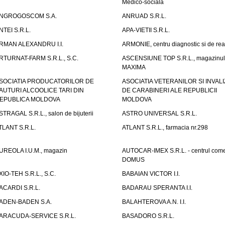
Medico-sociala
NGROGOSCOM S.A.
ANRUAD S.R.L.
NTEI S.R.L.
APA-VIETII S.R.L.
RMAN ALEXANDRU I.I.
ARMONIE, centru diagnostic si de reab
RTURNAT-FARM S.R.L., S.C.
ASCENSIUNE TOP S.R.L., magazinul
MAXIMA
SOCIATIA PRODUCATORILOR DE
ASOCIATIA VETERANILOR SI INVALI
AUTURI ALCOOLICE TARI DIN
DE CARABINERI ALE REPUBLICII
EPUBLICA MOLDOVA
MOLDOVA
STRAGAL S.R.L., salon de bijuterii
ASTRO UNIVERSAL S.R.L.
TLANT S.R.L.
ATLANT S.R.L., farmacia nr.298
UREOLA I.U.M., magazin
AUTOCAR-IMEX S.R.L. - centrul come
DOMUS
XIO-TEH S.R.L., S.C.
BABAIAN VICTOR I.I.
ACARDI S.R.L.
BADARAU SPERANTA I.I.
ADEN-BADEN S.A.
BALAHTEROVA A.N. I.I.
ARACUDA-SERVICE S.R.L.
BASADORO S.R.L.