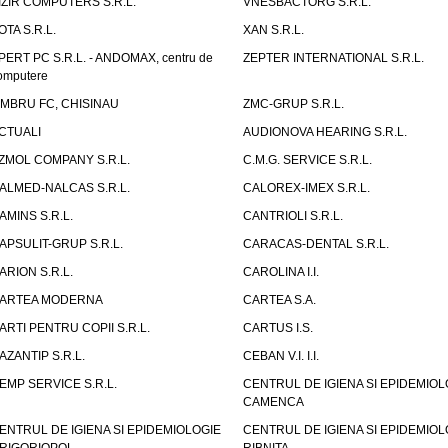
IZIR COMPUTERS S.R.L.
VNESBACTORG S.R.L.
OTA S.R.L.
XAN S.R.L.
PERT PC S.R.L. - ANDOMAX, centru de
ZEPTER INTERNATIONAL S.R.L.
omputere
IMBRU FC, CHISINAU
ZMC-GRUP S.R.L.
CTUALI
AUDIONOVA HEARING S.R.L.
ZMOL COMPANY S.R.L.
C.M.G. SERVICE S.R.L.
ALMED-NALCAS S.R.L.
CALOREX-IMEX S.R.L.
AMINS S.R.L.
CANTRIOLI S.R.L.
APSULIT-GRUP S.R.L.
CARACAS-DENTAL S.R.L.
ARION S.R.L.
CAROLINA I.I.
ARTEA MODERNA
CARTEA S.A.
ARTI PENTRU COPII S.R.L.
CARTUS I.S.
AZANTIP S.R.L.
CEBAN V.I. I.I.
EMP SERVICE S.R.L.
CENTRUL DE IGIENA SI EPIDEMIOL
CAMENCA
ENTRUL DE IGIENA SI EPIDEMIOLOGIE
CENTRUL DE IGIENA SI EPIDEMIOL