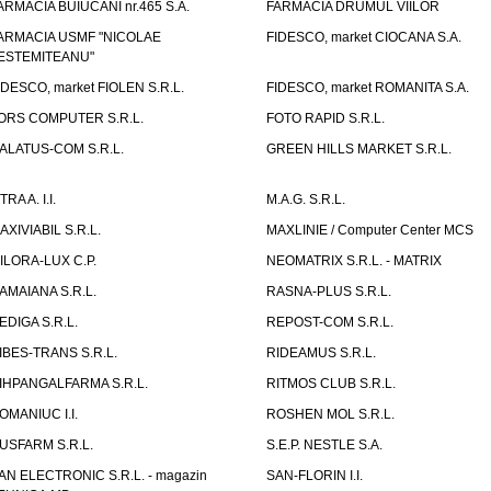
ARMACIA BUIUCANI nr.465 S.A.
FARMACIA DRUMUL VIILOR
ARMACIA USMF "NICOLAE
FIDESCO, market CIOCANA S.A.
ESTEMITEANU"
IDESCO, market FIOLEN S.R.L.
FIDESCO, market ROMANITA S.A.
ORS COMPUTER S.R.L.
FOTO RAPID S.R.L.
ALATUS-COM S.R.L.
GREEN HILLS MARKET S.R.L.
TRA A. I.I.
M.A.G. S.R.L.
AXIVIABIL S.R.L.
MAXLINIE / Computer Center MCS
ILORA-LUX C.P.
NEOMATRIX S.R.L. - MATRIX
AMAIANA S.R.L.
RASNA-PLUS S.R.L.
EDIGA S.R.L.
REPOST-COM S.R.L.
IBES-TRANS S.R.L.
RIDEAMUS S.R.L.
IHPANGALFARMA S.R.L.
RITMOS CLUB S.R.L.
OMANIUC I.I.
ROSHEN MOL S.R.L.
USFARM S.R.L.
S.E.P. NESTLE S.A.
AN ELECTRONIC S.R.L. - magazin
SAN-FLORIN I.I.