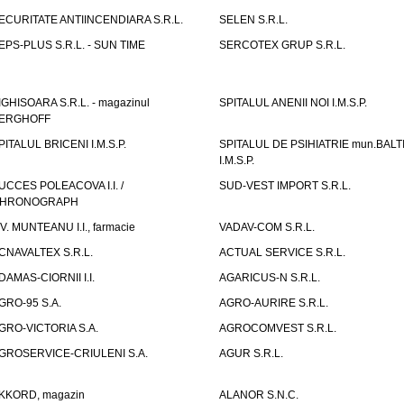
ECURITATE ANTIINCENDIARA S.R.L.
SELEN S.R.L.
EPS-PLUS S.R.L. - SUN TIME
SERCOTEX GRUP S.R.L.
IGHISOARA S.R.L. - magazinul
SPITALUL ANENII NOI I.M.S.P.
ERGHOFF
PITALUL BRICENI I.M.S.P.
SPITALUL DE PSIHIATRIE mun.BALT
I.M.S.P.
UCCES POLEACOVA I.I. /
SUD-VEST IMPORT S.R.L.
HRONOGRAPH
.V. MUNTEANU I.I., farmacie
VADAV-COM S.R.L.
CNAVALTEX S.R.L.
ACTUAL SERVICE S.R.L.
DAMAS-CIORNII I.I.
AGARICUS-N S.R.L.
GRO-95 S.A.
AGRO-AURIRE S.R.L.
GRO-VICTORIA S.A.
AGROCOMVEST S.R.L.
GROSERVICE-CRIULENI S.A.
AGUR S.R.L.
KKORD, magazin
ALANOR S.N.C.