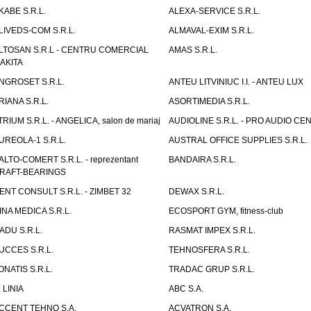
KABE S.R.L.
ALEXA-SERVICE S.R.L.
LIVEDS-COM S.R.L.
ALMAVAL-EXIM S.R.L.
LTOSAN S.R.L - CENTRU COMERCIAL
AMAS S.R.L.
AKITA
NGROSET S.R.L.
ANTEU LITVINIUC I.I. - ANTEU LUX
RIANA S.R.L.
ASORTIMEDIA S.R.L.
TRIUM S.R.L. - ANGELICA, salon de mariaj
AUDIOLINE S.R.L. - PRO AUDIO CE
UREOLA-1 S.R.L.
AUSTRAL OFFICE SUPPLIES S.R.L.
ALTO-COMERT S.R.L. - reprezentant
BANDAIRA S.R.L.
RAFT-BEARINGS
ENT CONSULT S.R.L. - ZIMBET 32
DEWAX S.R.L.
INA MEDICA S.R.L.
ECOSPORT GYM, fitness-club
ADU S.R.L.
RASMAT IMPEX S.R.L.
UCCES S.R.L.
TEHNOSFERA S.R.L.
ONATIS S.R.L.
TRADAC GRUP S.R.L.
. LINIA
ABC S.A.
CCENT TEHNO S.A.
ACVATRON S.A.