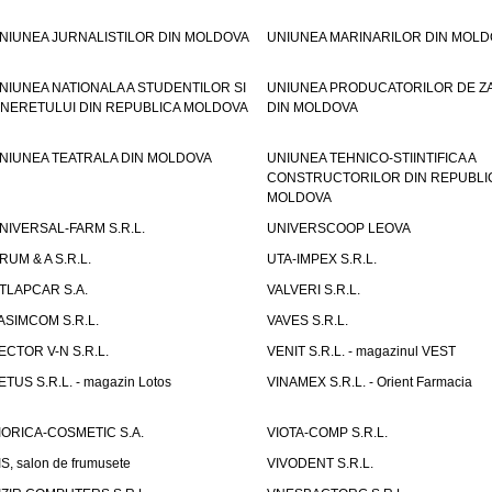
NIUNEA JURNALISTILOR DIN MOLDOVA
UNIUNEA MARINARILOR DIN MOLD
NIUNEA NATIONALA A STUDENTILOR SI
UNIUNEA PRODUCATORILOR DE Z
INERETULUI DIN REPUBLICA MOLDOVA
DIN MOLDOVA
NIUNEA TEATRALA DIN MOLDOVA
UNIUNEA TEHNICO-STIINTIFICA A
CONSTRUCTORILOR DIN REPUBLI
MOLDOVA
NIVERSAL-FARM S.R.L.
UNIVERSCOOP LEOVA
RUM & A S.R.L.
UTA-IMPEX S.R.L.
TLAPCAR S.A.
VALVERI S.R.L.
ASIMCOM S.R.L.
VAVES S.R.L.
ECTOR V-N S.R.L.
VENIT S.R.L. - magazinul VEST
ETUS S.R.L. - magazin Lotos
VINAMEX S.R.L. - Orient Farmacia
IORICA-COSMETIC S.A.
VIOTA-COMP S.R.L.
IS, salon de frumusete
VIVODENT S.R.L.