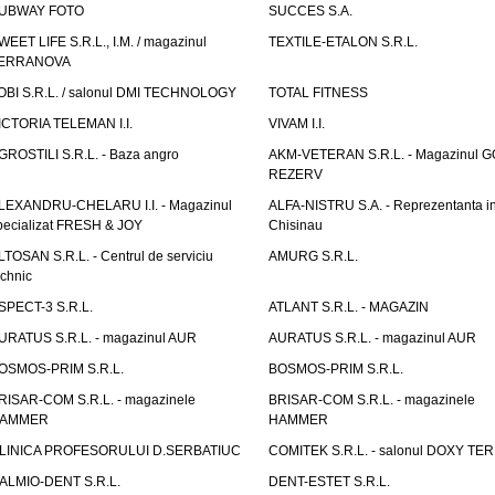
UBWAY FOTO
SUCCES S.A.
WEET LIFE S.R.L., I.M. / magazinul
TEXTILE-ETALON S.R.L.
ERRANOVA
OBI S.R.L. / salonul DMI TECHNOLOGY
TOTAL FITNESS
ICTORIA TELEMAN I.I.
VIVAM I.I.
GROSTILI S.R.L. - Baza angro
AKM-VETERAN S.R.L. - Magazinul 
REZERV
LEXANDRU-CHELARU I.I. - Magazinul
ALFA-NISTRU S.A. - Reprezentanta i
pecializat FRESH & JOY
Chisinau
LTOSAN S.R.L. - Centrul de serviciu
AMURG S.R.L.
echnic
SPECT-3 S.R.L.
ATLANT S.R.L. - MAGAZIN
URATUS S.R.L. - magazinul AUR
AURATUS S.R.L. - magazinul AUR
OSMOS-PRIM S.R.L.
BOSMOS-PRIM S.R.L.
RISAR-COM S.R.L. - magazinele
BRISAR-COM S.R.L. - magazinele
AMMER
HAMMER
LINICA PROFESORULUI D.SERBATIUC
COMITEK S.R.L. - salonul DOXY TE
ALMIO-DENT S.R.L.
DENT-ESTET S.R.L.