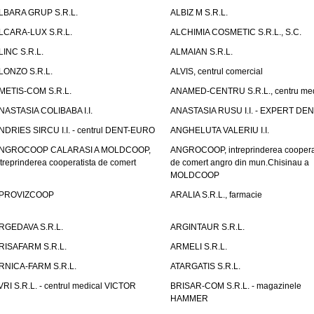
LBARA GRUP S.R.L.
ALBIZ M S.R.L.
LCARA-LUX S.R.L.
ALCHIMIA COSMETIC S.R.L., S.C.
LINC S.R.L.
ALMAIAN S.R.L.
LONZO S.R.L.
ALVIS, centrul comercial
METIS-COM S.R.L.
ANAMED-CENTRU S.R.L., centru med
NASTASIA COLIBABA I.I.
ANASTASIA RUSU I.I. - EXPERT DE
NDRIES SIRCU I.I. - centrul DENT-EURO
ANGHELUTA VALERIU I.I.
NGROCOOP CALARASI A MOLDCOOP,
ANGROCOOP, intreprinderea coopera
ntreprinderea cooperatista de comert
de comert angro din mun.Chisinau a
MOLDCOOP
PROVIZCOOP
ARALIA S.R.L., farmacie
RGEDAVA S.R.L.
ARGINTAUR S.R.L.
RISAFARM S.R.L.
ARMELI S.R.L.
RNICA-FARM S.R.L.
ATARGATIS S.R.L.
VRI S.R.L. - centrul medical VICTOR
BRISAR-COM S.R.L. - magazinele
HAMMER