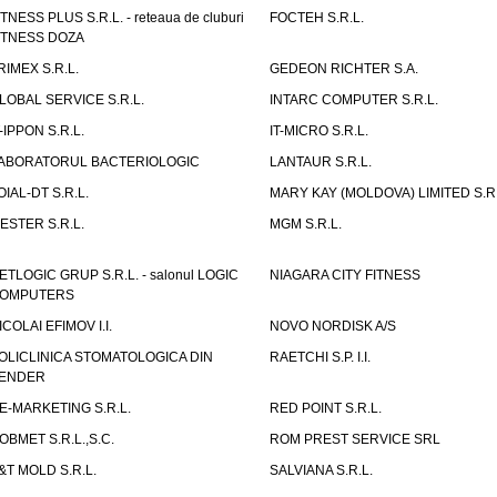
ITNESS PLUS S.R.L. - reteaua de cluburi
FOCTEH S.R.L.
ITNESS DOZA
RIMEX S.R.L.
GEDEON RICHTER S.A.
LOBAL SERVICE S.R.L.
INTARC COMPUTER S.R.L.
T-IPPON S.R.L.
IT-MICRO S.R.L.
ABORATORUL BACTERIOLOGIC
LANTAUR S.R.L.
OIAL-DT S.R.L.
MARY KAY (MOLDOVA) LIMITED S.R.
ESTER S.R.L.
MGM S.R.L.
ETLOGIC GRUP S.R.L. - salonul LOGIC
NIAGARA CITY FITNESS
OMPUTERS
ICOLAI EFIMOV I.I.
NOVO NORDISK A/S
OLICLINICA STOMATOLOGICA DIN
RAETCHI S.P. I.I.
ENDER
E-MARKETING S.R.L.
RED POINT S.R.L.
OBMET S.R.L.,S.C.
ROM PREST SERVICE SRL
&T MOLD S.R.L.
SALVIANA S.R.L.