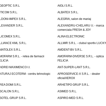
GEOPTIC S.R.L
AIOLI S.R.L.
ITICOM S.R.L.
ALBATEX S.R.L.
LDONI-IMPEX S.R.L.
ALEGRIA, salon de mariaj
LEXANDER S.R.L.
ALEXANDRU-CHELARU I.I. - marca
comerciala FRESH & JOY
LICOMEX S.R.L.
ALINA ELECTRONIC
LLIANCE KML S.R.L.
ALLMIR S.R.L. - clubul sportiv LUCKY
MATOLEX S.R.L.
AMDENT-BV S.R.L.
MOFARM S.R.L. - retea de farmacii
AMOFARM-DIVERSE S.R.L. - optica
ELICIA
FELICIA
NDREI MAXIMENCO I.I.
ANT-SUPER-LANT S.R.L.
NTURAJ ECOTERM - centru tehnologic
APROSERVICE-X S.R.L. - dealer
oficialXEROX
REA DOMI S.R.L.
ARHETIPO GRUP S.R.L.
SCALON S.R.L.
ASIMED S.R.L.
SOTEL-GRUP S.R.L.
ASPIRO-MED S.R.L.