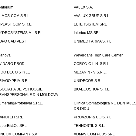
entorium
VALEX S.A.
LMOS-COM S.R.L.
AVALUX GRUP S.R.L.
IPLAST COM S.R.L.
ELTEHSISTEM SRL
YDROSYSTEMS ML S.R.L.
Interfoc-MS SRL
OPO CAD VEST
UNIMED FARMA S.R.L.
ianova
Weyergans High Care Center
VIDARO PROD
CORONIC-L.N. S.R.L.
NDO DECO STYLE
MEZANIN - V S.R.L.
RIAGO PRIM S.R.L.
UNIDECOR S.R.L.
SOCIATIA DE PSIHOOGIE
BIO-ECOSHOP S.R.L.
RANSPERSONALE DIN MOLDOVA
umerang/Protomval S.R.L.
Clinica Stomatologica NC DENTALE
DR.DIDU
ANOTEH SRL
PROAZUR & CO S.R.L.
uperBit&Co SRL
TEHNOSTIL S.R.L.
INCOM COMPANY S.A.
ADMAVICOM PLUS SRL