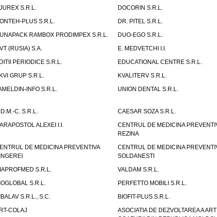
JUREX S.R.L.
DOCORIN S.R.L.
ONTEH-PLUS S.R.L.
DR. PITEL S.R.L.
UNAPACK RAMBOX PRODIMPEX S.R.L.
DUO-EGO S.R.L.
VT (RUSIA) S.A.
E. MEDVETCHI I.I.
DITII PERIODICE S.R.L.
EDUCATIONAL CENTRE S.R.L.
KVI GRUP S.R.L.
KVALITERV S.R.L.
AMELDIN-INFO S.R.L.
UNION DENTAL S.R.L.
.D.M.-C. S.R.L.
CAESAR SOZA S.R.L.
ARAPOSTOL ALEXEI I.I.
CENTRUL DE MEDICINA PREVENTI
REZINA
ENTRUL DE MEDICINA PREVENTIVA
CENTRUL DE MEDICINA PREVENTI
INGEREI
SOLDANESTI
IAPROFMED S.R.L.
VALDAM S.R.L.
IOGLOBAL S.R.L.
PERFETTO MOBILI S.R.L.
IBALAV S.R.L., S.C.
BIOFIT-PLUS S.R.L.
RT-COLAJ
ASOCIATIA DE DEZVOLTAREA A ART