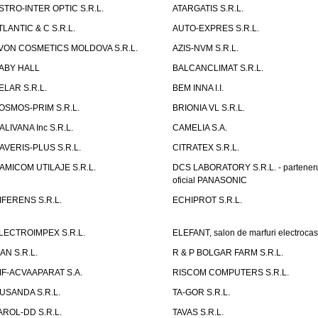
STRO-INTER OPTIC S.R.L.
ATARGATIS S.R.L.
TLANTIC & C S.R.L.
AUTO-EXPRES S.R.L.
VON COSMETICS MOLDOVA S.R.L.
AZIS-NVM S.R.L.
ABY HALL
BALCANCLIMAT S.R.L.
ELAR S.R.L.
BEM INNA I.I.
OSMOS-PRIM S.R.L.
BRIONIA VL S.R.L.
ALIVANA Inc S.R.L.
CAMELIA S.A.
AVERIS-PLUS S.R.L.
CITRATEX S.R.L.
AMICOM UTILAJE S.R.L.
DCS LABORATORY S.R.L. - partener
oficial PANASONIC
IFERENS S.R.L.
ECHIPROT S.R.L.
LECTROIMPEX S.R.L.
ELEFANT, salon de marfuri electrocas
IAN S.R.L.
R & P BOLGAR FARM S.R.L.
IF-ACVAAPARAT S.A.
RISCOM COMPUTERS S.R.L.
USANDA S.R.L.
TA-GOR S.R.L.
AROL-DD S.R.L.
TAVAS S.R.L.