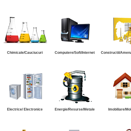
Chimicale/Cauciucuri
Computere/Soft/Internet
Constructii/Amena
Electrice/ Electronice
Energie/Resurse/Metale
Imobiliare/Mob