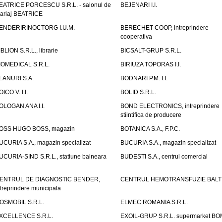
EATRICE PORCESCU S.R.L. - salonul de
BEJENARI I.I.
ariaj BEATRICE
ENDERIRINOCTORG I.U.M.
BERECHET-COOP, intreprindere
cooperativa
IBLION S.R.L., librarie
BICSALT-GRUP S.R.L.
IOMEDICAL S.R.L.
BIRIUZA TOPORAS I.I.
LANURI S.A.
BODNARI P.M. I.I.
OICO V. I.I.
BOLID S.R.L.
OLOGAN ANA I.I.
BOND ELECTRONICS, intreprindere
stiintifica de producere
OSS HUGO BOSS, magazin
BOTANICA S.A., F.P.C.
UCURIA S.A., magazin specializat
BUCURIA S.A., magazin specializat
UCURIA-SIND S.R.L., statiune balneara
BUDESTI S.A., centrul comercial
ENTRUL DE DIAGNOSTIC BENDER,
CENTRUL HEMOTRANSFUZIE BALT
ntreprindere municipala
OSMOBIL S.R.L.
ELMEC ROMANIA S.R.L.
XCELLENCE S.R.L.
EXOIL-GRUP S.R.L. supermarket B