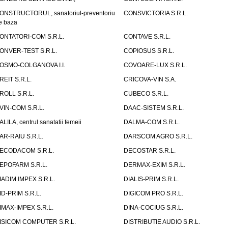
ONSTRUCTORUL, sanatoriul-preventoriu
CONSVICTORIA S.R.L.
e baza
ONTATORI-COM S.R.L.
CONTAVE S.R.L.
ONVER-TEST S.R.L.
COPIOSUS S.R.L.
OSMO-COLGANOVA I.I.
COVOARE-LUX S.R.L.
REIT S.R.L.
CRICOVA-VIN S.A.
ROLL S.R.L.
CUBECO S.R.L.
VIN-COM S.R.L.
DAAC-SISTEM S.R.L.
ALILA, centrul sanatatii femeii
DALMA-COM S.R.L.
AR-RAIU S.R.L.
DARSCOM AGRO S.R.L.
ECODACOM S.R.L.
DECOSTAR S.R.L.
EPOFARM S.R.L.
DERMAX-EXIM S.R.L.
IADIM IMPEX S.R.L.
DIALIS-PRIM S.R.L.
ID-PRIM S.R.L.
DIGICOM PRO S.R.L.
IMAX-IMPEX S.R.L.
DINA-COCIUG S.R.L.
ISICOM COMPUTER S.R.L.
DISTRIBUTIE AUDIO S.R.L.