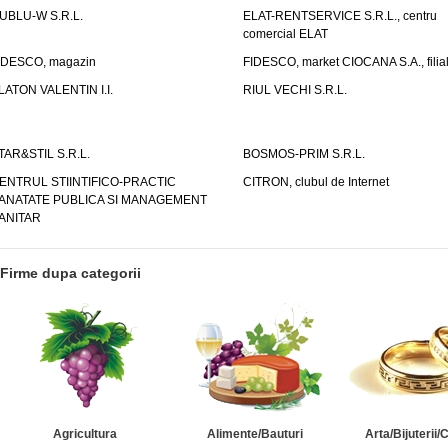
UBLU-W S.R.L.
ELAT-RENTSERVICE S.R.L., centru
comercial ELAT
IDESCO, magazin
FIDESCO, market CIOCANA S.A., filia
LATON VALENTIN I.I.
RIUL VECHI S.R.L.
TAR&STIL S.R.L.
BOSMOS-PRIM S.R.L.
ENTRUL STIINTIFICO-PRACTIC
CITRON, clubul de Internet
ANATATE PUBLICA SI MANAGEMENT
ANITAR
Firme dupa categorii
Agricultura
Alimente/Bauturi
Arta/Bijuterii/