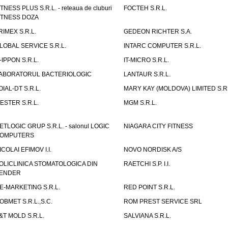
ITNESS PLUS S.R.L. - reteaua de cluburi
FOCTEH S.R.L.
ITNESS DOZA
RIMEX S.R.L.
GEDEON RICHTER S.A.
LOBAL SERVICE S.R.L.
INTARC COMPUTER S.R.L.
T-IPPON S.R.L.
IT-MICRO S.R.L.
ABORATORUL BACTERIOLOGIC
LANTAUR S.R.L.
OIAL-DT S.R.L.
MARY KAY (MOLDOVA) LIMITED S.R.
ESTER S.R.L.
MGM S.R.L.
ETLOGIC GRUP S.R.L. - salonul LOGIC
NIAGARA CITY FITNESS
OMPUTERS
ICOLAI EFIMOV I.I.
NOVO NORDISK A/S
OLICLINICA STOMATOLOGICA DIN
RAETCHI S.P. I.I.
ENDER
E-MARKETING S.R.L.
RED POINT S.R.L.
OBMET S.R.L.,S.C.
ROM PREST SERVICE SRL
&T MOLD S.R.L.
SALVIANA S.R.L.