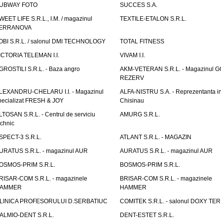
UBWAY FOTO
SUCCES S.A.
WEET LIFE S.R.L., I.M. / magazinul
TEXTILE-ETALON S.R.L.
ERRANOVA
OBI S.R.L. / salonul DMI TECHNOLOGY
TOTAL FITNESS
ICTORIA TELEMAN I.I.
VIVAM I.I.
GROSTILI S.R.L. - Baza angro
AKM-VETERAN S.R.L. - Magazinul 
REZERV
LEXANDRU-CHELARU I.I. - Magazinul
ALFA-NISTRU S.A. - Reprezentanta i
pecializat FRESH & JOY
Chisinau
LTOSAN S.R.L. - Centrul de serviciu
AMURG S.R.L.
echnic
SPECT-3 S.R.L.
ATLANT S.R.L. - MAGAZIN
URATUS S.R.L. - magazinul AUR
AURATUS S.R.L. - magazinul AUR
OSMOS-PRIM S.R.L.
BOSMOS-PRIM S.R.L.
RISAR-COM S.R.L. - magazinele
BRISAR-COM S.R.L. - magazinele
AMMER
HAMMER
LINICA PROFESORULUI D.SERBATIUC
COMITEK S.R.L. - salonul DOXY TE
ALMIO-DENT S.R.L.
DENT-ESTET S.R.L.