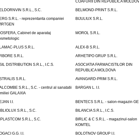
COAFURII DIN REPUBLICA MOLDO
ELDORNVIN S.R.L., S.C.
BELMOND-PRINT S.R.L.
ERG S.R.L. - reprezentanta companiei
BIJULIUX S.R.L.
IRTGEN
IOSFERA, Cabinet de aparataj
MOROL S.R.L.
osmetologic
LAMAC-PLUS S.R.L.
ALEX-B S.R.L.
RBORE S.R.L.
ARHETIPO GRUP S.R.L.
SIL DISTRIBUTION S.R.L., I.C.S.
ASOCIATIA FARMACISTILOR DIN
REPUBLICA MOLDOVA
STRALIS S.R.L.
AVANGARD-PRIM S.R.L.
ALCOMBE S.R.L., S.C. - centrul al sanatatii
BARGAN L. I.I.
amiliei GALAXIA
EJAN I.I.
BENTECS S.R.L. - salon-magazin G
IBLIOLUX S.R.L., S.C.
BILANCIA S.R.L., I.C.S.
IPLASTCOM S.R.L., S.C.
BIRLIC & C S.R.L. - magazinul-salon
KOMTEL
OGACI G.G. I.I.
BOLOTNOV GROUP I.I.