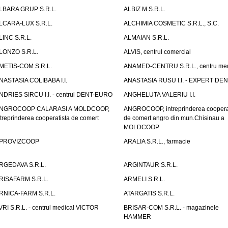
LBARA GRUP S.R.L.
ALBIZ M S.R.L.
LCARA-LUX S.R.L.
ALCHIMIA COSMETIC S.R.L., S.C.
LINC S.R.L.
ALMAIAN S.R.L.
LONZO S.R.L.
ALVIS, centrul comercial
METIS-COM S.R.L.
ANAMED-CENTRU S.R.L., centru med
NASTASIA COLIBABA I.I.
ANASTASIA RUSU I.I. - EXPERT DE
NDRIES SIRCU I.I. - centrul DENT-EURO
ANGHELUTA VALERIU I.I.
NGROCOOP CALARASI A MOLDCOOP,
ANGROCOOP, intreprinderea coopera
ntreprinderea cooperatista de comert
de comert angro din mun.Chisinau a
MOLDCOOP
PROVIZCOOP
ARALIA S.R.L., farmacie
RGEDAVA S.R.L.
ARGINTAUR S.R.L.
RISAFARM S.R.L.
ARMELI S.R.L.
RNICA-FARM S.R.L.
ATARGATIS S.R.L.
VRI S.R.L. - centrul medical VICTOR
BRISAR-COM S.R.L. - magazinele
HAMMER