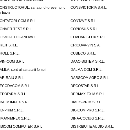
ONSTRUCTORUL, sanatoriul-preventoriu
CONSVICTORIA S.R.L.
e baza
ONTATORI-COM S.R.L.
CONTAVE S.R.L.
ONVER-TEST S.R.L.
COPIOSUS S.R.L.
OSMO-COLGANOVA I.I.
COVOARE-LUX S.R.L.
REIT S.R.L.
CRICOVA-VIN S.A.
ROLL S.R.L.
CUBECO S.R.L.
VIN-COM S.R.L.
DAAC-SISTEM S.R.L.
ALILA, centrul sanatatii femeii
DALMA-COM S.R.L.
AR-RAIU S.R.L.
DARSCOM AGRO S.R.L.
ECODACOM S.R.L.
DECOSTAR S.R.L.
EPOFARM S.R.L.
DERMAX-EXIM S.R.L.
IADIM IMPEX S.R.L.
DIALIS-PRIM S.R.L.
ID-PRIM S.R.L.
DIGICOM PRO S.R.L.
IMAX-IMPEX S.R.L.
DINA-COCIUG S.R.L.
ISICOM COMPUTER S.R.L.
DISTRIBUTIE AUDIO S.R.L.