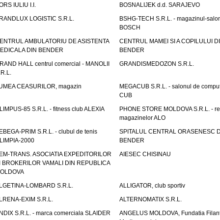
ORS IULIU I.I.
BOSNALIJEK d.d. SARAJEVO
RANDLUX LOGISTIC S.R.L.
BSHG-TECH S.R.L. - magazinul-salo
BOSCH
ENTRUL AMBULATORIU DE ASISTENTA
CENTRUL MAMEI SI A COPILULUI D
EDICALA DIN BENDER
BENDER
RAND HALL centrul comercial - MANOLII
GRANDISMEDOZON S.R.L.
.R.L.
UMEA CEASURILOR, magazin
MEGACUB S.R.L. - salonul de compu
CUB
LIMPUS-85 S.R.L. - fitness club ALEXIA
PHONE STORE MOLDOVA S.R.L. - re
magazinelor ALO
EBEGA-PRIM S.R.L. - clubul de tenis
SPITALUL CENTRAL ORASENESC D
LIMPIA-2000
BENDER
EM-TRANS. ASOCIATIA EXPEDITORILOR
AIESEC CHISINAU
I BROKERILOR VAMALI DIN REPUBLICA
OLDOVA
LGETINA-LOMBARD S.R.L.
ALLIGATOR, club sportiv
LRENA-EXIM S.R.L.
ALTERNOMATIX S.R.L.
NDIX S.R.L. - marca comerciala SLAIDER
ANGELUS MOLDOVA, Fundatia Filant