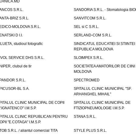
EHNICA.MD
ANCOS S.R.L.
SANDORIA S.R.L. - Stomatologia BI
ANTA-BRIZ S.R.L.
SANVITCOM S.R.L.
EDICO-MOLDOVA S.R.L.
SEL si C S.R.L.
ENATSKI D I.I.
SERLAND-COM S.R.L.
ILUETA, studioul fotografic
SINDICATUL EDUCATIEI SI STIINTEI
REPUBLICA MOLDOVA
IVOL SERVICE DHS S.R.L.
SLOIMPEX S.R.L.
NIPER, clubul de tir
SOCIETATEA AMATORILOR DE CIINI
MOLDOVA
PANDOR S.R.L.
SPECTROMED
PICUSOR-BL S.A.
SPITALUL CLINIC MUNICIPAL "SF.
ARHANGHEL MIHAIL"
PITALUL CLINIC MUNICIPAL DE COPII
SPITALUL CLINIC MUNICIPAL DE
V.IGNATENCO" I.M.S.P.
FTIZIOPNEUMOLOGIE I.M.S.P.
PITALUL CLINIC REPUBLICAN PENTRU
STANA S.R.L.
OPII "E.COTAGA" I.M.S.P.
TOB S.R.L. / aliantul comercial TITA
STYLE PLUS S.R.L.