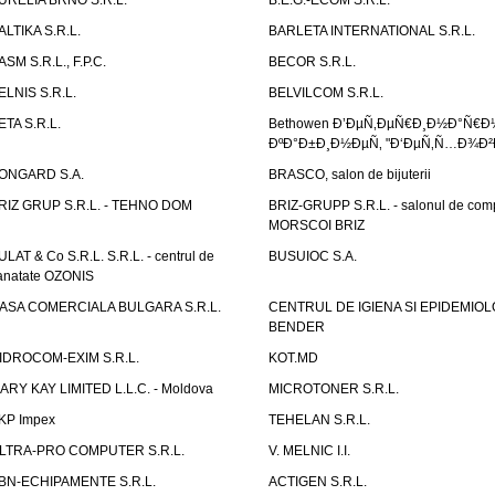
URELIA BRNO S.R.L.
B.E.G.-ECOM S.R.L.
ALTIKA S.R.L.
BARLETA INTERNATIONAL S.R.L.
ASM S.R.L., F.P.C.
BECOR S.R.L.
ELNIS S.R.L.
BELVILCOM S.R.L.
ETA S.R.L.
Bethowen Ð’ÐµÑ‚ÐµÑ€Ð¸Ð½Ð°Ñ€Ð
ÐºÐ°Ð±Ð¸Ð½ÐµÑ‚ "Ð‘ÐµÑ‚Ñ…Ð¾Ð²
ONGARD S.A.
BRASCO, salon de bijuterii
RIZ GRUP S.R.L. - TEHNO DOM
BRIZ-GRUPP S.R.L. - salonul de com
MORSCOI BRIZ
ULAT & Co S.R.L. S.R.L. - centrul de
BUSUIOC S.A.
anatate OZONIS
ASA COMERCIALA BULGARA S.R.L.
CENTRUL DE IGIENA SI EPIDEMIOL
BENDER
IDROCOM-EXIM S.R.L.
KOT.MD
ARY KAY LIMITED L.L.C. - Moldova
MICROTONER S.R.L.
KP Impex
TEHELAN S.R.L.
LTRA-PRO COMPUTER S.R.L.
V. MELNIC I.I.
BN-ECHIPAMENTE S.R.L.
ACTIGEN S.R.L.