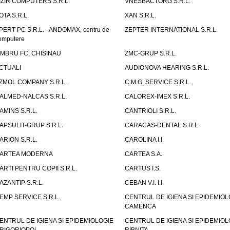
IZIR COMPUTERS S.R.L.
VNESBACTORG S.R.L.
OTA S.R.L.
XAN S.R.L.
PERT PC S.R.L. - ANDOMAX, centru de
ZEPTER INTERNATIONAL S.R.L.
omputere
IMBRU FC, CHISINAU
ZMC-GRUP S.R.L.
CTUALI
AUDIONOVA HEARING S.R.L.
ZMOL COMPANY S.R.L.
C.M.G. SERVICE S.R.L.
ALMED-NALCAS S.R.L.
CALOREX-IMEX S.R.L.
AMINS S.R.L.
CANTRIOLI S.R.L.
APSULIT-GRUP S.R.L.
CARACAS-DENTAL S.R.L.
ARION S.R.L.
CAROLINA I.I.
ARTEA MODERNA
CARTEA S.A.
ARTI PENTRU COPII S.R.L.
CARTUS I.S.
AZANTIP S.R.L.
CEBAN V.I. I.I.
EMP SERVICE S.R.L.
CENTRUL DE IGIENA SI EPIDEMIOL
CAMENCA
ENTRUL DE IGIENA SI EPIDEMIOLOGIE
CENTRUL DE IGIENA SI EPIDEMIOL