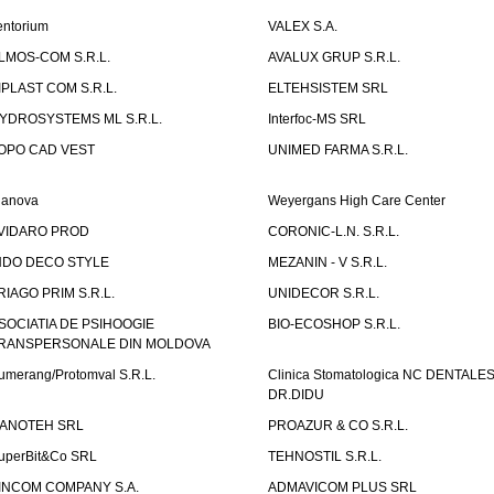
entorium
VALEX S.A.
LMOS-COM S.R.L.
AVALUX GRUP S.R.L.
IPLAST COM S.R.L.
ELTEHSISTEM SRL
YDROSYSTEMS ML S.R.L.
Interfoc-MS SRL
OPO CAD VEST
UNIMED FARMA S.R.L.
ianova
Weyergans High Care Center
VIDARO PROD
CORONIC-L.N. S.R.L.
NDO DECO STYLE
MEZANIN - V S.R.L.
RIAGO PRIM S.R.L.
UNIDECOR S.R.L.
SOCIATIA DE PSIHOOGIE
BIO-ECOSHOP S.R.L.
RANSPERSONALE DIN MOLDOVA
umerang/Protomval S.R.L.
Clinica Stomatologica NC DENTALE
DR.DIDU
ANOTEH SRL
PROAZUR & CO S.R.L.
uperBit&Co SRL
TEHNOSTIL S.R.L.
INCOM COMPANY S.A.
ADMAVICOM PLUS SRL