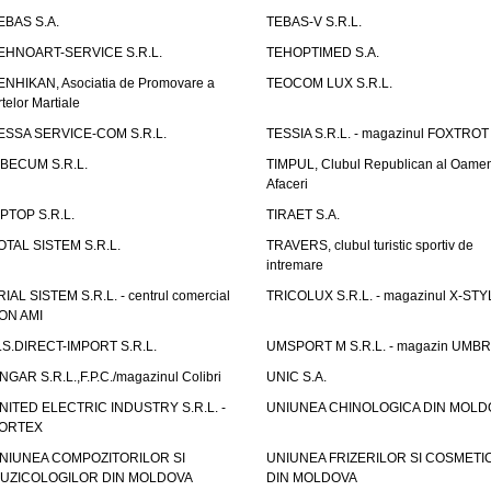
EBAS S.A.
TEBAS-V S.R.L.
EHNOART-SERVICE S.R.L.
TEHOPTIMED S.A.
ENHIKAN, Asociatia de Promovare a
TEOCOM LUX S.R.L.
rtelor Martiale
ESSA SERVICE-COM S.R.L.
TESSIA S.R.L. - magazinul FOXTROT
IBECUM S.R.L.
TIMPUL, Clubul Republican al Oamen
Afaceri
IPTOP S.R.L.
TIRAET S.A.
OTAL SISTEM S.R.L.
TRAVERS, clubul turistic sportiv de
intremare
RIAL SISTEM S.R.L. - centrul comercial
TRICOLUX S.R.L. - magazinul X-STY
ON AMI
.S.DIRECT-IMPORT S.R.L.
UMSPORT M S.R.L. - magazin UMB
NGAR S.R.L.,F.P.C./magazinul Colibri
UNIC S.A.
NITED ELECTRIC INDUSTRY S.R.L. -
UNIUNEA CHINOLOGICA DIN MOLD
ORTEX
NIUNEA COMPOZITORILOR SI
UNIUNEA FRIZERILOR SI COSMETI
UZICOLOGILOR DIN MOLDOVA
DIN MOLDOVA