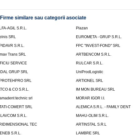
Firme similare sau categorii asociate
LFA-AGIL S.R.L.
Plazan
elnis SRL
EUROMETA - GRUP S.R.L.
PIDAVR S.R.L.
FPC "INVEST-FOND" SRL
mav Trans SRL
ARTBENCOM S.R.L.
FICIU SERVICE
RULCAR S.R.L.
IDAL GRUP SRL
UniProdLogistic
PROTEHPRO SRL
ARTIONEL SRL
ATCO & CO S.R.L.
IM MON BUREAU SRL
amadent technic srl
MORAR IGOR I.I.
TATI-COMERT SRL
ALEMICA S.R.L. - FAMILY DENT
SLAVCOM S.R.L.
MAHU-OLIM S.R.L.
RIDIMENSIONAL TEC
ARTINSTAL S.R.L
ENEB S.R.L.
LAMBRE SRL