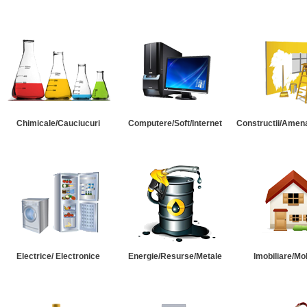
Chimicale/Cauciucuri
Computere/Soft/Internet
Constructii/Amena
Electrice/ Electronice
Energie/Resurse/Metale
Imobiliare/Mob