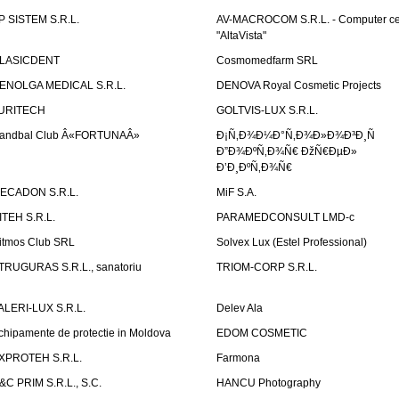
P SISTEM S.R.L.
AV-MACROCOM S.R.L. - Computer ce
"AltaVista"
LASICDENT
Cosmomedfarm SRL
ENOLGA MEDICAL S.R.L.
DENOVA Royal Cosmetic Projects
URITECH
GOLTVIS-LUX S.R.L.
andbal Club Â«FORTUNAÂ»
Ð¡Ñ‚Ð¾Ð¼Ð°Ñ‚Ð¾Ð»Ð¾Ð³Ð¸Ñ
Ð”Ð¾ÐºÑ‚Ð¾Ñ€ ÐžÑ€ÐµÐ»
Ð’Ð¸ÐºÑ‚Ð¾Ñ€
ECADON S.R.L.
MiF S.A.
ITEH S.R.L.
PARAMEDCONSULT LMD-c
itmos Club SRL
Solvex Lux (Estel Professional)
TRUGURAS S.R.L., sanatoriu
TRIOM-CORP S.R.L.
ALERI-LUX S.R.L.
Delev Ala
chipamente de protectie in Moldova
EDOM COSMETIC
XPROTEH S.R.L.
Farmona
&C PRIM S.R.L., S.C.
HANCU Photography