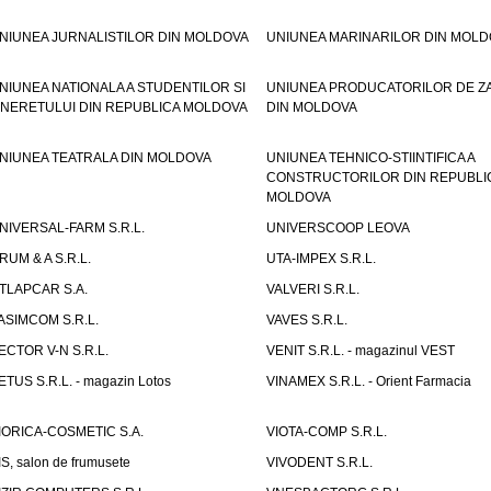
NIUNEA JURNALISTILOR DIN MOLDOVA
UNIUNEA MARINARILOR DIN MOLD
NIUNEA NATIONALA A STUDENTILOR SI
UNIUNEA PRODUCATORILOR DE Z
INERETULUI DIN REPUBLICA MOLDOVA
DIN MOLDOVA
NIUNEA TEATRALA DIN MOLDOVA
UNIUNEA TEHNICO-STIINTIFICA A
CONSTRUCTORILOR DIN REPUBLI
MOLDOVA
NIVERSAL-FARM S.R.L.
UNIVERSCOOP LEOVA
RUM & A S.R.L.
UTA-IMPEX S.R.L.
TLAPCAR S.A.
VALVERI S.R.L.
ASIMCOM S.R.L.
VAVES S.R.L.
ECTOR V-N S.R.L.
VENIT S.R.L. - magazinul VEST
ETUS S.R.L. - magazin Lotos
VINAMEX S.R.L. - Orient Farmacia
IORICA-COSMETIC S.A.
VIOTA-COMP S.R.L.
IS, salon de frumusete
VIVODENT S.R.L.