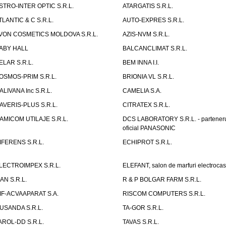
STRO-INTER OPTIC S.R.L.
ATARGATIS S.R.L.
TLANTIC & C S.R.L.
AUTO-EXPRES S.R.L.
VON COSMETICS MOLDOVA S.R.L.
AZIS-NVM S.R.L.
ABY HALL
BALCANCLIMAT S.R.L.
ELAR S.R.L.
BEM INNA I.I.
OSMOS-PRIM S.R.L.
BRIONIA VL S.R.L.
ALIVANA Inc S.R.L.
CAMELIA S.A.
AVERIS-PLUS S.R.L.
CITRATEX S.R.L.
AMICOM UTILAJE S.R.L.
DCS LABORATORY S.R.L. - partener
oficial PANASONIC
IFERENS S.R.L.
ECHIPROT S.R.L.
LECTROIMPEX S.R.L.
ELEFANT, salon de marfuri electrocas
IAN S.R.L.
R & P BOLGAR FARM S.R.L.
IF-ACVAAPARAT S.A.
RISCOM COMPUTERS S.R.L.
USANDA S.R.L.
TA-GOR S.R.L.
AROL-DD S.R.L.
TAVAS S.R.L.