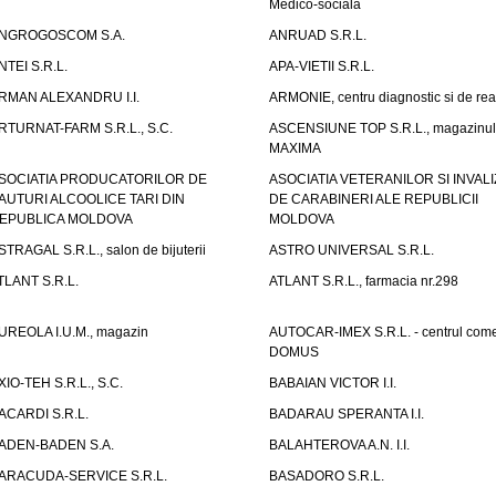
Medico-sociala
NGROGOSCOM S.A.
ANRUAD S.R.L.
NTEI S.R.L.
APA-VIETII S.R.L.
RMAN ALEXANDRU I.I.
ARMONIE, centru diagnostic si de reab
RTURNAT-FARM S.R.L., S.C.
ASCENSIUNE TOP S.R.L., magazinul
MAXIMA
SOCIATIA PRODUCATORILOR DE
ASOCIATIA VETERANILOR SI INVALI
AUTURI ALCOOLICE TARI DIN
DE CARABINERI ALE REPUBLICII
EPUBLICA MOLDOVA
MOLDOVA
STRAGAL S.R.L., salon de bijuterii
ASTRO UNIVERSAL S.R.L.
TLANT S.R.L.
ATLANT S.R.L., farmacia nr.298
UREOLA I.U.M., magazin
AUTOCAR-IMEX S.R.L. - centrul come
DOMUS
XIO-TEH S.R.L., S.C.
BABAIAN VICTOR I.I.
ACARDI S.R.L.
BADARAU SPERANTA I.I.
ADEN-BADEN S.A.
BALAHTEROVA A.N. I.I.
ARACUDA-SERVICE S.R.L.
BASADORO S.R.L.