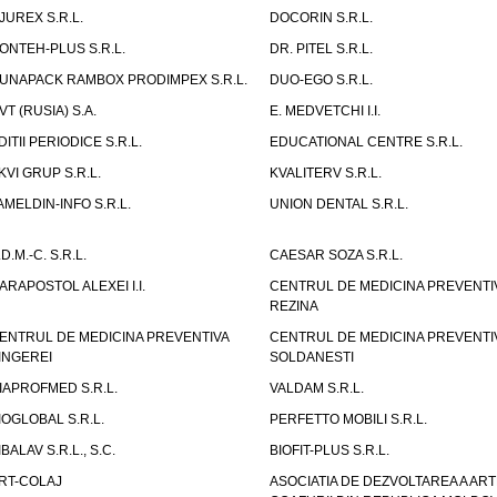
JUREX S.R.L.
DOCORIN S.R.L.
ONTEH-PLUS S.R.L.
DR. PITEL S.R.L.
UNAPACK RAMBOX PRODIMPEX S.R.L.
DUO-EGO S.R.L.
VT (RUSIA) S.A.
E. MEDVETCHI I.I.
DITII PERIODICE S.R.L.
EDUCATIONAL CENTRE S.R.L.
KVI GRUP S.R.L.
KVALITERV S.R.L.
AMELDIN-INFO S.R.L.
UNION DENTAL S.R.L.
.D.M.-C. S.R.L.
CAESAR SOZA S.R.L.
ARAPOSTOL ALEXEI I.I.
CENTRUL DE MEDICINA PREVENTI
REZINA
ENTRUL DE MEDICINA PREVENTIVA
CENTRUL DE MEDICINA PREVENTI
INGEREI
SOLDANESTI
IAPROFMED S.R.L.
VALDAM S.R.L.
IOGLOBAL S.R.L.
PERFETTO MOBILI S.R.L.
IBALAV S.R.L., S.C.
BIOFIT-PLUS S.R.L.
RT-COLAJ
ASOCIATIA DE DEZVOLTAREA A ART