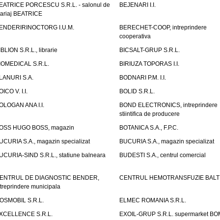
EATRICE PORCESCU S.R.L. - salonul de
BEJENARI I.I.
ariaj BEATRICE
ENDERIRINOCTORG I.U.M.
BERECHET-COOP, intreprindere
cooperativa
IBLION S.R.L., librarie
BICSALT-GRUP S.R.L.
IOMEDICAL S.R.L.
BIRIUZA TOPORAS I.I.
LANURI S.A.
BODNARI P.M. I.I.
OICO V. I.I.
BOLID S.R.L.
OLOGAN ANA I.I.
BOND ELECTRONICS, intreprindere
stiintifica de producere
OSS HUGO BOSS, magazin
BOTANICA S.A., F.P.C.
UCURIA S.A., magazin specializat
BUCURIA S.A., magazin specializat
UCURIA-SIND S.R.L., statiune balneara
BUDESTI S.A., centrul comercial
ENTRUL DE DIAGNOSTIC BENDER,
CENTRUL HEMOTRANSFUZIE BALT
ntreprindere municipala
OSMOBIL S.R.L.
ELMEC ROMANIA S.R.L.
XCELLENCE S.R.L.
EXOIL-GRUP S.R.L. supermarket B