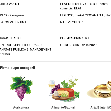
UBLU-W S.R.L.
ELAT-RENTSERVICE S.R.L., centru
comercial ELAT
IDESCO, magazin
FIDESCO, market CIOCANA S.A., filia
LATON VALENTIN I.I.
RIUL VECHI S.R.L.
TAR&STIL S.R.L.
BOSMOS-PRIM S.R.L.
ENTRUL STIINTIFICO-PRACTIC
CITRON, clubul de Internet
ANATATE PUBLICA SI MANAGEMENT
ANITAR
Firme dupa categorii
Agricultura
Alimente/Bauturi
Arta/Bijuterii/