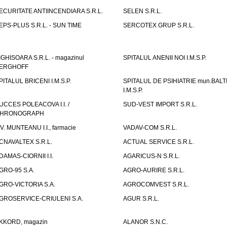
ECURITATE ANTIINCENDIARA S.R.L.
SELEN S.R.L.
EPS-PLUS S.R.L. - SUN TIME
SERCOTEX GRUP S.R.L.
IGHISOARA S.R.L. - magazinul
SPITALUL ANENII NOI I.M.S.P.
ERGHOFF
PITALUL BRICENI I.M.S.P.
SPITALUL DE PSIHIATRIE mun.BALT
I.M.S.P.
UCCES POLEACOVA I.I. /
SUD-VEST IMPORT S.R.L.
HRONOGRAPH
.V. MUNTEANU I.I., farmacie
VADAV-COM S.R.L.
CNAVALTEX S.R.L.
ACTUAL SERVICE S.R.L.
DAMAS-CIORNII I.I.
AGARICUS-N S.R.L.
GRO-95 S.A.
AGRO-AURIRE S.R.L.
GRO-VICTORIA S.A.
AGROCOMVEST S.R.L.
GROSERVICE-CRIULENI S.A.
AGUR S.R.L.
KKORD, magazin
ALANOR S.N.C.