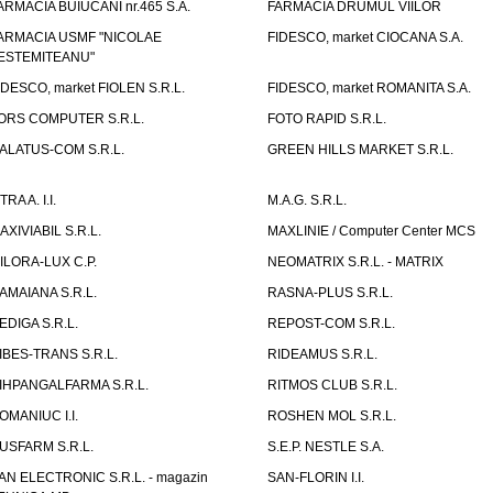
ARMACIA BUIUCANI nr.465 S.A.
FARMACIA DRUMUL VIILOR
ARMACIA USMF "NICOLAE
FIDESCO, market CIOCANA S.A.
ESTEMITEANU"
IDESCO, market FIOLEN S.R.L.
FIDESCO, market ROMANITA S.A.
ORS COMPUTER S.R.L.
FOTO RAPID S.R.L.
ALATUS-COM S.R.L.
GREEN HILLS MARKET S.R.L.
TRA A. I.I.
M.A.G. S.R.L.
AXIVIABIL S.R.L.
MAXLINIE / Computer Center MCS
ILORA-LUX C.P.
NEOMATRIX S.R.L. - MATRIX
AMAIANA S.R.L.
RASNA-PLUS S.R.L.
EDIGA S.R.L.
REPOST-COM S.R.L.
IBES-TRANS S.R.L.
RIDEAMUS S.R.L.
IHPANGALFARMA S.R.L.
RITMOS CLUB S.R.L.
OMANIUC I.I.
ROSHEN MOL S.R.L.
USFARM S.R.L.
S.E.P. NESTLE S.A.
AN ELECTRONIC S.R.L. - magazin
SAN-FLORIN I.I.