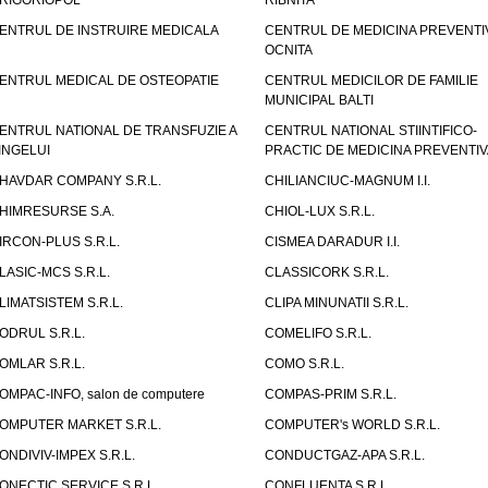
RIGORIOPOL
RIBNITA
ENTRUL DE INSTRUIRE MEDICALA
CENTRUL DE MEDICINA PREVENTI
OCNITA
ENTRUL MEDICAL DE OSTEOPATIE
CENTRUL MEDICILOR DE FAMILIE
MUNICIPAL BALTI
ENTRUL NATIONAL DE TRANSFUZIE A
CENTRUL NATIONAL STIINTIFICO-
INGELUI
PRACTIC DE MEDICINA PREVENTIV
HAVDAR COMPANY S.R.L.
CHILIANCIUC-MAGNUM I.I.
HIMRESURSE S.A.
CHIOL-LUX S.R.L.
IRCON-PLUS S.R.L.
CISMEA DARADUR I.I.
LASIC-MCS S.R.L.
CLASSICORK S.R.L.
LIMATSISTEM S.R.L.
CLIPA MINUNATII S.R.L.
ODRUL S.R.L.
COMELIFO S.R.L.
OMLAR S.R.L.
COMO S.R.L.
OMPAC-INFO, salon de computere
COMPAS-PRIM S.R.L.
OMPUTER MARKET S.R.L.
COMPUTER's WORLD S.R.L.
ONDIVIV-IMPEX S.R.L.
CONDUCTGAZ-APA S.R.L.
ONECTIC SERVICE S.R.L.,
CONFLUENTA S.R.L.