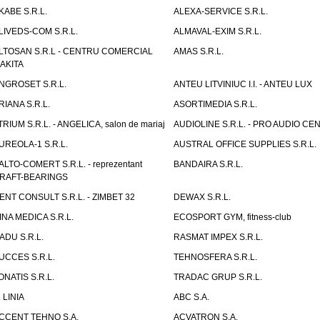
KABE S.R.L.
ALEXA-SERVICE S.R.L.
LIVEDS-COM S.R.L.
ALMAVAL-EXIM S.R.L.
LTOSAN S.R.L - CENTRU COMERCIAL
AMAS S.R.L.
AKITA
NGROSET S.R.L.
ANTEU LITVINIUC I.I. - ANTEU LUX
RIANA S.R.L.
ASORTIMEDIA S.R.L.
TRIUM S.R.L. - ANGELICA, salon de mariaj
AUDIOLINE S.R.L. - PRO AUDIO CE
UREOLA-1 S.R.L.
AUSTRAL OFFICE SUPPLIES S.R.L.
ALTO-COMERT S.R.L. - reprezentant
BANDAIRA S.R.L.
RAFT-BEARINGS
ENT CONSULT S.R.L. - ZIMBET 32
DEWAX S.R.L.
INA MEDICA S.R.L.
ECOSPORT GYM, fitness-club
ADU S.R.L.
RASMAT IMPEX S.R.L.
UCCES S.R.L.
TEHNOSFERA S.R.L.
ONATIS S.R.L.
TRADAC GRUP S.R.L.
. LINIA
ABC S.A.
CCENT TEHNO S.A.
ACVATRON S.A.