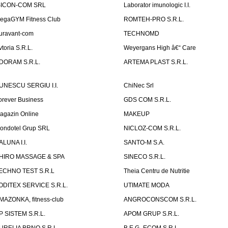
SICON-COM SRL
Laborator imunologic I.I.
egaGYM Fitness Club
ROMTEH-PRO S.R.L.
uravant-com
TECHNOMD
vtoria S.R.L.
Weyergans High â€“ Care
DORAM S.R.L.
ARTEMA PLAST S.R.L.
UNESCU SERGIU I.I.
ChiNec Srl
orever Business
GDS COM S.R.L.
agazin Online
MAKEUP
ondotel Grup SRL
NICLOZ-COM S.R.L.
ALUNA I.I.
SANTO-M S.A.
HIRO MASSAGE & SPA
SINECO S.R.L.
ECHNO TEST S.R.L
Theia Centru de Nutritie
ODITEX SERVICE S.R.L.
UTIMATE MODA
MAZONKA, fitness-club
ANGROCONSCOM S.R.L.
P SISTEM S.R.L.
APOM GRUP S.R.L.