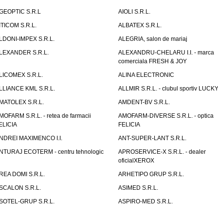
GEOPTIC S.R.L
AIOLI S.R.L.
ITICOM S.R.L.
ALBATEX S.R.L.
LDONI-IMPEX S.R.L.
ALEGRIA, salon de mariaj
LEXANDER S.R.L.
ALEXANDRU-CHELARU I.I. - marca
comerciala FRESH & JOY
LICOMEX S.R.L.
ALINA ELECTRONIC
LLIANCE KML S.R.L.
ALLMIR S.R.L. - clubul sportiv LUCKY
MATOLEX S.R.L.
AMDENT-BV S.R.L.
MOFARM S.R.L. - retea de farmacii
AMOFARM-DIVERSE S.R.L. - optica
ELICIA
FELICIA
NDREI MAXIMENCO I.I.
ANT-SUPER-LANT S.R.L.
NTURAJ ECOTERM - centru tehnologic
APROSERVICE-X S.R.L. - dealer
oficialXEROX
REA DOMI S.R.L.
ARHETIPO GRUP S.R.L.
SCALON S.R.L.
ASIMED S.R.L.
SOTEL-GRUP S.R.L.
ASPIRO-MED S.R.L.