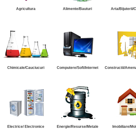
Agricultura
Alimente/Bauturi
Arta/Bijuterii/
Chimicale/Cauciucuri
Computere/Soft/Internet
Constructii/Amena
Electrice/ Electronice
Energie/Resurse/Metale
Imobiliare/Mob