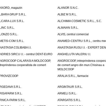
KKORD, magazin
ALANOR S.N.C.
LBARA GRUP S.R.L.
ALBIZ M S.R.L.
LCARA-LUX S.R.L.
ALCHIMIA COSMETIC S.R.L., S.C.
LINC S.R.L.
ALMAIAN S.R.L.
LONZO S.R.L.
ALVIS, centrul comercial
METIS-COM S.R.L.
ANAMED-CENTRU S.R.L., centru med
NASTASIA COLIBABA I.I.
ANASTASIA RUSU I.I. - EXPERT DE
NDRIES SIRCU I.I. - centrul DENT-EURO
ANGHELUTA VALERIU I.I.
NGROCOOP CALARASI A MOLDCOOP,
ANGROCOOP, intreprinderea coopera
ntreprinderea cooperatista de comert
de comert angro din mun.Chisinau a
MOLDCOOP
PROVIZCOOP
ARALIA S.R.L., farmacie
RGEDAVA S.R.L.
ARGINTAUR S.R.L.
RISAFARM S.R.L.
ARMELI S.R.L.
RNICA-FARM S.R.L.
ATARGATIS S.R.L.