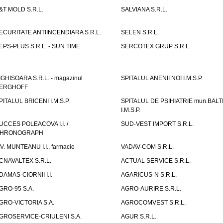
&T MOLD S.R.L.
SALVIANA S.R.L.
ECURITATE ANTIINCENDIARA S.R.L.
SELEN S.R.L.
EPS-PLUS S.R.L. - SUN TIME
SERCOTEX GRUP S.R.L.
IGHISOARA S.R.L. - magazinul
SPITALUL ANENII NOI I.M.S.P.
ERGHOFF
PITALUL BRICENI I.M.S.P.
SPITALUL DE PSIHIATRIE mun.BALT
I.M.S.P.
UCCES POLEACOVA I.I. /
SUD-VEST IMPORT S.R.L.
HRONOGRAPH
.V. MUNTEANU I.I., farmacie
VADAV-COM S.R.L.
CNAVALTEX S.R.L.
ACTUAL SERVICE S.R.L.
DAMAS-CIORNII I.I.
AGARICUS-N S.R.L.
GRO-95 S.A.
AGRO-AURIRE S.R.L.
GRO-VICTORIA S.A.
AGROCOMVEST S.R.L.
GROSERVICE-CRIULENI S.A.
AGUR S.R.L.