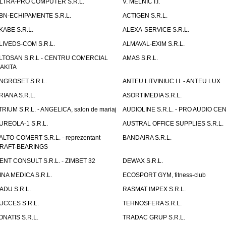
LTRA-PRO COMPUTER S.R.L.
V. MELNIC I.I.
BN-ECHIPAMENTE S.R.L.
ACTIGEN S.R.L.
KABE S.R.L.
ALEXA-SERVICE S.R.L.
LIVEDS-COM S.R.L.
ALMAVAL-EXIM S.R.L.
LTOSAN S.R.L - CENTRU COMERCIAL
AMAS S.R.L.
AKITA
NGROSET S.R.L.
ANTEU LITVINIUC I.I. - ANTEU LUX
RIANA S.R.L.
ASORTIMEDIA S.R.L.
TRIUM S.R.L. - ANGELICA, salon de mariaj
AUDIOLINE S.R.L. - PRO AUDIO CE
UREOLA-1 S.R.L.
AUSTRAL OFFICE SUPPLIES S.R.L.
ALTO-COMERT S.R.L. - reprezentant
BANDAIRA S.R.L.
RAFT-BEARINGS
ENT CONSULT S.R.L. - ZIMBET 32
DEWAX S.R.L.
INA MEDICA S.R.L.
ECOSPORT GYM, fitness-club
ADU S.R.L.
RASMAT IMPEX S.R.L.
UCCES S.R.L.
TEHNOSFERA S.R.L.
ONATIS S.R.L.
TRADAC GRUP S.R.L.