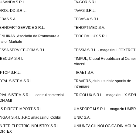
USANDA S.R.L.
TA-GOR S.R.L.
AROL-DD S.R.L.
TAVAS S.R.L.
EBAS S.A.
TEBAS-V S.R.L.
EHNOART-SERVICE S.R.L.
TEHOPTIMED S.A.
ENHIKAN, Asociatia de Promovare a
TEOCOM LUX S.R.L.
rtelor Martiale
ESSA SERVICE-COM S.R.L.
TESSIA S.R.L. - magazinul FOXTROT
IBECUM S.R.L.
TIMPUL, Clubul Republican al Oamen
Afaceri
IPTOP S.R.L.
TIRAET S.A.
OTAL SISTEM S.R.L.
TRAVERS, clubul turistic sportiv de
intremare
RIAL SISTEM S.R.L. - centrul comercial
TRICOLUX S.R.L. - magazinul X-STY
ON AMI
.S.DIRECT-IMPORT S.R.L.
UMSPORT M S.R.L. - magazin UMB
NGAR S.R.L.,F.P.C./magazinul Colibri
UNIC S.A.
NITED ELECTRIC INDUSTRY S.R.L. -
UNIUNEA CHINOLOGICA DIN MOLD
ORTEX