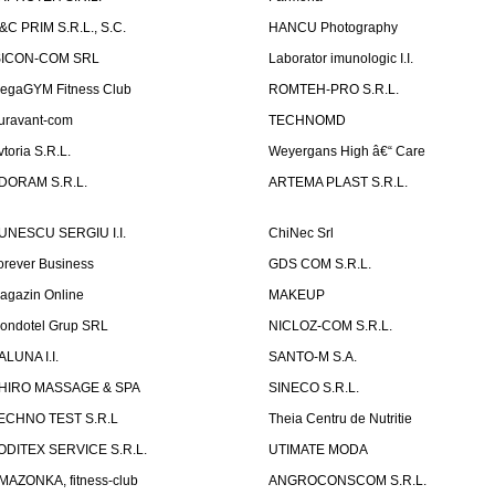
&C PRIM S.R.L., S.C.
HANCU Photography
SICON-COM SRL
Laborator imunologic I.I.
egaGYM Fitness Club
ROMTEH-PRO S.R.L.
uravant-com
TECHNOMD
vtoria S.R.L.
Weyergans High â€“ Care
DORAM S.R.L.
ARTEMA PLAST S.R.L.
UNESCU SERGIU I.I.
ChiNec Srl
orever Business
GDS COM S.R.L.
agazin Online
MAKEUP
ondotel Grup SRL
NICLOZ-COM S.R.L.
ALUNA I.I.
SANTO-M S.A.
HIRO MASSAGE & SPA
SINECO S.R.L.
ECHNO TEST S.R.L
Theia Centru de Nutritie
ODITEX SERVICE S.R.L.
UTIMATE MODA
MAZONKA, fitness-club
ANGROCONSCOM S.R.L.