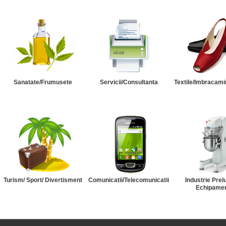
Sanatate/Frumusete
Servicii/Consultanta
Textile/Imbracami
Turism/ Sport/ Divertisment
Comunicatii/Telecomunicatii
Industrie Prel
Echipame