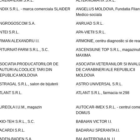
LRENA-EXIM S.R.L.
ALTERNOMATIX S.R.L.
NDIX S.R.L. - marca comerciala SLAIDER
ANGELUS MOLDOVA, Fundatia Filant
Medico-sociala
NGROGOSCOM S.A.
ANRUAD S.R.L.
NTEI S.R.L.
APA-VIETII S.R.L.
RMAN ALEXANDRU I.I.
ARMONIE, centru diagnostic si de reab
RTURNAT-FARM S.R.L., S.C.
ASCENSIUNE TOP S.R.L., magazinul
MAXIMA
SOCIATIA PRODUCATORILOR DE
ASOCIATIA VETERANILOR SI INVALI
AUTURI ALCOOLICE TARI DIN
DE CARABINERI ALE REPUBLICII
EPUBLICA MOLDOVA
MOLDOVA
STRAGAL S.R.L., salon de bijuterii
ASTRO UNIVERSAL S.R.L.
TLANT S.R.L.
ATLANT S.R.L., farmacia nr.298
UREOLA I.U.M., magazin
AUTOCAR-IMEX S.R.L. - centrul come
DOMUS
XIO-TEH S.R.L., S.C.
BABAIAN VICTOR I.I.
ACARDI S.R.L.
BADARAU SPERANTA I.I.
ADEN-BADEN S.A.
BALAHTEROVA A.N. I.I.