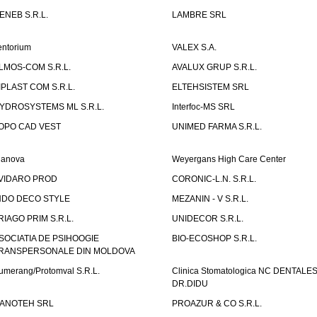
ENEB S.R.L.
LAMBRE SRL
entorium
VALEX S.A.
LMOS-COM S.R.L.
AVALUX GRUP S.R.L.
IPLAST COM S.R.L.
ELTEHSISTEM SRL
YDROSYSTEMS ML S.R.L.
Interfoc-MS SRL
OPO CAD VEST
UNIMED FARMA S.R.L.
ianova
Weyergans High Care Center
VIDARO PROD
CORONIC-L.N. S.R.L.
NDO DECO STYLE
MEZANIN - V S.R.L.
RIAGO PRIM S.R.L.
UNIDECOR S.R.L.
SOCIATIA DE PSIHOOGIE
BIO-ECOSHOP S.R.L.
RANSPERSONALE DIN MOLDOVA
umerang/Protomval S.R.L.
Clinica Stomatologica NC DENTALE
DR.DIDU
ANOTEH SRL
PROAZUR & CO S.R.L.