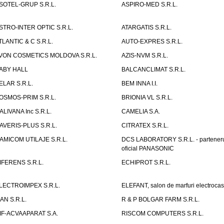
SOTEL-GRUP S.R.L.
ASPIRO-MED S.R.L.
STRO-INTER OPTIC S.R.L.
ATARGATIS S.R.L.
TLANTIC & C S.R.L.
AUTO-EXPRES S.R.L.
VON COSMETICS MOLDOVA S.R.L.
AZIS-NVM S.R.L.
ABY HALL
BALCANCLIMAT S.R.L.
ELAR S.R.L.
BEM INNA I.I.
OSMOS-PRIM S.R.L.
BRIONIA VL S.R.L.
ALIVANA Inc S.R.L.
CAMELIA S.A.
AVERIS-PLUS S.R.L.
CITRATEX S.R.L.
AMICOM UTILAJE S.R.L.
DCS LABORATORY S.R.L. - partener
oficial PANASONIC
IFERENS S.R.L.
ECHIPROT S.R.L.
LECTROIMPEX S.R.L.
ELEFANT, salon de marfuri electrocas
IAN S.R.L.
R & P BOLGAR FARM S.R.L.
IF-ACVAAPARAT S.A.
RISCOM COMPUTERS S.R.L.