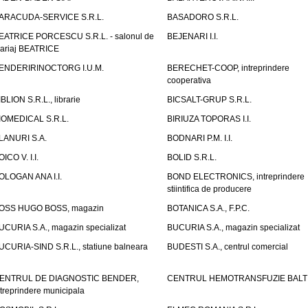
ARACUDA-SERVICE S.R.L.
BASADORO S.R.L.
EATRICE PORCESCU S.R.L. - salonul de
BEJENARI I.I.
ariaj BEATRICE
ENDERIRINOCTORG I.U.M.
BERECHET-COOP, intreprindere
cooperativa
IBLION S.R.L., librarie
BICSALT-GRUP S.R.L.
IOMEDICAL S.R.L.
BIRIUZA TOPORAS I.I.
LANURI S.A.
BODNARI P.M. I.I.
OICO V. I.I.
BOLID S.R.L.
OLOGAN ANA I.I.
BOND ELECTRONICS, intreprindere
stiintifica de producere
OSS HUGO BOSS, magazin
BOTANICA S.A., F.P.C.
UCURIA S.A., magazin specializat
BUCURIA S.A., magazin specializat
UCURIA-SIND S.R.L., statiune balneara
BUDESTI S.A., centrul comercial
ENTRUL DE DIAGNOSTIC BENDER,
CENTRUL HEMOTRANSFUZIE BALT
ntreprindere municipala