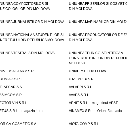
NIUNEA COMPOZITORILOR SI
UNIUNEA FRIZERILOR SI COSMETI
UZICOLOGILOR DIN MOLDOVA
DIN MOLDOVA
NIUNEA JURNALISTILOR DIN MOLDOVA
UNIUNEA MARINARILOR DIN MOLD
NIUNEA NATIONALA A STUDENTILOR SI
UNIUNEA PRODUCATORILOR DE Z
INERETULUI DIN REPUBLICA MOLDOVA
DIN MOLDOVA
NIUNEA TEATRALA DIN MOLDOVA
UNIUNEA TEHNICO-STIINTIFICA A
CONSTRUCTORILOR DIN REPUBLI
MOLDOVA
NIVERSAL-FARM S.R.L.
UNIVERSCOOP LEOVA
RUM & A S.R.L.
UTA-IMPEX S.R.L.
TLAPCAR S.A.
VALVERI S.R.L.
ASIMCOM S.R.L.
VAVES S.R.L.
ECTOR V-N S.R.L.
VENIT S.R.L. - magazinul VEST
ETUS S.R.L. - magazin Lotos
VINAMEX S.R.L. - Orient Farmacia
IORICA-COSMETIC S.A.
VIOTA-COMP S.R.L.