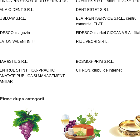
LINICA PROFESORULUI D.SERBATIUC
COMITEK S.R.L. - salonul DOXY TE
ALMIO-DENT S.R.L.
DENT-ESTET S.R.L.
UBLU-W S.R.L.
ELAT-RENTSERVICE S.R.L., centru
comercial ELAT
IDESCO, magazin
FIDESCO, market CIOCANA S.A., filia
LATON VALENTIN I.I.
RIUL VECHI S.R.L.
TAR&STIL S.R.L.
BOSMOS-PRIM S.R.L.
ENTRUL STIINTIFICO-PRACTIC
CITRON, clubul de Internet
ANATATE PUBLICA SI MANAGEMENT
ANITAR
Firme dupa categorii