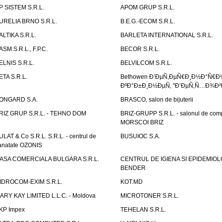
P SISTEM S.R.L.
APOM GRUP S.R.L.
URELIA BRNO S.R.L.
B.E.G.-ECOM S.R.L.
ALTIKA S.R.L.
BARLETA INTERNATIONAL S.R.L.
ASM S.R.L., F.P.C.
BECOR S.R.L.
ELNIS S.R.L.
BELVILCOM S.R.L.
ETA S.R.L.
Bethowen Ð’ÐµÑ‚ÐµÑ€Ð¸Ð½Ð°Ñ€Ð
ÐºÐ°Ð±Ð¸Ð½ÐµÑ‚ "Ð‘ÐµÑ‚Ñ…Ð¾Ð²
ONGARD S.A.
BRASCO, salon de bijuterii
RIZ GRUP S.R.L. - TEHNO DOM
BRIZ-GRUPP S.R.L. - salonul de com
MORSCOI BRIZ
ULAT & Co S.R.L. S.R.L. - centrul de
BUSUIOC S.A.
anatate OZONIS
ASA COMERCIALA BULGARA S.R.L.
CENTRUL DE IGIENA SI EPIDEMIOL
BENDER
IDROCOM-EXIM S.R.L.
KOT.MD
ARY KAY LIMITED L.L.C. - Moldova
MICROTONER S.R.L.
KP Impex
TEHELAN S.R.L.