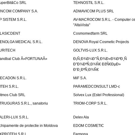
uperBit&Co SRL
TEHNOSTIL S.R.L.
INCOM COMPANY S.A.
ADMAVICOM PLUS SRL
P SISTEM S.R.L.
AV-MACROCOM S.R.L. - Computer ce
"AltaVista"
LASICDENT
Cosmomedfarm SRL
ENOLGA MEDICAL S.R.L.
DENOVA Royal Cosmetic Projects
URITECH
GOLTVIS-LUX S.R.L.
andbal Club Â«FORTUNAÂ»
Ð¡Ñ‚Ð¾Ð¼Ð°Ñ‚Ð¾Ð»Ð¾Ð³Ð¸Ñ
Ð”Ð¾ÐºÑ‚Ð¾Ñ€ ÐžÑ€ÐµÐ»
Ð’Ð¸ÐºÑ‚Ð¾Ñ€
ECADON S.R.L.
MiF S.A.
ITEH S.R.L.
PARAMEDCONSULT LMD-c
itmos Club SRL
Solvex Lux (Estel Professional)
TRUGURAS S.R.L., sanatoriu
TRIOM-CORP S.R.L.
ALERI-LUX S.R.L.
Delev Ala
chipamente de protectie in Moldova
EDOM COSMETIC
XPROTEH S.R.L.
Farmona