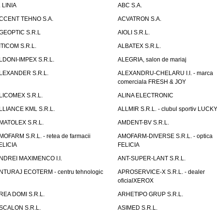
. LINIA
ABC S.A.
CCENT TEHNO S.A.
ACVATRON S.A.
GEOPTIC S.R.L
AIOLI S.R.L.
ITICOM S.R.L.
ALBATEX S.R.L.
LDONI-IMPEX S.R.L.
ALEGRIA, salon de mariaj
LEXANDER S.R.L.
ALEXANDRU-CHELARU I.I. - marca
comerciala FRESH & JOY
LICOMEX S.R.L.
ALINA ELECTRONIC
LLIANCE KML S.R.L.
ALLMIR S.R.L. - clubul sportiv LUCKY
MATOLEX S.R.L.
AMDENT-BV S.R.L.
MOFARM S.R.L. - retea de farmacii
AMOFARM-DIVERSE S.R.L. - optica
ELICIA
FELICIA
NDREI MAXIMENCO I.I.
ANT-SUPER-LANT S.R.L.
NTURAJ ECOTERM - centru tehnologic
APROSERVICE-X S.R.L. - dealer
oficialXEROX
REA DOMI S.R.L.
ARHETIPO GRUP S.R.L.
SCALON S.R.L.
ASIMED S.R.L.