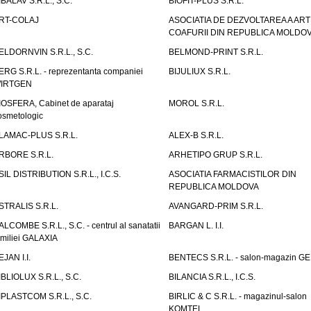
IBALAV S.R.L., S.C.
BIOFIT-PLUS S.R.L.
RT-COLAJ
ASOCIATIA DE DEZVOLTAREA A ART
COAFURII DIN REPUBLICA MOLDO
ELDORNVIN S.R.L., S.C.
BELMOND-PRINT S.R.L.
ERG S.R.L. - reprezentanta companiei
BIJULIUX S.R.L.
IRTGEN
IOSFERA, Cabinet de aparataj
MOROL S.R.L.
osmetologic
LAMAC-PLUS S.R.L.
ALEX-B S.R.L.
RBORE S.R.L.
ARHETIPO GRUP S.R.L.
SIL DISTRIBUTION S.R.L., I.C.S.
ASOCIATIA FARMACISTILOR DIN
REPUBLICA MOLDOVA
STRALIS S.R.L.
AVANGARD-PRIM S.R.L.
ALCOMBE S.R.L., S.C. - centrul al sanatatii
BARGAN L. I.I.
amiliei GALAXIA
EJAN I.I.
BENTECS S.R.L. - salon-magazin G
IBLIOLUX S.R.L., S.C.
BILANCIA S.R.L., I.C.S.
IPLASTCOM S.R.L., S.C.
BIRLIC & C S.R.L. - magazinul-salon
KOMTEL