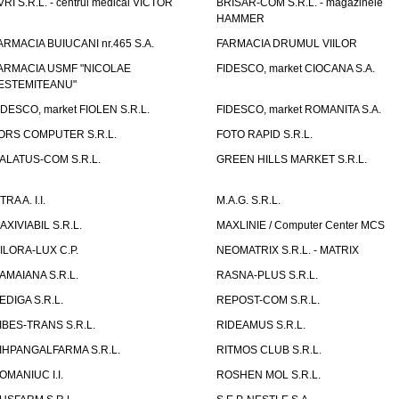
VRI S.R.L. - centrul medical VICTOR
BRISAR-COM S.R.L. - magazinele
HAMMER
ARMACIA BUIUCANI nr.465 S.A.
FARMACIA DRUMUL VIILOR
ARMACIA USMF "NICOLAE
FIDESCO, market CIOCANA S.A.
ESTEMITEANU"
IDESCO, market FIOLEN S.R.L.
FIDESCO, market ROMANITA S.A.
ORS COMPUTER S.R.L.
FOTO RAPID S.R.L.
ALATUS-COM S.R.L.
GREEN HILLS MARKET S.R.L.
TRA A. I.I.
M.A.G. S.R.L.
AXIVIABIL S.R.L.
MAXLINIE / Computer Center MCS
ILORA-LUX C.P.
NEOMATRIX S.R.L. - MATRIX
AMAIANA S.R.L.
RASNA-PLUS S.R.L.
EDIGA S.R.L.
REPOST-COM S.R.L.
IBES-TRANS S.R.L.
RIDEAMUS S.R.L.
IHPANGALFARMA S.R.L.
RITMOS CLUB S.R.L.
OMANIUC I.I.
ROSHEN MOL S.R.L.