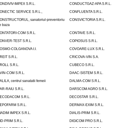
ONDIVIV-IMPEX S.R.L.
CONDUCTGAZ-APA S.R.L.
ONECTIC SERVICE S.R.L.,
CONFLUENTA S.R.L.
ONSTRUCTORUL, sanatoriul-preventoriu
CONSVICTORIA S.R.L.
e baza
ONTATORI-COM S.R.L.
CONTAVE S.R.L.
ONVER-TEST S.R.L.
COPIOSUS S.R.L.
OSMO-COLGANOVA I.I.
COVOARE-LUX S.R.L.
REIT S.R.L.
CRICOVA-VIN S.A.
ROLL S.R.L.
CUBECO S.R.L.
VIN-COM S.R.L.
DAAC-SISTEM S.R.L.
ALILA, centrul sanatatii femeii
DALMA-COM S.R.L.
AR-RAIU S.R.L.
DARSCOM AGRO S.R.L.
ECODACOM S.R.L.
DECOSTAR S.R.L.
EPOFARM S.R.L.
DERMAX-EXIM S.R.L.
IADIM IMPEX S.R.L.
DIALIS-PRIM S.R.L.
ID-PRIM S.R.L.
DIGICOM PRO S.R.L.