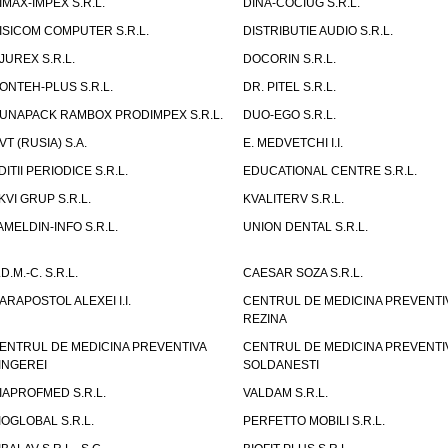
IMAX-IMPEX S.R.L.
DINA-COCIUG S.R.L.
ISICOM COMPUTER S.R.L.
DISTRIBUTIE AUDIO S.R.L.
JUREX S.R.L.
DOCORIN S.R.L.
ONTEH-PLUS S.R.L.
DR. PITEL S.R.L.
UNAPACK RAMBOX PRODIMPEX S.R.L.
DUO-EGO S.R.L.
VT (RUSIA) S.A.
E. MEDVETCHI I.I.
DITII PERIODICE S.R.L.
EDUCATIONAL CENTRE S.R.L.
KVI GRUP S.R.L.
KVALITERV S.R.L.
AMELDIN-INFO S.R.L.
UNION DENTAL S.R.L.
.D.M.-C. S.R.L.
CAESAR SOZA S.R.L.
ARAPOSTOL ALEXEI I.I.
CENTRUL DE MEDICINA PREVENTI
REZINA
ENTRUL DE MEDICINA PREVENTIVA
CENTRUL DE MEDICINA PREVENTI
INGEREI
SOLDANESTI
IAPROFMED S.R.L.
VALDAM S.R.L.
IOGLOBAL S.R.L.
PERFETTO MOBILI S.R.L.