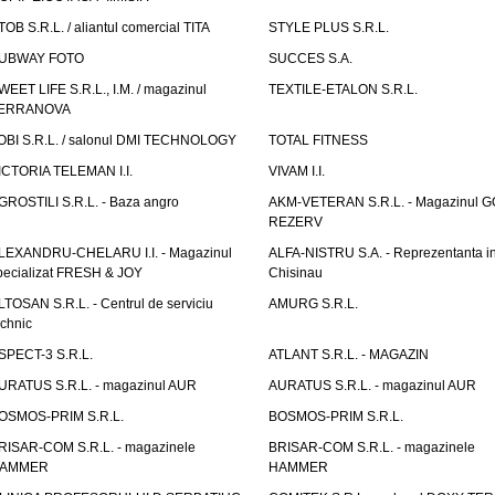
TOB S.R.L. / aliantul comercial TITA
STYLE PLUS S.R.L.
UBWAY FOTO
SUCCES S.A.
WEET LIFE S.R.L., I.M. / magazinul
TEXTILE-ETALON S.R.L.
ERRANOVA
OBI S.R.L. / salonul DMI TECHNOLOGY
TOTAL FITNESS
ICTORIA TELEMAN I.I.
VIVAM I.I.
GROSTILI S.R.L. - Baza angro
AKM-VETERAN S.R.L. - Magazinul 
REZERV
LEXANDRU-CHELARU I.I. - Magazinul
ALFA-NISTRU S.A. - Reprezentanta i
pecializat FRESH & JOY
Chisinau
LTOSAN S.R.L. - Centrul de serviciu
AMURG S.R.L.
echnic
SPECT-3 S.R.L.
ATLANT S.R.L. - MAGAZIN
URATUS S.R.L. - magazinul AUR
AURATUS S.R.L. - magazinul AUR
OSMOS-PRIM S.R.L.
BOSMOS-PRIM S.R.L.
RISAR-COM S.R.L. - magazinele
BRISAR-COM S.R.L. - magazinele
AMMER
HAMMER