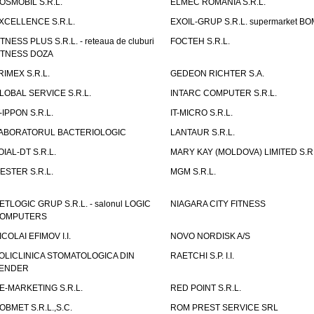
OSMOBIL S.R.L.
ELMEC ROMANIA S.R.L.
XCELLENCE S.R.L.
EXOIL-GRUP S.R.L. supermarket B
ITNESS PLUS S.R.L. - reteaua de cluburi
FOCTEH S.R.L.
ITNESS DOZA
RIMEX S.R.L.
GEDEON RICHTER S.A.
LOBAL SERVICE S.R.L.
INTARC COMPUTER S.R.L.
T-IPPON S.R.L.
IT-MICRO S.R.L.
ABORATORUL BACTERIOLOGIC
LANTAUR S.R.L.
OIAL-DT S.R.L.
MARY KAY (MOLDOVA) LIMITED S.R.
ESTER S.R.L.
MGM S.R.L.
ETLOGIC GRUP S.R.L. - salonul LOGIC
NIAGARA CITY FITNESS
OMPUTERS
ICOLAI EFIMOV I.I.
NOVO NORDISK A/S
OLICLINICA STOMATOLOGICA DIN
RAETCHI S.P. I.I.
ENDER
E-MARKETING S.R.L.
RED POINT S.R.L.
OBMET S.R.L.,S.C.
ROM PREST SERVICE SRL