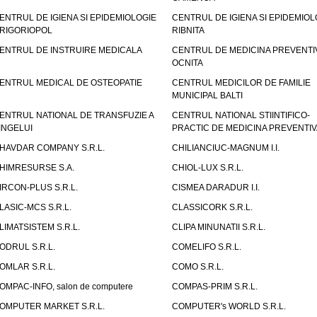
ENTRUL DE IGIENA SI EPIDEMIOLOGIE
CENTRUL DE IGIENA SI EPIDEMIOL
RIGORIOPOL
RIBNITA
ENTRUL DE INSTRUIRE MEDICALA
CENTRUL DE MEDICINA PREVENTI
OCNITA
ENTRUL MEDICAL DE OSTEOPATIE
CENTRUL MEDICILOR DE FAMILIE
MUNICIPAL BALTI
ENTRUL NATIONAL DE TRANSFUZIE A
CENTRUL NATIONAL STIINTIFICO-
INGELUI
PRACTIC DE MEDICINA PREVENTIV
HAVDAR COMPANY S.R.L.
CHILIANCIUC-MAGNUM I.I.
HIMRESURSE S.A.
CHIOL-LUX S.R.L.
IRCON-PLUS S.R.L.
CISMEA DARADUR I.I.
LASIC-MCS S.R.L.
CLASSICORK S.R.L.
LIMATSISTEM S.R.L.
CLIPA MINUNATII S.R.L.
ODRUL S.R.L.
COMELIFO S.R.L.
OMLAR S.R.L.
COMO S.R.L.
OMPAC-INFO, salon de computere
COMPAS-PRIM S.R.L.
OMPUTER MARKET S.R.L.
COMPUTER's WORLD S.R.L.