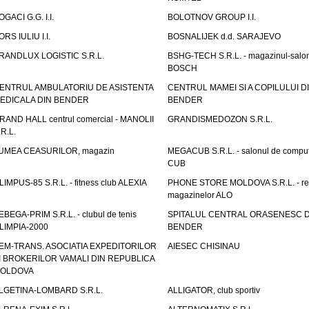
OGACI G.G. I.I.
BOLOTNOV GROUP I.I.
ORS IULIU I.I.
BOSNALIJEK d.d. SARAJEVO
RANDLUX LOGISTIC S.R.L.
BSHG-TECH S.R.L. - magazinul-salo
BOSCH
ENTRUL AMBULATORIU DE ASISTENTA
CENTRUL MAMEI SI A COPILULUI D
EDICALA DIN BENDER
BENDER
RAND HALL centrul comercial - MANOLII
GRANDISMEDOZON S.R.L.
.R.L.
UMEA CEASURILOR, magazin
MEGACUB S.R.L. - salonul de compu
CUB
LIMPUS-85 S.R.L. - fitness club ALEXIA
PHONE STORE MOLDOVA S.R.L. - re
magazinelor ALO
EBEGA-PRIM S.R.L. - clubul de tenis
SPITALUL CENTRAL ORASENESC D
LIMPIA-2000
BENDER
EM-TRANS. ASOCIATIA EXPEDITORILOR
AIESEC CHISINAU
I BROKERILOR VAMALI DIN REPUBLICA
OLDOVA
LGETINA-LOMBARD S.R.L.
ALLIGATOR, club sportiv