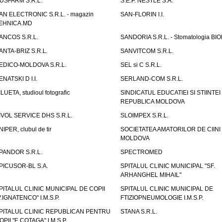
USFARM S.R.L.
S.E.P. NESTLE S.A.
AN ELECTRONIC S.R.L. - magazin
SAN-FLORIN I.I.
EHNICA.MD
ANCOS S.R.L.
SANDORIA S.R.L. - Stomatologia BI
ANTA-BRIZ S.R.L.
SANVITCOM S.R.L.
EDICO-MOLDOVA S.R.L.
SEL si C S.R.L.
ENATSKI D I.I.
SERLAND-COM S.R.L.
ILUETA, studioul fotografic
SINDICATUL EDUCATIEI SI STIINTEI
REPUBLICA MOLDOVA
IVOL SERVICE DHS S.R.L.
SLOIMPEX S.R.L.
NIPER, clubul de tir
SOCIETATEA AMATORILOR DE CIINI
MOLDOVA
PANDOR S.R.L.
SPECTROMED
PICUSOR-BL S.A.
SPITALUL CLINIC MUNICIPAL "SF.
ARHANGHEL MIHAIL"
PITALUL CLINIC MUNICIPAL DE COPII
SPITALUL CLINIC MUNICIPAL DE
V.IGNATENCO" I.M.S.P.
FTIZIOPNEUMOLOGIE I.M.S.P.
PITALUL CLINIC REPUBLICAN PENTRU
STANA S.R.L.
OPII "E.COTAGA" I.M.S.P.