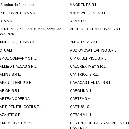
IS, salon de frumusete
VIVODENT S.R.L.
IZIR COMPUTERS S.R.L.
VNESBACTORG S.R.L.
OTA S.R.L.
XAN S.R.L.
PERT PC S.R.L. - ANDOMAX, centru de
ZEPTER INTERNATIONAL S.R.L.
omputere
IMBRU FC, CHISINAU
ZMC-GRUP S.R.L.
CTUALI
AUDIONOVA HEARING S.R.L.
ZMOL COMPANY S.R.L.
C.M.G. SERVICE S.R.L.
ALMED-NALCAS S.R.L.
CALOREX-IMEX S.R.L.
AMINS S.R.L.
CANTRIOLI S.R.L.
APSULIT-GRUP S.R.L.
CARACAS-DENTAL S.R.L.
ARION S.R.L.
CAROLINA I.I.
ARTEA MODERNA
CARTEA S.A.
ARTI PENTRU COPII S.R.L.
CARTUS I.S.
AZANTIP S.R.L.
CEBAN V.I. I.I.
EMP SERVICE S.R.L.
CENTRUL DE IGIENA SI EPIDEMIOL
CAMENCA