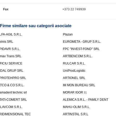
Fax
+373 22 749939
Firme similare sau categorii asociate
LFA-AGIL S.R.L.
Plazan
elnis SRL
EUROMETA - GRUP S.R.L.
PIDAVR S.R.L.
FPC "INVEST-FOND" SRL
mav Trans SRL
ARTBENCOM S.R.L.
FICIU SERVICE
RULCAR S.R.L.
IDAL GRUP SRL
UniProdLogistic
PROTEHPRO SRL
ARTIONEL SRL
ATCO & CO S.R.L.
IM MON BUREAU SRL
amadent technic srl
MORAR IGOR I.I.
TATI-COMERT SRL
ALEMICA S.R.L. - FAMILY DENT
SLAVCOM S.R.L.
MAHU-OLIM S.R.L.
RIDIMENSIONAL TEC
ARTINSTAL S.R.L