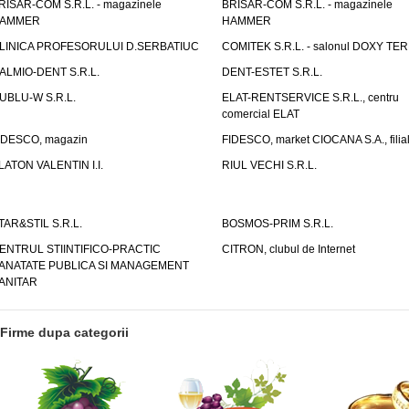
RISAR-COM S.R.L. - magazinele
BRISAR-COM S.R.L. - magazinele
AMMER
HAMMER
LINICA PROFESORULUI D.SERBATIUC
COMITEK S.R.L. - salonul DOXY TE
ALMIO-DENT S.R.L.
DENT-ESTET S.R.L.
UBLU-W S.R.L.
ELAT-RENTSERVICE S.R.L., centru
comercial ELAT
IDESCO, magazin
FIDESCO, market CIOCANA S.A., filia
LATON VALENTIN I.I.
RIUL VECHI S.R.L.
TAR&STIL S.R.L.
BOSMOS-PRIM S.R.L.
ENTRUL STIINTIFICO-PRACTIC
CITRON, clubul de Internet
ANATATE PUBLICA SI MANAGEMENT
ANITAR
Firme dupa categorii