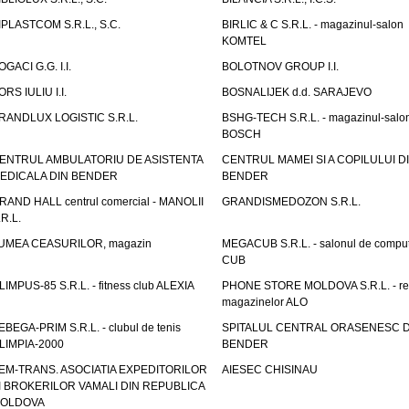
IPLASTCOM S.R.L., S.C.
BIRLIC & C S.R.L. - magazinul-salon
KOMTEL
OGACI G.G. I.I.
BOLOTNOV GROUP I.I.
ORS IULIU I.I.
BOSNALIJEK d.d. SARAJEVO
RANDLUX LOGISTIC S.R.L.
BSHG-TECH S.R.L. - magazinul-salo
BOSCH
ENTRUL AMBULATORIU DE ASISTENTA
CENTRUL MAMEI SI A COPILULUI D
EDICALA DIN BENDER
BENDER
RAND HALL centrul comercial - MANOLII
GRANDISMEDOZON S.R.L.
.R.L.
UMEA CEASURILOR, magazin
MEGACUB S.R.L. - salonul de compu
CUB
LIMPUS-85 S.R.L. - fitness club ALEXIA
PHONE STORE MOLDOVA S.R.L. - re
magazinelor ALO
EBEGA-PRIM S.R.L. - clubul de tenis
SPITALUL CENTRAL ORASENESC D
LIMPIA-2000
BENDER
EM-TRANS. ASOCIATIA EXPEDITORILOR
AIESEC CHISINAU
I BROKERILOR VAMALI DIN REPUBLICA
OLDOVA