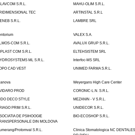
SLAVCOM S.R.L.
MAHU-OLIM S.R.L.
RIDIMENSIONAL TEC
ARTINSTAL S.R.L
ENEB S.R.L.
LAMBRE SRL
entorium
VALEX S.A.
LMOS-COM S.R.L.
AVALUX GRUP S.R.L.
IPLAST COM S.R.L.
ELTEHSISTEM SRL
YDROSYSTEMS ML S.R.L.
Interfoc-MS SRL
OPO CAD VEST
UNIMED FARMA S.R.L.
ianova
Weyergans High Care Center
VIDARO PROD
CORONIC-L.N. S.R.L.
NDO DECO STYLE
MEZANIN - V S.R.L.
RIAGO PRIM S.R.L.
UNIDECOR S.R.L.
SOCIATIA DE PSIHOOGIE
BIO-ECOSHOP S.R.L.
RANSPERSONALE DIN MOLDOVA
umerang/Protomval S.R.L.
Clinica Stomatologica NC DENTALE