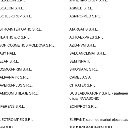
REA DOMI S.R.L.
ARHETIPO GRUP S.R.L.
SCALON S.R.L.
ASIMED S.R.L.
SOTEL-GRUP S.R.L.
ASPIRO-MED S.R.L.
STRO-INTER OPTIC S.R.L.
ATARGATIS S.R.L.
TLANTIC & C S.R.L.
AUTO-EXPRES S.R.L.
VON COSMETICS MOLDOVA S.R.L.
AZIS-NVM S.R.L.
ABY HALL
BALCANCLIMAT S.R.L.
ELAR S.R.L.
BEM INNA I.I.
OSMOS-PRIM S.R.L.
BRIONIA VL S.R.L.
ALIVANA Inc S.R.L.
CAMELIA S.A.
AVERIS-PLUS S.R.L.
CITRATEX S.R.L.
AMICOM UTILAJE S.R.L.
DCS LABORATORY S.R.L. - partener
oficial PANASONIC
IFERENS S.R.L.
ECHIPROT S.R.L.
LECTROIMPEX S.R.L.
ELEFANT, salon de marfuri electrocas
IAN S.R.L.
R & P BOLGAR FARM S.R.L.