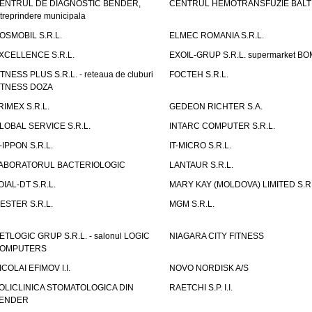
ENTRUL DE DIAGNOSTIC BENDER,
CENTRUL HEMOTRANSFUZIE BALT
ntreprindere municipala
OSMOBIL S.R.L.
ELMEC ROMANIA S.R.L.
XCELLENCE S.R.L.
EXOIL-GRUP S.R.L. supermarket B
ITNESS PLUS S.R.L. - reteaua de cluburi
FOCTEH S.R.L.
ITNESS DOZA
RIMEX S.R.L.
GEDEON RICHTER S.A.
LOBAL SERVICE S.R.L.
INTARC COMPUTER S.R.L.
T-IPPON S.R.L.
IT-MICRO S.R.L.
ABORATORUL BACTERIOLOGIC
LANTAUR S.R.L.
OIAL-DT S.R.L.
MARY KAY (MOLDOVA) LIMITED S.R.
ESTER S.R.L.
MGM S.R.L.
ETLOGIC GRUP S.R.L. - salonul LOGIC
NIAGARA CITY FITNESS
OMPUTERS
ICOLAI EFIMOV I.I.
NOVO NORDISK A/S
OLICLINICA STOMATOLOGICA DIN
RAETCHI S.P. I.I.
ENDER