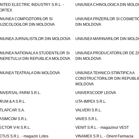
NITED ELECTRIC INDUSTRY S.R.L. -
UNIUNEA CHINOLOGICA DIN MOLD
ORTEX
NIUNEA COMPOZITORILOR SI
UNIUNEA FRIZERILOR SI COSMETI
UZICOLOGILOR DIN MOLDOVA
DIN MOLDOVA
NIUNEA JURNALISTILOR DIN MOLDOVA
UNIUNEA MARINARILOR DIN MOLD
NIUNEA NATIONALA A STUDENTILOR SI
UNIUNEA PRODUCATORILOR DE Z
INERETULUI DIN REPUBLICA MOLDOVA
DIN MOLDOVA
NIUNEA TEATRALA DIN MOLDOVA
UNIUNEA TEHNICO-STIINTIFICA A
CONSTRUCTORILOR DIN REPUBLI
MOLDOVA
NIVERSAL-FARM S.R.L.
UNIVERSCOOP LEOVA
RUM & A S.R.L.
UTA-IMPEX S.R.L.
TLAPCAR S.A.
VALVERI S.R.L.
ASIMCOM S.R.L.
VAVES S.R.L.
ECTOR V-N S.R.L.
VENIT S.R.L. - magazinul VEST
ETUS S.R.L. - magazin Lotos
VINAMEX S.R.L. - Orient Farmacia