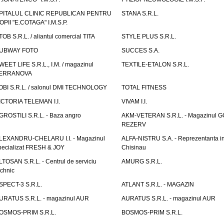
PITALUL CLINIC REPUBLICAN PENTRU
STANA S.R.L.
OPII "E.COTAGA" I.M.S.P.
TOB S.R.L. / aliantul comercial TITA
STYLE PLUS S.R.L.
UBWAY FOTO
SUCCES S.A.
WEET LIFE S.R.L., I.M. / magazinul
TEXTILE-ETALON S.R.L.
ERRANOVA
OBI S.R.L. / salonul DMI TECHNOLOGY
TOTAL FITNESS
ICTORIA TELEMAN I.I.
VIVAM I.I.
GROSTILI S.R.L. - Baza angro
AKM-VETERAN S.R.L. - Magazinul 
REZERV
LEXANDRU-CHELARU I.I. - Magazinul
ALFA-NISTRU S.A. - Reprezentanta i
pecializat FRESH & JOY
Chisinau
LTOSAN S.R.L. - Centrul de serviciu
AMURG S.R.L.
echnic
SPECT-3 S.R.L.
ATLANT S.R.L. - MAGAZIN
URATUS S.R.L. - magazinul AUR
AURATUS S.R.L. - magazinul AUR
OSMOS-PRIM S.R.L.
BOSMOS-PRIM S.R.L.