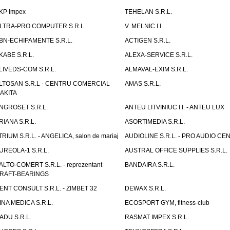
KP Impex
TEHELAN S.R.L.
LTRA-PRO COMPUTER S.R.L.
V. MELNIC I.I.
BN-ECHIPAMENTE S.R.L.
ACTIGEN S.R.L.
KABE S.R.L.
ALEXA-SERVICE S.R.L.
LIVEDS-COM S.R.L.
ALMAVAL-EXIM S.R.L.
LTOSAN S.R.L - CENTRU COMERCIAL
AMAS S.R.L.
AKITA
NGROSET S.R.L.
ANTEU LITVINIUC I.I. - ANTEU LUX
RIANA S.R.L.
ASORTIMEDIA S.R.L.
TRIUM S.R.L. - ANGELICA, salon de mariaj
AUDIOLINE S.R.L. - PRO AUDIO CE
UREOLA-1 S.R.L.
AUSTRAL OFFICE SUPPLIES S.R.L.
ALTO-COMERT S.R.L. - reprezentant
BANDAIRA S.R.L.
RAFT-BEARINGS
ENT CONSULT S.R.L. - ZIMBET 32
DEWAX S.R.L.
INA MEDICA S.R.L.
ECOSPORT GYM, fitness-club
ADU S.R.L.
RASMAT IMPEX S.R.L.