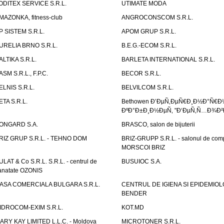
ODITEX SERVICE S.R.L.
UTIMATE MODA
MAZONKA, fitness-club
ANGROCONSCOM S.R.L.
P SISTEM S.R.L.
APOM GRUP S.R.L.
URELIA BRNO S.R.L.
B.E.G.-ECOM S.R.L.
ALTIKA S.R.L.
BARLETA INTERNATIONAL S.R.L.
ASM S.R.L., F.P.C.
BECOR S.R.L.
ELNIS S.R.L.
BELVILCOM S.R.L.
ETA S.R.L.
Bethowen Ð’ÐµÑ‚ÐµÑ€Ð¸Ð½Ð°Ñ€Ð
ÐºÐ°Ð±Ð¸Ð½ÐµÑ‚ "Ð‘ÐµÑ‚Ñ…Ð¾Ð²
ONGARD S.A.
BRASCO, salon de bijuterii
RIZ GRUP S.R.L. - TEHNO DOM
BRIZ-GRUPP S.R.L. - salonul de com
MORSCOI BRIZ
ULAT & Co S.R.L. S.R.L. - centrul de
BUSUIOC S.A.
anatate OZONIS
ASA COMERCIALA BULGARA S.R.L.
CENTRUL DE IGIENA SI EPIDEMIOL
BENDER
IDROCOM-EXIM S.R.L.
KOT.MD
ARY KAY LIMITED L.L.C. - Moldova
MICROTONER S.R.L.