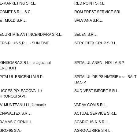
E-MARKETING S.R.L.
RED POINT S.R.L.
OBMET S.R.L.,S.C.
ROM PREST SERVICE SRL
&T MOLD S.R.L.
SALVIANA S.R.L.
ECURITATE ANTIINCENDIARA S.R.L.
SELEN S.R.L.
EPS-PLUS S.R.L. - SUN TIME
SERCOTEX GRUP S.R.L.
IGHISOARA S.R.L. - magazinul
SPITALUL ANENII NOI I.M.S.P.
ERGHOFF
PITALUL BRICENI I.M.S.P.
SPITALUL DE PSIHIATRIE mun.BALT
I.M.S.P.
UCCES POLEACOVA I.I. /
SUD-VEST IMPORT S.R.L.
HRONOGRAPH
.V. MUNTEANU I.I., farmacie
VADAV-COM S.R.L.
CNAVALTEX S.R.L.
ACTUAL SERVICE S.R.L.
DAMAS-CIORNII I.I.
AGARICUS-N S.R.L.
GRO-95 S.A.
AGRO-AURIRE S.R.L.