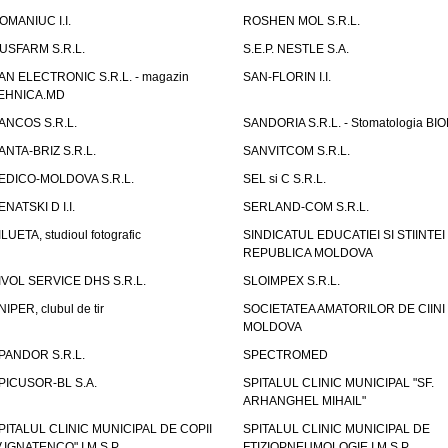
OMANIUC I.I.
ROSHEN MOL S.R.L.
USFARM S.R.L.
S.E.P. NESTLE S.A.
AN ELECTRONIC S.R.L. - magazin
SAN-FLORIN I.I.
EHNICA.MD
ANCOS S.R.L.
SANDORIA S.R.L. - Stomatologia BI
ANTA-BRIZ S.R.L.
SANVITCOM S.R.L.
EDICO-MOLDOVA S.R.L.
SEL si C S.R.L.
ENATSKI D I.I.
SERLAND-COM S.R.L.
ILUETA, studioul fotografic
SINDICATUL EDUCATIEI SI STIINTEI
REPUBLICA MOLDOVA
IVOL SERVICE DHS S.R.L.
SLOIMPEX S.R.L.
NIPER, clubul de tir
SOCIETATEA AMATORILOR DE CIINI
MOLDOVA
PANDOR S.R.L.
SPECTROMED
PICUSOR-BL S.A.
SPITALUL CLINIC MUNICIPAL "SF.
ARHANGHEL MIHAIL"
PITALUL CLINIC MUNICIPAL DE COPII
SPITALUL CLINIC MUNICIPAL DE
V.IGNATENCO" I.M.S.P.
FTIZIOPNEUMOLOGIE I.M.S.P.