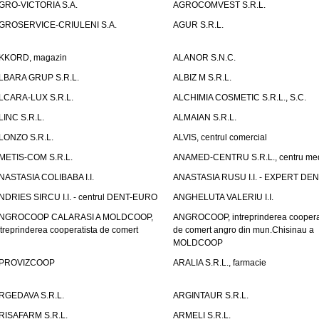
GRO-VICTORIA S.A.
AGROCOMVEST S.R.L.
GROSERVICE-CRIULENI S.A.
AGUR S.R.L.
KKORD, magazin
ALANOR S.N.C.
LBARA GRUP S.R.L.
ALBIZ M S.R.L.
LCARA-LUX S.R.L.
ALCHIMIA COSMETIC S.R.L., S.C.
LINC S.R.L.
ALMAIAN S.R.L.
LONZO S.R.L.
ALVIS, centrul comercial
METIS-COM S.R.L.
ANAMED-CENTRU S.R.L., centru med
NASTASIA COLIBABA I.I.
ANASTASIA RUSU I.I. - EXPERT DE
NDRIES SIRCU I.I. - centrul DENT-EURO
ANGHELUTA VALERIU I.I.
NGROCOOP CALARASI A MOLDCOOP,
ANGROCOOP, intreprinderea coopera
ntreprinderea cooperatista de comert
de comert angro din mun.Chisinau a
MOLDCOOP
PROVIZCOOP
ARALIA S.R.L., farmacie
RGEDAVA S.R.L.
ARGINTAUR S.R.L.
RISAFARM S.R.L.
ARMELI S.R.L.