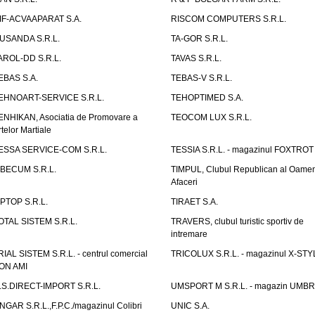
IF-ACVAAPARAT S.A.
RISCOM COMPUTERS S.R.L.
USANDA S.R.L.
TA-GOR S.R.L.
AROL-DD S.R.L.
TAVAS S.R.L.
EBAS S.A.
TEBAS-V S.R.L.
EHNOART-SERVICE S.R.L.
TEHOPTIMED S.A.
ENHIKAN, Asociatia de Promovare a
TEOCOM LUX S.R.L.
rtelor Martiale
ESSA SERVICE-COM S.R.L.
TESSIA S.R.L. - magazinul FOXTROT
IBECUM S.R.L.
TIMPUL, Clubul Republican al Oamen
Afaceri
IPTOP S.R.L.
TIRAET S.A.
OTAL SISTEM S.R.L.
TRAVERS, clubul turistic sportiv de
intremare
RIAL SISTEM S.R.L. - centrul comercial
TRICOLUX S.R.L. - magazinul X-STY
ON AMI
.S.DIRECT-IMPORT S.R.L.
UMSPORT M S.R.L. - magazin UMB
NGAR S.R.L.,F.P.C./magazinul Colibri
UNIC S.A.