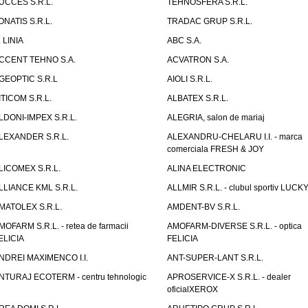
UCCES S.R.L.
TEHNOSFERA S.R.L.
ONATIS S.R.L.
TRADAC GRUP S.R.L.
. LINIA
ABC S.A.
CCENT TEHNO S.A.
ACVATRON S.A.
GEOPTIC S.R.L
AIOLI S.R.L.
ITICOM S.R.L.
ALBATEX S.R.L.
LDONI-IMPEX S.R.L.
ALEGRIA, salon de mariaj
LEXANDER S.R.L.
ALEXANDRU-CHELARU I.I. - marca
comerciala FRESH & JOY
LICOMEX S.R.L.
ALINA ELECTRONIC
LLIANCE KML S.R.L.
ALLMIR S.R.L. - clubul sportiv LUCKY
MATOLEX S.R.L.
AMDENT-BV S.R.L.
MOFARM S.R.L. - retea de farmacii
AMOFARM-DIVERSE S.R.L. - optica
ELICIA
FELICIA
NDREI MAXIMENCO I.I.
ANT-SUPER-LANT S.R.L.
NTURAJ ECOTERM - centru tehnologic
APROSERVICE-X S.R.L. - dealer
oficialXEROX