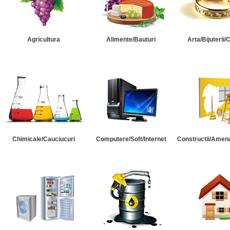
Agricultura
Alimente/Bauturi
Arta/Bijuterii/
Chimicale/Cauciucuri
Computere/Soft/Internet
Constructii/Amena