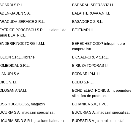
ACARDI S.R.L.
BADARAU SPERANTA I.I.
ADEN-BADEN S.A.
BALAHTEROVA A.N. I.I.
ARACUDA-SERVICE S.R.L.
BASADORO S.R.L.
EATRICE PORCESCU S.R.L. - salonul de
BEJENARI I.I.
ariaj BEATRICE
ENDERIRINOCTORG I.U.M.
BERECHET-COOP, intreprindere
cooperativa
IBLION S.R.L., librarie
BICSALT-GRUP S.R.L.
IOMEDICAL S.R.L.
BIRIUZA TOPORAS I.I.
LANURI S.A.
BODNARI P.M. I.I.
OICO V. I.I.
BOLID S.R.L.
OLOGAN ANA I.I.
BOND ELECTRONICS, intreprindere
stiintifica de producere
OSS HUGO BOSS, magazin
BOTANICA S.A., F.P.C.
UCURIA S.A., magazin specializat
BUCURIA S.A., magazin specializat
UCURIA-SIND S.R.L., statiune balneara
BUDESTI S.A., centrul comercial