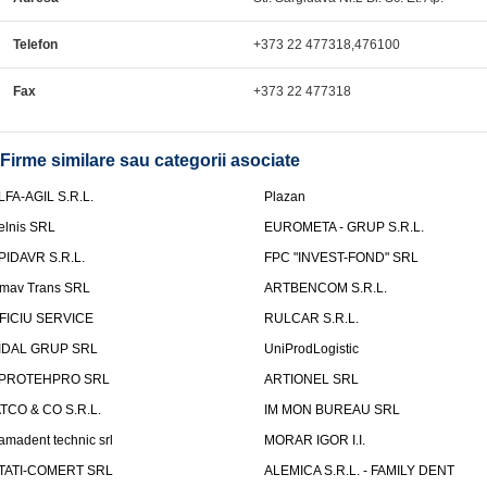
Telefon
+373 22 477318,476100
Fax
+373 22 477318
Firme similare sau categorii asociate
LFA-AGIL S.R.L.
Plazan
elnis SRL
EUROMETA - GRUP S.R.L.
PIDAVR S.R.L.
FPC "INVEST-FOND" SRL
mav Trans SRL
ARTBENCOM S.R.L.
FICIU SERVICE
RULCAR S.R.L.
IDAL GRUP SRL
UniProdLogistic
PROTEHPRO SRL
ARTIONEL SRL
ATCO & CO S.R.L.
IM MON BUREAU SRL
amadent technic srl
MORAR IGOR I.I.
TATI-COMERT SRL
ALEMICA S.R.L. - FAMILY DENT