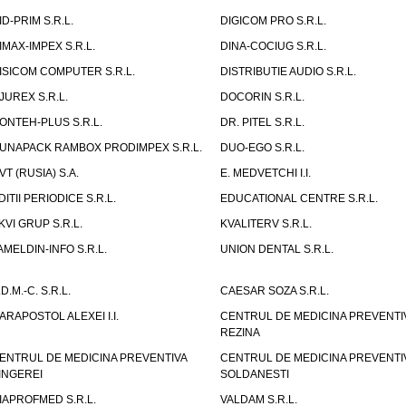
ID-PRIM S.R.L.
DIGICOM PRO S.R.L.
IMAX-IMPEX S.R.L.
DINA-COCIUG S.R.L.
ISICOM COMPUTER S.R.L.
DISTRIBUTIE AUDIO S.R.L.
JUREX S.R.L.
DOCORIN S.R.L.
ONTEH-PLUS S.R.L.
DR. PITEL S.R.L.
UNAPACK RAMBOX PRODIMPEX S.R.L.
DUO-EGO S.R.L.
VT (RUSIA) S.A.
E. MEDVETCHI I.I.
DITII PERIODICE S.R.L.
EDUCATIONAL CENTRE S.R.L.
KVI GRUP S.R.L.
KVALITERV S.R.L.
AMELDIN-INFO S.R.L.
UNION DENTAL S.R.L.
.D.M.-C. S.R.L.
CAESAR SOZA S.R.L.
ARAPOSTOL ALEXEI I.I.
CENTRUL DE MEDICINA PREVENTI
REZINA
ENTRUL DE MEDICINA PREVENTIVA
CENTRUL DE MEDICINA PREVENTI
INGEREI
SOLDANESTI
IAPROFMED S.R.L.
VALDAM S.R.L.