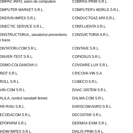
OMPAC-INFO, salon de computere
COMPAS-PRIM S.R.L.
OMPUTER MARKET S.R.L.
COMPUTER's WORLD S.R.L.
ONDIVIV-IMPEX S.R.L.
CONDUCTGAZ-APA S.R.L.
ONECTIC SERVICE S.R.L.,
CONFLUENTA S.R.L.
ONSTRUCTORUL, sanatoriul-preventoriu
CONSVICTORIA S.R.L.
e baza
ONTATORI-COM S.R.L.
CONTAVE S.R.L.
ONVER-TEST S.R.L.
COPIOSUS S.R.L.
OSMO-COLGANOVA I.I.
COVOARE-LUX S.R.L.
REIT S.R.L.
CRICOVA-VIN S.A.
ROLL S.R.L.
CUBECO S.R.L.
VIN-COM S.R.L.
DAAC-SISTEM S.R.L.
ALILA, centrul sanatatii femeii
DALMA-COM S.R.L.
AR-RAIU S.R.L.
DARSCOM AGRO S.R.L.
ECODACOM S.R.L.
DECOSTAR S.R.L.
EPOFARM S.R.L.
DERMAX-EXIM S.R.L.
IADIM IMPEX S.R.L.
DIALIS-PRIM S.R.L.