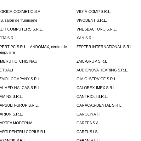
IORICA-COSMETIC S.A.
VIOTA-COMP S.R.L.
IS, salon de frumusete
VIVODENT S.R.L.
IZIR COMPUTERS S.R.L.
VNESBACTORG S.R.L.
OTA S.R.L.
XAN S.R.L.
PERT PC S.R.L. - ANDOMAX, centru de
ZEPTER INTERNATIONAL S.R.L.
omputere
IMBRU FC, CHISINAU
ZMC-GRUP S.R.L.
CTUALI
AUDIONOVA HEARING S.R.L.
ZMOL COMPANY S.R.L.
C.M.G. SERVICE S.R.L.
ALMED-NALCAS S.R.L.
CALOREX-IMEX S.R.L.
AMINS S.R.L.
CANTRIOLI S.R.L.
APSULIT-GRUP S.R.L.
CARACAS-DENTAL S.R.L.
ARION S.R.L.
CAROLINA I.I.
ARTEA MODERNA
CARTEA S.A.
ARTI PENTRU COPII S.R.L.
CARTUS I.S.
AZANTIP S.R.L.
CEBAN V.I. I.I.