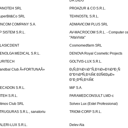
DR.DIDU
ANOTEH SRL
PROAZUR & CO S.R.L.
uperBit&Co SRL
TEHNOSTIL S.R.L.
INCOM COMPANY S.A.
ADMAVICOM PLUS SRL
P SISTEM S.R.L.
AV-MACROCOM S.R.L. - Computer ce
"AltaVista"
LASICDENT
Cosmomedfarm SRL
ENOLGA MEDICAL S.R.L.
DENOVA Royal Cosmetic Projects
URITECH
GOLTVIS-LUX S.R.L.
andbal Club Â«FORTUNAÂ»
Ð¡Ñ‚Ð¾Ð¼Ð°Ñ‚Ð¾Ð»Ð¾Ð³Ð¸Ñ
Ð”Ð¾ÐºÑ‚Ð¾Ñ€ ÐžÑ€ÐµÐ»
Ð’Ð¸ÐºÑ‚Ð¾Ñ€
ECADON S.R.L.
MiF S.A.
ITEH S.R.L.
PARAMEDCONSULT LMD-c
itmos Club SRL
Solvex Lux (Estel Professional)
TRUGURAS S.R.L., sanatoriu
TRIOM-CORP S.R.L.
ALERI-LUX S.R.L.
Delev Ala