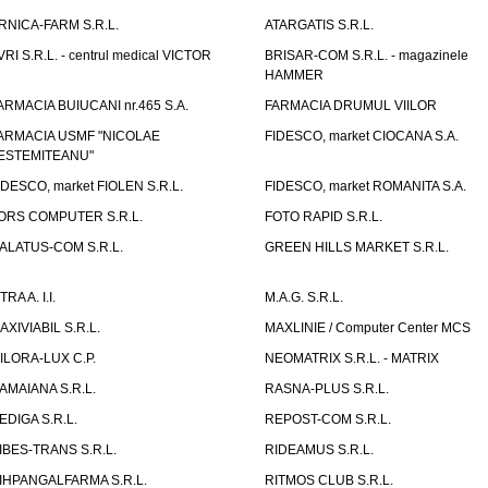
RNICA-FARM S.R.L.
ATARGATIS S.R.L.
VRI S.R.L. - centrul medical VICTOR
BRISAR-COM S.R.L. - magazinele
HAMMER
ARMACIA BUIUCANI nr.465 S.A.
FARMACIA DRUMUL VIILOR
ARMACIA USMF "NICOLAE
FIDESCO, market CIOCANA S.A.
ESTEMITEANU"
IDESCO, market FIOLEN S.R.L.
FIDESCO, market ROMANITA S.A.
ORS COMPUTER S.R.L.
FOTO RAPID S.R.L.
ALATUS-COM S.R.L.
GREEN HILLS MARKET S.R.L.
TRA A. I.I.
M.A.G. S.R.L.
AXIVIABIL S.R.L.
MAXLINIE / Computer Center MCS
ILORA-LUX C.P.
NEOMATRIX S.R.L. - MATRIX
AMAIANA S.R.L.
RASNA-PLUS S.R.L.
EDIGA S.R.L.
REPOST-COM S.R.L.
IBES-TRANS S.R.L.
RIDEAMUS S.R.L.
IHPANGALFARMA S.R.L.
RITMOS CLUB S.R.L.