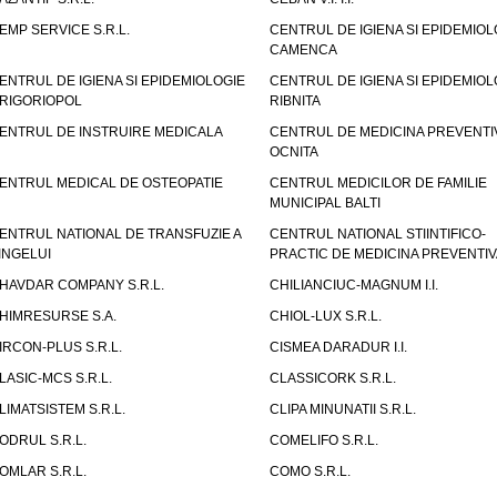
EMP SERVICE S.R.L.
CENTRUL DE IGIENA SI EPIDEMIOL
CAMENCA
ENTRUL DE IGIENA SI EPIDEMIOLOGIE
CENTRUL DE IGIENA SI EPIDEMIOL
RIGORIOPOL
RIBNITA
ENTRUL DE INSTRUIRE MEDICALA
CENTRUL DE MEDICINA PREVENTI
OCNITA
ENTRUL MEDICAL DE OSTEOPATIE
CENTRUL MEDICILOR DE FAMILIE
MUNICIPAL BALTI
ENTRUL NATIONAL DE TRANSFUZIE A
CENTRUL NATIONAL STIINTIFICO-
INGELUI
PRACTIC DE MEDICINA PREVENTIV
HAVDAR COMPANY S.R.L.
CHILIANCIUC-MAGNUM I.I.
HIMRESURSE S.A.
CHIOL-LUX S.R.L.
IRCON-PLUS S.R.L.
CISMEA DARADUR I.I.
LASIC-MCS S.R.L.
CLASSICORK S.R.L.
LIMATSISTEM S.R.L.
CLIPA MINUNATII S.R.L.
ODRUL S.R.L.
COMELIFO S.R.L.
OMLAR S.R.L.
COMO S.R.L.