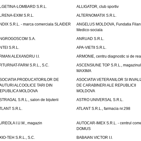
LGETINA-LOMBARD S.R.L.
ALLIGATOR, club sportiv
LRENA-EXIM S.R.L.
ALTERNOMATIX S.R.L.
NDIX S.R.L. - marca comerciala SLAIDER
ANGELUS MOLDOVA, Fundatia Filant
Medico-sociala
NGROGOSCOM S.A.
ANRUAD S.R.L.
NTEI S.R.L.
APA-VIETII S.R.L.
RMAN ALEXANDRU I.I.
ARMONIE, centru diagnostic si de reab
RTURNAT-FARM S.R.L., S.C.
ASCENSIUNE TOP S.R.L., magazinul
MAXIMA
SOCIATIA PRODUCATORILOR DE
ASOCIATIA VETERANILOR SI INVALI
AUTURI ALCOOLICE TARI DIN
DE CARABINERI ALE REPUBLICII
EPUBLICA MOLDOVA
MOLDOVA
STRAGAL S.R.L., salon de bijuterii
ASTRO UNIVERSAL S.R.L.
TLANT S.R.L.
ATLANT S.R.L., farmacia nr.298
UREOLA I.U.M., magazin
AUTOCAR-IMEX S.R.L. - centrul come
DOMUS
XIO-TEH S.R.L., S.C.
BABAIAN VICTOR I.I.