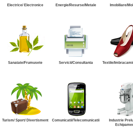
Electrice/ Electronice
Energie/Resurse/Metale
Imobiliare/Mob
Sanatate/Frumusete
Servicii/Consultanta
Textile/Imbracami
Turism/ Sport/ Divertisment
Comunicatii/Telecomunicatii
Industrie Prel
Echipame