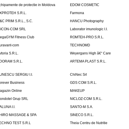
chipamente de protectie in Moldova
EDOM COSMETIC
XPROTEH S.R.L.
Farmona
&C PRIM S.R.L., S.C.
HANCU Photography
SICON-COM SRL
Laborator imunologic I.I.
egaGYM Fitness Club
ROMTEH-PRO S.R.L.
uravant-com
TECHNOMD
vtoria S.R.L.
Weyergans High â€“ Care
DORAM S.R.L.
ARTEMA PLAST S.R.L.
UNESCU SERGIU I.I.
ChiNec Srl
orever Business
GDS COM S.R.L.
agazin Online
MAKEUP
ondotel Grup SRL
NICLOZ-COM S.R.L.
ALUNA I.I.
SANTO-M S.A.
HIRO MASSAGE & SPA
SINECO S.R.L.
ECHNO TEST S.R.L
Theia Centru de Nutritie