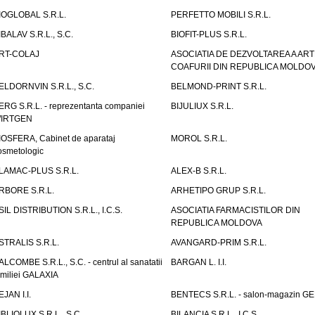
IOGLOBAL S.R.L.
PERFETTO MOBILI S.R.L.
IBALAV S.R.L., S.C.
BIOFIT-PLUS S.R.L.
RT-COLAJ
ASOCIATIA DE DEZVOLTAREA A ART
COAFURII DIN REPUBLICA MOLDO
ELDORNVIN S.R.L., S.C.
BELMOND-PRINT S.R.L.
ERG S.R.L. - reprezentanta companiei
BIJULIUX S.R.L.
IRTGEN
IOSFERA, Cabinet de aparataj
MOROL S.R.L.
osmetologic
LAMAC-PLUS S.R.L.
ALEX-B S.R.L.
RBORE S.R.L.
ARHETIPO GRUP S.R.L.
SIL DISTRIBUTION S.R.L., I.C.S.
ASOCIATIA FARMACISTILOR DIN
REPUBLICA MOLDOVA
STRALIS S.R.L.
AVANGARD-PRIM S.R.L.
ALCOMBE S.R.L., S.C. - centrul al sanatatii
BARGAN L. I.I.
amiliei GALAXIA
EJAN I.I.
BENTECS S.R.L. - salon-magazin G
IBLIOLUX S.R.L., S.C.
BILANCIA S.R.L., I.C.S.