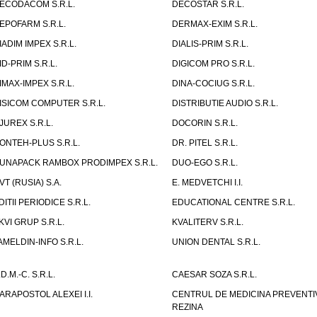
ECODACOM S.R.L.
DECOSTAR S.R.L.
EPOFARM S.R.L.
DERMAX-EXIM S.R.L.
IADIM IMPEX S.R.L.
DIALIS-PRIM S.R.L.
ID-PRIM S.R.L.
DIGICOM PRO S.R.L.
IMAX-IMPEX S.R.L.
DINA-COCIUG S.R.L.
ISICOM COMPUTER S.R.L.
DISTRIBUTIE AUDIO S.R.L.
JUREX S.R.L.
DOCORIN S.R.L.
ONTEH-PLUS S.R.L.
DR. PITEL S.R.L.
UNAPACK RAMBOX PRODIMPEX S.R.L.
DUO-EGO S.R.L.
VT (RUSIA) S.A.
E. MEDVETCHI I.I.
DITII PERIODICE S.R.L.
EDUCATIONAL CENTRE S.R.L.
KVI GRUP S.R.L.
KVALITERV S.R.L.
AMELDIN-INFO S.R.L.
UNION DENTAL S.R.L.
.D.M.-C. S.R.L.
CAESAR SOZA S.R.L.
ARAPOSTOL ALEXEI I.I.
CENTRUL DE MEDICINA PREVENTI
REZINA