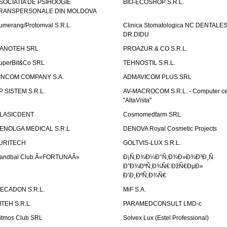
SOCIATIA DE PSIHOOGIE
BIO-ECOSHOP S.R.L.
RANSPERSONALE DIN MOLDOVA
umerang/Protomval S.R.L.
Clinica Stomatologica NC DENTALE
DR.DIDU
ANOTEH SRL
PROAZUR & CO S.R.L.
uperBit&Co SRL
TEHNOSTIL S.R.L.
INCOM COMPANY S.A.
ADMAVICOM PLUS SRL
P SISTEM S.R.L.
AV-MACROCOM S.R.L. - Computer ce
"AltaVista"
LASICDENT
Cosmomedfarm SRL
ENOLGA MEDICAL S.R.L.
DENOVA Royal Cosmetic Projects
URITECH
GOLTVIS-LUX S.R.L.
andbal Club Â«FORTUNAÂ»
Ð¡Ñ‚Ð¾Ð¼Ð°Ñ‚Ð¾Ð»Ð¾Ð³Ð¸Ñ
Ð”Ð¾ÐºÑ‚Ð¾Ñ€ ÐžÑ€ÐµÐ»
Ð’Ð¸ÐºÑ‚Ð¾Ñ€
ECADON S.R.L.
MiF S.A.
ITEH S.R.L.
PARAMEDCONSULT LMD-c
itmos Club SRL
Solvex Lux (Estel Professional)