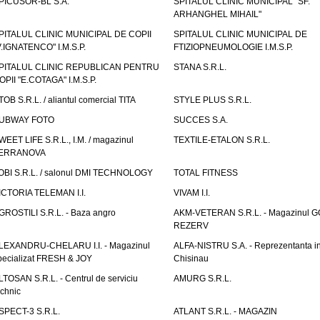
PICUSOR-BL S.A.
SPITALUL CLINIC MUNICIPAL "SF.
ARHANGHEL MIHAIL"
PITALUL CLINIC MUNICIPAL DE COPII
SPITALUL CLINIC MUNICIPAL DE
V.IGNATENCO" I.M.S.P.
FTIZIOPNEUMOLOGIE I.M.S.P.
PITALUL CLINIC REPUBLICAN PENTRU
STANA S.R.L.
OPII "E.COTAGA" I.M.S.P.
TOB S.R.L. / aliantul comercial TITA
STYLE PLUS S.R.L.
UBWAY FOTO
SUCCES S.A.
WEET LIFE S.R.L., I.M. / magazinul
TEXTILE-ETALON S.R.L.
ERRANOVA
OBI S.R.L. / salonul DMI TECHNOLOGY
TOTAL FITNESS
ICTORIA TELEMAN I.I.
VIVAM I.I.
GROSTILI S.R.L. - Baza angro
AKM-VETERAN S.R.L. - Magazinul 
REZERV
LEXANDRU-CHELARU I.I. - Magazinul
ALFA-NISTRU S.A. - Reprezentanta i
pecializat FRESH & JOY
Chisinau
LTOSAN S.R.L. - Centrul de serviciu
AMURG S.R.L.
echnic
SPECT-3 S.R.L.
ATLANT S.R.L. - MAGAZIN