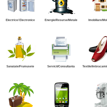
Electrice/ Electronice
Energie/Resurse/Metale
Imobiliare/Mob
Sanatate/Frumusete
Servicii/Consultanta
Textile/Imbracami