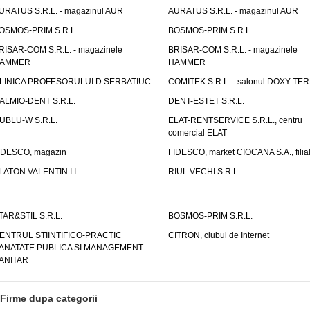
URATUS S.R.L. - magazinul AUR
AURATUS S.R.L. - magazinul AUR
OSMOS-PRIM S.R.L.
BOSMOS-PRIM S.R.L.
RISAR-COM S.R.L. - magazinele
BRISAR-COM S.R.L. - magazinele
AMMER
HAMMER
LINICA PROFESORULUI D.SERBATIUC
COMITEK S.R.L. - salonul DOXY TE
ALMIO-DENT S.R.L.
DENT-ESTET S.R.L.
UBLU-W S.R.L.
ELAT-RENTSERVICE S.R.L., centru
comercial ELAT
IDESCO, magazin
FIDESCO, market CIOCANA S.A., filia
LATON VALENTIN I.I.
RIUL VECHI S.R.L.
TAR&STIL S.R.L.
BOSMOS-PRIM S.R.L.
ENTRUL STIINTIFICO-PRACTIC
CITRON, clubul de Internet
ANATATE PUBLICA SI MANAGEMENT
ANITAR
Firme dupa categorii