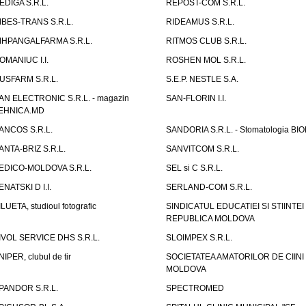
EDIGA S.R.L.
REPOST-COM S.R.L.
IBES-TRANS S.R.L.
RIDEAMUS S.R.L.
IHPANGALFARMA S.R.L.
RITMOS CLUB S.R.L.
OMANIUC I.I.
ROSHEN MOL S.R.L.
USFARM S.R.L.
S.E.P. NESTLE S.A.
AN ELECTRONIC S.R.L. - magazin
SAN-FLORIN I.I.
EHNICA.MD
ANCOS S.R.L.
SANDORIA S.R.L. - Stomatologia BI
ANTA-BRIZ S.R.L.
SANVITCOM S.R.L.
EDICO-MOLDOVA S.R.L.
SEL si C S.R.L.
ENATSKI D I.I.
SERLAND-COM S.R.L.
ILUETA, studioul fotografic
SINDICATUL EDUCATIEI SI STIINTEI
REPUBLICA MOLDOVA
IVOL SERVICE DHS S.R.L.
SLOIMPEX S.R.L.
NIPER, clubul de tir
SOCIETATEA AMATORILOR DE CIINI
MOLDOVA
PANDOR S.R.L.
SPECTROMED