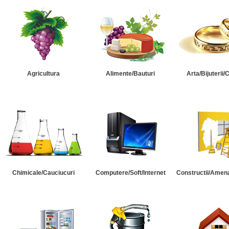
Agricultura
Alimente/Bauturi
Arta/Bijuterii/
Chimicale/Cauciucuri
Computere/Soft/Internet
Constructii/Amena