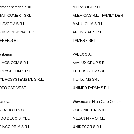
amadent technic srl
MORAR IGOR I.I.
TATI-COMERT SRL
ALEMICA S.R.L. - FAMILY DENT
SLAVCOM S.R.L.
MAHU-OLIM S.R.L.
RIDIMENSIONAL TEC
ARTINSTAL S.R.L
ENEB S.R.L.
LAMBRE SRL
entorium
VALEX S.A.
LMOS-COM S.R.L.
AVALUX GRUP S.R.L.
IPLAST COM S.R.L.
ELTEHSISTEM SRL
YDROSYSTEMS ML S.R.L.
Interfoc-MS SRL
OPO CAD VEST
UNIMED FARMA S.R.L.
ianova
Weyergans High Care Center
VIDARO PROD
CORONIC-L.N. S.R.L.
NDO DECO STYLE
MEZANIN - V S.R.L.
RIAGO PRIM S.R.L.
UNIDECOR S.R.L.