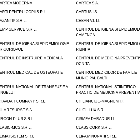
ARTEA MODERNA
CARTEA S.A.
ARTI PENTRU COPII S.R.L.
CARTUS I.S.
AZANTIP S.R.L.
CEBAN V.I. I.I.
EMP SERVICE S.R.L.
CENTRUL DE IGIENA SI EPIDEMIOL
CAMENCA
ENTRUL DE IGIENA SI EPIDEMIOLOGIE
CENTRUL DE IGIENA SI EPIDEMIOL
RIGORIOPOL
RIBNITA
ENTRUL DE INSTRUIRE MEDICALA
CENTRUL DE MEDICINA PREVENTI
OCNITA
ENTRUL MEDICAL DE OSTEOPATIE
CENTRUL MEDICILOR DE FAMILIE
MUNICIPAL BALTI
ENTRUL NATIONAL DE TRANSFUZIE A
CENTRUL NATIONAL STIINTIFICO-
INGELUI
PRACTIC DE MEDICINA PREVENTIV
HAVDAR COMPANY S.R.L.
CHILIANCIUC-MAGNUM I.I.
HIMRESURSE S.A.
CHIOL-LUX S.R.L.
IRCON-PLUS S.R.L.
CISMEA DARADUR I.I.
LASIC-MCS S.R.L.
CLASSICORK S.R.L.
LIMATSISTEM S.R.L.
CLIPA MINUNATII S.R.L.