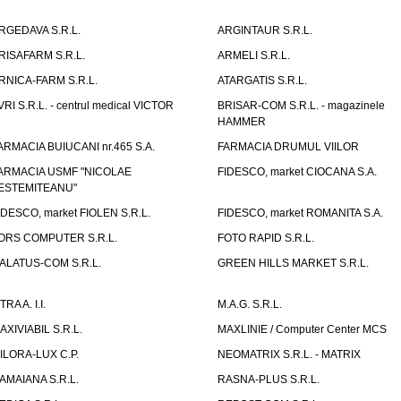
RGEDAVA S.R.L.
ARGINTAUR S.R.L.
RISAFARM S.R.L.
ARMELI S.R.L.
RNICA-FARM S.R.L.
ATARGATIS S.R.L.
VRI S.R.L. - centrul medical VICTOR
BRISAR-COM S.R.L. - magazinele
HAMMER
ARMACIA BUIUCANI nr.465 S.A.
FARMACIA DRUMUL VIILOR
ARMACIA USMF "NICOLAE
FIDESCO, market CIOCANA S.A.
ESTEMITEANU"
IDESCO, market FIOLEN S.R.L.
FIDESCO, market ROMANITA S.A.
ORS COMPUTER S.R.L.
FOTO RAPID S.R.L.
ALATUS-COM S.R.L.
GREEN HILLS MARKET S.R.L.
TRA A. I.I.
M.A.G. S.R.L.
AXIVIABIL S.R.L.
MAXLINIE / Computer Center MCS
ILORA-LUX C.P.
NEOMATRIX S.R.L. - MATRIX
AMAIANA S.R.L.
RASNA-PLUS S.R.L.