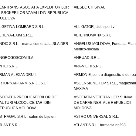
EM-TRANS. ASOCIATIA EXPEDITORILOR
AIESEC CHISINAU
I BROKERILOR VAMALI DIN REPUBLICA
OLDOVA
LGETINA-LOMBARD S.R.L.
ALLIGATOR, club sportiv
LRENA-EXIM S.R.L.
ALTERNOMATIX S.R.L.
NDIX S.R.L. - marca comerciala SLAIDER
ANGELUS MOLDOVA, Fundatia Filant
Medico-sociala
NGROGOSCOM S.A.
ANRUAD S.R.L.
NTEI S.R.L.
APA-VIETII S.R.L.
RMAN ALEXANDRU I.I.
ARMONIE, centru diagnostic si de reab
RTURNAT-FARM S.R.L., S.C.
ASCENSIUNE TOP S.R.L., magazinul
MAXIMA
SOCIATIA PRODUCATORILOR DE
ASOCIATIA VETERANILOR SI INVALI
AUTURI ALCOOLICE TARI DIN
DE CARABINERI ALE REPUBLICII
EPUBLICA MOLDOVA
MOLDOVA
STRAGAL S.R.L., salon de bijuterii
ASTRO UNIVERSAL S.R.L.
TLANT S.R.L.
ATLANT S.R.L., farmacia nr.298