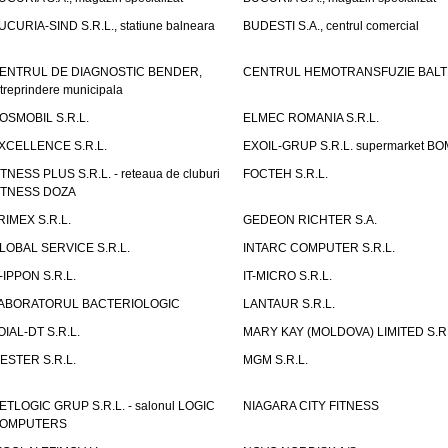
UCURIA-SIND S.R.L., statiune balneara
BUDESTI S.A., centrul comercial
ENTRUL DE DIAGNOSTIC BENDER,
CENTRUL HEMOTRANSFUZIE BALT
ntreprindere municipala
OSMOBIL S.R.L.
ELMEC ROMANIA S.R.L.
XCELLENCE S.R.L.
EXOIL-GRUP S.R.L. supermarket B
ITNESS PLUS S.R.L. - reteaua de cluburi
FOCTEH S.R.L.
ITNESS DOZA
RIMEX S.R.L.
GEDEON RICHTER S.A.
LOBAL SERVICE S.R.L.
INTARC COMPUTER S.R.L.
T-IPPON S.R.L.
IT-MICRO S.R.L.
ABORATORUL BACTERIOLOGIC
LANTAUR S.R.L.
OIAL-DT S.R.L.
MARY KAY (MOLDOVA) LIMITED S.R.
ESTER S.R.L.
MGM S.R.L.
ETLOGIC GRUP S.R.L. - salonul LOGIC
NIAGARA CITY FITNESS
OMPUTERS