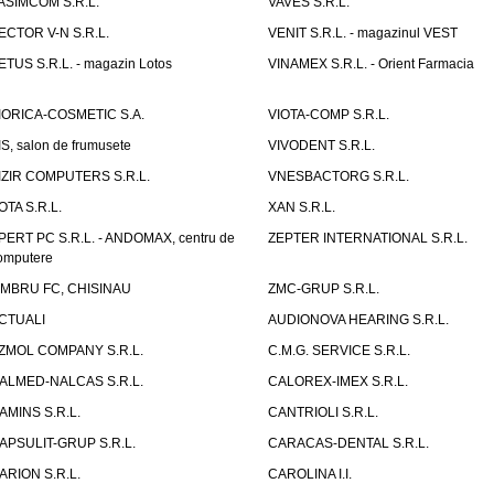
ASIMCOM S.R.L.
VAVES S.R.L.
ECTOR V-N S.R.L.
VENIT S.R.L. - magazinul VEST
ETUS S.R.L. - magazin Lotos
VINAMEX S.R.L. - Orient Farmacia
IORICA-COSMETIC S.A.
VIOTA-COMP S.R.L.
IS, salon de frumusete
VIVODENT S.R.L.
IZIR COMPUTERS S.R.L.
VNESBACTORG S.R.L.
OTA S.R.L.
XAN S.R.L.
PERT PC S.R.L. - ANDOMAX, centru de
ZEPTER INTERNATIONAL S.R.L.
omputere
IMBRU FC, CHISINAU
ZMC-GRUP S.R.L.
CTUALI
AUDIONOVA HEARING S.R.L.
ZMOL COMPANY S.R.L.
C.M.G. SERVICE S.R.L.
ALMED-NALCAS S.R.L.
CALOREX-IMEX S.R.L.
AMINS S.R.L.
CANTRIOLI S.R.L.
APSULIT-GRUP S.R.L.
CARACAS-DENTAL S.R.L.
ARION S.R.L.
CAROLINA I.I.