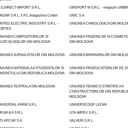
.S.DIRECT-IMPORT S.R.L.
UMSPORT M S.R.L. - magazin UMB
NGAR S.R.L.,F.P.C./magazinul Colibri
UNIC S.A.
NITED ELECTRIC INDUSTRY S.R.L. -
UNIUNEA CHINOLOGICA DIN MOLD
ORTEX
NIUNEA COMPOZITORILOR SI
UNIUNEA FRIZERILOR SI COSMETI
UZICOLOGILOR DIN MOLDOVA
DIN MOLDOVA
NIUNEA JURNALISTILOR DIN MOLDOVA
UNIUNEA MARINARILOR DIN MOLD
NIUNEA NATIONALA A STUDENTILOR SI
UNIUNEA PRODUCATORILOR DE Z
INERETULUI DIN REPUBLICA MOLDOVA
DIN MOLDOVA
NIUNEA TEATRALA DIN MOLDOVA
UNIUNEA TEHNICO-STIINTIFICA A
CONSTRUCTORILOR DIN REPUBLI
MOLDOVA
NIVERSAL-FARM S.R.L.
UNIVERSCOOP LEOVA
RUM & A S.R.L.
UTA-IMPEX S.R.L.
TLAPCAR S.A.
VALVERI S.R.L.