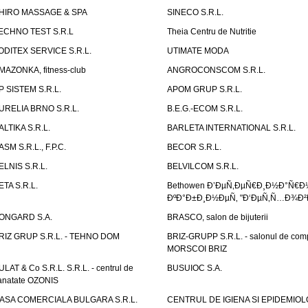
HIRO MASSAGE & SPA
SINECO S.R.L.
ECHNO TEST S.R.L
Theia Centru de Nutritie
ODITEX SERVICE S.R.L.
UTIMATE MODA
MAZONKA, fitness-club
ANGROCONSCOM S.R.L.
P SISTEM S.R.L.
APOM GRUP S.R.L.
URELIA BRNO S.R.L.
B.E.G.-ECOM S.R.L.
ALTIKA S.R.L.
BARLETA INTERNATIONAL S.R.L.
ASM S.R.L., F.P.C.
BECOR S.R.L.
ELNIS S.R.L.
BELVILCOM S.R.L.
ETA S.R.L.
Bethowen Ð’ÐµÑ‚ÐµÑ€Ð¸Ð½Ð°Ñ€Ð
ÐºÐ°Ð±Ð¸Ð½ÐµÑ‚ "Ð‘ÐµÑ‚Ñ…Ð¾Ð²
ONGARD S.A.
BRASCO, salon de bijuterii
RIZ GRUP S.R.L. - TEHNO DOM
BRIZ-GRUPP S.R.L. - salonul de com
MORSCOI BRIZ
ULAT & Co S.R.L. S.R.L. - centrul de
BUSUIOC S.A.
anatate OZONIS
ASA COMERCIALA BULGARA S.R.L.
CENTRUL DE IGIENA SI EPIDEMIOL