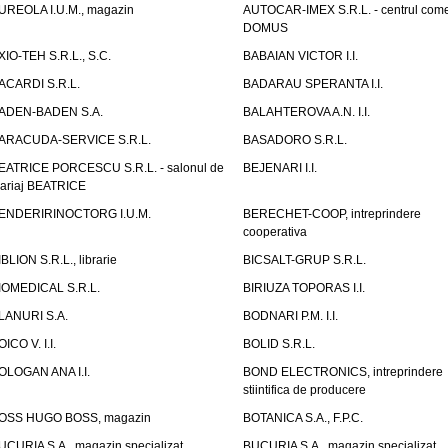
UREOLA I.U.M., magazin
AUTOCAR-IMEX S.R.L. - centrul come
DOMUS
XIO-TEH S.R.L., S.C.
BABAIAN VICTOR I.I.
ACARDI S.R.L.
BADARAU SPERANTA I.I.
ADEN-BADEN S.A.
BALAHTEROVA A.N. I.I.
ARACUDA-SERVICE S.R.L.
BASADORO S.R.L.
EATRICE PORCESCU S.R.L. - salonul de
BEJENARI I.I.
ariaj BEATRICE
ENDERIRINOCTORG I.U.M.
BERECHET-COOP, intreprindere
cooperativa
IBLION S.R.L., librarie
BICSALT-GRUP S.R.L.
IOMEDICAL S.R.L.
BIRIUZA TOPORAS I.I.
LANURI S.A.
BODNARI P.M. I.I.
OICO V. I.I.
BOLID S.R.L.
OLOGAN ANA I.I.
BOND ELECTRONICS, intreprindere
stiintifica de producere
OSS HUGO BOSS, magazin
BOTANICA S.A., F.P.C.
UCURIA S.A., magazin specializat
BUCURIA S.A., magazin specializat