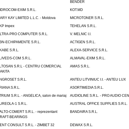
BENDER
IDROCOM-EXIM S.R.L.
KOT.MD
ARY KAY LIMITED L.L.C. - Moldova
MICROTONER S.R.L.
KP Impex
TEHELAN S.R.L.
LTRA-PRO COMPUTER S.R.L.
V. MELNIC I.I.
BN-ECHIPAMENTE S.R.L.
ACTIGEN S.R.L.
KABE S.R.L.
ALEXA-SERVICE S.R.L.
LIVEDS-COM S.R.L.
ALMAVAL-EXIM S.R.L.
LTOSAN S.R.L - CENTRU COMERCIAL
AMAS S.R.L.
AKITA
NGROSET S.R.L.
ANTEU LITVINIUC I.I. - ANTEU LUX
RIANA S.R.L.
ASORTIMEDIA S.R.L.
TRIUM S.R.L. - ANGELICA, salon de mariaj
AUDIOLINE S.R.L. - PRO AUDIO CE
UREOLA-1 S.R.L.
AUSTRAL OFFICE SUPPLIES S.R.L.
ALTO-COMERT S.R.L. - reprezentant
BANDAIRA S.R.L.
RAFT-BEARINGS
ENT CONSULT S.R.L. - ZIMBET 32
DEWAX S.R.L.