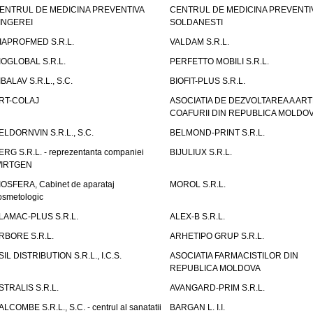
ENTRUL DE MEDICINA PREVENTIVA
CENTRUL DE MEDICINA PREVENTI
INGEREI
SOLDANESTI
IAPROFMED S.R.L.
VALDAM S.R.L.
IOGLOBAL S.R.L.
PERFETTO MOBILI S.R.L.
IBALAV S.R.L., S.C.
BIOFIT-PLUS S.R.L.
RT-COLAJ
ASOCIATIA DE DEZVOLTAREA A ART
COAFURII DIN REPUBLICA MOLDO
ELDORNVIN S.R.L., S.C.
BELMOND-PRINT S.R.L.
ERG S.R.L. - reprezentanta companiei
BIJULIUX S.R.L.
IRTGEN
IOSFERA, Cabinet de aparataj
MOROL S.R.L.
osmetologic
LAMAC-PLUS S.R.L.
ALEX-B S.R.L.
RBORE S.R.L.
ARHETIPO GRUP S.R.L.
SIL DISTRIBUTION S.R.L., I.C.S.
ASOCIATIA FARMACISTILOR DIN
REPUBLICA MOLDOVA
STRALIS S.R.L.
AVANGARD-PRIM S.R.L.
ALCOMBE S.R.L., S.C. - centrul al sanatatii
BARGAN L. I.I.