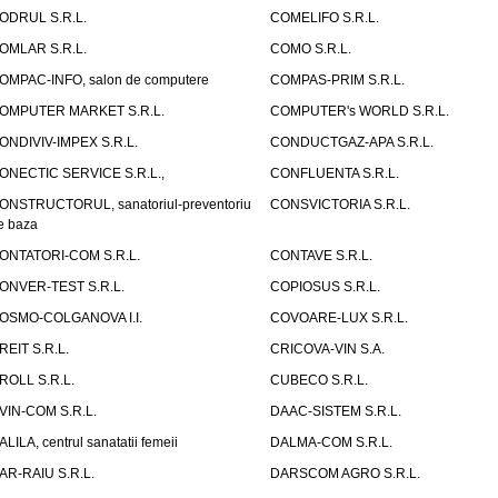
ODRUL S.R.L.
COMELIFO S.R.L.
OMLAR S.R.L.
COMO S.R.L.
OMPAC-INFO, salon de computere
COMPAS-PRIM S.R.L.
OMPUTER MARKET S.R.L.
COMPUTER's WORLD S.R.L.
ONDIVIV-IMPEX S.R.L.
CONDUCTGAZ-APA S.R.L.
ONECTIC SERVICE S.R.L.,
CONFLUENTA S.R.L.
ONSTRUCTORUL, sanatoriul-preventoriu
CONSVICTORIA S.R.L.
e baza
ONTATORI-COM S.R.L.
CONTAVE S.R.L.
ONVER-TEST S.R.L.
COPIOSUS S.R.L.
OSMO-COLGANOVA I.I.
COVOARE-LUX S.R.L.
REIT S.R.L.
CRICOVA-VIN S.A.
ROLL S.R.L.
CUBECO S.R.L.
VIN-COM S.R.L.
DAAC-SISTEM S.R.L.
ALILA, centrul sanatatii femeii
DALMA-COM S.R.L.
AR-RAIU S.R.L.
DARSCOM AGRO S.R.L.