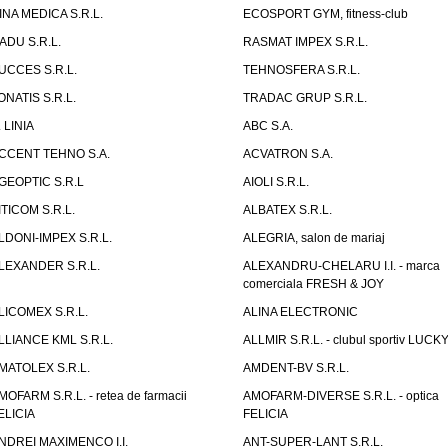
INA MEDICA S.R.L.
ECOSPORT GYM, fitness-club
ADU S.R.L.
RASMAT IMPEX S.R.L.
UCCES S.R.L.
TEHNOSFERA S.R.L.
ONATIS S.R.L.
TRADAC GRUP S.R.L.
. LINIA
ABC S.A.
CCENT TEHNO S.A.
ACVATRON S.A.
GEOPTIC S.R.L
AIOLI S.R.L.
ITICOM S.R.L.
ALBATEX S.R.L.
LDONI-IMPEX S.R.L.
ALEGRIA, salon de mariaj
LEXANDER S.R.L.
ALEXANDRU-CHELARU I.I. - marca
comerciala FRESH & JOY
LICOMEX S.R.L.
ALINA ELECTRONIC
LLIANCE KML S.R.L.
ALLMIR S.R.L. - clubul sportiv LUCKY
MATOLEX S.R.L.
AMDENT-BV S.R.L.
MOFARM S.R.L. - retea de farmacii
AMOFARM-DIVERSE S.R.L. - optica
ELICIA
FELICIA
NDREI MAXIMENCO I.I.
ANT-SUPER-LANT S.R.L.