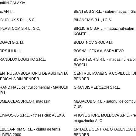
amiliei GALAXIA
EJAN I.I.
BENTECS S.R.L. - salon-magazin G
IBLIOLUX S.R.L., S.C.
BILANCIA S.R.L., I.C.S.
IPLASTCOM S.R.L., S.C.
BIRLIC & C S.R.L. - magazinul-salon
KOMTEL
OGACI G.G. I.I.
BOLOTNOV GROUP I.I.
ORS IULIU I.I.
BOSNALIJEK d.d. SARAJEVO
RANDLUX LOGISTIC S.R.L.
BSHG-TECH S.R.L. - magazinul-salo
BOSCH
ENTRUL AMBULATORIU DE ASISTENTA
CENTRUL MAMEI SI A COPILULUI D
EDICALA DIN BENDER
BENDER
RAND HALL centrul comercial - MANOLII
GRANDISMEDOZON S.R.L.
.R.L.
UMEA CEASURILOR, magazin
MEGACUB S.R.L. - salonul de compu
CUB
LIMPUS-85 S.R.L. - fitness club ALEXIA
PHONE STORE MOLDOVA S.R.L. - re
magazinelor ALO
EBEGA-PRIM S.R.L. - clubul de tenis
SPITALUL CENTRAL ORASENESC D
LIMPIA-2000
BENDER