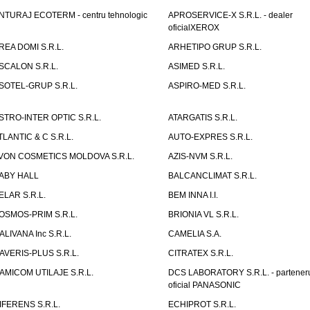
NTURAJ ECOTERM - centru tehnologic
APROSERVICE-X S.R.L. - dealer
oficialXEROX
REA DOMI S.R.L.
ARHETIPO GRUP S.R.L.
SCALON S.R.L.
ASIMED S.R.L.
SOTEL-GRUP S.R.L.
ASPIRO-MED S.R.L.
STRO-INTER OPTIC S.R.L.
ATARGATIS S.R.L.
TLANTIC & C S.R.L.
AUTO-EXPRES S.R.L.
VON COSMETICS MOLDOVA S.R.L.
AZIS-NVM S.R.L.
ABY HALL
BALCANCLIMAT S.R.L.
ELAR S.R.L.
BEM INNA I.I.
OSMOS-PRIM S.R.L.
BRIONIA VL S.R.L.
ALIVANA Inc S.R.L.
CAMELIA S.A.
AVERIS-PLUS S.R.L.
CITRATEX S.R.L.
AMICOM UTILAJE S.R.L.
DCS LABORATORY S.R.L. - partener
oficial PANASONIC
IFERENS S.R.L.
ECHIPROT S.R.L.