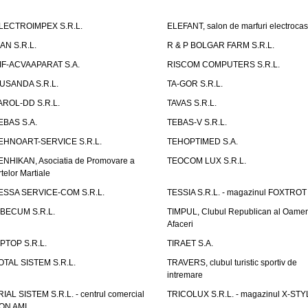
LECTROIMPEX S.R.L.
ELEFANT, salon de marfuri electrocas
IAN S.R.L.
R & P BOLGAR FARM S.R.L.
IF-ACVAAPARAT S.A.
RISCOM COMPUTERS S.R.L.
USANDA S.R.L.
TA-GOR S.R.L.
AROL-DD S.R.L.
TAVAS S.R.L.
EBAS S.A.
TEBAS-V S.R.L.
EHNOART-SERVICE S.R.L.
TEHOPTIMED S.A.
ENHIKAN, Asociatia de Promovare a
TEOCOM LUX S.R.L.
rtelor Martiale
ESSA SERVICE-COM S.R.L.
TESSIA S.R.L. - magazinul FOXTROT
IBECUM S.R.L.
TIMPUL, Clubul Republican al Oamen
Afaceri
IPTOP S.R.L.
TIRAET S.A.
OTAL SISTEM S.R.L.
TRAVERS, clubul turistic sportiv de
intremare
RIAL SISTEM S.R.L. - centrul comercial
TRICOLUX S.R.L. - magazinul X-STY
ON AMI