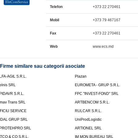
Telefon
+373 22 270461
Mobil
+373 79 467167
Fax
+373 22 270461
Web
www.ecs.md
Firme similare sau categorii asociate
LFA-AGIL S.R.L.
Plazan
elnis SRL
EUROMETA - GRUP S.R.L.
PIDAVR S.R.L.
FPC "INVEST-FOND" SRL
mav Trans SRL
ARTBENCOM S.R.L.
FICIU SERVICE
RULCAR S.R.L.
IDAL GRUP SRL
UniProdLogistic
PROTEHPRO SRL
ARTIONEL SRL
ATCO & CO S.R.L.
IM MON BUREAU SRL