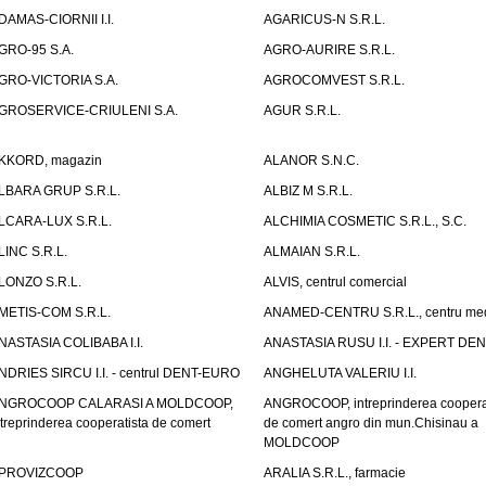
DAMAS-CIORNII I.I.
AGARICUS-N S.R.L.
GRO-95 S.A.
AGRO-AURIRE S.R.L.
GRO-VICTORIA S.A.
AGROCOMVEST S.R.L.
GROSERVICE-CRIULENI S.A.
AGUR S.R.L.
KKORD, magazin
ALANOR S.N.C.
LBARA GRUP S.R.L.
ALBIZ M S.R.L.
LCARA-LUX S.R.L.
ALCHIMIA COSMETIC S.R.L., S.C.
LINC S.R.L.
ALMAIAN S.R.L.
LONZO S.R.L.
ALVIS, centrul comercial
METIS-COM S.R.L.
ANAMED-CENTRU S.R.L., centru med
NASTASIA COLIBABA I.I.
ANASTASIA RUSU I.I. - EXPERT DE
NDRIES SIRCU I.I. - centrul DENT-EURO
ANGHELUTA VALERIU I.I.
NGROCOOP CALARASI A MOLDCOOP,
ANGROCOOP, intreprinderea coopera
ntreprinderea cooperatista de comert
de comert angro din mun.Chisinau a
MOLDCOOP
PROVIZCOOP
ARALIA S.R.L., farmacie