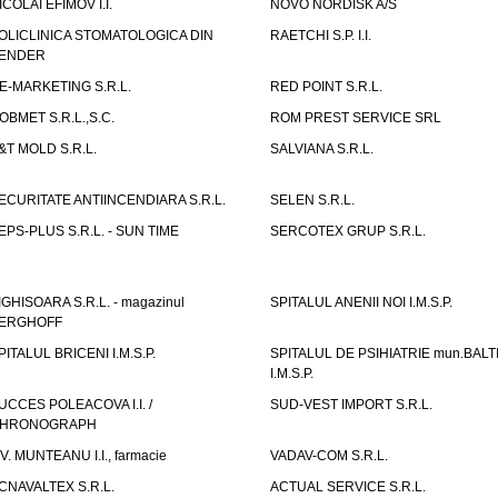
ICOLAI EFIMOV I.I.
NOVO NORDISK A/S
OLICLINICA STOMATOLOGICA DIN
RAETCHI S.P. I.I.
ENDER
E-MARKETING S.R.L.
RED POINT S.R.L.
OBMET S.R.L.,S.C.
ROM PREST SERVICE SRL
&T MOLD S.R.L.
SALVIANA S.R.L.
ECURITATE ANTIINCENDIARA S.R.L.
SELEN S.R.L.
EPS-PLUS S.R.L. - SUN TIME
SERCOTEX GRUP S.R.L.
IGHISOARA S.R.L. - magazinul
SPITALUL ANENII NOI I.M.S.P.
ERGHOFF
PITALUL BRICENI I.M.S.P.
SPITALUL DE PSIHIATRIE mun.BALT
I.M.S.P.
UCCES POLEACOVA I.I. /
SUD-VEST IMPORT S.R.L.
HRONOGRAPH
.V. MUNTEANU I.I., farmacie
VADAV-COM S.R.L.
CNAVALTEX S.R.L.
ACTUAL SERVICE S.R.L.