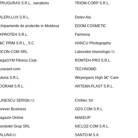
TRUGURAS S.R.L., sanatoriu
TRIOM-CORP S.R.L.
ALERI-LUX S.R.L.
Delev Ala
chipamente de protectie in Moldova
EDOM COSMETIC
XPROTEH S.R.L.
Farmona
&C PRIM S.R.L., S.C.
HANCU Photography
SICON-COM SRL
Laborator imunologic I.I.
egaGYM Fitness Club
ROMTEH-PRO S.R.L.
uravant-com
TECHNOMD
vtoria S.R.L.
Weyergans High â€“ Care
DORAM S.R.L.
ARTEMA PLAST S.R.L.
UNESCU SERGIU I.I.
ChiNec Srl
orever Business
GDS COM S.R.L.
agazin Online
MAKEUP
ondotel Grup SRL
NICLOZ-COM S.R.L.
ALUNA I.I.
SANTO-M S.A.