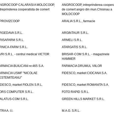
NGROCOOP CALARASI A MOLDCOOP,
ANGROCOOP, intreprinderea coopera
ntreprinderea cooperatista de comert
de comert angro din mun.Chisinau a
MOLDCOOP
PROVIZCOOP
ARALIA S.R.L., farmacie
RGEDAVA S.R.L.
ARGINTAUR S.R.L.
RISAFARM S.R.L.
ARMELI S.R.L.
RNICA-FARM S.R.L.
ATARGATIS S.R.L.
VRI S.R.L. - centrul medical VICTOR
BRISAR-COM S.R.L. - magazinele
HAMMER
ARMACIA BUIUCANI nr.465 S.A.
FARMACIA DRUMUL VIILOR
ARMACIA USMF "NICOLAE
FIDESCO, market CIOCANA S.A.
ESTEMITEANU"
IDESCO, market FIOLEN S.R.L.
FIDESCO, market ROMANITA S.A.
ORS COMPUTER S.R.L.
FOTO RAPID S.R.L.
ALATUS-COM S.R.L.
GREEN HILLS MARKET S.R.L.
TRA A. I.I.
M.A.G. S.R.L.