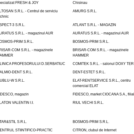
pecializat FRESH & JOY
Chisinau
LTOSAN S.R.L. - Centrul de serviciu
AMURG S.R.L.
echnic
SPECT-3 S.R.L.
ATLANT S.R.L. - MAGAZIN
URATUS S.R.L. - magazinul AUR
AURATUS S.R.L. - magazinul AUR
OSMOS-PRIM S.R.L.
BOSMOS-PRIM S.R.L.
RISAR-COM S.R.L. - magazinele
BRISAR-COM S.R.L. - magazinele
AMMER
HAMMER
LINICA PROFESORULUI D.SERBATIUC
COMITEK S.R.L. - salonul DOXY TE
ALMIO-DENT S.R.L.
DENT-ESTET S.R.L.
UBLU-W S.R.L.
ELAT-RENTSERVICE S.R.L., centru
comercial ELAT
IDESCO, magazin
FIDESCO, market CIOCANA S.A., filia
LATON VALENTIN I.I.
RIUL VECHI S.R.L.
TAR&STIL S.R.L.
BOSMOS-PRIM S.R.L.
ENTRUL STIINTIFICO-PRACTIC
CITRON, clubul de Internet