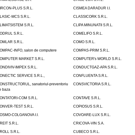
IRCON-PLUS S.R.L.
CISMEA DARADUR I.I.
LASIC-MCS S.R.L.
CLASSICORK S.R.L.
LIMATSISTEM S.R.L.
CLIPA MINUNATII S.R.L.
ODRUL S.R.L.
COMELIFO S.R.L.
OMLAR S.R.L.
COMO S.R.L.
OMPAC-INFO, salon de computere
COMPAS-PRIM S.R.L.
OMPUTER MARKET S.R.L.
COMPUTER's WORLD S.R.L.
ONDIVIV-IMPEX S.R.L.
CONDUCTGAZ-APA S.R.L.
ONECTIC SERVICE S.R.L.,
CONFLUENTA S.R.L.
ONSTRUCTORUL, sanatoriul-preventoriu
CONSVICTORIA S.R.L.
e baza
ONTATORI-COM S.R.L.
CONTAVE S.R.L.
ONVER-TEST S.R.L.
COPIOSUS S.R.L.
OSMO-COLGANOVA I.I.
COVOARE-LUX S.R.L.
REIT S.R.L.
CRICOVA-VIN S.A.
ROLL S.R.L.
CUBECO S.R.L.