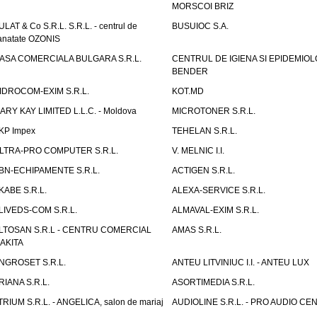
MORSCOI BRIZ
ULAT & Co S.R.L. S.R.L. - centrul de
BUSUIOC S.A.
anatate OZONIS
ASA COMERCIALA BULGARA S.R.L.
CENTRUL DE IGIENA SI EPIDEMIOL
BENDER
IDROCOM-EXIM S.R.L.
KOT.MD
ARY KAY LIMITED L.L.C. - Moldova
MICROTONER S.R.L.
KP Impex
TEHELAN S.R.L.
LTRA-PRO COMPUTER S.R.L.
V. MELNIC I.I.
BN-ECHIPAMENTE S.R.L.
ACTIGEN S.R.L.
KABE S.R.L.
ALEXA-SERVICE S.R.L.
LIVEDS-COM S.R.L.
ALMAVAL-EXIM S.R.L.
LTOSAN S.R.L - CENTRU COMERCIAL
AMAS S.R.L.
AKITA
NGROSET S.R.L.
ANTEU LITVINIUC I.I. - ANTEU LUX
RIANA S.R.L.
ASORTIMEDIA S.R.L.
TRIUM S.R.L. - ANGELICA, salon de mariaj
AUDIOLINE S.R.L. - PRO AUDIO CE