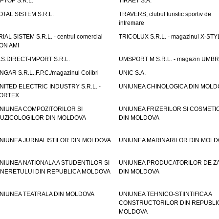
IPTOP S.R.L.
TIRAET S.A.
OTAL SISTEM S.R.L.
TRAVERS, clubul turistic sportiv de
intremare
RIAL SISTEM S.R.L. - centrul comercial
TRICOLUX S.R.L. - magazinul X-STY
ON AMI
.S.DIRECT-IMPORT S.R.L.
UMSPORT M S.R.L. - magazin UMB
NGAR S.R.L.,F.P.C./magazinul Colibri
UNIC S.A.
NITED ELECTRIC INDUSTRY S.R.L. -
UNIUNEA CHINOLOGICA DIN MOLD
ORTEX
NIUNEA COMPOZITORILOR SI
UNIUNEA FRIZERILOR SI COSMETI
UZICOLOGILOR DIN MOLDOVA
DIN MOLDOVA
NIUNEA JURNALISTILOR DIN MOLDOVA
UNIUNEA MARINARILOR DIN MOLD
NIUNEA NATIONALA A STUDENTILOR SI
UNIUNEA PRODUCATORILOR DE Z
INERETULUI DIN REPUBLICA MOLDOVA
DIN MOLDOVA
NIUNEA TEATRALA DIN MOLDOVA
UNIUNEA TEHNICO-STIINTIFICA A
CONSTRUCTORILOR DIN REPUBLI
MOLDOVA