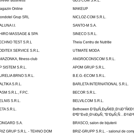
orever Business
GDS COM S.R.L.
agazin Online
MAKEUP
ondotel Grup SRL
NICLOZ-COM S.R.L.
ALUNA I.I.
SANTO-M S.A.
HIRO MASSAGE & SPA
SINECO S.R.L.
ECHNO TEST S.R.L
Theia Centru de Nutritie
ODITEX SERVICE S.R.L.
UTIMATE MODA
MAZONKA, fitness-club
ANGROCONSCOM S.R.L.
P SISTEM S.R.L.
APOM GRUP S.R.L.
URELIA BRNO S.R.L.
B.E.G.-ECOM S.R.L.
ALTIKA S.R.L.
BARLETA INTERNATIONAL S.R.L.
ASM S.R.L., F.P.C.
BECOR S.R.L.
ELNIS S.R.L.
BELVILCOM S.R.L.
ETA S.R.L.
Bethowen Ð’ÐµÑ‚ÐµÑ€Ð¸Ð½Ð°Ñ€Ð
ÐºÐ°Ð±Ð¸Ð½ÐµÑ‚ "Ð‘ÐµÑ‚Ñ…Ð¾Ð²
ONGARD S.A.
BRASCO, salon de bijuterii
RIZ GRUP S.R.L. - TEHNO DOM
BRIZ-GRUPP S.R.L. - salonul de com