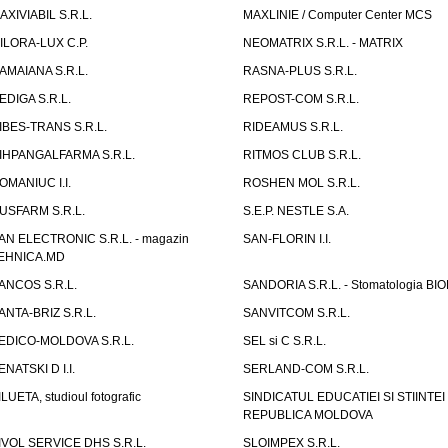
AXIVIABIL S.R.L.
MAXLINIE / Computer Center MCS
ILORA-LUX C.P.
NEOMATRIX S.R.L. - MATRIX
AMAIANA S.R.L.
RASNA-PLUS S.R.L.
EDIGA S.R.L.
REPOST-COM S.R.L.
IBES-TRANS S.R.L.
RIDEAMUS S.R.L.
IHPANGALFARMA S.R.L.
RITMOS CLUB S.R.L.
OMANIUC I.I.
ROSHEN MOL S.R.L.
USFARM S.R.L.
S.E.P. NESTLE S.A.
AN ELECTRONIC S.R.L. - magazin
SAN-FLORIN I.I.
EHNICA.MD
ANCOS S.R.L.
SANDORIA S.R.L. - Stomatologia BI
ANTA-BRIZ S.R.L.
SANVITCOM S.R.L.
EDICO-MOLDOVA S.R.L.
SEL si C S.R.L.
ENATSKI D I.I.
SERLAND-COM S.R.L.
ILUETA, studioul fotografic
SINDICATUL EDUCATIEI SI STIINTEI
REPUBLICA MOLDOVA
IVOL SERVICE DHS S.R.L.
SLOIMPEX S.R.L.