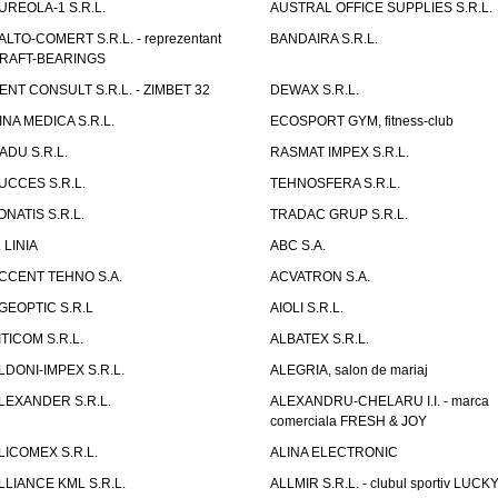
UREOLA-1 S.R.L.
AUSTRAL OFFICE SUPPLIES S.R.L.
ALTO-COMERT S.R.L. - reprezentant
BANDAIRA S.R.L.
RAFT-BEARINGS
ENT CONSULT S.R.L. - ZIMBET 32
DEWAX S.R.L.
INA MEDICA S.R.L.
ECOSPORT GYM, fitness-club
ADU S.R.L.
RASMAT IMPEX S.R.L.
UCCES S.R.L.
TEHNOSFERA S.R.L.
ONATIS S.R.L.
TRADAC GRUP S.R.L.
. LINIA
ABC S.A.
CCENT TEHNO S.A.
ACVATRON S.A.
GEOPTIC S.R.L
AIOLI S.R.L.
ITICOM S.R.L.
ALBATEX S.R.L.
LDONI-IMPEX S.R.L.
ALEGRIA, salon de mariaj
LEXANDER S.R.L.
ALEXANDRU-CHELARU I.I. - marca
comerciala FRESH & JOY
LICOMEX S.R.L.
ALINA ELECTRONIC
LLIANCE KML S.R.L.
ALLMIR S.R.L. - clubul sportiv LUCKY