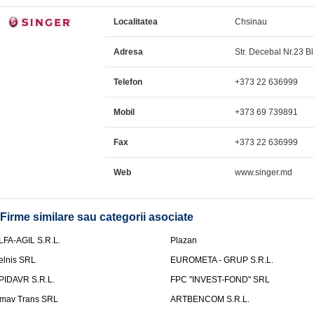
Localitatea
Chsinau
Adresa
Str. Decebal Nr.23 Bl.
Telefon
+373 22 636999
Mobil
+373 69 739891
Fax
+373 22 636999
Web
www.singer.md
Firme similare sau categorii asociate
LFA-AGIL S.R.L.
Plazan
elnis SRL
EUROMETA - GRUP S.R.L.
PIDAVR S.R.L.
FPC "INVEST-FOND" SRL
mav Trans SRL
ARTBENCOM S.R.L.