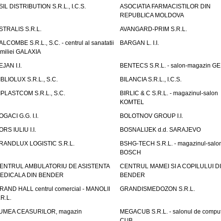
SIL DISTRIBUTION S.R.L., I.C.S.
ASOCIATIA FARMACISTILOR DIN
REPUBLICA MOLDOVA
STRALIS S.R.L.
AVANGARD-PRIM S.R.L.
ALCOMBE S.R.L., S.C. - centrul al sanatatii
BARGAN L. I.I.
amiliei GALAXIA
EJAN I.I.
BENTECS S.R.L. - salon-magazin G
IBLIOLUX S.R.L., S.C.
BILANCIA S.R.L., I.C.S.
IPLASTCOM S.R.L., S.C.
BIRLIC & C S.R.L. - magazinul-salon
KOMTEL
OGACI G.G. I.I.
BOLOTNOV GROUP I.I.
ORS IULIU I.I.
BOSNALIJEK d.d. SARAJEVO
RANDLUX LOGISTIC S.R.L.
BSHG-TECH S.R.L. - magazinul-salo
BOSCH
ENTRUL AMBULATORIU DE ASISTENTA
CENTRUL MAMEI SI A COPILULUI D
EDICALA DIN BENDER
BENDER
RAND HALL centrul comercial - MANOLII
GRANDISMEDOZON S.R.L.
.R.L.
UMEA CEASURILOR, magazin
MEGACUB S.R.L. - salonul de compu
CUB