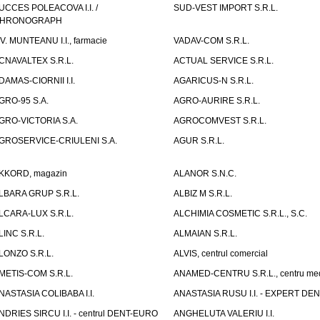
UCCES POLEACOVA I.I. /
SUD-VEST IMPORT S.R.L.
HRONOGRAPH
.V. MUNTEANU I.I., farmacie
VADAV-COM S.R.L.
CNAVALTEX S.R.L.
ACTUAL SERVICE S.R.L.
DAMAS-CIORNII I.I.
AGARICUS-N S.R.L.
GRO-95 S.A.
AGRO-AURIRE S.R.L.
GRO-VICTORIA S.A.
AGROCOMVEST S.R.L.
GROSERVICE-CRIULENI S.A.
AGUR S.R.L.
KKORD, magazin
ALANOR S.N.C.
LBARA GRUP S.R.L.
ALBIZ M S.R.L.
LCARA-LUX S.R.L.
ALCHIMIA COSMETIC S.R.L., S.C.
LINC S.R.L.
ALMAIAN S.R.L.
LONZO S.R.L.
ALVIS, centrul comercial
METIS-COM S.R.L.
ANAMED-CENTRU S.R.L., centru med
NASTASIA COLIBABA I.I.
ANASTASIA RUSU I.I. - EXPERT DE
NDRIES SIRCU I.I. - centrul DENT-EURO
ANGHELUTA VALERIU I.I.