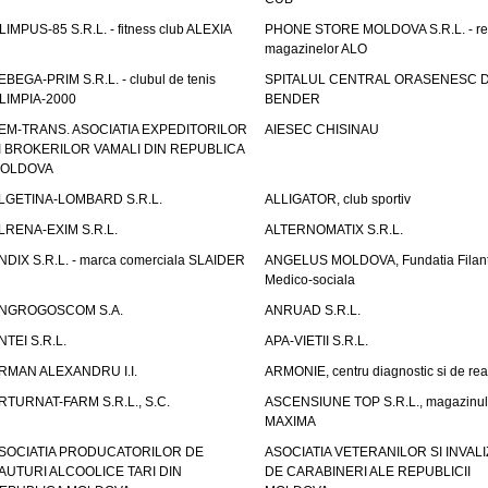
LIMPUS-85 S.R.L. - fitness club ALEXIA
PHONE STORE MOLDOVA S.R.L. - re
magazinelor ALO
EBEGA-PRIM S.R.L. - clubul de tenis
SPITALUL CENTRAL ORASENESC D
LIMPIA-2000
BENDER
EM-TRANS. ASOCIATIA EXPEDITORILOR
AIESEC CHISINAU
I BROKERILOR VAMALI DIN REPUBLICA
OLDOVA
LGETINA-LOMBARD S.R.L.
ALLIGATOR, club sportiv
LRENA-EXIM S.R.L.
ALTERNOMATIX S.R.L.
NDIX S.R.L. - marca comerciala SLAIDER
ANGELUS MOLDOVA, Fundatia Filant
Medico-sociala
NGROGOSCOM S.A.
ANRUAD S.R.L.
NTEI S.R.L.
APA-VIETII S.R.L.
RMAN ALEXANDRU I.I.
ARMONIE, centru diagnostic si de reab
RTURNAT-FARM S.R.L., S.C.
ASCENSIUNE TOP S.R.L., magazinul
MAXIMA
SOCIATIA PRODUCATORILOR DE
ASOCIATIA VETERANILOR SI INVALI
AUTURI ALCOOLICE TARI DIN
DE CARABINERI ALE REPUBLICII