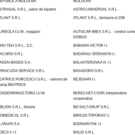
EPUBLICA MOLDOVA
MOLDOVA
STRAGAL S.R.L., salon de bijuterii
ASTRO UNIVERSAL S.R.L.
TLANT S.R.L.
ATLANT S.R.L., farmacia nr.298
UREOLA I.U.M., magazin
AUTOCAR-IMEX S.R.L. - centrul come
DOMUS
XIO-TEH S.R.L., S.C.
BABAIAN VICTOR I.I.
ACARDI S.R.L.
BADARAU SPERANTA I.I.
ADEN-BADEN S.A.
BALAHTEROVA A.N. I.I.
ARACUDA-SERVICE S.R.L.
BASADORO S.R.L.
EATRICE PORCESCU S.R.L. - salonul de
BEJENARI I.I.
ariaj BEATRICE
ENDERIRINOCTORG I.U.M.
BERECHET-COOP, intreprindere
cooperativa
IBLION S.R.L., librarie
BICSALT-GRUP S.R.L.
IOMEDICAL S.R.L.
BIRIUZA TOPORAS I.I.
LANURI S.A.
BODNARI P.M. I.I.
OICO V. I.I.
BOLID S.R.L.