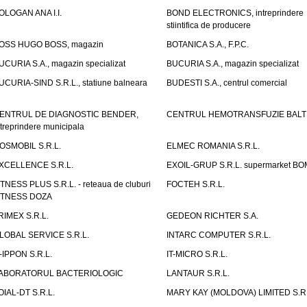
OLOGAN ANA I.I.
BOND ELECTRONICS, intreprindere
stiintifica de producere
OSS HUGO BOSS, magazin
BOTANICA S.A., F.P.C.
UCURIA S.A., magazin specializat
BUCURIA S.A., magazin specializat
UCURIA-SIND S.R.L., statiune balneara
BUDESTI S.A., centrul comercial
ENTRUL DE DIAGNOSTIC BENDER,
CENTRUL HEMOTRANSFUZIE BALT
ntreprindere municipala
OSMOBIL S.R.L.
ELMEC ROMANIA S.R.L.
XCELLENCE S.R.L.
EXOIL-GRUP S.R.L. supermarket B
ITNESS PLUS S.R.L. - reteaua de cluburi
FOCTEH S.R.L.
ITNESS DOZA
RIMEX S.R.L.
GEDEON RICHTER S.A.
LOBAL SERVICE S.R.L.
INTARC COMPUTER S.R.L.
T-IPPON S.R.L.
IT-MICRO S.R.L.
ABORATORUL BACTERIOLOGIC
LANTAUR S.R.L.
OIAL-DT S.R.L.
MARY KAY (MOLDOVA) LIMITED S.R.