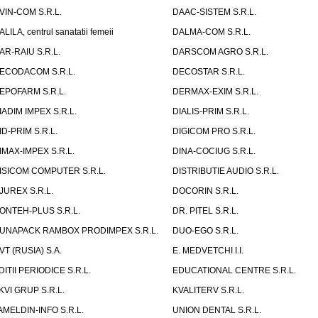
VIN-COM S.R.L.
DAAC-SISTEM S.R.L.
ALILA, centrul sanatatii femeii
DALMA-COM S.R.L.
AR-RAIU S.R.L.
DARSCOM AGRO S.R.L.
ECODACOM S.R.L.
DECOSTAR S.R.L.
EPOFARM S.R.L.
DERMAX-EXIM S.R.L.
IADIM IMPEX S.R.L.
DIALIS-PRIM S.R.L.
ID-PRIM S.R.L.
DIGICOM PRO S.R.L.
IMAX-IMPEX S.R.L.
DINA-COCIUG S.R.L.
ISICOM COMPUTER S.R.L.
DISTRIBUTIE AUDIO S.R.L.
JUREX S.R.L.
DOCORIN S.R.L.
ONTEH-PLUS S.R.L.
DR. PITEL S.R.L.
UNAPACK RAMBOX PRODIMPEX S.R.L.
DUO-EGO S.R.L.
VT (RUSIA) S.A.
E. MEDVETCHI I.I.
DITII PERIODICE S.R.L.
EDUCATIONAL CENTRE S.R.L.
KVI GRUP S.R.L.
KVALITERV S.R.L.
AMELDIN-INFO S.R.L.
UNION DENTAL S.R.L.