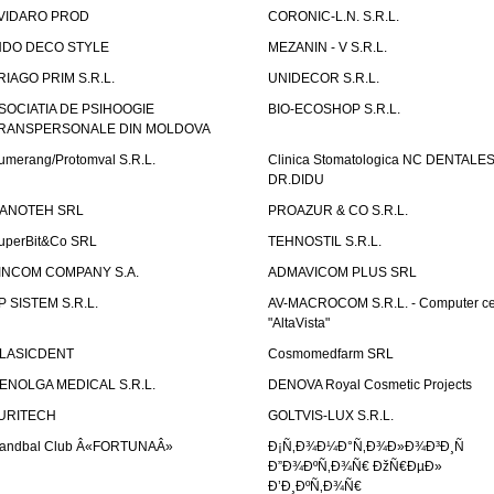
VIDARO PROD
CORONIC-L.N. S.R.L.
NDO DECO STYLE
MEZANIN - V S.R.L.
RIAGO PRIM S.R.L.
UNIDECOR S.R.L.
SOCIATIA DE PSIHOOGIE
BIO-ECOSHOP S.R.L.
RANSPERSONALE DIN MOLDOVA
umerang/Protomval S.R.L.
Clinica Stomatologica NC DENTALE
DR.DIDU
ANOTEH SRL
PROAZUR & CO S.R.L.
uperBit&Co SRL
TEHNOSTIL S.R.L.
INCOM COMPANY S.A.
ADMAVICOM PLUS SRL
P SISTEM S.R.L.
AV-MACROCOM S.R.L. - Computer ce
"AltaVista"
LASICDENT
Cosmomedfarm SRL
ENOLGA MEDICAL S.R.L.
DENOVA Royal Cosmetic Projects
URITECH
GOLTVIS-LUX S.R.L.
andbal Club Â«FORTUNAÂ»
Ð¡Ñ‚Ð¾Ð¼Ð°Ñ‚Ð¾Ð»Ð¾Ð³Ð¸Ñ
Ð”Ð¾ÐºÑ‚Ð¾Ñ€ ÐžÑ€ÐµÐ»
Ð’Ð¸ÐºÑ‚Ð¾Ñ€