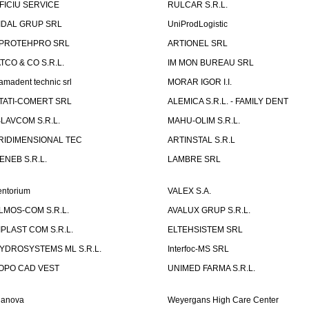
FICIU SERVICE
RULCAR S.R.L.
IDAL GRUP SRL
UniProdLogistic
PROTEHPRO SRL
ARTIONEL SRL
ATCO & CO S.R.L.
IM MON BUREAU SRL
amadent technic srl
MORAR IGOR I.I.
TATI-COMERT SRL
ALEMICA S.R.L. - FAMILY DENT
SLAVCOM S.R.L.
MAHU-OLIM S.R.L.
RIDIMENSIONAL TEC
ARTINSTAL S.R.L
ENEB S.R.L.
LAMBRE SRL
entorium
VALEX S.A.
LMOS-COM S.R.L.
AVALUX GRUP S.R.L.
IPLAST COM S.R.L.
ELTEHSISTEM SRL
YDROSYSTEMS ML S.R.L.
Interfoc-MS SRL
OPO CAD VEST
UNIMED FARMA S.R.L.
ianova
Weyergans High Care Center