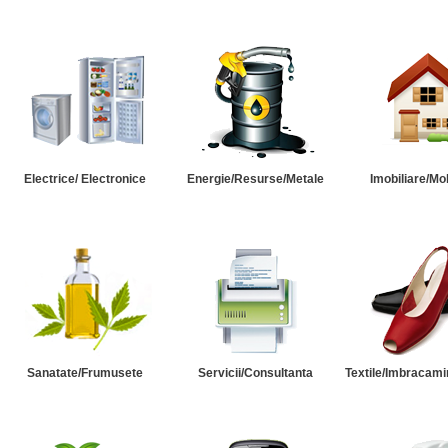
Electrice/ Electronice
Energie/Resurse/Metale
Imobiliare/Mob
Sanatate/Frumusete
Servicii/Consultanta
Textile/Imbracami