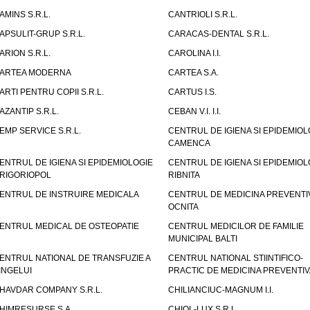
AMINS S.R.L.
CANTRIOLI S.R.L.
APSULIT-GRUP S.R.L.
CARACAS-DENTAL S.R.L.
ARION S.R.L.
CAROLINA I.I.
ARTEA MODERNA
CARTEA S.A.
ARTI PENTRU COPII S.R.L.
CARTUS I.S.
AZANTIP S.R.L.
CEBAN V.I. I.I.
EMP SERVICE S.R.L.
CENTRUL DE IGIENA SI EPIDEMIOL
CAMENCA
ENTRUL DE IGIENA SI EPIDEMIOLOGIE
CENTRUL DE IGIENA SI EPIDEMIOL
RIGORIOPOL
RIBNITA
ENTRUL DE INSTRUIRE MEDICALA
CENTRUL DE MEDICINA PREVENTI
OCNITA
ENTRUL MEDICAL DE OSTEOPATIE
CENTRUL MEDICILOR DE FAMILIE
MUNICIPAL BALTI
ENTRUL NATIONAL DE TRANSFUZIE A
CENTRUL NATIONAL STIINTIFICO-
INGELUI
PRACTIC DE MEDICINA PREVENTIV
HAVDAR COMPANY S.R.L.
CHILIANCIUC-MAGNUM I.I.
HIMRESURSE S.A.
CHIOL-LUX S.R.L.