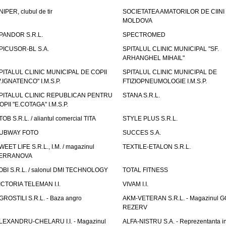
NIPER, clubul de tir
SOCIETATEA AMATORILOR DE CIINI
MOLDOVA
PANDOR S.R.L.
SPECTROMED
PICUSOR-BL S.A.
SPITALUL CLINIC MUNICIPAL "SF.
ARHANGHEL MIHAIL"
PITALUL CLINIC MUNICIPAL DE COPII
SPITALUL CLINIC MUNICIPAL DE
V.IGNATENCO" I.M.S.P.
FTIZIOPNEUMOLOGIE I.M.S.P.
PITALUL CLINIC REPUBLICAN PENTRU
STANA S.R.L.
OPII "E.COTAGA" I.M.S.P.
TOB S.R.L. / aliantul comercial TITA
STYLE PLUS S.R.L.
UBWAY FOTO
SUCCES S.A.
WEET LIFE S.R.L., I.M. / magazinul
TEXTILE-ETALON S.R.L.
ERRANOVA
OBI S.R.L. / salonul DMI TECHNOLOGY
TOTAL FITNESS
ICTORIA TELEMAN I.I.
VIVAM I.I.
GROSTILI S.R.L. - Baza angro
AKM-VETERAN S.R.L. - Magazinul 
REZERV
LEXANDRU-CHELARU I.I. - Magazinul
ALFA-NISTRU S.A. - Reprezentanta i