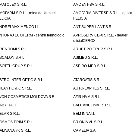
MATOLEX S.R.L.
AMDENT-BV S.R.L.
MOFARM S.R.L. - retea de farmacii
AMOFARM-DIVERSE S.R.L. - optica
ELICIA
FELICIA
NDREI MAXIMENCO I.I.
ANT-SUPER-LANT S.R.L.
NTURAJ ECOTERM - centru tehnologic
APROSERVICE-X S.R.L. - dealer
oficialXEROX
REA DOMI S.R.L.
ARHETIPO GRUP S.R.L.
SCALON S.R.L.
ASIMED S.R.L.
SOTEL-GRUP S.R.L.
ASPIRO-MED S.R.L.
STRO-INTER OPTIC S.R.L.
ATARGATIS S.R.L.
TLANTIC & C S.R.L.
AUTO-EXPRES S.R.L.
VON COSMETICS MOLDOVA S.R.L.
AZIS-NVM S.R.L.
ABY HALL
BALCANCLIMAT S.R.L.
ELAR S.R.L.
BEM INNA I.I.
OSMOS-PRIM S.R.L.
BRIONIA VL S.R.L.
ALIVANA Inc S.R.L.
CAMELIA S.A.