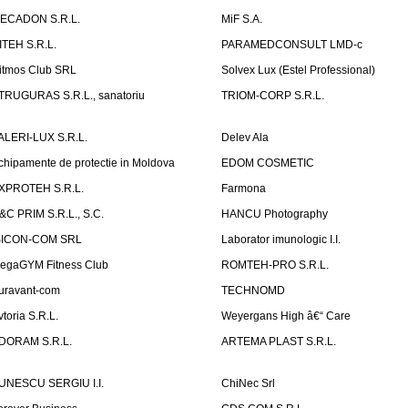
ECADON S.R.L.
MiF S.A.
ITEH S.R.L.
PARAMEDCONSULT LMD-c
itmos Club SRL
Solvex Lux (Estel Professional)
TRUGURAS S.R.L., sanatoriu
TRIOM-CORP S.R.L.
ALERI-LUX S.R.L.
Delev Ala
chipamente de protectie in Moldova
EDOM COSMETIC
XPROTEH S.R.L.
Farmona
&C PRIM S.R.L., S.C.
HANCU Photography
SICON-COM SRL
Laborator imunologic I.I.
egaGYM Fitness Club
ROMTEH-PRO S.R.L.
uravant-com
TECHNOMD
vtoria S.R.L.
Weyergans High â€“ Care
DORAM S.R.L.
ARTEMA PLAST S.R.L.
UNESCU SERGIU I.I.
ChiNec Srl