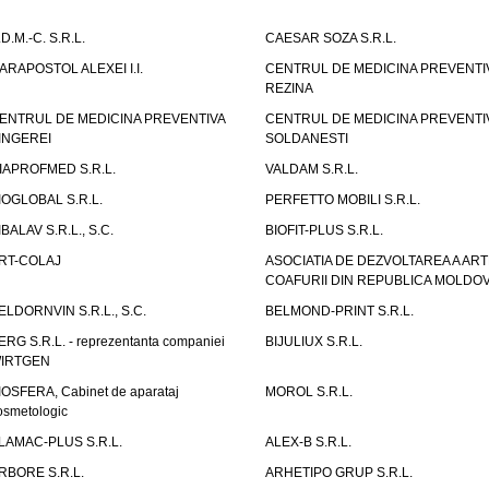
.D.M.-C. S.R.L.
CAESAR SOZA S.R.L.
ARAPOSTOL ALEXEI I.I.
CENTRUL DE MEDICINA PREVENTI
REZINA
ENTRUL DE MEDICINA PREVENTIVA
CENTRUL DE MEDICINA PREVENTI
INGEREI
SOLDANESTI
IAPROFMED S.R.L.
VALDAM S.R.L.
IOGLOBAL S.R.L.
PERFETTO MOBILI S.R.L.
IBALAV S.R.L., S.C.
BIOFIT-PLUS S.R.L.
RT-COLAJ
ASOCIATIA DE DEZVOLTAREA A ART
COAFURII DIN REPUBLICA MOLDO
ELDORNVIN S.R.L., S.C.
BELMOND-PRINT S.R.L.
ERG S.R.L. - reprezentanta companiei
BIJULIUX S.R.L.
IRTGEN
IOSFERA, Cabinet de aparataj
MOROL S.R.L.
osmetologic
LAMAC-PLUS S.R.L.
ALEX-B S.R.L.
RBORE S.R.L.
ARHETIPO GRUP S.R.L.