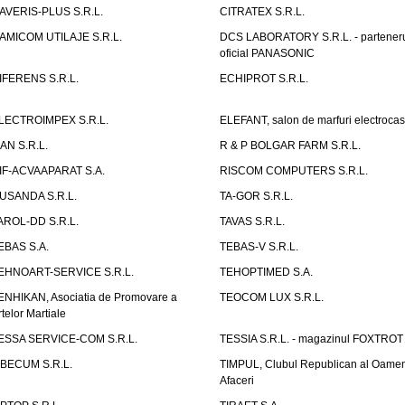
AVERIS-PLUS S.R.L.
CITRATEX S.R.L.
AMICOM UTILAJE S.R.L.
DCS LABORATORY S.R.L. - partener
oficial PANASONIC
IFERENS S.R.L.
ECHIPROT S.R.L.
LECTROIMPEX S.R.L.
ELEFANT, salon de marfuri electrocas
IAN S.R.L.
R & P BOLGAR FARM S.R.L.
IF-ACVAAPARAT S.A.
RISCOM COMPUTERS S.R.L.
USANDA S.R.L.
TA-GOR S.R.L.
AROL-DD S.R.L.
TAVAS S.R.L.
EBAS S.A.
TEBAS-V S.R.L.
EHNOART-SERVICE S.R.L.
TEHOPTIMED S.A.
ENHIKAN, Asociatia de Promovare a
TEOCOM LUX S.R.L.
rtelor Martiale
ESSA SERVICE-COM S.R.L.
TESSIA S.R.L. - magazinul FOXTROT
IBECUM S.R.L.
TIMPUL, Clubul Republican al Oamen
Afaceri