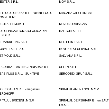
ESTER S.R.L.
MGM S.R.L.
ETLOGIC GRUP S.R.L. - salonul LOGIC
NIAGARA CITY FITNESS
OMPUTERS
ICOLAI EFIMOV I.I.
NOVO NORDISK A/S
OLICLINICA STOMATOLOGICA DIN
RAETCHI S.P. I.I.
ENDER
E-MARKETING S.R.L.
RED POINT S.R.L.
OBMET S.R.L.,S.C.
ROM PREST SERVICE SRL
&T MOLD S.R.L.
SALVIANA S.R.L.
ECURITATE ANTIINCENDIARA S.R.L.
SELEN S.R.L.
EPS-PLUS S.R.L. - SUN TIME
SERCOTEX GRUP S.R.L.
IGHISOARA S.R.L. - magazinul
SPITALUL ANENII NOI I.M.S.P.
ERGHOFF
PITALUL BRICENI I.M.S.P.
SPITALUL DE PSIHIATRIE mun.BALT
I.M.S.P.