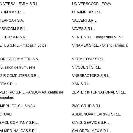
NIVERSAL-FARM S.R.L.
UNIVERSCOOP LEOVA
RUM & A S.R.L.
UTA-IMPEX S.R.L.
TLAPCAR S.A.
VALVERI S.R.L.
ASIMCOM S.R.L.
VAVES S.R.L.
ECTOR V-N S.R.L.
VENIT S.R.L. - magazinul VEST
ETUS S.R.L. - magazin Lotos
VINAMEX S.R.L. - Orient Farmacia
IORICA-COSMETIC S.A.
VIOTA-COMP S.R.L.
IS, salon de frumusete
VIVODENT S.R.L.
IZIR COMPUTERS S.R.L.
VNESBACTORG S.R.L.
OTA S.R.L.
XAN S.R.L.
PERT PC S.R.L. - ANDOMAX, centru de
ZEPTER INTERNATIONAL S.R.L.
omputere
IMBRU FC, CHISINAU
ZMC-GRUP S.R.L.
CTUALI
AUDIONOVA HEARING S.R.L.
ZMOL COMPANY S.R.L.
C.M.G. SERVICE S.R.L.
ALMED-NALCAS S.R.L.
CALOREX-IMEX S.R.L.