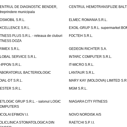
ENTRUL DE DIAGNOSTIC BENDER,
CENTRUL HEMOTRANSFUZIE BALT
ntreprindere municipala
OSMOBIL S.R.L.
ELMEC ROMANIA S.R.L.
XCELLENCE S.R.L.
EXOIL-GRUP S.R.L. supermarket B
ITNESS PLUS S.R.L. - reteaua de cluburi
FOCTEH S.R.L.
ITNESS DOZA
RIMEX S.R.L.
GEDEON RICHTER S.A.
LOBAL SERVICE S.R.L.
INTARC COMPUTER S.R.L.
T-IPPON S.R.L.
IT-MICRO S.R.L.
ABORATORUL BACTERIOLOGIC
LANTAUR S.R.L.
OIAL-DT S.R.L.
MARY KAY (MOLDOVA) LIMITED S.R.
ESTER S.R.L.
MGM S.R.L.
ETLOGIC GRUP S.R.L. - salonul LOGIC
NIAGARA CITY FITNESS
OMPUTERS
ICOLAI EFIMOV I.I.
NOVO NORDISK A/S
OLICLINICA STOMATOLOGICA DIN
RAETCHI S.P. I.I.