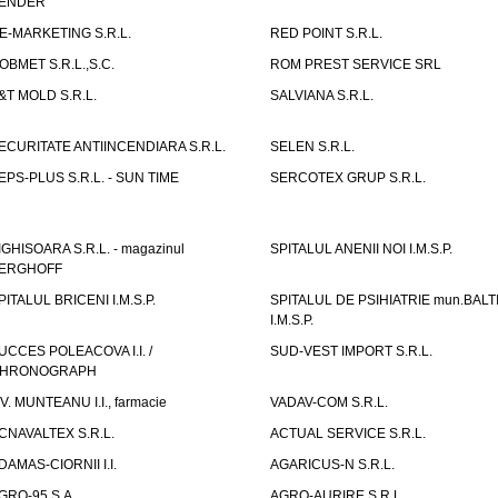
ENDER
E-MARKETING S.R.L.
RED POINT S.R.L.
OBMET S.R.L.,S.C.
ROM PREST SERVICE SRL
&T MOLD S.R.L.
SALVIANA S.R.L.
ECURITATE ANTIINCENDIARA S.R.L.
SELEN S.R.L.
EPS-PLUS S.R.L. - SUN TIME
SERCOTEX GRUP S.R.L.
IGHISOARA S.R.L. - magazinul
SPITALUL ANENII NOI I.M.S.P.
ERGHOFF
PITALUL BRICENI I.M.S.P.
SPITALUL DE PSIHIATRIE mun.BALT
I.M.S.P.
UCCES POLEACOVA I.I. /
SUD-VEST IMPORT S.R.L.
HRONOGRAPH
.V. MUNTEANU I.I., farmacie
VADAV-COM S.R.L.
CNAVALTEX S.R.L.
ACTUAL SERVICE S.R.L.
DAMAS-CIORNII I.I.
AGARICUS-N S.R.L.
GRO-95 S.A.
AGRO-AURIRE S.R.L.