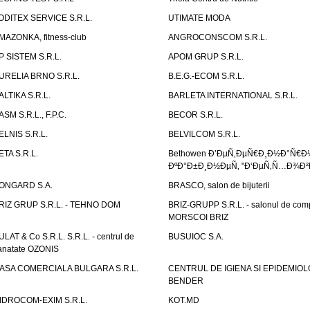
ODITEX SERVICE S.R.L.
UTIMATE MODA
MAZONKA, fitness-club
ANGROCONSCOM S.R.L.
P SISTEM S.R.L.
APOM GRUP S.R.L.
URELIA BRNO S.R.L.
B.E.G.-ECOM S.R.L.
ALTIKA S.R.L.
BARLETA INTERNATIONAL S.R.L.
ASM S.R.L., F.P.C.
BECOR S.R.L.
ELNIS S.R.L.
BELVILCOM S.R.L.
ETA S.R.L.
Bethowen Ð’ÐµÑ‚ÐµÑ€Ð¸Ð½Ð°Ñ€Ð
ÐºÐ°Ð±Ð¸Ð½ÐµÑ‚ "Ð‘ÐµÑ‚Ñ…Ð¾Ð²
ONGARD S.A.
BRASCO, salon de bijuterii
RIZ GRUP S.R.L. - TEHNO DOM
BRIZ-GRUPP S.R.L. - salonul de com
MORSCOI BRIZ
ULAT & Co S.R.L. S.R.L. - centrul de
BUSUIOC S.A.
anatate OZONIS
ASA COMERCIALA BULGARA S.R.L.
CENTRUL DE IGIENA SI EPIDEMIOL
BENDER
IDROCOM-EXIM S.R.L.
KOT.MD