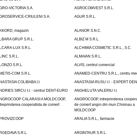
GRO-VICTORIA S.A.
AGROCOMVEST S.R.L.
GROSERVICE-CRIULENI S.A.
AGUR S.R.L.
KKORD, magazin
ALANOR S.N.C.
LBARA GRUP S.R.L.
ALBIZ M S.R.L.
LCARA-LUX S.R.L.
ALCHIMIA COSMETIC S.R.L., S.C.
LINC S.R.L.
ALMAIAN S.R.L.
LONZO S.R.L.
ALVIS, centrul comercial
METIS-COM S.R.L.
ANAMED-CENTRU S.R.L., centru med
NASTASIA COLIBABA I.I.
ANASTASIA RUSU I.I. - EXPERT DE
NDRIES SIRCU I.I. - centrul DENT-EURO
ANGHELUTA VALERIU I.I.
NGROCOOP CALARASI A MOLDCOOP,
ANGROCOOP, intreprinderea coopera
ntreprinderea cooperatista de comert
de comert angro din mun.Chisinau a
MOLDCOOP
PROVIZCOOP
ARALIA S.R.L., farmacie
RGEDAVA S.R.L.
ARGINTAUR S.R.L.