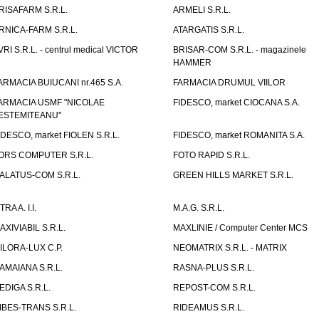
RISAFARM S.R.L.
ARMELI S.R.L.
RNICA-FARM S.R.L.
ATARGATIS S.R.L.
VRI S.R.L. - centrul medical VICTOR
BRISAR-COM S.R.L. - magazinele
HAMMER
ARMACIA BUIUCANI nr.465 S.A.
FARMACIA DRUMUL VIILOR
ARMACIA USMF "NICOLAE
FIDESCO, market CIOCANA S.A.
ESTEMITEANU"
IDESCO, market FIOLEN S.R.L.
FIDESCO, market ROMANITA S.A.
ORS COMPUTER S.R.L.
FOTO RAPID S.R.L.
ALATUS-COM S.R.L.
GREEN HILLS MARKET S.R.L.
TRA A. I.I.
M.A.G. S.R.L.
AXIVIABIL S.R.L.
MAXLINIE / Computer Center MCS
ILORA-LUX C.P.
NEOMATRIX S.R.L. - MATRIX
AMAIANA S.R.L.
RASNA-PLUS S.R.L.
EDIGA S.R.L.
REPOST-COM S.R.L.
IBES-TRANS S.R.L.
RIDEAMUS S.R.L.