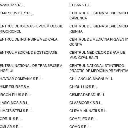
AZANTIP S.R.L.
CEBAN V.I. I.I.
EMP SERVICE S.R.L.
CENTRUL DE IGIENA SI EPIDEMIOL
CAMENCA
ENTRUL DE IGIENA SI EPIDEMIOLOGIE
CENTRUL DE IGIENA SI EPIDEMIOL
RIGORIOPOL
RIBNITA
ENTRUL DE INSTRUIRE MEDICALA
CENTRUL DE MEDICINA PREVENTI
OCNITA
ENTRUL MEDICAL DE OSTEOPATIE
CENTRUL MEDICILOR DE FAMILIE
MUNICIPAL BALTI
ENTRUL NATIONAL DE TRANSFUZIE A
CENTRUL NATIONAL STIINTIFICO-
INGELUI
PRACTIC DE MEDICINA PREVENTIV
HAVDAR COMPANY S.R.L.
CHILIANCIUC-MAGNUM I.I.
HIMRESURSE S.A.
CHIOL-LUX S.R.L.
IRCON-PLUS S.R.L.
CISMEA DARADUR I.I.
LASIC-MCS S.R.L.
CLASSICORK S.R.L.
LIMATSISTEM S.R.L.
CLIPA MINUNATII S.R.L.
ODRUL S.R.L.
COMELIFO S.R.L.
OMLAR S.R.L.
COMO S.R.L.