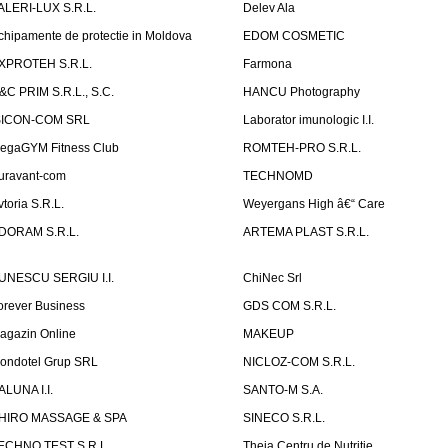
ALERI-LUX S.R.L.
Delev Ala
chipamente de protectie in Moldova
EDOM COSMETIC
XPROTEH S.R.L.
Farmona
&C PRIM S.R.L., S.C.
HANCU Photography
SICON-COM SRL
Laborator imunologic I.I.
egaGYM Fitness Club
ROMTEH-PRO S.R.L.
uravant-com
TECHNOMD
vtoria S.R.L.
Weyergans High â€“ Care
DORAM S.R.L.
ARTEMA PLAST S.R.L.
UNESCU SERGIU I.I.
ChiNec Srl
orever Business
GDS COM S.R.L.
agazin Online
MAKEUP
ondotel Grup SRL
NICLOZ-COM S.R.L.
ALUNA I.I.
SANTO-M S.A.
HIRO MASSAGE & SPA
SINECO S.R.L.
ECHNO TEST S.R.L
Theia Centru de Nutritie