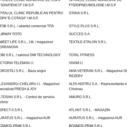
PITALUL CLINIC MUNICIPAL DE COPII
SPITALUL CLINIC MUNICIPAL DE
V.IGNATENCO" I.M.S.P.
FTIZIOPNEUMOLOGIE I.M.S.P.
PITALUL CLINIC REPUBLICAN PENTRU
STANA S.R.L.
OPII "E.COTAGA" I.M.S.P.
TOB S.R.L. / aliantul comercial TITA
STYLE PLUS S.R.L.
UBWAY FOTO
SUCCES S.A.
WEET LIFE S.R.L., I.M. / magazinul
TEXTILE-ETALON S.R.L.
ERRANOVA
OBI S.R.L. / salonul DMI TECHNOLOGY
TOTAL FITNESS
ICTORIA TELEMAN I.I.
VIVAM I.I.
GROSTILI S.R.L. - Baza angro
AKM-VETERAN S.R.L. - Magazinul 
REZERV
LEXANDRU-CHELARU I.I. - Magazinul
ALFA-NISTRU S.A. - Reprezentanta i
pecializat FRESH & JOY
Chisinau
LTOSAN S.R.L. - Centrul de serviciu
AMURG S.R.L.
echnic
SPECT-3 S.R.L.
ATLANT S.R.L. - MAGAZIN
URATUS S.R.L. - magazinul AUR
AURATUS S.R.L. - magazinul AUR
OSMOS-PRIM S.R.L.
BOSMOS-PRIM S.R.L.