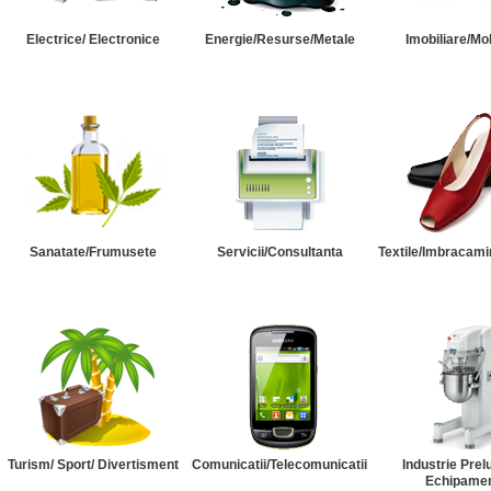
Electrice/ Electronice
Energie/Resurse/Metale
Imobiliare/Mob
Sanatate/Frumusete
Servicii/Consultanta
Textile/Imbracami
Turism/ Sport/ Divertisment
Comunicatii/Telecomunicatii
Industrie Prel
Echipame