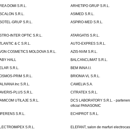
REA DOMI S.R.L.
ARHETIPO GRUP S.R.L.
SCALON S.R.L.
ASIMED S.R.L.
SOTEL-GRUP S.R.L.
ASPIRO-MED S.R.L.
STRO-INTER OPTIC S.R.L.
ATARGATIS S.R.L.
TLANTIC & C S.R.L.
AUTO-EXPRES S.R.L.
VON COSMETICS MOLDOVA S.R.L.
AZIS-NVM S.R.L.
ABY HALL
BALCANCLIMAT S.R.L.
ELAR S.R.L.
BEM INNA I.I.
OSMOS-PRIM S.R.L.
BRIONIA VL S.R.L.
ALIVANA Inc S.R.L.
CAMELIA S.A.
AVERIS-PLUS S.R.L.
CITRATEX S.R.L.
AMICOM UTILAJE S.R.L.
DCS LABORATORY S.R.L. - partener
oficial PANASONIC
IFERENS S.R.L.
ECHIPROT S.R.L.
LECTROIMPEX S.R.L.
ELEFANT, salon de marfuri electrocas