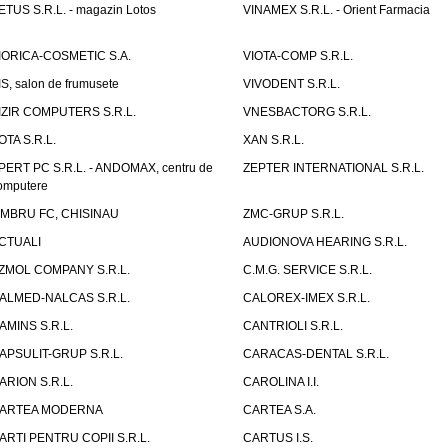
ETUS S.R.L. - magazin Lotos
VINAMEX S.R.L. - Orient Farmacia
IORICA-COSMETIC S.A.
VIOTA-COMP S.R.L.
IS, salon de frumusete
VIVODENT S.R.L.
IZIR COMPUTERS S.R.L.
VNESBACTORG S.R.L.
OTA S.R.L.
XAN S.R.L.
PERT PC S.R.L. - ANDOMAX, centru de
ZEPTER INTERNATIONAL S.R.L.
omputere
IMBRU FC, CHISINAU
ZMC-GRUP S.R.L.
CTUALI
AUDIONOVA HEARING S.R.L.
ZMOL COMPANY S.R.L.
C.M.G. SERVICE S.R.L.
ALMED-NALCAS S.R.L.
CALOREX-IMEX S.R.L.
AMINS S.R.L.
CANTRIOLI S.R.L.
APSULIT-GRUP S.R.L.
CARACAS-DENTAL S.R.L.
ARION S.R.L.
CAROLINA I.I.
ARTEA MODERNA
CARTEA S.A.
ARTI PENTRU COPII S.R.L.
CARTUS I.S.