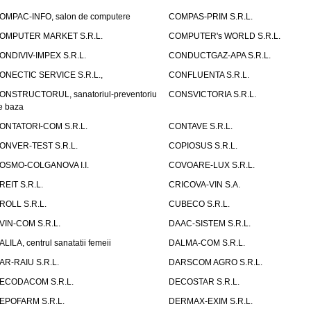
OMPAC-INFO, salon de computere
COMPAS-PRIM S.R.L.
OMPUTER MARKET S.R.L.
COMPUTER's WORLD S.R.L.
ONDIVIV-IMPEX S.R.L.
CONDUCTGAZ-APA S.R.L.
ONECTIC SERVICE S.R.L.,
CONFLUENTA S.R.L.
ONSTRUCTORUL, sanatoriul-preventoriu
CONSVICTORIA S.R.L.
e baza
ONTATORI-COM S.R.L.
CONTAVE S.R.L.
ONVER-TEST S.R.L.
COPIOSUS S.R.L.
OSMO-COLGANOVA I.I.
COVOARE-LUX S.R.L.
REIT S.R.L.
CRICOVA-VIN S.A.
ROLL S.R.L.
CUBECO S.R.L.
VIN-COM S.R.L.
DAAC-SISTEM S.R.L.
ALILA, centrul sanatatii femeii
DALMA-COM S.R.L.
AR-RAIU S.R.L.
DARSCOM AGRO S.R.L.
ECODACOM S.R.L.
DECOSTAR S.R.L.
EPOFARM S.R.L.
DERMAX-EXIM S.R.L.