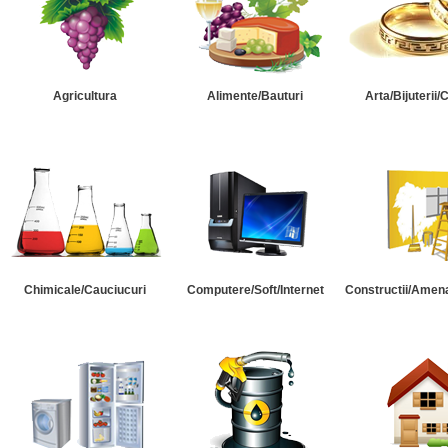
Agricultura
Alimente/Bauturi
Arta/Bijuterii/
Chimicale/Cauciucuri
Computere/Soft/Internet
Constructii/Amena