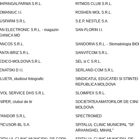
IHPANGALFARMA S.R.L.
RITMOS CLUB S.R.L.
OMANIUC I.I.
ROSHEN MOL S.R.L.
USFARM S.R.L.
S.E.P. NESTLE S.A.
AN ELECTRONIC S.R.L. - magazin
SAN-FLORIN I.I.
EHNICA.MD
ANCOS S.R.L.
SANDORIA S.R.L. - Stomatologia BI
ANTA-BRIZ S.R.L.
SANVITCOM S.R.L.
EDICO-MOLDOVA S.R.L.
SEL si C S.R.L.
ENATSKI D I.I.
SERLAND-COM S.R.L.
ILUETA, studioul fotografic
SINDICATUL EDUCATIEI SI STIINTEI
REPUBLICA MOLDOVA
IVOL SERVICE DHS S.R.L.
SLOIMPEX S.R.L.
NIPER, clubul de tir
SOCIETATEA AMATORILOR DE CIINI
MOLDOVA
PANDOR S.R.L.
SPECTROMED
PICUSOR-BL S.A.
SPITALUL CLINIC MUNICIPAL "SF.
ARHANGHEL MIHAIL"