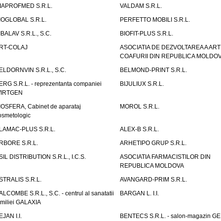
IAPROFMED S.R.L.
VALDAM S.R.L.
IOGLOBAL S.R.L.
PERFETTO MOBILI S.R.L.
IBALAV S.R.L., S.C.
BIOFIT-PLUS S.R.L.
RT-COLAJ
ASOCIATIA DE DEZVOLTAREA A ART
COAFURII DIN REPUBLICA MOLDO
ELDORNVIN S.R.L., S.C.
BELMOND-PRINT S.R.L.
ERG S.R.L. - reprezentanta companiei
BIJULIUX S.R.L.
IRTGEN
IOSFERA, Cabinet de aparataj
MOROL S.R.L.
osmetologic
LAMAC-PLUS S.R.L.
ALEX-B S.R.L.
RBORE S.R.L.
ARHETIPO GRUP S.R.L.
SIL DISTRIBUTION S.R.L., I.C.S.
ASOCIATIA FARMACISTILOR DIN
REPUBLICA MOLDOVA
STRALIS S.R.L.
AVANGARD-PRIM S.R.L.
ALCOMBE S.R.L., S.C. - centrul al sanatatii
BARGAN L. I.I.
amiliei GALAXIA
EJAN I.I.
BENTECS S.R.L. - salon-magazin G