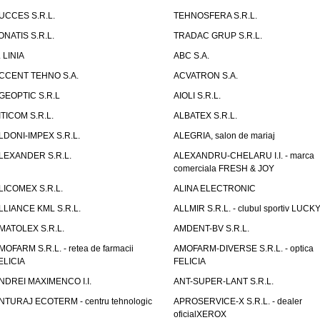
UCCES S.R.L.
TEHNOSFERA S.R.L.
ONATIS S.R.L.
TRADAC GRUP S.R.L.
. LINIA
ABC S.A.
CCENT TEHNO S.A.
ACVATRON S.A.
GEOPTIC S.R.L
AIOLI S.R.L.
ITICOM S.R.L.
ALBATEX S.R.L.
LDONI-IMPEX S.R.L.
ALEGRIA, salon de mariaj
LEXANDER S.R.L.
ALEXANDRU-CHELARU I.I. - marca
comerciala FRESH & JOY
LICOMEX S.R.L.
ALINA ELECTRONIC
LLIANCE KML S.R.L.
ALLMIR S.R.L. - clubul sportiv LUCKY
MATOLEX S.R.L.
AMDENT-BV S.R.L.
MOFARM S.R.L. - retea de farmacii
AMOFARM-DIVERSE S.R.L. - optica
ELICIA
FELICIA
NDREI MAXIMENCO I.I.
ANT-SUPER-LANT S.R.L.
NTURAJ ECOTERM - centru tehnologic
APROSERVICE-X S.R.L. - dealer
oficialXEROX