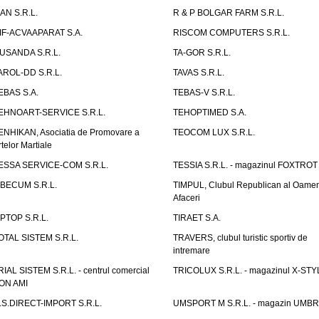
IAN S.R.L.
R & P BOLGAR FARM S.R.L.
IF-ACVAAPARAT S.A.
RISCOM COMPUTERS S.R.L.
USANDA S.R.L.
TA-GOR S.R.L.
AROL-DD S.R.L.
TAVAS S.R.L.
EBAS S.A.
TEBAS-V S.R.L.
EHNOART-SERVICE S.R.L.
TEHOPTIMED S.A.
ENHIKAN, Asociatia de Promovare a
TEOCOM LUX S.R.L.
rtelor Martiale
ESSA SERVICE-COM S.R.L.
TESSIA S.R.L. - magazinul FOXTROT
IBECUM S.R.L.
TIMPUL, Clubul Republican al Oamen
Afaceri
IPTOP S.R.L.
TIRAET S.A.
OTAL SISTEM S.R.L.
TRAVERS, clubul turistic sportiv de
intremare
RIAL SISTEM S.R.L. - centrul comercial
TRICOLUX S.R.L. - magazinul X-STY
ON AMI
.S.DIRECT-IMPORT S.R.L.
UMSPORT M S.R.L. - magazin UMB