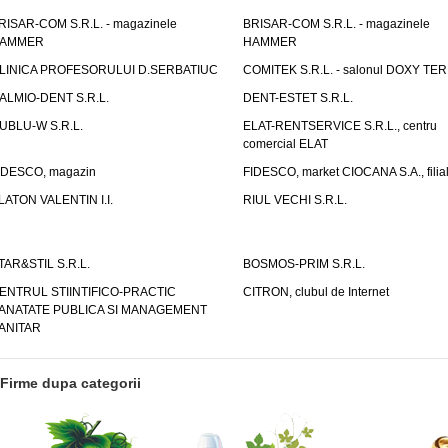
RISAR-COM S.R.L. - magazinele
BRISAR-COM S.R.L. - magazinele
AMMER
HAMMER
LINICA PROFESORULUI D.SERBATIUC
COMITEK S.R.L. - salonul DOXY TE
ALMIO-DENT S.R.L.
DENT-ESTET S.R.L.
UBLU-W S.R.L.
ELAT-RENTSERVICE S.R.L., centru
comercial ELAT
IDESCO, magazin
FIDESCO, market CIOCANA S.A., filia
LATON VALENTIN I.I.
RIUL VECHI S.R.L.
TAR&STIL S.R.L.
BOSMOS-PRIM S.R.L.
ENTRUL STIINTIFICO-PRACTIC
CITRON, clubul de Internet
ANATATE PUBLICA SI MANAGEMENT
ANITAR
Firme dupa categorii