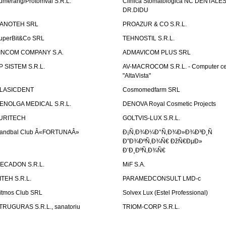
umerang/Protomval S.R.L.
Clinica Stomatologica NC DENTALE
DR.DIDU
ANOTEH SRL
PROAZUR & CO S.R.L.
uperBit&Co SRL
TEHNOSTIL S.R.L.
INCOM COMPANY S.A.
ADMAVICOM PLUS SRL
P SISTEM S.R.L.
AV-MACROCOM S.R.L. - Computer ce
"AltaVista"
LASICDENT
Cosmomedfarm SRL
ENOLGA MEDICAL S.R.L.
DENOVA Royal Cosmetic Projects
URITECH
GOLTVIS-LUX S.R.L.
andbal Club Â«FORTUNAÂ»
Ð¡Ñ‚Ð¾Ð¼Ð°Ñ‚Ð¾Ð»Ð¾Ð³Ð¸Ñ
Ð”Ð¾ÐºÑ‚Ð¾Ñ€ ÐžÑ€ÐµÐ»
Ð’Ð¸ÐºÑ‚Ð¾Ñ€
ECADON S.R.L.
MiF S.A.
ITEH S.R.L.
PARAMEDCONSULT LMD-c
itmos Club SRL
Solvex Lux (Estel Professional)
TRUGURAS S.R.L., sanatoriu
TRIOM-CORP S.R.L.