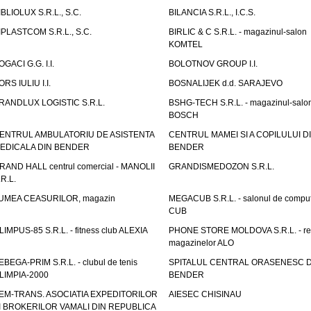
IBLIOLUX S.R.L., S.C.
BILANCIA S.R.L., I.C.S.
IPLASTCOM S.R.L., S.C.
BIRLIC & C S.R.L. - magazinul-salon
KOMTEL
OGACI G.G. I.I.
BOLOTNOV GROUP I.I.
ORS IULIU I.I.
BOSNALIJEK d.d. SARAJEVO
RANDLUX LOGISTIC S.R.L.
BSHG-TECH S.R.L. - magazinul-salo
BOSCH
ENTRUL AMBULATORIU DE ASISTENTA
CENTRUL MAMEI SI A COPILULUI D
EDICALA DIN BENDER
BENDER
RAND HALL centrul comercial - MANOLII
GRANDISMEDOZON S.R.L.
.R.L.
UMEA CEASURILOR, magazin
MEGACUB S.R.L. - salonul de compu
CUB
LIMPUS-85 S.R.L. - fitness club ALEXIA
PHONE STORE MOLDOVA S.R.L. - re
magazinelor ALO
EBEGA-PRIM S.R.L. - clubul de tenis
SPITALUL CENTRAL ORASENESC D
LIMPIA-2000
BENDER
EM-TRANS. ASOCIATIA EXPEDITORILOR
AIESEC CHISINAU
I BROKERILOR VAMALI DIN REPUBLICA