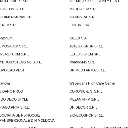
TATI-COMERT SRL
ALEMICA S.R.L. - FAMILY DENT
SLAVCOM S.R.L.
MAHU-OLIM S.R.L.
RIDIMENSIONAL TEC
ARTINSTAL S.R.L
ENEB S.R.L.
LAMBRE SRL
entorium
VALEX S.A.
LMOS-COM S.R.L.
AVALUX GRUP S.R.L.
IPLAST COM S.R.L.
ELTEHSISTEM SRL
YDROSYSTEMS ML S.R.L.
Interfoc-MS SRL
OPO CAD VEST
UNIMED FARMA S.R.L.
ianova
Weyergans High Care Center
VIDARO PROD
CORONIC-L.N. S.R.L.
NDO DECO STYLE
MEZANIN - V S.R.L.
RIAGO PRIM S.R.L.
UNIDECOR S.R.L.
SOCIATIA DE PSIHOOGIE
BIO-ECOSHOP S.R.L.
RANSPERSONALE DIN MOLDOVA