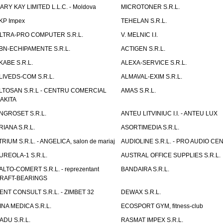
ARY KAY LIMITED L.L.C. - Moldova
MICROTONER S.R.L.
KP Impex
TEHELAN S.R.L.
LTRA-PRO COMPUTER S.R.L.
V. MELNIC I.I.
BN-ECHIPAMENTE S.R.L.
ACTIGEN S.R.L.
KABE S.R.L.
ALEXA-SERVICE S.R.L.
LIVEDS-COM S.R.L.
ALMAVAL-EXIM S.R.L.
LTOSAN S.R.L - CENTRU COMERCIAL
AMAS S.R.L.
AKITA
NGROSET S.R.L.
ANTEU LITVINIUC I.I. - ANTEU LUX
RIANA S.R.L.
ASORTIMEDIA S.R.L.
TRIUM S.R.L. - ANGELICA, salon de mariaj
AUDIOLINE S.R.L. - PRO AUDIO CE
UREOLA-1 S.R.L.
AUSTRAL OFFICE SUPPLIES S.R.L.
ALTO-COMERT S.R.L. - reprezentant
BANDAIRA S.R.L.
RAFT-BEARINGS
ENT CONSULT S.R.L. - ZIMBET 32
DEWAX S.R.L.
INA MEDICA S.R.L.
ECOSPORT GYM, fitness-club
ADU S.R.L.
RASMAT IMPEX S.R.L.