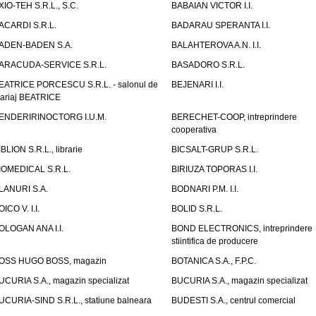
XIO-TEH S.R.L., S.C.
BABAIAN VICTOR I.I.
ACARDI S.R.L.
BADARAU SPERANTA I.I.
ADEN-BADEN S.A.
BALAHTEROVA A.N. I.I.
ARACUDA-SERVICE S.R.L.
BASADORO S.R.L.
EATRICE PORCESCU S.R.L. - salonul de
BEJENARI I.I.
ariaj BEATRICE
ENDERIRINOCTORG I.U.M.
BERECHET-COOP, intreprindere
cooperativa
IBLION S.R.L., librarie
BICSALT-GRUP S.R.L.
IOMEDICAL S.R.L.
BIRIUZA TOPORAS I.I.
LANURI S.A.
BODNARI P.M. I.I.
OICO V. I.I.
BOLID S.R.L.
OLOGAN ANA I.I.
BOND ELECTRONICS, intreprindere
stiintifica de producere
OSS HUGO BOSS, magazin
BOTANICA S.A., F.P.C.
UCURIA S.A., magazin specializat
BUCURIA S.A., magazin specializat
UCURIA-SIND S.R.L., statiune balneara
BUDESTI S.A., centrul comercial