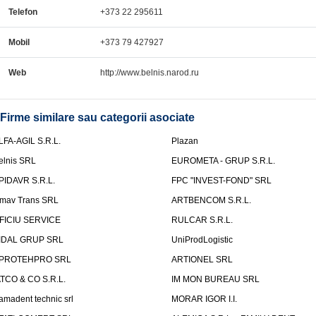
Telefon
+373 22 295611
Mobil
+373 79 427927
Web
http://www.belnis.narod.ru
Firme similare sau categorii asociate
LFA-AGIL S.R.L.
Plazan
elnis SRL
EUROMETA - GRUP S.R.L.
PIDAVR S.R.L.
FPC "INVEST-FOND" SRL
mav Trans SRL
ARTBENCOM S.R.L.
FICIU SERVICE
RULCAR S.R.L.
IDAL GRUP SRL
UniProdLogistic
PROTEHPRO SRL
ARTIONEL SRL
ATCO & CO S.R.L.
IM MON BUREAU SRL
amadent technic srl
MORAR IGOR I.I.