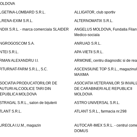
OLDOVA
LGETINA-LOMBARD S.R.L.
ALLIGATOR, club sportiv
LRENA-EXIM S.R.L.
ALTERNOMATIX S.R.L.
NDIX S.R.L. - marca comerciala SLAIDER
ANGELUS MOLDOVA, Fundatia Filant
Medico-sociala
NGROGOSCOM S.A.
ANRUAD S.R.L.
NTEI S.R.L.
APA-VIETII S.R.L.
RMAN ALEXANDRU I.I.
ARMONIE, centru diagnostic si de reab
RTURNAT-FARM S.R.L., S.C.
ASCENSIUNE TOP S.R.L., magazinul
MAXIMA
SOCIATIA PRODUCATORILOR DE
ASOCIATIA VETERANILOR SI INVALI
AUTURI ALCOOLICE TARI DIN
DE CARABINERI ALE REPUBLICII
EPUBLICA MOLDOVA
MOLDOVA
STRAGAL S.R.L., salon de bijuterii
ASTRO UNIVERSAL S.R.L.
TLANT S.R.L.
ATLANT S.R.L., farmacia nr.298
UREOLA I.U.M., magazin
AUTOCAR-IMEX S.R.L. - centrul come
DOMUS