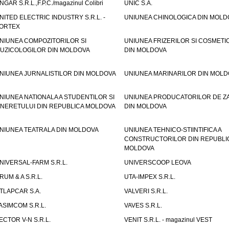
NGAR S.R.L.,F.P.C./magazinul Colibri
UNIC S.A.
NITED ELECTRIC INDUSTRY S.R.L. -
UNIUNEA CHINOLOGICA DIN MOLD
ORTEX
NIUNEA COMPOZITORILOR SI
UNIUNEA FRIZERILOR SI COSMETI
UZICOLOGILOR DIN MOLDOVA
DIN MOLDOVA
NIUNEA JURNALISTILOR DIN MOLDOVA
UNIUNEA MARINARILOR DIN MOLD
NIUNEA NATIONALA A STUDENTILOR SI
UNIUNEA PRODUCATORILOR DE Z
INERETULUI DIN REPUBLICA MOLDOVA
DIN MOLDOVA
NIUNEA TEATRALA DIN MOLDOVA
UNIUNEA TEHNICO-STIINTIFICA A
CONSTRUCTORILOR DIN REPUBLI
MOLDOVA
NIVERSAL-FARM S.R.L.
UNIVERSCOOP LEOVA
RUM & A S.R.L.
UTA-IMPEX S.R.L.
TLAPCAR S.A.
VALVERI S.R.L.
ASIMCOM S.R.L.
VAVES S.R.L.
ECTOR V-N S.R.L.
VENIT S.R.L. - magazinul VEST