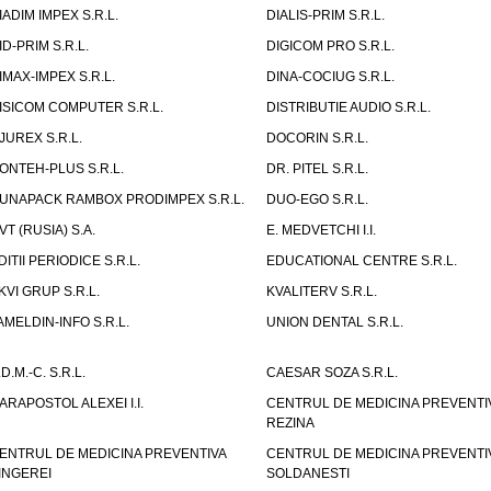
IADIM IMPEX S.R.L.
DIALIS-PRIM S.R.L.
ID-PRIM S.R.L.
DIGICOM PRO S.R.L.
IMAX-IMPEX S.R.L.
DINA-COCIUG S.R.L.
ISICOM COMPUTER S.R.L.
DISTRIBUTIE AUDIO S.R.L.
JUREX S.R.L.
DOCORIN S.R.L.
ONTEH-PLUS S.R.L.
DR. PITEL S.R.L.
UNAPACK RAMBOX PRODIMPEX S.R.L.
DUO-EGO S.R.L.
VT (RUSIA) S.A.
E. MEDVETCHI I.I.
DITII PERIODICE S.R.L.
EDUCATIONAL CENTRE S.R.L.
KVI GRUP S.R.L.
KVALITERV S.R.L.
AMELDIN-INFO S.R.L.
UNION DENTAL S.R.L.
.D.M.-C. S.R.L.
CAESAR SOZA S.R.L.
ARAPOSTOL ALEXEI I.I.
CENTRUL DE MEDICINA PREVENTI
REZINA
ENTRUL DE MEDICINA PREVENTIVA
CENTRUL DE MEDICINA PREVENTI
INGEREI
SOLDANESTI