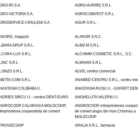
GRO-95 S.A.
AGRO-AURIRE S.R.L.
GRO-VICTORIA S.A.
AGROCOMVEST S.R.L.
GROSERVICE-CRIULENI S.A.
AGUR S.R.L.
KKORD, magazin
ALANOR S.N.C.
LBARA GRUP S.R.L.
ALBIZ M S.R.L.
LCARA-LUX S.R.L.
ALCHIMIA COSMETIC S.R.L., S.C.
LINC S.R.L.
ALMAIAN S.R.L.
LONZO S.R.L.
ALVIS, centrul comercial
METIS-COM S.R.L.
ANAMED-CENTRU S.R.L., centru med
NASTASIA COLIBABA I.I.
ANASTASIA RUSU I.I. - EXPERT DE
NDRIES SIRCU I.I. - centrul DENT-EURO
ANGHELUTA VALERIU I.I.
NGROCOOP CALARASI A MOLDCOOP,
ANGROCOOP, intreprinderea coopera
ntreprinderea cooperatista de comert
de comert angro din mun.Chisinau a
MOLDCOOP
PROVIZCOOP
ARALIA S.R.L., farmacie