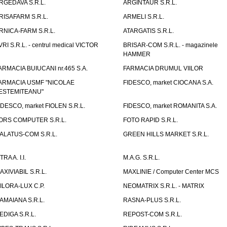
RGEDAVA S.R.L.
ARGINTAUR S.R.L.
RISAFARM S.R.L.
ARMELI S.R.L.
RNICA-FARM S.R.L.
ATARGATIS S.R.L.
VRI S.R.L. - centrul medical VICTOR
BRISAR-COM S.R.L. - magazinele
HAMMER
ARMACIA BUIUCANI nr.465 S.A.
FARMACIA DRUMUL VIILOR
ARMACIA USMF "NICOLAE
FIDESCO, market CIOCANA S.A.
ESTEMITEANU"
IDESCO, market FIOLEN S.R.L.
FIDESCO, market ROMANITA S.A.
ORS COMPUTER S.R.L.
FOTO RAPID S.R.L.
ALATUS-COM S.R.L.
GREEN HILLS MARKET S.R.L.
TRA A. I.I.
M.A.G. S.R.L.
AXIVIABIL S.R.L.
MAXLINIE / Computer Center MCS
ILORA-LUX C.P.
NEOMATRIX S.R.L. - MATRIX
AMAIANA S.R.L.
RASNA-PLUS S.R.L.
EDIGA S.R.L.
REPOST-COM S.R.L.