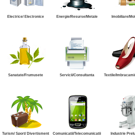
Electrice/ Electronice
Energie/Resurse/Metale
Imobiliare/Mob
Sanatate/Frumusete
Servicii/Consultanta
Textile/Imbracami
Turism/ Sport/ Divertisment
Comunicatii/Telecomunicatii
Industrie Prel