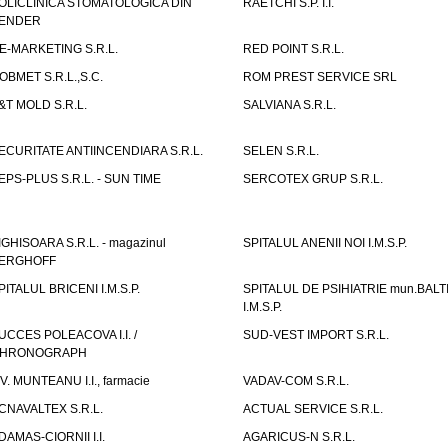
OLICLINICA STOMATOLOGICA DIN
RAETCHI S.P. I.I.
ENDER
E-MARKETING S.R.L.
RED POINT S.R.L.
OBMET S.R.L.,S.C.
ROM PREST SERVICE SRL
&T MOLD S.R.L.
SALVIANA S.R.L.
ECURITATE ANTIINCENDIARA S.R.L.
SELEN S.R.L.
EPS-PLUS S.R.L. - SUN TIME
SERCOTEX GRUP S.R.L.
IGHISOARA S.R.L. - magazinul
SPITALUL ANENII NOI I.M.S.P.
ERGHOFF
PITALUL BRICENI I.M.S.P.
SPITALUL DE PSIHIATRIE mun.BALT
I.M.S.P.
UCCES POLEACOVA I.I. /
SUD-VEST IMPORT S.R.L.
HRONOGRAPH
.V. MUNTEANU I.I., farmacie
VADAV-COM S.R.L.
CNAVALTEX S.R.L.
ACTUAL SERVICE S.R.L.
DAMAS-CIORNII I.I.
AGARICUS-N S.R.L.