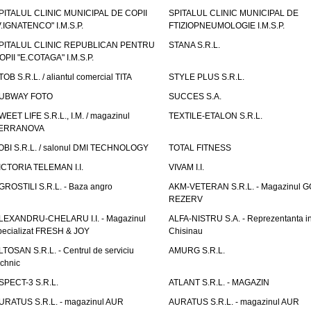
PITALUL CLINIC MUNICIPAL DE COPII
SPITALUL CLINIC MUNICIPAL DE
V.IGNATENCO" I.M.S.P.
FTIZIOPNEUMOLOGIE I.M.S.P.
PITALUL CLINIC REPUBLICAN PENTRU
STANA S.R.L.
OPII "E.COTAGA" I.M.S.P.
TOB S.R.L. / aliantul comercial TITA
STYLE PLUS S.R.L.
UBWAY FOTO
SUCCES S.A.
WEET LIFE S.R.L., I.M. / magazinul
TEXTILE-ETALON S.R.L.
ERRANOVA
OBI S.R.L. / salonul DMI TECHNOLOGY
TOTAL FITNESS
ICTORIA TELEMAN I.I.
VIVAM I.I.
GROSTILI S.R.L. - Baza angro
AKM-VETERAN S.R.L. - Magazinul 
REZERV
LEXANDRU-CHELARU I.I. - Magazinul
ALFA-NISTRU S.A. - Reprezentanta i
pecializat FRESH & JOY
Chisinau
LTOSAN S.R.L. - Centrul de serviciu
AMURG S.R.L.
echnic
SPECT-3 S.R.L.
ATLANT S.R.L. - MAGAZIN
URATUS S.R.L. - magazinul AUR
AURATUS S.R.L. - magazinul AUR