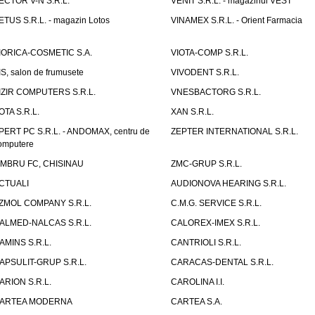
ECTOR V-N S.R.L.
VENIT S.R.L. - magazinul VEST
ETUS S.R.L. - magazin Lotos
VINAMEX S.R.L. - Orient Farmacia
IORICA-COSMETIC S.A.
VIOTA-COMP S.R.L.
IS, salon de frumusete
VIVODENT S.R.L.
IZIR COMPUTERS S.R.L.
VNESBACTORG S.R.L.
OTA S.R.L.
XAN S.R.L.
PERT PC S.R.L. - ANDOMAX, centru de
ZEPTER INTERNATIONAL S.R.L.
omputere
IMBRU FC, CHISINAU
ZMC-GRUP S.R.L.
CTUALI
AUDIONOVA HEARING S.R.L.
ZMOL COMPANY S.R.L.
C.M.G. SERVICE S.R.L.
ALMED-NALCAS S.R.L.
CALOREX-IMEX S.R.L.
AMINS S.R.L.
CANTRIOLI S.R.L.
APSULIT-GRUP S.R.L.
CARACAS-DENTAL S.R.L.
ARION S.R.L.
CAROLINA I.I.
ARTEA MODERNA
CARTEA S.A.