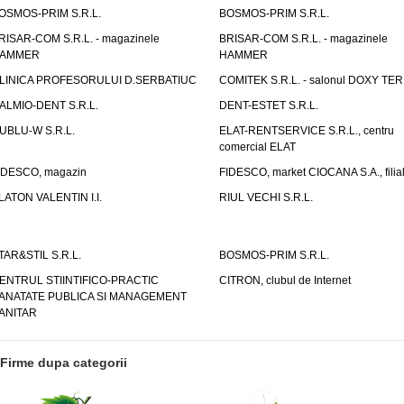
OSMOS-PRIM S.R.L.
BOSMOS-PRIM S.R.L.
RISAR-COM S.R.L. - magazinele
BRISAR-COM S.R.L. - magazinele
AMMER
HAMMER
LINICA PROFESORULUI D.SERBATIUC
COMITEK S.R.L. - salonul DOXY TE
ALMIO-DENT S.R.L.
DENT-ESTET S.R.L.
UBLU-W S.R.L.
ELAT-RENTSERVICE S.R.L., centru
comercial ELAT
IDESCO, magazin
FIDESCO, market CIOCANA S.A., filia
LATON VALENTIN I.I.
RIUL VECHI S.R.L.
TAR&STIL S.R.L.
BOSMOS-PRIM S.R.L.
ENTRUL STIINTIFICO-PRACTIC
CITRON, clubul de Internet
ANATATE PUBLICA SI MANAGEMENT
ANITAR
Firme dupa categorii