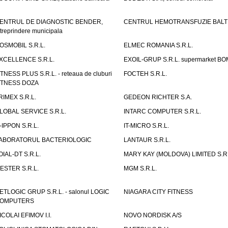
ENTRUL DE DIAGNOSTIC BENDER,
CENTRUL HEMOTRANSFUZIE BALT
ntreprindere municipala
OSMOBIL S.R.L.
ELMEC ROMANIA S.R.L.
XCELLENCE S.R.L.
EXOIL-GRUP S.R.L. supermarket B
ITNESS PLUS S.R.L. - reteaua de cluburi
FOCTEH S.R.L.
ITNESS DOZA
RIMEX S.R.L.
GEDEON RICHTER S.A.
LOBAL SERVICE S.R.L.
INTARC COMPUTER S.R.L.
T-IPPON S.R.L.
IT-MICRO S.R.L.
ABORATORUL BACTERIOLOGIC
LANTAUR S.R.L.
OIAL-DT S.R.L.
MARY KAY (MOLDOVA) LIMITED S.R.
ESTER S.R.L.
MGM S.R.L.
ETLOGIC GRUP S.R.L. - salonul LOGIC
NIAGARA CITY FITNESS
OMPUTERS
ICOLAI EFIMOV I.I.
NOVO NORDISK A/S