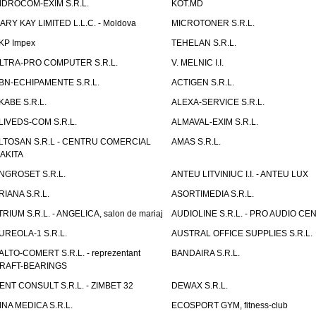
IDROCOM-EXIM S.R.L.
KOT.MD
ARY KAY LIMITED L.L.C. - Moldova
MICROTONER S.R.L.
KP Impex
TEHELAN S.R.L.
LTRA-PRO COMPUTER S.R.L.
V. MELNIC I.I.
BN-ECHIPAMENTE S.R.L.
ACTIGEN S.R.L.
KABE S.R.L.
ALEXA-SERVICE S.R.L.
LIVEDS-COM S.R.L.
ALMAVAL-EXIM S.R.L.
LTOSAN S.R.L - CENTRU COMERCIAL
AMAS S.R.L.
AKITA
NGROSET S.R.L.
ANTEU LITVINIUC I.I. - ANTEU LUX
RIANA S.R.L.
ASORTIMEDIA S.R.L.
TRIUM S.R.L. - ANGELICA, salon de mariaj
AUDIOLINE S.R.L. - PRO AUDIO CE
UREOLA-1 S.R.L.
AUSTRAL OFFICE SUPPLIES S.R.L.
ALTO-COMERT S.R.L. - reprezentant
BANDAIRA S.R.L.
RAFT-BEARINGS
ENT CONSULT S.R.L. - ZIMBET 32
DEWAX S.R.L.
INA MEDICA S.R.L.
ECOSPORT GYM, fitness-club