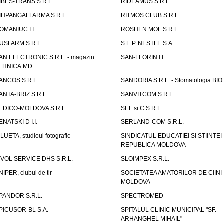
IBES-TRANS S.R.L.
RIDEAMUS S.R.L.
IHPANGALFARMA S.R.L.
RITMOS CLUB S.R.L.
OMANIUC I.I.
ROSHEN MOL S.R.L.
USFARM S.R.L.
S.E.P. NESTLE S.A.
AN ELECTRONIC S.R.L. - magazin
SAN-FLORIN I.I.
EHNICA.MD
ANCOS S.R.L.
SANDORIA S.R.L. - Stomatologia BI
ANTA-BRIZ S.R.L.
SANVITCOM S.R.L.
EDICO-MOLDOVA S.R.L.
SEL si C S.R.L.
ENATSKI D I.I.
SERLAND-COM S.R.L.
ILUETA, studioul fotografic
SINDICATUL EDUCATIEI SI STIINTEI
REPUBLICA MOLDOVA
IVOL SERVICE DHS S.R.L.
SLOIMPEX S.R.L.
NIPER, clubul de tir
SOCIETATEA AMATORILOR DE CIINI
MOLDOVA
PANDOR S.R.L.
SPECTROMED
PICUSOR-BL S.A.
SPITALUL CLINIC MUNICIPAL "SF.
ARHANGHEL MIHAIL"