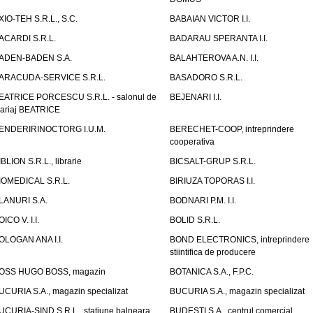
XIO-TEH S.R.L., S.C.
BABAIAN VICTOR I.I.
ACARDI S.R.L.
BADARAU SPERANTA I.I.
ADEN-BADEN S.A.
BALAHTEROVA A.N. I.I.
ARACUDA-SERVICE S.R.L.
BASADORO S.R.L.
EATRICE PORCESCU S.R.L. - salonul de
BEJENARI I.I.
ariaj BEATRICE
ENDERIRINOCTORG I.U.M.
BERECHET-COOP, intreprindere
cooperativa
IBLION S.R.L., librarie
BICSALT-GRUP S.R.L.
IOMEDICAL S.R.L.
BIRIUZA TOPORAS I.I.
LANURI S.A.
BODNARI P.M. I.I.
OICO V. I.I.
BOLID S.R.L.
OLOGAN ANA I.I.
BOND ELECTRONICS, intreprindere
stiintifica de producere
OSS HUGO BOSS, magazin
BOTANICA S.A., F.P.C.
UCURIA S.A., magazin specializat
BUCURIA S.A., magazin specializat
UCURIA-SIND S.R.L., statiune balneara
BUDESTI S.A., centrul comercial