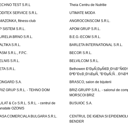
ECHNO TEST S.R.L
Theia Centru de Nutritie
ODITEX SERVICE S.R.L.
UTIMATE MODA
MAZONKA, fitness-club
ANGROCONSCOM S.R.L.
P SISTEM S.R.L.
APOM GRUP S.R.L.
URELIA BRNO S.R.L.
B.E.G.-ECOM S.R.L.
ALTIKA S.R.L.
BARLETA INTERNATIONAL S.R.L.
ASM S.R.L., F.P.C.
BECOR S.R.L.
ELNIS S.R.L.
BELVILCOM S.R.L.
ETA S.R.L.
Bethowen Ð’ÐµÑ‚ÐµÑ€Ð¸Ð½Ð°Ñ€Ð
ÐºÐ°Ð±Ð¸Ð½ÐµÑ‚ "Ð‘ÐµÑ‚Ñ…Ð¾Ð²
ONGARD S.A.
BRASCO, salon de bijuterii
RIZ GRUP S.R.L. - TEHNO DOM
BRIZ-GRUPP S.R.L. - salonul de com
MORSCOI BRIZ
ULAT & Co S.R.L. S.R.L. - centrul de
BUSUIOC S.A.
anatate OZONIS
ASA COMERCIALA BULGARA S.R.L.
CENTRUL DE IGIENA SI EPIDEMIOL
BENDER