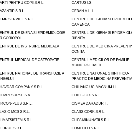
ARTI PENTRU COPII S.R.L.
CARTUS I.S.
AZANTIP S.R.L.
CEBAN V.I. I.I.
EMP SERVICE S.R.L.
CENTRUL DE IGIENA SI EPIDEMIOL
CAMENCA
ENTRUL DE IGIENA SI EPIDEMIOLOGIE
CENTRUL DE IGIENA SI EPIDEMIOL
RIGORIOPOL
RIBNITA
ENTRUL DE INSTRUIRE MEDICALA
CENTRUL DE MEDICINA PREVENTI
OCNITA
ENTRUL MEDICAL DE OSTEOPATIE
CENTRUL MEDICILOR DE FAMILIE
MUNICIPAL BALTI
ENTRUL NATIONAL DE TRANSFUZIE A
CENTRUL NATIONAL STIINTIFICO-
INGELUI
PRACTIC DE MEDICINA PREVENTIV
HAVDAR COMPANY S.R.L.
CHILIANCIUC-MAGNUM I.I.
HIMRESURSE S.A.
CHIOL-LUX S.R.L.
IRCON-PLUS S.R.L.
CISMEA DARADUR I.I.
LASIC-MCS S.R.L.
CLASSICORK S.R.L.
LIMATSISTEM S.R.L.
CLIPA MINUNATII S.R.L.
ODRUL S.R.L.
COMELIFO S.R.L.