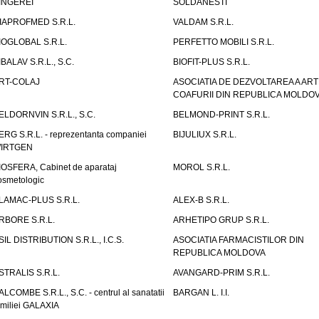
INGEREI
SOLDANESTI
IAPROFMED S.R.L.
VALDAM S.R.L.
IOGLOBAL S.R.L.
PERFETTO MOBILI S.R.L.
IBALAV S.R.L., S.C.
BIOFIT-PLUS S.R.L.
RT-COLAJ
ASOCIATIA DE DEZVOLTAREA A ART
COAFURII DIN REPUBLICA MOLDO
ELDORNVIN S.R.L., S.C.
BELMOND-PRINT S.R.L.
ERG S.R.L. - reprezentanta companiei
BIJULIUX S.R.L.
IRTGEN
IOSFERA, Cabinet de aparataj
MOROL S.R.L.
osmetologic
LAMAC-PLUS S.R.L.
ALEX-B S.R.L.
RBORE S.R.L.
ARHETIPO GRUP S.R.L.
SIL DISTRIBUTION S.R.L., I.C.S.
ASOCIATIA FARMACISTILOR DIN
REPUBLICA MOLDOVA
STRALIS S.R.L.
AVANGARD-PRIM S.R.L.
ALCOMBE S.R.L., S.C. - centrul al sanatatii
BARGAN L. I.I.
amiliei GALAXIA