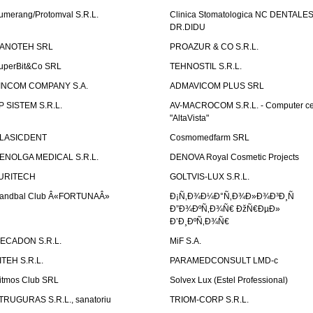
umerang/Protomval S.R.L.
Clinica Stomatologica NC DENTALE
DR.DIDU
ANOTEH SRL
PROAZUR & CO S.R.L.
uperBit&Co SRL
TEHNOSTIL S.R.L.
INCOM COMPANY S.A.
ADMAVICOM PLUS SRL
P SISTEM S.R.L.
AV-MACROCOM S.R.L. - Computer ce
"AltaVista"
LASICDENT
Cosmomedfarm SRL
ENOLGA MEDICAL S.R.L.
DENOVA Royal Cosmetic Projects
URITECH
GOLTVIS-LUX S.R.L.
andbal Club Â«FORTUNAÂ»
Ð¡Ñ‚Ð¾Ð¼Ð°Ñ‚Ð¾Ð»Ð¾Ð³Ð¸Ñ
Ð”Ð¾ÐºÑ‚Ð¾Ñ€ ÐžÑ€ÐµÐ»
Ð’Ð¸ÐºÑ‚Ð¾Ñ€
ECADON S.R.L.
MiF S.A.
ITEH S.R.L.
PARAMEDCONSULT LMD-c
itmos Club SRL
Solvex Lux (Estel Professional)
TRUGURAS S.R.L., sanatoriu
TRIOM-CORP S.R.L.