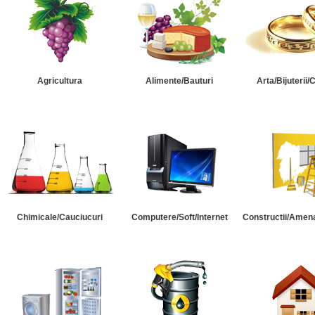
Agricultura
Alimente/Bauturi
Arta/Bijuterii/
Chimicale/Cauciucuri
Computere/Soft/Internet
Constructii/Amena