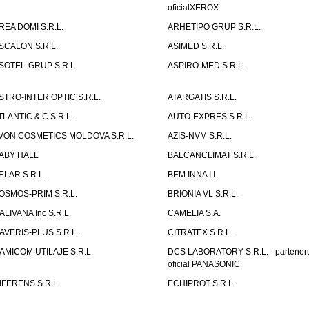
oficialXEROX
REA DOMI S.R.L.
ARHETIPO GRUP S.R.L.
SCALON S.R.L.
ASIMED S.R.L.
SOTEL-GRUP S.R.L.
ASPIRO-MED S.R.L.
STRO-INTER OPTIC S.R.L.
ATARGATIS S.R.L.
TLANTIC & C S.R.L.
AUTO-EXPRES S.R.L.
VON COSMETICS MOLDOVA S.R.L.
AZIS-NVM S.R.L.
ABY HALL
BALCANCLIMAT S.R.L.
ELAR S.R.L.
BEM INNA I.I.
OSMOS-PRIM S.R.L.
BRIONIA VL S.R.L.
ALIVANA Inc S.R.L.
CAMELIA S.A.
AVERIS-PLUS S.R.L.
CITRATEX S.R.L.
AMICOM UTILAJE S.R.L.
DCS LABORATORY S.R.L. - partener
oficial PANASONIC
IFERENS S.R.L.
ECHIPROT S.R.L.