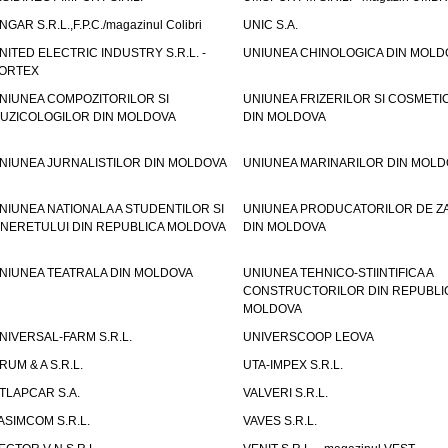
NGAR S.R.L.,F.P.C./magazinul Colibri
UNIC S.A.
NITED ELECTRIC INDUSTRY S.R.L. -
UNIUNEA CHINOLOGICA DIN MOLD
ORTEX
NIUNEA COMPOZITORILOR SI
UNIUNEA FRIZERILOR SI COSMETI
UZICOLOGILOR DIN MOLDOVA
DIN MOLDOVA
NIUNEA JURNALISTILOR DIN MOLDOVA
UNIUNEA MARINARILOR DIN MOLD
NIUNEA NATIONALA A STUDENTILOR SI
UNIUNEA PRODUCATORILOR DE Z
INERETULUI DIN REPUBLICA MOLDOVA
DIN MOLDOVA
NIUNEA TEATRALA DIN MOLDOVA
UNIUNEA TEHNICO-STIINTIFICA A
CONSTRUCTORILOR DIN REPUBLI
MOLDOVA
NIVERSAL-FARM S.R.L.
UNIVERSCOOP LEOVA
RUM & A S.R.L.
UTA-IMPEX S.R.L.
TLAPCAR S.A.
VALVERI S.R.L.
ASIMCOM S.R.L.
VAVES S.R.L.