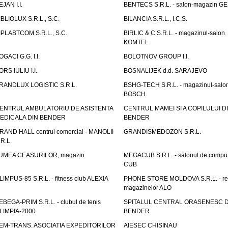
EJAN I.I.
BENTECS S.R.L. - salon-magazin G
IBLIOLUX S.R.L., S.C.
BILANCIA S.R.L., I.C.S.
IPLASTCOM S.R.L., S.C.
BIRLIC & C S.R.L. - magazinul-salon
KOMTEL
OGACI G.G. I.I.
BOLOTNOV GROUP I.I.
ORS IULIU I.I.
BOSNALIJEK d.d. SARAJEVO
RANDLUX LOGISTIC S.R.L.
BSHG-TECH S.R.L. - magazinul-salo
BOSCH
ENTRUL AMBULATORIU DE ASISTENTA
CENTRUL MAMEI SI A COPILULUI D
EDICALA DIN BENDER
BENDER
RAND HALL centrul comercial - MANOLII
GRANDISMEDOZON S.R.L.
.R.L.
UMEA CEASURILOR, magazin
MEGACUB S.R.L. - salonul de compu
CUB
LIMPUS-85 S.R.L. - fitness club ALEXIA
PHONE STORE MOLDOVA S.R.L. - re
magazinelor ALO
EBEGA-PRIM S.R.L. - clubul de tenis
SPITALUL CENTRAL ORASENESC D
LIMPIA-2000
BENDER
EM-TRANS. ASOCIATIA EXPEDITORILOR
AIESEC CHISINAU