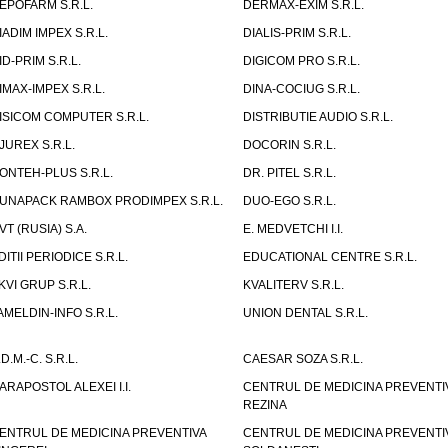
EPOFARM S.R.L.
DERMAX-EXIM S.R.L.
IADIM IMPEX S.R.L.
DIALIS-PRIM S.R.L.
ID-PRIM S.R.L.
DIGICOM PRO S.R.L.
IMAX-IMPEX S.R.L.
DINA-COCIUG S.R.L.
ISICOM COMPUTER S.R.L.
DISTRIBUTIE AUDIO S.R.L.
JUREX S.R.L.
DOCORIN S.R.L.
ONTEH-PLUS S.R.L.
DR. PITEL S.R.L.
UNAPACK RAMBOX PRODIMPEX S.R.L.
DUO-EGO S.R.L.
VT (RUSIA) S.A.
E. MEDVETCHI I.I.
DITII PERIODICE S.R.L.
EDUCATIONAL CENTRE S.R.L.
KVI GRUP S.R.L.
KVALITERV S.R.L.
AMELDIN-INFO S.R.L.
UNION DENTAL S.R.L.
.D.M.-C. S.R.L.
CAESAR SOZA S.R.L.
ARAPOSTOL ALEXEI I.I.
CENTRUL DE MEDICINA PREVENTI
REZINA
ENTRUL DE MEDICINA PREVENTIVA
CENTRUL DE MEDICINA PREVENTI