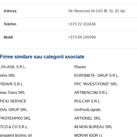
Adresa
Str. Moscovei Nr.14/1 Bl. Sc. Et. Ap.
Telefon
+373 22 310438
Mobil
+373 69 185099
Firme similare sau categorii asociate
LFA-AGIL S.R.L.
Plazan
elnis SRL
EUROMETA - GRUP S.R.L.
PIDAVR S.R.L.
FPC "INVEST-FOND" SRL
mav Trans SRL
ARTBENCOM S.R.L.
FICIU SERVICE
RULCAR S.R.L.
IDAL GRUP SRL
UniProdLogistic
PROTEHPRO SRL
ARTIONEL SRL
ATCO & CO S.R.L.
IM MON BUREAU SRL
amadent technic srl
MORAR IGOR I.I.