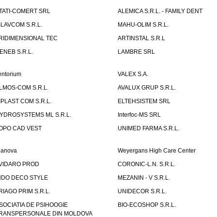
TATI-COMERT SRL
ALEMICA S.R.L. - FAMILY DENT
SLAVCOM S.R.L.
MAHU-OLIM S.R.L.
RIDIMENSIONAL TEC
ARTINSTAL S.R.L
ENEB S.R.L.
LAMBRE SRL
entorium
VALEX S.A.
LMOS-COM S.R.L.
AVALUX GRUP S.R.L.
IPLAST COM S.R.L.
ELTEHSISTEM SRL
YDROSYSTEMS ML S.R.L.
Interfoc-MS SRL
OPO CAD VEST
UNIMED FARMA S.R.L.
ianova
Weyergans High Care Center
VIDARO PROD
CORONIC-L.N. S.R.L.
NDO DECO STYLE
MEZANIN - V S.R.L.
RIAGO PRIM S.R.L.
UNIDECOR S.R.L.
SOCIATIA DE PSIHOOGIE
BIO-ECOSHOP S.R.L.
RANSPERSONALE DIN MOLDOVA