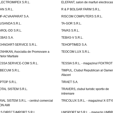
LECTROIMPEX S.R.L.
ELEFANT, salon de marfuri electrocas
IAN S.R.L.
R & P BOLGAR FARM S.R.L.
IF-ACVAAPARAT S.A.
RISCOM COMPUTERS S.R.L.
USANDA S.R.L.
TA-GOR S.R.L.
AROL-DD S.R.L.
TAVAS S.R.L.
EBAS S.A.
TEBAS-V S.R.L.
EHNOART-SERVICE S.R.L.
TEHOPTIMED S.A.
ENHIKAN, Asociatia de Promovare a
TEOCOM LUX S.R.L.
rtelor Martiale
ESSA SERVICE-COM S.R.L.
TESSIA S.R.L. - magazinul FOXTROT
IBECUM S.R.L.
TIMPUL, Clubul Republican al Oamen
Afaceri
IPTOP S.R.L.
TIRAET S.A.
OTAL SISTEM S.R.L.
TRAVERS, clubul turistic sportiv de
intremare
RIAL SISTEM S.R.L. - centrul comercial
TRICOLUX S.R.L. - magazinul X-STY
ON AMI
.S.DIRECT-IMPORT S.R.L.
UMSPORT M S.R.L. - magazin UMB