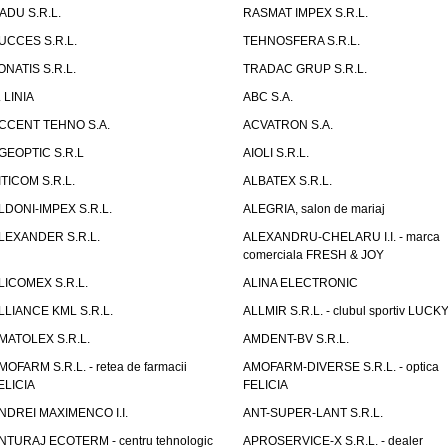
ADU S.R.L.
RASMAT IMPEX S.R.L.
UCCES S.R.L.
TEHNOSFERA S.R.L.
ONATIS S.R.L.
TRADAC GRUP S.R.L.
. LINIA
ABC S.A.
CCENT TEHNO S.A.
ACVATRON S.A.
GEOPTIC S.R.L
AIOLI S.R.L.
ITICOM S.R.L.
ALBATEX S.R.L.
LDONI-IMPEX S.R.L.
ALEGRIA, salon de mariaj
LEXANDER S.R.L.
ALEXANDRU-CHELARU I.I. - marca
comerciala FRESH & JOY
LICOMEX S.R.L.
ALINA ELECTRONIC
LLIANCE KML S.R.L.
ALLMIR S.R.L. - clubul sportiv LUCKY
MATOLEX S.R.L.
AMDENT-BV S.R.L.
MOFARM S.R.L. - retea de farmacii
AMOFARM-DIVERSE S.R.L. - optica
ELICIA
FELICIA
NDREI MAXIMENCO I.I.
ANT-SUPER-LANT S.R.L.
NTURAJ ECOTERM - centru tehnologic
APROSERVICE-X S.R.L. - dealer