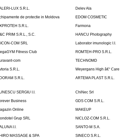
ALERI-LUX S.R.L.
Delev Ala
chipamente de protectie in Moldova
EDOM COSMETIC
XPROTEH S.R.L.
Farmona
&C PRIM S.R.L., S.C.
HANCU Photography
SICON-COM SRL
Laborator imunologic I.I.
egaGYM Fitness Club
ROMTEH-PRO S.R.L.
uravant-com
TECHNOMD
vtoria S.R.L.
Weyergans High â€“ Care
DORAM S.R.L.
ARTEMA PLAST S.R.L.
UNESCU SERGIU I.I.
ChiNec Srl
orever Business
GDS COM S.R.L.
agazin Online
MAKEUP
ondotel Grup SRL
NICLOZ-COM S.R.L.
ALUNA I.I.
SANTO-M S.A.
HIRO MASSAGE & SPA
SINECO S.R.L.