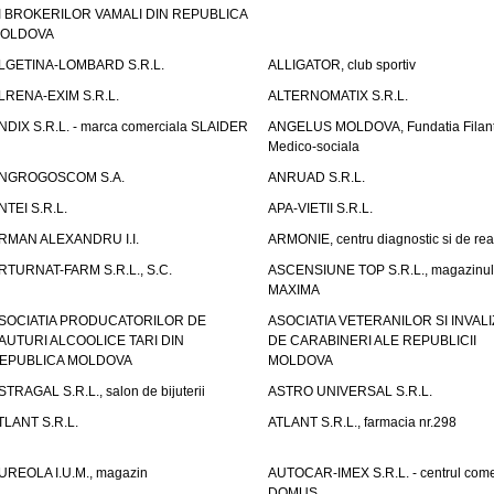
I BROKERILOR VAMALI DIN REPUBLICA
OLDOVA
LGETINA-LOMBARD S.R.L.
ALLIGATOR, club sportiv
LRENA-EXIM S.R.L.
ALTERNOMATIX S.R.L.
NDIX S.R.L. - marca comerciala SLAIDER
ANGELUS MOLDOVA, Fundatia Filant
Medico-sociala
NGROGOSCOM S.A.
ANRUAD S.R.L.
NTEI S.R.L.
APA-VIETII S.R.L.
RMAN ALEXANDRU I.I.
ARMONIE, centru diagnostic si de reab
RTURNAT-FARM S.R.L., S.C.
ASCENSIUNE TOP S.R.L., magazinul
MAXIMA
SOCIATIA PRODUCATORILOR DE
ASOCIATIA VETERANILOR SI INVALI
AUTURI ALCOOLICE TARI DIN
DE CARABINERI ALE REPUBLICII
EPUBLICA MOLDOVA
MOLDOVA
STRAGAL S.R.L., salon de bijuterii
ASTRO UNIVERSAL S.R.L.
TLANT S.R.L.
ATLANT S.R.L., farmacia nr.298
UREOLA I.U.M., magazin
AUTOCAR-IMEX S.R.L. - centrul come
DOMUS