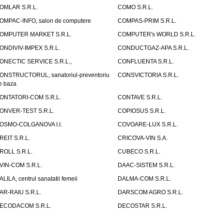
OMLAR S.R.L.
COMO S.R.L.
OMPAC-INFO, salon de computere
COMPAS-PRIM S.R.L.
OMPUTER MARKET S.R.L.
COMPUTER's WORLD S.R.L.
ONDIVIV-IMPEX S.R.L.
CONDUCTGAZ-APA S.R.L.
ONECTIC SERVICE S.R.L.,
CONFLUENTA S.R.L.
ONSTRUCTORUL, sanatoriul-preventoriu
CONSVICTORIA S.R.L.
e baza
ONTATORI-COM S.R.L.
CONTAVE S.R.L.
ONVER-TEST S.R.L.
COPIOSUS S.R.L.
OSMO-COLGANOVA I.I.
COVOARE-LUX S.R.L.
REIT S.R.L.
CRICOVA-VIN S.A.
ROLL S.R.L.
CUBECO S.R.L.
VIN-COM S.R.L.
DAAC-SISTEM S.R.L.
ALILA, centrul sanatatii femeii
DALMA-COM S.R.L.
AR-RAIU S.R.L.
DARSCOM AGRO S.R.L.
ECODACOM S.R.L.
DECOSTAR S.R.L.