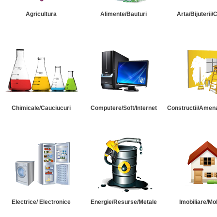
Agricultura
Alimente/Bauturi
Arta/Bijuterii/
Chimicale/Cauciucuri
Computere/Soft/Internet
Constructii/Amena
Electrice/ Electronice
Energie/Resurse/Metale
Imobiliare/Mob