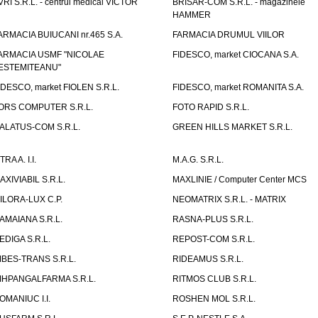
VRI S.R.L. - centrul medical VICTOR
BRISAR-COM S.R.L. - magazinele
HAMMER
ARMACIA BUIUCANI nr.465 S.A.
FARMACIA DRUMUL VIILOR
ARMACIA USMF "NICOLAE
FIDESCO, market CIOCANA S.A.
ESTEMITEANU"
IDESCO, market FIOLEN S.R.L.
FIDESCO, market ROMANITA S.A.
ORS COMPUTER S.R.L.
FOTO RAPID S.R.L.
ALATUS-COM S.R.L.
GREEN HILLS MARKET S.R.L.
TRA A. I.I.
M.A.G. S.R.L.
AXIVIABIL S.R.L.
MAXLINIE / Computer Center MCS
ILORA-LUX C.P.
NEOMATRIX S.R.L. - MATRIX
AMAIANA S.R.L.
RASNA-PLUS S.R.L.
EDIGA S.R.L.
REPOST-COM S.R.L.
IBES-TRANS S.R.L.
RIDEAMUS S.R.L.
IHPANGALFARMA S.R.L.
RITMOS CLUB S.R.L.
OMANIUC I.I.
ROSHEN MOL S.R.L.