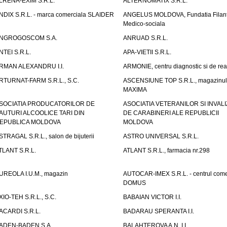
LRENA-EXIM S.R.L.
ALTERNOMATIX S.R.L.
NDIX S.R.L. - marca comerciala SLAIDER
ANGELUS MOLDOVA, Fundatia Filant
Medico-sociala
NGROGOSCOM S.A.
ANRUAD S.R.L.
NTEI S.R.L.
APA-VIETII S.R.L.
RMAN ALEXANDRU I.I.
ARMONIE, centru diagnostic si de reab
RTURNAT-FARM S.R.L., S.C.
ASCENSIUNE TOP S.R.L., magazinul
MAXIMA
SOCIATIA PRODUCATORILOR DE
ASOCIATIA VETERANILOR SI INVALI
AUTURI ALCOOLICE TARI DIN
DE CARABINERI ALE REPUBLICII
EPUBLICA MOLDOVA
MOLDOVA
STRAGAL S.R.L., salon de bijuterii
ASTRO UNIVERSAL S.R.L.
TLANT S.R.L.
ATLANT S.R.L., farmacia nr.298
UREOLA I.U.M., magazin
AUTOCAR-IMEX S.R.L. - centrul come
DOMUS
XIO-TEH S.R.L., S.C.
BABAIAN VICTOR I.I.
ACARDI S.R.L.
BADARAU SPERANTA I.I.
ADEN-BADEN S.A.
BALAHTEROVA A.N. I.I.