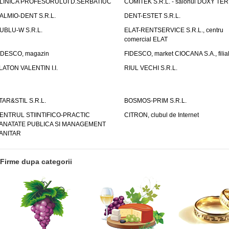
LINICA PROFESORULUI D.SERBATIUC
COMITEK S.R.L. - salonul DOXY TE
ALMIO-DENT S.R.L.
DENT-ESTET S.R.L.
UBLU-W S.R.L.
ELAT-RENTSERVICE S.R.L., centru
comercial ELAT
IDESCO, magazin
FIDESCO, market CIOCANA S.A., filia
LATON VALENTIN I.I.
RIUL VECHI S.R.L.
TAR&STIL S.R.L.
BOSMOS-PRIM S.R.L.
ENTRUL STIINTIFICO-PRACTIC
CITRON, clubul de Internet
ANATATE PUBLICA SI MANAGEMENT
ANITAR
Firme dupa categorii