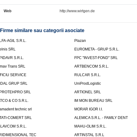
Web
http://www.wirtgen.de
Firme similare sau categorii asociate
LFA-AGIL S.R.L.
Plazan
elnis SRL
EUROMETA - GRUP S.R.L.
PIDAVR S.R.L.
FPC "INVEST-FOND" SRL
mav Trans SRL
ARTBENCOM S.R.L.
FICIU SERVICE
RULCAR S.R.L.
IDAL GRUP SRL
UniProdLogistic
PROTEHPRO SRL
ARTIONEL SRL
ATCO & CO S.R.L.
IM MON BUREAU SRL
amadent technic srl
MORAR IGOR I.I.
TATI-COMERT SRL
ALEMICA S.R.L. - FAMILY DENT
SLAVCOM S.R.L.
MAHU-OLIM S.R.L.
RIDIMENSIONAL TEC
ARTINSTAL S.R.L