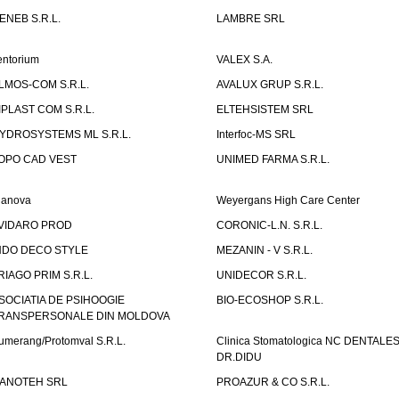
ENEB S.R.L.
LAMBRE SRL
entorium
VALEX S.A.
LMOS-COM S.R.L.
AVALUX GRUP S.R.L.
IPLAST COM S.R.L.
ELTEHSISTEM SRL
YDROSYSTEMS ML S.R.L.
Interfoc-MS SRL
OPO CAD VEST
UNIMED FARMA S.R.L.
ianova
Weyergans High Care Center
VIDARO PROD
CORONIC-L.N. S.R.L.
NDO DECO STYLE
MEZANIN - V S.R.L.
RIAGO PRIM S.R.L.
UNIDECOR S.R.L.
SOCIATIA DE PSIHOOGIE
BIO-ECOSHOP S.R.L.
RANSPERSONALE DIN MOLDOVA
umerang/Protomval S.R.L.
Clinica Stomatologica NC DENTALE
DR.DIDU
ANOTEH SRL
PROAZUR & CO S.R.L.