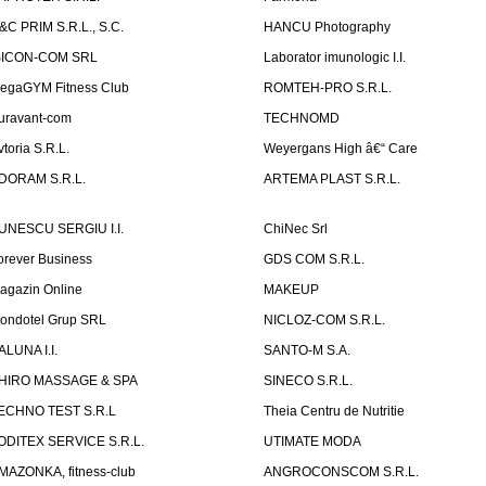
&C PRIM S.R.L., S.C.
HANCU Photography
SICON-COM SRL
Laborator imunologic I.I.
egaGYM Fitness Club
ROMTEH-PRO S.R.L.
uravant-com
TECHNOMD
vtoria S.R.L.
Weyergans High â€“ Care
DORAM S.R.L.
ARTEMA PLAST S.R.L.
UNESCU SERGIU I.I.
ChiNec Srl
orever Business
GDS COM S.R.L.
agazin Online
MAKEUP
ondotel Grup SRL
NICLOZ-COM S.R.L.
ALUNA I.I.
SANTO-M S.A.
HIRO MASSAGE & SPA
SINECO S.R.L.
ECHNO TEST S.R.L
Theia Centru de Nutritie
ODITEX SERVICE S.R.L.
UTIMATE MODA
MAZONKA, fitness-club
ANGROCONSCOM S.R.L.