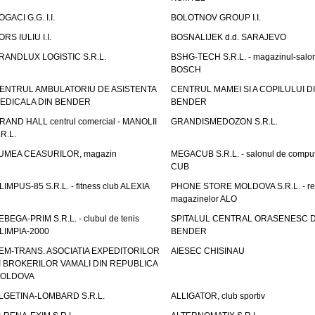
OGACI G.G. I.I.
BOLOTNOV GROUP I.I.
ORS IULIU I.I.
BOSNALIJEK d.d. SARAJEVO
RANDLUX LOGISTIC S.R.L.
BSHG-TECH S.R.L. - magazinul-salo
BOSCH
ENTRUL AMBULATORIU DE ASISTENTA
CENTRUL MAMEI SI A COPILULUI D
EDICALA DIN BENDER
BENDER
RAND HALL centrul comercial - MANOLII
GRANDISMEDOZON S.R.L.
.R.L.
UMEA CEASURILOR, magazin
MEGACUB S.R.L. - salonul de compu
CUB
LIMPUS-85 S.R.L. - fitness club ALEXIA
PHONE STORE MOLDOVA S.R.L. - re
magazinelor ALO
EBEGA-PRIM S.R.L. - clubul de tenis
SPITALUL CENTRAL ORASENESC D
LIMPIA-2000
BENDER
EM-TRANS. ASOCIATIA EXPEDITORILOR
AIESEC CHISINAU
I BROKERILOR VAMALI DIN REPUBLICA
OLDOVA
LGETINA-LOMBARD S.R.L.
ALLIGATOR, club sportiv