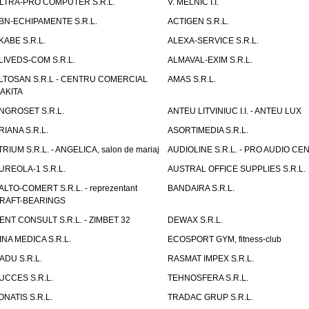
LTRA-PRO COMPUTER S.R.L.
V. MELNIC I.I.
BN-ECHIPAMENTE S.R.L.
ACTIGEN S.R.L.
KABE S.R.L.
ALEXA-SERVICE S.R.L.
LIVEDS-COM S.R.L.
ALMAVAL-EXIM S.R.L.
LTOSAN S.R.L - CENTRU COMERCIAL
AMAS S.R.L.
AKITA
NGROSET S.R.L.
ANTEU LITVINIUC I.I. - ANTEU LUX
RIANA S.R.L.
ASORTIMEDIA S.R.L.
TRIUM S.R.L. - ANGELICA, salon de mariaj
AUDIOLINE S.R.L. - PRO AUDIO CE
UREOLA-1 S.R.L.
AUSTRAL OFFICE SUPPLIES S.R.L.
ALTO-COMERT S.R.L. - reprezentant
BANDAIRA S.R.L.
RAFT-BEARINGS
ENT CONSULT S.R.L. - ZIMBET 32
DEWAX S.R.L.
INA MEDICA S.R.L.
ECOSPORT GYM, fitness-club
ADU S.R.L.
RASMAT IMPEX S.R.L.
UCCES S.R.L.
TEHNOSFERA S.R.L.
ONATIS S.R.L.
TRADAC GRUP S.R.L.