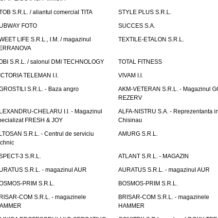
TOB S.R.L. / aliantul comercial TITA
STYLE PLUS S.R.L.
UBWAY FOTO
SUCCES S.A.
WEET LIFE S.R.L., I.M. / magazinul
TEXTILE-ETALON S.R.L.
ERRANOVA
OBI S.R.L. / salonul DMI TECHNOLOGY
TOTAL FITNESS
ICTORIA TELEMAN I.I.
VIVAM I.I.
GROSTILI S.R.L. - Baza angro
AKM-VETERAN S.R.L. - Magazinul 
REZERV
LEXANDRU-CHELARU I.I. - Magazinul
ALFA-NISTRU S.A. - Reprezentanta i
pecializat FRESH & JOY
Chisinau
LTOSAN S.R.L. - Centrul de serviciu
AMURG S.R.L.
echnic
SPECT-3 S.R.L.
ATLANT S.R.L. - MAGAZIN
URATUS S.R.L. - magazinul AUR
AURATUS S.R.L. - magazinul AUR
OSMOS-PRIM S.R.L.
BOSMOS-PRIM S.R.L.
RISAR-COM S.R.L. - magazinele
BRISAR-COM S.R.L. - magazinele
AMMER
HAMMER