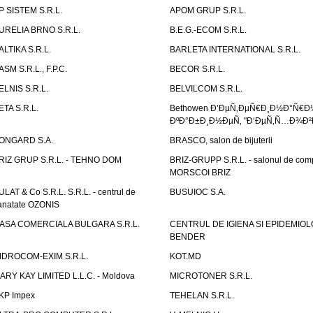
P SISTEM S.R.L.
APOM GRUP S.R.L.
URELIA BRNO S.R.L.
B.E.G.-ECOM S.R.L.
ALTIKA S.R.L.
BARLETA INTERNATIONAL S.R.L.
ASM S.R.L., F.P.C.
BECOR S.R.L.
ELNIS S.R.L.
BELVILCOM S.R.L.
ETA S.R.L.
Bethowen Ð’ÐµÑ‚ÐµÑ€Ð¸Ð½Ð°Ñ€Ð
ÐºÐ°Ð±Ð¸Ð½ÐµÑ‚ "Ð‘ÐµÑ‚Ñ…Ð¾Ð²
ONGARD S.A.
BRASCO, salon de bijuterii
RIZ GRUP S.R.L. - TEHNO DOM
BRIZ-GRUPP S.R.L. - salonul de com
MORSCOI BRIZ
ULAT & Co S.R.L. S.R.L. - centrul de
BUSUIOC S.A.
anatate OZONIS
ASA COMERCIALA BULGARA S.R.L.
CENTRUL DE IGIENA SI EPIDEMIOL
BENDER
IDROCOM-EXIM S.R.L.
KOT.MD
ARY KAY LIMITED L.L.C. - Moldova
MICROTONER S.R.L.
KP Impex
TEHELAN S.R.L.