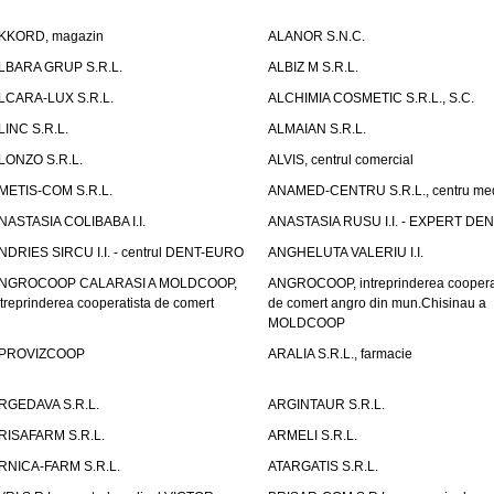
KKORD, magazin
ALANOR S.N.C.
LBARA GRUP S.R.L.
ALBIZ M S.R.L.
LCARA-LUX S.R.L.
ALCHIMIA COSMETIC S.R.L., S.C.
LINC S.R.L.
ALMAIAN S.R.L.
LONZO S.R.L.
ALVIS, centrul comercial
METIS-COM S.R.L.
ANAMED-CENTRU S.R.L., centru med
NASTASIA COLIBABA I.I.
ANASTASIA RUSU I.I. - EXPERT DE
NDRIES SIRCU I.I. - centrul DENT-EURO
ANGHELUTA VALERIU I.I.
NGROCOOP CALARASI A MOLDCOOP,
ANGROCOOP, intreprinderea coopera
ntreprinderea cooperatista de comert
de comert angro din mun.Chisinau a
MOLDCOOP
PROVIZCOOP
ARALIA S.R.L., farmacie
RGEDAVA S.R.L.
ARGINTAUR S.R.L.
RISAFARM S.R.L.
ARMELI S.R.L.
RNICA-FARM S.R.L.
ATARGATIS S.R.L.