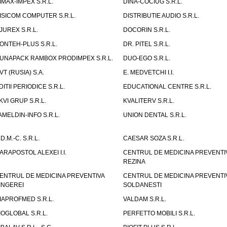
IMAX-IMPEX S.R.L.
DINA-COCIUG S.R.L.
ISICOM COMPUTER S.R.L.
DISTRIBUTIE AUDIO S.R.L.
JUREX S.R.L.
DOCORIN S.R.L.
ONTEH-PLUS S.R.L.
DR. PITEL S.R.L.
UNAPACK RAMBOX PRODIMPEX S.R.L.
DUO-EGO S.R.L.
VT (RUSIA) S.A.
E. MEDVETCHI I.I.
DITII PERIODICE S.R.L.
EDUCATIONAL CENTRE S.R.L.
KVI GRUP S.R.L.
KVALITERV S.R.L.
AMELDIN-INFO S.R.L.
UNION DENTAL S.R.L.
.D.M.-C. S.R.L.
CAESAR SOZA S.R.L.
ARAPOSTOL ALEXEI I.I.
CENTRUL DE MEDICINA PREVENTI
REZINA
ENTRUL DE MEDICINA PREVENTIVA
CENTRUL DE MEDICINA PREVENTI
INGEREI
SOLDANESTI
IAPROFMED S.R.L.
VALDAM S.R.L.
IOGLOBAL S.R.L.
PERFETTO MOBILI S.R.L.