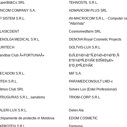
uperBit&Co SRL
TEHNOSTIL S.R.L.
INCOM COMPANY S.A.
ADMAVICOM PLUS SRL
P SISTEM S.R.L.
AV-MACROCOM S.R.L. - Computer ce
"AltaVista"
LASICDENT
Cosmomedfarm SRL
ENOLGA MEDICAL S.R.L.
DENOVA Royal Cosmetic Projects
URITECH
GOLTVIS-LUX S.R.L.
andbal Club Â«FORTUNAÂ»
Ð¡Ñ‚Ð¾Ð¼Ð°Ñ‚Ð¾Ð»Ð¾Ð³Ð¸Ñ
Ð”Ð¾ÐºÑ‚Ð¾Ñ€ ÐžÑ€ÐµÐ»
Ð’Ð¸ÐºÑ‚Ð¾Ñ€
ECADON S.R.L.
MiF S.A.
ITEH S.R.L.
PARAMEDCONSULT LMD-c
itmos Club SRL
Solvex Lux (Estel Professional)
TRUGURAS S.R.L., sanatoriu
TRIOM-CORP S.R.L.
ALERI-LUX S.R.L.
Delev Ala
chipamente de protectie in Moldova
EDOM COSMETIC
XPROTEH S.R.L.
Farmona