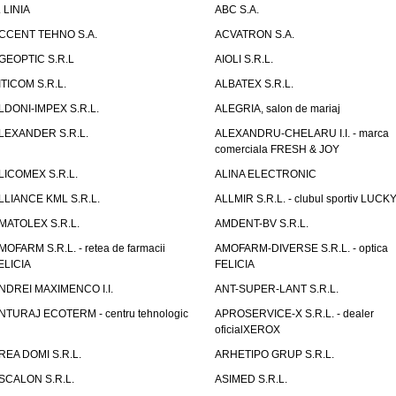
. LINIA
ABC S.A.
CCENT TEHNO S.A.
ACVATRON S.A.
GEOPTIC S.R.L
AIOLI S.R.L.
ITICOM S.R.L.
ALBATEX S.R.L.
LDONI-IMPEX S.R.L.
ALEGRIA, salon de mariaj
LEXANDER S.R.L.
ALEXANDRU-CHELARU I.I. - marca
comerciala FRESH & JOY
LICOMEX S.R.L.
ALINA ELECTRONIC
LLIANCE KML S.R.L.
ALLMIR S.R.L. - clubul sportiv LUCKY
MATOLEX S.R.L.
AMDENT-BV S.R.L.
MOFARM S.R.L. - retea de farmacii
AMOFARM-DIVERSE S.R.L. - optica
ELICIA
FELICIA
NDREI MAXIMENCO I.I.
ANT-SUPER-LANT S.R.L.
NTURAJ ECOTERM - centru tehnologic
APROSERVICE-X S.R.L. - dealer
oficialXEROX
REA DOMI S.R.L.
ARHETIPO GRUP S.R.L.
SCALON S.R.L.
ASIMED S.R.L.