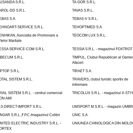
USANDA S.R.L.
TA-GOR S.R.L.
AROL-DD S.R.L.
TAVAS S.R.L.
EBAS S.A.
TEBAS-V S.R.L.
EHNOART-SERVICE S.R.L.
TEHOPTIMED S.A.
ENHIKAN, Asociatia de Promovare a
TEOCOM LUX S.R.L.
rtelor Martiale
ESSA SERVICE-COM S.R.L.
TESSIA S.R.L. - magazinul FOXTROT
IBECUM S.R.L.
TIMPUL, Clubul Republican al Oamen
Afaceri
IPTOP S.R.L.
TIRAET S.A.
OTAL SISTEM S.R.L.
TRAVERS, clubul turistic sportiv de
intremare
RIAL SISTEM S.R.L. - centrul comercial
TRICOLUX S.R.L. - magazinul X-STY
ON AMI
.S.DIRECT-IMPORT S.R.L.
UMSPORT M S.R.L. - magazin UMB
NGAR S.R.L.,F.P.C./magazinul Colibri
UNIC S.A.
NITED ELECTRIC INDUSTRY S.R.L. -
UNIUNEA CHINOLOGICA DIN MOLD
ORTEX