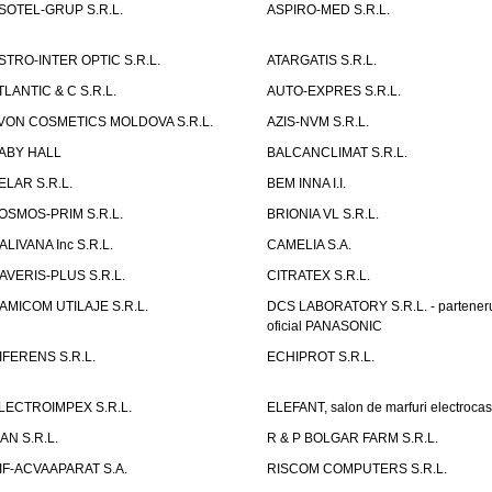
SOTEL-GRUP S.R.L.
ASPIRO-MED S.R.L.
STRO-INTER OPTIC S.R.L.
ATARGATIS S.R.L.
TLANTIC & C S.R.L.
AUTO-EXPRES S.R.L.
VON COSMETICS MOLDOVA S.R.L.
AZIS-NVM S.R.L.
ABY HALL
BALCANCLIMAT S.R.L.
ELAR S.R.L.
BEM INNA I.I.
OSMOS-PRIM S.R.L.
BRIONIA VL S.R.L.
ALIVANA Inc S.R.L.
CAMELIA S.A.
AVERIS-PLUS S.R.L.
CITRATEX S.R.L.
AMICOM UTILAJE S.R.L.
DCS LABORATORY S.R.L. - partener
oficial PANASONIC
IFERENS S.R.L.
ECHIPROT S.R.L.
LECTROIMPEX S.R.L.
ELEFANT, salon de marfuri electrocas
IAN S.R.L.
R & P BOLGAR FARM S.R.L.
IF-ACVAAPARAT S.A.
RISCOM COMPUTERS S.R.L.