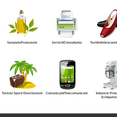
Sanatate/Frumusete
Servicii/Consultanta
Textile/Imbracami
Turism/ Sport/ Divertisment
Comunicatii/Telecomunicatii
Industrie Prel
Echipame