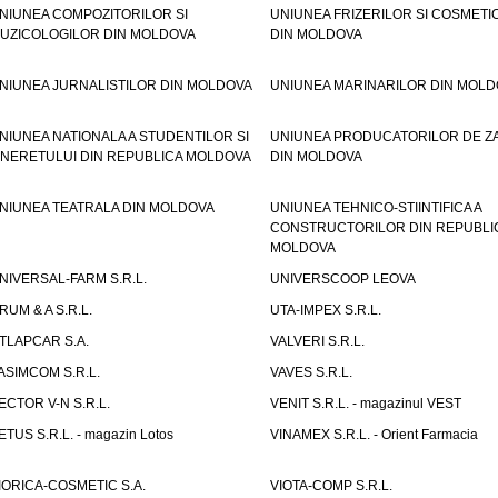
NIUNEA COMPOZITORILOR SI
UNIUNEA FRIZERILOR SI COSMETI
UZICOLOGILOR DIN MOLDOVA
DIN MOLDOVA
NIUNEA JURNALISTILOR DIN MOLDOVA
UNIUNEA MARINARILOR DIN MOLD
NIUNEA NATIONALA A STUDENTILOR SI
UNIUNEA PRODUCATORILOR DE Z
INERETULUI DIN REPUBLICA MOLDOVA
DIN MOLDOVA
NIUNEA TEATRALA DIN MOLDOVA
UNIUNEA TEHNICO-STIINTIFICA A
CONSTRUCTORILOR DIN REPUBLI
MOLDOVA
NIVERSAL-FARM S.R.L.
UNIVERSCOOP LEOVA
RUM & A S.R.L.
UTA-IMPEX S.R.L.
TLAPCAR S.A.
VALVERI S.R.L.
ASIMCOM S.R.L.
VAVES S.R.L.
ECTOR V-N S.R.L.
VENIT S.R.L. - magazinul VEST
ETUS S.R.L. - magazin Lotos
VINAMEX S.R.L. - Orient Farmacia
IORICA-COSMETIC S.A.
VIOTA-COMP S.R.L.