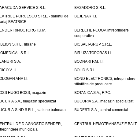
ARACUDA-SERVICE S.R.L.
BASADORO S.R.L.
EATRICE PORCESCU S.R.L. - salonul de
BEJENARI I.I.
ariaj BEATRICE
ENDERIRINOCTORG I.U.M.
BERECHET-COOP, intreprindere
cooperativa
IBLION S.R.L., librarie
BICSALT-GRUP S.R.L.
IOMEDICAL S.R.L.
BIRIUZA TOPORAS I.I.
LANURI S.A.
BODNARI P.M. I.I.
OICO V. I.I.
BOLID S.R.L.
OLOGAN ANA I.I.
BOND ELECTRONICS, intreprindere
stiintifica de producere
OSS HUGO BOSS, magazin
BOTANICA S.A., F.P.C.
UCURIA S.A., magazin specializat
BUCURIA S.A., magazin specializat
UCURIA-SIND S.R.L., statiune balneara
BUDESTI S.A., centrul comercial
ENTRUL DE DIAGNOSTIC BENDER,
CENTRUL HEMOTRANSFUZIE BALT
ntreprindere municipala