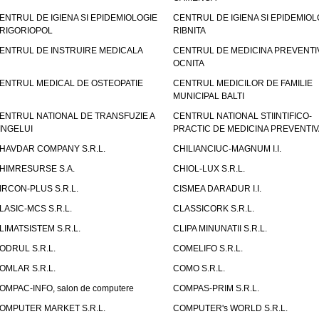
ENTRUL DE IGIENA SI EPIDEMIOLOGIE
CENTRUL DE IGIENA SI EPIDEMIOL
RIGORIOPOL
RIBNITA
ENTRUL DE INSTRUIRE MEDICALA
CENTRUL DE MEDICINA PREVENTI
OCNITA
ENTRUL MEDICAL DE OSTEOPATIE
CENTRUL MEDICILOR DE FAMILIE
MUNICIPAL BALTI
ENTRUL NATIONAL DE TRANSFUZIE A
CENTRUL NATIONAL STIINTIFICO-
INGELUI
PRACTIC DE MEDICINA PREVENTIV
HAVDAR COMPANY S.R.L.
CHILIANCIUC-MAGNUM I.I.
HIMRESURSE S.A.
CHIOL-LUX S.R.L.
IRCON-PLUS S.R.L.
CISMEA DARADUR I.I.
LASIC-MCS S.R.L.
CLASSICORK S.R.L.
LIMATSISTEM S.R.L.
CLIPA MINUNATII S.R.L.
ODRUL S.R.L.
COMELIFO S.R.L.
OMLAR S.R.L.
COMO S.R.L.
OMPAC-INFO, salon de computere
COMPAS-PRIM S.R.L.
OMPUTER MARKET S.R.L.
COMPUTER's WORLD S.R.L.