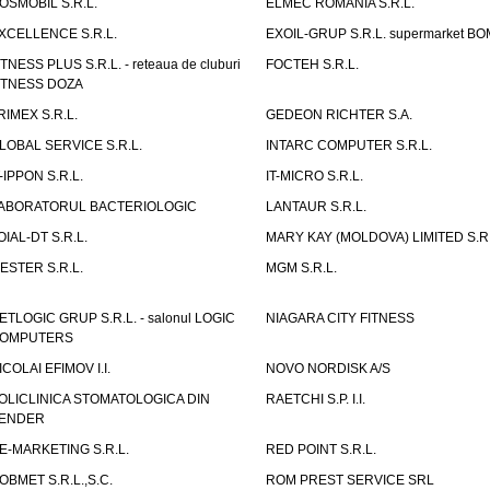
OSMOBIL S.R.L.
ELMEC ROMANIA S.R.L.
XCELLENCE S.R.L.
EXOIL-GRUP S.R.L. supermarket B
ITNESS PLUS S.R.L. - reteaua de cluburi
FOCTEH S.R.L.
ITNESS DOZA
RIMEX S.R.L.
GEDEON RICHTER S.A.
LOBAL SERVICE S.R.L.
INTARC COMPUTER S.R.L.
T-IPPON S.R.L.
IT-MICRO S.R.L.
ABORATORUL BACTERIOLOGIC
LANTAUR S.R.L.
OIAL-DT S.R.L.
MARY KAY (MOLDOVA) LIMITED S.R.
ESTER S.R.L.
MGM S.R.L.
ETLOGIC GRUP S.R.L. - salonul LOGIC
NIAGARA CITY FITNESS
OMPUTERS
ICOLAI EFIMOV I.I.
NOVO NORDISK A/S
OLICLINICA STOMATOLOGICA DIN
RAETCHI S.P. I.I.
ENDER
E-MARKETING S.R.L.
RED POINT S.R.L.
OBMET S.R.L.,S.C.
ROM PREST SERVICE SRL