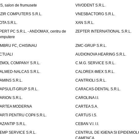
IS, salon de frumusete
VIVODENT S.R.L.
IZIR COMPUTERS S.R.L.
VNESBACTORG S.R.L.
OTA S.R.L.
XAN S.R.L.
PERT PC S.R.L. - ANDOMAX, centru de
ZEPTER INTERNATIONAL S.R.L.
omputere
IMBRU FC, CHISINAU
ZMC-GRUP S.R.L.
CTUALI
AUDIONOVA HEARING S.R.L.
ZMOL COMPANY S.R.L.
C.M.G. SERVICE S.R.L.
ALMED-NALCAS S.R.L.
CALOREX-IMEX S.R.L.
AMINS S.R.L.
CANTRIOLI S.R.L.
APSULIT-GRUP S.R.L.
CARACAS-DENTAL S.R.L.
ARION S.R.L.
CAROLINA I.I.
ARTEA MODERNA
CARTEA S.A.
ARTI PENTRU COPII S.R.L.
CARTUS I.S.
AZANTIP S.R.L.
CEBAN V.I. I.I.
EMP SERVICE S.R.L.
CENTRUL DE IGIENA SI EPIDEMIOL
CAMENCA