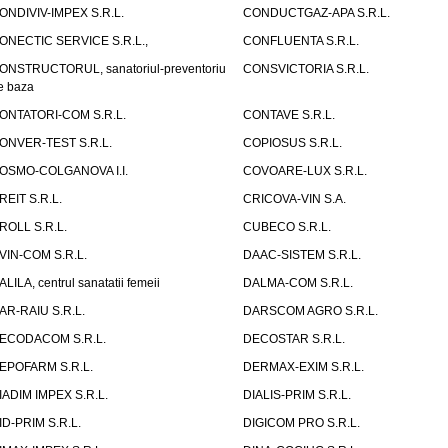
ONDIVIV-IMPEX S.R.L.
CONDUCTGAZ-APA S.R.L.
ONECTIC SERVICE S.R.L.,
CONFLUENTA S.R.L.
ONSTRUCTORUL, sanatoriul-preventoriu
CONSVICTORIA S.R.L.
e baza
ONTATORI-COM S.R.L.
CONTAVE S.R.L.
ONVER-TEST S.R.L.
COPIOSUS S.R.L.
OSMO-COLGANOVA I.I.
COVOARE-LUX S.R.L.
REIT S.R.L.
CRICOVA-VIN S.A.
ROLL S.R.L.
CUBECO S.R.L.
VIN-COM S.R.L.
DAAC-SISTEM S.R.L.
ALILA, centrul sanatatii femeii
DALMA-COM S.R.L.
AR-RAIU S.R.L.
DARSCOM AGRO S.R.L.
ECODACOM S.R.L.
DECOSTAR S.R.L.
EPOFARM S.R.L.
DERMAX-EXIM S.R.L.
IADIM IMPEX S.R.L.
DIALIS-PRIM S.R.L.
ID-PRIM S.R.L.
DIGICOM PRO S.R.L.