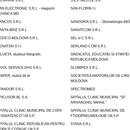
USFARM S.R.L.
S.E.P. NESTLE S.A.
AN ELECTRONIC S.R.L. - magazin
SAN-FLORIN I.I.
EHNICA.MD
ANCOS S.R.L.
SANDORIA S.R.L. - Stomatologia BI
ANTA-BRIZ S.R.L.
SANVITCOM S.R.L.
EDICO-MOLDOVA S.R.L.
SEL si C S.R.L.
ENATSKI D I.I.
SERLAND-COM S.R.L.
ILUETA, studioul fotografic
SINDICATUL EDUCATIEI SI STIINTEI
REPUBLICA MOLDOVA
IVOL SERVICE DHS S.R.L.
SLOIMPEX S.R.L.
NIPER, clubul de tir
SOCIETATEA AMATORILOR DE CIINI
MOLDOVA
PANDOR S.R.L.
SPECTROMED
PICUSOR-BL S.A.
SPITALUL CLINIC MUNICIPAL "SF.
ARHANGHEL MIHAIL"
PITALUL CLINIC MUNICIPAL DE COPII
SPITALUL CLINIC MUNICIPAL DE
V.IGNATENCO" I.M.S.P.
FTIZIOPNEUMOLOGIE I.M.S.P.
PITALUL CLINIC REPUBLICAN PENTRU
STANA S.R.L.
OPII "E.COTAGA" I.M.S.P.