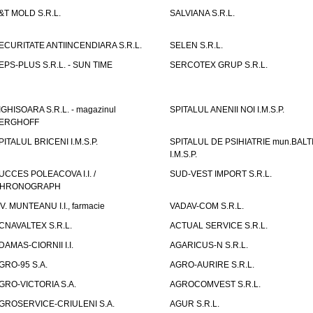
&T MOLD S.R.L.
SALVIANA S.R.L.
ECURITATE ANTIINCENDIARA S.R.L.
SELEN S.R.L.
EPS-PLUS S.R.L. - SUN TIME
SERCOTEX GRUP S.R.L.
IGHISOARA S.R.L. - magazinul
SPITALUL ANENII NOI I.M.S.P.
ERGHOFF
PITALUL BRICENI I.M.S.P.
SPITALUL DE PSIHIATRIE mun.BALT
I.M.S.P.
UCCES POLEACOVA I.I. /
SUD-VEST IMPORT S.R.L.
HRONOGRAPH
.V. MUNTEANU I.I., farmacie
VADAV-COM S.R.L.
CNAVALTEX S.R.L.
ACTUAL SERVICE S.R.L.
DAMAS-CIORNII I.I.
AGARICUS-N S.R.L.
GRO-95 S.A.
AGRO-AURIRE S.R.L.
GRO-VICTORIA S.A.
AGROCOMVEST S.R.L.
GROSERVICE-CRIULENI S.A.
AGUR S.R.L.