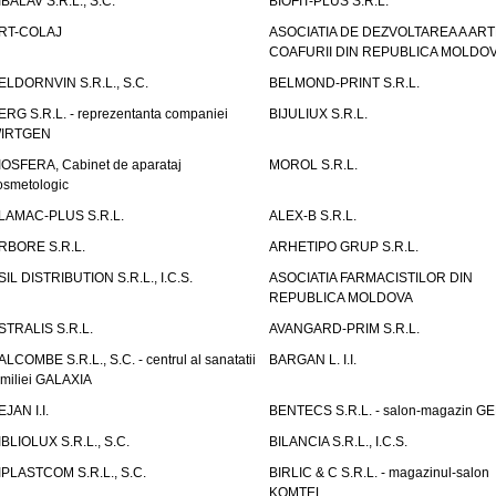
IBALAV S.R.L., S.C.
BIOFIT-PLUS S.R.L.
RT-COLAJ
ASOCIATIA DE DEZVOLTAREA A ART
COAFURII DIN REPUBLICA MOLDO
ELDORNVIN S.R.L., S.C.
BELMOND-PRINT S.R.L.
ERG S.R.L. - reprezentanta companiei
BIJULIUX S.R.L.
IRTGEN
IOSFERA, Cabinet de aparataj
MOROL S.R.L.
osmetologic
LAMAC-PLUS S.R.L.
ALEX-B S.R.L.
RBORE S.R.L.
ARHETIPO GRUP S.R.L.
SIL DISTRIBUTION S.R.L., I.C.S.
ASOCIATIA FARMACISTILOR DIN
REPUBLICA MOLDOVA
STRALIS S.R.L.
AVANGARD-PRIM S.R.L.
ALCOMBE S.R.L., S.C. - centrul al sanatatii
BARGAN L. I.I.
amiliei GALAXIA
EJAN I.I.
BENTECS S.R.L. - salon-magazin G
IBLIOLUX S.R.L., S.C.
BILANCIA S.R.L., I.C.S.
IPLASTCOM S.R.L., S.C.
BIRLIC & C S.R.L. - magazinul-salon
KOMTEL