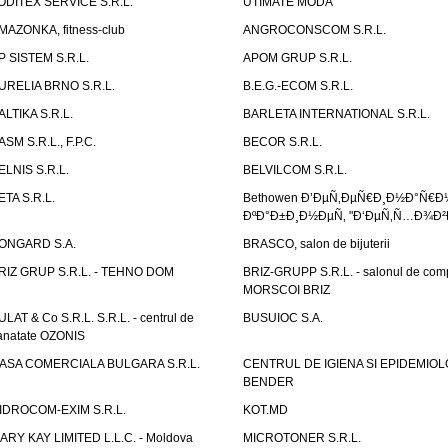
ODITEX SERVICE S.R.L.
UTIMATE MODA
MAZONKA, fitness-club
ANGROCONSCOM S.R.L.
P SISTEM S.R.L.
APOM GRUP S.R.L.
URELIA BRNO S.R.L.
B.E.G.-ECOM S.R.L.
ALTIKA S.R.L.
BARLETA INTERNATIONAL S.R.L.
ASM S.R.L., F.P.C.
BECOR S.R.L.
ELNIS S.R.L.
BELVILCOM S.R.L.
ETA S.R.L.
Bethowen Ð’ÐµÑ‚ÐµÑ€Ð¸Ð½Ð°Ñ€Ð
ÐºÐ°Ð±Ð¸Ð½ÐµÑ‚ "Ð‘ÐµÑ‚Ñ…Ð¾Ð²
ONGARD S.A.
BRASCO, salon de bijuterii
RIZ GRUP S.R.L. - TEHNO DOM
BRIZ-GRUPP S.R.L. - salonul de com
MORSCOI BRIZ
ULAT & Co S.R.L. S.R.L. - centrul de
BUSUIOC S.A.
anatate OZONIS
ASA COMERCIALA BULGARA S.R.L.
CENTRUL DE IGIENA SI EPIDEMIOL
BENDER
IDROCOM-EXIM S.R.L.
KOT.MD
ARY KAY LIMITED L.L.C. - Moldova
MICROTONER S.R.L.