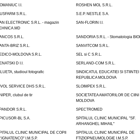
OMANIUC I.I.
ROSHEN MOL S.R.L.
USFARM S.R.L.
S.E.P. NESTLE S.A.
AN ELECTRONIC S.R.L. - magazin
SAN-FLORIN I.I.
EHNICA.MD
ANCOS S.R.L.
SANDORIA S.R.L. - Stomatologia BI
ANTA-BRIZ S.R.L.
SANVITCOM S.R.L.
EDICO-MOLDOVA S.R.L.
SEL si C S.R.L.
ENATSKI D I.I.
SERLAND-COM S.R.L.
ILUETA, studioul fotografic
SINDICATUL EDUCATIEI SI STIINTEI
REPUBLICA MOLDOVA
IVOL SERVICE DHS S.R.L.
SLOIMPEX S.R.L.
NIPER, clubul de tir
SOCIETATEA AMATORILOR DE CIINI
MOLDOVA
PANDOR S.R.L.
SPECTROMED
PICUSOR-BL S.A.
SPITALUL CLINIC MUNICIPAL "SF.
ARHANGHEL MIHAIL"
PITALUL CLINIC MUNICIPAL DE COPII
SPITALUL CLINIC MUNICIPAL DE
V.IGNATENCO" I.M.S.P.
FTIZIOPNEUMOLOGIE I.M.S.P.