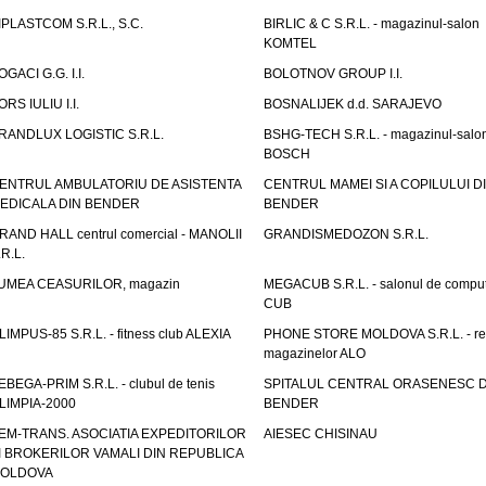
IPLASTCOM S.R.L., S.C.
BIRLIC & C S.R.L. - magazinul-salon
KOMTEL
OGACI G.G. I.I.
BOLOTNOV GROUP I.I.
ORS IULIU I.I.
BOSNALIJEK d.d. SARAJEVO
RANDLUX LOGISTIC S.R.L.
BSHG-TECH S.R.L. - magazinul-salo
BOSCH
ENTRUL AMBULATORIU DE ASISTENTA
CENTRUL MAMEI SI A COPILULUI D
EDICALA DIN BENDER
BENDER
RAND HALL centrul comercial - MANOLII
GRANDISMEDOZON S.R.L.
.R.L.
UMEA CEASURILOR, magazin
MEGACUB S.R.L. - salonul de compu
CUB
LIMPUS-85 S.R.L. - fitness club ALEXIA
PHONE STORE MOLDOVA S.R.L. - re
magazinelor ALO
EBEGA-PRIM S.R.L. - clubul de tenis
SPITALUL CENTRAL ORASENESC D
LIMPIA-2000
BENDER
EM-TRANS. ASOCIATIA EXPEDITORILOR
AIESEC CHISINAU
I BROKERILOR VAMALI DIN REPUBLICA
OLDOVA