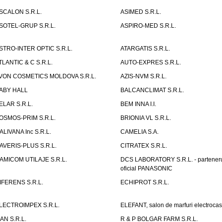
SCALON S.R.L.
ASIMED S.R.L.
SOTEL-GRUP S.R.L.
ASPIRO-MED S.R.L.
STRO-INTER OPTIC S.R.L.
ATARGATIS S.R.L.
TLANTIC & C S.R.L.
AUTO-EXPRES S.R.L.
VON COSMETICS MOLDOVA S.R.L.
AZIS-NVM S.R.L.
ABY HALL
BALCANCLIMAT S.R.L.
ELAR S.R.L.
BEM INNA I.I.
OSMOS-PRIM S.R.L.
BRIONIA VL S.R.L.
ALIVANA Inc S.R.L.
CAMELIA S.A.
AVERIS-PLUS S.R.L.
CITRATEX S.R.L.
AMICOM UTILAJE S.R.L.
DCS LABORATORY S.R.L. - partener
oficial PANASONIC
IFERENS S.R.L.
ECHIPROT S.R.L.
LECTROIMPEX S.R.L.
ELEFANT, salon de marfuri electrocas
IAN S.R.L.
R & P BOLGAR FARM S.R.L.