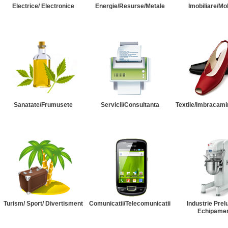
Electrice/ Electronice
Energie/Resurse/Metale
Imobiliare/Mob
Sanatate/Frumusete
Servicii/Consultanta
Textile/Imbracami
Turism/ Sport/ Divertisment
Comunicatii/Telecomunicatii
Industrie Prel
Echipame