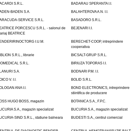
ACARDI S.R.L.
BADARAU SPERANTA I.I.
ADEN-BADEN S.A.
BALAHTEROVA A.N. I.I.
ARACUDA-SERVICE S.R.L.
BASADORO S.R.L.
EATRICE PORCESCU S.R.L. - salonul de
BEJENARI I.I.
ariaj BEATRICE
ENDERIRINOCTORG I.U.M.
BERECHET-COOP, intreprindere
cooperativa
IBLION S.R.L., librarie
BICSALT-GRUP S.R.L.
IOMEDICAL S.R.L.
BIRIUZA TOPORAS I.I.
LANURI S.A.
BODNARI P.M. I.I.
OICO V. I.I.
BOLID S.R.L.
OLOGAN ANA I.I.
BOND ELECTRONICS, intreprindere
stiintifica de producere
OSS HUGO BOSS, magazin
BOTANICA S.A., F.P.C.
UCURIA S.A., magazin specializat
BUCURIA S.A., magazin specializat
UCURIA-SIND S.R.L., statiune balneara
BUDESTI S.A., centrul comercial