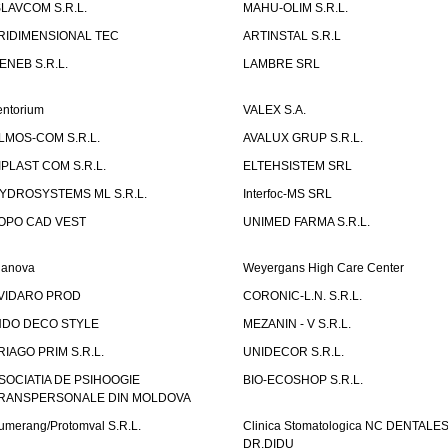
SLAVCOM S.R.L.
MAHU-OLIM S.R.L.
RIDIMENSIONAL TEC
ARTINSTAL S.R.L
ENEB S.R.L.
LAMBRE SRL
entorium
VALEX S.A.
LMOS-COM S.R.L.
AVALUX GRUP S.R.L.
IPLAST COM S.R.L.
ELTEHSISTEM SRL
YDROSYSTEMS ML S.R.L.
Interfoc-MS SRL
OPO CAD VEST
UNIMED FARMA S.R.L.
ianova
Weyergans High Care Center
VIDARO PROD
CORONIC-L.N. S.R.L.
NDO DECO STYLE
MEZANIN - V S.R.L.
RIAGO PRIM S.R.L.
UNIDECOR S.R.L.
SOCIATIA DE PSIHOOGIE
BIO-ECOSHOP S.R.L.
RANSPERSONALE DIN MOLDOVA
umerang/Protomval S.R.L.
Clinica Stomatologica NC DENTALE
DR.DIDU