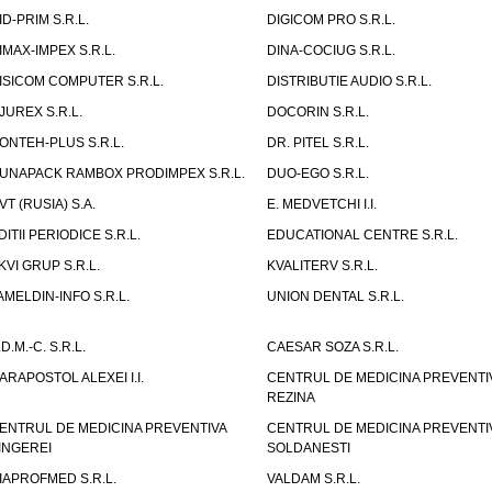
ID-PRIM S.R.L.
DIGICOM PRO S.R.L.
IMAX-IMPEX S.R.L.
DINA-COCIUG S.R.L.
ISICOM COMPUTER S.R.L.
DISTRIBUTIE AUDIO S.R.L.
JUREX S.R.L.
DOCORIN S.R.L.
ONTEH-PLUS S.R.L.
DR. PITEL S.R.L.
UNAPACK RAMBOX PRODIMPEX S.R.L.
DUO-EGO S.R.L.
VT (RUSIA) S.A.
E. MEDVETCHI I.I.
DITII PERIODICE S.R.L.
EDUCATIONAL CENTRE S.R.L.
KVI GRUP S.R.L.
KVALITERV S.R.L.
AMELDIN-INFO S.R.L.
UNION DENTAL S.R.L.
.D.M.-C. S.R.L.
CAESAR SOZA S.R.L.
ARAPOSTOL ALEXEI I.I.
CENTRUL DE MEDICINA PREVENTI
REZINA
ENTRUL DE MEDICINA PREVENTIVA
CENTRUL DE MEDICINA PREVENTI
INGEREI
SOLDANESTI
IAPROFMED S.R.L.
VALDAM S.R.L.