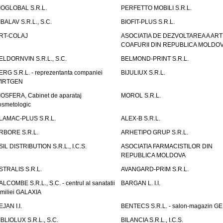
IOGLOBAL S.R.L.
PERFETTO MOBILI S.R.L.
IBALAV S.R.L., S.C.
BIOFIT-PLUS S.R.L.
RT-COLAJ
ASOCIATIA DE DEZVOLTAREA A ART
COAFURII DIN REPUBLICA MOLDO
ELDORNVIN S.R.L., S.C.
BELMOND-PRINT S.R.L.
ERG S.R.L. - reprezentanta companiei
BIJULIUX S.R.L.
IRTGEN
IOSFERA, Cabinet de aparataj
MOROL S.R.L.
osmetologic
LAMAC-PLUS S.R.L.
ALEX-B S.R.L.
RBORE S.R.L.
ARHETIPO GRUP S.R.L.
SIL DISTRIBUTION S.R.L., I.C.S.
ASOCIATIA FARMACISTILOR DIN
REPUBLICA MOLDOVA
STRALIS S.R.L.
AVANGARD-PRIM S.R.L.
ALCOMBE S.R.L., S.C. - centrul al sanatatii
BARGAN L. I.I.
amiliei GALAXIA
EJAN I.I.
BENTECS S.R.L. - salon-magazin G
IBLIOLUX S.R.L., S.C.
BILANCIA S.R.L., I.C.S.