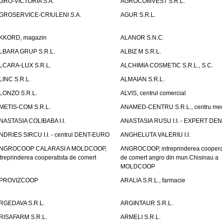
GRO-VICTORIA S.A.
AGROCOMVEST S.R.L.
GROSERVICE-CRIULENI S.A.
AGUR S.R.L.
KKORD, magazin
ALANOR S.N.C.
LBARA GRUP S.R.L.
ALBIZ M S.R.L.
LCARA-LUX S.R.L.
ALCHIMIA COSMETIC S.R.L., S.C.
LINC S.R.L.
ALMAIAN S.R.L.
LONZO S.R.L.
ALVIS, centrul comercial
METIS-COM S.R.L.
ANAMED-CENTRU S.R.L., centru med
NASTASIA COLIBABA I.I.
ANASTASIA RUSU I.I. - EXPERT DE
NDRIES SIRCU I.I. - centrul DENT-EURO
ANGHELUTA VALERIU I.I.
NGROCOOP CALARASI A MOLDCOOP,
ANGROCOOP, intreprinderea coopera
ntreprinderea cooperatista de comert
de comert angro din mun.Chisinau a
MOLDCOOP
PROVIZCOOP
ARALIA S.R.L., farmacie
RGEDAVA S.R.L.
ARGINTAUR S.R.L.
RISAFARM S.R.L.
ARMELI S.R.L.