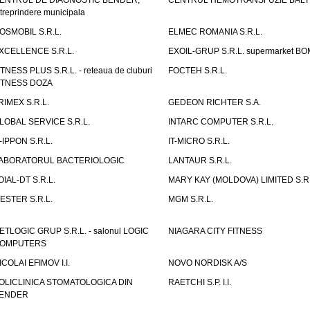
ENTRUL DE DIAGNOSTIC BENDER,
CENTRUL HEMOTRANSFUZIE BALT
ntreprindere municipala
OSMOBIL S.R.L.
ELMEC ROMANIA S.R.L.
XCELLENCE S.R.L.
EXOIL-GRUP S.R.L. supermarket B
ITNESS PLUS S.R.L. - reteaua de cluburi
FOCTEH S.R.L.
ITNESS DOZA
RIMEX S.R.L.
GEDEON RICHTER S.A.
LOBAL SERVICE S.R.L.
INTARC COMPUTER S.R.L.
T-IPPON S.R.L.
IT-MICRO S.R.L.
ABORATORUL BACTERIOLOGIC
LANTAUR S.R.L.
OIAL-DT S.R.L.
MARY KAY (MOLDOVA) LIMITED S.R.
ESTER S.R.L.
MGM S.R.L.
ETLOGIC GRUP S.R.L. - salonul LOGIC
NIAGARA CITY FITNESS
OMPUTERS
ICOLAI EFIMOV I.I.
NOVO NORDISK A/S
OLICLINICA STOMATOLOGICA DIN
RAETCHI S.P. I.I.
ENDER