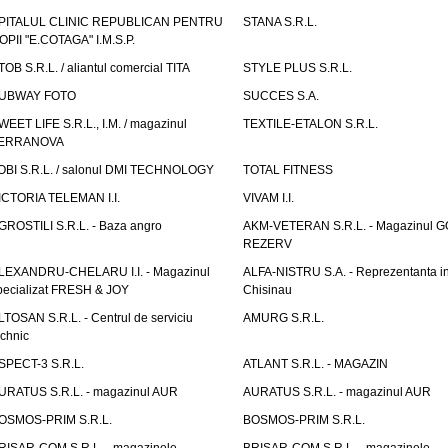
PITALUL CLINIC REPUBLICAN PENTRU
STANA S.R.L.
OPII "E.COTAGA" I.M.S.P.
TOB S.R.L. / aliantul comercial TITA
STYLE PLUS S.R.L.
UBWAY FOTO
SUCCES S.A.
WEET LIFE S.R.L., I.M. / magazinul
TEXTILE-ETALON S.R.L.
ERRANOVA
OBI S.R.L. / salonul DMI TECHNOLOGY
TOTAL FITNESS
ICTORIA TELEMAN I.I.
VIVAM I.I.
GROSTILI S.R.L. - Baza angro
AKM-VETERAN S.R.L. - Magazinul 
REZERV
LEXANDRU-CHELARU I.I. - Magazinul
ALFA-NISTRU S.A. - Reprezentanta i
pecializat FRESH & JOY
Chisinau
LTOSAN S.R.L. - Centrul de serviciu
AMURG S.R.L.
echnic
SPECT-3 S.R.L.
ATLANT S.R.L. - MAGAZIN
URATUS S.R.L. - magazinul AUR
AURATUS S.R.L. - magazinul AUR
OSMOS-PRIM S.R.L.
BOSMOS-PRIM S.R.L.