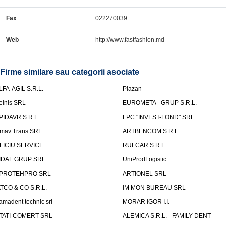
Fax
022270039
Web
http://www.fastfashion.md
Firme similare sau categorii asociate
LFA-AGIL S.R.L.
Plazan
elnis SRL
EUROMETA - GRUP S.R.L.
PIDAVR S.R.L.
FPC "INVEST-FOND" SRL
mav Trans SRL
ARTBENCOM S.R.L.
FICIU SERVICE
RULCAR S.R.L.
IDAL GRUP SRL
UniProdLogistic
PROTEHPRO SRL
ARTIONEL SRL
ATCO & CO S.R.L.
IM MON BUREAU SRL
amadent technic srl
MORAR IGOR I.I.
TATI-COMERT SRL
ALEMICA S.R.L. - FAMILY DENT