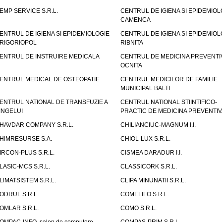
EMP SERVICE S.R.L.
CENTRUL DE IGIENA SI EPIDEMIOL
CAMENCA
ENTRUL DE IGIENA SI EPIDEMIOLOGIE
CENTRUL DE IGIENA SI EPIDEMIOL
RIGORIOPOL
RIBNITA
ENTRUL DE INSTRUIRE MEDICALA
CENTRUL DE MEDICINA PREVENTI
OCNITA
ENTRUL MEDICAL DE OSTEOPATIE
CENTRUL MEDICILOR DE FAMILIE
MUNICIPAL BALTI
ENTRUL NATIONAL DE TRANSFUZIE A
CENTRUL NATIONAL STIINTIFICO-
INGELUI
PRACTIC DE MEDICINA PREVENTIV
HAVDAR COMPANY S.R.L.
CHILIANCIUC-MAGNUM I.I.
HIMRESURSE S.A.
CHIOL-LUX S.R.L.
IRCON-PLUS S.R.L.
CISMEA DARADUR I.I.
LASIC-MCS S.R.L.
CLASSICORK S.R.L.
LIMATSISTEM S.R.L.
CLIPA MINUNATII S.R.L.
ODRUL S.R.L.
COMELIFO S.R.L.
OMLAR S.R.L.
COMO S.R.L.