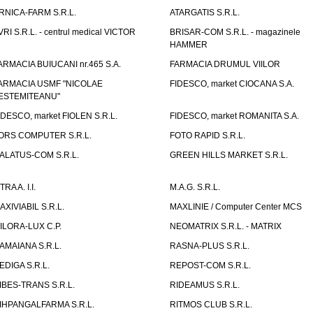
RNICA-FARM S.R.L.
ATARGATIS S.R.L.
VRI S.R.L. - centrul medical VICTOR
BRISAR-COM S.R.L. - magazinele
HAMMER
ARMACIA BUIUCANI nr.465 S.A.
FARMACIA DRUMUL VIILOR
ARMACIA USMF "NICOLAE
FIDESCO, market CIOCANA S.A.
ESTEMITEANU"
IDESCO, market FIOLEN S.R.L.
FIDESCO, market ROMANITA S.A.
ORS COMPUTER S.R.L.
FOTO RAPID S.R.L.
ALATUS-COM S.R.L.
GREEN HILLS MARKET S.R.L.
TRA A. I.I.
M.A.G. S.R.L.
AXIVIABIL S.R.L.
MAXLINIE / Computer Center MCS
ILORA-LUX C.P.
NEOMATRIX S.R.L. - MATRIX
AMAIANA S.R.L.
RASNA-PLUS S.R.L.
EDIGA S.R.L.
REPOST-COM S.R.L.
IBES-TRANS S.R.L.
RIDEAMUS S.R.L.
IHPANGALFARMA S.R.L.
RITMOS CLUB S.R.L.