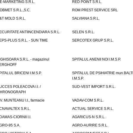
E-MARKETING S.R.L.
RED POINT S.R.L.
OBMET S.R.L.,S.C.
ROM PREST SERVICE SRL
&T MOLD S.R.L.
SALVIANA S.R.L.
ECURITATE ANTIINCENDIARA S.R.L.
SELEN S.R.L.
EPS-PLUS S.R.L. - SUN TIME
SERCOTEX GRUP S.R.L.
IGHISOARA S.R.L. - magazinul
SPITALUL ANENII NOI I.M.S.P.
ERGHOFF
PITALUL BRICENI I.M.S.P.
SPITALUL DE PSIHIATRIE mun.BALT
I.M.S.P.
UCCES POLEACOVA I.I. /
SUD-VEST IMPORT S.R.L.
HRONOGRAPH
.V. MUNTEANU I.I., farmacie
VADAV-COM S.R.L.
CNAVALTEX S.R.L.
ACTUAL SERVICE S.R.L.
DAMAS-CIORNII I.I.
AGARICUS-N S.R.L.
GRO-95 S.A.
AGRO-AURIRE S.R.L.