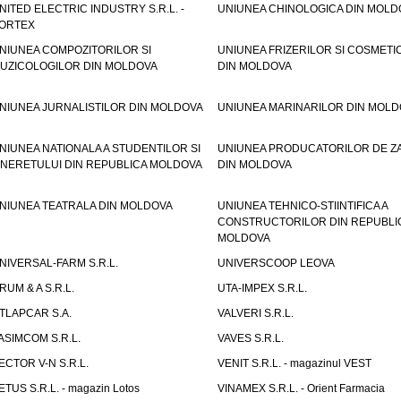
NITED ELECTRIC INDUSTRY S.R.L. -
UNIUNEA CHINOLOGICA DIN MOLD
ORTEX
NIUNEA COMPOZITORILOR SI
UNIUNEA FRIZERILOR SI COSMETI
UZICOLOGILOR DIN MOLDOVA
DIN MOLDOVA
NIUNEA JURNALISTILOR DIN MOLDOVA
UNIUNEA MARINARILOR DIN MOLD
NIUNEA NATIONALA A STUDENTILOR SI
UNIUNEA PRODUCATORILOR DE Z
INERETULUI DIN REPUBLICA MOLDOVA
DIN MOLDOVA
NIUNEA TEATRALA DIN MOLDOVA
UNIUNEA TEHNICO-STIINTIFICA A
CONSTRUCTORILOR DIN REPUBLI
MOLDOVA
NIVERSAL-FARM S.R.L.
UNIVERSCOOP LEOVA
RUM & A S.R.L.
UTA-IMPEX S.R.L.
TLAPCAR S.A.
VALVERI S.R.L.
ASIMCOM S.R.L.
VAVES S.R.L.
ECTOR V-N S.R.L.
VENIT S.R.L. - magazinul VEST
ETUS S.R.L. - magazin Lotos
VINAMEX S.R.L. - Orient Farmacia