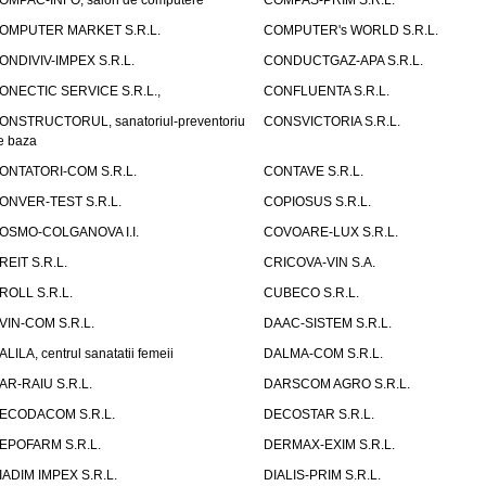
OMPAC-INFO, salon de computere
COMPAS-PRIM S.R.L.
OMPUTER MARKET S.R.L.
COMPUTER's WORLD S.R.L.
ONDIVIV-IMPEX S.R.L.
CONDUCTGAZ-APA S.R.L.
ONECTIC SERVICE S.R.L.,
CONFLUENTA S.R.L.
ONSTRUCTORUL, sanatoriul-preventoriu
CONSVICTORIA S.R.L.
e baza
ONTATORI-COM S.R.L.
CONTAVE S.R.L.
ONVER-TEST S.R.L.
COPIOSUS S.R.L.
OSMO-COLGANOVA I.I.
COVOARE-LUX S.R.L.
REIT S.R.L.
CRICOVA-VIN S.A.
ROLL S.R.L.
CUBECO S.R.L.
VIN-COM S.R.L.
DAAC-SISTEM S.R.L.
ALILA, centrul sanatatii femeii
DALMA-COM S.R.L.
AR-RAIU S.R.L.
DARSCOM AGRO S.R.L.
ECODACOM S.R.L.
DECOSTAR S.R.L.
EPOFARM S.R.L.
DERMAX-EXIM S.R.L.
IADIM IMPEX S.R.L.
DIALIS-PRIM S.R.L.