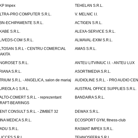
KP Impex
TEHELAN S.R.L.
LTRA-PRO COMPUTER S.R.L.
V. MELNIC I.I.
BN-ECHIPAMENTE S.R.L.
ACTIGEN S.R.L.
KABE S.R.L.
ALEXA-SERVICE S.R.L.
LIVEDS-COM S.R.L.
ALMAVAL-EXIM S.R.L.
LTOSAN S.R.L - CENTRU COMERCIAL
AMAS S.R.L.
AKITA
NGROSET S.R.L.
ANTEU LITVINIUC I.I. - ANTEU LUX
RIANA S.R.L.
ASORTIMEDIA S.R.L.
TRIUM S.R.L. - ANGELICA, salon de mariaj
AUDIOLINE S.R.L. - PRO AUDIO CE
UREOLA-1 S.R.L.
AUSTRAL OFFICE SUPPLIES S.R.L.
ALTO-COMERT S.R.L. - reprezentant
BANDAIRA S.R.L.
RAFT-BEARINGS
ENT CONSULT S.R.L. - ZIMBET 32
DEWAX S.R.L.
INA MEDICA S.R.L.
ECOSPORT GYM, fitness-club
ADU S.R.L.
RASMAT IMPEX S.R.L.
UCCES S.R.L.
TEHNOSFERA S.R.L.