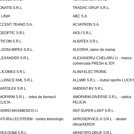
ONATIS S.R.L.
TRADAC GRUP S.R.L.
. LINIA
ABC S.A.
CCENT TEHNO S.A.
ACVATRON S.A.
GEOPTIC S.R.L
AIOLI S.R.L.
ITICOM S.R.L.
ALBATEX S.R.L.
LDONI-IMPEX S.R.L.
ALEGRIA, salon de mariaj
LEXANDER S.R.L.
ALEXANDRU-CHELARU I.I. - marca
comerciala FRESH & JOY
LICOMEX S.R.L.
ALINA ELECTRONIC
LLIANCE KML S.R.L.
ALLMIR S.R.L. - clubul sportiv LUCKY
MATOLEX S.R.L.
AMDENT-BV S.R.L.
MOFARM S.R.L. - retea de farmacii
AMOFARM-DIVERSE S.R.L. - optica
ELICIA
FELICIA
NDREI MAXIMENCO I.I.
ANT-SUPER-LANT S.R.L.
NTURAJ ECOTERM - centru tehnologic
APROSERVICE-X S.R.L. - dealer
oficialXEROX
REA DOMI S.R.L.
ARHETIPO GRUP S.R.L.