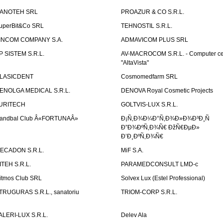
ANOTEH SRL
PROAZUR & CO S.R.L.
uperBit&Co SRL
TEHNOSTIL S.R.L.
INCOM COMPANY S.A.
ADMAVICOM PLUS SRL
P SISTEM S.R.L.
AV-MACROCOM S.R.L. - Computer ce
"AltaVista"
LASICDENT
Cosmomedfarm SRL
ENOLGA MEDICAL S.R.L.
DENOVA Royal Cosmetic Projects
URITECH
GOLTVIS-LUX S.R.L.
andbal Club Â«FORTUNAÂ»
Ð¡Ñ‚Ð¾Ð¼Ð°Ñ‚Ð¾Ð»Ð¾Ð³Ð¸Ñ
Ð”Ð¾ÐºÑ‚Ð¾Ñ€ ÐžÑ€ÐµÐ»
Ð’Ð¸ÐºÑ‚Ð¾Ñ€
ECADON S.R.L.
MiF S.A.
ITEH S.R.L.
PARAMEDCONSULT LMD-c
itmos Club SRL
Solvex Lux (Estel Professional)
TRUGURAS S.R.L., sanatoriu
TRIOM-CORP S.R.L.
ALERI-LUX S.R.L.
Delev Ala