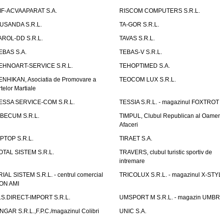
IF-ACVAAPARAT S.A.
RISCOM COMPUTERS S.R.L.
USANDA S.R.L.
TA-GOR S.R.L.
AROL-DD S.R.L.
TAVAS S.R.L.
EBAS S.A.
TEBAS-V S.R.L.
EHNOART-SERVICE S.R.L.
TEHOPTIMED S.A.
ENHIKAN, Asociatia de Promovare a
TEOCOM LUX S.R.L.
rtelor Martiale
ESSA SERVICE-COM S.R.L.
TESSIA S.R.L. - magazinul FOXTROT
IBECUM S.R.L.
TIMPUL, Clubul Republican al Oamen
Afaceri
IPTOP S.R.L.
TIRAET S.A.
OTAL SISTEM S.R.L.
TRAVERS, clubul turistic sportiv de
intremare
RIAL SISTEM S.R.L. - centrul comercial
TRICOLUX S.R.L. - magazinul X-STY
ON AMI
.S.DIRECT-IMPORT S.R.L.
UMSPORT M S.R.L. - magazin UMB
NGAR S.R.L.,F.P.C./magazinul Colibri
UNIC S.A.