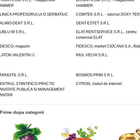
RISAR-COM S.R.L. - magazinele
BRISAR-COM S.R.L. - magazinele
AMMER
HAMMER
LINICA PROFESORULUI D.SERBATIUC
COMITEK S.R.L. - salonul DOXY TE
ALMIO-DENT S.R.L.
DENT-ESTET S.R.L.
UBLU-W S.R.L.
ELAT-RENTSERVICE S.R.L., centru
comercial ELAT
IDESCO, magazin
FIDESCO, market CIOCANA S.A., filia
LATON VALENTIN I.I.
RIUL VECHI S.R.L.
TAR&STIL S.R.L.
BOSMOS-PRIM S.R.L.
ENTRUL STIINTIFICO-PRACTIC
CITRON, clubul de Internet
ANATATE PUBLICA SI MANAGEMENT
ANITAR
Firme dupa categorii