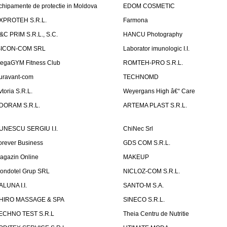
chipamente de protectie in Moldova
EDOM COSMETIC
XPROTEH S.R.L.
Farmona
&C PRIM S.R.L., S.C.
HANCU Photography
SICON-COM SRL
Laborator imunologic I.I.
egaGYM Fitness Club
ROMTEH-PRO S.R.L.
uravant-com
TECHNOMD
vtoria S.R.L.
Weyergans High â€“ Care
DORAM S.R.L.
ARTEMA PLAST S.R.L.
UNESCU SERGIU I.I.
ChiNec Srl
orever Business
GDS COM S.R.L.
agazin Online
MAKEUP
ondotel Grup SRL
NICLOZ-COM S.R.L.
ALUNA I.I.
SANTO-M S.A.
HIRO MASSAGE & SPA
SINECO S.R.L.
ECHNO TEST S.R.L
Theia Centru de Nutritie