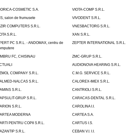
IORICA-COSMETIC S.A.
VIOTA-COMP S.R.L.
IS, salon de frumusete
VIVODENT S.R.L.
IZIR COMPUTERS S.R.L.
VNESBACTORG S.R.L.
OTA S.R.L.
XAN S.R.L.
PERT PC S.R.L. - ANDOMAX, centru de
ZEPTER INTERNATIONAL S.R.L.
omputere
IMBRU FC, CHISINAU
ZMC-GRUP S.R.L.
CTUALI
AUDIONOVA HEARING S.R.L.
ZMOL COMPANY S.R.L.
C.M.G. SERVICE S.R.L.
ALMED-NALCAS S.R.L.
CALOREX-IMEX S.R.L.
AMINS S.R.L.
CANTRIOLI S.R.L.
APSULIT-GRUP S.R.L.
CARACAS-DENTAL S.R.L.
ARION S.R.L.
CAROLINA I.I.
ARTEA MODERNA
CARTEA S.A.
ARTI PENTRU COPII S.R.L.
CARTUS I.S.
AZANTIP S.R.L.
CEBAN V.I. I.I.