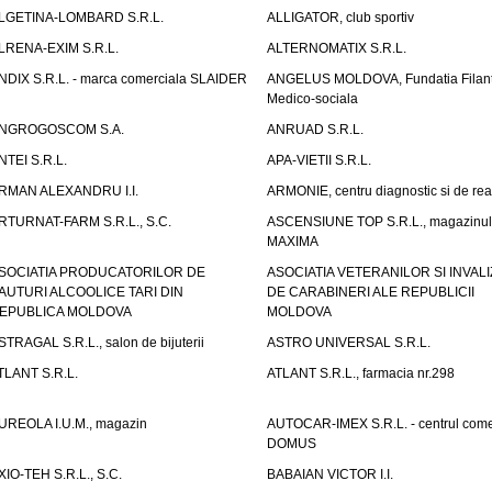
LGETINA-LOMBARD S.R.L.
ALLIGATOR, club sportiv
LRENA-EXIM S.R.L.
ALTERNOMATIX S.R.L.
NDIX S.R.L. - marca comerciala SLAIDER
ANGELUS MOLDOVA, Fundatia Filant
Medico-sociala
NGROGOSCOM S.A.
ANRUAD S.R.L.
NTEI S.R.L.
APA-VIETII S.R.L.
RMAN ALEXANDRU I.I.
ARMONIE, centru diagnostic si de reab
RTURNAT-FARM S.R.L., S.C.
ASCENSIUNE TOP S.R.L., magazinul
MAXIMA
SOCIATIA PRODUCATORILOR DE
ASOCIATIA VETERANILOR SI INVALI
AUTURI ALCOOLICE TARI DIN
DE CARABINERI ALE REPUBLICII
EPUBLICA MOLDOVA
MOLDOVA
STRAGAL S.R.L., salon de bijuterii
ASTRO UNIVERSAL S.R.L.
TLANT S.R.L.
ATLANT S.R.L., farmacia nr.298
UREOLA I.U.M., magazin
AUTOCAR-IMEX S.R.L. - centrul come
DOMUS
XIO-TEH S.R.L., S.C.
BABAIAN VICTOR I.I.