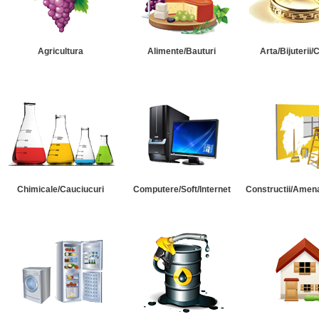
Agricultura
Alimente/Bauturi
Arta/Bijuterii/
Chimicale/Cauciucuri
Computere/Soft/Internet
Constructii/Amena