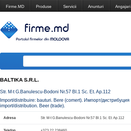
Firme.MD
Produse
Servicii
Anunturi
Angajari
BALTIKA S.R.L.
Str. M-t G.Banulescu-Bodoni Nr.57 Bl.1 Sc. Et. Ap.112
Import/distribuire: bauturi. Bere (comert). Импорт/дистрибуци
import/distribution. Beer (trade).
Adresa
Str. M-t G.Banulescu-Bodoni Nr.57 Bl.1 Sc. Et. Ap.112
Telefon
+373 22 238460