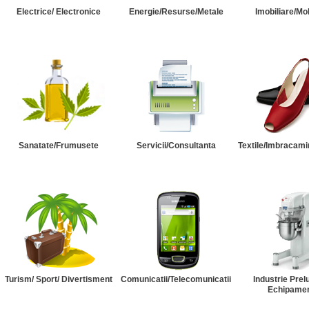
Electrice/ Electronice
Energie/Resurse/Metale
Imobiliare/Mob
Sanatate/Frumusete
Servicii/Consultanta
Textile/Imbracami
Turism/ Sport/ Divertisment
Comunicatii/Telecomunicatii
Industrie Prel
Echipame