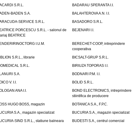
ACARDI S.R.L.
BADARAU SPERANTA I.I.
ADEN-BADEN S.A.
BALAHTEROVA A.N. I.I.
ARACUDA-SERVICE S.R.L.
BASADORO S.R.L.
EATRICE PORCESCU S.R.L. - salonul de
BEJENARI I.I.
ariaj BEATRICE
ENDERIRINOCTORG I.U.M.
BERECHET-COOP, intreprindere
cooperativa
IBLION S.R.L., librarie
BICSALT-GRUP S.R.L.
IOMEDICAL S.R.L.
BIRIUZA TOPORAS I.I.
LANURI S.A.
BODNARI P.M. I.I.
OICO V. I.I.
BOLID S.R.L.
OLOGAN ANA I.I.
BOND ELECTRONICS, intreprindere
stiintifica de producere
OSS HUGO BOSS, magazin
BOTANICA S.A., F.P.C.
UCURIA S.A., magazin specializat
BUCURIA S.A., magazin specializat
UCURIA-SIND S.R.L., statiune balneara
BUDESTI S.A., centrul comercial