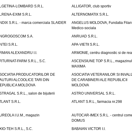
LGETINA-LOMBARD S.R.L.
ALLIGATOR, club sportiv
LRENA-EXIM S.R.L.
ALTERNOMATIX S.R.L.
NDIX S.R.L. - marca comerciala SLAIDER
ANGELUS MOLDOVA, Fundatia Filant
Medico-sociala
NGROGOSCOM S.A.
ANRUAD S.R.L.
NTEI S.R.L.
APA-VIETII S.R.L.
RMAN ALEXANDRU I.I.
ARMONIE, centru diagnostic si de reab
RTURNAT-FARM S.R.L., S.C.
ASCENSIUNE TOP S.R.L., magazinul
MAXIMA
SOCIATIA PRODUCATORILOR DE
ASOCIATIA VETERANILOR SI INVALI
AUTURI ALCOOLICE TARI DIN
DE CARABINERI ALE REPUBLICII
EPUBLICA MOLDOVA
MOLDOVA
STRAGAL S.R.L., salon de bijuterii
ASTRO UNIVERSAL S.R.L.
TLANT S.R.L.
ATLANT S.R.L., farmacia nr.298
UREOLA I.U.M., magazin
AUTOCAR-IMEX S.R.L. - centrul come
DOMUS
XIO-TEH S.R.L., S.C.
BABAIAN VICTOR I.I.