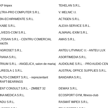
KP Impex
TEHELAN S.R.L.
LTRA-PRO COMPUTER S.R.L.
V. MELNIC I.I.
BN-ECHIPAMENTE S.R.L.
ACTIGEN S.R.L.
KABE S.R.L.
ALEXA-SERVICE S.R.L.
LIVEDS-COM S.R.L.
ALMAVAL-EXIM S.R.L.
LTOSAN S.R.L - CENTRU COMERCIAL
AMAS S.R.L.
AKITA
NGROSET S.R.L.
ANTEU LITVINIUC I.I. - ANTEU LUX
RIANA S.R.L.
ASORTIMEDIA S.R.L.
TRIUM S.R.L. - ANGELICA, salon de mariaj
AUDIOLINE S.R.L. - PRO AUDIO CE
UREOLA-1 S.R.L.
AUSTRAL OFFICE SUPPLIES S.R.L.
ALTO-COMERT S.R.L. - reprezentant
BANDAIRA S.R.L.
RAFT-BEARINGS
ENT CONSULT S.R.L. - ZIMBET 32
DEWAX S.R.L.
INA MEDICA S.R.L.
ECOSPORT GYM, fitness-club
ADU S.R.L.
RASMAT IMPEX S.R.L.