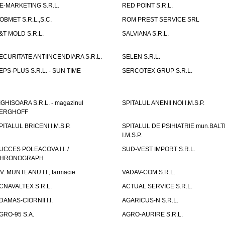
E-MARKETING S.R.L.
RED POINT S.R.L.
OBMET S.R.L.,S.C.
ROM PREST SERVICE SRL
&T MOLD S.R.L.
SALVIANA S.R.L.
ECURITATE ANTIINCENDIARA S.R.L.
SELEN S.R.L.
EPS-PLUS S.R.L. - SUN TIME
SERCOTEX GRUP S.R.L.
IGHISOARA S.R.L. - magazinul
SPITALUL ANENII NOI I.M.S.P.
ERGHOFF
PITALUL BRICENI I.M.S.P.
SPITALUL DE PSIHIATRIE mun.BALT
I.M.S.P.
UCCES POLEACOVA I.I. /
SUD-VEST IMPORT S.R.L.
HRONOGRAPH
.V. MUNTEANU I.I., farmacie
VADAV-COM S.R.L.
CNAVALTEX S.R.L.
ACTUAL SERVICE S.R.L.
DAMAS-CIORNII I.I.
AGARICUS-N S.R.L.
GRO-95 S.A.
AGRO-AURIRE S.R.L.