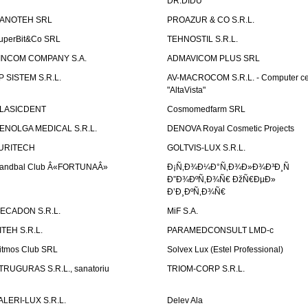
DR.DIDU
ANOTEH SRL
PROAZUR & CO S.R.L.
uperBit&Co SRL
TEHNOSTIL S.R.L.
INCOM COMPANY S.A.
ADMAVICOM PLUS SRL
P SISTEM S.R.L.
AV-MACROCOM S.R.L. - Computer ce
"AltaVista"
LASICDENT
Cosmomedfarm SRL
ENOLGA MEDICAL S.R.L.
DENOVA Royal Cosmetic Projects
URITECH
GOLTVIS-LUX S.R.L.
andbal Club Â«FORTUNAÂ»
Ð¡Ñ‚Ð¾Ð¼Ð°Ñ‚Ð¾Ð»Ð¾Ð³Ð¸Ñ
Ð”Ð¾ÐºÑ‚Ð¾Ñ€ ÐžÑ€ÐµÐ»
Ð’Ð¸ÐºÑ‚Ð¾Ñ€
ECADON S.R.L.
MiF S.A.
ITEH S.R.L.
PARAMEDCONSULT LMD-c
itmos Club SRL
Solvex Lux (Estel Professional)
TRUGURAS S.R.L., sanatoriu
TRIOM-CORP S.R.L.
ALERI-LUX S.R.L.
Delev Ala