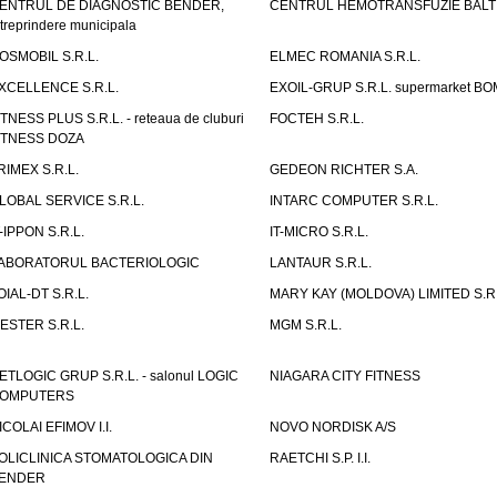
ENTRUL DE DIAGNOSTIC BENDER,
CENTRUL HEMOTRANSFUZIE BALT
ntreprindere municipala
OSMOBIL S.R.L.
ELMEC ROMANIA S.R.L.
XCELLENCE S.R.L.
EXOIL-GRUP S.R.L. supermarket B
ITNESS PLUS S.R.L. - reteaua de cluburi
FOCTEH S.R.L.
ITNESS DOZA
RIMEX S.R.L.
GEDEON RICHTER S.A.
LOBAL SERVICE S.R.L.
INTARC COMPUTER S.R.L.
T-IPPON S.R.L.
IT-MICRO S.R.L.
ABORATORUL BACTERIOLOGIC
LANTAUR S.R.L.
OIAL-DT S.R.L.
MARY KAY (MOLDOVA) LIMITED S.R.
ESTER S.R.L.
MGM S.R.L.
ETLOGIC GRUP S.R.L. - salonul LOGIC
NIAGARA CITY FITNESS
OMPUTERS
ICOLAI EFIMOV I.I.
NOVO NORDISK A/S
OLICLINICA STOMATOLOGICA DIN
RAETCHI S.P. I.I.
ENDER