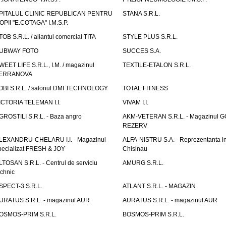
PITALUL CLINIC REPUBLICAN PENTRU
STANA S.R.L.
OPII "E.COTAGA" I.M.S.P.
TOB S.R.L. / aliantul comercial TITA
STYLE PLUS S.R.L.
UBWAY FOTO
SUCCES S.A.
WEET LIFE S.R.L., I.M. / magazinul
TEXTILE-ETALON S.R.L.
ERRANOVA
OBI S.R.L. / salonul DMI TECHNOLOGY
TOTAL FITNESS
ICTORIA TELEMAN I.I.
VIVAM I.I.
GROSTILI S.R.L. - Baza angro
AKM-VETERAN S.R.L. - Magazinul 
REZERV
LEXANDRU-CHELARU I.I. - Magazinul
ALFA-NISTRU S.A. - Reprezentanta i
pecializat FRESH & JOY
Chisinau
LTOSAN S.R.L. - Centrul de serviciu
AMURG S.R.L.
echnic
SPECT-3 S.R.L.
ATLANT S.R.L. - MAGAZIN
URATUS S.R.L. - magazinul AUR
AURATUS S.R.L. - magazinul AUR
OSMOS-PRIM S.R.L.
BOSMOS-PRIM S.R.L.