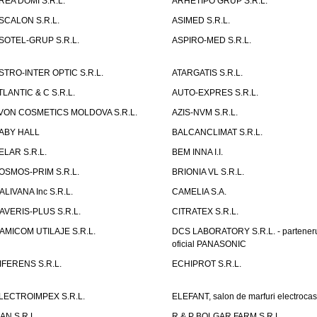
REA DOMI S.R.L.
ARHETIPO GRUP S.R.L.
SCALON S.R.L.
ASIMED S.R.L.
SOTEL-GRUP S.R.L.
ASPIRO-MED S.R.L.
STRO-INTER OPTIC S.R.L.
ATARGATIS S.R.L.
TLANTIC & C S.R.L.
AUTO-EXPRES S.R.L.
VON COSMETICS MOLDOVA S.R.L.
AZIS-NVM S.R.L.
ABY HALL
BALCANCLIMAT S.R.L.
ELAR S.R.L.
BEM INNA I.I.
OSMOS-PRIM S.R.L.
BRIONIA VL S.R.L.
ALIVANA Inc S.R.L.
CAMELIA S.A.
AVERIS-PLUS S.R.L.
CITRATEX S.R.L.
AMICOM UTILAJE S.R.L.
DCS LABORATORY S.R.L. - partener
oficial PANASONIC
IFERENS S.R.L.
ECHIPROT S.R.L.
LECTROIMPEX S.R.L.
ELEFANT, salon de marfuri electrocas
IAN S.R.L.
R & P BOLGAR FARM S.R.L.