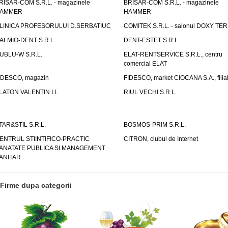
RISAR-COM S.R.L. - magazinele
BRISAR-COM S.R.L. - magazinele
AMMER
HAMMER
LINICA PROFESORULUI D.SERBATIUC
COMITEK S.R.L. - salonul DOXY TE
ALMIO-DENT S.R.L.
DENT-ESTET S.R.L.
UBLU-W S.R.L.
ELAT-RENTSERVICE S.R.L., centru
comercial ELAT
IDESCO, magazin
FIDESCO, market CIOCANA S.A., filia
LATON VALENTIN I.I.
RIUL VECHI S.R.L.
TAR&STIL S.R.L.
BOSMOS-PRIM S.R.L.
ENTRUL STIINTIFICO-PRACTIC
CITRON, clubul de Internet
ANATATE PUBLICA SI MANAGEMENT
ANITAR
Firme dupa categorii