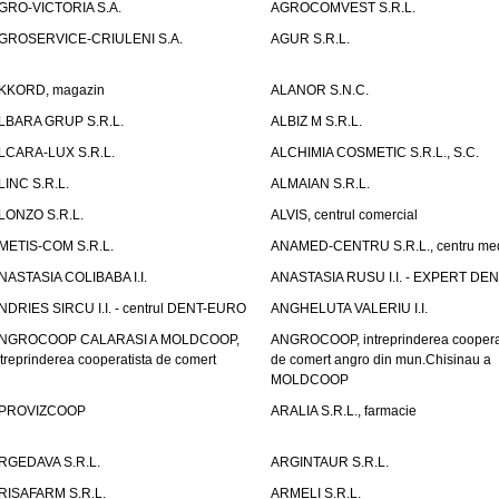
GRO-VICTORIA S.A.
AGROCOMVEST S.R.L.
GROSERVICE-CRIULENI S.A.
AGUR S.R.L.
KKORD, magazin
ALANOR S.N.C.
LBARA GRUP S.R.L.
ALBIZ M S.R.L.
LCARA-LUX S.R.L.
ALCHIMIA COSMETIC S.R.L., S.C.
LINC S.R.L.
ALMAIAN S.R.L.
LONZO S.R.L.
ALVIS, centrul comercial
METIS-COM S.R.L.
ANAMED-CENTRU S.R.L., centru med
NASTASIA COLIBABA I.I.
ANASTASIA RUSU I.I. - EXPERT DE
NDRIES SIRCU I.I. - centrul DENT-EURO
ANGHELUTA VALERIU I.I.
NGROCOOP CALARASI A MOLDCOOP,
ANGROCOOP, intreprinderea coopera
ntreprinderea cooperatista de comert
de comert angro din mun.Chisinau a
MOLDCOOP
PROVIZCOOP
ARALIA S.R.L., farmacie
RGEDAVA S.R.L.
ARGINTAUR S.R.L.
RISAFARM S.R.L.
ARMELI S.R.L.