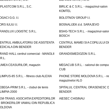
IPLASTCOM S.R.L., S.C.
BIRLIC & C S.R.L. - magazinul-salon
KOMTEL
OGACI G.G. I.I.
BOLOTNOV GROUP I.I.
ORS IULIU I.I.
BOSNALIJEK d.d. SARAJEVO
RANDLUX LOGISTIC S.R.L.
BSHG-TECH S.R.L. - magazinul-salo
BOSCH
ENTRUL AMBULATORIU DE ASISTENTA
CENTRUL MAMEI SI A COPILULUI D
EDICALA DIN BENDER
BENDER
RAND HALL centrul comercial - MANOLII
GRANDISMEDOZON S.R.L.
.R.L.
UMEA CEASURILOR, magazin
MEGACUB S.R.L. - salonul de compu
CUB
LIMPUS-85 S.R.L. - fitness club ALEXIA
PHONE STORE MOLDOVA S.R.L. - re
magazinelor ALO
EBEGA-PRIM S.R.L. - clubul de tenis
SPITALUL CENTRAL ORASENESC D
LIMPIA-2000
BENDER
EM-TRANS. ASOCIATIA EXPEDITORILOR
AIESEC CHISINAU
I BROKERILOR VAMALI DIN REPUBLICA
OLDOVA