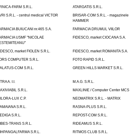
RNICA-FARM S.R.L.
ATARGATIS S.R.L.
VRI S.R.L. - centrul medical VICTOR
BRISAR-COM S.R.L. - magazinele
HAMMER
ARMACIA BUIUCANI nr.465 S.A.
FARMACIA DRUMUL VIILOR
ARMACIA USMF "NICOLAE
FIDESCO, market CIOCANA S.A.
ESTEMITEANU"
IDESCO, market FIOLEN S.R.L.
FIDESCO, market ROMANITA S.A.
ORS COMPUTER S.R.L.
FOTO RAPID S.R.L.
ALATUS-COM S.R.L.
GREEN HILLS MARKET S.R.L.
TRA A. I.I.
M.A.G. S.R.L.
AXIVIABIL S.R.L.
MAXLINIE / Computer Center MCS
ILORA-LUX C.P.
NEOMATRIX S.R.L. - MATRIX
AMAIANA S.R.L.
RASNA-PLUS S.R.L.
EDIGA S.R.L.
REPOST-COM S.R.L.
IBES-TRANS S.R.L.
RIDEAMUS S.R.L.
IHPANGALFARMA S.R.L.
RITMOS CLUB S.R.L.