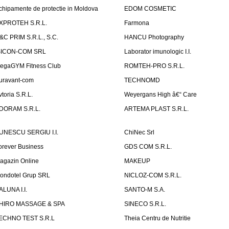
chipamente de protectie in Moldova
EDOM COSMETIC
XPROTEH S.R.L.
Farmona
&C PRIM S.R.L., S.C.
HANCU Photography
SICON-COM SRL
Laborator imunologic I.I.
egaGYM Fitness Club
ROMTEH-PRO S.R.L.
uravant-com
TECHNOMD
vtoria S.R.L.
Weyergans High â€“ Care
DORAM S.R.L.
ARTEMA PLAST S.R.L.
UNESCU SERGIU I.I.
ChiNec Srl
orever Business
GDS COM S.R.L.
agazin Online
MAKEUP
ondotel Grup SRL
NICLOZ-COM S.R.L.
ALUNA I.I.
SANTO-M S.A.
HIRO MASSAGE & SPA
SINECO S.R.L.
ECHNO TEST S.R.L
Theia Centru de Nutritie