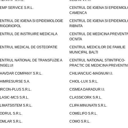
EMP SERVICE S.R.L.
CENTRUL DE IGIENA SI EPIDEMIOL
CAMENCA
ENTRUL DE IGIENA SI EPIDEMIOLOGIE
CENTRUL DE IGIENA SI EPIDEMIOL
RIGORIOPOL
RIBNITA
ENTRUL DE INSTRUIRE MEDICALA
CENTRUL DE MEDICINA PREVENTI
OCNITA
ENTRUL MEDICAL DE OSTEOPATIE
CENTRUL MEDICILOR DE FAMILIE
MUNICIPAL BALTI
ENTRUL NATIONAL DE TRANSFUZIE A
CENTRUL NATIONAL STIINTIFICO-
INGELUI
PRACTIC DE MEDICINA PREVENTIV
HAVDAR COMPANY S.R.L.
CHILIANCIUC-MAGNUM I.I.
HIMRESURSE S.A.
CHIOL-LUX S.R.L.
IRCON-PLUS S.R.L.
CISMEA DARADUR I.I.
LASIC-MCS S.R.L.
CLASSICORK S.R.L.
LIMATSISTEM S.R.L.
CLIPA MINUNATII S.R.L.
ODRUL S.R.L.
COMELIFO S.R.L.
OMLAR S.R.L.
COMO S.R.L.