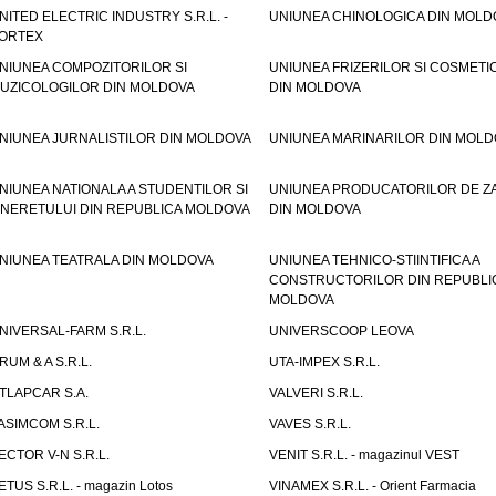
NITED ELECTRIC INDUSTRY S.R.L. -
UNIUNEA CHINOLOGICA DIN MOLD
ORTEX
NIUNEA COMPOZITORILOR SI
UNIUNEA FRIZERILOR SI COSMETI
UZICOLOGILOR DIN MOLDOVA
DIN MOLDOVA
NIUNEA JURNALISTILOR DIN MOLDOVA
UNIUNEA MARINARILOR DIN MOLD
NIUNEA NATIONALA A STUDENTILOR SI
UNIUNEA PRODUCATORILOR DE Z
INERETULUI DIN REPUBLICA MOLDOVA
DIN MOLDOVA
NIUNEA TEATRALA DIN MOLDOVA
UNIUNEA TEHNICO-STIINTIFICA A
CONSTRUCTORILOR DIN REPUBLI
MOLDOVA
NIVERSAL-FARM S.R.L.
UNIVERSCOOP LEOVA
RUM & A S.R.L.
UTA-IMPEX S.R.L.
TLAPCAR S.A.
VALVERI S.R.L.
ASIMCOM S.R.L.
VAVES S.R.L.
ECTOR V-N S.R.L.
VENIT S.R.L. - magazinul VEST
ETUS S.R.L. - magazin Lotos
VINAMEX S.R.L. - Orient Farmacia