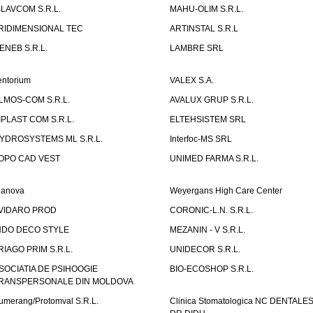
SLAVCOM S.R.L.
MAHU-OLIM S.R.L.
RIDIMENSIONAL TEC
ARTINSTAL S.R.L
ENEB S.R.L.
LAMBRE SRL
entorium
VALEX S.A.
LMOS-COM S.R.L.
AVALUX GRUP S.R.L.
IPLAST COM S.R.L.
ELTEHSISTEM SRL
YDROSYSTEMS ML S.R.L.
Interfoc-MS SRL
OPO CAD VEST
UNIMED FARMA S.R.L.
ianova
Weyergans High Care Center
VIDARO PROD
CORONIC-L.N. S.R.L.
NDO DECO STYLE
MEZANIN - V S.R.L.
RIAGO PRIM S.R.L.
UNIDECOR S.R.L.
SOCIATIA DE PSIHOOGIE
BIO-ECOSHOP S.R.L.
RANSPERSONALE DIN MOLDOVA
umerang/Protomval S.R.L.
Clinica Stomatologica NC DENTALE