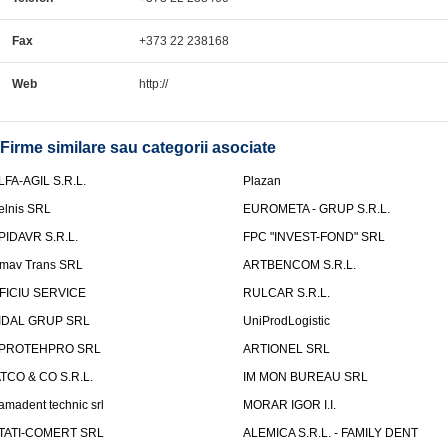
Fax
+373 22 238168
Web
http://
Firme similare sau categorii asociate
LFA-AGIL S.R.L.
Plazan
elnis SRL
EUROMETA - GRUP S.R.L.
PIDAVR S.R.L.
FPC "INVEST-FOND" SRL
mav Trans SRL
ARTBENCOM S.R.L.
FICIU SERVICE
RULCAR S.R.L.
IDAL GRUP SRL
UniProdLogistic
PROTEHPRO SRL
ARTIONEL SRL
ATCO & CO S.R.L.
IM MON BUREAU SRL
amadent technic srl
MORAR IGOR I.I.
TATI-COMERT SRL
ALEMICA S.R.L. - FAMILY DENT