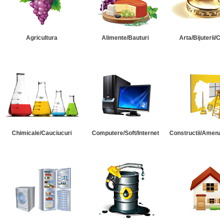
Agricultura
Alimente/Bauturi
Arta/Bijuterii/
Chimicale/Cauciucuri
Computere/Soft/Internet
Constructii/Amena