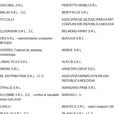
IOGLOBAL S.R.L.
PERFETTO MOBILI S.R.L.
IBALAV S.R.L., S.C.
BIOFIT-PLUS S.R.L.
RT-COLAJ
ASOCIATIA DE DEZVOLTAREA A ART
COAFURII DIN REPUBLICA MOLDO
ELDORNVIN S.R.L., S.C.
BELMOND-PRINT S.R.L.
ERG S.R.L. - reprezentanta companiei
BIJULIUX S.R.L.
IRTGEN
IOSFERA, Cabinet de aparataj
MOROL S.R.L.
osmetologic
LAMAC-PLUS S.R.L.
ALEX-B S.R.L.
RBORE S.R.L.
ARHETIPO GRUP S.R.L.
SIL DISTRIBUTION S.R.L., I.C.S.
ASOCIATIA FARMACISTILOR DIN
REPUBLICA MOLDOVA
STRALIS S.R.L.
AVANGARD-PRIM S.R.L.
ALCOMBE S.R.L., S.C. - centrul al sanatatii
BARGAN L. I.I.
amiliei GALAXIA
EJAN I.I.
BENTECS S.R.L. - salon-magazin G
IBLIOLUX S.R.L., S.C.
BILANCIA S.R.L., I.C.S.