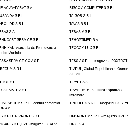
IF-ACVAAPARAT S.A.
RISCOM COMPUTERS S.R.L.
USANDA S.R.L.
TA-GOR S.R.L.
AROL-DD S.R.L.
TAVAS S.R.L.
EBAS S.A.
TEBAS-V S.R.L.
EHNOART-SERVICE S.R.L.
TEHOPTIMED S.A.
ENHIKAN, Asociatia de Promovare a
TEOCOM LUX S.R.L.
rtelor Martiale
ESSA SERVICE-COM S.R.L.
TESSIA S.R.L. - magazinul FOXTROT
IBECUM S.R.L.
TIMPUL, Clubul Republican al Oamen
Afaceri
IPTOP S.R.L.
TIRAET S.A.
OTAL SISTEM S.R.L.
TRAVERS, clubul turistic sportiv de
intremare
RIAL SISTEM S.R.L. - centrul comercial
TRICOLUX S.R.L. - magazinul X-STY
ON AMI
.S.DIRECT-IMPORT S.R.L.
UMSPORT M S.R.L. - magazin UMB
NGAR S.R.L.,F.P.C./magazinul Colibri
UNIC S.A.