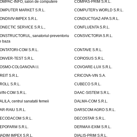
OMPAC-INFO, salon de computere
COMPAS-PRIM S.R.L.
OMPUTER MARKET S.R.L.
COMPUTER's WORLD S.R.L.
ONDIVIV-IMPEX S.R.L.
CONDUCTGAZ-APA S.R.L.
ONECTIC SERVICE S.R.L.,
CONFLUENTA S.R.L.
ONSTRUCTORUL, sanatoriul-preventoriu
CONSVICTORIA S.R.L.
e baza
ONTATORI-COM S.R.L.
CONTAVE S.R.L.
ONVER-TEST S.R.L.
COPIOSUS S.R.L.
OSMO-COLGANOVA I.I.
COVOARE-LUX S.R.L.
REIT S.R.L.
CRICOVA-VIN S.A.
ROLL S.R.L.
CUBECO S.R.L.
VIN-COM S.R.L.
DAAC-SISTEM S.R.L.
ALILA, centrul sanatatii femeii
DALMA-COM S.R.L.
AR-RAIU S.R.L.
DARSCOM AGRO S.R.L.
ECODACOM S.R.L.
DECOSTAR S.R.L.
EPOFARM S.R.L.
DERMAX-EXIM S.R.L.
IADIM IMPEX S.R.L.
DIALIS-PRIM S.R.L.