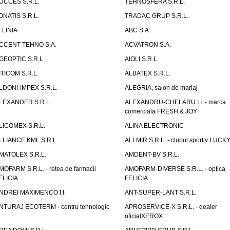
UCCES S.R.L.
TEHNOSFERA S.R.L.
ONATIS S.R.L.
TRADAC GRUP S.R.L.
. LINIA
ABC S.A.
CCENT TEHNO S.A.
ACVATRON S.A.
GEOPTIC S.R.L
AIOLI S.R.L.
ITICOM S.R.L.
ALBATEX S.R.L.
LDONI-IMPEX S.R.L.
ALEGRIA, salon de mariaj
LEXANDER S.R.L.
ALEXANDRU-CHELARU I.I. - marca
comerciala FRESH & JOY
LICOMEX S.R.L.
ALINA ELECTRONIC
LLIANCE KML S.R.L.
ALLMIR S.R.L. - clubul sportiv LUCKY
MATOLEX S.R.L.
AMDENT-BV S.R.L.
MOFARM S.R.L. - retea de farmacii
AMOFARM-DIVERSE S.R.L. - optica
ELICIA
FELICIA
NDREI MAXIMENCO I.I.
ANT-SUPER-LANT S.R.L.
NTURAJ ECOTERM - centru tehnologic
APROSERVICE-X S.R.L. - dealer
oficialXEROX