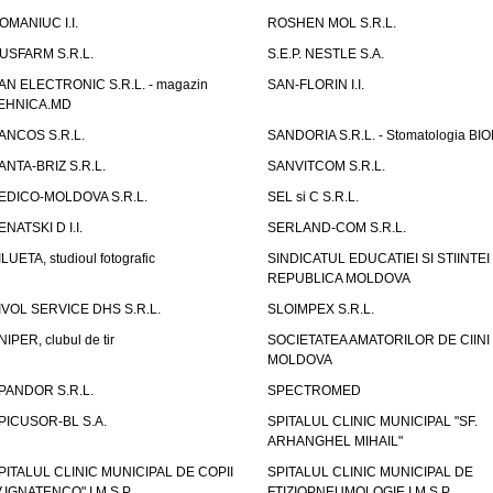
OMANIUC I.I.
ROSHEN MOL S.R.L.
USFARM S.R.L.
S.E.P. NESTLE S.A.
AN ELECTRONIC S.R.L. - magazin
SAN-FLORIN I.I.
EHNICA.MD
ANCOS S.R.L.
SANDORIA S.R.L. - Stomatologia BI
ANTA-BRIZ S.R.L.
SANVITCOM S.R.L.
EDICO-MOLDOVA S.R.L.
SEL si C S.R.L.
ENATSKI D I.I.
SERLAND-COM S.R.L.
ILUETA, studioul fotografic
SINDICATUL EDUCATIEI SI STIINTEI
REPUBLICA MOLDOVA
IVOL SERVICE DHS S.R.L.
SLOIMPEX S.R.L.
NIPER, clubul de tir
SOCIETATEA AMATORILOR DE CIINI
MOLDOVA
PANDOR S.R.L.
SPECTROMED
PICUSOR-BL S.A.
SPITALUL CLINIC MUNICIPAL "SF.
ARHANGHEL MIHAIL"
PITALUL CLINIC MUNICIPAL DE COPII
SPITALUL CLINIC MUNICIPAL DE
V.IGNATENCO" I.M.S.P.
FTIZIOPNEUMOLOGIE I.M.S.P.