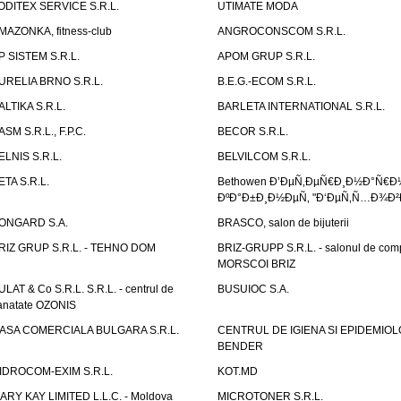
ODITEX SERVICE S.R.L.
UTIMATE MODA
MAZONKA, fitness-club
ANGROCONSCOM S.R.L.
P SISTEM S.R.L.
APOM GRUP S.R.L.
URELIA BRNO S.R.L.
B.E.G.-ECOM S.R.L.
ALTIKA S.R.L.
BARLETA INTERNATIONAL S.R.L.
ASM S.R.L., F.P.C.
BECOR S.R.L.
ELNIS S.R.L.
BELVILCOM S.R.L.
ETA S.R.L.
Bethowen Ð’ÐµÑ‚ÐµÑ€Ð¸Ð½Ð°Ñ€Ð
ÐºÐ°Ð±Ð¸Ð½ÐµÑ‚ "Ð‘ÐµÑ‚Ñ…Ð¾Ð²
ONGARD S.A.
BRASCO, salon de bijuterii
RIZ GRUP S.R.L. - TEHNO DOM
BRIZ-GRUPP S.R.L. - salonul de com
MORSCOI BRIZ
ULAT & Co S.R.L. S.R.L. - centrul de
BUSUIOC S.A.
anatate OZONIS
ASA COMERCIALA BULGARA S.R.L.
CENTRUL DE IGIENA SI EPIDEMIOL
BENDER
IDROCOM-EXIM S.R.L.
KOT.MD
ARY KAY LIMITED L.L.C. - Moldova
MICROTONER S.R.L.