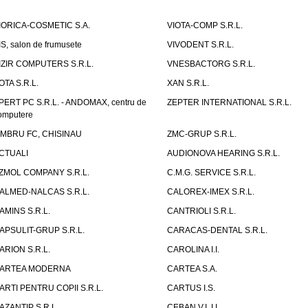
IORICA-COSMETIC S.A.
VIOTA-COMP S.R.L.
IS, salon de frumusete
VIVODENT S.R.L.
IZIR COMPUTERS S.R.L.
VNESBACTORG S.R.L.
OTA S.R.L.
XAN S.R.L.
PERT PC S.R.L. - ANDOMAX, centru de
ZEPTER INTERNATIONAL S.R.L.
omputere
IMBRU FC, CHISINAU
ZMC-GRUP S.R.L.
CTUALI
AUDIONOVA HEARING S.R.L.
ZMOL COMPANY S.R.L.
C.M.G. SERVICE S.R.L.
ALMED-NALCAS S.R.L.
CALOREX-IMEX S.R.L.
AMINS S.R.L.
CANTRIOLI S.R.L.
APSULIT-GRUP S.R.L.
CARACAS-DENTAL S.R.L.
ARION S.R.L.
CAROLINA I.I.
ARTEA MODERNA
CARTEA S.A.
ARTI PENTRU COPII S.R.L.
CARTUS I.S.
AZANTIP S.R.L.
CEBAN V.I. I.I.