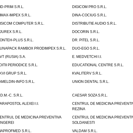
ID-PRIM S.R.L.
DIGICOM PRO S.R.L.
IMAX-IMPEX S.R.L.
DINA-COCIUG S.R.L.
ISICOM COMPUTER S.R.L.
DISTRIBUTIE AUDIO S.R.L.
JUREX S.R.L.
DOCORIN S.R.L.
ONTEH-PLUS S.R.L.
DR. PITEL S.R.L.
UNAPACK RAMBOX PRODIMPEX S.R.L.
DUO-EGO S.R.L.
VT (RUSIA) S.A.
E. MEDVETCHI I.I.
DITII PERIODICE S.R.L.
EDUCATIONAL CENTRE S.R.L.
KVI GRUP S.R.L.
KVALITERV S.R.L.
AMELDIN-INFO S.R.L.
UNION DENTAL S.R.L.
.D.M.-C. S.R.L.
CAESAR SOZA S.R.L.
ARAPOSTOL ALEXEI I.I.
CENTRUL DE MEDICINA PREVENTI
REZINA
ENTRUL DE MEDICINA PREVENTIVA
CENTRUL DE MEDICINA PREVENTI
INGEREI
SOLDANESTI
IAPROFMED S.R.L.
VALDAM S.R.L.