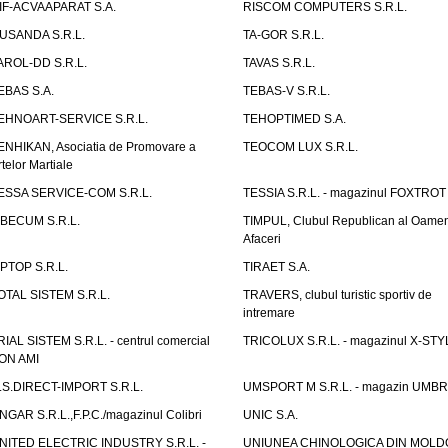
IF-ACVAAPARAT S.A.
RISCOM COMPUTERS S.R.L.
USANDA S.R.L.
TA-GOR S.R.L.
AROL-DD S.R.L.
TAVAS S.R.L.
EBAS S.A.
TEBAS-V S.R.L.
EHNOART-SERVICE S.R.L.
TEHOPTIMED S.A.
ENHIKAN, Asociatia de Promovare a
TEOCOM LUX S.R.L.
rtelor Martiale
ESSA SERVICE-COM S.R.L.
TESSIA S.R.L. - magazinul FOXTROT
IBECUM S.R.L.
TIMPUL, Clubul Republican al Oamen
Afaceri
IPTOP S.R.L.
TIRAET S.A.
OTAL SISTEM S.R.L.
TRAVERS, clubul turistic sportiv de
intremare
RIAL SISTEM S.R.L. - centrul comercial
TRICOLUX S.R.L. - magazinul X-STY
ON AMI
.S.DIRECT-IMPORT S.R.L.
UMSPORT M S.R.L. - magazin UMB
NGAR S.R.L.,F.P.C./magazinul Colibri
UNIC S.A.
NITED ELECTRIC INDUSTRY S.R.L. -
UNIUNEA CHINOLOGICA DIN MOLD