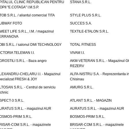
PITALUL CLINIC REPUBLICAN PENTRU
STANA S.R.L.
OPII "E.COTAGA" I.M.S.P.
TOB S.R.L. / aliantul comercial TITA
STYLE PLUS S.R.L.
UBWAY FOTO
SUCCES S.A.
WEET LIFE S.R.L., I.M. / magazinul
TEXTILE-ETALON S.R.L.
ERRANOVA
OBI S.R.L. / salonul DMI TECHNOLOGY
TOTAL FITNESS
ICTORIA TELEMAN I.I.
VIVAM I.I.
GROSTILI S.R.L. - Baza angro
AKM-VETERAN S.R.L. - Magazinul 
REZERV
LEXANDRU-CHELARU I.I. - Magazinul
ALFA-NISTRU S.A. - Reprezentanta i
pecializat FRESH & JOY
Chisinau
LTOSAN S.R.L. - Centrul de serviciu
AMURG S.R.L.
echnic
SPECT-3 S.R.L.
ATLANT S.R.L. - MAGAZIN
URATUS S.R.L. - magazinul AUR
AURATUS S.R.L. - magazinul AUR
OSMOS-PRIM S.R.L.
BOSMOS-PRIM S.R.L.
RISAR-COM S.R.L. - magazinele
BRISAR-COM S.R.L. - magazinele