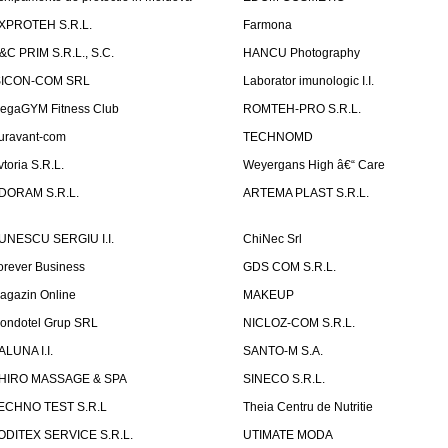
XPROTEH S.R.L.
Farmona
&C PRIM S.R.L., S.C.
HANCU Photography
SICON-COM SRL
Laborator imunologic I.I.
egaGYM Fitness Club
ROMTEH-PRO S.R.L.
uravant-com
TECHNOMD
vtoria S.R.L.
Weyergans High â€“ Care
DORAM S.R.L.
ARTEMA PLAST S.R.L.
UNESCU SERGIU I.I.
ChiNec Srl
orever Business
GDS COM S.R.L.
agazin Online
MAKEUP
ondotel Grup SRL
NICLOZ-COM S.R.L.
ALUNA I.I.
SANTO-M S.A.
HIRO MASSAGE & SPA
SINECO S.R.L.
ECHNO TEST S.R.L
Theia Centru de Nutritie
ODITEX SERVICE S.R.L.
UTIMATE MODA