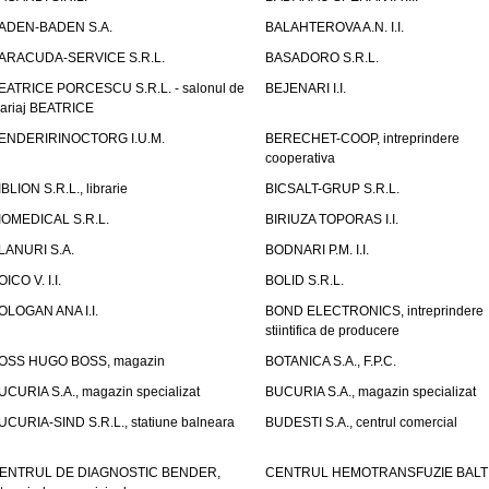
ADEN-BADEN S.A.
BALAHTEROVA A.N. I.I.
ARACUDA-SERVICE S.R.L.
BASADORO S.R.L.
EATRICE PORCESCU S.R.L. - salonul de
BEJENARI I.I.
ariaj BEATRICE
ENDERIRINOCTORG I.U.M.
BERECHET-COOP, intreprindere
cooperativa
IBLION S.R.L., librarie
BICSALT-GRUP S.R.L.
IOMEDICAL S.R.L.
BIRIUZA TOPORAS I.I.
LANURI S.A.
BODNARI P.M. I.I.
OICO V. I.I.
BOLID S.R.L.
OLOGAN ANA I.I.
BOND ELECTRONICS, intreprindere
stiintifica de producere
OSS HUGO BOSS, magazin
BOTANICA S.A., F.P.C.
UCURIA S.A., magazin specializat
BUCURIA S.A., magazin specializat
UCURIA-SIND S.R.L., statiune balneara
BUDESTI S.A., centrul comercial
ENTRUL DE DIAGNOSTIC BENDER,
CENTRUL HEMOTRANSFUZIE BALT