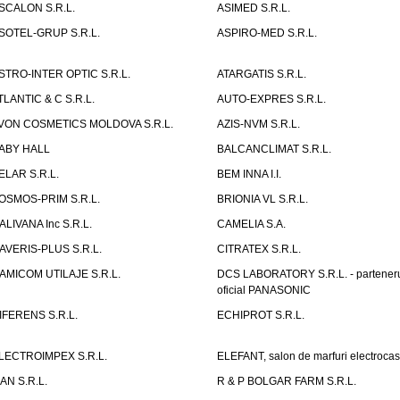
SCALON S.R.L.
ASIMED S.R.L.
SOTEL-GRUP S.R.L.
ASPIRO-MED S.R.L.
STRO-INTER OPTIC S.R.L.
ATARGATIS S.R.L.
TLANTIC & C S.R.L.
AUTO-EXPRES S.R.L.
VON COSMETICS MOLDOVA S.R.L.
AZIS-NVM S.R.L.
ABY HALL
BALCANCLIMAT S.R.L.
ELAR S.R.L.
BEM INNA I.I.
OSMOS-PRIM S.R.L.
BRIONIA VL S.R.L.
ALIVANA Inc S.R.L.
CAMELIA S.A.
AVERIS-PLUS S.R.L.
CITRATEX S.R.L.
AMICOM UTILAJE S.R.L.
DCS LABORATORY S.R.L. - partener
oficial PANASONIC
IFERENS S.R.L.
ECHIPROT S.R.L.
LECTROIMPEX S.R.L.
ELEFANT, salon de marfuri electrocas
IAN S.R.L.
R & P BOLGAR FARM S.R.L.