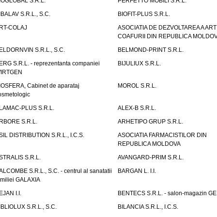
IOGLOBAL S.R.L.
PERFETTO MOBILI S.R.L.
IBALAV S.R.L., S.C.
BIOFIT-PLUS S.R.L.
RT-COLAJ
ASOCIATIA DE DEZVOLTAREA A ART
COAFURII DIN REPUBLICA MOLDO
ELDORNVIN S.R.L., S.C.
BELMOND-PRINT S.R.L.
ERG S.R.L. - reprezentanta companiei
BIJULIUX S.R.L.
IRTGEN
IOSFERA, Cabinet de aparataj
MOROL S.R.L.
osmetologic
LAMAC-PLUS S.R.L.
ALEX-B S.R.L.
RBORE S.R.L.
ARHETIPO GRUP S.R.L.
SIL DISTRIBUTION S.R.L., I.C.S.
ASOCIATIA FARMACISTILOR DIN
REPUBLICA MOLDOVA
STRALIS S.R.L.
AVANGARD-PRIM S.R.L.
ALCOMBE S.R.L., S.C. - centrul al sanatatii
BARGAN L. I.I.
amiliei GALAXIA
EJAN I.I.
BENTECS S.R.L. - salon-magazin G
IBLIOLUX S.R.L., S.C.
BILANCIA S.R.L., I.C.S.