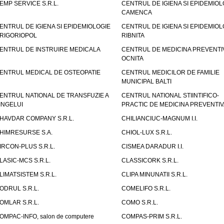
EMP SERVICE S.R.L.
CENTRUL DE IGIENA SI EPIDEMIOL
CAMENCA
ENTRUL DE IGIENA SI EPIDEMIOLOGIE
CENTRUL DE IGIENA SI EPIDEMIOL
RIGORIOPOL
RIBNITA
ENTRUL DE INSTRUIRE MEDICALA
CENTRUL DE MEDICINA PREVENTI
OCNITA
ENTRUL MEDICAL DE OSTEOPATIE
CENTRUL MEDICILOR DE FAMILIE
MUNICIPAL BALTI
ENTRUL NATIONAL DE TRANSFUZIE A
CENTRUL NATIONAL STIINTIFICO-
INGELUI
PRACTIC DE MEDICINA PREVENTIV
HAVDAR COMPANY S.R.L.
CHILIANCIUC-MAGNUM I.I.
HIMRESURSE S.A.
CHIOL-LUX S.R.L.
IRCON-PLUS S.R.L.
CISMEA DARADUR I.I.
LASIC-MCS S.R.L.
CLASSICORK S.R.L.
LIMATSISTEM S.R.L.
CLIPA MINUNATII S.R.L.
ODRUL S.R.L.
COMELIFO S.R.L.
OMLAR S.R.L.
COMO S.R.L.
OMPAC-INFO, salon de computere
COMPAS-PRIM S.R.L.