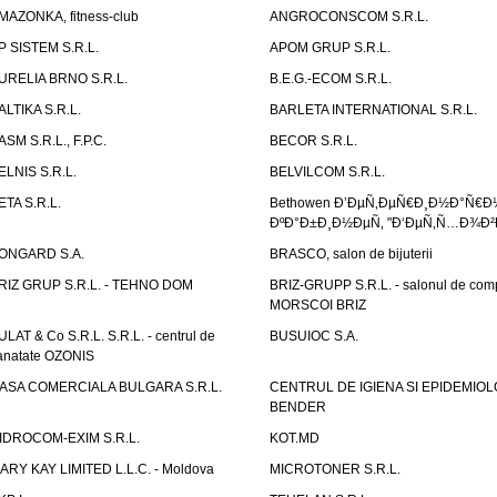
MAZONKA, fitness-club
ANGROCONSCOM S.R.L.
P SISTEM S.R.L.
APOM GRUP S.R.L.
URELIA BRNO S.R.L.
B.E.G.-ECOM S.R.L.
ALTIKA S.R.L.
BARLETA INTERNATIONAL S.R.L.
ASM S.R.L., F.P.C.
BECOR S.R.L.
ELNIS S.R.L.
BELVILCOM S.R.L.
ETA S.R.L.
Bethowen Ð’ÐµÑ‚ÐµÑ€Ð¸Ð½Ð°Ñ€Ð
ÐºÐ°Ð±Ð¸Ð½ÐµÑ‚ "Ð‘ÐµÑ‚Ñ…Ð¾Ð²
ONGARD S.A.
BRASCO, salon de bijuterii
RIZ GRUP S.R.L. - TEHNO DOM
BRIZ-GRUPP S.R.L. - salonul de com
MORSCOI BRIZ
ULAT & Co S.R.L. S.R.L. - centrul de
BUSUIOC S.A.
anatate OZONIS
ASA COMERCIALA BULGARA S.R.L.
CENTRUL DE IGIENA SI EPIDEMIOL
BENDER
IDROCOM-EXIM S.R.L.
KOT.MD
ARY KAY LIMITED L.L.C. - Moldova
MICROTONER S.R.L.