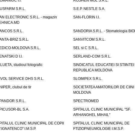
OMANIUC I.I.
ROSHEN MOL S.R.L.
USFARM S.R.L.
S.E.P. NESTLE S.A.
AN ELECTRONIC S.R.L. - magazin
SAN-FLORIN I.I.
EHNICA.MD
ANCOS S.R.L.
SANDORIA S.R.L. - Stomatologia BI
ANTA-BRIZ S.R.L.
SANVITCOM S.R.L.
EDICO-MOLDOVA S.R.L.
SEL si C S.R.L.
ENATSKI D I.I.
SERLAND-COM S.R.L.
ILUETA, studioul fotografic
SINDICATUL EDUCATIEI SI STIINTEI
REPUBLICA MOLDOVA
IVOL SERVICE DHS S.R.L.
SLOIMPEX S.R.L.
NIPER, clubul de tir
SOCIETATEA AMATORILOR DE CIINI
MOLDOVA
PANDOR S.R.L.
SPECTROMED
PICUSOR-BL S.A.
SPITALUL CLINIC MUNICIPAL "SF.
ARHANGHEL MIHAIL"
PITALUL CLINIC MUNICIPAL DE COPII
SPITALUL CLINIC MUNICIPAL DE
V.IGNATENCO" I.M.S.P.
FTIZIOPNEUMOLOGIE I.M.S.P.