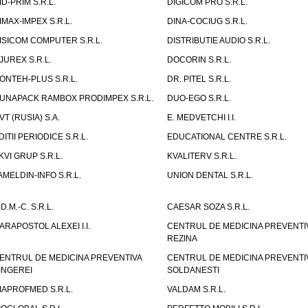
ID-PRIM S.R.L.
DIGICOM PRO S.R.L.
IMAX-IMPEX S.R.L.
DINA-COCIUG S.R.L.
ISICOM COMPUTER S.R.L.
DISTRIBUTIE AUDIO S.R.L.
JUREX S.R.L.
DOCORIN S.R.L.
ONTEH-PLUS S.R.L.
DR. PITEL S.R.L.
UNAPACK RAMBOX PRODIMPEX S.R.L.
DUO-EGO S.R.L.
VT (RUSIA) S.A.
E. MEDVETCHI I.I.
DITII PERIODICE S.R.L.
EDUCATIONAL CENTRE S.R.L.
KVI GRUP S.R.L.
KVALITERV S.R.L.
AMELDIN-INFO S.R.L.
UNION DENTAL S.R.L.
.D.M.-C. S.R.L.
CAESAR SOZA S.R.L.
ARAPOSTOL ALEXEI I.I.
CENTRUL DE MEDICINA PREVENTI
REZINA
ENTRUL DE MEDICINA PREVENTIVA
CENTRUL DE MEDICINA PREVENTI
INGEREI
SOLDANESTI
IAPROFMED S.R.L.
VALDAM S.R.L.