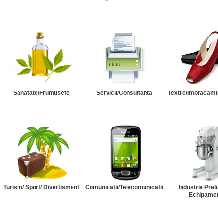
Sanatate/Frumusete
Servicii/Consultanta
Textile/Imbracami
Turism/ Sport/ Divertisment
Comunicatii/Telecomunicatii
Industrie Prel
Echipame