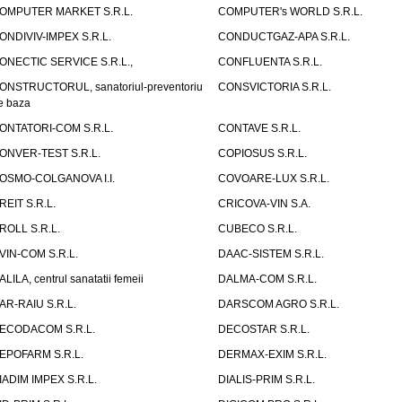
OMPUTER MARKET S.R.L.
COMPUTER's WORLD S.R.L.
ONDIVIV-IMPEX S.R.L.
CONDUCTGAZ-APA S.R.L.
ONECTIC SERVICE S.R.L.,
CONFLUENTA S.R.L.
ONSTRUCTORUL, sanatoriul-preventoriu
CONSVICTORIA S.R.L.
e baza
ONTATORI-COM S.R.L.
CONTAVE S.R.L.
ONVER-TEST S.R.L.
COPIOSUS S.R.L.
OSMO-COLGANOVA I.I.
COVOARE-LUX S.R.L.
REIT S.R.L.
CRICOVA-VIN S.A.
ROLL S.R.L.
CUBECO S.R.L.
VIN-COM S.R.L.
DAAC-SISTEM S.R.L.
ALILA, centrul sanatatii femeii
DALMA-COM S.R.L.
AR-RAIU S.R.L.
DARSCOM AGRO S.R.L.
ECODACOM S.R.L.
DECOSTAR S.R.L.
EPOFARM S.R.L.
DERMAX-EXIM S.R.L.
IADIM IMPEX S.R.L.
DIALIS-PRIM S.R.L.