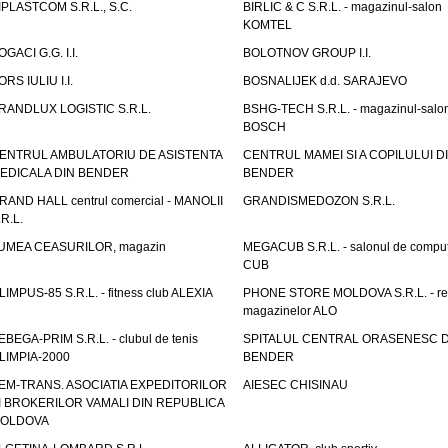
IPLASTCOM S.R.L., S.C.
BIRLIC & C S.R.L. - magazinul-salon
KOMTEL
OGACI G.G. I.I.
BOLOTNOV GROUP I.I.
ORS IULIU I.I.
BOSNALIJEK d.d. SARAJEVO
RANDLUX LOGISTIC S.R.L.
BSHG-TECH S.R.L. - magazinul-salo
BOSCH
ENTRUL AMBULATORIU DE ASISTENTA
CENTRUL MAMEI SI A COPILULUI D
EDICALA DIN BENDER
BENDER
RAND HALL centrul comercial - MANOLII
GRANDISMEDOZON S.R.L.
.R.L.
UMEA CEASURILOR, magazin
MEGACUB S.R.L. - salonul de compu
CUB
LIMPUS-85 S.R.L. - fitness club ALEXIA
PHONE STORE MOLDOVA S.R.L. - re
magazinelor ALO
EBEGA-PRIM S.R.L. - clubul de tenis
SPITALUL CENTRAL ORASENESC D
LIMPIA-2000
BENDER
EM-TRANS. ASOCIATIA EXPEDITORILOR
AIESEC CHISINAU
I BROKERILOR VAMALI DIN REPUBLICA
OLDOVA