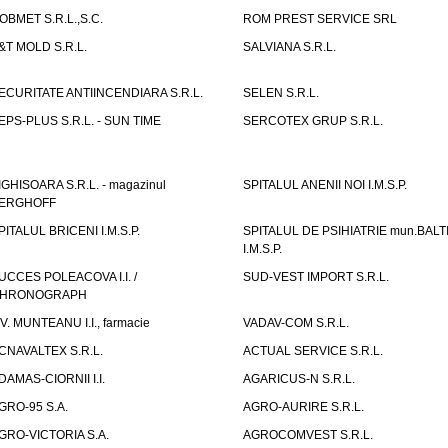
OBMET S.R.L.,S.C.
ROM PREST SERVICE SRL
&T MOLD S.R.L.
SALVIANA S.R.L.
ECURITATE ANTIINCENDIARA S.R.L.
SELEN S.R.L.
EPS-PLUS S.R.L. - SUN TIME
SERCOTEX GRUP S.R.L.
IGHISOARA S.R.L. - magazinul
SPITALUL ANENII NOI I.M.S.P.
ERGHOFF
PITALUL BRICENI I.M.S.P.
SPITALUL DE PSIHIATRIE mun.BALT
I.M.S.P.
UCCES POLEACOVA I.I. /
SUD-VEST IMPORT S.R.L.
HRONOGRAPH
.V. MUNTEANU I.I., farmacie
VADAV-COM S.R.L.
CNAVALTEX S.R.L.
ACTUAL SERVICE S.R.L.
DAMAS-CIORNII I.I.
AGARICUS-N S.R.L.
GRO-95 S.A.
AGRO-AURIRE S.R.L.
GRO-VICTORIA S.A.
AGROCOMVEST S.R.L.