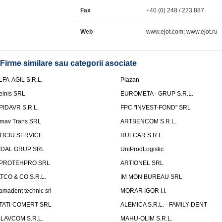
Fax
+40 (0) 248 / 223 887
Web
www.ejot.com; www.ejot.ru
Firme similare sau categorii asociate
LFA-AGIL S.R.L.
Plazan
elnis SRL
EUROMETA - GRUP S.R.L.
PIDAVR S.R.L.
FPC "INVEST-FOND" SRL
mav Trans SRL
ARTBENCOM S.R.L.
FICIU SERVICE
RULCAR S.R.L.
IDAL GRUP SRL
UniProdLogistic
PROTEHPRO SRL
ARTIONEL SRL
ATCO & CO S.R.L.
IM MON BUREAU SRL
amadent technic srl
MORAR IGOR I.I.
TATI-COMERT SRL
ALEMICA S.R.L. - FAMILY DENT
SLAVCOM S.R.L.
MAHU-OLIM S.R.L.