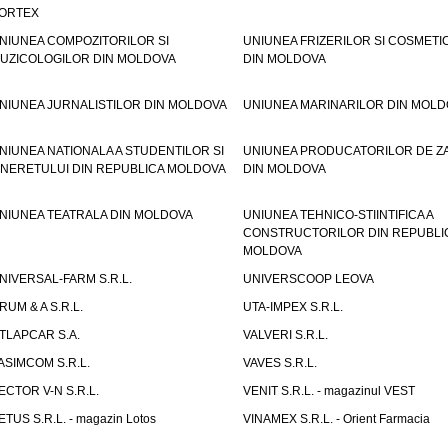
ORTEX
NIUNEA COMPOZITORILOR SI
UNIUNEA FRIZERILOR SI COSMETI
UZICOLOGILOR DIN MOLDOVA
DIN MOLDOVA
NIUNEA JURNALISTILOR DIN MOLDOVA
UNIUNEA MARINARILOR DIN MOLD
NIUNEA NATIONALA A STUDENTILOR SI
UNIUNEA PRODUCATORILOR DE Z
INERETULUI DIN REPUBLICA MOLDOVA
DIN MOLDOVA
NIUNEA TEATRALA DIN MOLDOVA
UNIUNEA TEHNICO-STIINTIFICA A
CONSTRUCTORILOR DIN REPUBLI
MOLDOVA
NIVERSAL-FARM S.R.L.
UNIVERSCOOP LEOVA
RUM & A S.R.L.
UTA-IMPEX S.R.L.
TLAPCAR S.A.
VALVERI S.R.L.
ASIMCOM S.R.L.
VAVES S.R.L.
ECTOR V-N S.R.L.
VENIT S.R.L. - magazinul VEST
ETUS S.R.L. - magazin Lotos
VINAMEX S.R.L. - Orient Farmacia