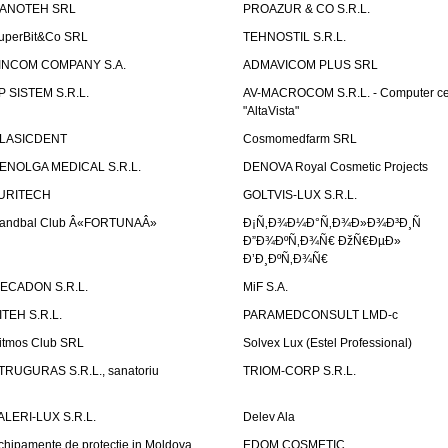
ANOTEH SRL
PROAZUR & CO S.R.L.
uperBit&Co SRL
TEHNOSTIL S.R.L.
INCOM COMPANY S.A.
ADMAVICOM PLUS SRL
P SISTEM S.R.L.
AV-MACROCOM S.R.L. - Computer ce
"AltaVista"
LASICDENT
Cosmomedfarm SRL
ENOLGA MEDICAL S.R.L.
DENOVA Royal Cosmetic Projects
URITECH
GOLTVIS-LUX S.R.L.
andbal Club Â«FORTUNAÂ»
Ð¡Ñ‚Ð¾Ð¼Ð°Ñ‚Ð¾Ð»Ð¾Ð³Ð¸Ñ
Ð”Ð¾ÐºÑ‚Ð¾Ñ€ ÐžÑ€ÐµÐ»
Ð’Ð¸ÐºÑ‚Ð¾Ñ€
ECADON S.R.L.
MiF S.A.
ITEH S.R.L.
PARAMEDCONSULT LMD-c
itmos Club SRL
Solvex Lux (Estel Professional)
TRUGURAS S.R.L., sanatoriu
TRIOM-CORP S.R.L.
ALERI-LUX S.R.L.
Delev Ala
chipamente de protectie in Moldova
EDOM COSMETIC