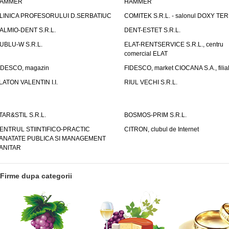
AMMER
HAMMER
LINICA PROFESORULUI D.SERBATIUC
COMITEK S.R.L. - salonul DOXY TE
ALMIO-DENT S.R.L.
DENT-ESTET S.R.L.
UBLU-W S.R.L.
ELAT-RENTSERVICE S.R.L., centru
comercial ELAT
IDESCO, magazin
FIDESCO, market CIOCANA S.A., filia
LATON VALENTIN I.I.
RIUL VECHI S.R.L.
TAR&STIL S.R.L.
BOSMOS-PRIM S.R.L.
ENTRUL STIINTIFICO-PRACTIC
CITRON, clubul de Internet
ANATATE PUBLICA SI MANAGEMENT
ANITAR
Firme dupa categorii