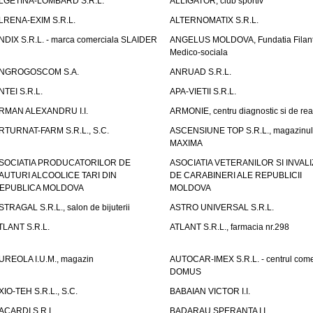
LGETINA-LOMBARD S.R.L.
ALLIGATOR, club sportiv
LRENA-EXIM S.R.L.
ALTERNOMATIX S.R.L.
NDIX S.R.L. - marca comerciala SLAIDER
ANGELUS MOLDOVA, Fundatia Filant
Medico-sociala
NGROGOSCOM S.A.
ANRUAD S.R.L.
NTEI S.R.L.
APA-VIETII S.R.L.
RMAN ALEXANDRU I.I.
ARMONIE, centru diagnostic si de reab
RTURNAT-FARM S.R.L., S.C.
ASCENSIUNE TOP S.R.L., magazinul
MAXIMA
SOCIATIA PRODUCATORILOR DE
ASOCIATIA VETERANILOR SI INVALI
AUTURI ALCOOLICE TARI DIN
DE CARABINERI ALE REPUBLICII
EPUBLICA MOLDOVA
MOLDOVA
STRAGAL S.R.L., salon de bijuterii
ASTRO UNIVERSAL S.R.L.
TLANT S.R.L.
ATLANT S.R.L., farmacia nr.298
UREOLA I.U.M., magazin
AUTOCAR-IMEX S.R.L. - centrul come
DOMUS
XIO-TEH S.R.L., S.C.
BABAIAN VICTOR I.I.
ACARDI S.R.L.
BADARAU SPERANTA I.I.