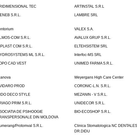
RIDIMENSIONAL TEC
ARTINSTAL S.R.L
ENEB S.R.L.
LAMBRE SRL
entorium
VALEX S.A.
LMOS-COM S.R.L.
AVALUX GRUP S.R.L.
IPLAST COM S.R.L.
ELTEHSISTEM SRL
YDROSYSTEMS ML S.R.L.
Interfoc-MS SRL
OPO CAD VEST
UNIMED FARMA S.R.L.
ianova
Weyergans High Care Center
VIDARO PROD
CORONIC-L.N. S.R.L.
NDO DECO STYLE
MEZANIN - V S.R.L.
RIAGO PRIM S.R.L.
UNIDECOR S.R.L.
SOCIATIA DE PSIHOOGIE
BIO-ECOSHOP S.R.L.
RANSPERSONALE DIN MOLDOVA
umerang/Protomval S.R.L.
Clinica Stomatologica NC DENTALE
DR.DIDU