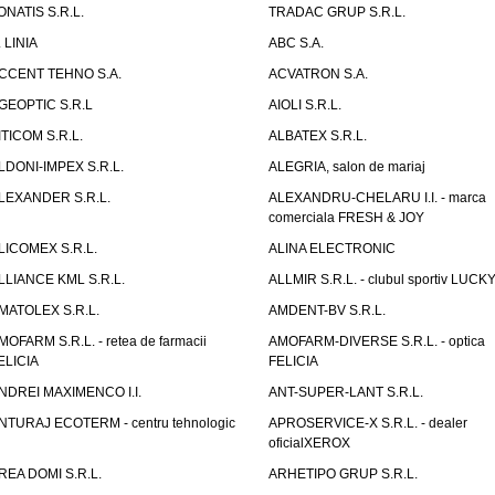
ONATIS S.R.L.
TRADAC GRUP S.R.L.
. LINIA
ABC S.A.
CCENT TEHNO S.A.
ACVATRON S.A.
GEOPTIC S.R.L
AIOLI S.R.L.
ITICOM S.R.L.
ALBATEX S.R.L.
LDONI-IMPEX S.R.L.
ALEGRIA, salon de mariaj
LEXANDER S.R.L.
ALEXANDRU-CHELARU I.I. - marca
comerciala FRESH & JOY
LICOMEX S.R.L.
ALINA ELECTRONIC
LLIANCE KML S.R.L.
ALLMIR S.R.L. - clubul sportiv LUCKY
MATOLEX S.R.L.
AMDENT-BV S.R.L.
MOFARM S.R.L. - retea de farmacii
AMOFARM-DIVERSE S.R.L. - optica
ELICIA
FELICIA
NDREI MAXIMENCO I.I.
ANT-SUPER-LANT S.R.L.
NTURAJ ECOTERM - centru tehnologic
APROSERVICE-X S.R.L. - dealer
oficialXEROX
REA DOMI S.R.L.
ARHETIPO GRUP S.R.L.