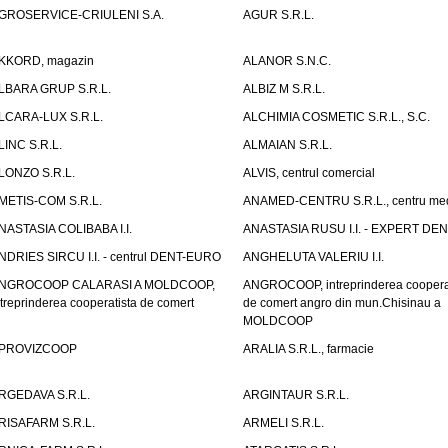
GROSERVICE-CRIULENI S.A.
AGUR S.R.L.
KKORD, magazin
ALANOR S.N.C.
LBARA GRUP S.R.L.
ALBIZ M S.R.L.
LCARA-LUX S.R.L.
ALCHIMIA COSMETIC S.R.L., S.C.
LINC S.R.L.
ALMAIAN S.R.L.
LONZO S.R.L.
ALVIS, centrul comercial
METIS-COM S.R.L.
ANAMED-CENTRU S.R.L., centru med
NASTASIA COLIBABA I.I.
ANASTASIA RUSU I.I. - EXPERT DE
NDRIES SIRCU I.I. - centrul DENT-EURO
ANGHELUTA VALERIU I.I.
NGROCOOP CALARASI A MOLDCOOP,
ANGROCOOP, intreprinderea coopera
ntreprinderea cooperatista de comert
de comert angro din mun.Chisinau a
MOLDCOOP
PROVIZCOOP
ARALIA S.R.L., farmacie
RGEDAVA S.R.L.
ARGINTAUR S.R.L.
RISAFARM S.R.L.
ARMELI S.R.L.