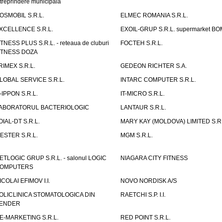
ntreprindere municipala
OSMOBIL S.R.L.
ELMEC ROMANIA S.R.L.
XCELLENCE S.R.L.
EXOIL-GRUP S.R.L. supermarket B
ITNESS PLUS S.R.L. - reteaua de cluburi
FOCTEH S.R.L.
ITNESS DOZA
RIMEX S.R.L.
GEDEON RICHTER S.A.
LOBAL SERVICE S.R.L.
INTARC COMPUTER S.R.L.
T-IPPON S.R.L.
IT-MICRO S.R.L.
ABORATORUL BACTERIOLOGIC
LANTAUR S.R.L.
OIAL-DT S.R.L.
MARY KAY (MOLDOVA) LIMITED S.R.
ESTER S.R.L.
MGM S.R.L.
ETLOGIC GRUP S.R.L. - salonul LOGIC
NIAGARA CITY FITNESS
OMPUTERS
ICOLAI EFIMOV I.I.
NOVO NORDISK A/S
OLICLINICA STOMATOLOGICA DIN
RAETCHI S.P. I.I.
ENDER
E-MARKETING S.R.L.
RED POINT S.R.L.