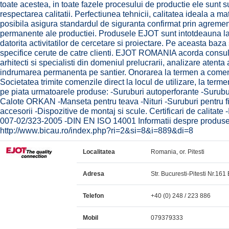
toate acestea, in toate fazele procesului de productie ele sunt 
respectarea calitatii. Perfectiunea tehnicii, calitatea ideala a m
posibila asigura standardul de siguranta confirmat prin agrementa
permanente ale productiei. Produsele EJOT sunt intotdeauna la 
datorita activitatilor de cercetare si proiectare. Pe aceasta baza
specifice cerute de catre clienti. EJOT ROMANIA acorda consult
arhitecti si specialisti din domeniul prelucrarii, analizare atent
indrumarea permanenta pe santier. Onorarea la termen a comenzil
Societatea trimite comenzile direct la locul de utilizare, la te
pe piata urmatoarele produse: -Suruburi autoperforante -Surubu
Calote ORKAN -Manseta pentru teava -Nituri -Suruburi pentru fix
accesorii -Dispozitive de montaj si scule. Certificari de calit
007-02/323-2005 -DIN EN ISO 14001 Informatii despre produs
http://www.bicau.ro/index.php?ri=2&si=8&i=889&di=8
Localitatea
Romania, or. Pitesti
Adresa
Str. Bucuresti-Pitesti Nr.161 
Telefon
+40 (0) 248 / 223 886
Mobil
079379333