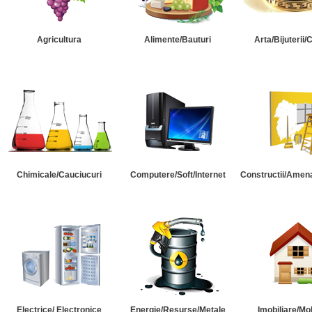
Agricultura
Alimente/Bauturi
Arta/Bijuterii/
Chimicale/Cauciucuri
Computere/Soft/Internet
Constructii/Amena
Electrice/ Electronice
Energie/Resurse/Metale
Imobiliare/Mob