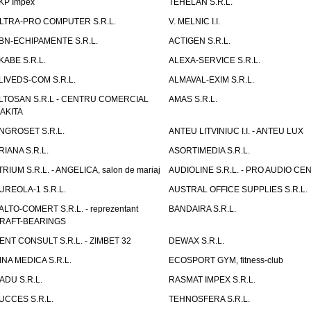
KP Impex
TEHELAN S.R.L.
LTRA-PRO COMPUTER S.R.L.
V. MELNIC I.I.
BN-ECHIPAMENTE S.R.L.
ACTIGEN S.R.L.
KABE S.R.L.
ALEXA-SERVICE S.R.L.
LIVEDS-COM S.R.L.
ALMAVAL-EXIM S.R.L.
LTOSAN S.R.L - CENTRU COMERCIAL
AMAS S.R.L.
AKITA
NGROSET S.R.L.
ANTEU LITVINIUC I.I. - ANTEU LUX
RIANA S.R.L.
ASORTIMEDIA S.R.L.
TRIUM S.R.L. - ANGELICA, salon de mariaj
AUDIOLINE S.R.L. - PRO AUDIO CE
UREOLA-1 S.R.L.
AUSTRAL OFFICE SUPPLIES S.R.L.
ALTO-COMERT S.R.L. - reprezentant
BANDAIRA S.R.L.
RAFT-BEARINGS
ENT CONSULT S.R.L. - ZIMBET 32
DEWAX S.R.L.
INA MEDICA S.R.L.
ECOSPORT GYM, fitness-club
ADU S.R.L.
RASMAT IMPEX S.R.L.
UCCES S.R.L.
TEHNOSFERA S.R.L.