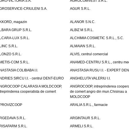
GRO-VICTORIA S.A.
AGROCOMVEST S.R.L.
GROSERVICE-CRIULENI S.A.
AGUR S.R.L.
KKORD, magazin
ALANOR S.N.C.
LBARA GRUP S.R.L.
ALBIZ M S.R.L.
LCARA-LUX S.R.L.
ALCHIMIA COSMETIC S.R.L., S.C.
LINC S.R.L.
ALMAIAN S.R.L.
LONZO S.R.L.
ALVIS, centrul comercial
METIS-COM S.R.L.
ANAMED-CENTRU S.R.L., centru med
NASTASIA COLIBABA I.I.
ANASTASIA RUSU I.I. - EXPERT DE
NDRIES SIRCU I.I. - centrul DENT-EURO
ANGHELUTA VALERIU I.I.
NGROCOOP CALARASI A MOLDCOOP,
ANGROCOOP, intreprinderea coopera
ntreprinderea cooperatista de comert
de comert angro din mun.Chisinau a
MOLDCOOP
PROVIZCOOP
ARALIA S.R.L., farmacie
RGEDAVA S.R.L.
ARGINTAUR S.R.L.
RISAFARM S.R.L.
ARMELI S.R.L.