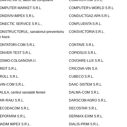
OMPAC-INFO, salon de computere
COMPAS-PRIM S.R.L.
OMPUTER MARKET S.R.L.
COMPUTER's WORLD S.R.L.
ONDIVIV-IMPEX S.R.L.
CONDUCTGAZ-APA S.R.L.
ONECTIC SERVICE S.R.L.,
CONFLUENTA S.R.L.
ONSTRUCTORUL, sanatoriul-preventoriu
CONSVICTORIA S.R.L.
e baza
ONTATORI-COM S.R.L.
CONTAVE S.R.L.
ONVER-TEST S.R.L.
COPIOSUS S.R.L.
OSMO-COLGANOVA I.I.
COVOARE-LUX S.R.L.
REIT S.R.L.
CRICOVA-VIN S.A.
ROLL S.R.L.
CUBECO S.R.L.
VIN-COM S.R.L.
DAAC-SISTEM S.R.L.
ALILA, centrul sanatatii femeii
DALMA-COM S.R.L.
AR-RAIU S.R.L.
DARSCOM AGRO S.R.L.
ECODACOM S.R.L.
DECOSTAR S.R.L.
EPOFARM S.R.L.
DERMAX-EXIM S.R.L.
IADIM IMPEX S.R.L.
DIALIS-PRIM S.R.L.