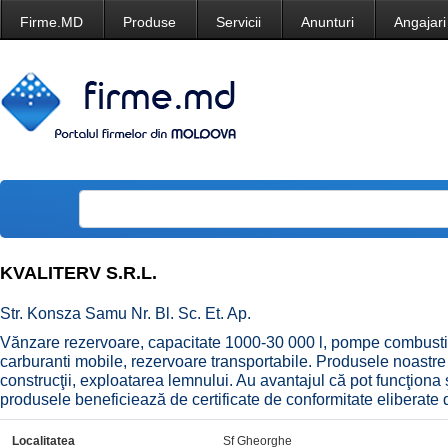
Firme.MD
Produse
Servicii
Anunturi
Angajari
KVALITERV S.R.L.
Str. Konsza Samu Nr. Bl. Sc. Et. Ap.
Vănzare rezervoare, capacitate 1000-30 000 l, pompe combustibil
carburanti mobile, rezervoare transportabile. Produsele noastre 
construcţii, exploatarea lemnului. Au avantajul că pot funcţiona 
produsele beneficiează de certificate de conformitate eliberate d
Localitatea
Sf Gheorghe