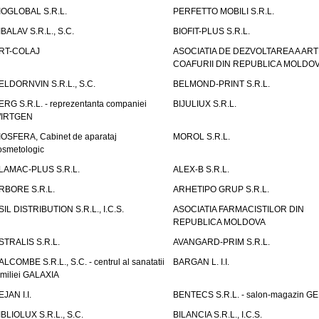
IOGLOBAL S.R.L.
PERFETTO MOBILI S.R.L.
IBALAV S.R.L., S.C.
BIOFIT-PLUS S.R.L.
RT-COLAJ
ASOCIATIA DE DEZVOLTAREA A ART
COAFURII DIN REPUBLICA MOLDO
ELDORNVIN S.R.L., S.C.
BELMOND-PRINT S.R.L.
ERG S.R.L. - reprezentanta companiei
BIJULIUX S.R.L.
IRTGEN
IOSFERA, Cabinet de aparataj
MOROL S.R.L.
osmetologic
LAMAC-PLUS S.R.L.
ALEX-B S.R.L.
RBORE S.R.L.
ARHETIPO GRUP S.R.L.
SIL DISTRIBUTION S.R.L., I.C.S.
ASOCIATIA FARMACISTILOR DIN
REPUBLICA MOLDOVA
STRALIS S.R.L.
AVANGARD-PRIM S.R.L.
ALCOMBE S.R.L., S.C. - centrul al sanatatii
BARGAN L. I.I.
amiliei GALAXIA
EJAN I.I.
BENTECS S.R.L. - salon-magazin G
IBLIOLUX S.R.L., S.C.
BILANCIA S.R.L., I.C.S.