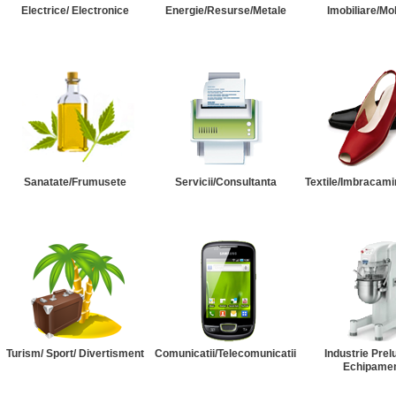
Electrice/ Electronice
Energie/Resurse/Metale
Imobiliare/Mob
Sanatate/Frumusete
Servicii/Consultanta
Textile/Imbracami
Turism/ Sport/ Divertisment
Comunicatii/Telecomunicatii
Industrie Prel
Echipame