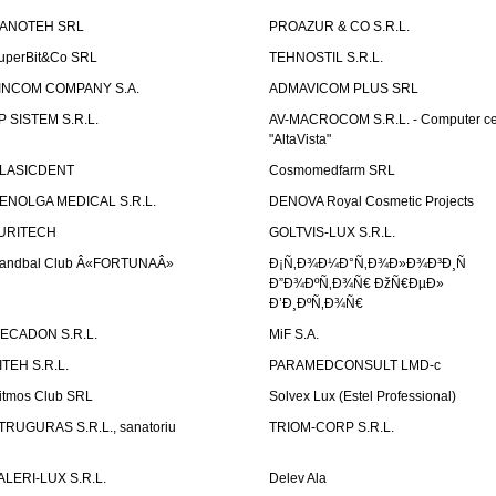
ANOTEH SRL
PROAZUR & CO S.R.L.
uperBit&Co SRL
TEHNOSTIL S.R.L.
INCOM COMPANY S.A.
ADMAVICOM PLUS SRL
P SISTEM S.R.L.
AV-MACROCOM S.R.L. - Computer ce
"AltaVista"
LASICDENT
Cosmomedfarm SRL
ENOLGA MEDICAL S.R.L.
DENOVA Royal Cosmetic Projects
URITECH
GOLTVIS-LUX S.R.L.
andbal Club Â«FORTUNAÂ»
Ð¡Ñ‚Ð¾Ð¼Ð°Ñ‚Ð¾Ð»Ð¾Ð³Ð¸Ñ
Ð”Ð¾ÐºÑ‚Ð¾Ñ€ ÐžÑ€ÐµÐ»
Ð’Ð¸ÐºÑ‚Ð¾Ñ€
ECADON S.R.L.
MiF S.A.
ITEH S.R.L.
PARAMEDCONSULT LMD-c
itmos Club SRL
Solvex Lux (Estel Professional)
TRUGURAS S.R.L., sanatoriu
TRIOM-CORP S.R.L.
ALERI-LUX S.R.L.
Delev Ala