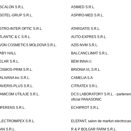
SCALON S.R.L.
ASIMED S.R.L.
SOTEL-GRUP S.R.L.
ASPIRO-MED S.R.L.
STRO-INTER OPTIC S.R.L.
ATARGATIS S.R.L.
TLANTIC & C S.R.L.
AUTO-EXPRES S.R.L.
VON COSMETICS MOLDOVA S.R.L.
AZIS-NVM S.R.L.
ABY HALL
BALCANCLIMAT S.R.L.
ELAR S.R.L.
BEM INNA I.I.
OSMOS-PRIM S.R.L.
BRIONIA VL S.R.L.
ALIVANA Inc S.R.L.
CAMELIA S.A.
AVERIS-PLUS S.R.L.
CITRATEX S.R.L.
AMICOM UTILAJE S.R.L.
DCS LABORATORY S.R.L. - partener
oficial PANASONIC
IFERENS S.R.L.
ECHIPROT S.R.L.
LECTROIMPEX S.R.L.
ELEFANT, salon de marfuri electrocas
IAN S.R.L.
R & P BOLGAR FARM S.R.L.