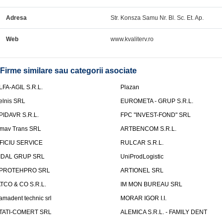
Adresa
Str. Konsza Samu Nr. Bl. Sc. Et. Ap.
Web
www.kvaliterv.ro
Firme similare sau categorii asociate
LFA-AGIL S.R.L.
Plazan
elnis SRL
EUROMETA - GRUP S.R.L.
PIDAVR S.R.L.
FPC "INVEST-FOND" SRL
mav Trans SRL
ARTBENCOM S.R.L.
FICIU SERVICE
RULCAR S.R.L.
IDAL GRUP SRL
UniProdLogistic
PROTEHPRO SRL
ARTIONEL SRL
ATCO & CO S.R.L.
IM MON BUREAU SRL
amadent technic srl
MORAR IGOR I.I.
TATI-COMERT SRL
ALEMICA S.R.L. - FAMILY DENT