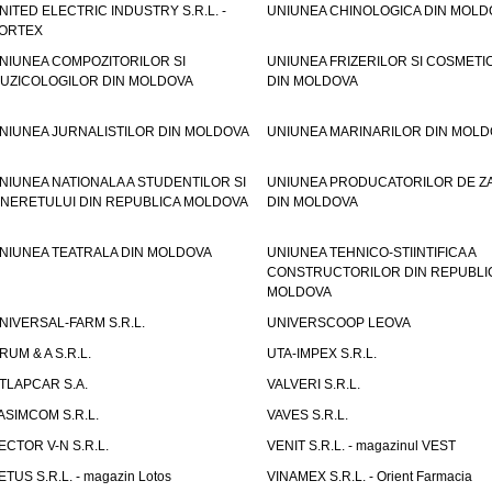
NITED ELECTRIC INDUSTRY S.R.L. -
UNIUNEA CHINOLOGICA DIN MOLD
ORTEX
NIUNEA COMPOZITORILOR SI
UNIUNEA FRIZERILOR SI COSMETI
UZICOLOGILOR DIN MOLDOVA
DIN MOLDOVA
NIUNEA JURNALISTILOR DIN MOLDOVA
UNIUNEA MARINARILOR DIN MOLD
NIUNEA NATIONALA A STUDENTILOR SI
UNIUNEA PRODUCATORILOR DE Z
INERETULUI DIN REPUBLICA MOLDOVA
DIN MOLDOVA
NIUNEA TEATRALA DIN MOLDOVA
UNIUNEA TEHNICO-STIINTIFICA A
CONSTRUCTORILOR DIN REPUBLI
MOLDOVA
NIVERSAL-FARM S.R.L.
UNIVERSCOOP LEOVA
RUM & A S.R.L.
UTA-IMPEX S.R.L.
TLAPCAR S.A.
VALVERI S.R.L.
ASIMCOM S.R.L.
VAVES S.R.L.
ECTOR V-N S.R.L.
VENIT S.R.L. - magazinul VEST
ETUS S.R.L. - magazin Lotos
VINAMEX S.R.L. - Orient Farmacia