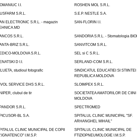
OMANIUC I.I.
ROSHEN MOL S.R.L.
USFARM S.R.L.
S.E.P. NESTLE S.A.
AN ELECTRONIC S.R.L. - magazin
SAN-FLORIN I.I.
EHNICA.MD
ANCOS S.R.L.
SANDORIA S.R.L. - Stomatologia BI
ANTA-BRIZ S.R.L.
SANVITCOM S.R.L.
EDICO-MOLDOVA S.R.L.
SEL si C S.R.L.
ENATSKI D I.I.
SERLAND-COM S.R.L.
ILUETA, studioul fotografic
SINDICATUL EDUCATIEI SI STIINTEI
REPUBLICA MOLDOVA
IVOL SERVICE DHS S.R.L.
SLOIMPEX S.R.L.
NIPER, clubul de tir
SOCIETATEA AMATORILOR DE CIINI
MOLDOVA
PANDOR S.R.L.
SPECTROMED
PICUSOR-BL S.A.
SPITALUL CLINIC MUNICIPAL "SF.
ARHANGHEL MIHAIL"
PITALUL CLINIC MUNICIPAL DE COPII
SPITALUL CLINIC MUNICIPAL DE
V.IGNATENCO" I.M.S.P.
FTIZIOPNEUMOLOGIE I.M.S.P.