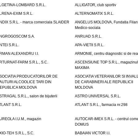
LGETINA-LOMBARD S.R.L.
ALLIGATOR, club sportiv
LRENA-EXIM S.R.L.
ALTERNOMATIX S.R.L.
NDIX S.R.L. - marca comerciala SLAIDER
ANGELUS MOLDOVA, Fundatia Filant
Medico-sociala
NGROGOSCOM S.A.
ANRUAD S.R.L.
NTEI S.R.L.
APA-VIETII S.R.L.
RMAN ALEXANDRU I.I.
ARMONIE, centru diagnostic si de reab
RTURNAT-FARM S.R.L., S.C.
ASCENSIUNE TOP S.R.L., magazinul
MAXIMA
SOCIATIA PRODUCATORILOR DE
ASOCIATIA VETERANILOR SI INVALI
AUTURI ALCOOLICE TARI DIN
DE CARABINERI ALE REPUBLICII
EPUBLICA MOLDOVA
MOLDOVA
STRAGAL S.R.L., salon de bijuterii
ASTRO UNIVERSAL S.R.L.
TLANT S.R.L.
ATLANT S.R.L., farmacia nr.298
UREOLA I.U.M., magazin
AUTOCAR-IMEX S.R.L. - centrul come
DOMUS
XIO-TEH S.R.L., S.C.
BABAIAN VICTOR I.I.