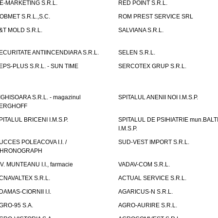
E-MARKETING S.R.L.
RED POINT S.R.L.
OBMET S.R.L.,S.C.
ROM PREST SERVICE SRL
&T MOLD S.R.L.
SALVIANA S.R.L.
ECURITATE ANTIINCENDIARA S.R.L.
SELEN S.R.L.
EPS-PLUS S.R.L. - SUN TIME
SERCOTEX GRUP S.R.L.
IGHISOARA S.R.L. - magazinul
SPITALUL ANENII NOI I.M.S.P.
ERGHOFF
PITALUL BRICENI I.M.S.P.
SPITALUL DE PSIHIATRIE mun.BALT
I.M.S.P.
UCCES POLEACOVA I.I. /
SUD-VEST IMPORT S.R.L.
HRONOGRAPH
.V. MUNTEANU I.I., farmacie
VADAV-COM S.R.L.
CNAVALTEX S.R.L.
ACTUAL SERVICE S.R.L.
DAMAS-CIORNII I.I.
AGARICUS-N S.R.L.
GRO-95 S.A.
AGRO-AURIRE S.R.L.