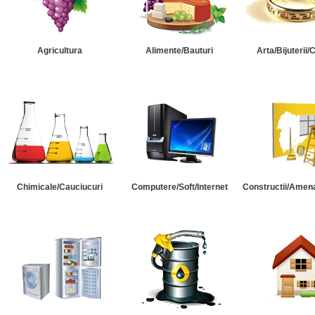
Agricultura
Alimente/Bauturi
Arta/Bijuterii/
Chimicale/Cauciucuri
Computere/Soft/Internet
Constructii/Amena