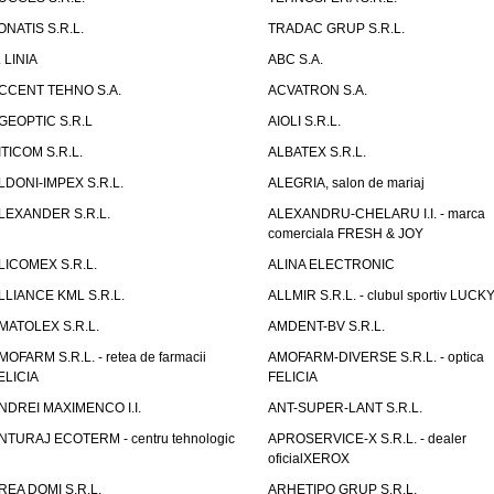
ONATIS S.R.L.
TRADAC GRUP S.R.L.
. LINIA
ABC S.A.
CCENT TEHNO S.A.
ACVATRON S.A.
GEOPTIC S.R.L
AIOLI S.R.L.
ITICOM S.R.L.
ALBATEX S.R.L.
LDONI-IMPEX S.R.L.
ALEGRIA, salon de mariaj
LEXANDER S.R.L.
ALEXANDRU-CHELARU I.I. - marca
comerciala FRESH & JOY
LICOMEX S.R.L.
ALINA ELECTRONIC
LLIANCE KML S.R.L.
ALLMIR S.R.L. - clubul sportiv LUCKY
MATOLEX S.R.L.
AMDENT-BV S.R.L.
MOFARM S.R.L. - retea de farmacii
AMOFARM-DIVERSE S.R.L. - optica
ELICIA
FELICIA
NDREI MAXIMENCO I.I.
ANT-SUPER-LANT S.R.L.
NTURAJ ECOTERM - centru tehnologic
APROSERVICE-X S.R.L. - dealer
oficialXEROX
REA DOMI S.R.L.
ARHETIPO GRUP S.R.L.