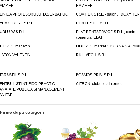
RISAR-COM S.R.L. - magazinele
BRISAR-COM S.R.L. - magazinele
AMMER
HAMMER
LINICA PROFESORULUI D.SERBATIUC
COMITEK S.R.L. - salonul DOXY TE
ALMIO-DENT S.R.L.
DENT-ESTET S.R.L.
UBLU-W S.R.L.
ELAT-RENTSERVICE S.R.L., centru
comercial ELAT
IDESCO, magazin
FIDESCO, market CIOCANA S.A., filia
LATON VALENTIN I.I.
RIUL VECHI S.R.L.
TAR&STIL S.R.L.
BOSMOS-PRIM S.R.L.
ENTRUL STIINTIFICO-PRACTIC
CITRON, clubul de Internet
ANATATE PUBLICA SI MANAGEMENT
ANITAR
Firme dupa categorii