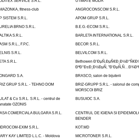
ODITEX SERVICE S.R.L.
UTIMATE MODA
MAZONKA, fitness-club
ANGROCONSCOM S.R.L.
P SISTEM S.R.L.
APOM GRUP S.R.L.
URELIA BRNO S.R.L.
B.E.G.-ECOM S.R.L.
ALTIKA S.R.L.
BARLETA INTERNATIONAL S.R.L.
ASM S.R.L., F.P.C.
BECOR S.R.L.
ELNIS S.R.L.
BELVILCOM S.R.L.
ETA S.R.L.
Bethowen Ð’ÐµÑ‚ÐµÑ€Ð¸Ð½Ð°Ñ€Ð
ÐºÐ°Ð±Ð¸Ð½ÐµÑ‚ "Ð‘ÐµÑ‚Ñ…Ð¾Ð²
ONGARD S.A.
BRASCO, salon de bijuterii
RIZ GRUP S.R.L. - TEHNO DOM
BRIZ-GRUPP S.R.L. - salonul de com
MORSCOI BRIZ
ULAT & Co S.R.L. S.R.L. - centrul de
BUSUIOC S.A.
anatate OZONIS
ASA COMERCIALA BULGARA S.R.L.
CENTRUL DE IGIENA SI EPIDEMIOL
BENDER
IDROCOM-EXIM S.R.L.
KOT.MD
ARY KAY LIMITED L.L.C. - Moldova
MICROTONER S.R.L.