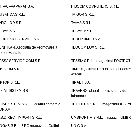
IF-ACVAAPARAT S.A.
RISCOM COMPUTERS S.R.L.
USANDA S.R.L.
TA-GOR S.R.L.
AROL-DD S.R.L.
TAVAS S.R.L.
EBAS S.A.
TEBAS-V S.R.L.
EHNOART-SERVICE S.R.L.
TEHOPTIMED S.A.
ENHIKAN, Asociatia de Promovare a
TEOCOM LUX S.R.L.
rtelor Martiale
ESSA SERVICE-COM S.R.L.
TESSIA S.R.L. - magazinul FOXTROT
IBECUM S.R.L.
TIMPUL, Clubul Republican al Oamen
Afaceri
IPTOP S.R.L.
TIRAET S.A.
OTAL SISTEM S.R.L.
TRAVERS, clubul turistic sportiv de
intremare
RIAL SISTEM S.R.L. - centrul comercial
TRICOLUX S.R.L. - magazinul X-STY
ON AMI
.S.DIRECT-IMPORT S.R.L.
UMSPORT M S.R.L. - magazin UMB
NGAR S.R.L.,F.P.C./magazinul Colibri
UNIC S.A.