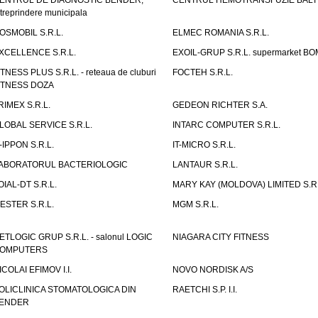
ENTRUL DE DIAGNOSTIC BENDER,
CENTRUL HEMOTRANSFUZIE BALT
ntreprindere municipala
OSMOBIL S.R.L.
ELMEC ROMANIA S.R.L.
XCELLENCE S.R.L.
EXOIL-GRUP S.R.L. supermarket B
ITNESS PLUS S.R.L. - reteaua de cluburi
FOCTEH S.R.L.
ITNESS DOZA
RIMEX S.R.L.
GEDEON RICHTER S.A.
LOBAL SERVICE S.R.L.
INTARC COMPUTER S.R.L.
T-IPPON S.R.L.
IT-MICRO S.R.L.
ABORATORUL BACTERIOLOGIC
LANTAUR S.R.L.
OIAL-DT S.R.L.
MARY KAY (MOLDOVA) LIMITED S.R.
ESTER S.R.L.
MGM S.R.L.
ETLOGIC GRUP S.R.L. - salonul LOGIC
NIAGARA CITY FITNESS
OMPUTERS
ICOLAI EFIMOV I.I.
NOVO NORDISK A/S
OLICLINICA STOMATOLOGICA DIN
RAETCHI S.P. I.I.
ENDER