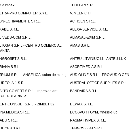
KP Impex
TEHELAN S.R.L.
LTRA-PRO COMPUTER S.R.L.
V. MELNIC I.I.
BN-ECHIPAMENTE S.R.L.
ACTIGEN S.R.L.
KABE S.R.L.
ALEXA-SERVICE S.R.L.
LIVEDS-COM S.R.L.
ALMAVAL-EXIM S.R.L.
LTOSAN S.R.L - CENTRU COMERCIAL
AMAS S.R.L.
AKITA
NGROSET S.R.L.
ANTEU LITVINIUC I.I. - ANTEU LUX
RIANA S.R.L.
ASORTIMEDIA S.R.L.
TRIUM S.R.L. - ANGELICA, salon de mariaj
AUDIOLINE S.R.L. - PRO AUDIO CE
UREOLA-1 S.R.L.
AUSTRAL OFFICE SUPPLIES S.R.L.
ALTO-COMERT S.R.L. - reprezentant
BANDAIRA S.R.L.
RAFT-BEARINGS
ENT CONSULT S.R.L. - ZIMBET 32
DEWAX S.R.L.
INA MEDICA S.R.L.
ECOSPORT GYM, fitness-club
ADU S.R.L.
RASMAT IMPEX S.R.L.
UCCES S.R.L.
TEHNOSFERA S.R.L.