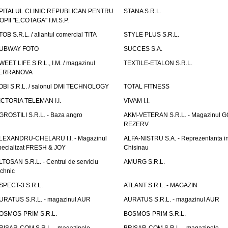
PITALUL CLINIC REPUBLICAN PENTRU
STANA S.R.L.
OPII "E.COTAGA" I.M.S.P.
TOB S.R.L. / aliantul comercial TITA
STYLE PLUS S.R.L.
UBWAY FOTO
SUCCES S.A.
WEET LIFE S.R.L., I.M. / magazinul
TEXTILE-ETALON S.R.L.
ERRANOVA
OBI S.R.L. / salonul DMI TECHNOLOGY
TOTAL FITNESS
ICTORIA TELEMAN I.I.
VIVAM I.I.
GROSTILI S.R.L. - Baza angro
AKM-VETERAN S.R.L. - Magazinul 
REZERV
LEXANDRU-CHELARU I.I. - Magazinul
ALFA-NISTRU S.A. - Reprezentanta i
pecializat FRESH & JOY
Chisinau
LTOSAN S.R.L. - Centrul de serviciu
AMURG S.R.L.
echnic
SPECT-3 S.R.L.
ATLANT S.R.L. - MAGAZIN
URATUS S.R.L. - magazinul AUR
AURATUS S.R.L. - magazinul AUR
OSMOS-PRIM S.R.L.
BOSMOS-PRIM S.R.L.