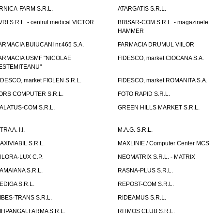
RNICA-FARM S.R.L.
ATARGATIS S.R.L.
VRI S.R.L. - centrul medical VICTOR
BRISAR-COM S.R.L. - magazinele
HAMMER
ARMACIA BUIUCANI nr.465 S.A.
FARMACIA DRUMUL VIILOR
ARMACIA USMF "NICOLAE
FIDESCO, market CIOCANA S.A.
ESTEMITEANU"
IDESCO, market FIOLEN S.R.L.
FIDESCO, market ROMANITA S.A.
ORS COMPUTER S.R.L.
FOTO RAPID S.R.L.
ALATUS-COM S.R.L.
GREEN HILLS MARKET S.R.L.
TRA A. I.I.
M.A.G. S.R.L.
AXIVIABIL S.R.L.
MAXLINIE / Computer Center MCS
ILORA-LUX C.P.
NEOMATRIX S.R.L. - MATRIX
AMAIANA S.R.L.
RASNA-PLUS S.R.L.
EDIGA S.R.L.
REPOST-COM S.R.L.
IBES-TRANS S.R.L.
RIDEAMUS S.R.L.
IHPANGALFARMA S.R.L.
RITMOS CLUB S.R.L.