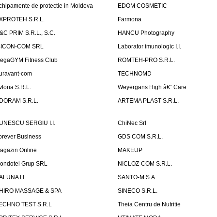
chipamente de protectie in Moldova
EDOM COSMETIC
XPROTEH S.R.L.
Farmona
&C PRIM S.R.L., S.C.
HANCU Photography
SICON-COM SRL
Laborator imunologic I.I.
egaGYM Fitness Club
ROMTEH-PRO S.R.L.
uravant-com
TECHNOMD
vtoria S.R.L.
Weyergans High â€“ Care
DORAM S.R.L.
ARTEMA PLAST S.R.L.
UNESCU SERGIU I.I.
ChiNec Srl
orever Business
GDS COM S.R.L.
agazin Online
MAKEUP
ondotel Grup SRL
NICLOZ-COM S.R.L.
ALUNA I.I.
SANTO-M S.A.
HIRO MASSAGE & SPA
SINECO S.R.L.
ECHNO TEST S.R.L
Theia Centru de Nutritie