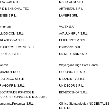
SLAVCOM S.R.L.
MAHU-OLIM S.R.L.
RIDIMENSIONAL TEC
ARTINSTAL S.R.L
ENEB S.R.L.
LAMBRE SRL
entorium
VALEX S.A.
LMOS-COM S.R.L.
AVALUX GRUP S.R.L.
IPLAST COM S.R.L.
ELTEHSISTEM SRL
YDROSYSTEMS ML S.R.L.
Interfoc-MS SRL
OPO CAD VEST
UNIMED FARMA S.R.L.
ianova
Weyergans High Care Center
VIDARO PROD
CORONIC-L.N. S.R.L.
NDO DECO STYLE
MEZANIN - V S.R.L.
RIAGO PRIM S.R.L.
UNIDECOR S.R.L.
SOCIATIA DE PSIHOOGIE
BIO-ECOSHOP S.R.L.
RANSPERSONALE DIN MOLDOVA
umerang/Protomval S.R.L.
Clinica Stomatologica NC DENTALE
DR.DIDU