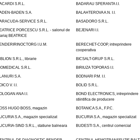
ACARDI S.R.L.
BADARAU SPERANTA I.I.
ADEN-BADEN S.A.
BALAHTEROVA A.N. I.I.
ARACUDA-SERVICE S.R.L.
BASADORO S.R.L.
EATRICE PORCESCU S.R.L. - salonul de
BEJENARI I.I.
ariaj BEATRICE
ENDERIRINOCTORG I.U.M.
BERECHET-COOP, intreprindere
cooperativa
IBLION S.R.L., librarie
BICSALT-GRUP S.R.L.
IOMEDICAL S.R.L.
BIRIUZA TOPORAS I.I.
LANURI S.A.
BODNARI P.M. I.I.
OICO V. I.I.
BOLID S.R.L.
OLOGAN ANA I.I.
BOND ELECTRONICS, intreprindere
stiintifica de producere
OSS HUGO BOSS, magazin
BOTANICA S.A., F.P.C.
UCURIA S.A., magazin specializat
BUCURIA S.A., magazin specializat
UCURIA-SIND S.R.L., statiune balneara
BUDESTI S.A., centrul comercial