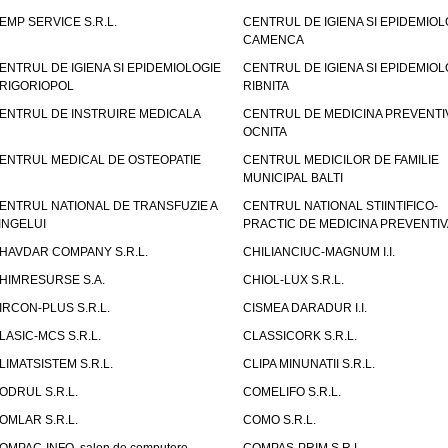
EMP SERVICE S.R.L.
CENTRUL DE IGIENA SI EPIDEMIOL
CAMENCA
ENTRUL DE IGIENA SI EPIDEMIOLOGIE
CENTRUL DE IGIENA SI EPIDEMIOL
RIGORIOPOL
RIBNITA
ENTRUL DE INSTRUIRE MEDICALA
CENTRUL DE MEDICINA PREVENTI
OCNITA
ENTRUL MEDICAL DE OSTEOPATIE
CENTRUL MEDICILOR DE FAMILIE
MUNICIPAL BALTI
ENTRUL NATIONAL DE TRANSFUZIE A
CENTRUL NATIONAL STIINTIFICO-
INGELUI
PRACTIC DE MEDICINA PREVENTIV
HAVDAR COMPANY S.R.L.
CHILIANCIUC-MAGNUM I.I.
HIMRESURSE S.A.
CHIOL-LUX S.R.L.
IRCON-PLUS S.R.L.
CISMEA DARADUR I.I.
LASIC-MCS S.R.L.
CLASSICORK S.R.L.
LIMATSISTEM S.R.L.
CLIPA MINUNATII S.R.L.
ODRUL S.R.L.
COMELIFO S.R.L.
OMLAR S.R.L.
COMO S.R.L.