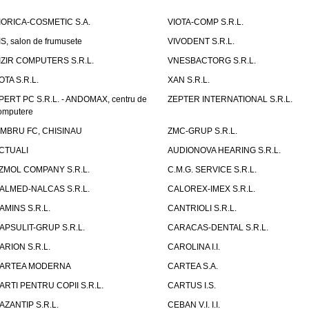
IORICA-COSMETIC S.A.
VIOTA-COMP S.R.L.
IS, salon de frumusete
VIVODENT S.R.L.
IZIR COMPUTERS S.R.L.
VNESBACTORG S.R.L.
OTA S.R.L.
XAN S.R.L.
PERT PC S.R.L. - ANDOMAX, centru de
ZEPTER INTERNATIONAL S.R.L.
omputere
IMBRU FC, CHISINAU
ZMC-GRUP S.R.L.
CTUALI
AUDIONOVA HEARING S.R.L.
ZMOL COMPANY S.R.L.
C.M.G. SERVICE S.R.L.
ALMED-NALCAS S.R.L.
CALOREX-IMEX S.R.L.
AMINS S.R.L.
CANTRIOLI S.R.L.
APSULIT-GRUP S.R.L.
CARACAS-DENTAL S.R.L.
ARION S.R.L.
CAROLINA I.I.
ARTEA MODERNA
CARTEA S.A.
ARTI PENTRU COPII S.R.L.
CARTUS I.S.
AZANTIP S.R.L.
CEBAN V.I. I.I.