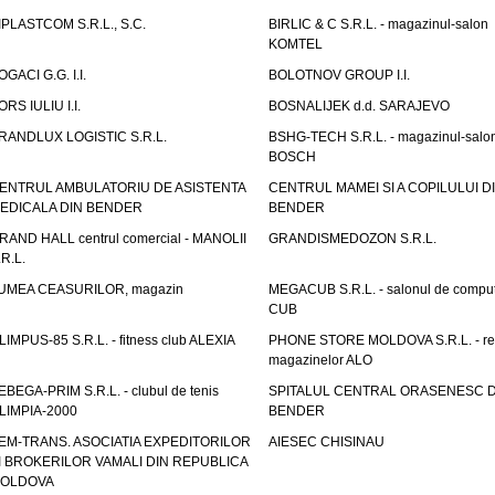
IPLASTCOM S.R.L., S.C.
BIRLIC & C S.R.L. - magazinul-salon
KOMTEL
OGACI G.G. I.I.
BOLOTNOV GROUP I.I.
ORS IULIU I.I.
BOSNALIJEK d.d. SARAJEVO
RANDLUX LOGISTIC S.R.L.
BSHG-TECH S.R.L. - magazinul-salo
BOSCH
ENTRUL AMBULATORIU DE ASISTENTA
CENTRUL MAMEI SI A COPILULUI D
EDICALA DIN BENDER
BENDER
RAND HALL centrul comercial - MANOLII
GRANDISMEDOZON S.R.L.
.R.L.
UMEA CEASURILOR, magazin
MEGACUB S.R.L. - salonul de compu
CUB
LIMPUS-85 S.R.L. - fitness club ALEXIA
PHONE STORE MOLDOVA S.R.L. - re
magazinelor ALO
EBEGA-PRIM S.R.L. - clubul de tenis
SPITALUL CENTRAL ORASENESC D
LIMPIA-2000
BENDER
EM-TRANS. ASOCIATIA EXPEDITORILOR
AIESEC CHISINAU
I BROKERILOR VAMALI DIN REPUBLICA
OLDOVA