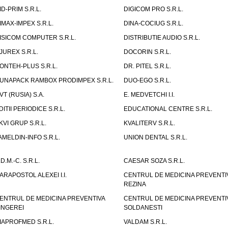
ID-PRIM S.R.L.
DIGICOM PRO S.R.L.
IMAX-IMPEX S.R.L.
DINA-COCIUG S.R.L.
ISICOM COMPUTER S.R.L.
DISTRIBUTIE AUDIO S.R.L.
JUREX S.R.L.
DOCORIN S.R.L.
ONTEH-PLUS S.R.L.
DR. PITEL S.R.L.
UNAPACK RAMBOX PRODIMPEX S.R.L.
DUO-EGO S.R.L.
VT (RUSIA) S.A.
E. MEDVETCHI I.I.
DITII PERIODICE S.R.L.
EDUCATIONAL CENTRE S.R.L.
KVI GRUP S.R.L.
KVALITERV S.R.L.
AMELDIN-INFO S.R.L.
UNION DENTAL S.R.L.
.D.M.-C. S.R.L.
CAESAR SOZA S.R.L.
ARAPOSTOL ALEXEI I.I.
CENTRUL DE MEDICINA PREVENTI
REZINA
ENTRUL DE MEDICINA PREVENTIVA
CENTRUL DE MEDICINA PREVENTI
INGEREI
SOLDANESTI
IAPROFMED S.R.L.
VALDAM S.R.L.