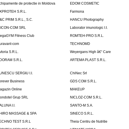
chipamente de protectie in Moldova
EDOM COSMETIC
XPROTEH S.R.L.
Farmona
&C PRIM S.R.L., S.C.
HANCU Photography
SICON-COM SRL
Laborator imunologic I.I.
egaGYM Fitness Club
ROMTEH-PRO S.R.L.
uravant-com
TECHNOMD
vtoria S.R.L.
Weyergans High â€“ Care
DORAM S.R.L.
ARTEMA PLAST S.R.L.
UNESCU SERGIU I.I.
ChiNec Srl
orever Business
GDS COM S.R.L.
agazin Online
MAKEUP
ondotel Grup SRL
NICLOZ-COM S.R.L.
ALUNA I.I.
SANTO-M S.A.
HIRO MASSAGE & SPA
SINECO S.R.L.
ECHNO TEST S.R.L
Theia Centru de Nutritie