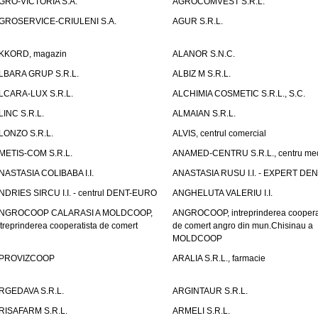
GRO-VICTORIA S.A.
AGROCOMVEST S.R.L.
GROSERVICE-CRIULENI S.A.
AGUR S.R.L.
KKORD, magazin
ALANOR S.N.C.
LBARA GRUP S.R.L.
ALBIZ M S.R.L.
LCARA-LUX S.R.L.
ALCHIMIA COSMETIC S.R.L., S.C.
LINC S.R.L.
ALMAIAN S.R.L.
LONZO S.R.L.
ALVIS, centrul comercial
METIS-COM S.R.L.
ANAMED-CENTRU S.R.L., centru med
NASTASIA COLIBABA I.I.
ANASTASIA RUSU I.I. - EXPERT DE
NDRIES SIRCU I.I. - centrul DENT-EURO
ANGHELUTA VALERIU I.I.
NGROCOOP CALARASI A MOLDCOOP,
ANGROCOOP, intreprinderea coopera
ntreprinderea cooperatista de comert
de comert angro din mun.Chisinau a
MOLDCOOP
PROVIZCOOP
ARALIA S.R.L., farmacie
RGEDAVA S.R.L.
ARGINTAUR S.R.L.
RISAFARM S.R.L.
ARMELI S.R.L.