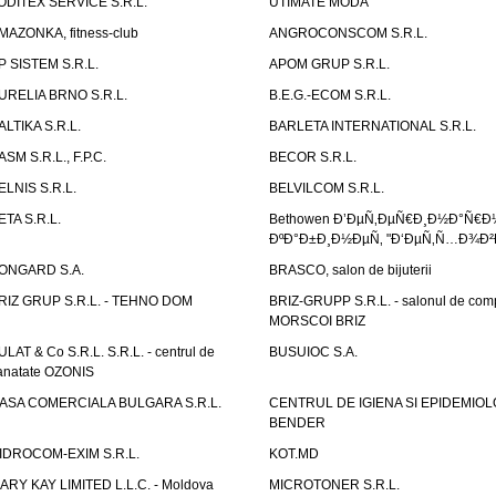
ODITEX SERVICE S.R.L.
UTIMATE MODA
MAZONKA, fitness-club
ANGROCONSCOM S.R.L.
P SISTEM S.R.L.
APOM GRUP S.R.L.
URELIA BRNO S.R.L.
B.E.G.-ECOM S.R.L.
ALTIKA S.R.L.
BARLETA INTERNATIONAL S.R.L.
ASM S.R.L., F.P.C.
BECOR S.R.L.
ELNIS S.R.L.
BELVILCOM S.R.L.
ETA S.R.L.
Bethowen Ð’ÐµÑ‚ÐµÑ€Ð¸Ð½Ð°Ñ€Ð
ÐºÐ°Ð±Ð¸Ð½ÐµÑ‚ "Ð‘ÐµÑ‚Ñ…Ð¾Ð²
ONGARD S.A.
BRASCO, salon de bijuterii
RIZ GRUP S.R.L. - TEHNO DOM
BRIZ-GRUPP S.R.L. - salonul de com
MORSCOI BRIZ
ULAT & Co S.R.L. S.R.L. - centrul de
BUSUIOC S.A.
anatate OZONIS
ASA COMERCIALA BULGARA S.R.L.
CENTRUL DE IGIENA SI EPIDEMIOL
BENDER
IDROCOM-EXIM S.R.L.
KOT.MD
ARY KAY LIMITED L.L.C. - Moldova
MICROTONER S.R.L.