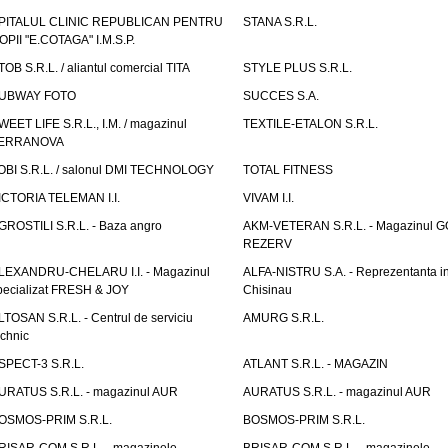
PITALUL CLINIC REPUBLICAN PENTRU
STANA S.R.L.
OPII "E.COTAGA" I.M.S.P.
TOB S.R.L. / aliantul comercial TITA
STYLE PLUS S.R.L.
UBWAY FOTO
SUCCES S.A.
WEET LIFE S.R.L., I.M. / magazinul
TEXTILE-ETALON S.R.L.
ERRANOVA
OBI S.R.L. / salonul DMI TECHNOLOGY
TOTAL FITNESS
ICTORIA TELEMAN I.I.
VIVAM I.I.
GROSTILI S.R.L. - Baza angro
AKM-VETERAN S.R.L. - Magazinul 
REZERV
LEXANDRU-CHELARU I.I. - Magazinul
ALFA-NISTRU S.A. - Reprezentanta i
pecializat FRESH & JOY
Chisinau
LTOSAN S.R.L. - Centrul de serviciu
AMURG S.R.L.
echnic
SPECT-3 S.R.L.
ATLANT S.R.L. - MAGAZIN
URATUS S.R.L. - magazinul AUR
AURATUS S.R.L. - magazinul AUR
OSMOS-PRIM S.R.L.
BOSMOS-PRIM S.R.L.