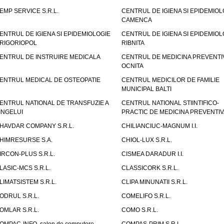
EMP SERVICE S.R.L.
CENTRUL DE IGIENA SI EPIDEMIOL
CAMENCA
ENTRUL DE IGIENA SI EPIDEMIOLOGIE
CENTRUL DE IGIENA SI EPIDEMIOL
RIGORIOPOL
RIBNITA
ENTRUL DE INSTRUIRE MEDICALA
CENTRUL DE MEDICINA PREVENTI
OCNITA
ENTRUL MEDICAL DE OSTEOPATIE
CENTRUL MEDICILOR DE FAMILIE
MUNICIPAL BALTI
ENTRUL NATIONAL DE TRANSFUZIE A
CENTRUL NATIONAL STIINTIFICO-
INGELUI
PRACTIC DE MEDICINA PREVENTIV
HAVDAR COMPANY S.R.L.
CHILIANCIUC-MAGNUM I.I.
HIMRESURSE S.A.
CHIOL-LUX S.R.L.
IRCON-PLUS S.R.L.
CISMEA DARADUR I.I.
LASIC-MCS S.R.L.
CLASSICORK S.R.L.
LIMATSISTEM S.R.L.
CLIPA MINUNATII S.R.L.
ODRUL S.R.L.
COMELIFO S.R.L.
OMLAR S.R.L.
COMO S.R.L.