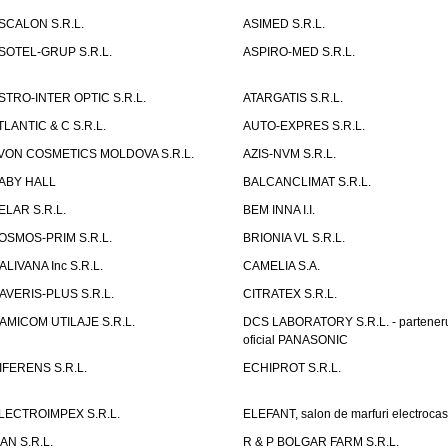
SCALON S.R.L.
ASIMED S.R.L.
SOTEL-GRUP S.R.L.
ASPIRO-MED S.R.L.
STRO-INTER OPTIC S.R.L.
ATARGATIS S.R.L.
TLANTIC & C S.R.L.
AUTO-EXPRES S.R.L.
VON COSMETICS MOLDOVA S.R.L.
AZIS-NVM S.R.L.
ABY HALL
BALCANCLIMAT S.R.L.
ELAR S.R.L.
BEM INNA I.I.
OSMOS-PRIM S.R.L.
BRIONIA VL S.R.L.
ALIVANA Inc S.R.L.
CAMELIA S.A.
AVERIS-PLUS S.R.L.
CITRATEX S.R.L.
AMICOM UTILAJE S.R.L.
DCS LABORATORY S.R.L. - partener
oficial PANASONIC
IFERENS S.R.L.
ECHIPROT S.R.L.
LECTROIMPEX S.R.L.
ELEFANT, salon de marfuri electrocas
IAN S.R.L.
R & P BOLGAR FARM S.R.L.