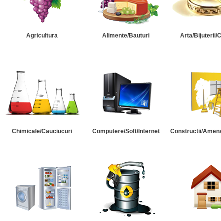
Agricultura
Alimente/Bauturi
Arta/Bijuterii/
Chimicale/Cauciucuri
Computere/Soft/Internet
Constructii/Amena