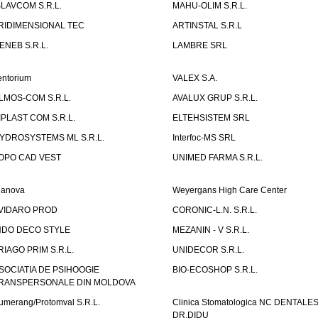
SLAVCOM S.R.L.
MAHU-OLIM S.R.L.
RIDIMENSIONAL TEC
ARTINSTAL S.R.L
ENEB S.R.L.
LAMBRE SRL
entorium
VALEX S.A.
LMOS-COM S.R.L.
AVALUX GRUP S.R.L.
IPLAST COM S.R.L.
ELTEHSISTEM SRL
YDROSYSTEMS ML S.R.L.
Interfoc-MS SRL
OPO CAD VEST
UNIMED FARMA S.R.L.
ianova
Weyergans High Care Center
VIDARO PROD
CORONIC-L.N. S.R.L.
NDO DECO STYLE
MEZANIN - V S.R.L.
RIAGO PRIM S.R.L.
UNIDECOR S.R.L.
SOCIATIA DE PSIHOOGIE
BIO-ECOSHOP S.R.L.
RANSPERSONALE DIN MOLDOVA
umerang/Protomval S.R.L.
Clinica Stomatologica NC DENTALE
DR.DIDU