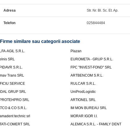
Adresa
Str. Nr. Bl. Sc. Et. Ap.
Telefon
025844484
Firme similare sau categorii asociate
LFA-AGIL S.R.L.
Plazan
elnis SRL
EUROMETA - GRUP S.R.L.
PIDAVR S.R.L.
FPC "INVEST-FOND" SRL
mav Trans SRL
ARTBENCOM S.R.L.
FICIU SERVICE
RULCAR S.R.L.
IDAL GRUP SRL
UniProdLogistic
PROTEHPRO SRL
ARTIONEL SRL
ATCO & CO S.R.L.
IM MON BUREAU SRL
amadent technic srl
MORAR IGOR I.I.
TATI-COMERT SRL
ALEMICA S.R.L. - FAMILY DENT