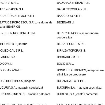
ACARDI S.R.L.
BADARAU SPERANTA I.I.
ADEN-BADEN S.A.
BALAHTEROVA A.N. I.I.
ARACUDA-SERVICE S.R.L.
BASADORO S.R.L.
EATRICE PORCESCU S.R.L. - salonul de
BEJENARI I.I.
ariaj BEATRICE
ENDERIRINOCTORG I.U.M.
BERECHET-COOP, intreprindere
cooperativa
IBLION S.R.L., librarie
BICSALT-GRUP S.R.L.
IOMEDICAL S.R.L.
BIRIUZA TOPORAS I.I.
LANURI S.A.
BODNARI P.M. I.I.
OICO V. I.I.
BOLID S.R.L.
OLOGAN ANA I.I.
BOND ELECTRONICS, intreprindere
stiintifica de producere
OSS HUGO BOSS, magazin
BOTANICA S.A., F.P.C.
UCURIA S.A., magazin specializat
BUCURIA S.A., magazin specializat
UCURIA-SIND S.R.L., statiune balneara
BUDESTI S.A., centrul comercial