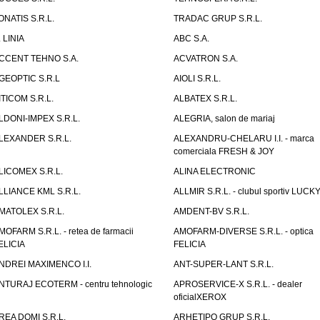
ONATIS S.R.L.
TRADAC GRUP S.R.L.
. LINIA
ABC S.A.
CCENT TEHNO S.A.
ACVATRON S.A.
GEOPTIC S.R.L
AIOLI S.R.L.
ITICOM S.R.L.
ALBATEX S.R.L.
LDONI-IMPEX S.R.L.
ALEGRIA, salon de mariaj
LEXANDER S.R.L.
ALEXANDRU-CHELARU I.I. - marca
comerciala FRESH & JOY
LICOMEX S.R.L.
ALINA ELECTRONIC
LLIANCE KML S.R.L.
ALLMIR S.R.L. - clubul sportiv LUCKY
MATOLEX S.R.L.
AMDENT-BV S.R.L.
MOFARM S.R.L. - retea de farmacii
AMOFARM-DIVERSE S.R.L. - optica
ELICIA
FELICIA
NDREI MAXIMENCO I.I.
ANT-SUPER-LANT S.R.L.
NTURAJ ECOTERM - centru tehnologic
APROSERVICE-X S.R.L. - dealer
oficialXEROX
REA DOMI S.R.L.
ARHETIPO GRUP S.R.L.