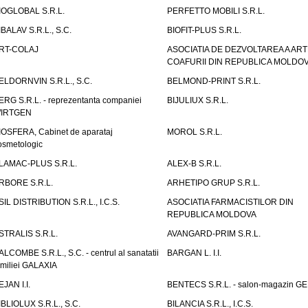
IOGLOBAL S.R.L.
PERFETTO MOBILI S.R.L.
IBALAV S.R.L., S.C.
BIOFIT-PLUS S.R.L.
RT-COLAJ
ASOCIATIA DE DEZVOLTAREA A ART
COAFURII DIN REPUBLICA MOLDO
ELDORNVIN S.R.L., S.C.
BELMOND-PRINT S.R.L.
ERG S.R.L. - reprezentanta companiei
BIJULIUX S.R.L.
IRTGEN
IOSFERA, Cabinet de aparataj
MOROL S.R.L.
osmetologic
LAMAC-PLUS S.R.L.
ALEX-B S.R.L.
RBORE S.R.L.
ARHETIPO GRUP S.R.L.
SIL DISTRIBUTION S.R.L., I.C.S.
ASOCIATIA FARMACISTILOR DIN
REPUBLICA MOLDOVA
STRALIS S.R.L.
AVANGARD-PRIM S.R.L.
ALCOMBE S.R.L., S.C. - centrul al sanatatii
BARGAN L. I.I.
amiliei GALAXIA
EJAN I.I.
BENTECS S.R.L. - salon-magazin G
IBLIOLUX S.R.L., S.C.
BILANCIA S.R.L., I.C.S.