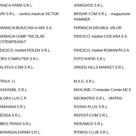
RNICA-FARM S.R.L.
ATARGATIS S.R.L.
VRI S.R.L. - centrul medical VICTOR
BRISAR-COM S.R.L. - magazinele
HAMMER
ARMACIA BUIUCANI nr.465 S.A.
FARMACIA DRUMUL VIILOR
ARMACIA USMF "NICOLAE
FIDESCO, market CIOCANA S.A.
ESTEMITEANU"
IDESCO, market FIOLEN S.R.L.
FIDESCO, market ROMANITA S.A.
ORS COMPUTER S.R.L.
FOTO RAPID S.R.L.
ALATUS-COM S.R.L.
GREEN HILLS MARKET S.R.L.
TRA A. I.I.
M.A.G. S.R.L.
AXIVIABIL S.R.L.
MAXLINIE / Computer Center MCS
ILORA-LUX C.P.
NEOMATRIX S.R.L. - MATRIX
AMAIANA S.R.L.
RASNA-PLUS S.R.L.
EDIGA S.R.L.
REPOST-COM S.R.L.
IBES-TRANS S.R.L.
RIDEAMUS S.R.L.
IHPANGALFARMA S.R.L.
RITMOS CLUB S.R.L.