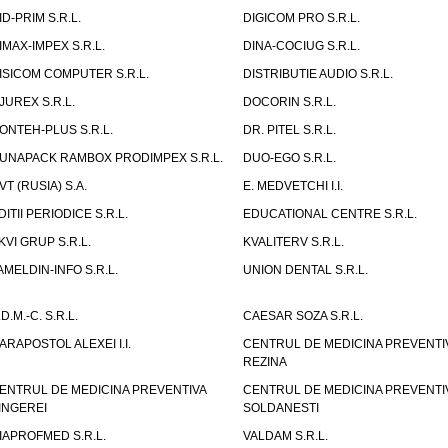
ID-PRIM S.R.L.
DIGICOM PRO S.R.L.
IMAX-IMPEX S.R.L.
DINA-COCIUG S.R.L.
ISICOM COMPUTER S.R.L.
DISTRIBUTIE AUDIO S.R.L.
JUREX S.R.L.
DOCORIN S.R.L.
ONTEH-PLUS S.R.L.
DR. PITEL S.R.L.
UNAPACK RAMBOX PRODIMPEX S.R.L.
DUO-EGO S.R.L.
VT (RUSIA) S.A.
E. MEDVETCHI I.I.
DITII PERIODICE S.R.L.
EDUCATIONAL CENTRE S.R.L.
KVI GRUP S.R.L.
KVALITERV S.R.L.
AMELDIN-INFO S.R.L.
UNION DENTAL S.R.L.
.D.M.-C. S.R.L.
CAESAR SOZA S.R.L.
ARAPOSTOL ALEXEI I.I.
CENTRUL DE MEDICINA PREVENTI
REZINA
ENTRUL DE MEDICINA PREVENTIVA
CENTRUL DE MEDICINA PREVENTI
INGEREI
SOLDANESTI
IAPROFMED S.R.L.
VALDAM S.R.L.