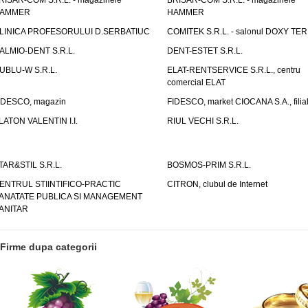
RISAR-COM S.R.L. - magazinele
BRISAR-COM S.R.L. - magazinele
AMMER
HAMMER
LINICA PROFESORULUI D.SERBATIUC
COMITEK S.R.L. - salonul DOXY TE
ALMIO-DENT S.R.L.
DENT-ESTET S.R.L.
UBLU-W S.R.L.
ELAT-RENTSERVICE S.R.L., centru
comercial ELAT
IDESCO, magazin
FIDESCO, market CIOCANA S.A., filia
LATON VALENTIN I.I.
RIUL VECHI S.R.L.
TAR&STIL S.R.L.
BOSMOS-PRIM S.R.L.
ENTRUL STIINTIFICO-PRACTIC
CITRON, clubul de Internet
ANATATE PUBLICA SI MANAGEMENT
ANITAR
Firme dupa categorii