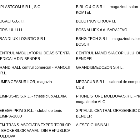
IPLASTCOM S.R.L., S.C.
BIRLIC & C S.R.L. - magazinul-salon
KOMTEL
OGACI G.G. I.I.
BOLOTNOV GROUP I.I.
ORS IULIU I.I.
BOSNALIJEK d.d. SARAJEVO
RANDLUX LOGISTIC S.R.L.
BSHG-TECH S.R.L. - magazinul-salo
BOSCH
ENTRUL AMBULATORIU DE ASISTENTA
CENTRUL MAMEI SI A COPILULUI D
EDICALA DIN BENDER
BENDER
RAND HALL centrul comercial - MANOLII
GRANDISMEDOZON S.R.L.
.R.L.
UMEA CEASURILOR, magazin
MEGACUB S.R.L. - salonul de compu
CUB
LIMPUS-85 S.R.L. - fitness club ALEXIA
PHONE STORE MOLDOVA S.R.L. - re
magazinelor ALO
EBEGA-PRIM S.R.L. - clubul de tenis
SPITALUL CENTRAL ORASENESC D
LIMPIA-2000
BENDER
EM-TRANS. ASOCIATIA EXPEDITORILOR
AIESEC CHISINAU
I BROKERILOR VAMALI DIN REPUBLICA
OLDOVA