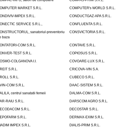
OMPAC-INFO, salon de computere
COMPAS-PRIM S.R.L.
OMPUTER MARKET S.R.L.
COMPUTER's WORLD S.R.L.
ONDIVIV-IMPEX S.R.L.
CONDUCTGAZ-APA S.R.L.
ONECTIC SERVICE S.R.L.,
CONFLUENTA S.R.L.
ONSTRUCTORUL, sanatoriul-preventoriu
CONSVICTORIA S.R.L.
e baza
ONTATORI-COM S.R.L.
CONTAVE S.R.L.
ONVER-TEST S.R.L.
COPIOSUS S.R.L.
OSMO-COLGANOVA I.I.
COVOARE-LUX S.R.L.
REIT S.R.L.
CRICOVA-VIN S.A.
ROLL S.R.L.
CUBECO S.R.L.
VIN-COM S.R.L.
DAAC-SISTEM S.R.L.
ALILA, centrul sanatatii femeii
DALMA-COM S.R.L.
AR-RAIU S.R.L.
DARSCOM AGRO S.R.L.
ECODACOM S.R.L.
DECOSTAR S.R.L.
EPOFARM S.R.L.
DERMAX-EXIM S.R.L.
IADIM IMPEX S.R.L.
DIALIS-PRIM S.R.L.