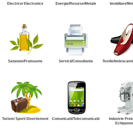
Electrice/ Electronice
Energie/Resurse/Metale
Imobiliare/Mob
Sanatate/Frumusete
Servicii/Consultanta
Textile/Imbracami
Turism/ Sport/ Divertisment
Comunicatii/Telecomunicatii
Industrie Prel
Echipame