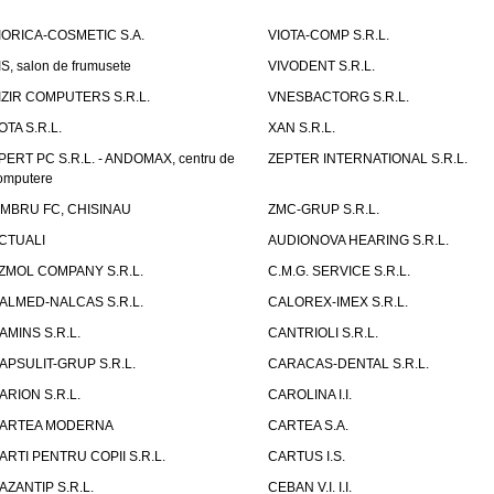
IORICA-COSMETIC S.A.
VIOTA-COMP S.R.L.
IS, salon de frumusete
VIVODENT S.R.L.
IZIR COMPUTERS S.R.L.
VNESBACTORG S.R.L.
OTA S.R.L.
XAN S.R.L.
PERT PC S.R.L. - ANDOMAX, centru de
ZEPTER INTERNATIONAL S.R.L.
omputere
IMBRU FC, CHISINAU
ZMC-GRUP S.R.L.
CTUALI
AUDIONOVA HEARING S.R.L.
ZMOL COMPANY S.R.L.
C.M.G. SERVICE S.R.L.
ALMED-NALCAS S.R.L.
CALOREX-IMEX S.R.L.
AMINS S.R.L.
CANTRIOLI S.R.L.
APSULIT-GRUP S.R.L.
CARACAS-DENTAL S.R.L.
ARION S.R.L.
CAROLINA I.I.
ARTEA MODERNA
CARTEA S.A.
ARTI PENTRU COPII S.R.L.
CARTUS I.S.
AZANTIP S.R.L.
CEBAN V.I. I.I.