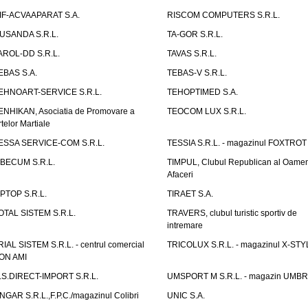
IF-ACVAAPARAT S.A.
RISCOM COMPUTERS S.R.L.
USANDA S.R.L.
TA-GOR S.R.L.
AROL-DD S.R.L.
TAVAS S.R.L.
EBAS S.A.
TEBAS-V S.R.L.
EHNOART-SERVICE S.R.L.
TEHOPTIMED S.A.
ENHIKAN, Asociatia de Promovare a
TEOCOM LUX S.R.L.
rtelor Martiale
ESSA SERVICE-COM S.R.L.
TESSIA S.R.L. - magazinul FOXTROT
IBECUM S.R.L.
TIMPUL, Clubul Republican al Oamen
Afaceri
IPTOP S.R.L.
TIRAET S.A.
OTAL SISTEM S.R.L.
TRAVERS, clubul turistic sportiv de
intremare
RIAL SISTEM S.R.L. - centrul comercial
TRICOLUX S.R.L. - magazinul X-STY
ON AMI
.S.DIRECT-IMPORT S.R.L.
UMSPORT M S.R.L. - magazin UMB
NGAR S.R.L.,F.P.C./magazinul Colibri
UNIC S.A.