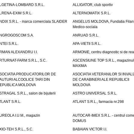
LGETINA-LOMBARD S.R.L.
ALLIGATOR, club sportiv
LRENA-EXIM S.R.L.
ALTERNOMATIX S.R.L.
NDIX S.R.L. - marca comerciala SLAIDER
ANGELUS MOLDOVA, Fundatia Filant
Medico-sociala
NGROGOSCOM S.A.
ANRUAD S.R.L.
NTEI S.R.L.
APA-VIETII S.R.L.
RMAN ALEXANDRU I.I.
ARMONIE, centru diagnostic si de reab
RTURNAT-FARM S.R.L., S.C.
ASCENSIUNE TOP S.R.L., magazinul
MAXIMA
SOCIATIA PRODUCATORILOR DE
ASOCIATIA VETERANILOR SI INVALI
AUTURI ALCOOLICE TARI DIN
DE CARABINERI ALE REPUBLICII
EPUBLICA MOLDOVA
MOLDOVA
STRAGAL S.R.L., salon de bijuterii
ASTRO UNIVERSAL S.R.L.
TLANT S.R.L.
ATLANT S.R.L., farmacia nr.298
UREOLA I.U.M., magazin
AUTOCAR-IMEX S.R.L. - centrul come
DOMUS
XIO-TEH S.R.L., S.C.
BABAIAN VICTOR I.I.