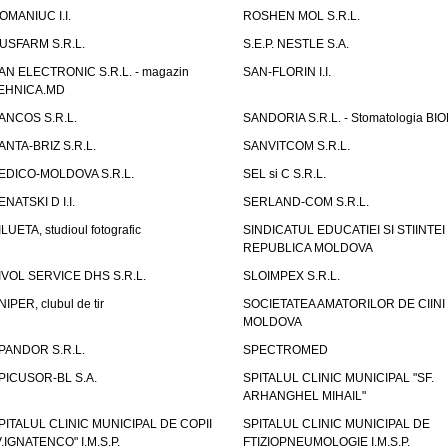
OMANIUC I.I.
ROSHEN MOL S.R.L.
USFARM S.R.L.
S.E.P. NESTLE S.A.
AN ELECTRONIC S.R.L. - magazin
SAN-FLORIN I.I.
EHNICA.MD
ANCOS S.R.L.
SANDORIA S.R.L. - Stomatologia BI
ANTA-BRIZ S.R.L.
SANVITCOM S.R.L.
EDICO-MOLDOVA S.R.L.
SEL si C S.R.L.
ENATSKI D I.I.
SERLAND-COM S.R.L.
ILUETA, studioul fotografic
SINDICATUL EDUCATIEI SI STIINTEI
REPUBLICA MOLDOVA
IVOL SERVICE DHS S.R.L.
SLOIMPEX S.R.L.
NIPER, clubul de tir
SOCIETATEA AMATORILOR DE CIINI
MOLDOVA
PANDOR S.R.L.
SPECTROMED
PICUSOR-BL S.A.
SPITALUL CLINIC MUNICIPAL "SF.
ARHANGHEL MIHAIL"
PITALUL CLINIC MUNICIPAL DE COPII
SPITALUL CLINIC MUNICIPAL DE
V.IGNATENCO" I.M.S.P.
FTIZIOPNEUMOLOGIE I.M.S.P.