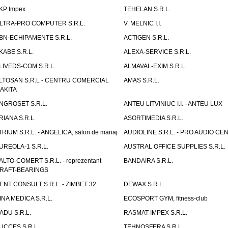
KP Impex
TEHELAN S.R.L.
LTRA-PRO COMPUTER S.R.L.
V. MELNIC I.I.
BN-ECHIPAMENTE S.R.L.
ACTIGEN S.R.L.
KABE S.R.L.
ALEXA-SERVICE S.R.L.
LIVEDS-COM S.R.L.
ALMAVAL-EXIM S.R.L.
LTOSAN S.R.L - CENTRU COMERCIAL
AMAS S.R.L.
AKITA
NGROSET S.R.L.
ANTEU LITVINIUC I.I. - ANTEU LUX
RIANA S.R.L.
ASORTIMEDIA S.R.L.
TRIUM S.R.L. - ANGELICA, salon de mariaj
AUDIOLINE S.R.L. - PRO AUDIO CE
UREOLA-1 S.R.L.
AUSTRAL OFFICE SUPPLIES S.R.L.
ALTO-COMERT S.R.L. - reprezentant
BANDAIRA S.R.L.
RAFT-BEARINGS
ENT CONSULT S.R.L. - ZIMBET 32
DEWAX S.R.L.
INA MEDICA S.R.L.
ECOSPORT GYM, fitness-club
ADU S.R.L.
RASMAT IMPEX S.R.L.
UCCES S.R.L.
TEHNOSFERA S.R.L.