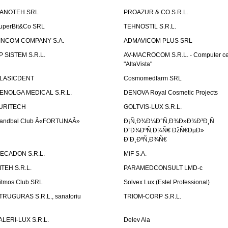
ANOTEH SRL
PROAZUR & CO S.R.L.
uperBit&Co SRL
TEHNOSTIL S.R.L.
INCOM COMPANY S.A.
ADMAVICOM PLUS SRL
P SISTEM S.R.L.
AV-MACROCOM S.R.L. - Computer ce
"AltaVista"
LASICDENT
Cosmomedfarm SRL
ENOLGA MEDICAL S.R.L.
DENOVA Royal Cosmetic Projects
URITECH
GOLTVIS-LUX S.R.L.
andbal Club Â«FORTUNAÂ»
Ð¡Ñ‚Ð¾Ð¼Ð°Ñ‚Ð¾Ð»Ð¾Ð³Ð¸Ñ
Ð”Ð¾ÐºÑ‚Ð¾Ñ€ ÐžÑ€ÐµÐ»
Ð’Ð¸ÐºÑ‚Ð¾Ñ€
ECADON S.R.L.
MiF S.A.
ITEH S.R.L.
PARAMEDCONSULT LMD-c
itmos Club SRL
Solvex Lux (Estel Professional)
TRUGURAS S.R.L., sanatoriu
TRIOM-CORP S.R.L.
ALERI-LUX S.R.L.
Delev Ala