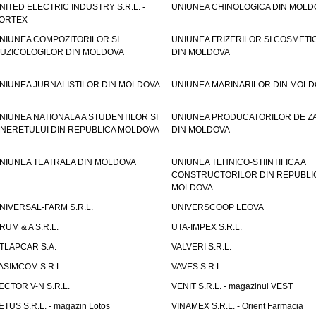
NITED ELECTRIC INDUSTRY S.R.L. -
UNIUNEA CHINOLOGICA DIN MOLD
ORTEX
NIUNEA COMPOZITORILOR SI
UNIUNEA FRIZERILOR SI COSMETI
UZICOLOGILOR DIN MOLDOVA
DIN MOLDOVA
NIUNEA JURNALISTILOR DIN MOLDOVA
UNIUNEA MARINARILOR DIN MOLD
NIUNEA NATIONALA A STUDENTILOR SI
UNIUNEA PRODUCATORILOR DE Z
INERETULUI DIN REPUBLICA MOLDOVA
DIN MOLDOVA
NIUNEA TEATRALA DIN MOLDOVA
UNIUNEA TEHNICO-STIINTIFICA A
CONSTRUCTORILOR DIN REPUBLI
MOLDOVA
NIVERSAL-FARM S.R.L.
UNIVERSCOOP LEOVA
RUM & A S.R.L.
UTA-IMPEX S.R.L.
TLAPCAR S.A.
VALVERI S.R.L.
ASIMCOM S.R.L.
VAVES S.R.L.
ECTOR V-N S.R.L.
VENIT S.R.L. - magazinul VEST
ETUS S.R.L. - magazin Lotos
VINAMEX S.R.L. - Orient Farmacia