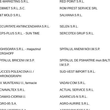
E-MARKETING S.R.L.
RED POINT S.R.L.
OBMET S.R.L.,S.C.
ROM PREST SERVICE SRL
&T MOLD S.R.L.
SALVIANA S.R.L.
ECURITATE ANTIINCENDIARA S.R.L.
SELEN S.R.L.
EPS-PLUS S.R.L. - SUN TIME
SERCOTEX GRUP S.R.L.
IGHISOARA S.R.L. - magazinul
SPITALUL ANENII NOI I.M.S.P.
ERGHOFF
PITALUL BRICENI I.M.S.P.
SPITALUL DE PSIHIATRIE mun.BALT
I.M.S.P.
UCCES POLEACOVA I.I. /
SUD-VEST IMPORT S.R.L.
HRONOGRAPH
.V. MUNTEANU I.I., farmacie
VADAV-COM S.R.L.
CNAVALTEX S.R.L.
ACTUAL SERVICE S.R.L.
DAMAS-CIORNII I.I.
AGARICUS-N S.R.L.
GRO-95 S.A.
AGRO-AURIRE S.R.L.