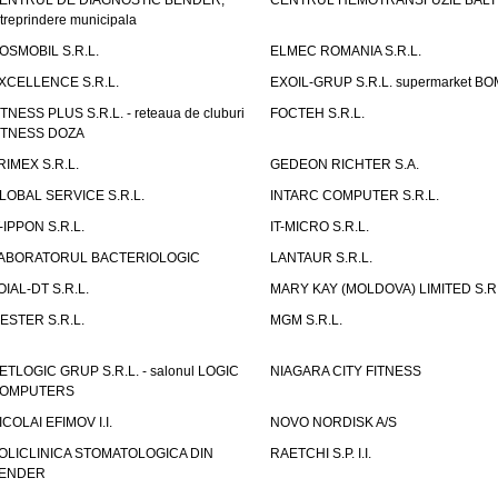
ENTRUL DE DIAGNOSTIC BENDER,
CENTRUL HEMOTRANSFUZIE BALT
ntreprindere municipala
OSMOBIL S.R.L.
ELMEC ROMANIA S.R.L.
XCELLENCE S.R.L.
EXOIL-GRUP S.R.L. supermarket B
ITNESS PLUS S.R.L. - reteaua de cluburi
FOCTEH S.R.L.
ITNESS DOZA
RIMEX S.R.L.
GEDEON RICHTER S.A.
LOBAL SERVICE S.R.L.
INTARC COMPUTER S.R.L.
T-IPPON S.R.L.
IT-MICRO S.R.L.
ABORATORUL BACTERIOLOGIC
LANTAUR S.R.L.
OIAL-DT S.R.L.
MARY KAY (MOLDOVA) LIMITED S.R.
ESTER S.R.L.
MGM S.R.L.
ETLOGIC GRUP S.R.L. - salonul LOGIC
NIAGARA CITY FITNESS
OMPUTERS
ICOLAI EFIMOV I.I.
NOVO NORDISK A/S
OLICLINICA STOMATOLOGICA DIN
RAETCHI S.P. I.I.
ENDER