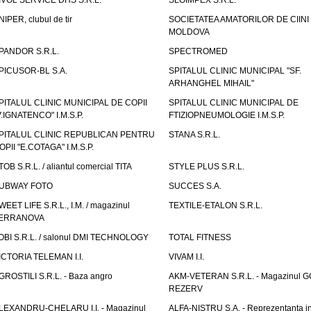
IVOL SERVICE DHS S.R.L.
SLOIMPEX S.R.L.
NIPER, clubul de tir
SOCIETATEA AMATORILOR DE CIINI
MOLDOVA
PANDOR S.R.L.
SPECTROMED
PICUSOR-BL S.A.
SPITALUL CLINIC MUNICIPAL "SF.
ARHANGHEL MIHAIL"
PITALUL CLINIC MUNICIPAL DE COPII
SPITALUL CLINIC MUNICIPAL DE
V.IGNATENCO" I.M.S.P.
FTIZIOPNEUMOLOGIE I.M.S.P.
PITALUL CLINIC REPUBLICAN PENTRU
STANA S.R.L.
OPII "E.COTAGA" I.M.S.P.
TOB S.R.L. / aliantul comercial TITA
STYLE PLUS S.R.L.
UBWAY FOTO
SUCCES S.A.
WEET LIFE S.R.L., I.M. / magazinul
TEXTILE-ETALON S.R.L.
ERRANOVA
OBI S.R.L. / salonul DMI TECHNOLOGY
TOTAL FITNESS
ICTORIA TELEMAN I.I.
VIVAM I.I.
GROSTILI S.R.L. - Baza angro
AKM-VETERAN S.R.L. - Magazinul 
REZERV
LEXANDRU-CHELARU I.I. - Magazinul
ALFA-NISTRU S.A. - Reprezentanta i