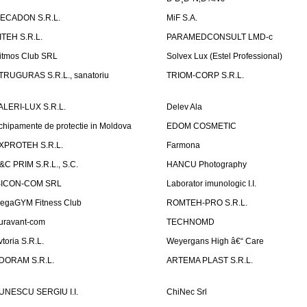
ECADON S.R.L.
MiF S.A.
ITEH S.R.L.
PARAMEDCONSULT LMD-c
itmos Club SRL
Solvex Lux (Estel Professional)
TRUGURAS S.R.L., sanatoriu
TRIOM-CORP S.R.L.
ALERI-LUX S.R.L.
Delev Ala
chipamente de protectie in Moldova
EDOM COSMETIC
XPROTEH S.R.L.
Farmona
&C PRIM S.R.L., S.C.
HANCU Photography
SICON-COM SRL
Laborator imunologic I.I.
egaGYM Fitness Club
ROMTEH-PRO S.R.L.
uravant-com
TECHNOMD
vtoria S.R.L.
Weyergans High â€“ Care
DORAM S.R.L.
ARTEMA PLAST S.R.L.
UNESCU SERGIU I.I.
ChiNec Srl