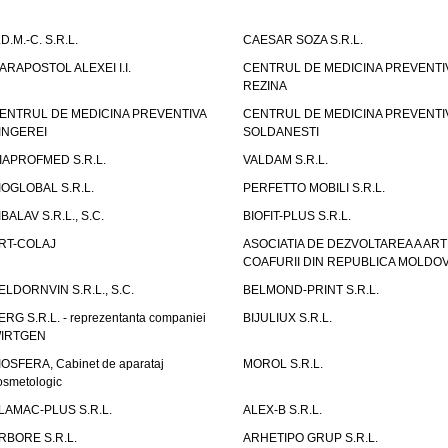
.D.M.-C. S.R.L.
CAESAR SOZA S.R.L.
ARAPOSTOL ALEXEI I.I.
CENTRUL DE MEDICINA PREVENTI
REZINA
ENTRUL DE MEDICINA PREVENTIVA
CENTRUL DE MEDICINA PREVENTI
INGEREI
SOLDANESTI
IAPROFMED S.R.L.
VALDAM S.R.L.
IOGLOBAL S.R.L.
PERFETTO MOBILI S.R.L.
IBALAV S.R.L., S.C.
BIOFIT-PLUS S.R.L.
RT-COLAJ
ASOCIATIA DE DEZVOLTAREA A ART
COAFURII DIN REPUBLICA MOLDO
ELDORNVIN S.R.L., S.C.
BELMOND-PRINT S.R.L.
ERG S.R.L. - reprezentanta companiei
BIJULIUX S.R.L.
IRTGEN
IOSFERA, Cabinet de aparataj
MOROL S.R.L.
osmetologic
LAMAC-PLUS S.R.L.
ALEX-B S.R.L.
RBORE S.R.L.
ARHETIPO GRUP S.R.L.