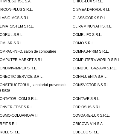
HIMRESURSE S.A.
CHIOL-LUX S.R.L.
IRCON-PLUS S.R.L.
CISMEA DARADUR I.I.
LASIC-MCS S.R.L.
CLASSICORK S.R.L.
LIMATSISTEM S.R.L.
CLIPA MINUNATII S.R.L.
ODRUL S.R.L.
COMELIFO S.R.L.
OMLAR S.R.L.
COMO S.R.L.
OMPAC-INFO, salon de computere
COMPAS-PRIM S.R.L.
OMPUTER MARKET S.R.L.
COMPUTER's WORLD S.R.L.
ONDIVIV-IMPEX S.R.L.
CONDUCTGAZ-APA S.R.L.
ONECTIC SERVICE S.R.L.,
CONFLUENTA S.R.L.
ONSTRUCTORUL, sanatoriul-preventoriu
CONSVICTORIA S.R.L.
e baza
ONTATORI-COM S.R.L.
CONTAVE S.R.L.
ONVER-TEST S.R.L.
COPIOSUS S.R.L.
OSMO-COLGANOVA I.I.
COVOARE-LUX S.R.L.
REIT S.R.L.
CRICOVA-VIN S.A.
ROLL S.R.L.
CUBECO S.R.L.