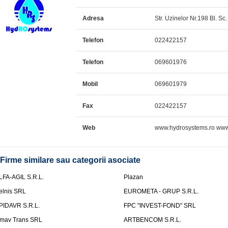
Adresa
Str. Uzinelor Nr.198 Bl. Sc.
Telefon
022422157
Telefon
069601976
Mobil
069601979
Fax
022422157
Web
www.hydrosystems.ro ww
Firme similare sau categorii asociate
LFA-AGIL S.R.L.
Plazan
elnis SRL
EUROMETA - GRUP S.R.L.
PIDAVR S.R.L.
FPC "INVEST-FOND" SRL
mav Trans SRL
ARTBENCOM S.R.L.