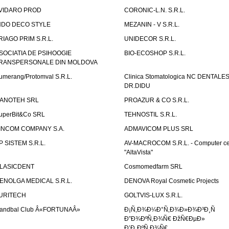
VIDARO PROD
CORONIC-L.N. S.R.L.
NDO DECO STYLE
MEZANIN - V S.R.L.
RIAGO PRIM S.R.L.
UNIDECOR S.R.L.
SOCIATIA DE PSIHOOGIE
BIO-ECOSHOP S.R.L.
RANSPERSONALE DIN MOLDOVA
umerang/Protomval S.R.L.
Clinica Stomatologica NC DENTALE
DR.DIDU
ANOTEH SRL
PROAZUR & CO S.R.L.
uperBit&Co SRL
TEHNOSTIL S.R.L.
INCOM COMPANY S.A.
ADMAVICOM PLUS SRL
P SISTEM S.R.L.
AV-MACROCOM S.R.L. - Computer ce
"AltaVista"
LASICDENT
Cosmomedfarm SRL
ENOLGA MEDICAL S.R.L.
DENOVA Royal Cosmetic Projects
URITECH
GOLTVIS-LUX S.R.L.
andbal Club Â«FORTUNAÂ»
Ð¡Ñ‚Ð¾Ð¼Ð°Ñ‚Ð¾Ð»Ð¾Ð³Ð¸Ñ
Ð”Ð¾ÐºÑ‚Ð¾Ñ€ ÐžÑ€ÐµÐ»
Ð’Ð¸ÐºÑ‚Ð¾Ñ€