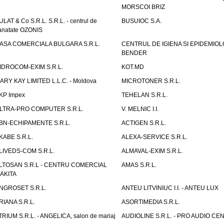
MORSCOI BRIZ
ULAT & Co S.R.L. S.R.L. - centrul de
BUSUIOC S.A.
anatate OZONIS
ASA COMERCIALA BULGARA S.R.L.
CENTRUL DE IGIENA SI EPIDEMIOL
BENDER
IDROCOM-EXIM S.R.L.
KOT.MD
ARY KAY LIMITED L.L.C. - Moldova
MICROTONER S.R.L.
KP Impex
TEHELAN S.R.L.
LTRA-PRO COMPUTER S.R.L.
V. MELNIC I.I.
BN-ECHIPAMENTE S.R.L.
ACTIGEN S.R.L.
KABE S.R.L.
ALEXA-SERVICE S.R.L.
LIVEDS-COM S.R.L.
ALMAVAL-EXIM S.R.L.
LTOSAN S.R.L - CENTRU COMERCIAL
AMAS S.R.L.
AKITA
NGROSET S.R.L.
ANTEU LITVINIUC I.I. - ANTEU LUX
RIANA S.R.L.
ASORTIMEDIA S.R.L.
TRIUM S.R.L. - ANGELICA, salon de mariaj
AUDIOLINE S.R.L. - PRO AUDIO CE