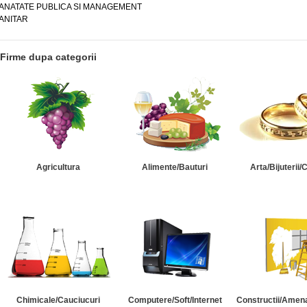
ANATATE PUBLICA SI MANAGEMENT
ANITAR
Firme dupa categorii
Agricultura
Alimente/Bauturi
Arta/Bijuterii/
Chimicale/Cauciucuri
Computere/Soft/Internet
Constructii/Amena