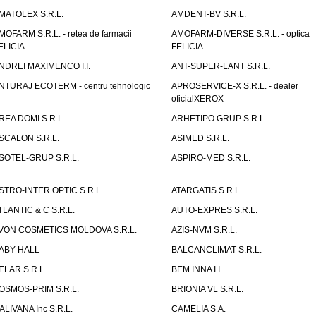
MATOLEX S.R.L.
AMDENT-BV S.R.L.
MOFARM S.R.L. - retea de farmacii
AMOFARM-DIVERSE S.R.L. - optica
ELICIA
FELICIA
NDREI MAXIMENCO I.I.
ANT-SUPER-LANT S.R.L.
NTURAJ ECOTERM - centru tehnologic
APROSERVICE-X S.R.L. - dealer
oficialXEROX
REA DOMI S.R.L.
ARHETIPO GRUP S.R.L.
SCALON S.R.L.
ASIMED S.R.L.
SOTEL-GRUP S.R.L.
ASPIRO-MED S.R.L.
STRO-INTER OPTIC S.R.L.
ATARGATIS S.R.L.
TLANTIC & C S.R.L.
AUTO-EXPRES S.R.L.
VON COSMETICS MOLDOVA S.R.L.
AZIS-NVM S.R.L.
ABY HALL
BALCANCLIMAT S.R.L.
ELAR S.R.L.
BEM INNA I.I.
OSMOS-PRIM S.R.L.
BRIONIA VL S.R.L.
ALIVANA Inc S.R.L.
CAMELIA S.A.