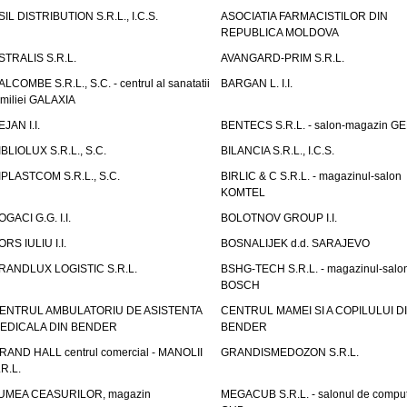
SIL DISTRIBUTION S.R.L., I.C.S.
ASOCIATIA FARMACISTILOR DIN
REPUBLICA MOLDOVA
STRALIS S.R.L.
AVANGARD-PRIM S.R.L.
ALCOMBE S.R.L., S.C. - centrul al sanatatii
BARGAN L. I.I.
amiliei GALAXIA
EJAN I.I.
BENTECS S.R.L. - salon-magazin G
IBLIOLUX S.R.L., S.C.
BILANCIA S.R.L., I.C.S.
IPLASTCOM S.R.L., S.C.
BIRLIC & C S.R.L. - magazinul-salon
KOMTEL
OGACI G.G. I.I.
BOLOTNOV GROUP I.I.
ORS IULIU I.I.
BOSNALIJEK d.d. SARAJEVO
RANDLUX LOGISTIC S.R.L.
BSHG-TECH S.R.L. - magazinul-salo
BOSCH
ENTRUL AMBULATORIU DE ASISTENTA
CENTRUL MAMEI SI A COPILULUI D
EDICALA DIN BENDER
BENDER
RAND HALL centrul comercial - MANOLII
GRANDISMEDOZON S.R.L.
.R.L.
UMEA CEASURILOR, magazin
MEGACUB S.R.L. - salonul de compu