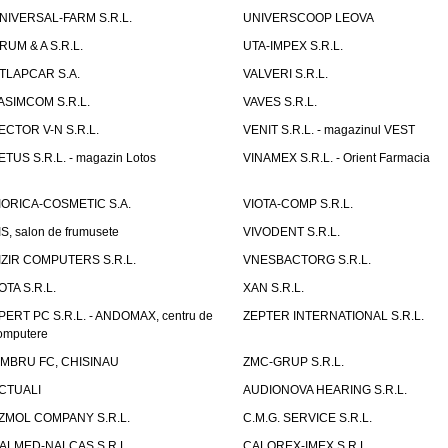
NIVERSAL-FARM S.R.L.
UNIVERSCOOP LEOVA
RUM & A S.R.L.
UTA-IMPEX S.R.L.
TLAPCAR S.A.
VALVERI S.R.L.
ASIMCOM S.R.L.
VAVES S.R.L.
ECTOR V-N S.R.L.
VENIT S.R.L. - magazinul VEST
ETUS S.R.L. - magazin Lotos
VINAMEX S.R.L. - Orient Farmacia
IORICA-COSMETIC S.A.
VIOTA-COMP S.R.L.
IS, salon de frumusete
VIVODENT S.R.L.
IZIR COMPUTERS S.R.L.
VNESBACTORG S.R.L.
OTA S.R.L.
XAN S.R.L.
PERT PC S.R.L. - ANDOMAX, centru de
ZEPTER INTERNATIONAL S.R.L.
omputere
IMBRU FC, CHISINAU
ZMC-GRUP S.R.L.
CTUALI
AUDIONOVA HEARING S.R.L.
ZMOL COMPANY S.R.L.
C.M.G. SERVICE S.R.L.
ALMED-NALCAS S.R.L.
CALOREX-IMEX S.R.L.