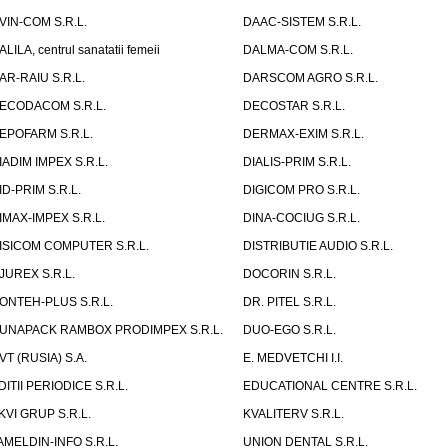
VIN-COM S.R.L.
DAAC-SISTEM S.R.L.
ALILA, centrul sanatatii femeii
DALMA-COM S.R.L.
AR-RAIU S.R.L.
DARSCOM AGRO S.R.L.
ECODACOM S.R.L.
DECOSTAR S.R.L.
EPOFARM S.R.L.
DERMAX-EXIM S.R.L.
IADIM IMPEX S.R.L.
DIALIS-PRIM S.R.L.
ID-PRIM S.R.L.
DIGICOM PRO S.R.L.
IMAX-IMPEX S.R.L.
DINA-COCIUG S.R.L.
ISICOM COMPUTER S.R.L.
DISTRIBUTIE AUDIO S.R.L.
JUREX S.R.L.
DOCORIN S.R.L.
ONTEH-PLUS S.R.L.
DR. PITEL S.R.L.
UNAPACK RAMBOX PRODIMPEX S.R.L.
DUO-EGO S.R.L.
VT (RUSIA) S.A.
E. MEDVETCHI I.I.
DITII PERIODICE S.R.L.
EDUCATIONAL CENTRE S.R.L.
KVI GRUP S.R.L.
KVALITERV S.R.L.
AMELDIN-INFO S.R.L.
UNION DENTAL S.R.L.