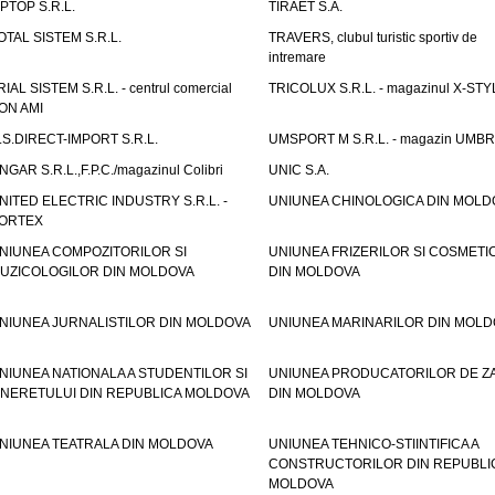
IPTOP S.R.L.
TIRAET S.A.
OTAL SISTEM S.R.L.
TRAVERS, clubul turistic sportiv de
intremare
RIAL SISTEM S.R.L. - centrul comercial
TRICOLUX S.R.L. - magazinul X-STY
ON AMI
.S.DIRECT-IMPORT S.R.L.
UMSPORT M S.R.L. - magazin UMB
NGAR S.R.L.,F.P.C./magazinul Colibri
UNIC S.A.
NITED ELECTRIC INDUSTRY S.R.L. -
UNIUNEA CHINOLOGICA DIN MOLD
ORTEX
NIUNEA COMPOZITORILOR SI
UNIUNEA FRIZERILOR SI COSMETI
UZICOLOGILOR DIN MOLDOVA
DIN MOLDOVA
NIUNEA JURNALISTILOR DIN MOLDOVA
UNIUNEA MARINARILOR DIN MOLD
NIUNEA NATIONALA A STUDENTILOR SI
UNIUNEA PRODUCATORILOR DE Z
INERETULUI DIN REPUBLICA MOLDOVA
DIN MOLDOVA
NIUNEA TEATRALA DIN MOLDOVA
UNIUNEA TEHNICO-STIINTIFICA A
CONSTRUCTORILOR DIN REPUBLI
MOLDOVA