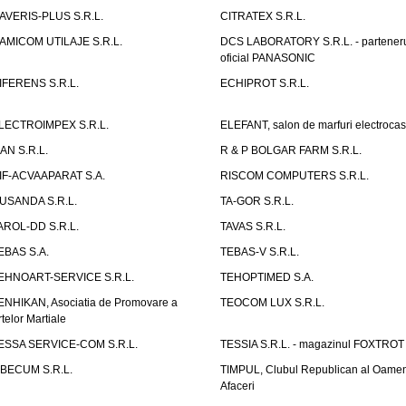
AVERIS-PLUS S.R.L.
CITRATEX S.R.L.
AMICOM UTILAJE S.R.L.
DCS LABORATORY S.R.L. - partener
oficial PANASONIC
IFERENS S.R.L.
ECHIPROT S.R.L.
LECTROIMPEX S.R.L.
ELEFANT, salon de marfuri electrocas
IAN S.R.L.
R & P BOLGAR FARM S.R.L.
IF-ACVAAPARAT S.A.
RISCOM COMPUTERS S.R.L.
USANDA S.R.L.
TA-GOR S.R.L.
AROL-DD S.R.L.
TAVAS S.R.L.
EBAS S.A.
TEBAS-V S.R.L.
EHNOART-SERVICE S.R.L.
TEHOPTIMED S.A.
ENHIKAN, Asociatia de Promovare a
TEOCOM LUX S.R.L.
rtelor Martiale
ESSA SERVICE-COM S.R.L.
TESSIA S.R.L. - magazinul FOXTROT
IBECUM S.R.L.
TIMPUL, Clubul Republican al Oamen
Afaceri