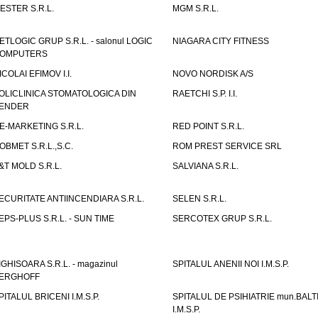
ESTER S.R.L.
MGM S.R.L.
ETLOGIC GRUP S.R.L. - salonul LOGIC
NIAGARA CITY FITNESS
OMPUTERS
ICOLAI EFIMOV I.I.
NOVO NORDISK A/S
OLICLINICA STOMATOLOGICA DIN
RAETCHI S.P. I.I.
ENDER
E-MARKETING S.R.L.
RED POINT S.R.L.
OBMET S.R.L.,S.C.
ROM PREST SERVICE SRL
&T MOLD S.R.L.
SALVIANA S.R.L.
ECURITATE ANTIINCENDIARA S.R.L.
SELEN S.R.L.
EPS-PLUS S.R.L. - SUN TIME
SERCOTEX GRUP S.R.L.
IGHISOARA S.R.L. - magazinul
SPITALUL ANENII NOI I.M.S.P.
ERGHOFF
PITALUL BRICENI I.M.S.P.
SPITALUL DE PSIHIATRIE mun.BALT
I.M.S.P.