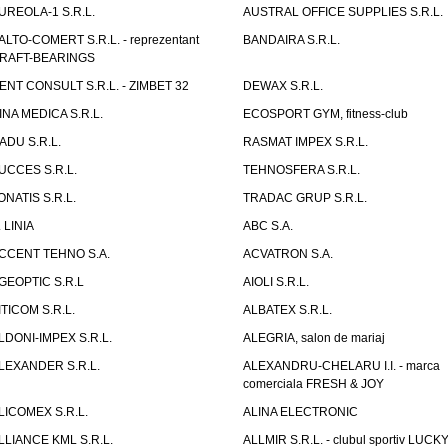
UREOLA-1 S.R.L.
AUSTRAL OFFICE SUPPLIES S.R.L.
ALTO-COMERT S.R.L. - reprezentant
BANDAIRA S.R.L.
RAFT-BEARINGS
ENT CONSULT S.R.L. - ZIMBET 32
DEWAX S.R.L.
INA MEDICA S.R.L.
ECOSPORT GYM, fitness-club
ADU S.R.L.
RASMAT IMPEX S.R.L.
UCCES S.R.L.
TEHNOSFERA S.R.L.
ONATIS S.R.L.
TRADAC GRUP S.R.L.
. LINIA
ABC S.A.
CCENT TEHNO S.A.
ACVATRON S.A.
GEOPTIC S.R.L
AIOLI S.R.L.
ITICOM S.R.L.
ALBATEX S.R.L.
LDONI-IMPEX S.R.L.
ALEGRIA, salon de mariaj
LEXANDER S.R.L.
ALEXANDRU-CHELARU I.I. - marca
comerciala FRESH & JOY
LICOMEX S.R.L.
ALINA ELECTRONIC
LLIANCE KML S.R.L.
ALLMIR S.R.L. - clubul sportiv LUCKY