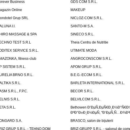
orever Business
GDS COM S.R.L.
agazin Online
MAKEUP
ondotel Grup SRL
NICLOZ-COM S.R.L.
ALUNA I.I.
SANTO-M S.A.
HIRO MASSAGE & SPA
SINECO S.R.L.
ECHNO TEST S.R.L
Theia Centru de Nutritie
ODITEX SERVICE S.R.L.
UTIMATE MODA
MAZONKA, fitness-club
ANGROCONSCOM S.R.L.
P SISTEM S.R.L.
APOM GRUP S.R.L.
URELIA BRNO S.R.L.
B.E.G.-ECOM S.R.L.
ALTIKA S.R.L.
BARLETA INTERNATIONAL S.R.L.
ASM S.R.L., F.P.C.
BECOR S.R.L.
ELNIS S.R.L.
BELVILCOM S.R.L.
ETA S.R.L.
Bethowen Ð’ÐµÑ‚ÐµÑ€Ð¸Ð½Ð°Ñ€Ð
ÐºÐ°Ð±Ð¸Ð½ÐµÑ‚ "Ð‘ÐµÑ‚Ñ…Ð¾Ð²
ONGARD S.A.
BRASCO, salon de bijuterii
RIZ GRUP S.R.L. - TEHNO DOM
BRIZ-GRUPP S.R.L. - salonul de com