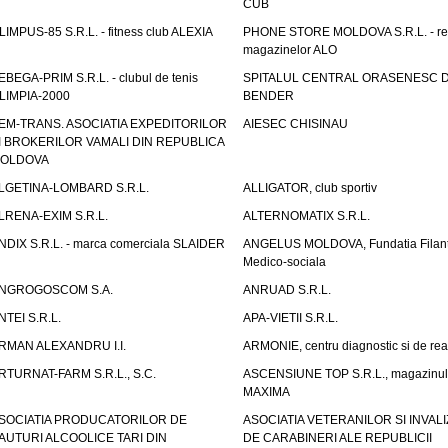
CUB
LIMPUS-85 S.R.L. - fitness club ALEXIA
PHONE STORE MOLDOVA S.R.L. - re
magazinelor ALO
EBEGA-PRIM S.R.L. - clubul de tenis
SPITALUL CENTRAL ORASENESC D
LIMPIA-2000
BENDER
EM-TRANS. ASOCIATIA EXPEDITORILOR
AIESEC CHISINAU
I BROKERILOR VAMALI DIN REPUBLICA
OLDOVA
LGETINA-LOMBARD S.R.L.
ALLIGATOR, club sportiv
LRENA-EXIM S.R.L.
ALTERNOMATIX S.R.L.
NDIX S.R.L. - marca comerciala SLAIDER
ANGELUS MOLDOVA, Fundatia Filant
Medico-sociala
NGROGOSCOM S.A.
ANRUAD S.R.L.
NTEI S.R.L.
APA-VIETII S.R.L.
RMAN ALEXANDRU I.I.
ARMONIE, centru diagnostic si de reab
RTURNAT-FARM S.R.L., S.C.
ASCENSIUNE TOP S.R.L., magazinul
MAXIMA
SOCIATIA PRODUCATORILOR DE
ASOCIATIA VETERANILOR SI INVALI
AUTURI ALCOOLICE TARI DIN
DE CARABINERI ALE REPUBLICII