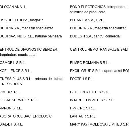
OLOGAN ANA I.I.
BOND ELECTRONICS, intreprindere
stiintifica de producere
OSS HUGO BOSS, magazin
BOTANICA S.A., F.P.C.
UCURIA S.A., magazin specializat
BUCURIA S.A., magazin specializat
UCURIA-SIND S.R.L., statiune balneara
BUDESTI S.A., centrul comercial
ENTRUL DE DIAGNOSTIC BENDER,
CENTRUL HEMOTRANSFUZIE BALT
ntreprindere municipala
OSMOBIL S.R.L.
ELMEC ROMANIA S.R.L.
XCELLENCE S.R.L.
EXOIL-GRUP S.R.L. supermarket B
ITNESS PLUS S.R.L. - reteaua de cluburi
FOCTEH S.R.L.
ITNESS DOZA
RIMEX S.R.L.
GEDEON RICHTER S.A.
LOBAL SERVICE S.R.L.
INTARC COMPUTER S.R.L.
T-IPPON S.R.L.
IT-MICRO S.R.L.
ABORATORUL BACTERIOLOGIC
LANTAUR S.R.L.
OIAL-DT S.R.L.
MARY KAY (MOLDOVA) LIMITED S.R.