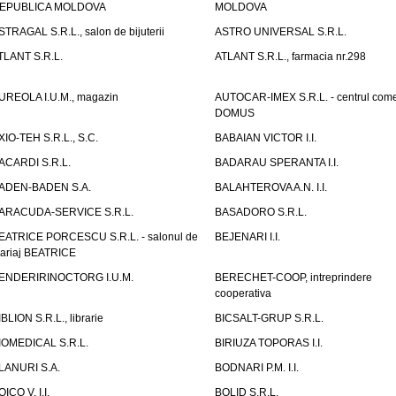
EPUBLICA MOLDOVA
MOLDOVA
STRAGAL S.R.L., salon de bijuterii
ASTRO UNIVERSAL S.R.L.
TLANT S.R.L.
ATLANT S.R.L., farmacia nr.298
UREOLA I.U.M., magazin
AUTOCAR-IMEX S.R.L. - centrul come
DOMUS
XIO-TEH S.R.L., S.C.
BABAIAN VICTOR I.I.
ACARDI S.R.L.
BADARAU SPERANTA I.I.
ADEN-BADEN S.A.
BALAHTEROVA A.N. I.I.
ARACUDA-SERVICE S.R.L.
BASADORO S.R.L.
EATRICE PORCESCU S.R.L. - salonul de
BEJENARI I.I.
ariaj BEATRICE
ENDERIRINOCTORG I.U.M.
BERECHET-COOP, intreprindere
cooperativa
IBLION S.R.L., librarie
BICSALT-GRUP S.R.L.
IOMEDICAL S.R.L.
BIRIUZA TOPORAS I.I.
LANURI S.A.
BODNARI P.M. I.I.
OICO V. I.I.
BOLID S.R.L.