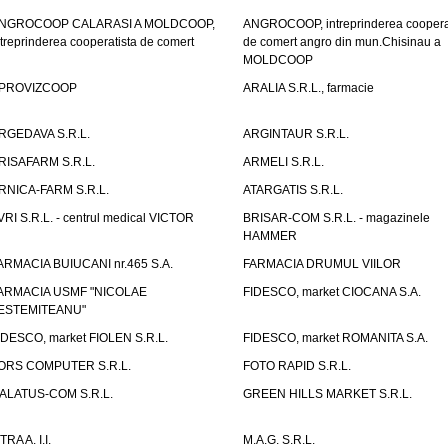
NGROCOOP CALARASI A MOLDCOOP,
ANGROCOOP, intreprinderea coopera
ntreprinderea cooperatista de comert
de comert angro din mun.Chisinau a
MOLDCOOP
PROVIZCOOP
ARALIA S.R.L., farmacie
RGEDAVA S.R.L.
ARGINTAUR S.R.L.
RISAFARM S.R.L.
ARMELI S.R.L.
RNICA-FARM S.R.L.
ATARGATIS S.R.L.
VRI S.R.L. - centrul medical VICTOR
BRISAR-COM S.R.L. - magazinele
HAMMER
ARMACIA BUIUCANI nr.465 S.A.
FARMACIA DRUMUL VIILOR
ARMACIA USMF "NICOLAE
FIDESCO, market CIOCANA S.A.
ESTEMITEANU"
IDESCO, market FIOLEN S.R.L.
FIDESCO, market ROMANITA S.A.
ORS COMPUTER S.R.L.
FOTO RAPID S.R.L.
ALATUS-COM S.R.L.
GREEN HILLS MARKET S.R.L.
TRA A. I.I.
M.A.G. S.R.L.