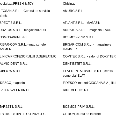
pecializat FRESH & JOY
Chisinau
LTOSAN S.R.L. - Centrul de serviciu
AMURG S.R.L.
echnic
SPECT-3 S.R.L.
ATLANT S.R.L. - MAGAZIN
URATUS S.R.L. - magazinul AUR
AURATUS S.R.L. - magazinul AUR
OSMOS-PRIM S.R.L.
BOSMOS-PRIM S.R.L.
RISAR-COM S.R.L. - magazinele
BRISAR-COM S.R.L. - magazinele
AMMER
HAMMER
LINICA PROFESORULUI D.SERBATIUC
COMITEK S.R.L. - salonul DOXY TE
ALMIO-DENT S.R.L.
DENT-ESTET S.R.L.
UBLU-W S.R.L.
ELAT-RENTSERVICE S.R.L., centru
comercial ELAT
IDESCO, magazin
FIDESCO, market CIOCANA S.A., filia
LATON VALENTIN I.I.
RIUL VECHI S.R.L.
TAR&STIL S.R.L.
BOSMOS-PRIM S.R.L.
ENTRUL STIINTIFICO-PRACTIC
CITRON, clubul de Internet