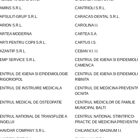
AMINS S.R.L.
CANTRIOLI S.R.L.
APSULIT-GRUP S.R.L.
CARACAS-DENTAL S.R.L.
ARION S.R.L.
CAROLINA I.I.
ARTEA MODERNA
CARTEA S.A.
ARTI PENTRU COPII S.R.L.
CARTUS I.S.
AZANTIP S.R.L.
CEBAN V.I. I.I.
EMP SERVICE S.R.L.
CENTRUL DE IGIENA SI EPIDEMIOL
CAMENCA
ENTRUL DE IGIENA SI EPIDEMIOLOGIE
CENTRUL DE IGIENA SI EPIDEMIOL
RIGORIOPOL
RIBNITA
ENTRUL DE INSTRUIRE MEDICALA
CENTRUL DE MEDICINA PREVENTI
OCNITA
ENTRUL MEDICAL DE OSTEOPATIE
CENTRUL MEDICILOR DE FAMILIE
MUNICIPAL BALTI
ENTRUL NATIONAL DE TRANSFUZIE A
CENTRUL NATIONAL STIINTIFICO-
INGELUI
PRACTIC DE MEDICINA PREVENTIV
HAVDAR COMPANY S.R.L.
CHILIANCIUC-MAGNUM I.I.