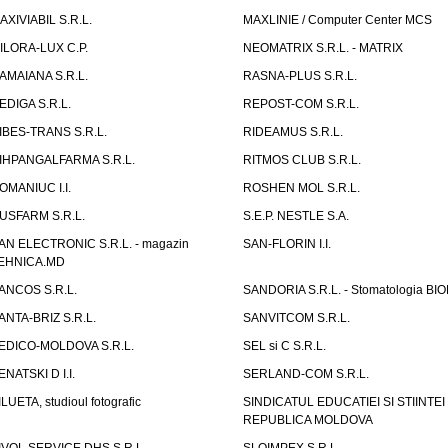
AXIVIABIL S.R.L.
MAXLINIE / Computer Center MCS
ILORA-LUX C.P.
NEOMATRIX S.R.L. - MATRIX
AMAIANA S.R.L.
RASNA-PLUS S.R.L.
EDIGA S.R.L.
REPOST-COM S.R.L.
IBES-TRANS S.R.L.
RIDEAMUS S.R.L.
IHPANGALFARMA S.R.L.
RITMOS CLUB S.R.L.
OMANIUC I.I.
ROSHEN MOL S.R.L.
USFARM S.R.L.
S.E.P. NESTLE S.A.
AN ELECTRONIC S.R.L. - magazin
SAN-FLORIN I.I.
EHNICA.MD
ANCOS S.R.L.
SANDORIA S.R.L. - Stomatologia BI
ANTA-BRIZ S.R.L.
SANVITCOM S.R.L.
EDICO-MOLDOVA S.R.L.
SEL si C S.R.L.
ENATSKI D I.I.
SERLAND-COM S.R.L.
ILUETA, studioul fotografic
SINDICATUL EDUCATIEI SI STIINTEI
REPUBLICA MOLDOVA