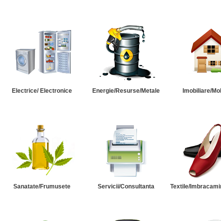
Electrice/ Electronice
Energie/Resurse/Metale
Imobiliare/Mob
Sanatate/Frumusete
Servicii/Consultanta
Textile/Imbracami