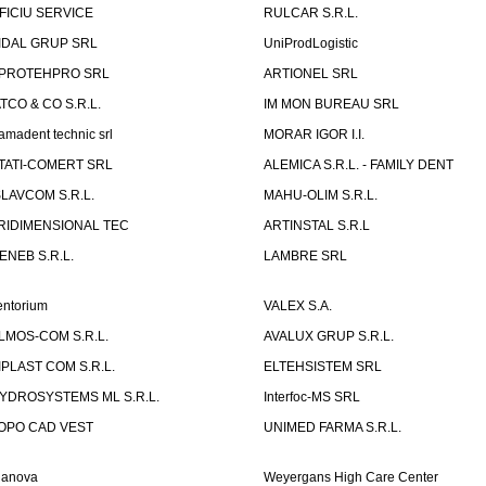
FICIU SERVICE
RULCAR S.R.L.
IDAL GRUP SRL
UniProdLogistic
PROTEHPRO SRL
ARTIONEL SRL
ATCO & CO S.R.L.
IM MON BUREAU SRL
amadent technic srl
MORAR IGOR I.I.
TATI-COMERT SRL
ALEMICA S.R.L. - FAMILY DENT
SLAVCOM S.R.L.
MAHU-OLIM S.R.L.
RIDIMENSIONAL TEC
ARTINSTAL S.R.L
ENEB S.R.L.
LAMBRE SRL
entorium
VALEX S.A.
LMOS-COM S.R.L.
AVALUX GRUP S.R.L.
IPLAST COM S.R.L.
ELTEHSISTEM SRL
YDROSYSTEMS ML S.R.L.
Interfoc-MS SRL
OPO CAD VEST
UNIMED FARMA S.R.L.
ianova
Weyergans High Care Center