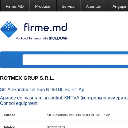
Firme.MD
Produse
Servicii
Anunturi
Angajari
ROTMEX GRUP S.R.L.
Str. Alexandru cel Bun Nr.83 Bl. Sc. Et. Ap.
Aparate de masurare si control. КИПиА (контрольно-измери
Control equipment.
Adresa
Str. Alexandru cel Bun Nr.83 Bl. Sc. Et. Ap.
Telefon
022227370