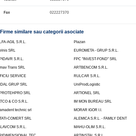
Fax
022227370
Firme similare sau categorii asociate
LFA-AGIL S.R.L.
Plazan
elnis SRL
EUROMETA - GRUP S.R.L.
PIDAVR S.R.L.
FPC "INVEST-FOND" SRL
mav Trans SRL
ARTBENCOM S.R.L.
FICIU SERVICE
RULCAR S.R.L.
IDAL GRUP SRL
UniProdLogistic
PROTEHPRO SRL
ARTIONEL SRL
ATCO & CO S.R.L.
IM MON BUREAU SRL
amadent technic srl
MORAR IGOR I.I.
TATI-COMERT SRL
ALEMICA S.R.L. - FAMILY DENT
SLAVCOM S.R.L.
MAHU-OLIM S.R.L.
RIDIMENSIONAL TEC
ARTINSTAL S.R.L