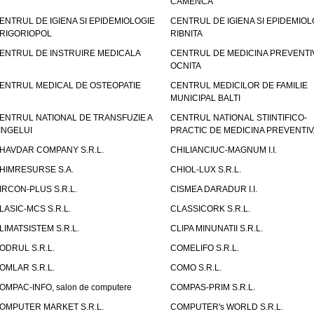
CAMENCA
ENTRUL DE IGIENA SI EPIDEMIOLOGIE
CENTRUL DE IGIENA SI EPIDEMIOL
RIGORIOPOL
RIBNITA
ENTRUL DE INSTRUIRE MEDICALA
CENTRUL DE MEDICINA PREVENTI
OCNITA
ENTRUL MEDICAL DE OSTEOPATIE
CENTRUL MEDICILOR DE FAMILIE
MUNICIPAL BALTI
ENTRUL NATIONAL DE TRANSFUZIE A
CENTRUL NATIONAL STIINTIFICO-
INGELUI
PRACTIC DE MEDICINA PREVENTIV
HAVDAR COMPANY S.R.L.
CHILIANCIUC-MAGNUM I.I.
HIMRESURSE S.A.
CHIOL-LUX S.R.L.
IRCON-PLUS S.R.L.
CISMEA DARADUR I.I.
LASIC-MCS S.R.L.
CLASSICORK S.R.L.
LIMATSISTEM S.R.L.
CLIPA MINUNATII S.R.L.
ODRUL S.R.L.
COMELIFO S.R.L.
OMLAR S.R.L.
COMO S.R.L.
OMPAC-INFO, salon de computere
COMPAS-PRIM S.R.L.
OMPUTER MARKET S.R.L.
COMPUTER's WORLD S.R.L.