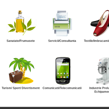
Sanatate/Frumusete
Servicii/Consultanta
Textile/Imbracami
Turism/ Sport/ Divertisment
Comunicatii/Telecomunicatii
Industrie Prel
Echipame