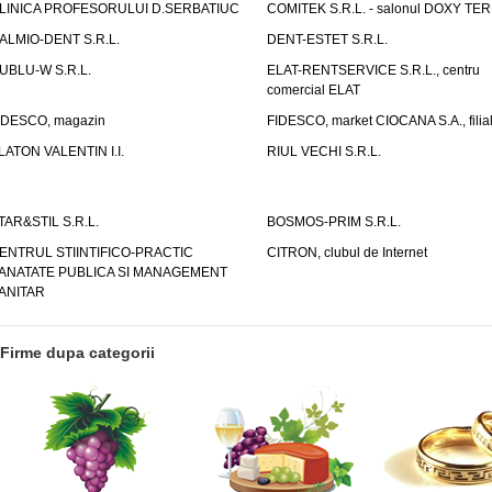
LINICA PROFESORULUI D.SERBATIUC
COMITEK S.R.L. - salonul DOXY TE
ALMIO-DENT S.R.L.
DENT-ESTET S.R.L.
UBLU-W S.R.L.
ELAT-RENTSERVICE S.R.L., centru
comercial ELAT
IDESCO, magazin
FIDESCO, market CIOCANA S.A., filia
LATON VALENTIN I.I.
RIUL VECHI S.R.L.
TAR&STIL S.R.L.
BOSMOS-PRIM S.R.L.
ENTRUL STIINTIFICO-PRACTIC
CITRON, clubul de Internet
ANATATE PUBLICA SI MANAGEMENT
ANITAR
Firme dupa categorii