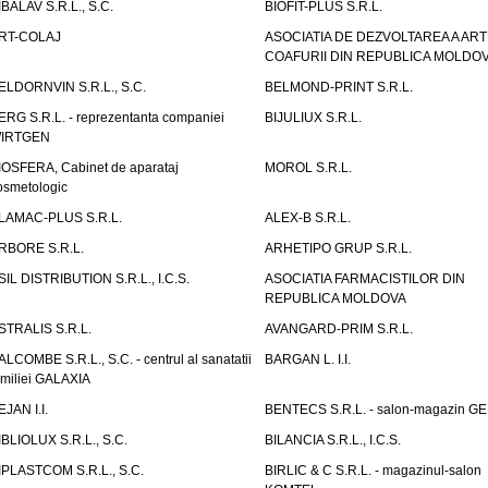
IBALAV S.R.L., S.C.
BIOFIT-PLUS S.R.L.
RT-COLAJ
ASOCIATIA DE DEZVOLTAREA A ART
COAFURII DIN REPUBLICA MOLDO
ELDORNVIN S.R.L., S.C.
BELMOND-PRINT S.R.L.
ERG S.R.L. - reprezentanta companiei
BIJULIUX S.R.L.
IRTGEN
IOSFERA, Cabinet de aparataj
MOROL S.R.L.
osmetologic
LAMAC-PLUS S.R.L.
ALEX-B S.R.L.
RBORE S.R.L.
ARHETIPO GRUP S.R.L.
SIL DISTRIBUTION S.R.L., I.C.S.
ASOCIATIA FARMACISTILOR DIN
REPUBLICA MOLDOVA
STRALIS S.R.L.
AVANGARD-PRIM S.R.L.
ALCOMBE S.R.L., S.C. - centrul al sanatatii
BARGAN L. I.I.
amiliei GALAXIA
EJAN I.I.
BENTECS S.R.L. - salon-magazin G
IBLIOLUX S.R.L., S.C.
BILANCIA S.R.L., I.C.S.
IPLASTCOM S.R.L., S.C.
BIRLIC & C S.R.L. - magazinul-salon