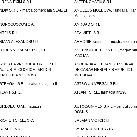
LRENA-EXIM S.R.L.
ALTERNOMATIX S.R.L.
NDIX S.R.L. - marca comerciala SLAIDER
ANGELUS MOLDOVA, Fundatia Filant
Medico-sociala
NGROGOSCOM S.A.
ANRUAD S.R.L.
NTEI S.R.L.
APA-VIETII S.R.L.
RMAN ALEXANDRU I.I.
ARMONIE, centru diagnostic si de reab
RTURNAT-FARM S.R.L., S.C.
ASCENSIUNE TOP S.R.L., magazinul
MAXIMA
SOCIATIA PRODUCATORILOR DE
ASOCIATIA VETERANILOR SI INVALI
AUTURI ALCOOLICE TARI DIN
DE CARABINERI ALE REPUBLICII
EPUBLICA MOLDOVA
MOLDOVA
STRAGAL S.R.L., salon de bijuterii
ASTRO UNIVERSAL S.R.L.
TLANT S.R.L.
ATLANT S.R.L., farmacia nr.298
UREOLA I.U.M., magazin
AUTOCAR-IMEX S.R.L. - centrul come
DOMUS
XIO-TEH S.R.L., S.C.
BABAIAN VICTOR I.I.
ACARDI S.R.L.
BADARAU SPERANTA I.I.