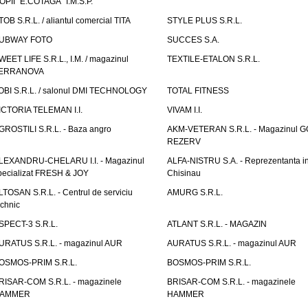
OPII "E.COTAGA" I.M.S.P.
TOB S.R.L. / aliantul comercial TITA
STYLE PLUS S.R.L.
UBWAY FOTO
SUCCES S.A.
WEET LIFE S.R.L., I.M. / magazinul
TEXTILE-ETALON S.R.L.
ERRANOVA
OBI S.R.L. / salonul DMI TECHNOLOGY
TOTAL FITNESS
ICTORIA TELEMAN I.I.
VIVAM I.I.
GROSTILI S.R.L. - Baza angro
AKM-VETERAN S.R.L. - Magazinul 
REZERV
LEXANDRU-CHELARU I.I. - Magazinul
ALFA-NISTRU S.A. - Reprezentanta i
pecializat FRESH & JOY
Chisinau
LTOSAN S.R.L. - Centrul de serviciu
AMURG S.R.L.
echnic
SPECT-3 S.R.L.
ATLANT S.R.L. - MAGAZIN
URATUS S.R.L. - magazinul AUR
AURATUS S.R.L. - magazinul AUR
OSMOS-PRIM S.R.L.
BOSMOS-PRIM S.R.L.
RISAR-COM S.R.L. - magazinele
BRISAR-COM S.R.L. - magazinele
AMMER
HAMMER