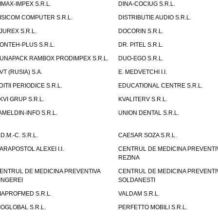
IMAX-IMPEX S.R.L.
DINA-COCIUG S.R.L.
ISICOM COMPUTER S.R.L.
DISTRIBUTIE AUDIO S.R.L.
JUREX S.R.L.
DOCORIN S.R.L.
ONTEH-PLUS S.R.L.
DR. PITEL S.R.L.
UNAPACK RAMBOX PRODIMPEX S.R.L.
DUO-EGO S.R.L.
VT (RUSIA) S.A.
E. MEDVETCHI I.I.
DITII PERIODICE S.R.L.
EDUCATIONAL CENTRE S.R.L.
KVI GRUP S.R.L.
KVALITERV S.R.L.
AMELDIN-INFO S.R.L.
UNION DENTAL S.R.L.
.D.M.-C. S.R.L.
CAESAR SOZA S.R.L.
ARAPOSTOL ALEXEI I.I.
CENTRUL DE MEDICINA PREVENTI
REZINA
ENTRUL DE MEDICINA PREVENTIVA
CENTRUL DE MEDICINA PREVENTI
INGEREI
SOLDANESTI
IAPROFMED S.R.L.
VALDAM S.R.L.
IOGLOBAL S.R.L.
PERFETTO MOBILI S.R.L.