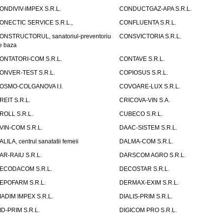
ONDIVIV-IMPEX S.R.L.
CONDUCTGAZ-APA S.R.L.
ONECTIC SERVICE S.R.L.,
CONFLUENTA S.R.L.
ONSTRUCTORUL, sanatoriul-preventoriu
CONSVICTORIA S.R.L.
e baza
ONTATORI-COM S.R.L.
CONTAVE S.R.L.
ONVER-TEST S.R.L.
COPIOSUS S.R.L.
OSMO-COLGANOVA I.I.
COVOARE-LUX S.R.L.
REIT S.R.L.
CRICOVA-VIN S.A.
ROLL S.R.L.
CUBECO S.R.L.
VIN-COM S.R.L.
DAAC-SISTEM S.R.L.
ALILA, centrul sanatatii femeii
DALMA-COM S.R.L.
AR-RAIU S.R.L.
DARSCOM AGRO S.R.L.
ECODACOM S.R.L.
DECOSTAR S.R.L.
EPOFARM S.R.L.
DERMAX-EXIM S.R.L.
IADIM IMPEX S.R.L.
DIALIS-PRIM S.R.L.
ID-PRIM S.R.L.
DIGICOM PRO S.R.L.