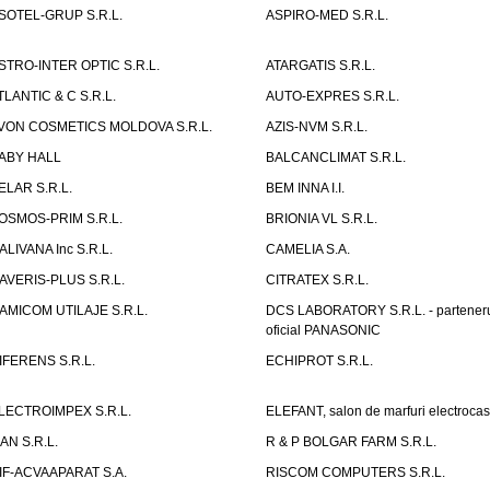
SOTEL-GRUP S.R.L.
ASPIRO-MED S.R.L.
STRO-INTER OPTIC S.R.L.
ATARGATIS S.R.L.
TLANTIC & C S.R.L.
AUTO-EXPRES S.R.L.
VON COSMETICS MOLDOVA S.R.L.
AZIS-NVM S.R.L.
ABY HALL
BALCANCLIMAT S.R.L.
ELAR S.R.L.
BEM INNA I.I.
OSMOS-PRIM S.R.L.
BRIONIA VL S.R.L.
ALIVANA Inc S.R.L.
CAMELIA S.A.
AVERIS-PLUS S.R.L.
CITRATEX S.R.L.
AMICOM UTILAJE S.R.L.
DCS LABORATORY S.R.L. - partener
oficial PANASONIC
IFERENS S.R.L.
ECHIPROT S.R.L.
LECTROIMPEX S.R.L.
ELEFANT, salon de marfuri electrocas
IAN S.R.L.
R & P BOLGAR FARM S.R.L.
IF-ACVAAPARAT S.A.
RISCOM COMPUTERS S.R.L.