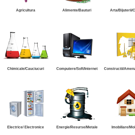
Agricultura
Alimente/Bauturi
Arta/Bijuterii/
Chimicale/Cauciucuri
Computere/Soft/Internet
Constructii/Amena
Electrice/ Electronice
Energie/Resurse/Metale
Imobiliare/Mob