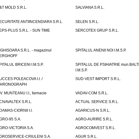
&T MOLD S.R.L.
SALVIANA S.R.L.
ECURITATE ANTIINCENDIARA S.R.L.
SELEN S.R.L.
EPS-PLUS S.R.L. - SUN TIME
SERCOTEX GRUP S.R.L.
IGHISOARA S.R.L. - magazinul
SPITALUL ANENII NOI I.M.S.P.
ERGHOFF
PITALUL BRICENI I.M.S.P.
SPITALUL DE PSIHIATRIE mun.BALT
I.M.S.P.
UCCES POLEACOVA I.I. /
SUD-VEST IMPORT S.R.L.
HRONOGRAPH
.V. MUNTEANU I.I., farmacie
VADAV-COM S.R.L.
CNAVALTEX S.R.L.
ACTUAL SERVICE S.R.L.
DAMAS-CIORNII I.I.
AGARICUS-N S.R.L.
GRO-95 S.A.
AGRO-AURIRE S.R.L.
GRO-VICTORIA S.A.
AGROCOMVEST S.R.L.
GROSERVICE-CRIULENI S.A.
AGUR S.R.L.