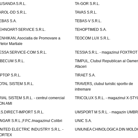
USANDA S.R.L.
TA-GOR S.R.L.
AROL-DD S.R.L.
TAVAS S.R.L.
EBAS S.A.
TEBAS-V S.R.L.
EHNOART-SERVICE S.R.L.
TEHOPTIMED S.A.
ENHIKAN, Asociatia de Promovare a
TEOCOM LUX S.R.L.
rtelor Martiale
ESSA SERVICE-COM S.R.L.
TESSIA S.R.L. - magazinul FOXTROT
IBECUM S.R.L.
TIMPUL, Clubul Republican al Oamen
Afaceri
IPTOP S.R.L.
TIRAET S.A.
OTAL SISTEM S.R.L.
TRAVERS, clubul turistic sportiv de
intremare
RIAL SISTEM S.R.L. - centrul comercial
TRICOLUX S.R.L. - magazinul X-STY
ON AMI
.S.DIRECT-IMPORT S.R.L.
UMSPORT M S.R.L. - magazin UMB
NGAR S.R.L.,F.P.C./magazinul Colibri
UNIC S.A.
NITED ELECTRIC INDUSTRY S.R.L. -
UNIUNEA CHINOLOGICA DIN MOLD
ORTEX