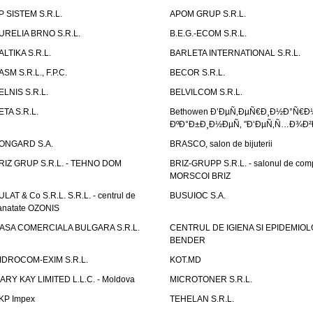
P SISTEM S.R.L.
APOM GRUP S.R.L.
URELIA BRNO S.R.L.
B.E.G.-ECOM S.R.L.
ALTIKA S.R.L.
BARLETA INTERNATIONAL S.R.L.
ASM S.R.L., F.P.C.
BECOR S.R.L.
ELNIS S.R.L.
BELVILCOM S.R.L.
ETA S.R.L.
Bethowen Ð’ÐµÑ‚ÐµÑ€Ð¸Ð½Ð°Ñ€Ð
ÐºÐ°Ð±Ð¸Ð½ÐµÑ‚ "Ð‘ÐµÑ‚Ñ…Ð¾Ð²
ONGARD S.A.
BRASCO, salon de bijuterii
RIZ GRUP S.R.L. - TEHNO DOM
BRIZ-GRUPP S.R.L. - salonul de com
MORSCOI BRIZ
ULAT & Co S.R.L. S.R.L. - centrul de
BUSUIOC S.A.
anatate OZONIS
ASA COMERCIALA BULGARA S.R.L.
CENTRUL DE IGIENA SI EPIDEMIOL
BENDER
IDROCOM-EXIM S.R.L.
KOT.MD
ARY KAY LIMITED L.L.C. - Moldova
MICROTONER S.R.L.
KP Impex
TEHELAN S.R.L.