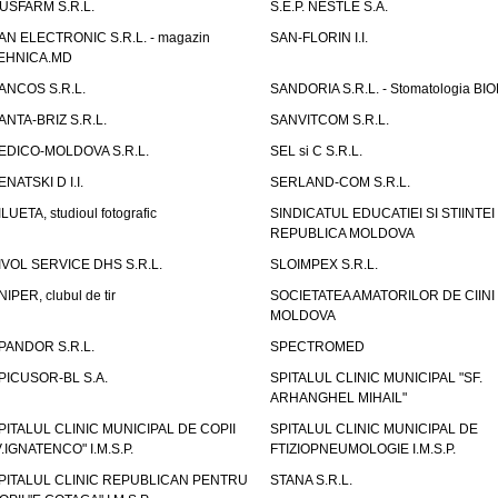
USFARM S.R.L.
S.E.P. NESTLE S.A.
AN ELECTRONIC S.R.L. - magazin
SAN-FLORIN I.I.
EHNICA.MD
ANCOS S.R.L.
SANDORIA S.R.L. - Stomatologia BI
ANTA-BRIZ S.R.L.
SANVITCOM S.R.L.
EDICO-MOLDOVA S.R.L.
SEL si C S.R.L.
ENATSKI D I.I.
SERLAND-COM S.R.L.
ILUETA, studioul fotografic
SINDICATUL EDUCATIEI SI STIINTEI
REPUBLICA MOLDOVA
IVOL SERVICE DHS S.R.L.
SLOIMPEX S.R.L.
NIPER, clubul de tir
SOCIETATEA AMATORILOR DE CIINI
MOLDOVA
PANDOR S.R.L.
SPECTROMED
PICUSOR-BL S.A.
SPITALUL CLINIC MUNICIPAL "SF.
ARHANGHEL MIHAIL"
PITALUL CLINIC MUNICIPAL DE COPII
SPITALUL CLINIC MUNICIPAL DE
V.IGNATENCO" I.M.S.P.
FTIZIOPNEUMOLOGIE I.M.S.P.
PITALUL CLINIC REPUBLICAN PENTRU
STANA S.R.L.