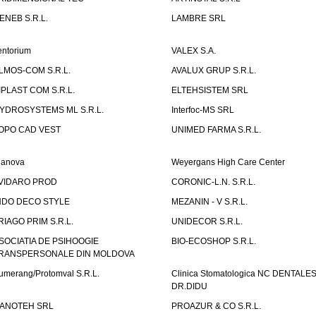
ENEB S.R.L.
LAMBRE SRL
entorium
VALEX S.A.
LMOS-COM S.R.L.
AVALUX GRUP S.R.L.
IPLAST COM S.R.L.
ELTEHSISTEM SRL
YDROSYSTEMS ML S.R.L.
Interfoc-MS SRL
OPO CAD VEST
UNIMED FARMA S.R.L.
ianova
Weyergans High Care Center
VIDARO PROD
CORONIC-L.N. S.R.L.
NDO DECO STYLE
MEZANIN - V S.R.L.
RIAGO PRIM S.R.L.
UNIDECOR S.R.L.
SOCIATIA DE PSIHOOGIE
BIO-ECOSHOP S.R.L.
RANSPERSONALE DIN MOLDOVA
umerang/Protomval S.R.L.
Clinica Stomatologica NC DENTALE
DR.DIDU
ANOTEH SRL
PROAZUR & CO S.R.L.