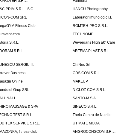
XPROTEH S.R.L.
Farmona
&C PRIM S.R.L., S.C.
HANCU Photography
SICON-COM SRL
Laborator imunologic I.I.
egaGYM Fitness Club
ROMTEH-PRO S.R.L.
uravant-com
TECHNOMD
vtoria S.R.L.
Weyergans High â€“ Care
DORAM S.R.L.
ARTEMA PLAST S.R.L.
UNESCU SERGIU I.I.
ChiNec Srl
orever Business
GDS COM S.R.L.
agazin Online
MAKEUP
ondotel Grup SRL
NICLOZ-COM S.R.L.
ALUNA I.I.
SANTO-M S.A.
HIRO MASSAGE & SPA
SINECO S.R.L.
ECHNO TEST S.R.L
Theia Centru de Nutritie
ODITEX SERVICE S.R.L.
UTIMATE MODA
MAZONKA, fitness-club
ANGROCONSCOM S.R.L.