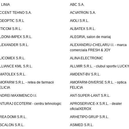
. LINIA
ABC S.A.
CCENT TEHNO S.A.
ACVATRON S.A.
GEOPTIC S.R.L
AIOLI S.R.L.
ITICOM S.R.L.
ALBATEX S.R.L.
LDONI-IMPEX S.R.L.
ALEGRIA, salon de mariaj
LEXANDER S.R.L.
ALEXANDRU-CHELARU I.I. - marca
comerciala FRESH & JOY
LICOMEX S.R.L.
ALINA ELECTRONIC
LLIANCE KML S.R.L.
ALLMIR S.R.L. - clubul sportiv LUCKY
MATOLEX S.R.L.
AMDENT-BV S.R.L.
MOFARM S.R.L. - retea de farmacii
AMOFARM-DIVERSE S.R.L. - optica
ELICIA
FELICIA
NDREI MAXIMENCO I.I.
ANT-SUPER-LANT S.R.L.
NTURAJ ECOTERM - centru tehnologic
APROSERVICE-X S.R.L. - dealer
oficialXEROX
REA DOMI S.R.L.
ARHETIPO GRUP S.R.L.
SCALON S.R.L.
ASIMED S.R.L.