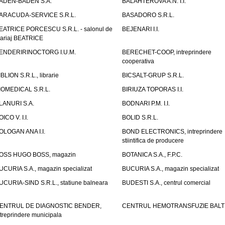
ADEN-BADEN S.A.
BALAHTEROVA A.N. I.I.
ARACUDA-SERVICE S.R.L.
BASADORO S.R.L.
EATRICE PORCESCU S.R.L. - salonul de
BEJENARI I.I.
ariaj BEATRICE
ENDERIRINOCTORG I.U.M.
BERECHET-COOP, intreprindere
cooperativa
IBLION S.R.L., librarie
BICSALT-GRUP S.R.L.
IOMEDICAL S.R.L.
BIRIUZA TOPORAS I.I.
LANURI S.A.
BODNARI P.M. I.I.
OICO V. I.I.
BOLID S.R.L.
OLOGAN ANA I.I.
BOND ELECTRONICS, intreprindere
stiintifica de producere
OSS HUGO BOSS, magazin
BOTANICA S.A., F.P.C.
UCURIA S.A., magazin specializat
BUCURIA S.A., magazin specializat
UCURIA-SIND S.R.L., statiune balneara
BUDESTI S.A., centrul comercial
ENTRUL DE DIAGNOSTIC BENDER,
CENTRUL HEMOTRANSFUZIE BALT
ntreprindere municipala