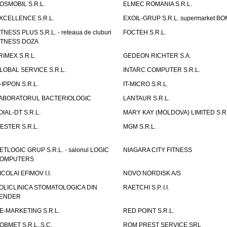
OSMOBIL S.R.L.
ELMEC ROMANIA S.R.L.
XCELLENCE S.R.L.
EXOIL-GRUP S.R.L. supermarket B
ITNESS PLUS S.R.L. - reteaua de cluburi
FOCTEH S.R.L.
ITNESS DOZA
RIMEX S.R.L.
GEDEON RICHTER S.A.
LOBAL SERVICE S.R.L.
INTARC COMPUTER S.R.L.
T-IPPON S.R.L.
IT-MICRO S.R.L.
ABORATORUL BACTERIOLOGIC
LANTAUR S.R.L.
OIAL-DT S.R.L.
MARY KAY (MOLDOVA) LIMITED S.R.
ESTER S.R.L.
MGM S.R.L.
ETLOGIC GRUP S.R.L. - salonul LOGIC
NIAGARA CITY FITNESS
OMPUTERS
ICOLAI EFIMOV I.I.
NOVO NORDISK A/S
OLICLINICA STOMATOLOGICA DIN
RAETCHI S.P. I.I.
ENDER
E-MARKETING S.R.L.
RED POINT S.R.L.
OBMET S.R.L.,S.C.
ROM PREST SERVICE SRL