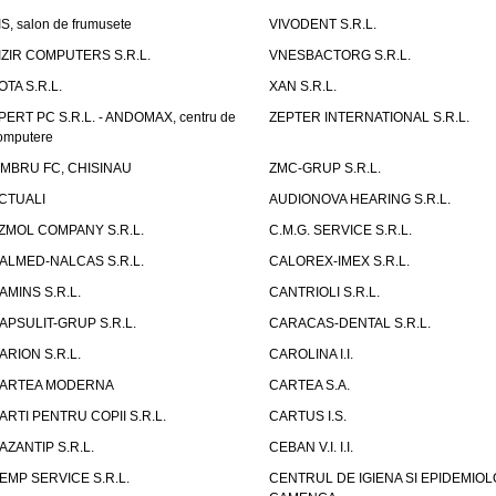
IS, salon de frumusete
VIVODENT S.R.L.
IZIR COMPUTERS S.R.L.
VNESBACTORG S.R.L.
OTA S.R.L.
XAN S.R.L.
PERT PC S.R.L. - ANDOMAX, centru de
ZEPTER INTERNATIONAL S.R.L.
omputere
IMBRU FC, CHISINAU
ZMC-GRUP S.R.L.
CTUALI
AUDIONOVA HEARING S.R.L.
ZMOL COMPANY S.R.L.
C.M.G. SERVICE S.R.L.
ALMED-NALCAS S.R.L.
CALOREX-IMEX S.R.L.
AMINS S.R.L.
CANTRIOLI S.R.L.
APSULIT-GRUP S.R.L.
CARACAS-DENTAL S.R.L.
ARION S.R.L.
CAROLINA I.I.
ARTEA MODERNA
CARTEA S.A.
ARTI PENTRU COPII S.R.L.
CARTUS I.S.
AZANTIP S.R.L.
CEBAN V.I. I.I.
EMP SERVICE S.R.L.
CENTRUL DE IGIENA SI EPIDEMIOL