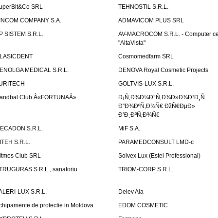
uperBit&Co SRL
TEHNOSTIL S.R.L.
INCOM COMPANY S.A.
ADMAVICOM PLUS SRL
P SISTEM S.R.L.
AV-MACROCOM S.R.L. - Computer ce
"AltaVista"
LASICDENT
Cosmomedfarm SRL
ENOLGA MEDICAL S.R.L.
DENOVA Royal Cosmetic Projects
URITECH
GOLTVIS-LUX S.R.L.
andbal Club Â«FORTUNAÂ»
Ð¡Ñ‚Ð¾Ð¼Ð°Ñ‚Ð¾Ð»Ð¾Ð³Ð¸Ñ
Ð”Ð¾ÐºÑ‚Ð¾Ñ€ ÐžÑ€ÐµÐ»
Ð’Ð¸ÐºÑ‚Ð¾Ñ€
ECADON S.R.L.
MiF S.A.
ITEH S.R.L.
PARAMEDCONSULT LMD-c
itmos Club SRL
Solvex Lux (Estel Professional)
TRUGURAS S.R.L., sanatoriu
TRIOM-CORP S.R.L.
ALERI-LUX S.R.L.
Delev Ala
chipamente de protectie in Moldova
EDOM COSMETIC