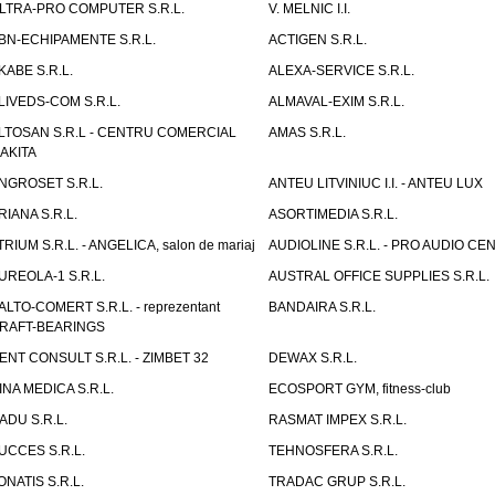
LTRA-PRO COMPUTER S.R.L.
V. MELNIC I.I.
BN-ECHIPAMENTE S.R.L.
ACTIGEN S.R.L.
KABE S.R.L.
ALEXA-SERVICE S.R.L.
LIVEDS-COM S.R.L.
ALMAVAL-EXIM S.R.L.
LTOSAN S.R.L - CENTRU COMERCIAL
AMAS S.R.L.
AKITA
NGROSET S.R.L.
ANTEU LITVINIUC I.I. - ANTEU LUX
RIANA S.R.L.
ASORTIMEDIA S.R.L.
TRIUM S.R.L. - ANGELICA, salon de mariaj
AUDIOLINE S.R.L. - PRO AUDIO CE
UREOLA-1 S.R.L.
AUSTRAL OFFICE SUPPLIES S.R.L.
ALTO-COMERT S.R.L. - reprezentant
BANDAIRA S.R.L.
RAFT-BEARINGS
ENT CONSULT S.R.L. - ZIMBET 32
DEWAX S.R.L.
INA MEDICA S.R.L.
ECOSPORT GYM, fitness-club
ADU S.R.L.
RASMAT IMPEX S.R.L.
UCCES S.R.L.
TEHNOSFERA S.R.L.
ONATIS S.R.L.
TRADAC GRUP S.R.L.