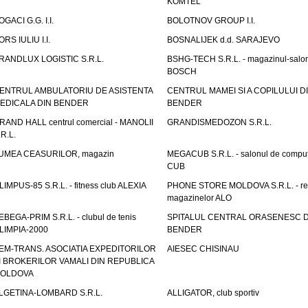
KOMTEL
OGACI G.G. I.I.
BOLOTNOV GROUP I.I.
ORS IULIU I.I.
BOSNALIJEK d.d. SARAJEVO
RANDLUX LOGISTIC S.R.L.
BSHG-TECH S.R.L. - magazinul-salo
BOSCH
ENTRUL AMBULATORIU DE ASISTENTA
CENTRUL MAMEI SI A COPILULUI D
EDICALA DIN BENDER
BENDER
RAND HALL centrul comercial - MANOLII
GRANDISMEDOZON S.R.L.
.R.L.
UMEA CEASURILOR, magazin
MEGACUB S.R.L. - salonul de compu
CUB
LIMPUS-85 S.R.L. - fitness club ALEXIA
PHONE STORE MOLDOVA S.R.L. - re
magazinelor ALO
EBEGA-PRIM S.R.L. - clubul de tenis
SPITALUL CENTRAL ORASENESC D
LIMPIA-2000
BENDER
EM-TRANS. ASOCIATIA EXPEDITORILOR
AIESEC CHISINAU
I BROKERILOR VAMALI DIN REPUBLICA
OLDOVA
LGETINA-LOMBARD S.R.L.
ALLIGATOR, club sportiv