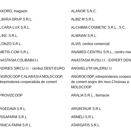
KKORD, magazin
ALANOR S.N.C.
LBARA GRUP S.R.L.
ALBIZ M S.R.L.
LCARA-LUX S.R.L.
ALCHIMIA COSMETIC S.R.L., S.C.
LINC S.R.L.
ALMAIAN S.R.L.
LONZO S.R.L.
ALVIS, centrul comercial
METIS-COM S.R.L.
ANAMED-CENTRU S.R.L., centru med
NASTASIA COLIBABA I.I.
ANASTASIA RUSU I.I. - EXPERT DE
NDRIES SIRCU I.I. - centrul DENT-EURO
ANGHELUTA VALERIU I.I.
NGROCOOP CALARASI A MOLDCOOP,
ANGROCOOP, intreprinderea coopera
ntreprinderea cooperatista de comert
de comert angro din mun.Chisinau a
MOLDCOOP
PROVIZCOOP
ARALIA S.R.L., farmacie
RGEDAVA S.R.L.
ARGINTAUR S.R.L.
RISAFARM S.R.L.
ARMELI S.R.L.
RNICA-FARM S.R.L.
ATARGATIS S.R.L.