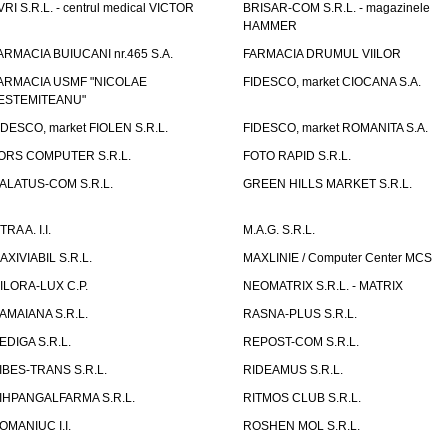
VRI S.R.L. - centrul medical VICTOR
BRISAR-COM S.R.L. - magazinele
HAMMER
ARMACIA BUIUCANI nr.465 S.A.
FARMACIA DRUMUL VIILOR
ARMACIA USMF "NICOLAE
FIDESCO, market CIOCANA S.A.
ESTEMITEANU"
IDESCO, market FIOLEN S.R.L.
FIDESCO, market ROMANITA S.A.
ORS COMPUTER S.R.L.
FOTO RAPID S.R.L.
ALATUS-COM S.R.L.
GREEN HILLS MARKET S.R.L.
TRA A. I.I.
M.A.G. S.R.L.
AXIVIABIL S.R.L.
MAXLINIE / Computer Center MCS
ILORA-LUX C.P.
NEOMATRIX S.R.L. - MATRIX
AMAIANA S.R.L.
RASNA-PLUS S.R.L.
EDIGA S.R.L.
REPOST-COM S.R.L.
IBES-TRANS S.R.L.
RIDEAMUS S.R.L.
IHPANGALFARMA S.R.L.
RITMOS CLUB S.R.L.
OMANIUC I.I.
ROSHEN MOL S.R.L.