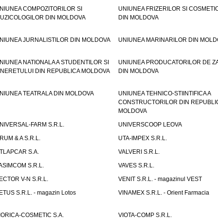
NIUNEA COMPOZITORILOR SI
UNIUNEA FRIZERILOR SI COSMETI
UZICOLOGILOR DIN MOLDOVA
DIN MOLDOVA
NIUNEA JURNALISTILOR DIN MOLDOVA
UNIUNEA MARINARILOR DIN MOLD
NIUNEA NATIONALA A STUDENTILOR SI
UNIUNEA PRODUCATORILOR DE Z
INERETULUI DIN REPUBLICA MOLDOVA
DIN MOLDOVA
NIUNEA TEATRALA DIN MOLDOVA
UNIUNEA TEHNICO-STIINTIFICA A
CONSTRUCTORILOR DIN REPUBLI
MOLDOVA
NIVERSAL-FARM S.R.L.
UNIVERSCOOP LEOVA
RUM & A S.R.L.
UTA-IMPEX S.R.L.
TLAPCAR S.A.
VALVERI S.R.L.
ASIMCOM S.R.L.
VAVES S.R.L.
ECTOR V-N S.R.L.
VENIT S.R.L. - magazinul VEST
ETUS S.R.L. - magazin Lotos
VINAMEX S.R.L. - Orient Farmacia
IORICA-COSMETIC S.A.
VIOTA-COMP S.R.L.