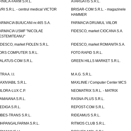
RNICA-FARM S.R.L.
ATARGATIS S.R.L.
VRI S.R.L. - centrul medical VICTOR
BRISAR-COM S.R.L. - magazinele
HAMMER
ARMACIA BUIUCANI nr.465 S.A.
FARMACIA DRUMUL VIILOR
ARMACIA USMF "NICOLAE
FIDESCO, market CIOCANA S.A.
ESTEMITEANU"
IDESCO, market FIOLEN S.R.L.
FIDESCO, market ROMANITA S.A.
ORS COMPUTER S.R.L.
FOTO RAPID S.R.L.
ALATUS-COM S.R.L.
GREEN HILLS MARKET S.R.L.
TRA A. I.I.
M.A.G. S.R.L.
AXIVIABIL S.R.L.
MAXLINIE / Computer Center MCS
ILORA-LUX C.P.
NEOMATRIX S.R.L. - MATRIX
AMAIANA S.R.L.
RASNA-PLUS S.R.L.
EDIGA S.R.L.
REPOST-COM S.R.L.
IBES-TRANS S.R.L.
RIDEAMUS S.R.L.
IHPANGALFARMA S.R.L.
RITMOS CLUB S.R.L.