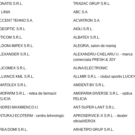
ONATIS S.R.L.
TRADAC GRUP S.R.L.
. LINIA
ABC S.A.
CCENT TEHNO S.A.
ACVATRON S.A.
GEOPTIC S.R.L
AIOLI S.R.L.
ITICOM S.R.L.
ALBATEX S.R.L.
LDONI-IMPEX S.R.L.
ALEGRIA, salon de mariaj
LEXANDER S.R.L.
ALEXANDRU-CHELARU I.I. - marca
comerciala FRESH & JOY
LICOMEX S.R.L.
ALINA ELECTRONIC
LLIANCE KML S.R.L.
ALLMIR S.R.L. - clubul sportiv LUCKY
MATOLEX S.R.L.
AMDENT-BV S.R.L.
MOFARM S.R.L. - retea de farmacii
AMOFARM-DIVERSE S.R.L. - optica
ELICIA
FELICIA
NDREI MAXIMENCO I.I.
ANT-SUPER-LANT S.R.L.
NTURAJ ECOTERM - centru tehnologic
APROSERVICE-X S.R.L. - dealer
oficialXEROX
REA DOMI S.R.L.
ARHETIPO GRUP S.R.L.