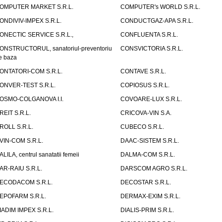
OMPUTER MARKET S.R.L.
COMPUTER's WORLD S.R.L.
ONDIVIV-IMPEX S.R.L.
CONDUCTGAZ-APA S.R.L.
ONECTIC SERVICE S.R.L.,
CONFLUENTA S.R.L.
ONSTRUCTORUL, sanatoriul-preventoriu
CONSVICTORIA S.R.L.
e baza
ONTATORI-COM S.R.L.
CONTAVE S.R.L.
ONVER-TEST S.R.L.
COPIOSUS S.R.L.
OSMO-COLGANOVA I.I.
COVOARE-LUX S.R.L.
REIT S.R.L.
CRICOVA-VIN S.A.
ROLL S.R.L.
CUBECO S.R.L.
VIN-COM S.R.L.
DAAC-SISTEM S.R.L.
ALILA, centrul sanatatii femeii
DALMA-COM S.R.L.
AR-RAIU S.R.L.
DARSCOM AGRO S.R.L.
ECODACOM S.R.L.
DECOSTAR S.R.L.
EPOFARM S.R.L.
DERMAX-EXIM S.R.L.
IADIM IMPEX S.R.L.
DIALIS-PRIM S.R.L.