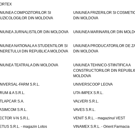
ORTEX
NIUNEA COMPOZITORILOR SI
UNIUNEA FRIZERILOR SI COSMETI
UZICOLOGILOR DIN MOLDOVA
DIN MOLDOVA
NIUNEA JURNALISTILOR DIN MOLDOVA
UNIUNEA MARINARILOR DIN MOLD
NIUNEA NATIONALA A STUDENTILOR SI
UNIUNEA PRODUCATORILOR DE Z
INERETULUI DIN REPUBLICA MOLDOVA
DIN MOLDOVA
NIUNEA TEATRALA DIN MOLDOVA
UNIUNEA TEHNICO-STIINTIFICA A
CONSTRUCTORILOR DIN REPUBLI
MOLDOVA
NIVERSAL-FARM S.R.L.
UNIVERSCOOP LEOVA
RUM & A S.R.L.
UTA-IMPEX S.R.L.
TLAPCAR S.A.
VALVERI S.R.L.
ASIMCOM S.R.L.
VAVES S.R.L.
ECTOR V-N S.R.L.
VENIT S.R.L. - magazinul VEST
ETUS S.R.L. - magazin Lotos
VINAMEX S.R.L. - Orient Farmacia