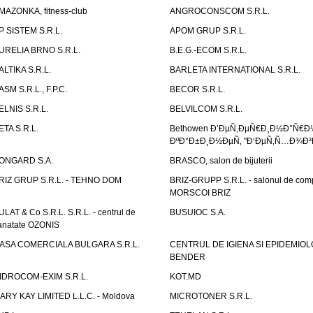
MAZONKA, fitness-club
ANGROCONSCOM S.R.L.
P SISTEM S.R.L.
APOM GRUP S.R.L.
URELIA BRNO S.R.L.
B.E.G.-ECOM S.R.L.
ALTIKA S.R.L.
BARLETA INTERNATIONAL S.R.L.
ASM S.R.L., F.P.C.
BECOR S.R.L.
ELNIS S.R.L.
BELVILCOM S.R.L.
ETA S.R.L.
Bethowen Ð’ÐµÑ‚ÐµÑ€Ð¸Ð½Ð°Ñ€Ð
ÐºÐ°Ð±Ð¸Ð½ÐµÑ‚ "Ð‘ÐµÑ‚Ñ…Ð¾Ð²
ONGARD S.A.
BRASCO, salon de bijuterii
RIZ GRUP S.R.L. - TEHNO DOM
BRIZ-GRUPP S.R.L. - salonul de com
MORSCOI BRIZ
ULAT & Co S.R.L. S.R.L. - centrul de
BUSUIOC S.A.
anatate OZONIS
ASA COMERCIALA BULGARA S.R.L.
CENTRUL DE IGIENA SI EPIDEMIOL
BENDER
IDROCOM-EXIM S.R.L.
KOT.MD
ARY KAY LIMITED L.L.C. - Moldova
MICROTONER S.R.L.