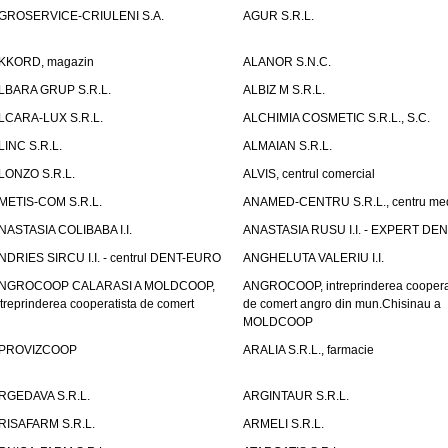
GROSERVICE-CRIULENI S.A.
AGUR S.R.L.
KKORD, magazin
ALANOR S.N.C.
LBARA GRUP S.R.L.
ALBIZ M S.R.L.
LCARA-LUX S.R.L.
ALCHIMIA COSMETIC S.R.L., S.C.
LINC S.R.L.
ALMAIAN S.R.L.
LONZO S.R.L.
ALVIS, centrul comercial
METIS-COM S.R.L.
ANAMED-CENTRU S.R.L., centru med
NASTASIA COLIBABA I.I.
ANASTASIA RUSU I.I. - EXPERT DE
NDRIES SIRCU I.I. - centrul DENT-EURO
ANGHELUTA VALERIU I.I.
NGROCOOP CALARASI A MOLDCOOP,
ANGROCOOP, intreprinderea coopera
ntreprinderea cooperatista de comert
de comert angro din mun.Chisinau a
MOLDCOOP
PROVIZCOOP
ARALIA S.R.L., farmacie
RGEDAVA S.R.L.
ARGINTAUR S.R.L.
RISAFARM S.R.L.
ARMELI S.R.L.