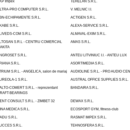
KP Impex
TEHELAN S.R.L.
LTRA-PRO COMPUTER S.R.L.
V. MELNIC I.I.
BN-ECHIPAMENTE S.R.L.
ACTIGEN S.R.L.
KABE S.R.L.
ALEXA-SERVICE S.R.L.
LIVEDS-COM S.R.L.
ALMAVAL-EXIM S.R.L.
LTOSAN S.R.L - CENTRU COMERCIAL
AMAS S.R.L.
AKITA
NGROSET S.R.L.
ANTEU LITVINIUC I.I. - ANTEU LUX
RIANA S.R.L.
ASORTIMEDIA S.R.L.
TRIUM S.R.L. - ANGELICA, salon de mariaj
AUDIOLINE S.R.L. - PRO AUDIO CE
UREOLA-1 S.R.L.
AUSTRAL OFFICE SUPPLIES S.R.L.
ALTO-COMERT S.R.L. - reprezentant
BANDAIRA S.R.L.
RAFT-BEARINGS
ENT CONSULT S.R.L. - ZIMBET 32
DEWAX S.R.L.
INA MEDICA S.R.L.
ECOSPORT GYM, fitness-club
ADU S.R.L.
RASMAT IMPEX S.R.L.
UCCES S.R.L.
TEHNOSFERA S.R.L.