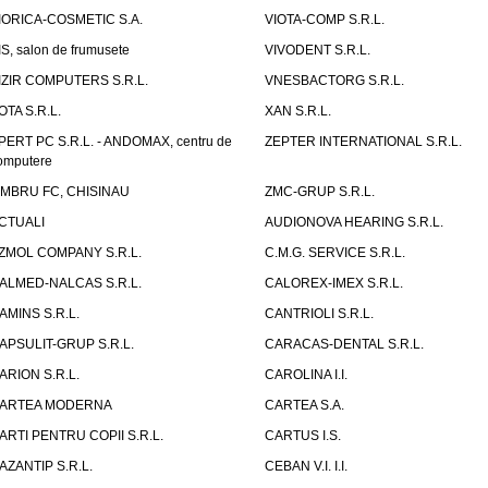
IORICA-COSMETIC S.A.
VIOTA-COMP S.R.L.
IS, salon de frumusete
VIVODENT S.R.L.
IZIR COMPUTERS S.R.L.
VNESBACTORG S.R.L.
OTA S.R.L.
XAN S.R.L.
PERT PC S.R.L. - ANDOMAX, centru de
ZEPTER INTERNATIONAL S.R.L.
omputere
IMBRU FC, CHISINAU
ZMC-GRUP S.R.L.
CTUALI
AUDIONOVA HEARING S.R.L.
ZMOL COMPANY S.R.L.
C.M.G. SERVICE S.R.L.
ALMED-NALCAS S.R.L.
CALOREX-IMEX S.R.L.
AMINS S.R.L.
CANTRIOLI S.R.L.
APSULIT-GRUP S.R.L.
CARACAS-DENTAL S.R.L.
ARION S.R.L.
CAROLINA I.I.
ARTEA MODERNA
CARTEA S.A.
ARTI PENTRU COPII S.R.L.
CARTUS I.S.
AZANTIP S.R.L.
CEBAN V.I. I.I.