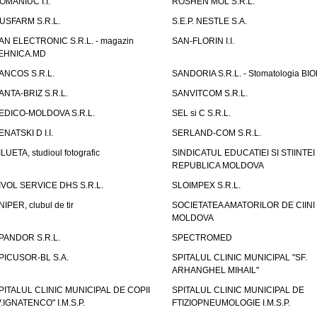
OMANIUC I.I.
ROSHEN MOL S.R.L.
USFARM S.R.L.
S.E.P. NESTLE S.A.
AN ELECTRONIC S.R.L. - magazin
SAN-FLORIN I.I.
EHNICA.MD
ANCOS S.R.L.
SANDORIA S.R.L. - Stomatologia BI
ANTA-BRIZ S.R.L.
SANVITCOM S.R.L.
EDICO-MOLDOVA S.R.L.
SEL si C S.R.L.
ENATSKI D I.I.
SERLAND-COM S.R.L.
ILUETA, studioul fotografic
SINDICATUL EDUCATIEI SI STIINTEI
REPUBLICA MOLDOVA
IVOL SERVICE DHS S.R.L.
SLOIMPEX S.R.L.
NIPER, clubul de tir
SOCIETATEA AMATORILOR DE CIINI
MOLDOVA
PANDOR S.R.L.
SPECTROMED
PICUSOR-BL S.A.
SPITALUL CLINIC MUNICIPAL "SF.
ARHANGHEL MIHAIL"
PITALUL CLINIC MUNICIPAL DE COPII
SPITALUL CLINIC MUNICIPAL DE
V.IGNATENCO" I.M.S.P.
FTIZIOPNEUMOLOGIE I.M.S.P.