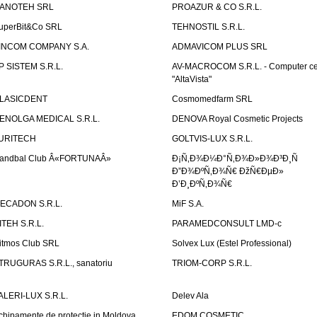
ANOTEH SRL
PROAZUR & CO S.R.L.
uperBit&Co SRL
TEHNOSTIL S.R.L.
INCOM COMPANY S.A.
ADMAVICOM PLUS SRL
P SISTEM S.R.L.
AV-MACROCOM S.R.L. - Computer ce
"AltaVista"
LASICDENT
Cosmomedfarm SRL
ENOLGA MEDICAL S.R.L.
DENOVA Royal Cosmetic Projects
URITECH
GOLTVIS-LUX S.R.L.
andbal Club Â«FORTUNAÂ»
Ð¡Ñ‚Ð¾Ð¼Ð°Ñ‚Ð¾Ð»Ð¾Ð³Ð¸Ñ
Ð”Ð¾ÐºÑ‚Ð¾Ñ€ ÐžÑ€ÐµÐ»
Ð’Ð¸ÐºÑ‚Ð¾Ñ€
ECADON S.R.L.
MiF S.A.
ITEH S.R.L.
PARAMEDCONSULT LMD-c
itmos Club SRL
Solvex Lux (Estel Professional)
TRUGURAS S.R.L., sanatoriu
TRIOM-CORP S.R.L.
ALERI-LUX S.R.L.
Delev Ala
chipamente de protectie in Moldova
EDOM COSMETIC