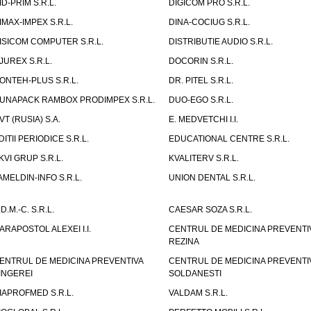
ID-PRIM S.R.L.
DIGICOM PRO S.R.L.
IMAX-IMPEX S.R.L.
DINA-COCIUG S.R.L.
ISICOM COMPUTER S.R.L.
DISTRIBUTIE AUDIO S.R.L.
JUREX S.R.L.
DOCORIN S.R.L.
ONTEH-PLUS S.R.L.
DR. PITEL S.R.L.
UNAPACK RAMBOX PRODIMPEX S.R.L.
DUO-EGO S.R.L.
VT (RUSIA) S.A.
E. MEDVETCHI I.I.
DITII PERIODICE S.R.L.
EDUCATIONAL CENTRE S.R.L.
KVI GRUP S.R.L.
KVALITERV S.R.L.
AMELDIN-INFO S.R.L.
UNION DENTAL S.R.L.
.D.M.-C. S.R.L.
CAESAR SOZA S.R.L.
ARAPOSTOL ALEXEI I.I.
CENTRUL DE MEDICINA PREVENTI
REZINA
ENTRUL DE MEDICINA PREVENTIVA
CENTRUL DE MEDICINA PREVENTI
INGEREI
SOLDANESTI
IAPROFMED S.R.L.
VALDAM S.R.L.