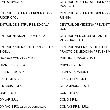
EMP SERVICE S.R.L.
CENTRUL DE IGIENA SI EPIDEMIOL
CAMENCA
ENTRUL DE IGIENA SI EPIDEMIOLOGIE
CENTRUL DE IGIENA SI EPIDEMIOL
RIGORIOPOL
RIBNITA
ENTRUL DE INSTRUIRE MEDICALA
CENTRUL DE MEDICINA PREVENTI
OCNITA
ENTRUL MEDICAL DE OSTEOPATIE
CENTRUL MEDICILOR DE FAMILIE
MUNICIPAL BALTI
ENTRUL NATIONAL DE TRANSFUZIE A
CENTRUL NATIONAL STIINTIFICO-
INGELUI
PRACTIC DE MEDICINA PREVENTIV
HAVDAR COMPANY S.R.L.
CHILIANCIUC-MAGNUM I.I.
HIMRESURSE S.A.
CHIOL-LUX S.R.L.
IRCON-PLUS S.R.L.
CISMEA DARADUR I.I.
LASIC-MCS S.R.L.
CLASSICORK S.R.L.
LIMATSISTEM S.R.L.
CLIPA MINUNATII S.R.L.
ODRUL S.R.L.
COMELIFO S.R.L.
OMLAR S.R.L.
COMO S.R.L.
OMPAC-INFO, salon de computere
COMPAS-PRIM S.R.L.