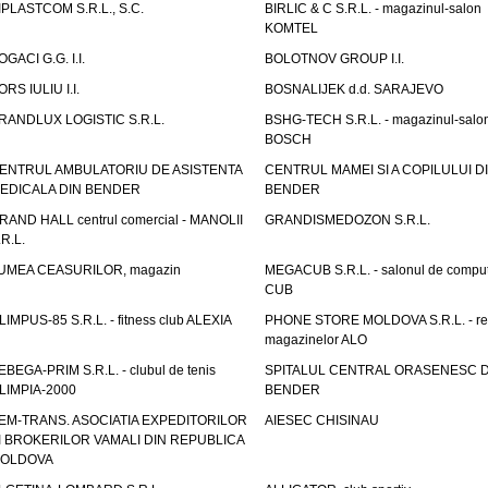
IPLASTCOM S.R.L., S.C.
BIRLIC & C S.R.L. - magazinul-salon
KOMTEL
OGACI G.G. I.I.
BOLOTNOV GROUP I.I.
ORS IULIU I.I.
BOSNALIJEK d.d. SARAJEVO
RANDLUX LOGISTIC S.R.L.
BSHG-TECH S.R.L. - magazinul-salo
BOSCH
ENTRUL AMBULATORIU DE ASISTENTA
CENTRUL MAMEI SI A COPILULUI D
EDICALA DIN BENDER
BENDER
RAND HALL centrul comercial - MANOLII
GRANDISMEDOZON S.R.L.
.R.L.
UMEA CEASURILOR, magazin
MEGACUB S.R.L. - salonul de compu
CUB
LIMPUS-85 S.R.L. - fitness club ALEXIA
PHONE STORE MOLDOVA S.R.L. - re
magazinelor ALO
EBEGA-PRIM S.R.L. - clubul de tenis
SPITALUL CENTRAL ORASENESC D
LIMPIA-2000
BENDER
EM-TRANS. ASOCIATIA EXPEDITORILOR
AIESEC CHISINAU
I BROKERILOR VAMALI DIN REPUBLICA
OLDOVA