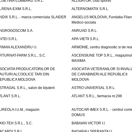
LGETINA-LOMBARD S.R.L.
ALLIGATOR, club sportiv
LRENA-EXIM S.R.L.
ALTERNOMATIX S.R.L.
NDIX S.R.L. - marca comerciala SLAIDER
ANGELUS MOLDOVA, Fundatia Filant
Medico-sociala
NGROGOSCOM S.A.
ANRUAD S.R.L.
NTEI S.R.L.
APA-VIETII S.R.L.
RMAN ALEXANDRU I.I.
ARMONIE, centru diagnostic si de reab
RTURNAT-FARM S.R.L., S.C.
ASCENSIUNE TOP S.R.L., magazinul
MAXIMA
SOCIATIA PRODUCATORILOR DE
ASOCIATIA VETERANILOR SI INVALI
AUTURI ALCOOLICE TARI DIN
DE CARABINERI ALE REPUBLICII
EPUBLICA MOLDOVA
MOLDOVA
STRAGAL S.R.L., salon de bijuterii
ASTRO UNIVERSAL S.R.L.
TLANT S.R.L.
ATLANT S.R.L., farmacia nr.298
UREOLA I.U.M., magazin
AUTOCAR-IMEX S.R.L. - centrul come
DOMUS
XIO-TEH S.R.L., S.C.
BABAIAN VICTOR I.I.
ACARDI S.R.L.
BADARAU SPERANTA I.I.