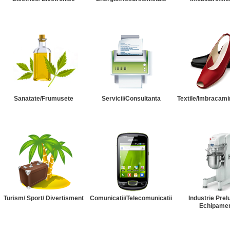
Sanatate/Frumusete
Servicii/Consultanta
Textile/Imbracami
Turism/ Sport/ Divertisment
Comunicatii/Telecomunicatii
Industrie Prel
Echipame