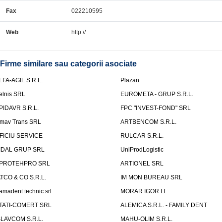
Fax
022210595
Web
http://
Firme similare sau categorii asociate
LFA-AGIL S.R.L.
Plazan
elnis SRL
EUROMETA - GRUP S.R.L.
PIDAVR S.R.L.
FPC "INVEST-FOND" SRL
mav Trans SRL
ARTBENCOM S.R.L.
FICIU SERVICE
RULCAR S.R.L.
IDAL GRUP SRL
UniProdLogistic
PROTEHPRO SRL
ARTIONEL SRL
ATCO & CO S.R.L.
IM MON BUREAU SRL
amadent technic srl
MORAR IGOR I.I.
TATI-COMERT SRL
ALEMICA S.R.L. - FAMILY DENT
SLAVCOM S.R.L.
MAHU-OLIM S.R.L.