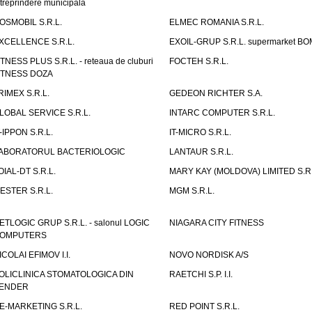
ntreprindere municipala
OSMOBIL S.R.L.
ELMEC ROMANIA S.R.L.
XCELLENCE S.R.L.
EXOIL-GRUP S.R.L. supermarket B
ITNESS PLUS S.R.L. - reteaua de cluburi
FOCTEH S.R.L.
ITNESS DOZA
RIMEX S.R.L.
GEDEON RICHTER S.A.
LOBAL SERVICE S.R.L.
INTARC COMPUTER S.R.L.
T-IPPON S.R.L.
IT-MICRO S.R.L.
ABORATORUL BACTERIOLOGIC
LANTAUR S.R.L.
OIAL-DT S.R.L.
MARY KAY (MOLDOVA) LIMITED S.R.
ESTER S.R.L.
MGM S.R.L.
ETLOGIC GRUP S.R.L. - salonul LOGIC
NIAGARA CITY FITNESS
OMPUTERS
ICOLAI EFIMOV I.I.
NOVO NORDISK A/S
OLICLINICA STOMATOLOGICA DIN
RAETCHI S.P. I.I.
ENDER
E-MARKETING S.R.L.
RED POINT S.R.L.