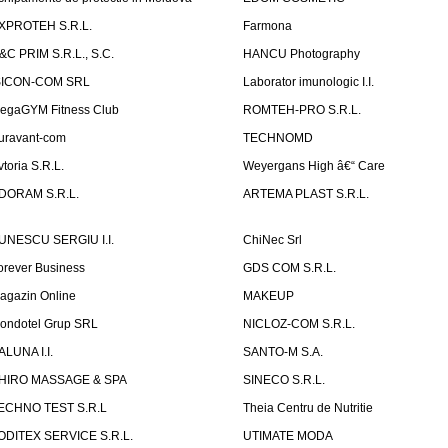
XPROTEH S.R.L.
Farmona
&C PRIM S.R.L., S.C.
HANCU Photography
SICON-COM SRL
Laborator imunologic I.I.
egaGYM Fitness Club
ROMTEH-PRO S.R.L.
uravant-com
TECHNOMD
vtoria S.R.L.
Weyergans High â€“ Care
DORAM S.R.L.
ARTEMA PLAST S.R.L.
UNESCU SERGIU I.I.
ChiNec Srl
orever Business
GDS COM S.R.L.
agazin Online
MAKEUP
ondotel Grup SRL
NICLOZ-COM S.R.L.
ALUNA I.I.
SANTO-M S.A.
HIRO MASSAGE & SPA
SINECO S.R.L.
ECHNO TEST S.R.L
Theia Centru de Nutritie
ODITEX SERVICE S.R.L.
UTIMATE MODA