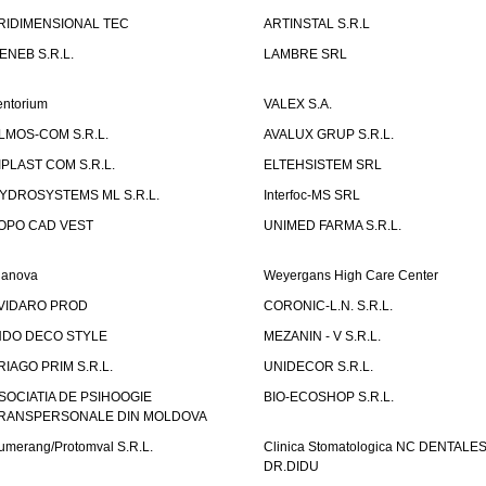
RIDIMENSIONAL TEC
ARTINSTAL S.R.L
ENEB S.R.L.
LAMBRE SRL
entorium
VALEX S.A.
LMOS-COM S.R.L.
AVALUX GRUP S.R.L.
IPLAST COM S.R.L.
ELTEHSISTEM SRL
YDROSYSTEMS ML S.R.L.
Interfoc-MS SRL
OPO CAD VEST
UNIMED FARMA S.R.L.
ianova
Weyergans High Care Center
VIDARO PROD
CORONIC-L.N. S.R.L.
NDO DECO STYLE
MEZANIN - V S.R.L.
RIAGO PRIM S.R.L.
UNIDECOR S.R.L.
SOCIATIA DE PSIHOOGIE
BIO-ECOSHOP S.R.L.
RANSPERSONALE DIN MOLDOVA
umerang/Protomval S.R.L.
Clinica Stomatologica NC DENTALE
DR.DIDU