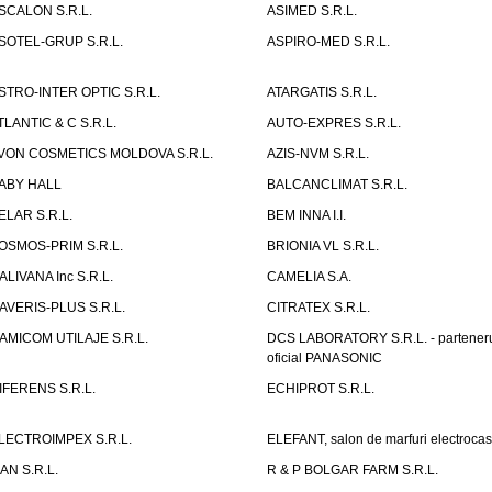
SCALON S.R.L.
ASIMED S.R.L.
SOTEL-GRUP S.R.L.
ASPIRO-MED S.R.L.
STRO-INTER OPTIC S.R.L.
ATARGATIS S.R.L.
TLANTIC & C S.R.L.
AUTO-EXPRES S.R.L.
VON COSMETICS MOLDOVA S.R.L.
AZIS-NVM S.R.L.
ABY HALL
BALCANCLIMAT S.R.L.
ELAR S.R.L.
BEM INNA I.I.
OSMOS-PRIM S.R.L.
BRIONIA VL S.R.L.
ALIVANA Inc S.R.L.
CAMELIA S.A.
AVERIS-PLUS S.R.L.
CITRATEX S.R.L.
AMICOM UTILAJE S.R.L.
DCS LABORATORY S.R.L. - partener
oficial PANASONIC
IFERENS S.R.L.
ECHIPROT S.R.L.
LECTROIMPEX S.R.L.
ELEFANT, salon de marfuri electrocas
IAN S.R.L.
R & P BOLGAR FARM S.R.L.