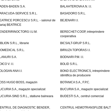
ADEN-BADEN S.A.
BALAHTEROVA A.N. I.I.
ARACUDA-SERVICE S.R.L.
BASADORO S.R.L.
EATRICE PORCESCU S.R.L. - salonul de
BEJENARI I.I.
ariaj BEATRICE
ENDERIRINOCTORG I.U.M.
BERECHET-COOP, intreprindere
cooperativa
IBLION S.R.L., librarie
BICSALT-GRUP S.R.L.
IOMEDICAL S.R.L.
BIRIUZA TOPORAS I.I.
LANURI S.A.
BODNARI P.M. I.I.
OICO V. I.I.
BOLID S.R.L.
OLOGAN ANA I.I.
BOND ELECTRONICS, intreprindere
stiintifica de producere
OSS HUGO BOSS, magazin
BOTANICA S.A., F.P.C.
UCURIA S.A., magazin specializat
BUCURIA S.A., magazin specializat
UCURIA-SIND S.R.L., statiune balneara
BUDESTI S.A., centrul comercial
ENTRUL DE DIAGNOSTIC BENDER,
CENTRUL HEMOTRANSFUZIE BALT