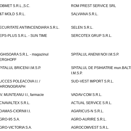
OBMET S.R.L.,S.C.
ROM PREST SERVICE SRL
&T MOLD S.R.L.
SALVIANA S.R.L.
ECURITATE ANTIINCENDIARA S.R.L.
SELEN S.R.L.
EPS-PLUS S.R.L. - SUN TIME
SERCOTEX GRUP S.R.L.
IGHISOARA S.R.L. - magazinul
SPITALUL ANENII NOI I.M.S.P.
ERGHOFF
PITALUL BRICENI I.M.S.P.
SPITALUL DE PSIHIATRIE mun.BALT
I.M.S.P.
UCCES POLEACOVA I.I. /
SUD-VEST IMPORT S.R.L.
HRONOGRAPH
.V. MUNTEANU I.I., farmacie
VADAV-COM S.R.L.
CNAVALTEX S.R.L.
ACTUAL SERVICE S.R.L.
DAMAS-CIORNII I.I.
AGARICUS-N S.R.L.
GRO-95 S.A.
AGRO-AURIRE S.R.L.
GRO-VICTORIA S.A.
AGROCOMVEST S.R.L.