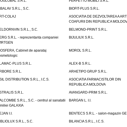
IOGLOBAL S.R.L.
PERFETTO MOBILI S.R.L.
IBALAV S.R.L., S.C.
BIOFIT-PLUS S.R.L.
RT-COLAJ
ASOCIATIA DE DEZVOLTAREA A ART
COAFURII DIN REPUBLICA MOLDO
ELDORNVIN S.R.L., S.C.
BELMOND-PRINT S.R.L.
ERG S.R.L. - reprezentanta companiei
BIJULIUX S.R.L.
IRTGEN
IOSFERA, Cabinet de aparataj
MOROL S.R.L.
osmetologic
LAMAC-PLUS S.R.L.
ALEX-B S.R.L.
RBORE S.R.L.
ARHETIPO GRUP S.R.L.
SIL DISTRIBUTION S.R.L., I.C.S.
ASOCIATIA FARMACISTILOR DIN
REPUBLICA MOLDOVA
STRALIS S.R.L.
AVANGARD-PRIM S.R.L.
ALCOMBE S.R.L., S.C. - centrul al sanatatii
BARGAN L. I.I.
amiliei GALAXIA
EJAN I.I.
BENTECS S.R.L. - salon-magazin G
IBLIOLUX S.R.L., S.C.
BILANCIA S.R.L., I.C.S.