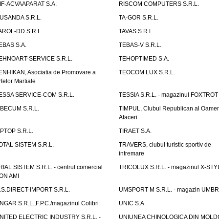
IF-ACVAAPARAT S.A.
RISCOM COMPUTERS S.R.L.
USANDA S.R.L.
TA-GOR S.R.L.
AROL-DD S.R.L.
TAVAS S.R.L.
EBAS S.A.
TEBAS-V S.R.L.
EHNOART-SERVICE S.R.L.
TEHOPTIMED S.A.
ENHIKAN, Asociatia de Promovare a
TEOCOM LUX S.R.L.
rtelor Martiale
ESSA SERVICE-COM S.R.L.
TESSIA S.R.L. - magazinul FOXTROT
IBECUM S.R.L.
TIMPUL, Clubul Republican al Oamen
Afaceri
IPTOP S.R.L.
TIRAET S.A.
OTAL SISTEM S.R.L.
TRAVERS, clubul turistic sportiv de
intremare
RIAL SISTEM S.R.L. - centrul comercial
TRICOLUX S.R.L. - magazinul X-STY
ON AMI
.S.DIRECT-IMPORT S.R.L.
UMSPORT M S.R.L. - magazin UMB
NGAR S.R.L.,F.P.C./magazinul Colibri
UNIC S.A.
NITED ELECTRIC INDUSTRY S.R.L. -
UNIUNEA CHINOLOGICA DIN MOLD