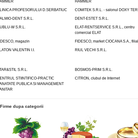
AMMER
HAMMER
LINICA PROFESORULUI D.SERBATIUC
COMITEK S.R.L. - salonul DOXY TE
ALMIO-DENT S.R.L.
DENT-ESTET S.R.L.
UBLU-W S.R.L.
ELAT-RENTSERVICE S.R.L., centru
comercial ELAT
IDESCO, magazin
FIDESCO, market CIOCANA S.A., filia
LATON VALENTIN I.I.
RIUL VECHI S.R.L.
TAR&STIL S.R.L.
BOSMOS-PRIM S.R.L.
ENTRUL STIINTIFICO-PRACTIC
CITRON, clubul de Internet
ANATATE PUBLICA SI MANAGEMENT
ANITAR
Firme dupa categorii