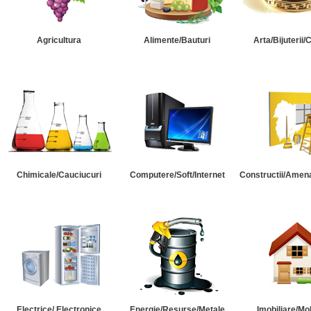
Agricultura
Alimente/Bauturi
Arta/Bijuterii/
Chimicale/Cauciucuri
Computere/Soft/Internet
Constructii/Amena
Electrice/ Electronice
Energie/Resurse/Metale
Imobiliare/Mob