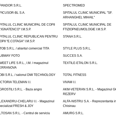
PANDOR S.R.L.
SPECTROMED
PICUSOR-BL S.A.
SPITALUL CLINIC MUNICIPAL "SF.
ARHANGHEL MIHAIL"
PITALUL CLINIC MUNICIPAL DE COPII
SPITALUL CLINIC MUNICIPAL DE
V.IGNATENCO" I.M.S.P.
FTIZIOPNEUMOLOGIE I.M.S.P.
PITALUL CLINIC REPUBLICAN PENTRU
STANA S.R.L.
OPII "E.COTAGA" I.M.S.P.
TOB S.R.L. / aliantul comercial TITA
STYLE PLUS S.R.L.
UBWAY FOTO
SUCCES S.A.
WEET LIFE S.R.L., I.M. / magazinul
TEXTILE-ETALON S.R.L.
ERRANOVA
OBI S.R.L. / salonul DMI TECHNOLOGY
TOTAL FITNESS
ICTORIA TELEMAN I.I.
VIVAM I.I.
GROSTILI S.R.L. - Baza angro
AKM-VETERAN S.R.L. - Magazinul 
REZERV
LEXANDRU-CHELARU I.I. - Magazinul
ALFA-NISTRU S.A. - Reprezentanta i
pecializat FRESH & JOY
Chisinau
LTOSAN S.R.L. - Centrul de serviciu
AMURG S.R.L.