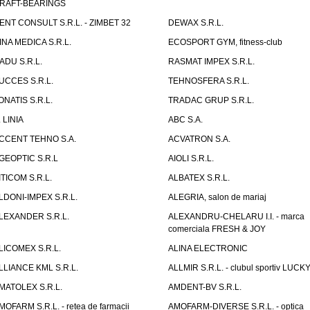
RAFT-BEARINGS
ENT CONSULT S.R.L. - ZIMBET 32
DEWAX S.R.L.
INA MEDICA S.R.L.
ECOSPORT GYM, fitness-club
ADU S.R.L.
RASMAT IMPEX S.R.L.
UCCES S.R.L.
TEHNOSFERA S.R.L.
ONATIS S.R.L.
TRADAC GRUP S.R.L.
. LINIA
ABC S.A.
CCENT TEHNO S.A.
ACVATRON S.A.
GEOPTIC S.R.L
AIOLI S.R.L.
ITICOM S.R.L.
ALBATEX S.R.L.
LDONI-IMPEX S.R.L.
ALEGRIA, salon de mariaj
LEXANDER S.R.L.
ALEXANDRU-CHELARU I.I. - marca
comerciala FRESH & JOY
LICOMEX S.R.L.
ALINA ELECTRONIC
LLIANCE KML S.R.L.
ALLMIR S.R.L. - clubul sportiv LUCKY
MATOLEX S.R.L.
AMDENT-BV S.R.L.
MOFARM S.R.L. - retea de farmacii
AMOFARM-DIVERSE S.R.L. - optica