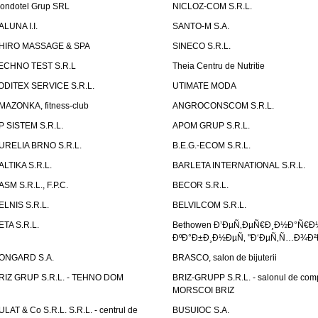
ondotel Grup SRL
NICLOZ-COM S.R.L.
ALUNA I.I.
SANTO-M S.A.
HIRO MASSAGE & SPA
SINECO S.R.L.
ECHNO TEST S.R.L
Theia Centru de Nutritie
ODITEX SERVICE S.R.L.
UTIMATE MODA
MAZONKA, fitness-club
ANGROCONSCOM S.R.L.
P SISTEM S.R.L.
APOM GRUP S.R.L.
URELIA BRNO S.R.L.
B.E.G.-ECOM S.R.L.
ALTIKA S.R.L.
BARLETA INTERNATIONAL S.R.L.
ASM S.R.L., F.P.C.
BECOR S.R.L.
ELNIS S.R.L.
BELVILCOM S.R.L.
ETA S.R.L.
Bethowen Ð’ÐµÑ‚ÐµÑ€Ð¸Ð½Ð°Ñ€Ð
ÐºÐ°Ð±Ð¸Ð½ÐµÑ‚ "Ð‘ÐµÑ‚Ñ…Ð¾Ð²
ONGARD S.A.
BRASCO, salon de bijuterii
RIZ GRUP S.R.L. - TEHNO DOM
BRIZ-GRUPP S.R.L. - salonul de com
MORSCOI BRIZ
ULAT & Co S.R.L. S.R.L. - centrul de
BUSUIOC S.A.