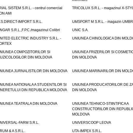
RIAL SISTEM S.R.L. - centrul comercial
TRICOLUX S.R.L. - magazinul X-STY
ON AMI
.S.DIRECT-IMPORT S.R.L.
UMSPORT M S.R.L. - magazin UMB
NGAR S.R.L.,F.P.C./magazinul Colibri
UNIC S.A.
NITED ELECTRIC INDUSTRY S.R.L. -
UNIUNEA CHINOLOGICA DIN MOLD
ORTEX
NIUNEA COMPOZITORILOR SI
UNIUNEA FRIZERILOR SI COSMETI
UZICOLOGILOR DIN MOLDOVA
DIN MOLDOVA
NIUNEA JURNALISTILOR DIN MOLDOVA
UNIUNEA MARINARILOR DIN MOLD
NIUNEA NATIONALA A STUDENTILOR SI
UNIUNEA PRODUCATORILOR DE Z
INERETULUI DIN REPUBLICA MOLDOVA
DIN MOLDOVA
NIUNEA TEATRALA DIN MOLDOVA
UNIUNEA TEHNICO-STIINTIFICA A
CONSTRUCTORILOR DIN REPUBLI
MOLDOVA
NIVERSAL-FARM S.R.L.
UNIVERSCOOP LEOVA
RUM & A S.R.L.
UTA-IMPEX S.R.L.