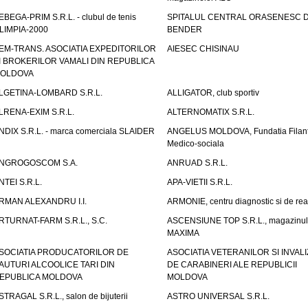
EBEGA-PRIM S.R.L. - clubul de tenis
SPITALUL CENTRAL ORASENESC D
LIMPIA-2000
BENDER
EM-TRANS. ASOCIATIA EXPEDITORILOR
AIESEC CHISINAU
I BROKERILOR VAMALI DIN REPUBLICA
OLDOVA
LGETINA-LOMBARD S.R.L.
ALLIGATOR, club sportiv
LRENA-EXIM S.R.L.
ALTERNOMATIX S.R.L.
NDIX S.R.L. - marca comerciala SLAIDER
ANGELUS MOLDOVA, Fundatia Filant
Medico-sociala
NGROGOSCOM S.A.
ANRUAD S.R.L.
NTEI S.R.L.
APA-VIETII S.R.L.
RMAN ALEXANDRU I.I.
ARMONIE, centru diagnostic si de reab
RTURNAT-FARM S.R.L., S.C.
ASCENSIUNE TOP S.R.L., magazinul
MAXIMA
SOCIATIA PRODUCATORILOR DE
ASOCIATIA VETERANILOR SI INVALI
AUTURI ALCOOLICE TARI DIN
DE CARABINERI ALE REPUBLICII
EPUBLICA MOLDOVA
MOLDOVA
STRAGAL S.R.L., salon de bijuterii
ASTRO UNIVERSAL S.R.L.