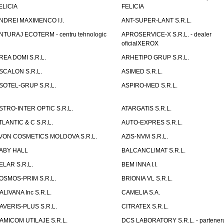
ELICIA
FELICIA
NDREI MAXIMENCO I.I.
ANT-SUPER-LANT S.R.L.
NTURAJ ECOTERM - centru tehnologic
APROSERVICE-X S.R.L. - dealer
oficialXEROX
REA DOMI S.R.L.
ARHETIPO GRUP S.R.L.
SCALON S.R.L.
ASIMED S.R.L.
SOTEL-GRUP S.R.L.
ASPIRO-MED S.R.L.
STRO-INTER OPTIC S.R.L.
ATARGATIS S.R.L.
TLANTIC & C S.R.L.
AUTO-EXPRES S.R.L.
VON COSMETICS MOLDOVA S.R.L.
AZIS-NVM S.R.L.
ABY HALL
BALCANCLIMAT S.R.L.
ELAR S.R.L.
BEM INNA I.I.
OSMOS-PRIM S.R.L.
BRIONIA VL S.R.L.
ALIVANA Inc S.R.L.
CAMELIA S.A.
AVERIS-PLUS S.R.L.
CITRATEX S.R.L.
AMICOM UTILAJE S.R.L.
DCS LABORATORY S.R.L. - partener