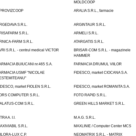
MOLDCOOP
PROVIZCOOP
ARALIA S.R.L., farmacie
RGEDAVA S.R.L.
ARGINTAUR S.R.L.
RISAFARM S.R.L.
ARMELI S.R.L.
RNICA-FARM S.R.L.
ATARGATIS S.R.L.
VRI S.R.L. - centrul medical VICTOR
BRISAR-COM S.R.L. - magazinele
HAMMER
ARMACIA BUIUCANI nr.465 S.A.
FARMACIA DRUMUL VIILOR
ARMACIA USMF "NICOLAE
FIDESCO, market CIOCANA S.A.
ESTEMITEANU"
IDESCO, market FIOLEN S.R.L.
FIDESCO, market ROMANITA S.A.
ORS COMPUTER S.R.L.
FOTO RAPID S.R.L.
ALATUS-COM S.R.L.
GREEN HILLS MARKET S.R.L.
TRA A. I.I.
M.A.G. S.R.L.
AXIVIABIL S.R.L.
MAXLINIE / Computer Center MCS
ILORA-LUX C.P.
NEOMATRIX S.R.L. - MATRIX