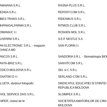
AMAIANA S.R.L.
RASNA-PLUS S.R.L.
EDIGA S.R.L.
REPOST-COM S.R.L.
IBES-TRANS S.R.L.
RIDEAMUS S.R.L.
IHPANGALFARMA S.R.L.
RITMOS CLUB S.R.L.
OMANIUC I.I.
ROSHEN MOL S.R.L.
USFARM S.R.L.
S.E.P. NESTLE S.A.
AN ELECTRONIC S.R.L. - magazin
SAN-FLORIN I.I.
EHNICA.MD
ANCOS S.R.L.
SANDORIA S.R.L. - Stomatologia BI
ANTA-BRIZ S.R.L.
SANVITCOM S.R.L.
EDICO-MOLDOVA S.R.L.
SEL si C S.R.L.
ENATSKI D I.I.
SERLAND-COM S.R.L.
ILUETA, studioul fotografic
SINDICATUL EDUCATIEI SI STIINTEI
REPUBLICA MOLDOVA
IVOL SERVICE DHS S.R.L.
SLOIMPEX S.R.L.
NIPER, clubul de tir
SOCIETATEA AMATORILOR DE CIINI
MOLDOVA