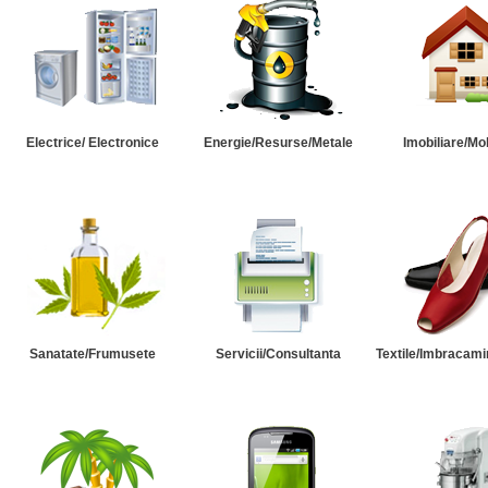
Electrice/ Electronice
Energie/Resurse/Metale
Imobiliare/Mob
Sanatate/Frumusete
Servicii/Consultanta
Textile/Imbracami