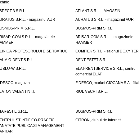
echnic
SPECT-3 S.R.L.
ATLANT S.R.L. - MAGAZIN
URATUS S.R.L. - magazinul AUR
AURATUS S.R.L. - magazinul AUR
OSMOS-PRIM S.R.L.
BOSMOS-PRIM S.R.L.
RISAR-COM S.R.L. - magazinele
BRISAR-COM S.R.L. - magazinele
AMMER
HAMMER
LINICA PROFESORULUI D.SERBATIUC
COMITEK S.R.L. - salonul DOXY TE
ALMIO-DENT S.R.L.
DENT-ESTET S.R.L.
UBLU-W S.R.L.
ELAT-RENTSERVICE S.R.L., centru
comercial ELAT
IDESCO, magazin
FIDESCO, market CIOCANA S.A., filia
LATON VALENTIN I.I.
RIUL VECHI S.R.L.
TAR&STIL S.R.L.
BOSMOS-PRIM S.R.L.
ENTRUL STIINTIFICO-PRACTIC
CITRON, clubul de Internet
ANATATE PUBLICA SI MANAGEMENT
ANITAR