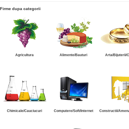
Firme dupa categorii
Agricultura
Alimente/Bauturi
Arta/Bijuterii/
Chimicale/Cauciucuri
Computere/Soft/Internet
Constructii/Amena