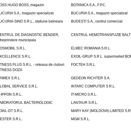
OSS HUGO BOSS, magazin
BOTANICA S.A., F.P.C.
UCURIA S.A., magazin specializat
BUCURIA S.A., magazin specializat
UCURIA-SIND S.R.L., statiune balneara
BUDESTI S.A., centrul comercial
ENTRUL DE DIAGNOSTIC BENDER,
CENTRUL HEMOTRANSFUZIE BALT
ntreprindere municipala
OSMOBIL S.R.L.
ELMEC ROMANIA S.R.L.
XCELLENCE S.R.L.
EXOIL-GRUP S.R.L. supermarket B
ITNESS PLUS S.R.L. - reteaua de cluburi
FOCTEH S.R.L.
ITNESS DOZA
RIMEX S.R.L.
GEDEON RICHTER S.A.
LOBAL SERVICE S.R.L.
INTARC COMPUTER S.R.L.
T-IPPON S.R.L.
IT-MICRO S.R.L.
ABORATORUL BACTERIOLOGIC
LANTAUR S.R.L.
OIAL-DT S.R.L.
MARY KAY (MOLDOVA) LIMITED S.R.
ESTER S.R.L.
MGM S.R.L.