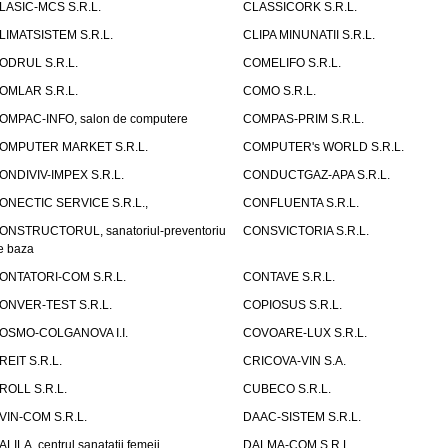
LASIC-MCS S.R.L.
CLASSICORK S.R.L.
LIMATSISTEM S.R.L.
CLIPA MINUNATII S.R.L.
ODRUL S.R.L.
COMELIFO S.R.L.
OMLAR S.R.L.
COMO S.R.L.
OMPAC-INFO, salon de computere
COMPAS-PRIM S.R.L.
OMPUTER MARKET S.R.L.
COMPUTER's WORLD S.R.L.
ONDIVIV-IMPEX S.R.L.
CONDUCTGAZ-APA S.R.L.
ONECTIC SERVICE S.R.L.,
CONFLUENTA S.R.L.
ONSTRUCTORUL, sanatoriul-preventoriu
CONSVICTORIA S.R.L.
e baza
ONTATORI-COM S.R.L.
CONTAVE S.R.L.
ONVER-TEST S.R.L.
COPIOSUS S.R.L.
OSMO-COLGANOVA I.I.
COVOARE-LUX S.R.L.
REIT S.R.L.
CRICOVA-VIN S.A.
ROLL S.R.L.
CUBECO S.R.L.
VIN-COM S.R.L.
DAAC-SISTEM S.R.L.
ALILA, centrul sanatatii femeii
DALMA-COM S.R.L.