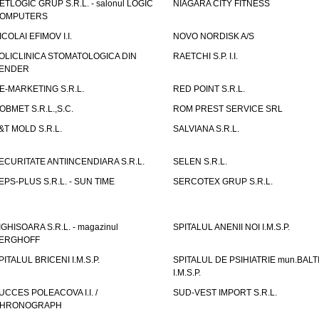
ETLOGIC GRUP S.R.L. - salonul LOGIC
NIAGARA CITY FITNESS
OMPUTERS
ICOLAI EFIMOV I.I.
NOVO NORDISK A/S
OLICLINICA STOMATOLOGICA DIN
RAETCHI S.P. I.I.
ENDER
E-MARKETING S.R.L.
RED POINT S.R.L.
OBMET S.R.L.,S.C.
ROM PREST SERVICE SRL
&T MOLD S.R.L.
SALVIANA S.R.L.
ECURITATE ANTIINCENDIARA S.R.L.
SELEN S.R.L.
EPS-PLUS S.R.L. - SUN TIME
SERCOTEX GRUP S.R.L.
IGHISOARA S.R.L. - magazinul
SPITALUL ANENII NOI I.M.S.P.
ERGHOFF
PITALUL BRICENI I.M.S.P.
SPITALUL DE PSIHIATRIE mun.BALT
I.M.S.P.
UCCES POLEACOVA I.I. /
SUD-VEST IMPORT S.R.L.
HRONOGRAPH