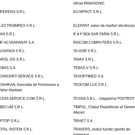
oficial PANASONIC
IFERENS S.R.L.
ECHIPROT S.R.L.
LECTROIMPEX S.R.L.
ELEFANT, salon de marfuri electrocas
IAN S.R.L.
R & P BOLGAR FARM S.R.L.
IF-ACVAAPARAT S.A.
RISCOM COMPUTERS S.R.L.
USANDA S.R.L.
TA-GOR S.R.L.
AROL-DD S.R.L.
TAVAS S.R.L.
EBAS S.A.
TEBAS-V S.R.L.
EHNOART-SERVICE S.R.L.
TEHOPTIMED S.A.
ENHIKAN, Asociatia de Promovare a
TEOCOM LUX S.R.L.
rtelor Martiale
ESSA SERVICE-COM S.R.L.
TESSIA S.R.L. - magazinul FOXTROT
IBECUM S.R.L.
TIMPUL, Clubul Republican al Oamen
Afaceri
IPTOP S.R.L.
TIRAET S.A.
OTAL SISTEM S.R.L.
TRAVERS, clubul turistic sportiv de
intremare