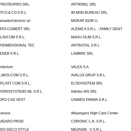
PROTEHPRO SRL
ARTIONEL SRL
ATCO & CO S.R.L.
IM MON BUREAU SRL
amadent technic srl
MORAR IGOR I.I.
TATI-COMERT SRL
ALEMICA S.R.L. - FAMILY DENT
SLAVCOM S.R.L.
MAHU-OLIM S.R.L.
RIDIMENSIONAL TEC
ARTINSTAL S.R.L
ENEB S.R.L.
LAMBRE SRL
entorium
VALEX S.A.
LMOS-COM S.R.L.
AVALUX GRUP S.R.L.
IPLAST COM S.R.L.
ELTEHSISTEM SRL
YDROSYSTEMS ML S.R.L.
Interfoc-MS SRL
OPO CAD VEST
UNIMED FARMA S.R.L.
ianova
Weyergans High Care Center
VIDARO PROD
CORONIC-L.N. S.R.L.
NDO DECO STYLE
MEZANIN - V S.R.L.