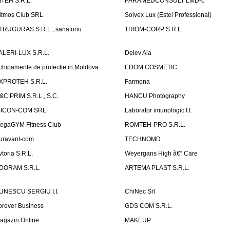
ITEH S.R.L.
PARAMEDCONSULT LMD-c
itmos Club SRL
Solvex Lux (Estel Professional)
TRUGURAS S.R.L., sanatoriu
TRIOM-CORP S.R.L.
ALERI-LUX S.R.L.
Delev Ala
chipamente de protectie in Moldova
EDOM COSMETIC
XPROTEH S.R.L.
Farmona
&C PRIM S.R.L., S.C.
HANCU Photography
SICON-COM SRL
Laborator imunologic I.I.
egaGYM Fitness Club
ROMTEH-PRO S.R.L.
uravant-com
TECHNOMD
vtoria S.R.L.
Weyergans High â€“ Care
DORAM S.R.L.
ARTEMA PLAST S.R.L.
UNESCU SERGIU I.I.
ChiNec Srl
orever Business
GDS COM S.R.L.
agazin Online
MAKEUP