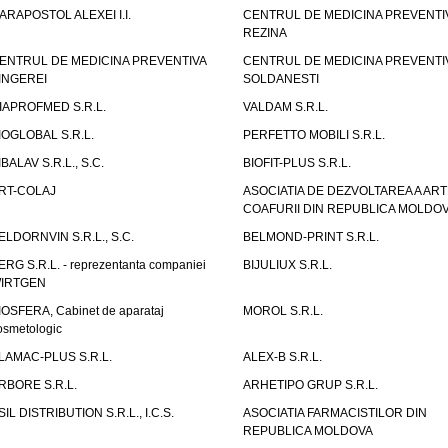
ARAPOSTOL ALEXEI I.I.
CENTRUL DE MEDICINA PREVENTI
REZINA
ENTRUL DE MEDICINA PREVENTIVA
CENTRUL DE MEDICINA PREVENTI
INGEREI
SOLDANESTI
IAPROFMED S.R.L.
VALDAM S.R.L.
IOGLOBAL S.R.L.
PERFETTO MOBILI S.R.L.
IBALAV S.R.L., S.C.
BIOFIT-PLUS S.R.L.
RT-COLAJ
ASOCIATIA DE DEZVOLTAREA A ART
COAFURII DIN REPUBLICA MOLDO
ELDORNVIN S.R.L., S.C.
BELMOND-PRINT S.R.L.
ERG S.R.L. - reprezentanta companiei
BIJULIUX S.R.L.
IRTGEN
IOSFERA, Cabinet de aparataj
MOROL S.R.L.
osmetologic
LAMAC-PLUS S.R.L.
ALEX-B S.R.L.
RBORE S.R.L.
ARHETIPO GRUP S.R.L.
SIL DISTRIBUTION S.R.L., I.C.S.
ASOCIATIA FARMACISTILOR DIN
REPUBLICA MOLDOVA