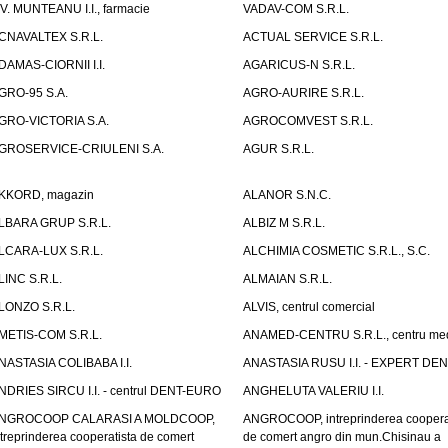
.V. MUNTEANU I.I., farmacie
VADAV-COM S.R.L.
CNAVALTEX S.R.L.
ACTUAL SERVICE S.R.L.
DAMAS-CIORNII I.I.
AGARICUS-N S.R.L.
GRO-95 S.A.
AGRO-AURIRE S.R.L.
GRO-VICTORIA S.A.
AGROCOMVEST S.R.L.
GROSERVICE-CRIULENI S.A.
AGUR S.R.L.
KKORD, magazin
ALANOR S.N.C.
LBARA GRUP S.R.L.
ALBIZ M S.R.L.
LCARA-LUX S.R.L.
ALCHIMIA COSMETIC S.R.L., S.C.
LINC S.R.L.
ALMAIAN S.R.L.
LONZO S.R.L.
ALVIS, centrul comercial
METIS-COM S.R.L.
ANAMED-CENTRU S.R.L., centru med
NASTASIA COLIBABA I.I.
ANASTASIA RUSU I.I. - EXPERT DE
NDRIES SIRCU I.I. - centrul DENT-EURO
ANGHELUTA VALERIU I.I.
NGROCOOP CALARASI A MOLDCOOP,
ANGROCOOP, intreprinderea coopera
ntreprinderea cooperatista de comert
de comert angro din mun.Chisinau a