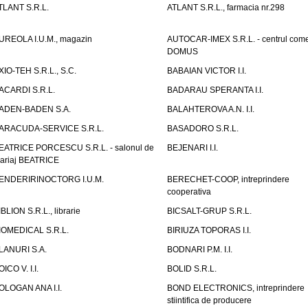
TLANT S.R.L.
ATLANT S.R.L., farmacia nr.298
UREOLA I.U.M., magazin
AUTOCAR-IMEX S.R.L. - centrul come
DOMUS
XIO-TEH S.R.L., S.C.
BABAIAN VICTOR I.I.
ACARDI S.R.L.
BADARAU SPERANTA I.I.
ADEN-BADEN S.A.
BALAHTEROVA A.N. I.I.
ARACUDA-SERVICE S.R.L.
BASADORO S.R.L.
EATRICE PORCESCU S.R.L. - salonul de
BEJENARI I.I.
ariaj BEATRICE
ENDERIRINOCTORG I.U.M.
BERECHET-COOP, intreprindere
cooperativa
IBLION S.R.L., librarie
BICSALT-GRUP S.R.L.
IOMEDICAL S.R.L.
BIRIUZA TOPORAS I.I.
LANURI S.A.
BODNARI P.M. I.I.
OICO V. I.I.
BOLID S.R.L.
OLOGAN ANA I.I.
BOND ELECTRONICS, intreprindere
stiintifica de producere