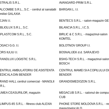
STRALIS S.R.L.
AVANGARD-PRIM S.R.L.
ALCOMBE S.R.L., S.C. - centrul al sanatatii
BARGAN L. I.I.
amiliei GALAXIA
EJAN I.I.
BENTECS S.R.L. - salon-magazin G
IBLIOLUX S.R.L., S.C.
BILANCIA S.R.L., I.C.S.
IPLASTCOM S.R.L., S.C.
BIRLIC & C S.R.L. - magazinul-salon
KOMTEL
OGACI G.G. I.I.
BOLOTNOV GROUP I.I.
ORS IULIU I.I.
BOSNALIJEK d.d. SARAJEVO
RANDLUX LOGISTIC S.R.L.
BSHG-TECH S.R.L. - magazinul-salo
BOSCH
ENTRUL AMBULATORIU DE ASISTENTA
CENTRUL MAMEI SI A COPILULUI D
EDICALA DIN BENDER
BENDER
RAND HALL centrul comercial - MANOLII
GRANDISMEDOZON S.R.L.
.R.L.
UMEA CEASURILOR, magazin
MEGACUB S.R.L. - salonul de compu
CUB
LIMPUS-85 S.R.L. - fitness club ALEXIA
PHONE STORE MOLDOVA S.R.L. - re
magazinelor ALO