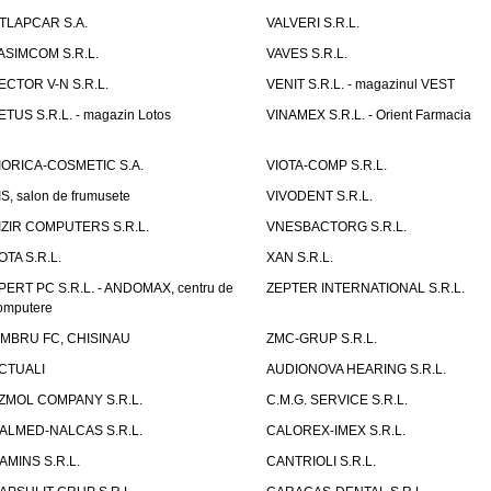
TLAPCAR S.A.
VALVERI S.R.L.
ASIMCOM S.R.L.
VAVES S.R.L.
ECTOR V-N S.R.L.
VENIT S.R.L. - magazinul VEST
ETUS S.R.L. - magazin Lotos
VINAMEX S.R.L. - Orient Farmacia
IORICA-COSMETIC S.A.
VIOTA-COMP S.R.L.
IS, salon de frumusete
VIVODENT S.R.L.
IZIR COMPUTERS S.R.L.
VNESBACTORG S.R.L.
OTA S.R.L.
XAN S.R.L.
PERT PC S.R.L. - ANDOMAX, centru de
ZEPTER INTERNATIONAL S.R.L.
omputere
IMBRU FC, CHISINAU
ZMC-GRUP S.R.L.
CTUALI
AUDIONOVA HEARING S.R.L.
ZMOL COMPANY S.R.L.
C.M.G. SERVICE S.R.L.
ALMED-NALCAS S.R.L.
CALOREX-IMEX S.R.L.
AMINS S.R.L.
CANTRIOLI S.R.L.