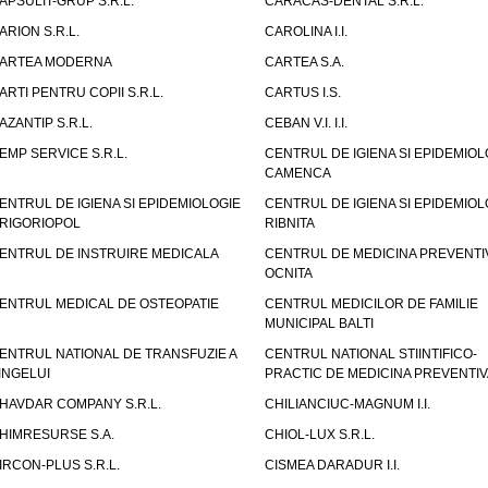
APSULIT-GRUP S.R.L.
CARACAS-DENTAL S.R.L.
ARION S.R.L.
CAROLINA I.I.
ARTEA MODERNA
CARTEA S.A.
ARTI PENTRU COPII S.R.L.
CARTUS I.S.
AZANTIP S.R.L.
CEBAN V.I. I.I.
EMP SERVICE S.R.L.
CENTRUL DE IGIENA SI EPIDEMIOL
CAMENCA
ENTRUL DE IGIENA SI EPIDEMIOLOGIE
CENTRUL DE IGIENA SI EPIDEMIOL
RIGORIOPOL
RIBNITA
ENTRUL DE INSTRUIRE MEDICALA
CENTRUL DE MEDICINA PREVENTI
OCNITA
ENTRUL MEDICAL DE OSTEOPATIE
CENTRUL MEDICILOR DE FAMILIE
MUNICIPAL BALTI
ENTRUL NATIONAL DE TRANSFUZIE A
CENTRUL NATIONAL STIINTIFICO-
INGELUI
PRACTIC DE MEDICINA PREVENTIV
HAVDAR COMPANY S.R.L.
CHILIANCIUC-MAGNUM I.I.
HIMRESURSE S.A.
CHIOL-LUX S.R.L.
IRCON-PLUS S.R.L.
CISMEA DARADUR I.I.