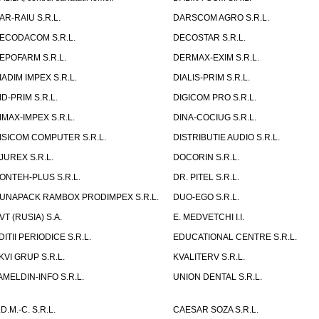
AR-RAIU S.R.L.
DARSCOM AGRO S.R.L.
ECODACOM S.R.L.
DECOSTAR S.R.L.
EPOFARM S.R.L.
DERMAX-EXIM S.R.L.
IADIM IMPEX S.R.L.
DIALIS-PRIM S.R.L.
ID-PRIM S.R.L.
DIGICOM PRO S.R.L.
IMAX-IMPEX S.R.L.
DINA-COCIUG S.R.L.
ISICOM COMPUTER S.R.L.
DISTRIBUTIE AUDIO S.R.L.
JUREX S.R.L.
DOCORIN S.R.L.
ONTEH-PLUS S.R.L.
DR. PITEL S.R.L.
UNAPACK RAMBOX PRODIMPEX S.R.L.
DUO-EGO S.R.L.
VT (RUSIA) S.A.
E. MEDVETCHI I.I.
DITII PERIODICE S.R.L.
EDUCATIONAL CENTRE S.R.L.
KVI GRUP S.R.L.
KVALITERV S.R.L.
AMELDIN-INFO S.R.L.
UNION DENTAL S.R.L.
.D.M.-C. S.R.L.
CAESAR SOZA S.R.L.