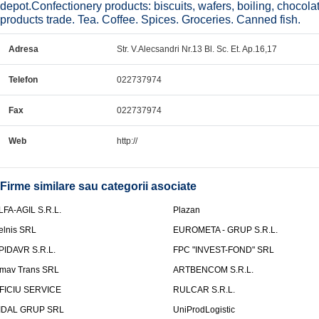
depot.Confectionery products: biscuits, wafers, boiling, choco
products trade. Tea. Coffee. Spices. Groceries. Canned fish.
Adresa
Str. V.Alecsandri Nr.13 Bl. Sc. Et. Ap.16,17
Telefon
022737974
Fax
022737974
Web
http://
Firme similare sau categorii asociate
LFA-AGIL S.R.L.
Plazan
elnis SRL
EUROMETA - GRUP S.R.L.
PIDAVR S.R.L.
FPC "INVEST-FOND" SRL
mav Trans SRL
ARTBENCOM S.R.L.
FICIU SERVICE
RULCAR S.R.L.
IDAL GRUP SRL
UniProdLogistic