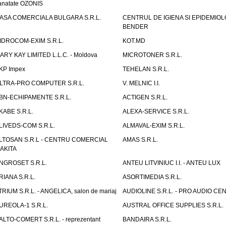
anatate OZONIS
ASA COMERCIALA BULGARA S.R.L.
CENTRUL DE IGIENA SI EPIDEMIOL
BENDER
IDROCOM-EXIM S.R.L.
KOT.MD
ARY KAY LIMITED L.L.C. - Moldova
MICROTONER S.R.L.
KP Impex
TEHELAN S.R.L.
LTRA-PRO COMPUTER S.R.L.
V. MELNIC I.I.
BN-ECHIPAMENTE S.R.L.
ACTIGEN S.R.L.
KABE S.R.L.
ALEXA-SERVICE S.R.L.
LIVEDS-COM S.R.L.
ALMAVAL-EXIM S.R.L.
LTOSAN S.R.L - CENTRU COMERCIAL
AMAS S.R.L.
AKITA
NGROSET S.R.L.
ANTEU LITVINIUC I.I. - ANTEU LUX
RIANA S.R.L.
ASORTIMEDIA S.R.L.
TRIUM S.R.L. - ANGELICA, salon de mariaj
AUDIOLINE S.R.L. - PRO AUDIO CE
UREOLA-1 S.R.L.
AUSTRAL OFFICE SUPPLIES S.R.L.
ALTO-COMERT S.R.L. - reprezentant
BANDAIRA S.R.L.