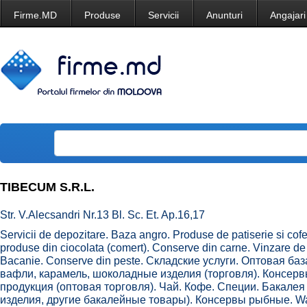
Firme.MD
Produse
Servicii
Anunturi
Angajari
TIBECUM S.R.L.
Str. V.Alecsandri Nr.13 Bl. Sc. Et. Ap.16,17
Servicii de depozitare. Baza angro. Produse de patiserie si cofet
produse din ciocolata (comert). Conserve din carne. Vinzare de
Bacanie. Conserve din peste. Складские услуги. Оптовая ба
вафли, карамель, шоколадные изделия (торговля). Консер
продукция (оптовая торговля). Чай. Кофе. Специи. Бакалея 
изделия, другие бакалейные товары). Консервы рыбные. Wa