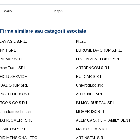
Web
http://
Firme similare sau categorii asociate
LFA-AGIL S.R.L.
Plazan
elnis SRL
EUROMETA - GRUP S.R.L.
PIDAVR S.R.L.
FPC "INVEST-FOND" SRL
mav Trans SRL
ARTBENCOM S.R.L.
FICIU SERVICE
RULCAR S.R.L.
IDAL GRUP SRL
UniProdLogistic
PROTEHPRO SRL
ARTIONEL SRL
ATCO & CO S.R.L.
IM MON BUREAU SRL
amadent technic srl
MORAR IGOR I.I.
TATI-COMERT SRL
ALEMICA S.R.L. - FAMILY DENT
SLAVCOM S.R.L.
MAHU-OLIM S.R.L.
RIDIMENSIONAL TEC
ARTINSTAL S.R.L