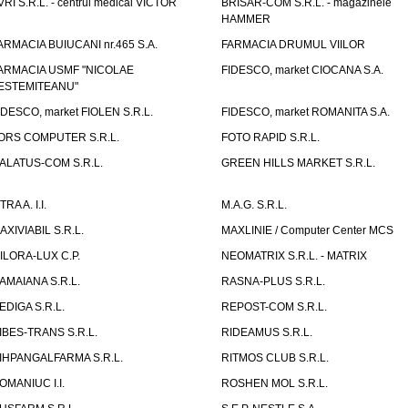
VRI S.R.L. - centrul medical VICTOR
BRISAR-COM S.R.L. - magazinele
HAMMER
ARMACIA BUIUCANI nr.465 S.A.
FARMACIA DRUMUL VIILOR
ARMACIA USMF "NICOLAE
FIDESCO, market CIOCANA S.A.
ESTEMITEANU"
IDESCO, market FIOLEN S.R.L.
FIDESCO, market ROMANITA S.A.
ORS COMPUTER S.R.L.
FOTO RAPID S.R.L.
ALATUS-COM S.R.L.
GREEN HILLS MARKET S.R.L.
TRA A. I.I.
M.A.G. S.R.L.
AXIVIABIL S.R.L.
MAXLINIE / Computer Center MCS
ILORA-LUX C.P.
NEOMATRIX S.R.L. - MATRIX
AMAIANA S.R.L.
RASNA-PLUS S.R.L.
EDIGA S.R.L.
REPOST-COM S.R.L.
IBES-TRANS S.R.L.
RIDEAMUS S.R.L.
IHPANGALFARMA S.R.L.
RITMOS CLUB S.R.L.
OMANIUC I.I.
ROSHEN MOL S.R.L.