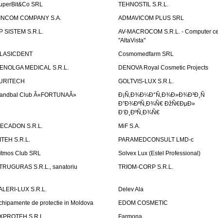
uperBit&Co SRL
TEHNOSTIL S.R.L.
INCOM COMPANY S.A.
ADMAVICOM PLUS SRL
P SISTEM S.R.L.
AV-MACROCOM S.R.L. - Computer ce
"AltaVista"
LASICDENT
Cosmomedfarm SRL
ENOLGA MEDICAL S.R.L.
DENOVA Royal Cosmetic Projects
URITECH
GOLTVIS-LUX S.R.L.
andbal Club Â«FORTUNAÂ»
Ð¡Ñ‚Ð¾Ð¼Ð°Ñ‚Ð¾Ð»Ð¾Ð³Ð¸Ñ
Ð”Ð¾ÐºÑ‚Ð¾Ñ€ ÐžÑ€ÐµÐ»
Ð’Ð¸ÐºÑ‚Ð¾Ñ€
ECADON S.R.L.
MiF S.A.
ITEH S.R.L.
PARAMEDCONSULT LMD-c
itmos Club SRL
Solvex Lux (Estel Professional)
TRUGURAS S.R.L., sanatoriu
TRIOM-CORP S.R.L.
ALERI-LUX S.R.L.
Delev Ala
chipamente de protectie in Moldova
EDOM COSMETIC
XPROTEH S.R.L.
Farmona