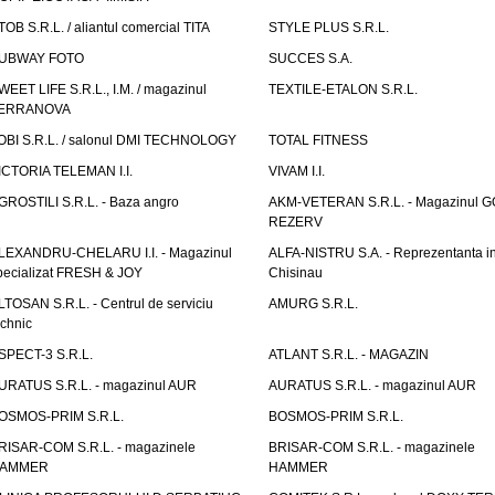
TOB S.R.L. / aliantul comercial TITA
STYLE PLUS S.R.L.
UBWAY FOTO
SUCCES S.A.
WEET LIFE S.R.L., I.M. / magazinul
TEXTILE-ETALON S.R.L.
ERRANOVA
OBI S.R.L. / salonul DMI TECHNOLOGY
TOTAL FITNESS
ICTORIA TELEMAN I.I.
VIVAM I.I.
GROSTILI S.R.L. - Baza angro
AKM-VETERAN S.R.L. - Magazinul 
REZERV
LEXANDRU-CHELARU I.I. - Magazinul
ALFA-NISTRU S.A. - Reprezentanta i
pecializat FRESH & JOY
Chisinau
LTOSAN S.R.L. - Centrul de serviciu
AMURG S.R.L.
echnic
SPECT-3 S.R.L.
ATLANT S.R.L. - MAGAZIN
URATUS S.R.L. - magazinul AUR
AURATUS S.R.L. - magazinul AUR
OSMOS-PRIM S.R.L.
BOSMOS-PRIM S.R.L.
RISAR-COM S.R.L. - magazinele
BRISAR-COM S.R.L. - magazinele
AMMER
HAMMER