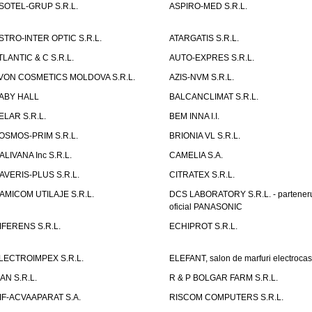
SOTEL-GRUP S.R.L.
ASPIRO-MED S.R.L.
STRO-INTER OPTIC S.R.L.
ATARGATIS S.R.L.
TLANTIC & C S.R.L.
AUTO-EXPRES S.R.L.
VON COSMETICS MOLDOVA S.R.L.
AZIS-NVM S.R.L.
ABY HALL
BALCANCLIMAT S.R.L.
ELAR S.R.L.
BEM INNA I.I.
OSMOS-PRIM S.R.L.
BRIONIA VL S.R.L.
ALIVANA Inc S.R.L.
CAMELIA S.A.
AVERIS-PLUS S.R.L.
CITRATEX S.R.L.
AMICOM UTILAJE S.R.L.
DCS LABORATORY S.R.L. - partener
oficial PANASONIC
IFERENS S.R.L.
ECHIPROT S.R.L.
LECTROIMPEX S.R.L.
ELEFANT, salon de marfuri electrocas
IAN S.R.L.
R & P BOLGAR FARM S.R.L.
IF-ACVAAPARAT S.A.
RISCOM COMPUTERS S.R.L.