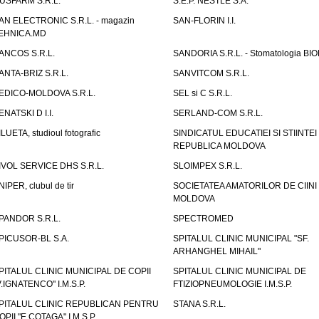
USFARM S.R.L.
S.E.P. NESTLE S.A.
AN ELECTRONIC S.R.L. - magazin
SAN-FLORIN I.I.
EHNICA.MD
ANCOS S.R.L.
SANDORIA S.R.L. - Stomatologia BI
ANTA-BRIZ S.R.L.
SANVITCOM S.R.L.
EDICO-MOLDOVA S.R.L.
SEL si C S.R.L.
ENATSKI D I.I.
SERLAND-COM S.R.L.
ILUETA, studioul fotografic
SINDICATUL EDUCATIEI SI STIINTEI
REPUBLICA MOLDOVA
IVOL SERVICE DHS S.R.L.
SLOIMPEX S.R.L.
NIPER, clubul de tir
SOCIETATEA AMATORILOR DE CIINI
MOLDOVA
PANDOR S.R.L.
SPECTROMED
PICUSOR-BL S.A.
SPITALUL CLINIC MUNICIPAL "SF.
ARHANGHEL MIHAIL"
PITALUL CLINIC MUNICIPAL DE COPII
SPITALUL CLINIC MUNICIPAL DE
V.IGNATENCO" I.M.S.P.
FTIZIOPNEUMOLOGIE I.M.S.P.
PITALUL CLINIC REPUBLICAN PENTRU
STANA S.R.L.
OPII "E.COTAGA" I.M.S.P.