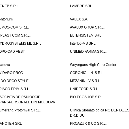
ENEB S.R.L.
LAMBRE SRL
entorium
VALEX S.A.
LMOS-COM S.R.L.
AVALUX GRUP S.R.L.
IPLAST COM S.R.L.
ELTEHSISTEM SRL
YDROSYSTEMS ML S.R.L.
Interfoc-MS SRL
OPO CAD VEST
UNIMED FARMA S.R.L.
ianova
Weyergans High Care Center
VIDARO PROD
CORONIC-L.N. S.R.L.
NDO DECO STYLE
MEZANIN - V S.R.L.
RIAGO PRIM S.R.L.
UNIDECOR S.R.L.
SOCIATIA DE PSIHOOGIE
BIO-ECOSHOP S.R.L.
RANSPERSONALE DIN MOLDOVA
umerang/Protomval S.R.L.
Clinica Stomatologica NC DENTALE
DR.DIDU
ANOTEH SRL
PROAZUR & CO S.R.L.