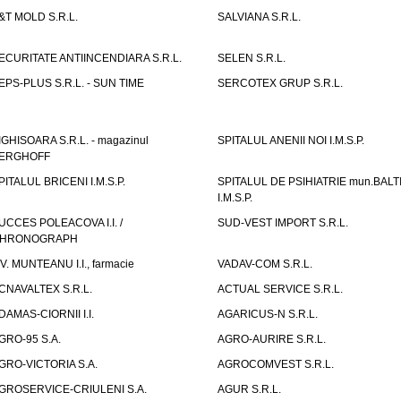
&T MOLD S.R.L.
SALVIANA S.R.L.
ECURITATE ANTIINCENDIARA S.R.L.
SELEN S.R.L.
EPS-PLUS S.R.L. - SUN TIME
SERCOTEX GRUP S.R.L.
IGHISOARA S.R.L. - magazinul
SPITALUL ANENII NOI I.M.S.P.
ERGHOFF
PITALUL BRICENI I.M.S.P.
SPITALUL DE PSIHIATRIE mun.BALT
I.M.S.P.
UCCES POLEACOVA I.I. /
SUD-VEST IMPORT S.R.L.
HRONOGRAPH
.V. MUNTEANU I.I., farmacie
VADAV-COM S.R.L.
CNAVALTEX S.R.L.
ACTUAL SERVICE S.R.L.
DAMAS-CIORNII I.I.
AGARICUS-N S.R.L.
GRO-95 S.A.
AGRO-AURIRE S.R.L.
GRO-VICTORIA S.A.
AGROCOMVEST S.R.L.
GROSERVICE-CRIULENI S.A.
AGUR S.R.L.