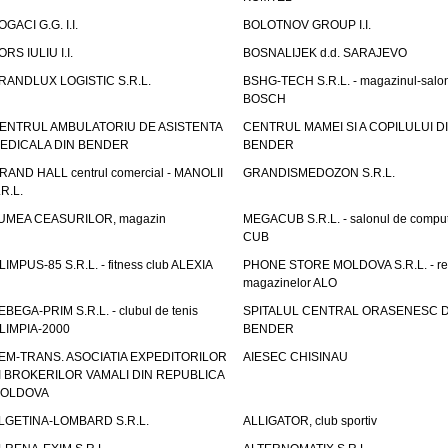
OGACI G.G. I.I.
BOLOTNOV GROUP I.I.
ORS IULIU I.I.
BOSNALIJEK d.d. SARAJEVO
RANDLUX LOGISTIC S.R.L.
BSHG-TECH S.R.L. - magazinul-salo
BOSCH
ENTRUL AMBULATORIU DE ASISTENTA
CENTRUL MAMEI SI A COPILULUI D
EDICALA DIN BENDER
BENDER
RAND HALL centrul comercial - MANOLII
GRANDISMEDOZON S.R.L.
.R.L.
UMEA CEASURILOR, magazin
MEGACUB S.R.L. - salonul de compu
CUB
LIMPUS-85 S.R.L. - fitness club ALEXIA
PHONE STORE MOLDOVA S.R.L. - re
magazinelor ALO
EBEGA-PRIM S.R.L. - clubul de tenis
SPITALUL CENTRAL ORASENESC D
LIMPIA-2000
BENDER
EM-TRANS. ASOCIATIA EXPEDITORILOR
AIESEC CHISINAU
I BROKERILOR VAMALI DIN REPUBLICA
OLDOVA
LGETINA-LOMBARD S.R.L.
ALLIGATOR, club sportiv