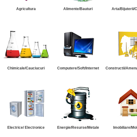
Agricultura
Alimente/Bauturi
Arta/Bijuterii/
Chimicale/Cauciucuri
Computere/Soft/Internet
Constructii/Amena
Electrice/ Electronice
Energie/Resurse/Metale
Imobiliare/Mob