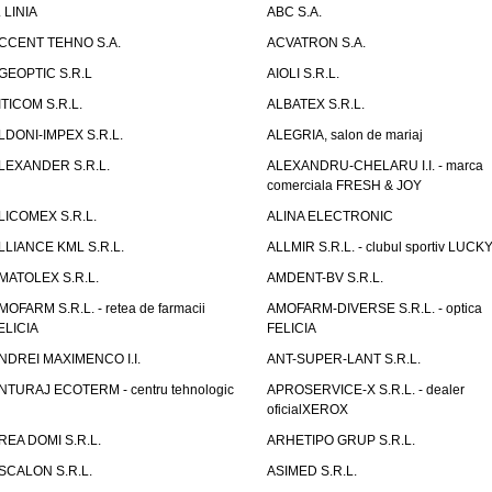
. LINIA
ABC S.A.
CCENT TEHNO S.A.
ACVATRON S.A.
GEOPTIC S.R.L
AIOLI S.R.L.
ITICOM S.R.L.
ALBATEX S.R.L.
LDONI-IMPEX S.R.L.
ALEGRIA, salon de mariaj
LEXANDER S.R.L.
ALEXANDRU-CHELARU I.I. - marca
comerciala FRESH & JOY
LICOMEX S.R.L.
ALINA ELECTRONIC
LLIANCE KML S.R.L.
ALLMIR S.R.L. - clubul sportiv LUCKY
MATOLEX S.R.L.
AMDENT-BV S.R.L.
MOFARM S.R.L. - retea de farmacii
AMOFARM-DIVERSE S.R.L. - optica
ELICIA
FELICIA
NDREI MAXIMENCO I.I.
ANT-SUPER-LANT S.R.L.
NTURAJ ECOTERM - centru tehnologic
APROSERVICE-X S.R.L. - dealer
oficialXEROX
REA DOMI S.R.L.
ARHETIPO GRUP S.R.L.
SCALON S.R.L.
ASIMED S.R.L.