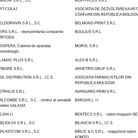
IBALAV S.R.L., S.C.
BIOFIT-PLUS S.R.L.
RT-COLAJ
ASOCIATIA DE DEZVOLTAREA A ART
COAFURII DIN REPUBLICA MOLDO
ELDORNVIN S.R.L., S.C.
BELMOND-PRINT S.R.L.
ERG S.R.L. - reprezentanta companiei
BIJULIUX S.R.L.
IRTGEN
IOSFERA, Cabinet de aparataj
MOROL S.R.L.
osmetologic
LAMAC-PLUS S.R.L.
ALEX-B S.R.L.
RBORE S.R.L.
ARHETIPO GRUP S.R.L.
SIL DISTRIBUTION S.R.L., I.C.S.
ASOCIATIA FARMACISTILOR DIN
REPUBLICA MOLDOVA
STRALIS S.R.L.
AVANGARD-PRIM S.R.L.
ALCOMBE S.R.L., S.C. - centrul al sanatatii
BARGAN L. I.I.
amiliei GALAXIA
EJAN I.I.
BENTECS S.R.L. - salon-magazin G
IBLIOLUX S.R.L., S.C.
BILANCIA S.R.L., I.C.S.
IPLASTCOM S.R.L., S.C.
BIRLIC & C S.R.L. - magazinul-salon
KOMTEL