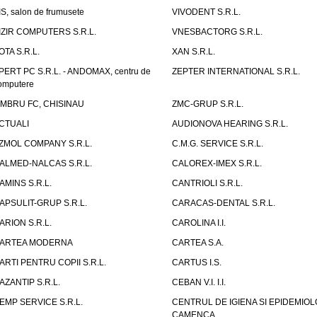
IS, salon de frumusete
VIVODENT S.R.L.
IZIR COMPUTERS S.R.L.
VNESBACTORG S.R.L.
OTA S.R.L.
XAN S.R.L.
PERT PC S.R.L. - ANDOMAX, centru de
ZEPTER INTERNATIONAL S.R.L.
omputere
IMBRU FC, CHISINAU
ZMC-GRUP S.R.L.
CTUALI
AUDIONOVA HEARING S.R.L.
ZMOL COMPANY S.R.L.
C.M.G. SERVICE S.R.L.
ALMED-NALCAS S.R.L.
CALOREX-IMEX S.R.L.
AMINS S.R.L.
CANTRIOLI S.R.L.
APSULIT-GRUP S.R.L.
CARACAS-DENTAL S.R.L.
ARION S.R.L.
CAROLINA I.I.
ARTEA MODERNA
CARTEA S.A.
ARTI PENTRU COPII S.R.L.
CARTUS I.S.
AZANTIP S.R.L.
CEBAN V.I. I.I.
EMP SERVICE S.R.L.
CENTRUL DE IGIENA SI EPIDEMIOL
CAMENCA