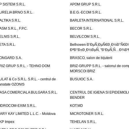
P SISTEM S.R.L.
APOM GRUP S.R.L.
URELIA BRNO S.R.L.
B.E.G.-ECOM S.R.L.
ALTIKA S.R.L.
BARLETA INTERNATIONAL S.R.L.
ASM S.R.L., F.P.C.
BECOR S.R.L.
ELNIS S.R.L.
BELVILCOM S.R.L.
ETA S.R.L.
Bethowen Ð’ÐµÑ‚ÐµÑ€Ð¸Ð½Ð°Ñ€Ð
ÐºÐ°Ð±Ð¸Ð½ÐµÑ‚ "Ð‘ÐµÑ‚Ñ…Ð¾Ð²
ONGARD S.A.
BRASCO, salon de bijuterii
RIZ GRUP S.R.L. - TEHNO DOM
BRIZ-GRUPP S.R.L. - salonul de com
MORSCOI BRIZ
ULAT & Co S.R.L. S.R.L. - centrul de
BUSUIOC S.A.
anatate OZONIS
ASA COMERCIALA BULGARA S.R.L.
CENTRUL DE IGIENA SI EPIDEMIOL
BENDER
IDROCOM-EXIM S.R.L.
KOT.MD
ARY KAY LIMITED L.L.C. - Moldova
MICROTONER S.R.L.
KP Impex
TEHELAN S.R.L.