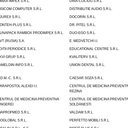
IMAX-IMPEX S.R.L.
DINA-COCIUG S.R.L.
ISICOM COMPUTER S.R.L.
DISTRIBUTIE AUDIO S.R.L.
JUREX S.R.L.
DOCORIN S.R.L.
ONTEH-PLUS S.R.L.
DR. PITEL S.R.L.
UNAPACK RAMBOX PRODIMPEX S.R.L.
DUO-EGO S.R.L.
VT (RUSIA) S.A.
E. MEDVETCHI I.I.
DITII PERIODICE S.R.L.
EDUCATIONAL CENTRE S.R.L.
KVI GRUP S.R.L.
KVALITERV S.R.L.
AMELDIN-INFO S.R.L.
UNION DENTAL S.R.L.
.D.M.-C. S.R.L.
CAESAR SOZA S.R.L.
ARAPOSTOL ALEXEI I.I.
CENTRUL DE MEDICINA PREVENTI
REZINA
ENTRUL DE MEDICINA PREVENTIVA
CENTRUL DE MEDICINA PREVENTI
INGEREI
SOLDANESTI
IAPROFMED S.R.L.
VALDAM S.R.L.
IOGLOBAL S.R.L.
PERFETTO MOBILI S.R.L.