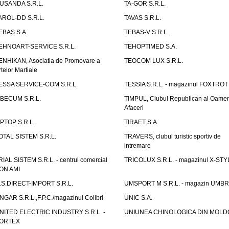
USANDA S.R.L.
TA-GOR S.R.L.
AROL-DD S.R.L.
TAVAS S.R.L.
EBAS S.A.
TEBAS-V S.R.L.
EHNOART-SERVICE S.R.L.
TEHOPTIMED S.A.
ENHIKAN, Asociatia de Promovare a
TEOCOM LUX S.R.L.
rtelor Martiale
ESSA SERVICE-COM S.R.L.
TESSIA S.R.L. - magazinul FOXTROT
IBECUM S.R.L.
TIMPUL, Clubul Republican al Oamen
Afaceri
IPTOP S.R.L.
TIRAET S.A.
OTAL SISTEM S.R.L.
TRAVERS, clubul turistic sportiv de
intremare
RIAL SISTEM S.R.L. - centrul comercial
TRICOLUX S.R.L. - magazinul X-STY
ON AMI
.S.DIRECT-IMPORT S.R.L.
UMSPORT M S.R.L. - magazin UMB
NGAR S.R.L.,F.P.C./magazinul Colibri
UNIC S.A.
NITED ELECTRIC INDUSTRY S.R.L. -
UNIUNEA CHINOLOGICA DIN MOLD
ORTEX