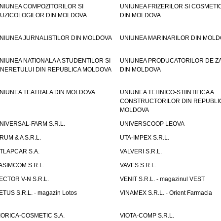
NIUNEA COMPOZITORILOR SI
UNIUNEA FRIZERILOR SI COSMETI
UZICOLOGILOR DIN MOLDOVA
DIN MOLDOVA
NIUNEA JURNALISTILOR DIN MOLDOVA
UNIUNEA MARINARILOR DIN MOLD
NIUNEA NATIONALA A STUDENTILOR SI
UNIUNEA PRODUCATORILOR DE Z
INERETULUI DIN REPUBLICA MOLDOVA
DIN MOLDOVA
NIUNEA TEATRALA DIN MOLDOVA
UNIUNEA TEHNICO-STIINTIFICA A
CONSTRUCTORILOR DIN REPUBLI
MOLDOVA
NIVERSAL-FARM S.R.L.
UNIVERSCOOP LEOVA
RUM & A S.R.L.
UTA-IMPEX S.R.L.
TLAPCAR S.A.
VALVERI S.R.L.
ASIMCOM S.R.L.
VAVES S.R.L.
ECTOR V-N S.R.L.
VENIT S.R.L. - magazinul VEST
ETUS S.R.L. - magazin Lotos
VINAMEX S.R.L. - Orient Farmacia
IORICA-COSMETIC S.A.
VIOTA-COMP S.R.L.