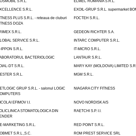
OSMOBIL S.R.L.
ELMEC ROMANIA S.R.L.
XCELLENCE S.R.L.
EXOIL-GRUP S.R.L. supermarket B
ITNESS PLUS S.R.L. - reteaua de cluburi
FOCTEH S.R.L.
ITNESS DOZA
RIMEX S.R.L.
GEDEON RICHTER S.A.
LOBAL SERVICE S.R.L.
INTARC COMPUTER S.R.L.
T-IPPON S.R.L.
IT-MICRO S.R.L.
ABORATORUL BACTERIOLOGIC
LANTAUR S.R.L.
OIAL-DT S.R.L.
MARY KAY (MOLDOVA) LIMITED S.R.
ESTER S.R.L.
MGM S.R.L.
ETLOGIC GRUP S.R.L. - salonul LOGIC
NIAGARA CITY FITNESS
OMPUTERS
ICOLAI EFIMOV I.I.
NOVO NORDISK A/S
OLICLINICA STOMATOLOGICA DIN
RAETCHI S.P. I.I.
ENDER
E-MARKETING S.R.L.
RED POINT S.R.L.
OBMET S.R.L.,S.C.
ROM PREST SERVICE SRL