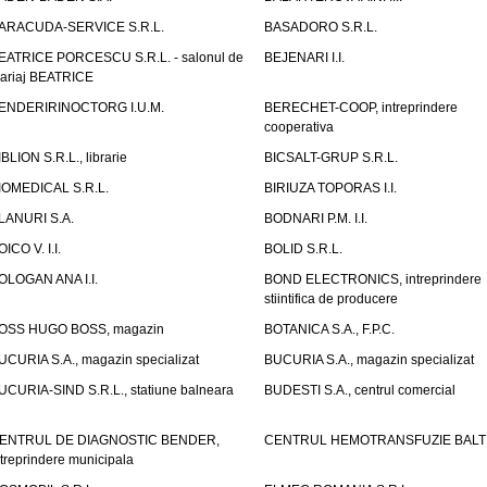
ARACUDA-SERVICE S.R.L.
BASADORO S.R.L.
EATRICE PORCESCU S.R.L. - salonul de
BEJENARI I.I.
ariaj BEATRICE
ENDERIRINOCTORG I.U.M.
BERECHET-COOP, intreprindere
cooperativa
IBLION S.R.L., librarie
BICSALT-GRUP S.R.L.
IOMEDICAL S.R.L.
BIRIUZA TOPORAS I.I.
LANURI S.A.
BODNARI P.M. I.I.
OICO V. I.I.
BOLID S.R.L.
OLOGAN ANA I.I.
BOND ELECTRONICS, intreprindere
stiintifica de producere
OSS HUGO BOSS, magazin
BOTANICA S.A., F.P.C.
UCURIA S.A., magazin specializat
BUCURIA S.A., magazin specializat
UCURIA-SIND S.R.L., statiune balneara
BUDESTI S.A., centrul comercial
ENTRUL DE DIAGNOSTIC BENDER,
CENTRUL HEMOTRANSFUZIE BALT
ntreprindere municipala