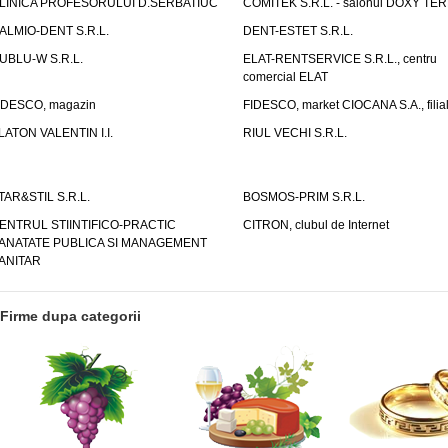
LINICA PROFESORULUI D.SERBATIUC
COMITEK S.R.L. - salonul DOXY TE
ALMIO-DENT S.R.L.
DENT-ESTET S.R.L.
UBLU-W S.R.L.
ELAT-RENTSERVICE S.R.L., centru
comercial ELAT
IDESCO, magazin
FIDESCO, market CIOCANA S.A., filia
LATON VALENTIN I.I.
RIUL VECHI S.R.L.
TAR&STIL S.R.L.
BOSMOS-PRIM S.R.L.
ENTRUL STIINTIFICO-PRACTIC
CITRON, clubul de Internet
ANATATE PUBLICA SI MANAGEMENT
ANITAR
Firme dupa categorii