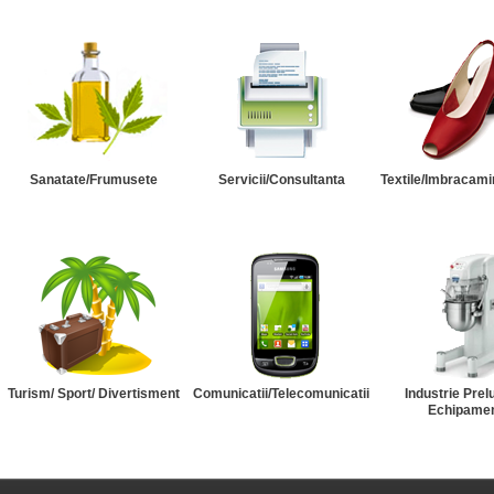
Sanatate/Frumusete
Servicii/Consultanta
Textile/Imbracami
Turism/ Sport/ Divertisment
Comunicatii/Telecomunicatii
Industrie Prel
Echipame