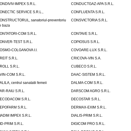
ONDIVIV-IMPEX S.R.L.
CONDUCTGAZ-APA S.R.L.
ONECTIC SERVICE S.R.L.,
CONFLUENTA S.R.L.
ONSTRUCTORUL, sanatoriul-preventoriu
CONSVICTORIA S.R.L.
e baza
ONTATORI-COM S.R.L.
CONTAVE S.R.L.
ONVER-TEST S.R.L.
COPIOSUS S.R.L.
OSMO-COLGANOVA I.I.
COVOARE-LUX S.R.L.
REIT S.R.L.
CRICOVA-VIN S.A.
ROLL S.R.L.
CUBECO S.R.L.
VIN-COM S.R.L.
DAAC-SISTEM S.R.L.
ALILA, centrul sanatatii femeii
DALMA-COM S.R.L.
AR-RAIU S.R.L.
DARSCOM AGRO S.R.L.
ECODACOM S.R.L.
DECOSTAR S.R.L.
EPOFARM S.R.L.
DERMAX-EXIM S.R.L.
IADIM IMPEX S.R.L.
DIALIS-PRIM S.R.L.
ID-PRIM S.R.L.
DIGICOM PRO S.R.L.