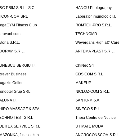
&C PRIM S.R.L., S.C.
HANCU Photography
SICON-COM SRL
Laborator imunologic I.I.
egaGYM Fitness Club
ROMTEH-PRO S.R.L.
uravant-com
TECHNOMD
vtoria S.R.L.
Weyergans High â€“ Care
DORAM S.R.L.
ARTEMA PLAST S.R.L.
UNESCU SERGIU I.I.
ChiNec Srl
orever Business
GDS COM S.R.L.
agazin Online
MAKEUP
ondotel Grup SRL
NICLOZ-COM S.R.L.
ALUNA I.I.
SANTO-M S.A.
HIRO MASSAGE & SPA
SINECO S.R.L.
ECHNO TEST S.R.L
Theia Centru de Nutritie
ODITEX SERVICE S.R.L.
UTIMATE MODA
MAZONKA, fitness-club
ANGROCONSCOM S.R.L.