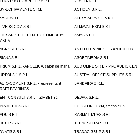
LTRA-PRO COMPUTER S.R.L.
V. MELNIC I.I.
BN-ECHIPAMENTE S.R.L.
ACTIGEN S.R.L.
KABE S.R.L.
ALEXA-SERVICE S.R.L.
LIVEDS-COM S.R.L.
ALMAVAL-EXIM S.R.L.
LTOSAN S.R.L - CENTRU COMERCIAL
AMAS S.R.L.
AKITA
NGROSET S.R.L.
ANTEU LITVINIUC I.I. - ANTEU LUX
RIANA S.R.L.
ASORTIMEDIA S.R.L.
TRIUM S.R.L. - ANGELICA, salon de mariaj
AUDIOLINE S.R.L. - PRO AUDIO CE
UREOLA-1 S.R.L.
AUSTRAL OFFICE SUPPLIES S.R.L.
ALTO-COMERT S.R.L. - reprezentant
BANDAIRA S.R.L.
RAFT-BEARINGS
ENT CONSULT S.R.L. - ZIMBET 32
DEWAX S.R.L.
INA MEDICA S.R.L.
ECOSPORT GYM, fitness-club
ADU S.R.L.
RASMAT IMPEX S.R.L.
UCCES S.R.L.
TEHNOSFERA S.R.L.
ONATIS S.R.L.
TRADAC GRUP S.R.L.