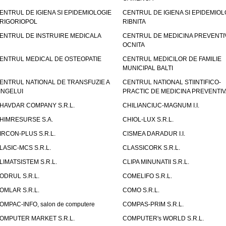
ENTRUL DE IGIENA SI EPIDEMIOLOGIE
CENTRUL DE IGIENA SI EPIDEMIOL
RIGORIOPOL
RIBNITA
ENTRUL DE INSTRUIRE MEDICALA
CENTRUL DE MEDICINA PREVENTI
OCNITA
ENTRUL MEDICAL DE OSTEOPATIE
CENTRUL MEDICILOR DE FAMILIE
MUNICIPAL BALTI
ENTRUL NATIONAL DE TRANSFUZIE A
CENTRUL NATIONAL STIINTIFICO-
INGELUI
PRACTIC DE MEDICINA PREVENTIV
HAVDAR COMPANY S.R.L.
CHILIANCIUC-MAGNUM I.I.
HIMRESURSE S.A.
CHIOL-LUX S.R.L.
IRCON-PLUS S.R.L.
CISMEA DARADUR I.I.
LASIC-MCS S.R.L.
CLASSICORK S.R.L.
LIMATSISTEM S.R.L.
CLIPA MINUNATII S.R.L.
ODRUL S.R.L.
COMELIFO S.R.L.
OMLAR S.R.L.
COMO S.R.L.
OMPAC-INFO, salon de computere
COMPAS-PRIM S.R.L.
OMPUTER MARKET S.R.L.
COMPUTER's WORLD S.R.L.