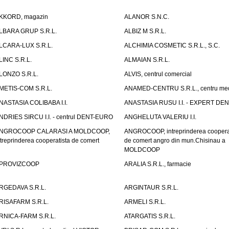
KKORD, magazin
ALANOR S.N.C.
LBARA GRUP S.R.L.
ALBIZ M S.R.L.
LCARA-LUX S.R.L.
ALCHIMIA COSMETIC S.R.L., S.C.
LINC S.R.L.
ALMAIAN S.R.L.
LONZO S.R.L.
ALVIS, centrul comercial
METIS-COM S.R.L.
ANAMED-CENTRU S.R.L., centru med
NASTASIA COLIBABA I.I.
ANASTASIA RUSU I.I. - EXPERT DE
NDRIES SIRCU I.I. - centrul DENT-EURO
ANGHELUTA VALERIU I.I.
NGROCOOP CALARASI A MOLDCOOP,
ANGROCOOP, intreprinderea coopera
ntreprinderea cooperatista de comert
de comert angro din mun.Chisinau a
MOLDCOOP
PROVIZCOOP
ARALIA S.R.L., farmacie
RGEDAVA S.R.L.
ARGINTAUR S.R.L.
RISAFARM S.R.L.
ARMELI S.R.L.
RNICA-FARM S.R.L.
ATARGATIS S.R.L.