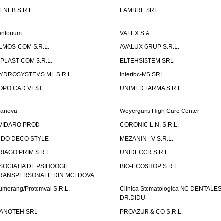
ENEB S.R.L.
LAMBRE SRL
entorium
VALEX S.A.
LMOS-COM S.R.L.
AVALUX GRUP S.R.L.
IPLAST COM S.R.L.
ELTEHSISTEM SRL
YDROSYSTEMS ML S.R.L.
Interfoc-MS SRL
OPO CAD VEST
UNIMED FARMA S.R.L.
ianova
Weyergans High Care Center
VIDARO PROD
CORONIC-L.N. S.R.L.
NDO DECO STYLE
MEZANIN - V S.R.L.
RIAGO PRIM S.R.L.
UNIDECOR S.R.L.
SOCIATIA DE PSIHOOGIE
BIO-ECOSHOP S.R.L.
RANSPERSONALE DIN MOLDOVA
umerang/Protomval S.R.L.
Clinica Stomatologica NC DENTALE
DR.DIDU
ANOTEH SRL
PROAZUR & CO S.R.L.