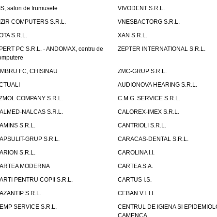
IS, salon de frumusete
VIVODENT S.R.L.
IZIR COMPUTERS S.R.L.
VNESBACTORG S.R.L.
OTA S.R.L.
XAN S.R.L.
PERT PC S.R.L. - ANDOMAX, centru de
ZEPTER INTERNATIONAL S.R.L.
omputere
IMBRU FC, CHISINAU
ZMC-GRUP S.R.L.
CTUALI
AUDIONOVA HEARING S.R.L.
ZMOL COMPANY S.R.L.
C.M.G. SERVICE S.R.L.
ALMED-NALCAS S.R.L.
CALOREX-IMEX S.R.L.
AMINS S.R.L.
CANTRIOLI S.R.L.
APSULIT-GRUP S.R.L.
CARACAS-DENTAL S.R.L.
ARION S.R.L.
CAROLINA I.I.
ARTEA MODERNA
CARTEA S.A.
ARTI PENTRU COPII S.R.L.
CARTUS I.S.
AZANTIP S.R.L.
CEBAN V.I. I.I.
EMP SERVICE S.R.L.
CENTRUL DE IGIENA SI EPIDEMIOL
CAMENCA