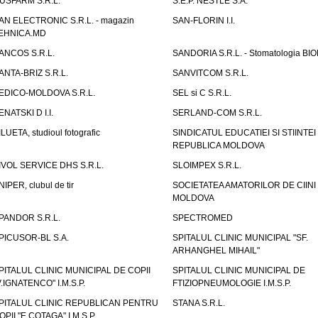
USFARM S.R.L.
S.E.P. NESTLE S.A.
AN ELECTRONIC S.R.L. - magazin
SAN-FLORIN I.I.
EHNICA.MD
ANCOS S.R.L.
SANDORIA S.R.L. - Stomatologia BI
ANTA-BRIZ S.R.L.
SANVITCOM S.R.L.
EDICO-MOLDOVA S.R.L.
SEL si C S.R.L.
ENATSKI D I.I.
SERLAND-COM S.R.L.
ILUETA, studioul fotografic
SINDICATUL EDUCATIEI SI STIINTEI
REPUBLICA MOLDOVA
IVOL SERVICE DHS S.R.L.
SLOIMPEX S.R.L.
NIPER, clubul de tir
SOCIETATEA AMATORILOR DE CIINI
MOLDOVA
PANDOR S.R.L.
SPECTROMED
PICUSOR-BL S.A.
SPITALUL CLINIC MUNICIPAL "SF.
ARHANGHEL MIHAIL"
PITALUL CLINIC MUNICIPAL DE COPII
SPITALUL CLINIC MUNICIPAL DE
V.IGNATENCO" I.M.S.P.
FTIZIOPNEUMOLOGIE I.M.S.P.
PITALUL CLINIC REPUBLICAN PENTRU
STANA S.R.L.
OPII "E.COTAGA" I.M.S.P.