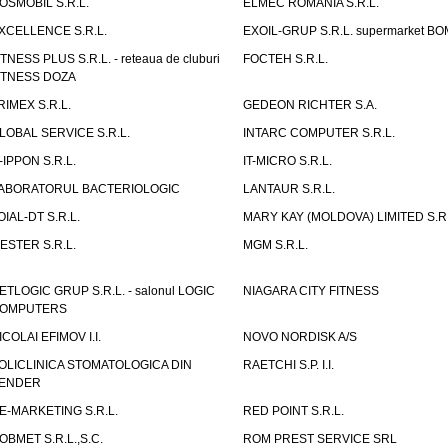
OSMOBIL S.R.L.
ELMEC ROMANIA S.R.L.
XCELLENCE S.R.L.
EXOIL-GRUP S.R.L. supermarket B
ITNESS PLUS S.R.L. - reteaua de cluburi
FOCTEH S.R.L.
ITNESS DOZA
RIMEX S.R.L.
GEDEON RICHTER S.A.
LOBAL SERVICE S.R.L.
INTARC COMPUTER S.R.L.
T-IPPON S.R.L.
IT-MICRO S.R.L.
ABORATORUL BACTERIOLOGIC
LANTAUR S.R.L.
OIAL-DT S.R.L.
MARY KAY (MOLDOVA) LIMITED S.R.
ESTER S.R.L.
MGM S.R.L.
ETLOGIC GRUP S.R.L. - salonul LOGIC
NIAGARA CITY FITNESS
OMPUTERS
ICOLAI EFIMOV I.I.
NOVO NORDISK A/S
OLICLINICA STOMATOLOGICA DIN
RAETCHI S.P. I.I.
ENDER
E-MARKETING S.R.L.
RED POINT S.R.L.
OBMET S.R.L.,S.C.
ROM PREST SERVICE SRL