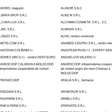
KKORD, magazin
ALANOR S.N.C.
LBARA GRUP S.R.L.
ALBIZ M S.R.L.
LCARA-LUX S.R.L.
ALCHIMIA COSMETIC S.R.L., S.C.
LINC S.R.L.
ALMAIAN S.R.L.
LONZO S.R.L.
ALVIS, centrul comercial
METIS-COM S.R.L.
ANAMED-CENTRU S.R.L., centru med
NASTASIA COLIBABA I.I.
ANASTASIA RUSU I.I. - EXPERT DE
NDRIES SIRCU I.I. - centrul DENT-EURO
ANGHELUTA VALERIU I.I.
NGROCOOP CALARASI A MOLDCOOP,
ANGROCOOP, intreprinderea coopera
ntreprinderea cooperatista de comert
de comert angro din mun.Chisinau a
MOLDCOOP
PROVIZCOOP
ARALIA S.R.L., farmacie
RGEDAVA S.R.L.
ARGINTAUR S.R.L.
RISAFARM S.R.L.
ARMELI S.R.L.
RNICA-FARM S.R.L.
ATARGATIS S.R.L.