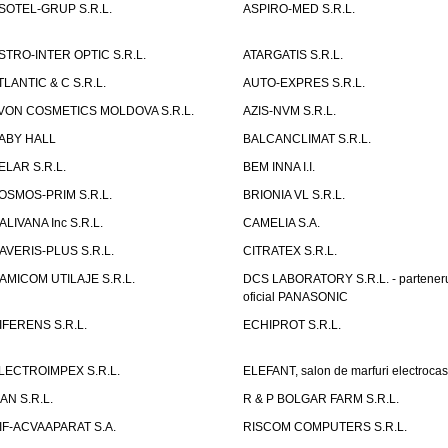
SOTEL-GRUP S.R.L.
ASPIRO-MED S.R.L.
STRO-INTER OPTIC S.R.L.
ATARGATIS S.R.L.
TLANTIC & C S.R.L.
AUTO-EXPRES S.R.L.
VON COSMETICS MOLDOVA S.R.L.
AZIS-NVM S.R.L.
ABY HALL
BALCANCLIMAT S.R.L.
ELAR S.R.L.
BEM INNA I.I.
OSMOS-PRIM S.R.L.
BRIONIA VL S.R.L.
ALIVANA Inc S.R.L.
CAMELIA S.A.
AVERIS-PLUS S.R.L.
CITRATEX S.R.L.
AMICOM UTILAJE S.R.L.
DCS LABORATORY S.R.L. - partener
oficial PANASONIC
IFERENS S.R.L.
ECHIPROT S.R.L.
LECTROIMPEX S.R.L.
ELEFANT, salon de marfuri electrocas
IAN S.R.L.
R & P BOLGAR FARM S.R.L.
IF-ACVAAPARAT S.A.
RISCOM COMPUTERS S.R.L.