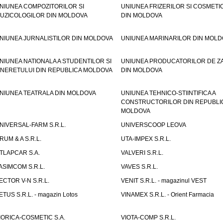
NIUNEA COMPOZITORILOR SI
UNIUNEA FRIZERILOR SI COSMETI
UZICOLOGILOR DIN MOLDOVA
DIN MOLDOVA
NIUNEA JURNALISTILOR DIN MOLDOVA
UNIUNEA MARINARILOR DIN MOLD
NIUNEA NATIONALA A STUDENTILOR SI
UNIUNEA PRODUCATORILOR DE Z
INERETULUI DIN REPUBLICA MOLDOVA
DIN MOLDOVA
NIUNEA TEATRALA DIN MOLDOVA
UNIUNEA TEHNICO-STIINTIFICA A
CONSTRUCTORILOR DIN REPUBLI
MOLDOVA
NIVERSAL-FARM S.R.L.
UNIVERSCOOP LEOVA
RUM & A S.R.L.
UTA-IMPEX S.R.L.
TLAPCAR S.A.
VALVERI S.R.L.
ASIMCOM S.R.L.
VAVES S.R.L.
ECTOR V-N S.R.L.
VENIT S.R.L. - magazinul VEST
ETUS S.R.L. - magazin Lotos
VINAMEX S.R.L. - Orient Farmacia
IORICA-COSMETIC S.A.
VIOTA-COMP S.R.L.