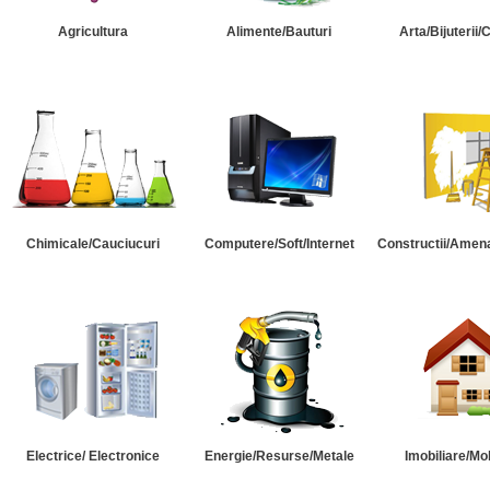
Agricultura
Alimente/Bauturi
Arta/Bijuterii/
Chimicale/Cauciucuri
Computere/Soft/Internet
Constructii/Amena
Electrice/ Electronice
Energie/Resurse/Metale
Imobiliare/Mob