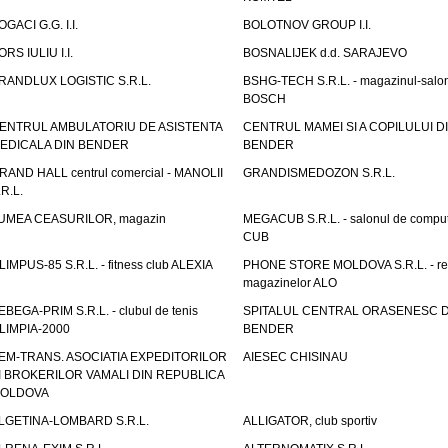
OGACI G.G. I.I.
BOLOTNOV GROUP I.I.
ORS IULIU I.I.
BOSNALIJEK d.d. SARAJEVO
RANDLUX LOGISTIC S.R.L.
BSHG-TECH S.R.L. - magazinul-salo
BOSCH
ENTRUL AMBULATORIU DE ASISTENTA
CENTRUL MAMEI SI A COPILULUI D
EDICALA DIN BENDER
BENDER
RAND HALL centrul comercial - MANOLII
GRANDISMEDOZON S.R.L.
.R.L.
UMEA CEASURILOR, magazin
MEGACUB S.R.L. - salonul de compu
CUB
LIMPUS-85 S.R.L. - fitness club ALEXIA
PHONE STORE MOLDOVA S.R.L. - re
magazinelor ALO
EBEGA-PRIM S.R.L. - clubul de tenis
SPITALUL CENTRAL ORASENESC D
LIMPIA-2000
BENDER
EM-TRANS. ASOCIATIA EXPEDITORILOR
AIESEC CHISINAU
I BROKERILOR VAMALI DIN REPUBLICA
OLDOVA
LGETINA-LOMBARD S.R.L.
ALLIGATOR, club sportiv