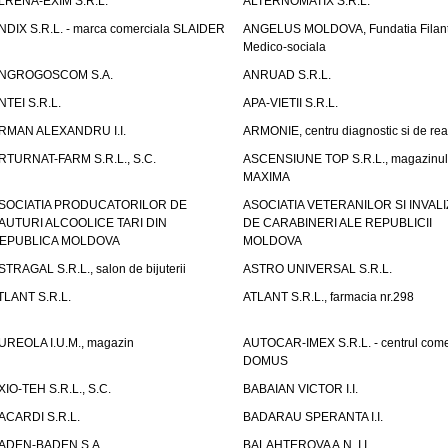
LRENA-EXIM S.R.L.
ALTERNOMATIX S.R.L.
NDIX S.R.L. - marca comerciala SLAIDER
ANGELUS MOLDOVA, Fundatia Filant
Medico-sociala
NGROGOSCOM S.A.
ANRUAD S.R.L.
NTEI S.R.L.
APA-VIETII S.R.L.
RMAN ALEXANDRU I.I.
ARMONIE, centru diagnostic si de reab
RTURNAT-FARM S.R.L., S.C.
ASCENSIUNE TOP S.R.L., magazinul
MAXIMA
SOCIATIA PRODUCATORILOR DE
ASOCIATIA VETERANILOR SI INVALI
AUTURI ALCOOLICE TARI DIN
DE CARABINERI ALE REPUBLICII
EPUBLICA MOLDOVA
MOLDOVA
STRAGAL S.R.L., salon de bijuterii
ASTRO UNIVERSAL S.R.L.
TLANT S.R.L.
ATLANT S.R.L., farmacia nr.298
UREOLA I.U.M., magazin
AUTOCAR-IMEX S.R.L. - centrul come
DOMUS
XIO-TEH S.R.L., S.C.
BABAIAN VICTOR I.I.
ACARDI S.R.L.
BADARAU SPERANTA I.I.
ADEN-BADEN S.A.
BALAHTEROVA A.N. I.I.