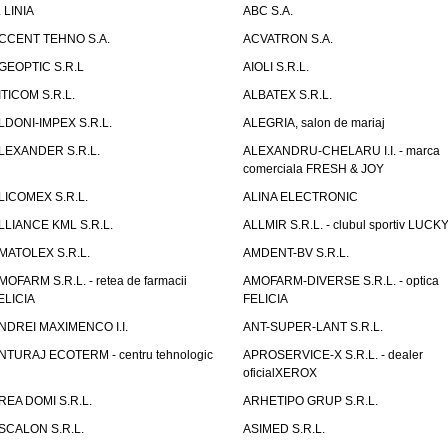
. LINIA
ABC S.A.
CCENT TEHNO S.A.
ACVATRON S.A.
GEOPTIC S.R.L
AIOLI S.R.L.
ITICOM S.R.L.
ALBATEX S.R.L.
LDONI-IMPEX S.R.L.
ALEGRIA, salon de mariaj
LEXANDER S.R.L.
ALEXANDRU-CHELARU I.I. - marca
comerciala FRESH & JOY
LICOMEX S.R.L.
ALINA ELECTRONIC
LLIANCE KML S.R.L.
ALLMIR S.R.L. - clubul sportiv LUCKY
MATOLEX S.R.L.
AMDENT-BV S.R.L.
MOFARM S.R.L. - retea de farmacii
AMOFARM-DIVERSE S.R.L. - optica
ELICIA
FELICIA
NDREI MAXIMENCO I.I.
ANT-SUPER-LANT S.R.L.
NTURAJ ECOTERM - centru tehnologic
APROSERVICE-X S.R.L. - dealer
oficialXEROX
REA DOMI S.R.L.
ARHETIPO GRUP S.R.L.
SCALON S.R.L.
ASIMED S.R.L.