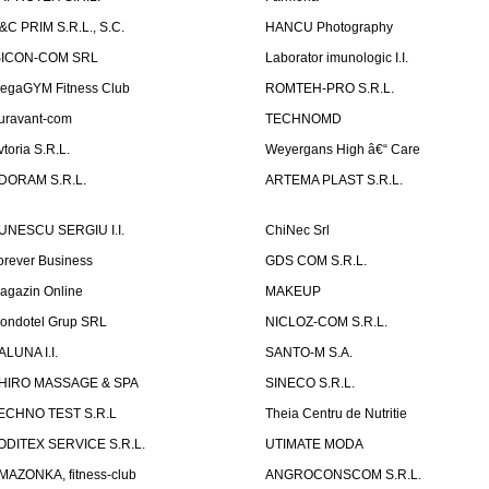
&C PRIM S.R.L., S.C.
HANCU Photography
SICON-COM SRL
Laborator imunologic I.I.
egaGYM Fitness Club
ROMTEH-PRO S.R.L.
uravant-com
TECHNOMD
vtoria S.R.L.
Weyergans High â€“ Care
DORAM S.R.L.
ARTEMA PLAST S.R.L.
UNESCU SERGIU I.I.
ChiNec Srl
orever Business
GDS COM S.R.L.
agazin Online
MAKEUP
ondotel Grup SRL
NICLOZ-COM S.R.L.
ALUNA I.I.
SANTO-M S.A.
HIRO MASSAGE & SPA
SINECO S.R.L.
ECHNO TEST S.R.L
Theia Centru de Nutritie
ODITEX SERVICE S.R.L.
UTIMATE MODA
MAZONKA, fitness-club
ANGROCONSCOM S.R.L.