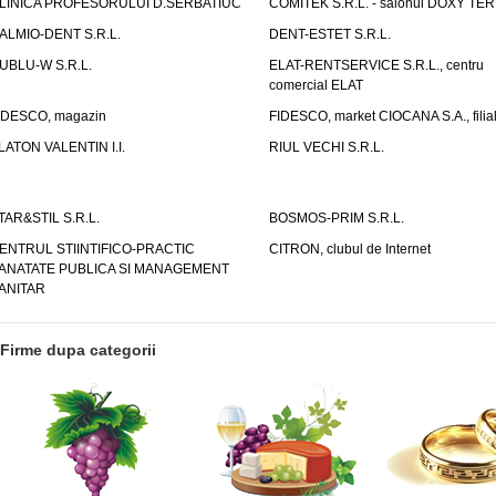
LINICA PROFESORULUI D.SERBATIUC
COMITEK S.R.L. - salonul DOXY TE
ALMIO-DENT S.R.L.
DENT-ESTET S.R.L.
UBLU-W S.R.L.
ELAT-RENTSERVICE S.R.L., centru
comercial ELAT
IDESCO, magazin
FIDESCO, market CIOCANA S.A., filia
LATON VALENTIN I.I.
RIUL VECHI S.R.L.
TAR&STIL S.R.L.
BOSMOS-PRIM S.R.L.
ENTRUL STIINTIFICO-PRACTIC
CITRON, clubul de Internet
ANATATE PUBLICA SI MANAGEMENT
ANITAR
Firme dupa categorii