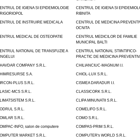
ENTRUL DE IGIENA SI EPIDEMIOLOGIE
CENTRUL DE IGIENA SI EPIDEMIOL
RIGORIOPOL
RIBNITA
ENTRUL DE INSTRUIRE MEDICALA
CENTRUL DE MEDICINA PREVENTI
OCNITA
ENTRUL MEDICAL DE OSTEOPATIE
CENTRUL MEDICILOR DE FAMILIE
MUNICIPAL BALTI
ENTRUL NATIONAL DE TRANSFUZIE A
CENTRUL NATIONAL STIINTIFICO-
INGELUI
PRACTIC DE MEDICINA PREVENTIV
HAVDAR COMPANY S.R.L.
CHILIANCIUC-MAGNUM I.I.
HIMRESURSE S.A.
CHIOL-LUX S.R.L.
IRCON-PLUS S.R.L.
CISMEA DARADUR I.I.
LASIC-MCS S.R.L.
CLASSICORK S.R.L.
LIMATSISTEM S.R.L.
CLIPA MINUNATII S.R.L.
ODRUL S.R.L.
COMELIFO S.R.L.
OMLAR S.R.L.
COMO S.R.L.
OMPAC-INFO, salon de computere
COMPAS-PRIM S.R.L.
OMPUTER MARKET S.R.L.
COMPUTER's WORLD S.R.L.