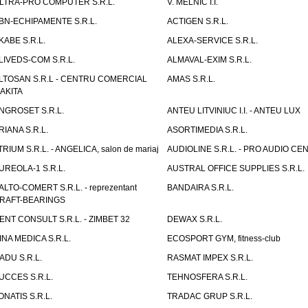
LTRA-PRO COMPUTER S.R.L.
V. MELNIC I.I.
BN-ECHIPAMENTE S.R.L.
ACTIGEN S.R.L.
KABE S.R.L.
ALEXA-SERVICE S.R.L.
LIVEDS-COM S.R.L.
ALMAVAL-EXIM S.R.L.
LTOSAN S.R.L - CENTRU COMERCIAL
AMAS S.R.L.
AKITA
NGROSET S.R.L.
ANTEU LITVINIUC I.I. - ANTEU LUX
RIANA S.R.L.
ASORTIMEDIA S.R.L.
TRIUM S.R.L. - ANGELICA, salon de mariaj
AUDIOLINE S.R.L. - PRO AUDIO CE
UREOLA-1 S.R.L.
AUSTRAL OFFICE SUPPLIES S.R.L.
ALTO-COMERT S.R.L. - reprezentant
BANDAIRA S.R.L.
RAFT-BEARINGS
ENT CONSULT S.R.L. - ZIMBET 32
DEWAX S.R.L.
INA MEDICA S.R.L.
ECOSPORT GYM, fitness-club
ADU S.R.L.
RASMAT IMPEX S.R.L.
UCCES S.R.L.
TEHNOSFERA S.R.L.
ONATIS S.R.L.
TRADAC GRUP S.R.L.