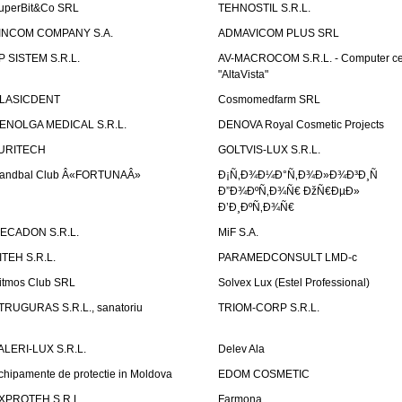
uperBit&Co SRL
TEHNOSTIL S.R.L.
INCOM COMPANY S.A.
ADMAVICOM PLUS SRL
P SISTEM S.R.L.
AV-MACROCOM S.R.L. - Computer ce
"AltaVista"
LASICDENT
Cosmomedfarm SRL
ENOLGA MEDICAL S.R.L.
DENOVA Royal Cosmetic Projects
URITECH
GOLTVIS-LUX S.R.L.
andbal Club Â«FORTUNAÂ»
Ð¡Ñ‚Ð¾Ð¼Ð°Ñ‚Ð¾Ð»Ð¾Ð³Ð¸Ñ
Ð”Ð¾ÐºÑ‚Ð¾Ñ€ ÐžÑ€ÐµÐ»
Ð’Ð¸ÐºÑ‚Ð¾Ñ€
ECADON S.R.L.
MiF S.A.
ITEH S.R.L.
PARAMEDCONSULT LMD-c
itmos Club SRL
Solvex Lux (Estel Professional)
TRUGURAS S.R.L., sanatoriu
TRIOM-CORP S.R.L.
ALERI-LUX S.R.L.
Delev Ala
chipamente de protectie in Moldova
EDOM COSMETIC
XPROTEH S.R.L.
Farmona