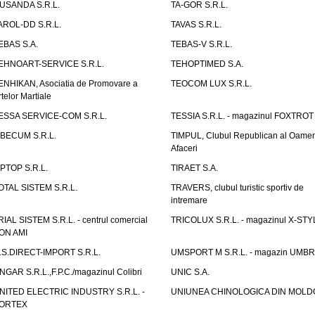
USANDA S.R.L.
TA-GOR S.R.L.
AROL-DD S.R.L.
TAVAS S.R.L.
EBAS S.A.
TEBAS-V S.R.L.
EHNOART-SERVICE S.R.L.
TEHOPTIMED S.A.
ENHIKAN, Asociatia de Promovare a
TEOCOM LUX S.R.L.
rtelor Martiale
ESSA SERVICE-COM S.R.L.
TESSIA S.R.L. - magazinul FOXTROT
IBECUM S.R.L.
TIMPUL, Clubul Republican al Oamen
Afaceri
IPTOP S.R.L.
TIRAET S.A.
OTAL SISTEM S.R.L.
TRAVERS, clubul turistic sportiv de
intremare
RIAL SISTEM S.R.L. - centrul comercial
TRICOLUX S.R.L. - magazinul X-STY
ON AMI
.S.DIRECT-IMPORT S.R.L.
UMSPORT M S.R.L. - magazin UMB
NGAR S.R.L.,F.P.C./magazinul Colibri
UNIC S.A.
NITED ELECTRIC INDUSTRY S.R.L. -
UNIUNEA CHINOLOGICA DIN MOLD
ORTEX