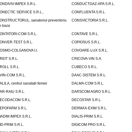
ONDIVIV-IMPEX S.R.L.
CONDUCTGAZ-APA S.R.L.
ONECTIC SERVICE S.R.L.,
CONFLUENTA S.R.L.
ONSTRUCTORUL, sanatoriul-preventoriu
CONSVICTORIA S.R.L.
e baza
ONTATORI-COM S.R.L.
CONTAVE S.R.L.
ONVER-TEST S.R.L.
COPIOSUS S.R.L.
OSMO-COLGANOVA I.I.
COVOARE-LUX S.R.L.
REIT S.R.L.
CRICOVA-VIN S.A.
ROLL S.R.L.
CUBECO S.R.L.
VIN-COM S.R.L.
DAAC-SISTEM S.R.L.
ALILA, centrul sanatatii femeii
DALMA-COM S.R.L.
AR-RAIU S.R.L.
DARSCOM AGRO S.R.L.
ECODACOM S.R.L.
DECOSTAR S.R.L.
EPOFARM S.R.L.
DERMAX-EXIM S.R.L.
IADIM IMPEX S.R.L.
DIALIS-PRIM S.R.L.
ID-PRIM S.R.L.
DIGICOM PRO S.R.L.