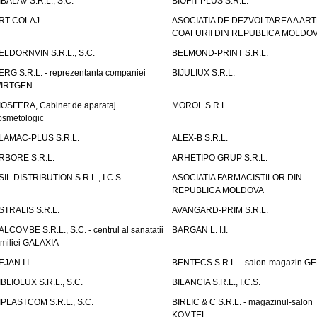
IBALAV S.R.L., S.C.
BIOFIT-PLUS S.R.L.
RT-COLAJ
ASOCIATIA DE DEZVOLTAREA A ART
COAFURII DIN REPUBLICA MOLDO
ELDORNVIN S.R.L., S.C.
BELMOND-PRINT S.R.L.
ERG S.R.L. - reprezentanta companiei
BIJULIUX S.R.L.
IRTGEN
IOSFERA, Cabinet de aparataj
MOROL S.R.L.
osmetologic
LAMAC-PLUS S.R.L.
ALEX-B S.R.L.
RBORE S.R.L.
ARHETIPO GRUP S.R.L.
SIL DISTRIBUTION S.R.L., I.C.S.
ASOCIATIA FARMACISTILOR DIN
REPUBLICA MOLDOVA
STRALIS S.R.L.
AVANGARD-PRIM S.R.L.
ALCOMBE S.R.L., S.C. - centrul al sanatatii
BARGAN L. I.I.
amiliei GALAXIA
EJAN I.I.
BENTECS S.R.L. - salon-magazin G
IBLIOLUX S.R.L., S.C.
BILANCIA S.R.L., I.C.S.
IPLASTCOM S.R.L., S.C.
BIRLIC & C S.R.L. - magazinul-salon
KOMTEL