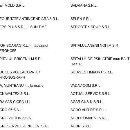
&T MOLD S.R.L.
SALVIANA S.R.L.
ECURITATE ANTIINCENDIARA S.R.L.
SELEN S.R.L.
EPS-PLUS S.R.L. - SUN TIME
SERCOTEX GRUP S.R.L.
IGHISOARA S.R.L. - magazinul
SPITALUL ANENII NOI I.M.S.P.
ERGHOFF
PITALUL BRICENI I.M.S.P.
SPITALUL DE PSIHIATRIE mun.BALT
I.M.S.P.
UCCES POLEACOVA I.I. /
SUD-VEST IMPORT S.R.L.
HRONOGRAPH
.V. MUNTEANU I.I., farmacie
VADAV-COM S.R.L.
CNAVALTEX S.R.L.
ACTUAL SERVICE S.R.L.
DAMAS-CIORNII I.I.
AGARICUS-N S.R.L.
GRO-95 S.A.
AGRO-AURIRE S.R.L.
GRO-VICTORIA S.A.
AGROCOMVEST S.R.L.
GROSERVICE-CRIULENI S.A.
AGUR S.R.L.