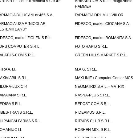
VRI S.R.L. - centrul medical VICTOR
BRISAR-COM S.R.L. - magazinele
HAMMER
ARMACIA BUIUCANI nr.465 S.A.
FARMACIA DRUMUL VIILOR
ARMACIA USMF "NICOLAE
FIDESCO, market CIOCANA S.A.
ESTEMITEANU"
IDESCO, market FIOLEN S.R.L.
FIDESCO, market ROMANITA S.A.
ORS COMPUTER S.R.L.
FOTO RAPID S.R.L.
ALATUS-COM S.R.L.
GREEN HILLS MARKET S.R.L.
TRA A. I.I.
M.A.G. S.R.L.
AXIVIABIL S.R.L.
MAXLINIE / Computer Center MCS
ILORA-LUX C.P.
NEOMATRIX S.R.L. - MATRIX
AMAIANA S.R.L.
RASNA-PLUS S.R.L.
EDIGA S.R.L.
REPOST-COM S.R.L.
IBES-TRANS S.R.L.
RIDEAMUS S.R.L.
IHPANGALFARMA S.R.L.
RITMOS CLUB S.R.L.
OMANIUC I.I.
ROSHEN MOL S.R.L.