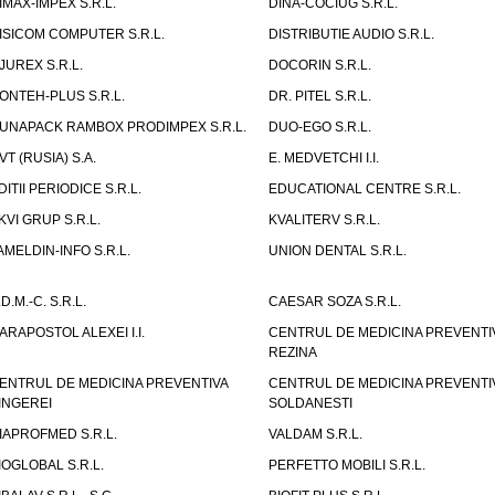
IMAX-IMPEX S.R.L.
DINA-COCIUG S.R.L.
ISICOM COMPUTER S.R.L.
DISTRIBUTIE AUDIO S.R.L.
JUREX S.R.L.
DOCORIN S.R.L.
ONTEH-PLUS S.R.L.
DR. PITEL S.R.L.
UNAPACK RAMBOX PRODIMPEX S.R.L.
DUO-EGO S.R.L.
VT (RUSIA) S.A.
E. MEDVETCHI I.I.
DITII PERIODICE S.R.L.
EDUCATIONAL CENTRE S.R.L.
KVI GRUP S.R.L.
KVALITERV S.R.L.
AMELDIN-INFO S.R.L.
UNION DENTAL S.R.L.
.D.M.-C. S.R.L.
CAESAR SOZA S.R.L.
ARAPOSTOL ALEXEI I.I.
CENTRUL DE MEDICINA PREVENTI
REZINA
ENTRUL DE MEDICINA PREVENTIVA
CENTRUL DE MEDICINA PREVENTI
INGEREI
SOLDANESTI
IAPROFMED S.R.L.
VALDAM S.R.L.
IOGLOBAL S.R.L.
PERFETTO MOBILI S.R.L.