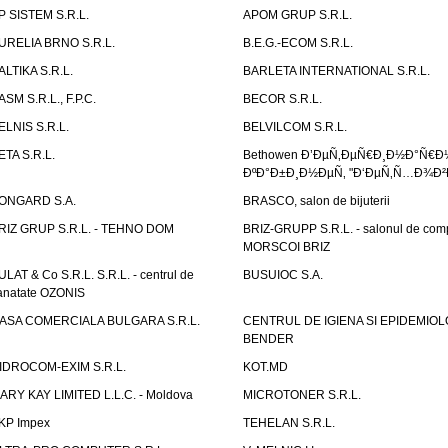
P SISTEM S.R.L.
APOM GRUP S.R.L.
URELIA BRNO S.R.L.
B.E.G.-ECOM S.R.L.
ALTIKA S.R.L.
BARLETA INTERNATIONAL S.R.L.
ASM S.R.L., F.P.C.
BECOR S.R.L.
ELNIS S.R.L.
BELVILCOM S.R.L.
ETA S.R.L.
Bethowen Ð’ÐµÑ‚ÐµÑ€Ð¸Ð½Ð°Ñ€Ð
ÐºÐ°Ð±Ð¸Ð½ÐµÑ‚ "Ð‘ÐµÑ‚Ñ…Ð¾Ð²
ONGARD S.A.
BRASCO, salon de bijuterii
RIZ GRUP S.R.L. - TEHNO DOM
BRIZ-GRUPP S.R.L. - salonul de com
MORSCOI BRIZ
ULAT & Co S.R.L. S.R.L. - centrul de
BUSUIOC S.A.
anatate OZONIS
ASA COMERCIALA BULGARA S.R.L.
CENTRUL DE IGIENA SI EPIDEMIOL
BENDER
IDROCOM-EXIM S.R.L.
KOT.MD
ARY KAY LIMITED L.L.C. - Moldova
MICROTONER S.R.L.
KP Impex
TEHELAN S.R.L.