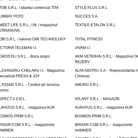
TOB S.R.L. / aliantul comercial TITA
STYLE PLUS S.R.L.
UBWAY FOTO
SUCCES S.A.
WEET LIFE S.R.L., I.M. / magazinul
TEXTILE-ETALON S.R.L.
ERRANOVA
OBI S.R.L. / salonul DMI TECHNOLOGY
TOTAL FITNESS
ICTORIA TELEMAN I.I.
VIVAM I.I.
GROSTILI S.R.L. - Baza angro
AKM-VETERAN S.R.L. - Magazinul 
REZERV
LEXANDRU-CHELARU I.I. - Magazinul
ALFA-NISTRU S.A. - Reprezentanta i
pecializat FRESH & JOY
Chisinau
LTOSAN S.R.L. - Centrul de serviciu
AMURG S.R.L.
echnic
SPECT-3 S.R.L.
ATLANT S.R.L. - MAGAZIN
URATUS S.R.L. - magazinul AUR
AURATUS S.R.L. - magazinul AUR
OSMOS-PRIM S.R.L.
BOSMOS-PRIM S.R.L.
RISAR-COM S.R.L. - magazinele
BRISAR-COM S.R.L. - magazinele
AMMER
HAMMER