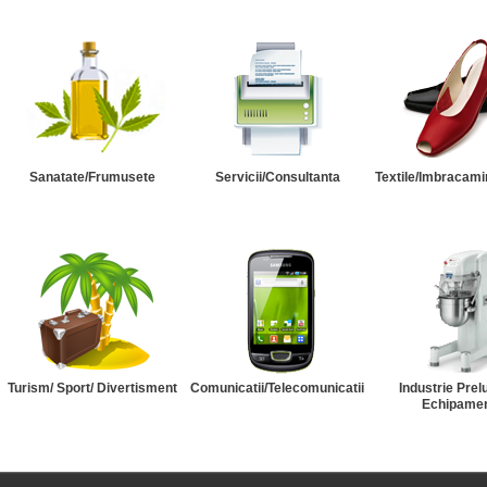
Sanatate/Frumusete
Servicii/Consultanta
Textile/Imbracami
Turism/ Sport/ Divertisment
Comunicatii/Telecomunicatii
Industrie Prel
Echipame