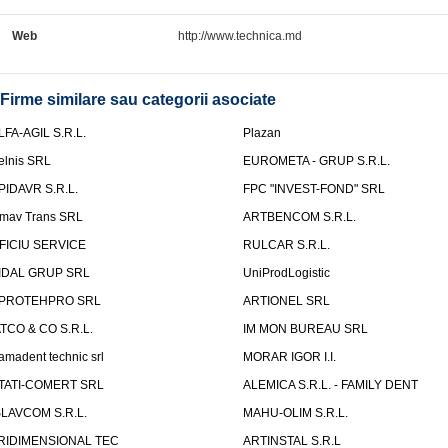
Web
http://www.technica.md
Firme similare sau categorii asociate
LFA-AGIL S.R.L.
Plazan
elnis SRL
EUROMETA - GRUP S.R.L.
PIDAVR S.R.L.
FPC "INVEST-FOND" SRL
mav Trans SRL
ARTBENCOM S.R.L.
FICIU SERVICE
RULCAR S.R.L.
IDAL GRUP SRL
UniProdLogistic
PROTEHPRO SRL
ARTIONEL SRL
ATCO & CO S.R.L.
IM MON BUREAU SRL
amadent technic srl
MORAR IGOR I.I.
TATI-COMERT SRL
ALEMICA S.R.L. - FAMILY DENT
SLAVCOM S.R.L.
MAHU-OLIM S.R.L.
RIDIMENSIONAL TEC
ARTINSTAL S.R.L