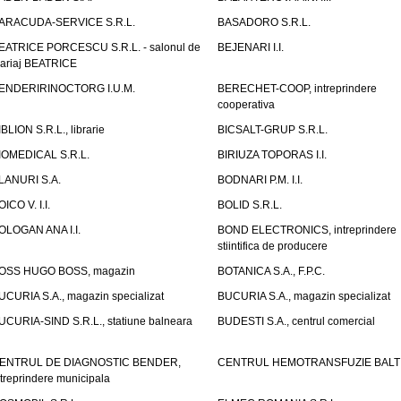
ARACUDA-SERVICE S.R.L.
BASADORO S.R.L.
EATRICE PORCESCU S.R.L. - salonul de
BEJENARI I.I.
ariaj BEATRICE
ENDERIRINOCTORG I.U.M.
BERECHET-COOP, intreprindere
cooperativa
IBLION S.R.L., librarie
BICSALT-GRUP S.R.L.
IOMEDICAL S.R.L.
BIRIUZA TOPORAS I.I.
LANURI S.A.
BODNARI P.M. I.I.
OICO V. I.I.
BOLID S.R.L.
OLOGAN ANA I.I.
BOND ELECTRONICS, intreprindere
stiintifica de producere
OSS HUGO BOSS, magazin
BOTANICA S.A., F.P.C.
UCURIA S.A., magazin specializat
BUCURIA S.A., magazin specializat
UCURIA-SIND S.R.L., statiune balneara
BUDESTI S.A., centrul comercial
ENTRUL DE DIAGNOSTIC BENDER,
CENTRUL HEMOTRANSFUZIE BALT
ntreprindere municipala