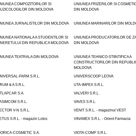
NIUNEA COMPOZITORILOR SI
UNIUNEA FRIZERILOR SI COSMETI
UZICOLOGILOR DIN MOLDOVA
DIN MOLDOVA
NIUNEA JURNALISTILOR DIN MOLDOVA
UNIUNEA MARINARILOR DIN MOLD
NIUNEA NATIONALA A STUDENTILOR SI
UNIUNEA PRODUCATORILOR DE Z
INERETULUI DIN REPUBLICA MOLDOVA
DIN MOLDOVA
NIUNEA TEATRALA DIN MOLDOVA
UNIUNEA TEHNICO-STIINTIFICA A
CONSTRUCTORILOR DIN REPUBLI
MOLDOVA
NIVERSAL-FARM S.R.L.
UNIVERSCOOP LEOVA
RUM & A S.R.L.
UTA-IMPEX S.R.L.
TLAPCAR S.A.
VALVERI S.R.L.
ASIMCOM S.R.L.
VAVES S.R.L.
ECTOR V-N S.R.L.
VENIT S.R.L. - magazinul VEST
ETUS S.R.L. - magazin Lotos
VINAMEX S.R.L. - Orient Farmacia
IORICA-COSMETIC S.A.
VIOTA-COMP S.R.L.