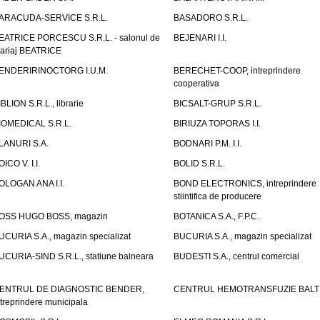
ARACUDA-SERVICE S.R.L.
BASADORO S.R.L.
EATRICE PORCESCU S.R.L. - salonul de
BEJENARI I.I.
ariaj BEATRICE
ENDERIRINOCTORG I.U.M.
BERECHET-COOP, intreprindere
cooperativa
IBLION S.R.L., librarie
BICSALT-GRUP S.R.L.
IOMEDICAL S.R.L.
BIRIUZA TOPORAS I.I.
LANURI S.A.
BODNARI P.M. I.I.
OICO V. I.I.
BOLID S.R.L.
OLOGAN ANA I.I.
BOND ELECTRONICS, intreprindere
stiintifica de producere
OSS HUGO BOSS, magazin
BOTANICA S.A., F.P.C.
UCURIA S.A., magazin specializat
BUCURIA S.A., magazin specializat
UCURIA-SIND S.R.L., statiune balneara
BUDESTI S.A., centrul comercial
ENTRUL DE DIAGNOSTIC BENDER,
CENTRUL HEMOTRANSFUZIE BALT
ntreprindere municipala