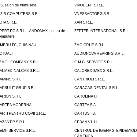
IS, salon de frumusete
VIVODENT S.R.L.
IZIR COMPUTERS S.R.L.
VNESBACTORG S.R.L.
OTA S.R.L.
XAN S.R.L.
PERT PC S.R.L. - ANDOMAX, centru de
ZEPTER INTERNATIONAL S.R.L.
omputere
IMBRU FC, CHISINAU
ZMC-GRUP S.R.L.
CTUALI
AUDIONOVA HEARING S.R.L.
ZMOL COMPANY S.R.L.
C.M.G. SERVICE S.R.L.
ALMED-NALCAS S.R.L.
CALOREX-IMEX S.R.L.
AMINS S.R.L.
CANTRIOLI S.R.L.
APSULIT-GRUP S.R.L.
CARACAS-DENTAL S.R.L.
ARION S.R.L.
CAROLINA I.I.
ARTEA MODERNA
CARTEA S.A.
ARTI PENTRU COPII S.R.L.
CARTUS I.S.
AZANTIP S.R.L.
CEBAN V.I. I.I.
EMP SERVICE S.R.L.
CENTRUL DE IGIENA SI EPIDEMIOL
CAMENCA