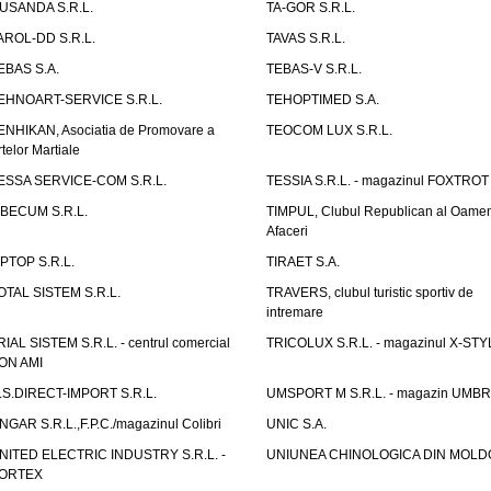
USANDA S.R.L.
TA-GOR S.R.L.
AROL-DD S.R.L.
TAVAS S.R.L.
EBAS S.A.
TEBAS-V S.R.L.
EHNOART-SERVICE S.R.L.
TEHOPTIMED S.A.
ENHIKAN, Asociatia de Promovare a
TEOCOM LUX S.R.L.
rtelor Martiale
ESSA SERVICE-COM S.R.L.
TESSIA S.R.L. - magazinul FOXTROT
IBECUM S.R.L.
TIMPUL, Clubul Republican al Oamen
Afaceri
IPTOP S.R.L.
TIRAET S.A.
OTAL SISTEM S.R.L.
TRAVERS, clubul turistic sportiv de
intremare
RIAL SISTEM S.R.L. - centrul comercial
TRICOLUX S.R.L. - magazinul X-STY
ON AMI
.S.DIRECT-IMPORT S.R.L.
UMSPORT M S.R.L. - magazin UMB
NGAR S.R.L.,F.P.C./magazinul Colibri
UNIC S.A.
NITED ELECTRIC INDUSTRY S.R.L. -
UNIUNEA CHINOLOGICA DIN MOLD
ORTEX