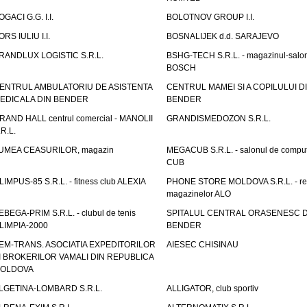
OGACI G.G. I.I.
BOLOTNOV GROUP I.I.
ORS IULIU I.I.
BOSNALIJEK d.d. SARAJEVO
RANDLUX LOGISTIC S.R.L.
BSHG-TECH S.R.L. - magazinul-salo
BOSCH
ENTRUL AMBULATORIU DE ASISTENTA
CENTRUL MAMEI SI A COPILULUI D
EDICALA DIN BENDER
BENDER
RAND HALL centrul comercial - MANOLII
GRANDISMEDOZON S.R.L.
.R.L.
UMEA CEASURILOR, magazin
MEGACUB S.R.L. - salonul de compu
CUB
LIMPUS-85 S.R.L. - fitness club ALEXIA
PHONE STORE MOLDOVA S.R.L. - re
magazinelor ALO
EBEGA-PRIM S.R.L. - clubul de tenis
SPITALUL CENTRAL ORASENESC D
LIMPIA-2000
BENDER
EM-TRANS. ASOCIATIA EXPEDITORILOR
AIESEC CHISINAU
I BROKERILOR VAMALI DIN REPUBLICA
OLDOVA
LGETINA-LOMBARD S.R.L.
ALLIGATOR, club sportiv