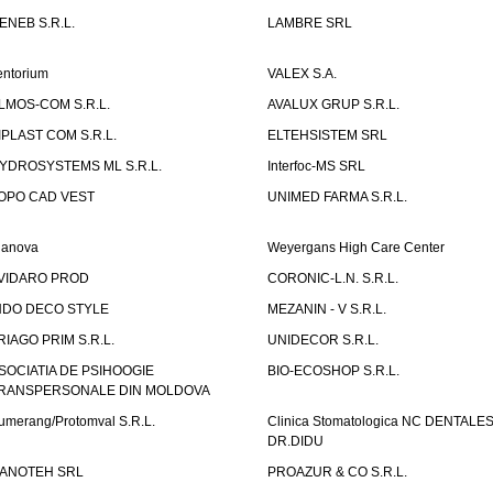
ENEB S.R.L.
LAMBRE SRL
entorium
VALEX S.A.
LMOS-COM S.R.L.
AVALUX GRUP S.R.L.
IPLAST COM S.R.L.
ELTEHSISTEM SRL
YDROSYSTEMS ML S.R.L.
Interfoc-MS SRL
OPO CAD VEST
UNIMED FARMA S.R.L.
ianova
Weyergans High Care Center
VIDARO PROD
CORONIC-L.N. S.R.L.
NDO DECO STYLE
MEZANIN - V S.R.L.
RIAGO PRIM S.R.L.
UNIDECOR S.R.L.
SOCIATIA DE PSIHOOGIE
BIO-ECOSHOP S.R.L.
RANSPERSONALE DIN MOLDOVA
umerang/Protomval S.R.L.
Clinica Stomatologica NC DENTALE
DR.DIDU
ANOTEH SRL
PROAZUR & CO S.R.L.