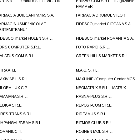
VRI S.R.L. - centrul medical VICTOR
BRISAR-COM S.R.L. - magazinele
HAMMER
ARMACIA BUIUCANI nr.465 S.A.
FARMACIA DRUMUL VIILOR
ARMACIA USMF "NICOLAE
FIDESCO, market CIOCANA S.A.
ESTEMITEANU"
IDESCO, market FIOLEN S.R.L.
FIDESCO, market ROMANITA S.A.
ORS COMPUTER S.R.L.
FOTO RAPID S.R.L.
ALATUS-COM S.R.L.
GREEN HILLS MARKET S.R.L.
TRA A. I.I.
M.A.G. S.R.L.
AXIVIABIL S.R.L.
MAXLINIE / Computer Center MCS
ILORA-LUX C.P.
NEOMATRIX S.R.L. - MATRIX
AMAIANA S.R.L.
RASNA-PLUS S.R.L.
EDIGA S.R.L.
REPOST-COM S.R.L.
IBES-TRANS S.R.L.
RIDEAMUS S.R.L.
IHPANGALFARMA S.R.L.
RITMOS CLUB S.R.L.
OMANIUC I.I.
ROSHEN MOL S.R.L.