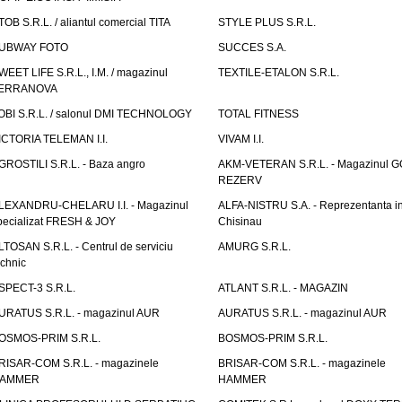
TOB S.R.L. / aliantul comercial TITA
STYLE PLUS S.R.L.
UBWAY FOTO
SUCCES S.A.
WEET LIFE S.R.L., I.M. / magazinul
TEXTILE-ETALON S.R.L.
ERRANOVA
OBI S.R.L. / salonul DMI TECHNOLOGY
TOTAL FITNESS
ICTORIA TELEMAN I.I.
VIVAM I.I.
GROSTILI S.R.L. - Baza angro
AKM-VETERAN S.R.L. - Magazinul 
REZERV
LEXANDRU-CHELARU I.I. - Magazinul
ALFA-NISTRU S.A. - Reprezentanta i
pecializat FRESH & JOY
Chisinau
LTOSAN S.R.L. - Centrul de serviciu
AMURG S.R.L.
echnic
SPECT-3 S.R.L.
ATLANT S.R.L. - MAGAZIN
URATUS S.R.L. - magazinul AUR
AURATUS S.R.L. - magazinul AUR
OSMOS-PRIM S.R.L.
BOSMOS-PRIM S.R.L.
RISAR-COM S.R.L. - magazinele
BRISAR-COM S.R.L. - magazinele
AMMER
HAMMER