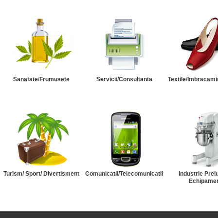
Sanatate/Frumusete
Servicii/Consultanta
Textile/Imbracami
Turism/ Sport/ Divertisment
Comunicatii/Telecomunicatii
Industrie Prel
Echipame