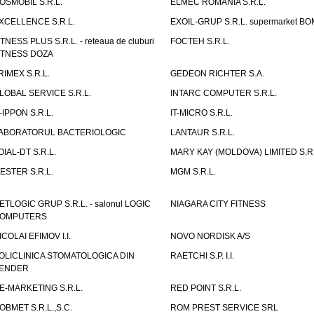
OSMOBIL S.R.L.
ELMEC ROMANIA S.R.L.
XCELLENCE S.R.L.
EXOIL-GRUP S.R.L. supermarket B
ITNESS PLUS S.R.L. - reteaua de cluburi
FOCTEH S.R.L.
ITNESS DOZA
RIMEX S.R.L.
GEDEON RICHTER S.A.
LOBAL SERVICE S.R.L.
INTARC COMPUTER S.R.L.
T-IPPON S.R.L.
IT-MICRO S.R.L.
ABORATORUL BACTERIOLOGIC
LANTAUR S.R.L.
OIAL-DT S.R.L.
MARY KAY (MOLDOVA) LIMITED S.R.
ESTER S.R.L.
MGM S.R.L.
ETLOGIC GRUP S.R.L. - salonul LOGIC
NIAGARA CITY FITNESS
OMPUTERS
ICOLAI EFIMOV I.I.
NOVO NORDISK A/S
OLICLINICA STOMATOLOGICA DIN
RAETCHI S.P. I.I.
ENDER
E-MARKETING S.R.L.
RED POINT S.R.L.
OBMET S.R.L.,S.C.
ROM PREST SERVICE SRL