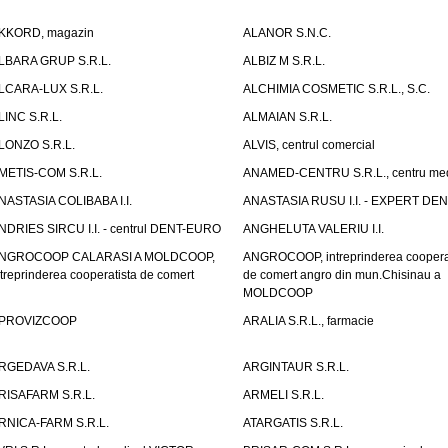
KKORD, magazin
ALANOR S.N.C.
LBARA GRUP S.R.L.
ALBIZ M S.R.L.
LCARA-LUX S.R.L.
ALCHIMIA COSMETIC S.R.L., S.C.
LINC S.R.L.
ALMAIAN S.R.L.
LONZO S.R.L.
ALVIS, centrul comercial
METIS-COM S.R.L.
ANAMED-CENTRU S.R.L., centru med
NASTASIA COLIBABA I.I.
ANASTASIA RUSU I.I. - EXPERT DE
NDRIES SIRCU I.I. - centrul DENT-EURO
ANGHELUTA VALERIU I.I.
NGROCOOP CALARASI A MOLDCOOP,
ANGROCOOP, intreprinderea coopera
ntreprinderea cooperatista de comert
de comert angro din mun.Chisinau a
MOLDCOOP
PROVIZCOOP
ARALIA S.R.L., farmacie
RGEDAVA S.R.L.
ARGINTAUR S.R.L.
RISAFARM S.R.L.
ARMELI S.R.L.
RNICA-FARM S.R.L.
ATARGATIS S.R.L.