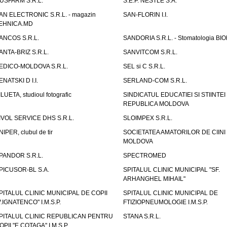
USFARM S.R.L.
S.E.P. NESTLE S.A.
AN ELECTRONIC S.R.L. - magazin
SAN-FLORIN I.I.
EHNICA.MD
ANCOS S.R.L.
SANDORIA S.R.L. - Stomatologia BI
ANTA-BRIZ S.R.L.
SANVITCOM S.R.L.
EDICO-MOLDOVA S.R.L.
SEL si C S.R.L.
ENATSKI D I.I.
SERLAND-COM S.R.L.
ILUETA, studioul fotografic
SINDICATUL EDUCATIEI SI STIINTEI
REPUBLICA MOLDOVA
IVOL SERVICE DHS S.R.L.
SLOIMPEX S.R.L.
NIPER, clubul de tir
SOCIETATEA AMATORILOR DE CIINI
MOLDOVA
PANDOR S.R.L.
SPECTROMED
PICUSOR-BL S.A.
SPITALUL CLINIC MUNICIPAL "SF.
ARHANGHEL MIHAIL"
PITALUL CLINIC MUNICIPAL DE COPII
SPITALUL CLINIC MUNICIPAL DE
V.IGNATENCO" I.M.S.P.
FTIZIOPNEUMOLOGIE I.M.S.P.
PITALUL CLINIC REPUBLICAN PENTRU
STANA S.R.L.
OPII "E.COTAGA" I.M.S.P.