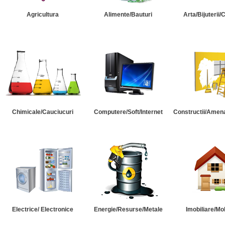
Agricultura
Alimente/Bauturi
Arta/Bijuterii/
Chimicale/Cauciucuri
Computere/Soft/Internet
Constructii/Amena
Electrice/ Electronice
Energie/Resurse/Metale
Imobiliare/Mob