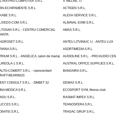
LTRA-PRO COMPUTER S.R.L.
V. MELNIC I.I.
BN-ECHIPAMENTE S.R.L.
ACTIGEN S.R.L.
KABE S.R.L.
ALEXA-SERVICE S.R.L.
LIVEDS-COM S.R.L.
ALMAVAL-EXIM S.R.L.
LTOSAN S.R.L - CENTRU COMERCIAL
AMAS S.R.L.
AKITA
NGROSET S.R.L.
ANTEU LITVINIUC I.I. - ANTEU LUX
RIANA S.R.L.
ASORTIMEDIA S.R.L.
TRIUM S.R.L. - ANGELICA, salon de mariaj
AUDIOLINE S.R.L. - PRO AUDIO CE
UREOLA-1 S.R.L.
AUSTRAL OFFICE SUPPLIES S.R.L.
ALTO-COMERT S.R.L. - reprezentant
BANDAIRA S.R.L.
RAFT-BEARINGS
ENT CONSULT S.R.L. - ZIMBET 32
DEWAX S.R.L.
INA MEDICA S.R.L.
ECOSPORT GYM, fitness-club
ADU S.R.L.
RASMAT IMPEX S.R.L.
UCCES S.R.L.
TEHNOSFERA S.R.L.
ONATIS S.R.L.
TRADAC GRUP S.R.L.