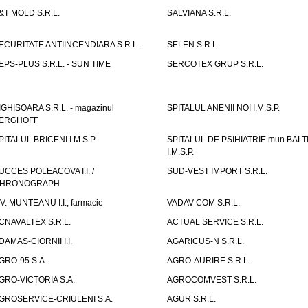
&T MOLD S.R.L.
SALVIANA S.R.L.
ECURITATE ANTIINCENDIARA S.R.L.
SELEN S.R.L.
EPS-PLUS S.R.L. - SUN TIME
SERCOTEX GRUP S.R.L.
IGHISOARA S.R.L. - magazinul
SPITALUL ANENII NOI I.M.S.P.
ERGHOFF
PITALUL BRICENI I.M.S.P.
SPITALUL DE PSIHIATRIE mun.BALT
I.M.S.P.
UCCES POLEACOVA I.I. /
SUD-VEST IMPORT S.R.L.
HRONOGRAPH
.V. MUNTEANU I.I., farmacie
VADAV-COM S.R.L.
CNAVALTEX S.R.L.
ACTUAL SERVICE S.R.L.
DAMAS-CIORNII I.I.
AGARICUS-N S.R.L.
GRO-95 S.A.
AGRO-AURIRE S.R.L.
GRO-VICTORIA S.A.
AGROCOMVEST S.R.L.
GROSERVICE-CRIULENI S.A.
AGUR S.R.L.