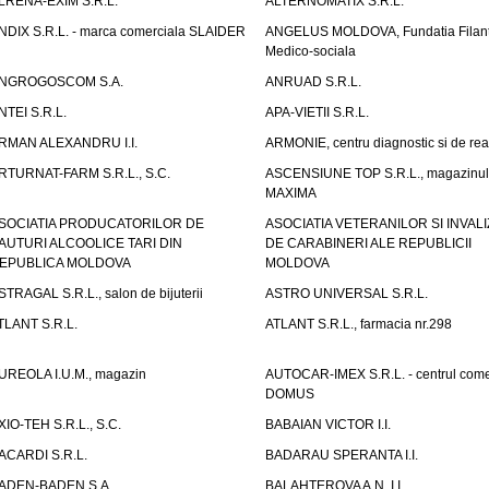
LRENA-EXIM S.R.L.
ALTERNOMATIX S.R.L.
NDIX S.R.L. - marca comerciala SLAIDER
ANGELUS MOLDOVA, Fundatia Filant
Medico-sociala
NGROGOSCOM S.A.
ANRUAD S.R.L.
NTEI S.R.L.
APA-VIETII S.R.L.
RMAN ALEXANDRU I.I.
ARMONIE, centru diagnostic si de reab
RTURNAT-FARM S.R.L., S.C.
ASCENSIUNE TOP S.R.L., magazinul
MAXIMA
SOCIATIA PRODUCATORILOR DE
ASOCIATIA VETERANILOR SI INVALI
AUTURI ALCOOLICE TARI DIN
DE CARABINERI ALE REPUBLICII
EPUBLICA MOLDOVA
MOLDOVA
STRAGAL S.R.L., salon de bijuterii
ASTRO UNIVERSAL S.R.L.
TLANT S.R.L.
ATLANT S.R.L., farmacia nr.298
UREOLA I.U.M., magazin
AUTOCAR-IMEX S.R.L. - centrul come
DOMUS
XIO-TEH S.R.L., S.C.
BABAIAN VICTOR I.I.
ACARDI S.R.L.
BADARAU SPERANTA I.I.
ADEN-BADEN S.A.
BALAHTEROVA A.N. I.I.