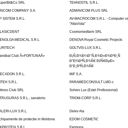
uperBit&Co SRL
TEHNOSTIL S.R.L.
INCOM COMPANY S.A.
ADMAVICOM PLUS SRL
P SISTEM S.R.L.
AV-MACROCOM S.R.L. - Computer ce
"AltaVista"
LASICDENT
Cosmomedfarm SRL
ENOLGA MEDICAL S.R.L.
DENOVA Royal Cosmetic Projects
URITECH
GOLTVIS-LUX S.R.L.
andbal Club Â«FORTUNAÂ»
Ð¡Ñ‚Ð¾Ð¼Ð°Ñ‚Ð¾Ð»Ð¾Ð³Ð¸Ñ
Ð”Ð¾ÐºÑ‚Ð¾Ñ€ ÐžÑ€ÐµÐ»
Ð’Ð¸ÐºÑ‚Ð¾Ñ€
ECADON S.R.L.
MiF S.A.
ITEH S.R.L.
PARAMEDCONSULT LMD-c
itmos Club SRL
Solvex Lux (Estel Professional)
TRUGURAS S.R.L., sanatoriu
TRIOM-CORP S.R.L.
ALERI-LUX S.R.L.
Delev Ala
chipamente de protectie in Moldova
EDOM COSMETIC
XPROTEH S.R.L.
Farmona