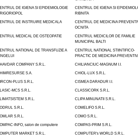
ENTRUL DE IGIENA SI EPIDEMIOLOGIE
CENTRUL DE IGIENA SI EPIDEMIOL
RIGORIOPOL
RIBNITA
ENTRUL DE INSTRUIRE MEDICALA
CENTRUL DE MEDICINA PREVENTI
OCNITA
ENTRUL MEDICAL DE OSTEOPATIE
CENTRUL MEDICILOR DE FAMILIE
MUNICIPAL BALTI
ENTRUL NATIONAL DE TRANSFUZIE A
CENTRUL NATIONAL STIINTIFICO-
INGELUI
PRACTIC DE MEDICINA PREVENTIV
HAVDAR COMPANY S.R.L.
CHILIANCIUC-MAGNUM I.I.
HIMRESURSE S.A.
CHIOL-LUX S.R.L.
IRCON-PLUS S.R.L.
CISMEA DARADUR I.I.
LASIC-MCS S.R.L.
CLASSICORK S.R.L.
LIMATSISTEM S.R.L.
CLIPA MINUNATII S.R.L.
ODRUL S.R.L.
COMELIFO S.R.L.
OMLAR S.R.L.
COMO S.R.L.
OMPAC-INFO, salon de computere
COMPAS-PRIM S.R.L.
OMPUTER MARKET S.R.L.
COMPUTER's WORLD S.R.L.