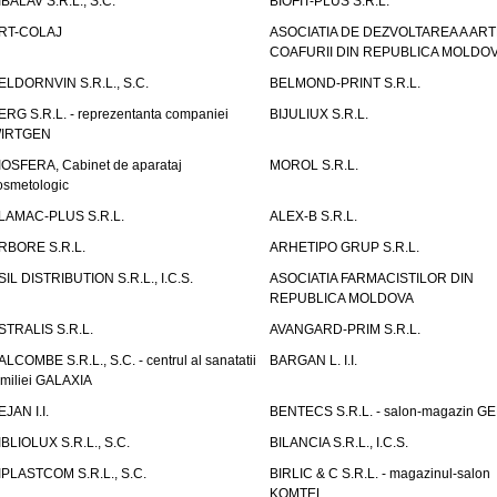
IBALAV S.R.L., S.C.
BIOFIT-PLUS S.R.L.
RT-COLAJ
ASOCIATIA DE DEZVOLTAREA A ART
COAFURII DIN REPUBLICA MOLDO
ELDORNVIN S.R.L., S.C.
BELMOND-PRINT S.R.L.
ERG S.R.L. - reprezentanta companiei
BIJULIUX S.R.L.
IRTGEN
IOSFERA, Cabinet de aparataj
MOROL S.R.L.
osmetologic
LAMAC-PLUS S.R.L.
ALEX-B S.R.L.
RBORE S.R.L.
ARHETIPO GRUP S.R.L.
SIL DISTRIBUTION S.R.L., I.C.S.
ASOCIATIA FARMACISTILOR DIN
REPUBLICA MOLDOVA
STRALIS S.R.L.
AVANGARD-PRIM S.R.L.
ALCOMBE S.R.L., S.C. - centrul al sanatatii
BARGAN L. I.I.
amiliei GALAXIA
EJAN I.I.
BENTECS S.R.L. - salon-magazin G
IBLIOLUX S.R.L., S.C.
BILANCIA S.R.L., I.C.S.
IPLASTCOM S.R.L., S.C.
BIRLIC & C S.R.L. - magazinul-salon
KOMTEL