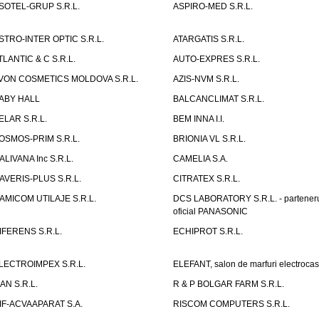
SOTEL-GRUP S.R.L.
ASPIRO-MED S.R.L.
STRO-INTER OPTIC S.R.L.
ATARGATIS S.R.L.
TLANTIC & C S.R.L.
AUTO-EXPRES S.R.L.
VON COSMETICS MOLDOVA S.R.L.
AZIS-NVM S.R.L.
ABY HALL
BALCANCLIMAT S.R.L.
ELAR S.R.L.
BEM INNA I.I.
OSMOS-PRIM S.R.L.
BRIONIA VL S.R.L.
ALIVANA Inc S.R.L.
CAMELIA S.A.
AVERIS-PLUS S.R.L.
CITRATEX S.R.L.
AMICOM UTILAJE S.R.L.
DCS LABORATORY S.R.L. - partener
oficial PANASONIC
IFERENS S.R.L.
ECHIPROT S.R.L.
LECTROIMPEX S.R.L.
ELEFANT, salon de marfuri electrocas
IAN S.R.L.
R & P BOLGAR FARM S.R.L.
IF-ACVAAPARAT S.A.
RISCOM COMPUTERS S.R.L.