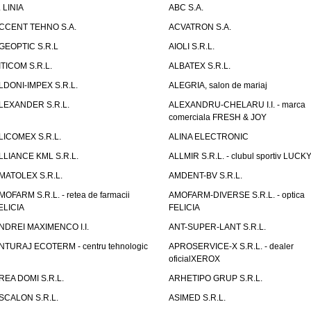
. LINIA
ABC S.A.
CCENT TEHNO S.A.
ACVATRON S.A.
GEOPTIC S.R.L
AIOLI S.R.L.
ITICOM S.R.L.
ALBATEX S.R.L.
LDONI-IMPEX S.R.L.
ALEGRIA, salon de mariaj
LEXANDER S.R.L.
ALEXANDRU-CHELARU I.I. - marca
comerciala FRESH & JOY
LICOMEX S.R.L.
ALINA ELECTRONIC
LLIANCE KML S.R.L.
ALLMIR S.R.L. - clubul sportiv LUCKY
MATOLEX S.R.L.
AMDENT-BV S.R.L.
MOFARM S.R.L. - retea de farmacii
AMOFARM-DIVERSE S.R.L. - optica
ELICIA
FELICIA
NDREI MAXIMENCO I.I.
ANT-SUPER-LANT S.R.L.
NTURAJ ECOTERM - centru tehnologic
APROSERVICE-X S.R.L. - dealer
oficialXEROX
REA DOMI S.R.L.
ARHETIPO GRUP S.R.L.
SCALON S.R.L.
ASIMED S.R.L.