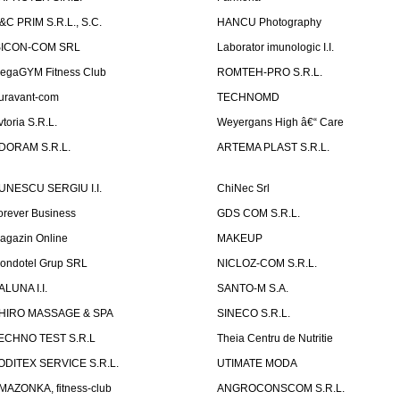
&C PRIM S.R.L., S.C.
HANCU Photography
SICON-COM SRL
Laborator imunologic I.I.
egaGYM Fitness Club
ROMTEH-PRO S.R.L.
uravant-com
TECHNOMD
vtoria S.R.L.
Weyergans High â€“ Care
DORAM S.R.L.
ARTEMA PLAST S.R.L.
UNESCU SERGIU I.I.
ChiNec Srl
orever Business
GDS COM S.R.L.
agazin Online
MAKEUP
ondotel Grup SRL
NICLOZ-COM S.R.L.
ALUNA I.I.
SANTO-M S.A.
HIRO MASSAGE & SPA
SINECO S.R.L.
ECHNO TEST S.R.L
Theia Centru de Nutritie
ODITEX SERVICE S.R.L.
UTIMATE MODA
MAZONKA, fitness-club
ANGROCONSCOM S.R.L.