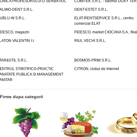
LINICA PROFESORULUI D.SERBATIUC
COMITEK S.R.L. - salonul DOXY TE
ALMIO-DENT S.R.L.
DENT-ESTET S.R.L.
UBLU-W S.R.L.
ELAT-RENTSERVICE S.R.L., centru
comercial ELAT
IDESCO, magazin
FIDESCO, market CIOCANA S.A., filia
LATON VALENTIN I.I.
RIUL VECHI S.R.L.
TAR&STIL S.R.L.
BOSMOS-PRIM S.R.L.
ENTRUL STIINTIFICO-PRACTIC
CITRON, clubul de Internet
ANATATE PUBLICA SI MANAGEMENT
ANITAR
Firme dupa categorii