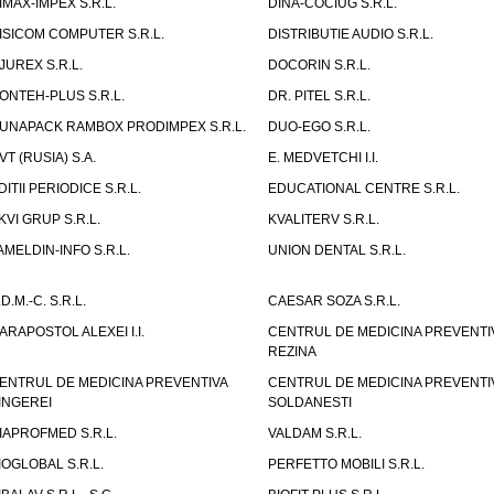
IMAX-IMPEX S.R.L.
DINA-COCIUG S.R.L.
ISICOM COMPUTER S.R.L.
DISTRIBUTIE AUDIO S.R.L.
JUREX S.R.L.
DOCORIN S.R.L.
ONTEH-PLUS S.R.L.
DR. PITEL S.R.L.
UNAPACK RAMBOX PRODIMPEX S.R.L.
DUO-EGO S.R.L.
VT (RUSIA) S.A.
E. MEDVETCHI I.I.
DITII PERIODICE S.R.L.
EDUCATIONAL CENTRE S.R.L.
KVI GRUP S.R.L.
KVALITERV S.R.L.
AMELDIN-INFO S.R.L.
UNION DENTAL S.R.L.
.D.M.-C. S.R.L.
CAESAR SOZA S.R.L.
ARAPOSTOL ALEXEI I.I.
CENTRUL DE MEDICINA PREVENTI
REZINA
ENTRUL DE MEDICINA PREVENTIVA
CENTRUL DE MEDICINA PREVENTI
INGEREI
SOLDANESTI
IAPROFMED S.R.L.
VALDAM S.R.L.
IOGLOBAL S.R.L.
PERFETTO MOBILI S.R.L.