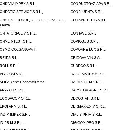
ONDIVIV-IMPEX S.R.L.
CONDUCTGAZ-APA S.R.L.
ONECTIC SERVICE S.R.L.,
CONFLUENTA S.R.L.
ONSTRUCTORUL, sanatoriul-preventoriu
CONSVICTORIA S.R.L.
e baza
ONTATORI-COM S.R.L.
CONTAVE S.R.L.
ONVER-TEST S.R.L.
COPIOSUS S.R.L.
OSMO-COLGANOVA I.I.
COVOARE-LUX S.R.L.
REIT S.R.L.
CRICOVA-VIN S.A.
ROLL S.R.L.
CUBECO S.R.L.
VIN-COM S.R.L.
DAAC-SISTEM S.R.L.
ALILA, centrul sanatatii femeii
DALMA-COM S.R.L.
AR-RAIU S.R.L.
DARSCOM AGRO S.R.L.
ECODACOM S.R.L.
DECOSTAR S.R.L.
EPOFARM S.R.L.
DERMAX-EXIM S.R.L.
IADIM IMPEX S.R.L.
DIALIS-PRIM S.R.L.
ID-PRIM S.R.L.
DIGICOM PRO S.R.L.