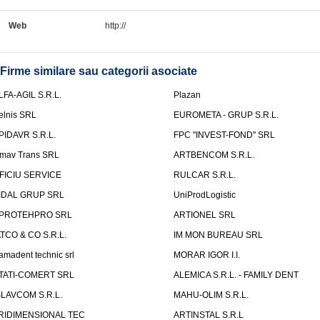
Web
http://
Firme similare sau categorii asociate
LFA-AGIL S.R.L.
Plazan
elnis SRL
EUROMETA - GRUP S.R.L.
PIDAVR S.R.L.
FPC "INVEST-FOND" SRL
mav Trans SRL
ARTBENCOM S.R.L.
FICIU SERVICE
RULCAR S.R.L.
IDAL GRUP SRL
UniProdLogistic
PROTEHPRO SRL
ARTIONEL SRL
ATCO & CO S.R.L.
IM MON BUREAU SRL
amadent technic srl
MORAR IGOR I.I.
TATI-COMERT SRL
ALEMICA S.R.L. - FAMILY DENT
SLAVCOM S.R.L.
MAHU-OLIM S.R.L.
RIDIMENSIONAL TEC
ARTINSTAL S.R.L