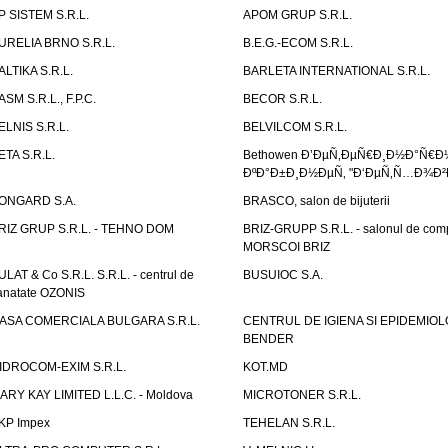
P SISTEM S.R.L.
APOM GRUP S.R.L.
URELIA BRNO S.R.L.
B.E.G.-ECOM S.R.L.
ALTIKA S.R.L.
BARLETA INTERNATIONAL S.R.L.
ASM S.R.L., F.P.C.
BECOR S.R.L.
ELNIS S.R.L.
BELVILCOM S.R.L.
ETA S.R.L.
Bethowen Ð’ÐµÑ‚ÐµÑ€Ð¸Ð½Ð°Ñ€Ð
ÐºÐ°Ð±Ð¸Ð½ÐµÑ‚ "Ð‘ÐµÑ‚Ñ…Ð¾Ð²
ONGARD S.A.
BRASCO, salon de bijuterii
RIZ GRUP S.R.L. - TEHNO DOM
BRIZ-GRUPP S.R.L. - salonul de com
MORSCOI BRIZ
ULAT & Co S.R.L. S.R.L. - centrul de
BUSUIOC S.A.
anatate OZONIS
ASA COMERCIALA BULGARA S.R.L.
CENTRUL DE IGIENA SI EPIDEMIOL
BENDER
IDROCOM-EXIM S.R.L.
KOT.MD
ARY KAY LIMITED L.L.C. - Moldova
MICROTONER S.R.L.
KP Impex
TEHELAN S.R.L.