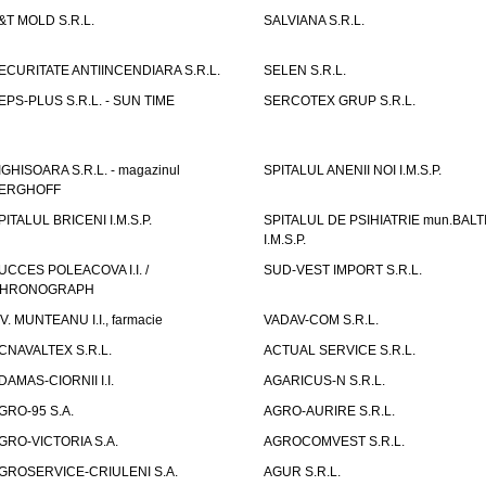
&T MOLD S.R.L.
SALVIANA S.R.L.
ECURITATE ANTIINCENDIARA S.R.L.
SELEN S.R.L.
EPS-PLUS S.R.L. - SUN TIME
SERCOTEX GRUP S.R.L.
IGHISOARA S.R.L. - magazinul
SPITALUL ANENII NOI I.M.S.P.
ERGHOFF
PITALUL BRICENI I.M.S.P.
SPITALUL DE PSIHIATRIE mun.BALT
I.M.S.P.
UCCES POLEACOVA I.I. /
SUD-VEST IMPORT S.R.L.
HRONOGRAPH
.V. MUNTEANU I.I., farmacie
VADAV-COM S.R.L.
CNAVALTEX S.R.L.
ACTUAL SERVICE S.R.L.
DAMAS-CIORNII I.I.
AGARICUS-N S.R.L.
GRO-95 S.A.
AGRO-AURIRE S.R.L.
GRO-VICTORIA S.A.
AGROCOMVEST S.R.L.
GROSERVICE-CRIULENI S.A.
AGUR S.R.L.