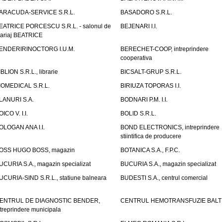
ARACUDA-SERVICE S.R.L.
BASADORO S.R.L.
EATRICE PORCESCU S.R.L. - salonul de
BEJENARI I.I.
ariaj BEATRICE
ENDERIRINOCTORG I.U.M.
BERECHET-COOP, intreprindere
cooperativa
IBLION S.R.L., librarie
BICSALT-GRUP S.R.L.
IOMEDICAL S.R.L.
BIRIUZA TOPORAS I.I.
LANURI S.A.
BODNARI P.M. I.I.
OICO V. I.I.
BOLID S.R.L.
OLOGAN ANA I.I.
BOND ELECTRONICS, intreprindere
stiintifica de producere
OSS HUGO BOSS, magazin
BOTANICA S.A., F.P.C.
UCURIA S.A., magazin specializat
BUCURIA S.A., magazin specializat
UCURIA-SIND S.R.L., statiune balneara
BUDESTI S.A., centrul comercial
ENTRUL DE DIAGNOSTIC BENDER,
CENTRUL HEMOTRANSFUZIE BALT
ntreprindere municipala