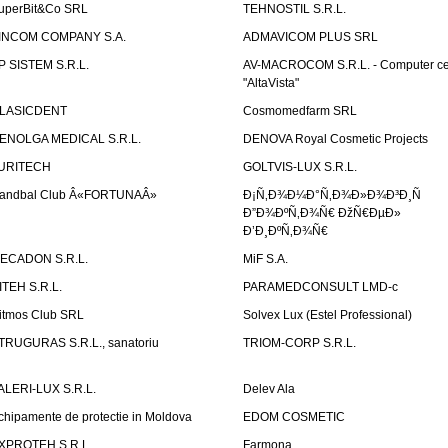
uperBit&Co SRL
TEHNOSTIL S.R.L.
INCOM COMPANY S.A.
ADMAVICOM PLUS SRL
P SISTEM S.R.L.
AV-MACROCOM S.R.L. - Computer ce
"AltaVista"
LASICDENT
Cosmomedfarm SRL
ENOLGA MEDICAL S.R.L.
DENOVA Royal Cosmetic Projects
URITECH
GOLTVIS-LUX S.R.L.
andbal Club Â«FORTUNAÂ»
Ð¡Ñ‚Ð¾Ð¼Ð°Ñ‚Ð¾Ð»Ð¾Ð³Ð¸Ñ
Ð”Ð¾ÐºÑ‚Ð¾Ñ€ ÐžÑ€ÐµÐ»
Ð’Ð¸ÐºÑ‚Ð¾Ñ€
ECADON S.R.L.
MiF S.A.
ITEH S.R.L.
PARAMEDCONSULT LMD-c
itmos Club SRL
Solvex Lux (Estel Professional)
TRUGURAS S.R.L., sanatoriu
TRIOM-CORP S.R.L.
ALERI-LUX S.R.L.
Delev Ala
chipamente de protectie in Moldova
EDOM COSMETIC
XPROTEH S.R.L.
Farmona