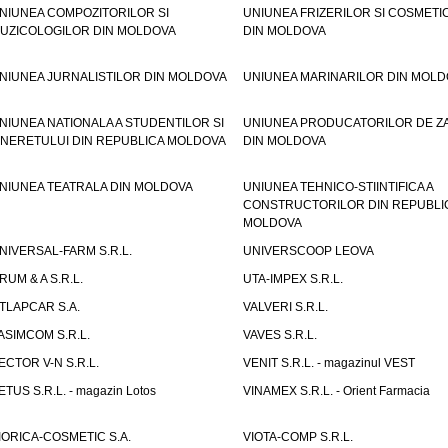
NIUNEA COMPOZITORILOR SI
UNIUNEA FRIZERILOR SI COSMETI
UZICOLOGILOR DIN MOLDOVA
DIN MOLDOVA
NIUNEA JURNALISTILOR DIN MOLDOVA
UNIUNEA MARINARILOR DIN MOLD
NIUNEA NATIONALA A STUDENTILOR SI
UNIUNEA PRODUCATORILOR DE Z
INERETULUI DIN REPUBLICA MOLDOVA
DIN MOLDOVA
NIUNEA TEATRALA DIN MOLDOVA
UNIUNEA TEHNICO-STIINTIFICA A
CONSTRUCTORILOR DIN REPUBLI
MOLDOVA
NIVERSAL-FARM S.R.L.
UNIVERSCOOP LEOVA
RUM & A S.R.L.
UTA-IMPEX S.R.L.
TLAPCAR S.A.
VALVERI S.R.L.
ASIMCOM S.R.L.
VAVES S.R.L.
ECTOR V-N S.R.L.
VENIT S.R.L. - magazinul VEST
ETUS S.R.L. - magazin Lotos
VINAMEX S.R.L. - Orient Farmacia
IORICA-COSMETIC S.A.
VIOTA-COMP S.R.L.