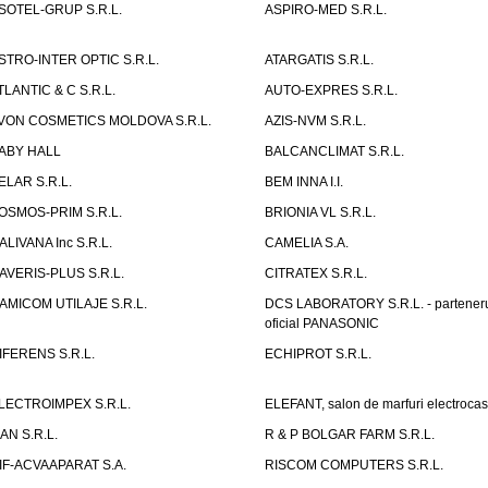
SOTEL-GRUP S.R.L.
ASPIRO-MED S.R.L.
STRO-INTER OPTIC S.R.L.
ATARGATIS S.R.L.
TLANTIC & C S.R.L.
AUTO-EXPRES S.R.L.
VON COSMETICS MOLDOVA S.R.L.
AZIS-NVM S.R.L.
ABY HALL
BALCANCLIMAT S.R.L.
ELAR S.R.L.
BEM INNA I.I.
OSMOS-PRIM S.R.L.
BRIONIA VL S.R.L.
ALIVANA Inc S.R.L.
CAMELIA S.A.
AVERIS-PLUS S.R.L.
CITRATEX S.R.L.
AMICOM UTILAJE S.R.L.
DCS LABORATORY S.R.L. - partener
oficial PANASONIC
IFERENS S.R.L.
ECHIPROT S.R.L.
LECTROIMPEX S.R.L.
ELEFANT, salon de marfuri electrocas
IAN S.R.L.
R & P BOLGAR FARM S.R.L.
IF-ACVAAPARAT S.A.
RISCOM COMPUTERS S.R.L.