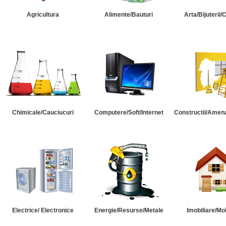
Agricultura
Alimente/Bauturi
Arta/Bijuterii/
Chimicale/Cauciucuri
Computere/Soft/Internet
Constructii/Amena
Electrice/ Electronice
Energie/Resurse/Metale
Imobiliare/Mob