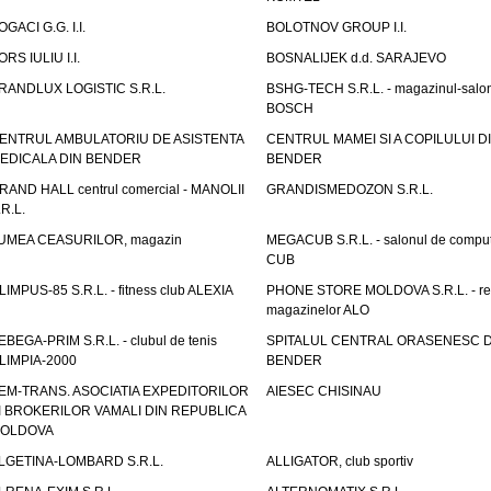
OGACI G.G. I.I.
BOLOTNOV GROUP I.I.
ORS IULIU I.I.
BOSNALIJEK d.d. SARAJEVO
RANDLUX LOGISTIC S.R.L.
BSHG-TECH S.R.L. - magazinul-salo
BOSCH
ENTRUL AMBULATORIU DE ASISTENTA
CENTRUL MAMEI SI A COPILULUI D
EDICALA DIN BENDER
BENDER
RAND HALL centrul comercial - MANOLII
GRANDISMEDOZON S.R.L.
.R.L.
UMEA CEASURILOR, magazin
MEGACUB S.R.L. - salonul de compu
CUB
LIMPUS-85 S.R.L. - fitness club ALEXIA
PHONE STORE MOLDOVA S.R.L. - re
magazinelor ALO
EBEGA-PRIM S.R.L. - clubul de tenis
SPITALUL CENTRAL ORASENESC D
LIMPIA-2000
BENDER
EM-TRANS. ASOCIATIA EXPEDITORILOR
AIESEC CHISINAU
I BROKERILOR VAMALI DIN REPUBLICA
OLDOVA
LGETINA-LOMBARD S.R.L.
ALLIGATOR, club sportiv