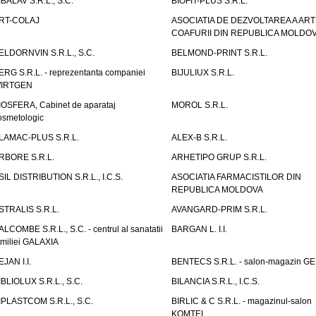
IBALAV S.R.L., S.C.
BIOFIT-PLUS S.R.L.
RT-COLAJ
ASOCIATIA DE DEZVOLTAREA A ART
COAFURII DIN REPUBLICA MOLDO
ELDORNVIN S.R.L., S.C.
BELMOND-PRINT S.R.L.
ERG S.R.L. - reprezentanta companiei
BIJULIUX S.R.L.
IRTGEN
IOSFERA, Cabinet de aparataj
MOROL S.R.L.
osmetologic
LAMAC-PLUS S.R.L.
ALEX-B S.R.L.
RBORE S.R.L.
ARHETIPO GRUP S.R.L.
SIL DISTRIBUTION S.R.L., I.C.S.
ASOCIATIA FARMACISTILOR DIN
REPUBLICA MOLDOVA
STRALIS S.R.L.
AVANGARD-PRIM S.R.L.
ALCOMBE S.R.L., S.C. - centrul al sanatatii
BARGAN L. I.I.
amiliei GALAXIA
EJAN I.I.
BENTECS S.R.L. - salon-magazin G
IBLIOLUX S.R.L., S.C.
BILANCIA S.R.L., I.C.S.
IPLASTCOM S.R.L., S.C.
BIRLIC & C S.R.L. - magazinul-salon
KOMTEL