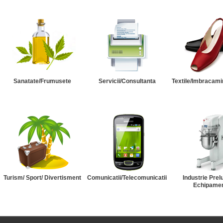
Sanatate/Frumusete
Servicii/Consultanta
Textile/Imbracami
Turism/ Sport/ Divertisment
Comunicatii/Telecomunicatii
Industrie Prel
Echipame