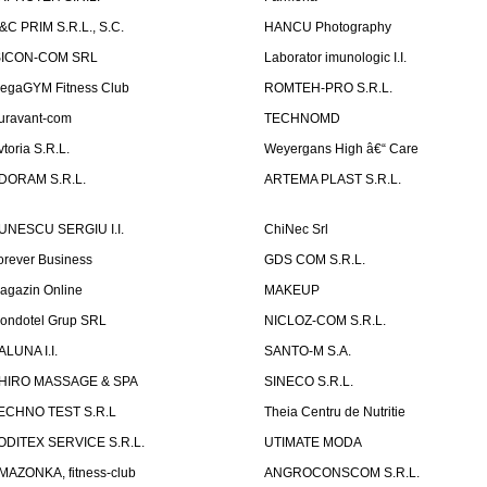
&C PRIM S.R.L., S.C.
HANCU Photography
SICON-COM SRL
Laborator imunologic I.I.
egaGYM Fitness Club
ROMTEH-PRO S.R.L.
uravant-com
TECHNOMD
vtoria S.R.L.
Weyergans High â€“ Care
DORAM S.R.L.
ARTEMA PLAST S.R.L.
UNESCU SERGIU I.I.
ChiNec Srl
orever Business
GDS COM S.R.L.
agazin Online
MAKEUP
ondotel Grup SRL
NICLOZ-COM S.R.L.
ALUNA I.I.
SANTO-M S.A.
HIRO MASSAGE & SPA
SINECO S.R.L.
ECHNO TEST S.R.L
Theia Centru de Nutritie
ODITEX SERVICE S.R.L.
UTIMATE MODA
MAZONKA, fitness-club
ANGROCONSCOM S.R.L.