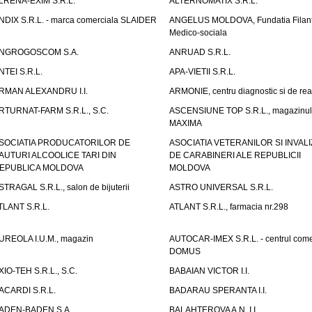
LRENA-EXIM S.R.L.
ALTERNOMATIX S.R.L.
NDIX S.R.L. - marca comerciala SLAIDER
ANGELUS MOLDOVA, Fundatia Filant
Medico-sociala
NGROGOSCOM S.A.
ANRUAD S.R.L.
NTEI S.R.L.
APA-VIETII S.R.L.
RMAN ALEXANDRU I.I.
ARMONIE, centru diagnostic si de reab
RTURNAT-FARM S.R.L., S.C.
ASCENSIUNE TOP S.R.L., magazinul
MAXIMA
SOCIATIA PRODUCATORILOR DE
ASOCIATIA VETERANILOR SI INVALI
AUTURI ALCOOLICE TARI DIN
DE CARABINERI ALE REPUBLICII
EPUBLICA MOLDOVA
MOLDOVA
STRAGAL S.R.L., salon de bijuterii
ASTRO UNIVERSAL S.R.L.
TLANT S.R.L.
ATLANT S.R.L., farmacia nr.298
UREOLA I.U.M., magazin
AUTOCAR-IMEX S.R.L. - centrul come
DOMUS
XIO-TEH S.R.L., S.C.
BABAIAN VICTOR I.I.
ACARDI S.R.L.
BADARAU SPERANTA I.I.
ADEN-BADEN S.A.
BALAHTEROVA A.N. I.I.