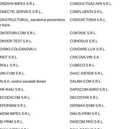
ONDIVIV-IMPEX S.R.L.
CONDUCTGAZ-APA S.R.L.
ONECTIC SERVICE S.R.L.,
CONFLUENTA S.R.L.
ONSTRUCTORUL, sanatoriul-preventoriu
CONSVICTORIA S.R.L.
e baza
ONTATORI-COM S.R.L.
CONTAVE S.R.L.
ONVER-TEST S.R.L.
COPIOSUS S.R.L.
OSMO-COLGANOVA I.I.
COVOARE-LUX S.R.L.
REIT S.R.L.
CRICOVA-VIN S.A.
ROLL S.R.L.
CUBECO S.R.L.
VIN-COM S.R.L.
DAAC-SISTEM S.R.L.
ALILA, centrul sanatatii femeii
DALMA-COM S.R.L.
AR-RAIU S.R.L.
DARSCOM AGRO S.R.L.
ECODACOM S.R.L.
DECOSTAR S.R.L.
EPOFARM S.R.L.
DERMAX-EXIM S.R.L.
IADIM IMPEX S.R.L.
DIALIS-PRIM S.R.L.
ID-PRIM S.R.L.
DIGICOM PRO S.R.L.