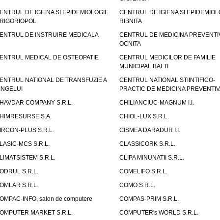
ENTRUL DE IGIENA SI EPIDEMIOLOGIE
CENTRUL DE IGIENA SI EPIDEMIOL
RIGORIOPOL
RIBNITA
ENTRUL DE INSTRUIRE MEDICALA
CENTRUL DE MEDICINA PREVENTI
OCNITA
ENTRUL MEDICAL DE OSTEOPATIE
CENTRUL MEDICILOR DE FAMILIE
MUNICIPAL BALTI
ENTRUL NATIONAL DE TRANSFUZIE A
CENTRUL NATIONAL STIINTIFICO-
INGELUI
PRACTIC DE MEDICINA PREVENTIV
HAVDAR COMPANY S.R.L.
CHILIANCIUC-MAGNUM I.I.
HIMRESURSE S.A.
CHIOL-LUX S.R.L.
IRCON-PLUS S.R.L.
CISMEA DARADUR I.I.
LASIC-MCS S.R.L.
CLASSICORK S.R.L.
LIMATSISTEM S.R.L.
CLIPA MINUNATII S.R.L.
ODRUL S.R.L.
COMELIFO S.R.L.
OMLAR S.R.L.
COMO S.R.L.
OMPAC-INFO, salon de computere
COMPAS-PRIM S.R.L.
OMPUTER MARKET S.R.L.
COMPUTER's WORLD S.R.L.