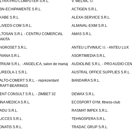
LTRA-PRO COMPUTER S.R.L.
V. MELNIC I.I.
BN-ECHIPAMENTE S.R.L.
ACTIGEN S.R.L.
KABE S.R.L.
ALEXA-SERVICE S.R.L.
LIVEDS-COM S.R.L.
ALMAVAL-EXIM S.R.L.
LTOSAN S.R.L - CENTRU COMERCIAL
AMAS S.R.L.
AKITA
NGROSET S.R.L.
ANTEU LITVINIUC I.I. - ANTEU LUX
RIANA S.R.L.
ASORTIMEDIA S.R.L.
TRIUM S.R.L. - ANGELICA, salon de mariaj
AUDIOLINE S.R.L. - PRO AUDIO CE
UREOLA-1 S.R.L.
AUSTRAL OFFICE SUPPLIES S.R.L.
ALTO-COMERT S.R.L. - reprezentant
BANDAIRA S.R.L.
RAFT-BEARINGS
ENT CONSULT S.R.L. - ZIMBET 32
DEWAX S.R.L.
INA MEDICA S.R.L.
ECOSPORT GYM, fitness-club
ADU S.R.L.
RASMAT IMPEX S.R.L.
UCCES S.R.L.
TEHNOSFERA S.R.L.
ONATIS S.R.L.
TRADAC GRUP S.R.L.