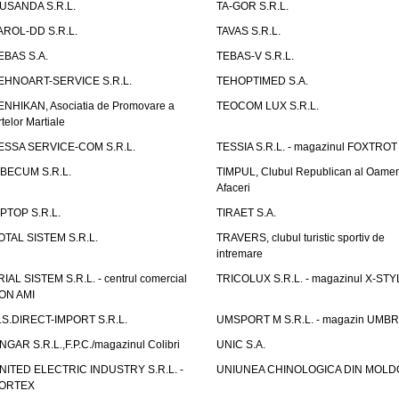
USANDA S.R.L.
TA-GOR S.R.L.
AROL-DD S.R.L.
TAVAS S.R.L.
EBAS S.A.
TEBAS-V S.R.L.
EHNOART-SERVICE S.R.L.
TEHOPTIMED S.A.
ENHIKAN, Asociatia de Promovare a
TEOCOM LUX S.R.L.
rtelor Martiale
ESSA SERVICE-COM S.R.L.
TESSIA S.R.L. - magazinul FOXTROT
IBECUM S.R.L.
TIMPUL, Clubul Republican al Oamen
Afaceri
IPTOP S.R.L.
TIRAET S.A.
OTAL SISTEM S.R.L.
TRAVERS, clubul turistic sportiv de
intremare
RIAL SISTEM S.R.L. - centrul comercial
TRICOLUX S.R.L. - magazinul X-STY
ON AMI
.S.DIRECT-IMPORT S.R.L.
UMSPORT M S.R.L. - magazin UMB
NGAR S.R.L.,F.P.C./magazinul Colibri
UNIC S.A.
NITED ELECTRIC INDUSTRY S.R.L. -
UNIUNEA CHINOLOGICA DIN MOLD
ORTEX