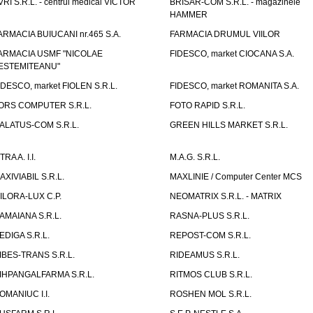
VRI S.R.L. - centrul medical VICTOR
BRISAR-COM S.R.L. - magazinele
HAMMER
ARMACIA BUIUCANI nr.465 S.A.
FARMACIA DRUMUL VIILOR
ARMACIA USMF "NICOLAE
FIDESCO, market CIOCANA S.A.
ESTEMITEANU"
IDESCO, market FIOLEN S.R.L.
FIDESCO, market ROMANITA S.A.
ORS COMPUTER S.R.L.
FOTO RAPID S.R.L.
ALATUS-COM S.R.L.
GREEN HILLS MARKET S.R.L.
TRA A. I.I.
M.A.G. S.R.L.
AXIVIABIL S.R.L.
MAXLINIE / Computer Center MCS
ILORA-LUX C.P.
NEOMATRIX S.R.L. - MATRIX
AMAIANA S.R.L.
RASNA-PLUS S.R.L.
EDIGA S.R.L.
REPOST-COM S.R.L.
IBES-TRANS S.R.L.
RIDEAMUS S.R.L.
IHPANGALFARMA S.R.L.
RITMOS CLUB S.R.L.
OMANIUC I.I.
ROSHEN MOL S.R.L.