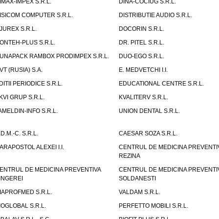
IMAX-IMPEX S.R.L.
DINA-COCIUG S.R.L.
ISICOM COMPUTER S.R.L.
DISTRIBUTIE AUDIO S.R.L.
JUREX S.R.L.
DOCORIN S.R.L.
ONTEH-PLUS S.R.L.
DR. PITEL S.R.L.
UNAPACK RAMBOX PRODIMPEX S.R.L.
DUO-EGO S.R.L.
VT (RUSIA) S.A.
E. MEDVETCHI I.I.
DITII PERIODICE S.R.L.
EDUCATIONAL CENTRE S.R.L.
KVI GRUP S.R.L.
KVALITERV S.R.L.
AMELDIN-INFO S.R.L.
UNION DENTAL S.R.L.
.D.M.-C. S.R.L.
CAESAR SOZA S.R.L.
ARAPOSTOL ALEXEI I.I.
CENTRUL DE MEDICINA PREVENTI
REZINA
ENTRUL DE MEDICINA PREVENTIVA
CENTRUL DE MEDICINA PREVENTI
INGEREI
SOLDANESTI
IAPROFMED S.R.L.
VALDAM S.R.L.
IOGLOBAL S.R.L.
PERFETTO MOBILI S.R.L.