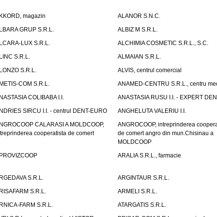
KKORD, magazin
ALANOR S.N.C.
LBARA GRUP S.R.L.
ALBIZ M S.R.L.
LCARA-LUX S.R.L.
ALCHIMIA COSMETIC S.R.L., S.C.
LINC S.R.L.
ALMAIAN S.R.L.
LONZO S.R.L.
ALVIS, centrul comercial
METIS-COM S.R.L.
ANAMED-CENTRU S.R.L., centru med
NASTASIA COLIBABA I.I.
ANASTASIA RUSU I.I. - EXPERT DE
NDRIES SIRCU I.I. - centrul DENT-EURO
ANGHELUTA VALERIU I.I.
NGROCOOP CALARASI A MOLDCOOP,
ANGROCOOP, intreprinderea coopera
ntreprinderea cooperatista de comert
de comert angro din mun.Chisinau a
MOLDCOOP
PROVIZCOOP
ARALIA S.R.L., farmacie
RGEDAVA S.R.L.
ARGINTAUR S.R.L.
RISAFARM S.R.L.
ARMELI S.R.L.
RNICA-FARM S.R.L.
ATARGATIS S.R.L.