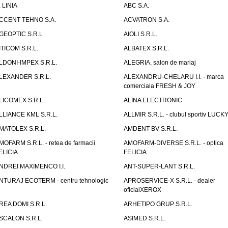
. LINIA
ABC S.A.
CCENT TEHNO S.A.
ACVATRON S.A.
GEOPTIC S.R.L
AIOLI S.R.L.
ITICOM S.R.L.
ALBATEX S.R.L.
LDONI-IMPEX S.R.L.
ALEGRIA, salon de mariaj
LEXANDER S.R.L.
ALEXANDRU-CHELARU I.I. - marca
comerciala FRESH & JOY
LICOMEX S.R.L.
ALINA ELECTRONIC
LLIANCE KML S.R.L.
ALLMIR S.R.L. - clubul sportiv LUCKY
MATOLEX S.R.L.
AMDENT-BV S.R.L.
MOFARM S.R.L. - retea de farmacii
AMOFARM-DIVERSE S.R.L. - optica
ELICIA
FELICIA
NDREI MAXIMENCO I.I.
ANT-SUPER-LANT S.R.L.
NTURAJ ECOTERM - centru tehnologic
APROSERVICE-X S.R.L. - dealer
oficialXEROX
REA DOMI S.R.L.
ARHETIPO GRUP S.R.L.
SCALON S.R.L.
ASIMED S.R.L.