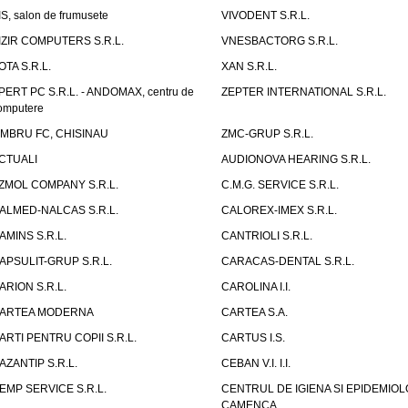
IS, salon de frumusete
VIVODENT S.R.L.
IZIR COMPUTERS S.R.L.
VNESBACTORG S.R.L.
OTA S.R.L.
XAN S.R.L.
PERT PC S.R.L. - ANDOMAX, centru de
ZEPTER INTERNATIONAL S.R.L.
omputere
IMBRU FC, CHISINAU
ZMC-GRUP S.R.L.
CTUALI
AUDIONOVA HEARING S.R.L.
ZMOL COMPANY S.R.L.
C.M.G. SERVICE S.R.L.
ALMED-NALCAS S.R.L.
CALOREX-IMEX S.R.L.
AMINS S.R.L.
CANTRIOLI S.R.L.
APSULIT-GRUP S.R.L.
CARACAS-DENTAL S.R.L.
ARION S.R.L.
CAROLINA I.I.
ARTEA MODERNA
CARTEA S.A.
ARTI PENTRU COPII S.R.L.
CARTUS I.S.
AZANTIP S.R.L.
CEBAN V.I. I.I.
EMP SERVICE S.R.L.
CENTRUL DE IGIENA SI EPIDEMIOL
CAMENCA