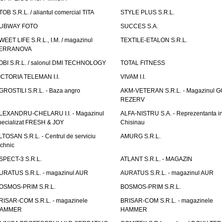
TOB S.R.L. / aliantul comercial TITA
STYLE PLUS S.R.L.
UBWAY FOTO
SUCCES S.A.
WEET LIFE S.R.L., I.M. / magazinul
TEXTILE-ETALON S.R.L.
ERRANOVA
OBI S.R.L. / salonul DMI TECHNOLOGY
TOTAL FITNESS
ICTORIA TELEMAN I.I.
VIVAM I.I.
GROSTILI S.R.L. - Baza angro
AKM-VETERAN S.R.L. - Magazinul 
REZERV
LEXANDRU-CHELARU I.I. - Magazinul
ALFA-NISTRU S.A. - Reprezentanta i
pecializat FRESH & JOY
Chisinau
LTOSAN S.R.L. - Centrul de serviciu
AMURG S.R.L.
echnic
SPECT-3 S.R.L.
ATLANT S.R.L. - MAGAZIN
URATUS S.R.L. - magazinul AUR
AURATUS S.R.L. - magazinul AUR
OSMOS-PRIM S.R.L.
BOSMOS-PRIM S.R.L.
RISAR-COM S.R.L. - magazinele
BRISAR-COM S.R.L. - magazinele
AMMER
HAMMER