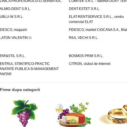
LINICA PROFESORULUI D.SERBATIUC
COMITEK S.R.L. - salonul DOXY TE
ALMIO-DENT S.R.L.
DENT-ESTET S.R.L.
UBLU-W S.R.L.
ELAT-RENTSERVICE S.R.L., centru
comercial ELAT
IDESCO, magazin
FIDESCO, market CIOCANA S.A., filia
LATON VALENTIN I.I.
RIUL VECHI S.R.L.
TAR&STIL S.R.L.
BOSMOS-PRIM S.R.L.
ENTRUL STIINTIFICO-PRACTIC
CITRON, clubul de Internet
ANATATE PUBLICA SI MANAGEMENT
ANITAR
Firme dupa categorii