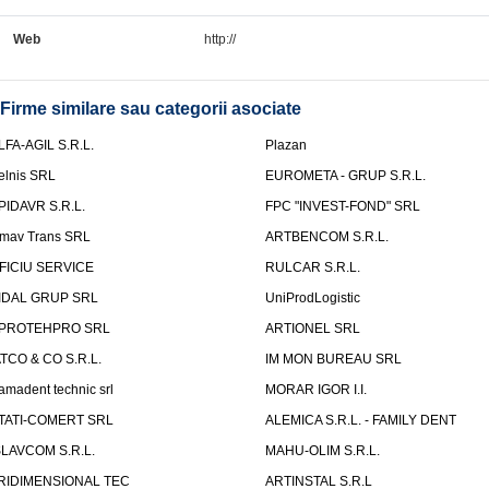
Web
http://
Firme similare sau categorii asociate
LFA-AGIL S.R.L.
Plazan
elnis SRL
EUROMETA - GRUP S.R.L.
PIDAVR S.R.L.
FPC "INVEST-FOND" SRL
mav Trans SRL
ARTBENCOM S.R.L.
FICIU SERVICE
RULCAR S.R.L.
IDAL GRUP SRL
UniProdLogistic
PROTEHPRO SRL
ARTIONEL SRL
ATCO & CO S.R.L.
IM MON BUREAU SRL
amadent technic srl
MORAR IGOR I.I.
TATI-COMERT SRL
ALEMICA S.R.L. - FAMILY DENT
SLAVCOM S.R.L.
MAHU-OLIM S.R.L.
RIDIMENSIONAL TEC
ARTINSTAL S.R.L