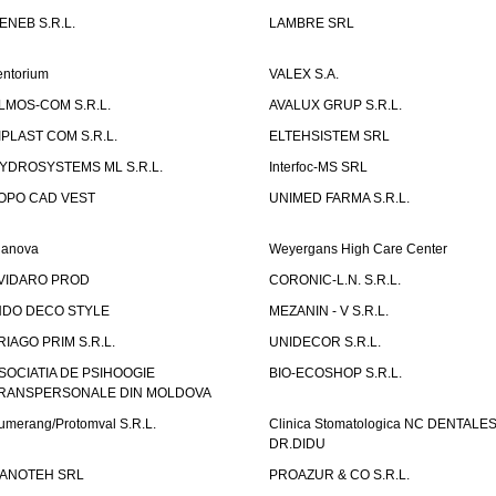
ENEB S.R.L.
LAMBRE SRL
entorium
VALEX S.A.
LMOS-COM S.R.L.
AVALUX GRUP S.R.L.
IPLAST COM S.R.L.
ELTEHSISTEM SRL
YDROSYSTEMS ML S.R.L.
Interfoc-MS SRL
OPO CAD VEST
UNIMED FARMA S.R.L.
ianova
Weyergans High Care Center
VIDARO PROD
CORONIC-L.N. S.R.L.
NDO DECO STYLE
MEZANIN - V S.R.L.
RIAGO PRIM S.R.L.
UNIDECOR S.R.L.
SOCIATIA DE PSIHOOGIE
BIO-ECOSHOP S.R.L.
RANSPERSONALE DIN MOLDOVA
umerang/Protomval S.R.L.
Clinica Stomatologica NC DENTALE
DR.DIDU
ANOTEH SRL
PROAZUR & CO S.R.L.