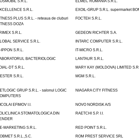
OSMOBIL S.R.L.
ELMEC ROMANIA S.R.L.
XCELLENCE S.R.L.
EXOIL-GRUP S.R.L. supermarket B
ITNESS PLUS S.R.L. - reteaua de cluburi
FOCTEH S.R.L.
ITNESS DOZA
RIMEX S.R.L.
GEDEON RICHTER S.A.
LOBAL SERVICE S.R.L.
INTARC COMPUTER S.R.L.
T-IPPON S.R.L.
IT-MICRO S.R.L.
ABORATORUL BACTERIOLOGIC
LANTAUR S.R.L.
OIAL-DT S.R.L.
MARY KAY (MOLDOVA) LIMITED S.R.
ESTER S.R.L.
MGM S.R.L.
ETLOGIC GRUP S.R.L. - salonul LOGIC
NIAGARA CITY FITNESS
OMPUTERS
ICOLAI EFIMOV I.I.
NOVO NORDISK A/S
OLICLINICA STOMATOLOGICA DIN
RAETCHI S.P. I.I.
ENDER
E-MARKETING S.R.L.
RED POINT S.R.L.
OBMET S.R.L.,S.C.
ROM PREST SERVICE SRL