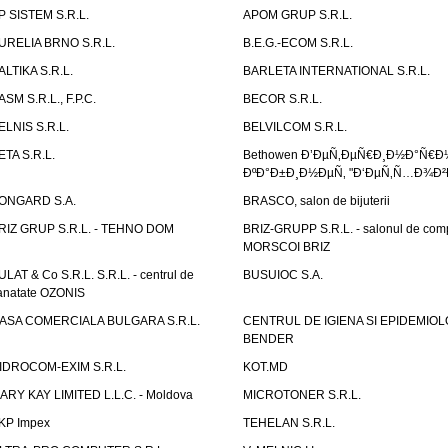
P SISTEM S.R.L.
APOM GRUP S.R.L.
URELIA BRNO S.R.L.
B.E.G.-ECOM S.R.L.
ALTIKA S.R.L.
BARLETA INTERNATIONAL S.R.L.
ASM S.R.L., F.P.C.
BECOR S.R.L.
ELNIS S.R.L.
BELVILCOM S.R.L.
ETA S.R.L.
Bethowen Ð’ÐµÑ‚ÐµÑ€Ð¸Ð½Ð°Ñ€Ð
ÐºÐ°Ð±Ð¸Ð½ÐµÑ‚ "Ð‘ÐµÑ‚Ñ…Ð¾Ð²
ONGARD S.A.
BRASCO, salon de bijuterii
RIZ GRUP S.R.L. - TEHNO DOM
BRIZ-GRUPP S.R.L. - salonul de com
MORSCOI BRIZ
ULAT & Co S.R.L. S.R.L. - centrul de
BUSUIOC S.A.
anatate OZONIS
ASA COMERCIALA BULGARA S.R.L.
CENTRUL DE IGIENA SI EPIDEMIOL
BENDER
IDROCOM-EXIM S.R.L.
KOT.MD
ARY KAY LIMITED L.L.C. - Moldova
MICROTONER S.R.L.
KP Impex
TEHELAN S.R.L.