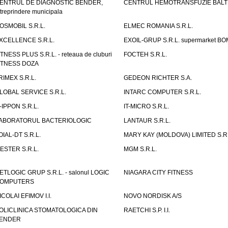
ENTRUL DE DIAGNOSTIC BENDER,
CENTRUL HEMOTRANSFUZIE BALT
ntreprindere municipala
OSMOBIL S.R.L.
ELMEC ROMANIA S.R.L.
XCELLENCE S.R.L.
EXOIL-GRUP S.R.L. supermarket B
ITNESS PLUS S.R.L. - reteaua de cluburi
FOCTEH S.R.L.
ITNESS DOZA
RIMEX S.R.L.
GEDEON RICHTER S.A.
LOBAL SERVICE S.R.L.
INTARC COMPUTER S.R.L.
T-IPPON S.R.L.
IT-MICRO S.R.L.
ABORATORUL BACTERIOLOGIC
LANTAUR S.R.L.
OIAL-DT S.R.L.
MARY KAY (MOLDOVA) LIMITED S.R.
ESTER S.R.L.
MGM S.R.L.
ETLOGIC GRUP S.R.L. - salonul LOGIC
NIAGARA CITY FITNESS
OMPUTERS
ICOLAI EFIMOV I.I.
NOVO NORDISK A/S
OLICLINICA STOMATOLOGICA DIN
RAETCHI S.P. I.I.
ENDER