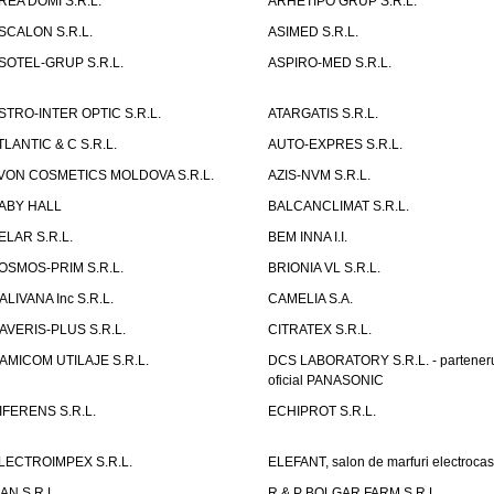
REA DOMI S.R.L.
ARHETIPO GRUP S.R.L.
SCALON S.R.L.
ASIMED S.R.L.
SOTEL-GRUP S.R.L.
ASPIRO-MED S.R.L.
STRO-INTER OPTIC S.R.L.
ATARGATIS S.R.L.
TLANTIC & C S.R.L.
AUTO-EXPRES S.R.L.
VON COSMETICS MOLDOVA S.R.L.
AZIS-NVM S.R.L.
ABY HALL
BALCANCLIMAT S.R.L.
ELAR S.R.L.
BEM INNA I.I.
OSMOS-PRIM S.R.L.
BRIONIA VL S.R.L.
ALIVANA Inc S.R.L.
CAMELIA S.A.
AVERIS-PLUS S.R.L.
CITRATEX S.R.L.
AMICOM UTILAJE S.R.L.
DCS LABORATORY S.R.L. - partener
oficial PANASONIC
IFERENS S.R.L.
ECHIPROT S.R.L.
LECTROIMPEX S.R.L.
ELEFANT, salon de marfuri electrocas
IAN S.R.L.
R & P BOLGAR FARM S.R.L.