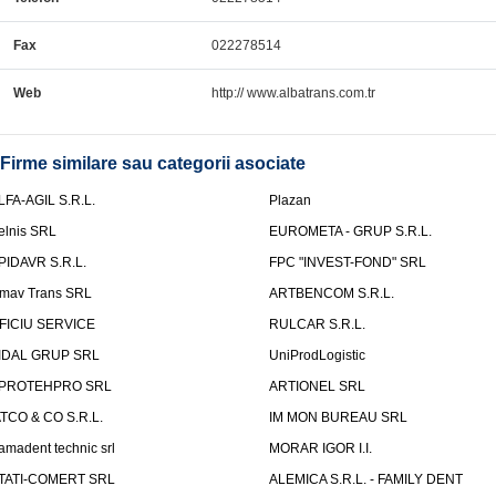
Fax
022278514
Web
http:// www.albatrans.com.tr
Firme similare sau categorii asociate
LFA-AGIL S.R.L.
Plazan
elnis SRL
EUROMETA - GRUP S.R.L.
PIDAVR S.R.L.
FPC "INVEST-FOND" SRL
mav Trans SRL
ARTBENCOM S.R.L.
FICIU SERVICE
RULCAR S.R.L.
IDAL GRUP SRL
UniProdLogistic
PROTEHPRO SRL
ARTIONEL SRL
ATCO & CO S.R.L.
IM MON BUREAU SRL
amadent technic srl
MORAR IGOR I.I.
TATI-COMERT SRL
ALEMICA S.R.L. - FAMILY DENT