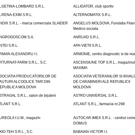
LGETINA-LOMBARD S.R.L.
ALLIGATOR, club sportiv
LRENA-EXIM S.R.L.
ALTERNOMATIX S.R.L.
NDIX S.R.L. - marca comerciala SLAIDER
ANGELUS MOLDOVA, Fundatia Filant
Medico-sociala
NGROGOSCOM S.A.
ANRUAD S.R.L.
NTEI S.R.L.
APA-VIETII S.R.L.
RMAN ALEXANDRU I.I.
ARMONIE, centru diagnostic si de reab
RTURNAT-FARM S.R.L., S.C.
ASCENSIUNE TOP S.R.L., magazinul
MAXIMA
SOCIATIA PRODUCATORILOR DE
ASOCIATIA VETERANILOR SI INVALI
AUTURI ALCOOLICE TARI DIN
DE CARABINERI ALE REPUBLICII
EPUBLICA MOLDOVA
MOLDOVA
STRAGAL S.R.L., salon de bijuterii
ASTRO UNIVERSAL S.R.L.
TLANT S.R.L.
ATLANT S.R.L., farmacia nr.298
UREOLA I.U.M., magazin
AUTOCAR-IMEX S.R.L. - centrul come
DOMUS
XIO-TEH S.R.L., S.C.
BABAIAN VICTOR I.I.