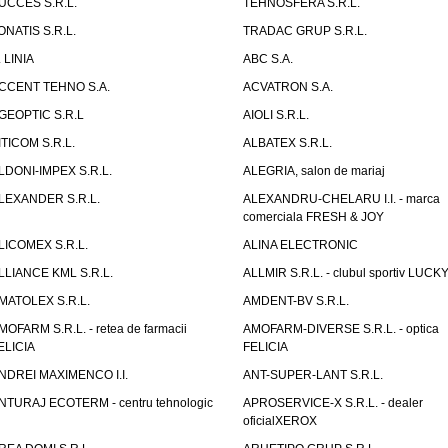
UCCES S.R.L.
TEHNOSFERA S.R.L.
ONATIS S.R.L.
TRADAC GRUP S.R.L.
. LINIA
ABC S.A.
CCENT TEHNO S.A.
ACVATRON S.A.
GEOPTIC S.R.L
AIOLI S.R.L.
ITICOM S.R.L.
ALBATEX S.R.L.
LDONI-IMPEX S.R.L.
ALEGRIA, salon de mariaj
LEXANDER S.R.L.
ALEXANDRU-CHELARU I.I. - marca
comerciala FRESH & JOY
LICOMEX S.R.L.
ALINA ELECTRONIC
LLIANCE KML S.R.L.
ALLMIR S.R.L. - clubul sportiv LUCKY
MATOLEX S.R.L.
AMDENT-BV S.R.L.
MOFARM S.R.L. - retea de farmacii
AMOFARM-DIVERSE S.R.L. - optica
ELICIA
FELICIA
NDREI MAXIMENCO I.I.
ANT-SUPER-LANT S.R.L.
NTURAJ ECOTERM - centru tehnologic
APROSERVICE-X S.R.L. - dealer
oficialXEROX