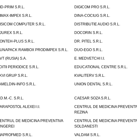
ID-PRIM S.R.L.
DIGICOM PRO S.R.L.
IMAX-IMPEX S.R.L.
DINA-COCIUG S.R.L.
ISICOM COMPUTER S.R.L.
DISTRIBUTIE AUDIO S.R.L.
JUREX S.R.L.
DOCORIN S.R.L.
ONTEH-PLUS S.R.L.
DR. PITEL S.R.L.
UNAPACK RAMBOX PRODIMPEX S.R.L.
DUO-EGO S.R.L.
VT (RUSIA) S.A.
E. MEDVETCHI I.I.
DITII PERIODICE S.R.L.
EDUCATIONAL CENTRE S.R.L.
KVI GRUP S.R.L.
KVALITERV S.R.L.
AMELDIN-INFO S.R.L.
UNION DENTAL S.R.L.
.D.M.-C. S.R.L.
CAESAR SOZA S.R.L.
ARAPOSTOL ALEXEI I.I.
CENTRUL DE MEDICINA PREVENTI
REZINA
ENTRUL DE MEDICINA PREVENTIVA
CENTRUL DE MEDICINA PREVENTI
INGEREI
SOLDANESTI
IAPROFMED S.R.L.
VALDAM S.R.L.