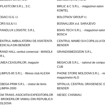
IPLASTCOM S.R.L., S.C.
BIRLIC & C S.R.L. - magazinul-salon
KOMTEL
OGACI G.G. I.I.
BOLOTNOV GROUP I.I.
ORS IULIU I.I.
BOSNALIJEK d.d. SARAJEVO
RANDLUX LOGISTIC S.R.L.
BSHG-TECH S.R.L. - magazinul-salo
BOSCH
ENTRUL AMBULATORIU DE ASISTENTA
CENTRUL MAMEI SI A COPILULUI D
EDICALA DIN BENDER
BENDER
RAND HALL centrul comercial - MANOLII
GRANDISMEDOZON S.R.L.
.R.L.
UMEA CEASURILOR, magazin
MEGACUB S.R.L. - salonul de compu
CUB
LIMPUS-85 S.R.L. - fitness club ALEXIA
PHONE STORE MOLDOVA S.R.L. - re
magazinelor ALO
EBEGA-PRIM S.R.L. - clubul de tenis
SPITALUL CENTRAL ORASENESC D
LIMPIA-2000
BENDER
EM-TRANS. ASOCIATIA EXPEDITORILOR
AIESEC CHISINAU
I BROKERILOR VAMALI DIN REPUBLICA
OLDOVA