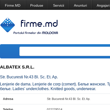
Firme.MD
Produse
Servicii
Anunturi
Angajari
ALBATEX S.R.L.
Str. Bucuresti Nr.43 Bl. Sc. Et. Ap.
Lenjerie de dama. Lenjerie de corp (comert). Белье женское
белье. Ladies' underclothes. Knitted goods, underwear.
Adresa
Str. Bucuresti Nr.43 Bl. Sc. Et. Ap.
Telefon
022278514