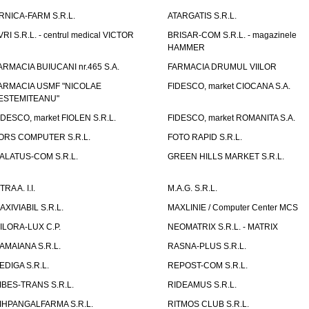
RNICA-FARM S.R.L.
ATARGATIS S.R.L.
VRI S.R.L. - centrul medical VICTOR
BRISAR-COM S.R.L. - magazinele
HAMMER
ARMACIA BUIUCANI nr.465 S.A.
FARMACIA DRUMUL VIILOR
ARMACIA USMF "NICOLAE
FIDESCO, market CIOCANA S.A.
ESTEMITEANU"
IDESCO, market FIOLEN S.R.L.
FIDESCO, market ROMANITA S.A.
ORS COMPUTER S.R.L.
FOTO RAPID S.R.L.
ALATUS-COM S.R.L.
GREEN HILLS MARKET S.R.L.
TRA A. I.I.
M.A.G. S.R.L.
AXIVIABIL S.R.L.
MAXLINIE / Computer Center MCS
ILORA-LUX C.P.
NEOMATRIX S.R.L. - MATRIX
AMAIANA S.R.L.
RASNA-PLUS S.R.L.
EDIGA S.R.L.
REPOST-COM S.R.L.
IBES-TRANS S.R.L.
RIDEAMUS S.R.L.
IHPANGALFARMA S.R.L.
RITMOS CLUB S.R.L.