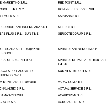
E-MARKETING S.R.L.
RED POINT S.R.L.
OBMET S.R.L.,S.C.
ROM PREST SERVICE SRL
&T MOLD S.R.L.
SALVIANA S.R.L.
ECURITATE ANTIINCENDIARA S.R.L.
SELEN S.R.L.
EPS-PLUS S.R.L. - SUN TIME
SERCOTEX GRUP S.R.L.
IGHISOARA S.R.L. - magazinul
SPITALUL ANENII NOI I.M.S.P.
ERGHOFF
PITALUL BRICENI I.M.S.P.
SPITALUL DE PSIHIATRIE mun.BALT
I.M.S.P.
UCCES POLEACOVA I.I. /
SUD-VEST IMPORT S.R.L.
HRONOGRAPH
.V. MUNTEANU I.I., farmacie
VADAV-COM S.R.L.
CNAVALTEX S.R.L.
ACTUAL SERVICE S.R.L.
DAMAS-CIORNII I.I.
AGARICUS-N S.R.L.
GRO-95 S.A.
AGRO-AURIRE S.R.L.