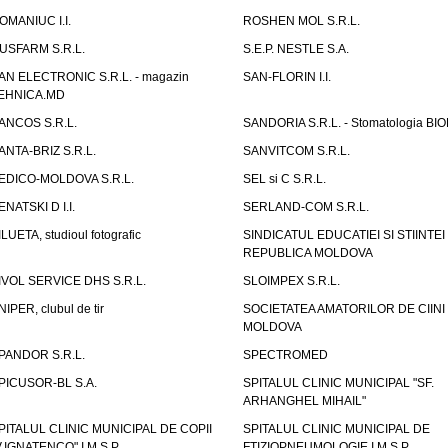
OMANIUC I.I.
ROSHEN MOL S.R.L.
USFARM S.R.L.
S.E.P. NESTLE S.A.
AN ELECTRONIC S.R.L. - magazin
SAN-FLORIN I.I.
EHNICA.MD
ANCOS S.R.L.
SANDORIA S.R.L. - Stomatologia BI
ANTA-BRIZ S.R.L.
SANVITCOM S.R.L.
EDICO-MOLDOVA S.R.L.
SEL si C S.R.L.
ENATSKI D I.I.
SERLAND-COM S.R.L.
ILUETA, studioul fotografic
SINDICATUL EDUCATIEI SI STIINTEI
REPUBLICA MOLDOVA
IVOL SERVICE DHS S.R.L.
SLOIMPEX S.R.L.
NIPER, clubul de tir
SOCIETATEA AMATORILOR DE CIINI
MOLDOVA
PANDOR S.R.L.
SPECTROMED
PICUSOR-BL S.A.
SPITALUL CLINIC MUNICIPAL "SF.
ARHANGHEL MIHAIL"
PITALUL CLINIC MUNICIPAL DE COPII
SPITALUL CLINIC MUNICIPAL DE
V.IGNATENCO" I.M.S.P.
FTIZIOPNEUMOLOGIE I.M.S.P.