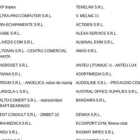
KP Impex
TEHELAN S.R.L.
LTRA-PRO COMPUTER S.R.L.
V. MELNIC I.I.
BN-ECHIPAMENTE S.R.L.
ACTIGEN S.R.L.
KABE S.R.L.
ALEXA-SERVICE S.R.L.
LIVEDS-COM S.R.L.
ALMAVAL-EXIM S.R.L.
LTOSAN S.R.L - CENTRU COMERCIAL
AMAS S.R.L.
AKITA
NGROSET S.R.L.
ANTEU LITVINIUC I.I. - ANTEU LUX
RIANA S.R.L.
ASORTIMEDIA S.R.L.
TRIUM S.R.L. - ANGELICA, salon de mariaj
AUDIOLINE S.R.L. - PRO AUDIO CE
UREOLA-1 S.R.L.
AUSTRAL OFFICE SUPPLIES S.R.L.
ALTO-COMERT S.R.L. - reprezentant
BANDAIRA S.R.L.
RAFT-BEARINGS
ENT CONSULT S.R.L. - ZIMBET 32
DEWAX S.R.L.
INA MEDICA S.R.L.
ECOSPORT GYM, fitness-club
ADU S.R.L.
RASMAT IMPEX S.R.L.