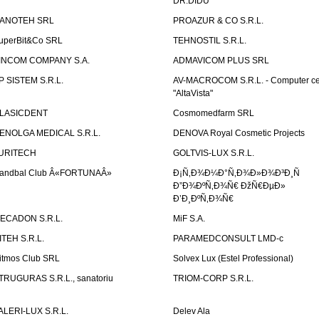
DR.DIDU
ANOTEH SRL
PROAZUR & CO S.R.L.
uperBit&Co SRL
TEHNOSTIL S.R.L.
INCOM COMPANY S.A.
ADMAVICOM PLUS SRL
P SISTEM S.R.L.
AV-MACROCOM S.R.L. - Computer ce
"AltaVista"
LASICDENT
Cosmomedfarm SRL
ENOLGA MEDICAL S.R.L.
DENOVA Royal Cosmetic Projects
URITECH
GOLTVIS-LUX S.R.L.
andbal Club Â«FORTUNAÂ»
Ð¡Ñ‚Ð¾Ð¼Ð°Ñ‚Ð¾Ð»Ð¾Ð³Ð¸Ñ
Ð”Ð¾ÐºÑ‚Ð¾Ñ€ ÐžÑ€ÐµÐ»
Ð’Ð¸ÐºÑ‚Ð¾Ñ€
ECADON S.R.L.
MiF S.A.
ITEH S.R.L.
PARAMEDCONSULT LMD-c
itmos Club SRL
Solvex Lux (Estel Professional)
TRUGURAS S.R.L., sanatoriu
TRIOM-CORP S.R.L.
ALERI-LUX S.R.L.
Delev Ala