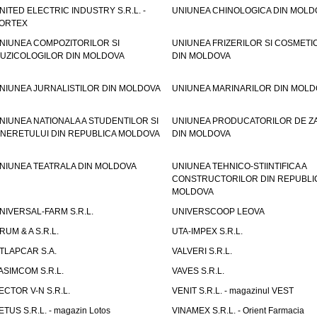
NITED ELECTRIC INDUSTRY S.R.L. -
UNIUNEA CHINOLOGICA DIN MOLD
ORTEX
NIUNEA COMPOZITORILOR SI
UNIUNEA FRIZERILOR SI COSMETI
UZICOLOGILOR DIN MOLDOVA
DIN MOLDOVA
NIUNEA JURNALISTILOR DIN MOLDOVA
UNIUNEA MARINARILOR DIN MOLD
NIUNEA NATIONALA A STUDENTILOR SI
UNIUNEA PRODUCATORILOR DE Z
INERETULUI DIN REPUBLICA MOLDOVA
DIN MOLDOVA
NIUNEA TEATRALA DIN MOLDOVA
UNIUNEA TEHNICO-STIINTIFICA A
CONSTRUCTORILOR DIN REPUBLI
MOLDOVA
NIVERSAL-FARM S.R.L.
UNIVERSCOOP LEOVA
RUM & A S.R.L.
UTA-IMPEX S.R.L.
TLAPCAR S.A.
VALVERI S.R.L.
ASIMCOM S.R.L.
VAVES S.R.L.
ECTOR V-N S.R.L.
VENIT S.R.L. - magazinul VEST
ETUS S.R.L. - magazin Lotos
VINAMEX S.R.L. - Orient Farmacia