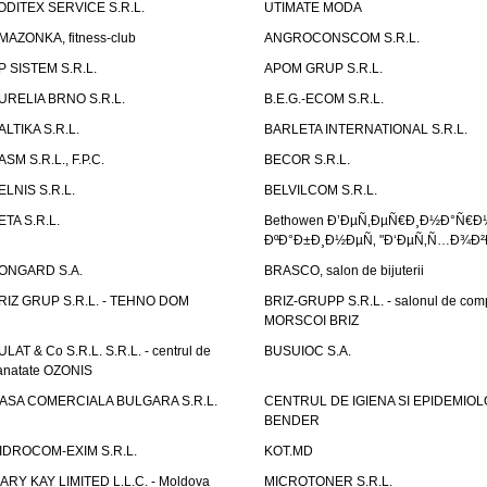
ODITEX SERVICE S.R.L.
UTIMATE MODA
MAZONKA, fitness-club
ANGROCONSCOM S.R.L.
P SISTEM S.R.L.
APOM GRUP S.R.L.
URELIA BRNO S.R.L.
B.E.G.-ECOM S.R.L.
ALTIKA S.R.L.
BARLETA INTERNATIONAL S.R.L.
ASM S.R.L., F.P.C.
BECOR S.R.L.
ELNIS S.R.L.
BELVILCOM S.R.L.
ETA S.R.L.
Bethowen Ð’ÐµÑ‚ÐµÑ€Ð¸Ð½Ð°Ñ€Ð
ÐºÐ°Ð±Ð¸Ð½ÐµÑ‚ "Ð‘ÐµÑ‚Ñ…Ð¾Ð²
ONGARD S.A.
BRASCO, salon de bijuterii
RIZ GRUP S.R.L. - TEHNO DOM
BRIZ-GRUPP S.R.L. - salonul de com
MORSCOI BRIZ
ULAT & Co S.R.L. S.R.L. - centrul de
BUSUIOC S.A.
anatate OZONIS
ASA COMERCIALA BULGARA S.R.L.
CENTRUL DE IGIENA SI EPIDEMIOL
BENDER
IDROCOM-EXIM S.R.L.
KOT.MD
ARY KAY LIMITED L.L.C. - Moldova
MICROTONER S.R.L.