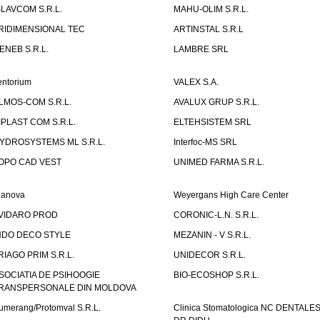
SLAVCOM S.R.L.
MAHU-OLIM S.R.L.
RIDIMENSIONAL TEC
ARTINSTAL S.R.L
ENEB S.R.L.
LAMBRE SRL
entorium
VALEX S.A.
LMOS-COM S.R.L.
AVALUX GRUP S.R.L.
IPLAST COM S.R.L.
ELTEHSISTEM SRL
YDROSYSTEMS ML S.R.L.
Interfoc-MS SRL
OPO CAD VEST
UNIMED FARMA S.R.L.
ianova
Weyergans High Care Center
VIDARO PROD
CORONIC-L.N. S.R.L.
NDO DECO STYLE
MEZANIN - V S.R.L.
RIAGO PRIM S.R.L.
UNIDECOR S.R.L.
SOCIATIA DE PSIHOOGIE
BIO-ECOSHOP S.R.L.
RANSPERSONALE DIN MOLDOVA
umerang/Protomval S.R.L.
Clinica Stomatologica NC DENTALE