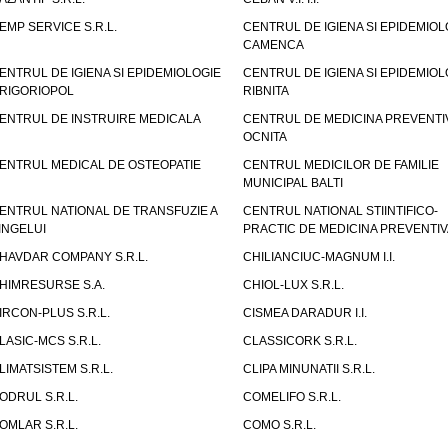
EMP SERVICE S.R.L.
CENTRUL DE IGIENA SI EPIDEMIOL
CAMENCA
ENTRUL DE IGIENA SI EPIDEMIOLOGIE
CENTRUL DE IGIENA SI EPIDEMIOL
RIGORIOPOL
RIBNITA
ENTRUL DE INSTRUIRE MEDICALA
CENTRUL DE MEDICINA PREVENTI
OCNITA
ENTRUL MEDICAL DE OSTEOPATIE
CENTRUL MEDICILOR DE FAMILIE
MUNICIPAL BALTI
ENTRUL NATIONAL DE TRANSFUZIE A
CENTRUL NATIONAL STIINTIFICO-
INGELUI
PRACTIC DE MEDICINA PREVENTIV
HAVDAR COMPANY S.R.L.
CHILIANCIUC-MAGNUM I.I.
HIMRESURSE S.A.
CHIOL-LUX S.R.L.
IRCON-PLUS S.R.L.
CISMEA DARADUR I.I.
LASIC-MCS S.R.L.
CLASSICORK S.R.L.
LIMATSISTEM S.R.L.
CLIPA MINUNATII S.R.L.
ODRUL S.R.L.
COMELIFO S.R.L.
OMLAR S.R.L.
COMO S.R.L.