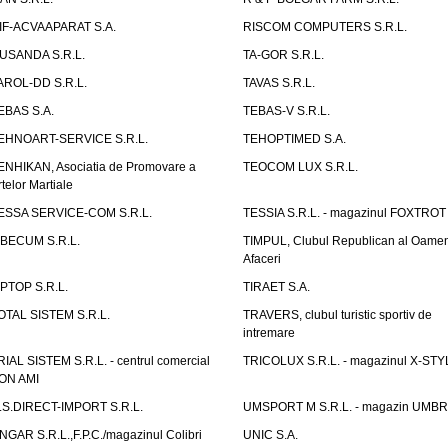
IF-ACVAAPARAT S.A.
RISCOM COMPUTERS S.R.L.
USANDA S.R.L.
TA-GOR S.R.L.
AROL-DD S.R.L.
TAVAS S.R.L.
EBAS S.A.
TEBAS-V S.R.L.
EHNOART-SERVICE S.R.L.
TEHOPTIMED S.A.
ENHIKAN, Asociatia de Promovare a
TEOCOM LUX S.R.L.
rtelor Martiale
ESSA SERVICE-COM S.R.L.
TESSIA S.R.L. - magazinul FOXTROT
IBECUM S.R.L.
TIMPUL, Clubul Republican al Oamen
Afaceri
IPTOP S.R.L.
TIRAET S.A.
OTAL SISTEM S.R.L.
TRAVERS, clubul turistic sportiv de
intremare
RIAL SISTEM S.R.L. - centrul comercial
TRICOLUX S.R.L. - magazinul X-STY
ON AMI
.S.DIRECT-IMPORT S.R.L.
UMSPORT M S.R.L. - magazin UMB
NGAR S.R.L.,F.P.C./magazinul Colibri
UNIC S.A.