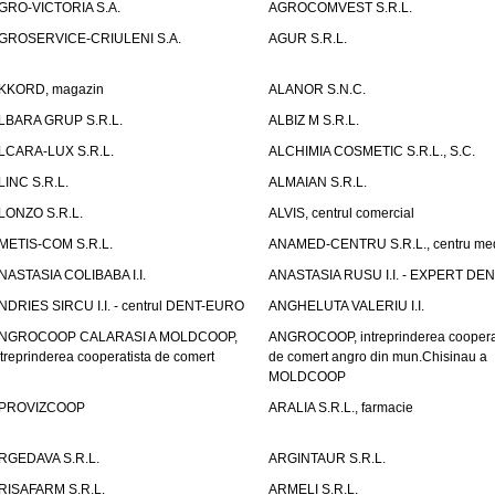
GRO-VICTORIA S.A.
AGROCOMVEST S.R.L.
GROSERVICE-CRIULENI S.A.
AGUR S.R.L.
KKORD, magazin
ALANOR S.N.C.
LBARA GRUP S.R.L.
ALBIZ M S.R.L.
LCARA-LUX S.R.L.
ALCHIMIA COSMETIC S.R.L., S.C.
LINC S.R.L.
ALMAIAN S.R.L.
LONZO S.R.L.
ALVIS, centrul comercial
METIS-COM S.R.L.
ANAMED-CENTRU S.R.L., centru med
NASTASIA COLIBABA I.I.
ANASTASIA RUSU I.I. - EXPERT DE
NDRIES SIRCU I.I. - centrul DENT-EURO
ANGHELUTA VALERIU I.I.
NGROCOOP CALARASI A MOLDCOOP,
ANGROCOOP, intreprinderea coopera
ntreprinderea cooperatista de comert
de comert angro din mun.Chisinau a
MOLDCOOP
PROVIZCOOP
ARALIA S.R.L., farmacie
RGEDAVA S.R.L.
ARGINTAUR S.R.L.
RISAFARM S.R.L.
ARMELI S.R.L.