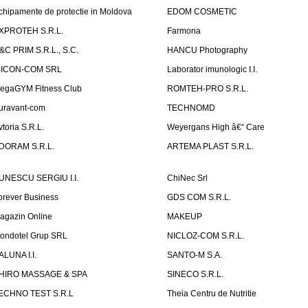
chipamente de protectie in Moldova
EDOM COSMETIC
XPROTEH S.R.L.
Farmona
&C PRIM S.R.L., S.C.
HANCU Photography
SICON-COM SRL
Laborator imunologic I.I.
egaGYM Fitness Club
ROMTEH-PRO S.R.L.
uravant-com
TECHNOMD
vtoria S.R.L.
Weyergans High â€“ Care
DORAM S.R.L.
ARTEMA PLAST S.R.L.
UNESCU SERGIU I.I.
ChiNec Srl
orever Business
GDS COM S.R.L.
agazin Online
MAKEUP
ondotel Grup SRL
NICLOZ-COM S.R.L.
ALUNA I.I.
SANTO-M S.A.
HIRO MASSAGE & SPA
SINECO S.R.L.
ECHNO TEST S.R.L
Theia Centru de Nutritie