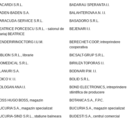
ACARDI S.R.L.
BADARAU SPERANTA I.I.
ADEN-BADEN S.A.
BALAHTEROVA A.N. I.I.
ARACUDA-SERVICE S.R.L.
BASADORO S.R.L.
EATRICE PORCESCU S.R.L. - salonul de
BEJENARI I.I.
ariaj BEATRICE
ENDERIRINOCTORG I.U.M.
BERECHET-COOP, intreprindere
cooperativa
IBLION S.R.L., librarie
BICSALT-GRUP S.R.L.
IOMEDICAL S.R.L.
BIRIUZA TOPORAS I.I.
LANURI S.A.
BODNARI P.M. I.I.
OICO V. I.I.
BOLID S.R.L.
OLOGAN ANA I.I.
BOND ELECTRONICS, intreprindere
stiintifica de producere
OSS HUGO BOSS, magazin
BOTANICA S.A., F.P.C.
UCURIA S.A., magazin specializat
BUCURIA S.A., magazin specializat
UCURIA-SIND S.R.L., statiune balneara
BUDESTI S.A., centrul comercial