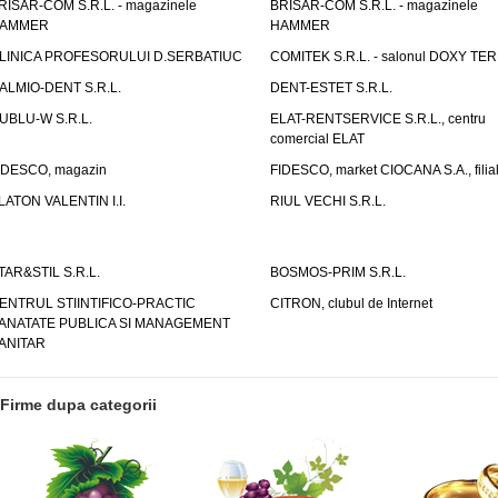
RISAR-COM S.R.L. - magazinele
BRISAR-COM S.R.L. - magazinele
AMMER
HAMMER
LINICA PROFESORULUI D.SERBATIUC
COMITEK S.R.L. - salonul DOXY TE
ALMIO-DENT S.R.L.
DENT-ESTET S.R.L.
UBLU-W S.R.L.
ELAT-RENTSERVICE S.R.L., centru
comercial ELAT
IDESCO, magazin
FIDESCO, market CIOCANA S.A., filia
LATON VALENTIN I.I.
RIUL VECHI S.R.L.
TAR&STIL S.R.L.
BOSMOS-PRIM S.R.L.
ENTRUL STIINTIFICO-PRACTIC
CITRON, clubul de Internet
ANATATE PUBLICA SI MANAGEMENT
ANITAR
Firme dupa categorii