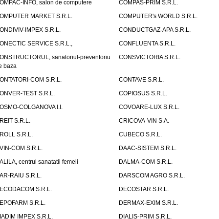
OMPAC-INFO, salon de computere
COMPAS-PRIM S.R.L.
OMPUTER MARKET S.R.L.
COMPUTER's WORLD S.R.L.
ONDIVIV-IMPEX S.R.L.
CONDUCTGAZ-APA S.R.L.
ONECTIC SERVICE S.R.L.,
CONFLUENTA S.R.L.
ONSTRUCTORUL, sanatoriul-preventoriu
CONSVICTORIA S.R.L.
e baza
ONTATORI-COM S.R.L.
CONTAVE S.R.L.
ONVER-TEST S.R.L.
COPIOSUS S.R.L.
OSMO-COLGANOVA I.I.
COVOARE-LUX S.R.L.
REIT S.R.L.
CRICOVA-VIN S.A.
ROLL S.R.L.
CUBECO S.R.L.
VIN-COM S.R.L.
DAAC-SISTEM S.R.L.
ALILA, centrul sanatatii femeii
DALMA-COM S.R.L.
AR-RAIU S.R.L.
DARSCOM AGRO S.R.L.
ECODACOM S.R.L.
DECOSTAR S.R.L.
EPOFARM S.R.L.
DERMAX-EXIM S.R.L.
IADIM IMPEX S.R.L.
DIALIS-PRIM S.R.L.