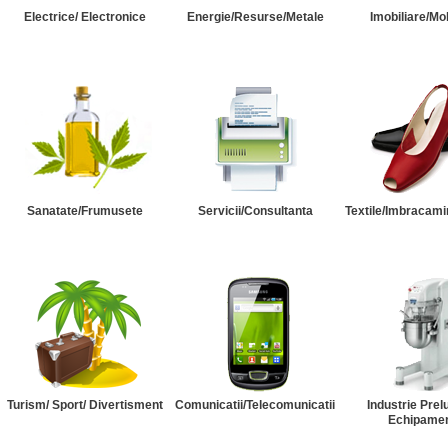
Electrice/ Electronice
Energie/Resurse/Metale
Imobiliare/Mob
Sanatate/Frumusete
Servicii/Consultanta
Textile/Imbracami
Turism/ Sport/ Divertisment
Comunicatii/Telecomunicatii
Industrie Prel
Echipame