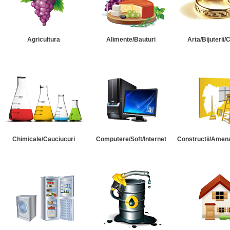
Agricultura
Alimente/Bauturi
Arta/Bijuterii/
Chimicale/Cauciucuri
Computere/Soft/Internet
Constructii/Amena