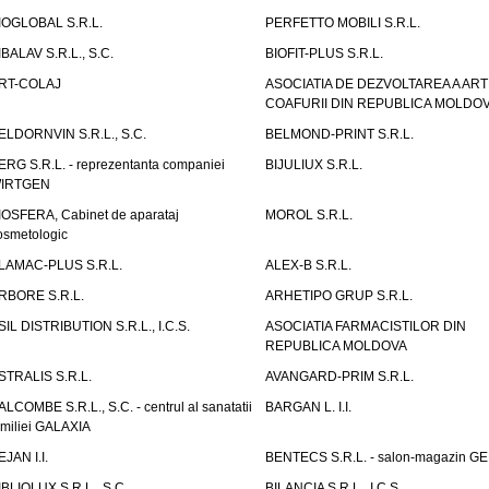
IOGLOBAL S.R.L.
PERFETTO MOBILI S.R.L.
IBALAV S.R.L., S.C.
BIOFIT-PLUS S.R.L.
RT-COLAJ
ASOCIATIA DE DEZVOLTAREA A ART
COAFURII DIN REPUBLICA MOLDO
ELDORNVIN S.R.L., S.C.
BELMOND-PRINT S.R.L.
ERG S.R.L. - reprezentanta companiei
BIJULIUX S.R.L.
IRTGEN
IOSFERA, Cabinet de aparataj
MOROL S.R.L.
osmetologic
LAMAC-PLUS S.R.L.
ALEX-B S.R.L.
RBORE S.R.L.
ARHETIPO GRUP S.R.L.
SIL DISTRIBUTION S.R.L., I.C.S.
ASOCIATIA FARMACISTILOR DIN
REPUBLICA MOLDOVA
STRALIS S.R.L.
AVANGARD-PRIM S.R.L.
ALCOMBE S.R.L., S.C. - centrul al sanatatii
BARGAN L. I.I.
amiliei GALAXIA
EJAN I.I.
BENTECS S.R.L. - salon-magazin G
IBLIOLUX S.R.L., S.C.
BILANCIA S.R.L., I.C.S.