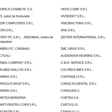
IORICA-COSMETIC S.A.
VIOTA-COMP S.R.L.
IS, salon de frumusete
VIVODENT S.R.L.
IZIR COMPUTERS S.R.L.
VNESBACTORG S.R.L.
OTA S.R.L.
XAN S.R.L.
PERT PC S.R.L. - ANDOMAX, centru de
ZEPTER INTERNATIONAL S.R.L.
omputere
IMBRU FC, CHISINAU
ZMC-GRUP S.R.L.
CTUALI
AUDIONOVA HEARING S.R.L.
ZMOL COMPANY S.R.L.
C.M.G. SERVICE S.R.L.
ALMED-NALCAS S.R.L.
CALOREX-IMEX S.R.L.
AMINS S.R.L.
CANTRIOLI S.R.L.
APSULIT-GRUP S.R.L.
CARACAS-DENTAL S.R.L.
ARION S.R.L.
CAROLINA I.I.
ARTEA MODERNA
CARTEA S.A.
ARTI PENTRU COPII S.R.L.
CARTUS I.S.
AZANTIP S.R.L.
CEBAN V.I. I.I.