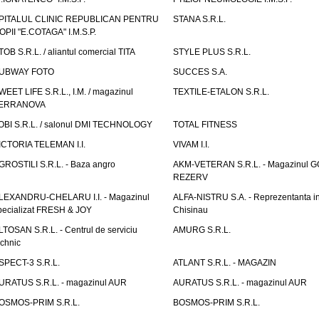
PITALUL CLINIC REPUBLICAN PENTRU
STANA S.R.L.
OPII "E.COTAGA" I.M.S.P.
TOB S.R.L. / aliantul comercial TITA
STYLE PLUS S.R.L.
UBWAY FOTO
SUCCES S.A.
WEET LIFE S.R.L., I.M. / magazinul
TEXTILE-ETALON S.R.L.
ERRANOVA
OBI S.R.L. / salonul DMI TECHNOLOGY
TOTAL FITNESS
ICTORIA TELEMAN I.I.
VIVAM I.I.
GROSTILI S.R.L. - Baza angro
AKM-VETERAN S.R.L. - Magazinul 
REZERV
LEXANDRU-CHELARU I.I. - Magazinul
ALFA-NISTRU S.A. - Reprezentanta i
pecializat FRESH & JOY
Chisinau
LTOSAN S.R.L. - Centrul de serviciu
AMURG S.R.L.
echnic
SPECT-3 S.R.L.
ATLANT S.R.L. - MAGAZIN
URATUS S.R.L. - magazinul AUR
AURATUS S.R.L. - magazinul AUR
OSMOS-PRIM S.R.L.
BOSMOS-PRIM S.R.L.