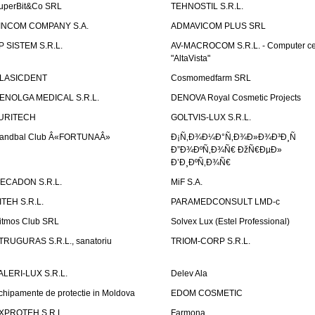
uperBit&Co SRL
TEHNOSTIL S.R.L.
INCOM COMPANY S.A.
ADMAVICOM PLUS SRL
P SISTEM S.R.L.
AV-MACROCOM S.R.L. - Computer ce
"AltaVista"
LASICDENT
Cosmomedfarm SRL
ENOLGA MEDICAL S.R.L.
DENOVA Royal Cosmetic Projects
URITECH
GOLTVIS-LUX S.R.L.
andbal Club Â«FORTUNAÂ»
Ð¡Ñ‚Ð¾Ð¼Ð°Ñ‚Ð¾Ð»Ð¾Ð³Ð¸Ñ
Ð”Ð¾ÐºÑ‚Ð¾Ñ€ ÐžÑ€ÐµÐ»
Ð’Ð¸ÐºÑ‚Ð¾Ñ€
ECADON S.R.L.
MiF S.A.
ITEH S.R.L.
PARAMEDCONSULT LMD-c
itmos Club SRL
Solvex Lux (Estel Professional)
TRUGURAS S.R.L., sanatoriu
TRIOM-CORP S.R.L.
ALERI-LUX S.R.L.
Delev Ala
chipamente de protectie in Moldova
EDOM COSMETIC
XPROTEH S.R.L.
Farmona