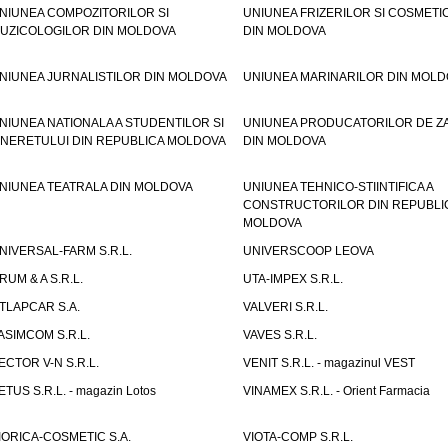
NIUNEA COMPOZITORILOR SI
UNIUNEA FRIZERILOR SI COSMETI
UZICOLOGILOR DIN MOLDOVA
DIN MOLDOVA
NIUNEA JURNALISTILOR DIN MOLDOVA
UNIUNEA MARINARILOR DIN MOLD
NIUNEA NATIONALA A STUDENTILOR SI
UNIUNEA PRODUCATORILOR DE Z
INERETULUI DIN REPUBLICA MOLDOVA
DIN MOLDOVA
NIUNEA TEATRALA DIN MOLDOVA
UNIUNEA TEHNICO-STIINTIFICA A
CONSTRUCTORILOR DIN REPUBLI
MOLDOVA
NIVERSAL-FARM S.R.L.
UNIVERSCOOP LEOVA
RUM & A S.R.L.
UTA-IMPEX S.R.L.
TLAPCAR S.A.
VALVERI S.R.L.
ASIMCOM S.R.L.
VAVES S.R.L.
ECTOR V-N S.R.L.
VENIT S.R.L. - magazinul VEST
ETUS S.R.L. - magazin Lotos
VINAMEX S.R.L. - Orient Farmacia
IORICA-COSMETIC S.A.
VIOTA-COMP S.R.L.