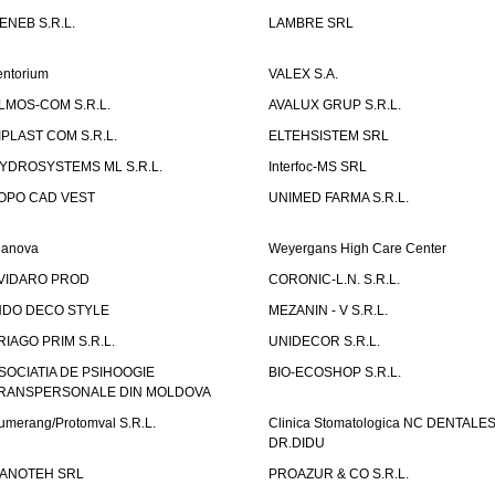
ENEB S.R.L.
LAMBRE SRL
entorium
VALEX S.A.
LMOS-COM S.R.L.
AVALUX GRUP S.R.L.
IPLAST COM S.R.L.
ELTEHSISTEM SRL
YDROSYSTEMS ML S.R.L.
Interfoc-MS SRL
OPO CAD VEST
UNIMED FARMA S.R.L.
ianova
Weyergans High Care Center
VIDARO PROD
CORONIC-L.N. S.R.L.
NDO DECO STYLE
MEZANIN - V S.R.L.
RIAGO PRIM S.R.L.
UNIDECOR S.R.L.
SOCIATIA DE PSIHOOGIE
BIO-ECOSHOP S.R.L.
RANSPERSONALE DIN MOLDOVA
umerang/Protomval S.R.L.
Clinica Stomatologica NC DENTALE
DR.DIDU
ANOTEH SRL
PROAZUR & CO S.R.L.