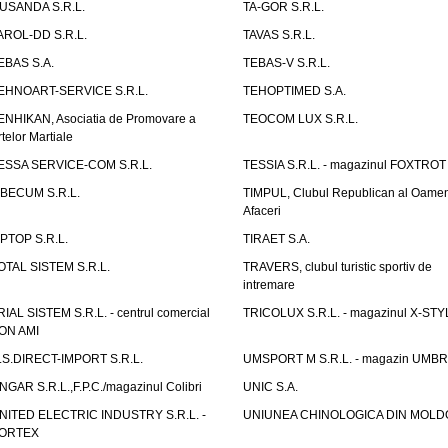
USANDA S.R.L.
TA-GOR S.R.L.
AROL-DD S.R.L.
TAVAS S.R.L.
EBAS S.A.
TEBAS-V S.R.L.
EHNOART-SERVICE S.R.L.
TEHOPTIMED S.A.
ENHIKAN, Asociatia de Promovare a
TEOCOM LUX S.R.L.
rtelor Martiale
ESSA SERVICE-COM S.R.L.
TESSIA S.R.L. - magazinul FOXTROT
IBECUM S.R.L.
TIMPUL, Clubul Republican al Oamen
Afaceri
IPTOP S.R.L.
TIRAET S.A.
OTAL SISTEM S.R.L.
TRAVERS, clubul turistic sportiv de
intremare
RIAL SISTEM S.R.L. - centrul comercial
TRICOLUX S.R.L. - magazinul X-STY
ON AMI
.S.DIRECT-IMPORT S.R.L.
UMSPORT M S.R.L. - magazin UMB
NGAR S.R.L.,F.P.C./magazinul Colibri
UNIC S.A.
NITED ELECTRIC INDUSTRY S.R.L. -
UNIUNEA CHINOLOGICA DIN MOLD
ORTEX