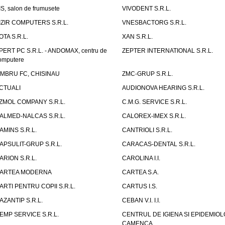
IS, salon de frumusete
VIVODENT S.R.L.
IZIR COMPUTERS S.R.L.
VNESBACTORG S.R.L.
OTA S.R.L.
XAN S.R.L.
PERT PC S.R.L. - ANDOMAX, centru de
ZEPTER INTERNATIONAL S.R.L.
omputere
IMBRU FC, CHISINAU
ZMC-GRUP S.R.L.
CTUALI
AUDIONOVA HEARING S.R.L.
ZMOL COMPANY S.R.L.
C.M.G. SERVICE S.R.L.
ALMED-NALCAS S.R.L.
CALOREX-IMEX S.R.L.
AMINS S.R.L.
CANTRIOLI S.R.L.
APSULIT-GRUP S.R.L.
CARACAS-DENTAL S.R.L.
ARION S.R.L.
CAROLINA I.I.
ARTEA MODERNA
CARTEA S.A.
ARTI PENTRU COPII S.R.L.
CARTUS I.S.
AZANTIP S.R.L.
CEBAN V.I. I.I.
EMP SERVICE S.R.L.
CENTRUL DE IGIENA SI EPIDEMIOL
CAMENCA