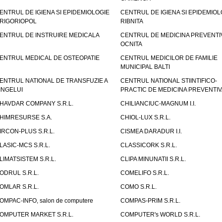
ENTRUL DE IGIENA SI EPIDEMIOLOGIE
CENTRUL DE IGIENA SI EPIDEMIOL
RIGORIOPOL
RIBNITA
ENTRUL DE INSTRUIRE MEDICALA
CENTRUL DE MEDICINA PREVENTI
OCNITA
ENTRUL MEDICAL DE OSTEOPATIE
CENTRUL MEDICILOR DE FAMILIE
MUNICIPAL BALTI
ENTRUL NATIONAL DE TRANSFUZIE A
CENTRUL NATIONAL STIINTIFICO-
INGELUI
PRACTIC DE MEDICINA PREVENTIV
HAVDAR COMPANY S.R.L.
CHILIANCIUC-MAGNUM I.I.
HIMRESURSE S.A.
CHIOL-LUX S.R.L.
IRCON-PLUS S.R.L.
CISMEA DARADUR I.I.
LASIC-MCS S.R.L.
CLASSICORK S.R.L.
LIMATSISTEM S.R.L.
CLIPA MINUNATII S.R.L.
ODRUL S.R.L.
COMELIFO S.R.L.
OMLAR S.R.L.
COMO S.R.L.
OMPAC-INFO, salon de computere
COMPAS-PRIM S.R.L.
OMPUTER MARKET S.R.L.
COMPUTER's WORLD S.R.L.