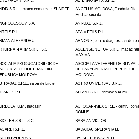
LRENA-EXIM S.R.L.
ALTERNOMATIX S.R.L.
NDIX S.R.L. - marca comerciala SLAIDER
ANGELUS MOLDOVA, Fundatia Filant
Medico-sociala
NGROGOSCOM S.A.
ANRUAD S.R.L.
NTEI S.R.L.
APA-VIETII S.R.L.
RMAN ALEXANDRU I.I.
ARMONIE, centru diagnostic si de reab
RTURNAT-FARM S.R.L., S.C.
ASCENSIUNE TOP S.R.L., magazinul
MAXIMA
SOCIATIA PRODUCATORILOR DE
ASOCIATIA VETERANILOR SI INVALI
AUTURI ALCOOLICE TARI DIN
DE CARABINERI ALE REPUBLICII
EPUBLICA MOLDOVA
MOLDOVA
STRAGAL S.R.L., salon de bijuterii
ASTRO UNIVERSAL S.R.L.
TLANT S.R.L.
ATLANT S.R.L., farmacia nr.298
UREOLA I.U.M., magazin
AUTOCAR-IMEX S.R.L. - centrul come
DOMUS
XIO-TEH S.R.L., S.C.
BABAIAN VICTOR I.I.
ACARDI S.R.L.
BADARAU SPERANTA I.I.
ADEN-BADEN S.A.
BALAHTEROVA A.N. I.I.