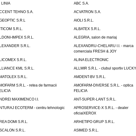
. LINIA
ABC S.A.
CCENT TEHNO S.A.
ACVATRON S.A.
GEOPTIC S.R.L
AIOLI S.R.L.
ITICOM S.R.L.
ALBATEX S.R.L.
LDONI-IMPEX S.R.L.
ALEGRIA, salon de mariaj
LEXANDER S.R.L.
ALEXANDRU-CHELARU I.I. - marca
comerciala FRESH & JOY
LICOMEX S.R.L.
ALINA ELECTRONIC
LLIANCE KML S.R.L.
ALLMIR S.R.L. - clubul sportiv LUCKY
MATOLEX S.R.L.
AMDENT-BV S.R.L.
MOFARM S.R.L. - retea de farmacii
AMOFARM-DIVERSE S.R.L. - optica
ELICIA
FELICIA
NDREI MAXIMENCO I.I.
ANT-SUPER-LANT S.R.L.
NTURAJ ECOTERM - centru tehnologic
APROSERVICE-X S.R.L. - dealer
oficialXEROX
REA DOMI S.R.L.
ARHETIPO GRUP S.R.L.
SCALON S.R.L.
ASIMED S.R.L.