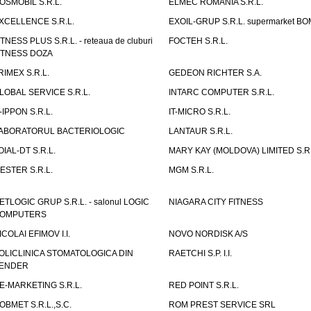
OSMOBIL S.R.L.
ELMEC ROMANIA S.R.L.
XCELLENCE S.R.L.
EXOIL-GRUP S.R.L. supermarket B
ITNESS PLUS S.R.L. - reteaua de cluburi
FOCTEH S.R.L.
ITNESS DOZA
RIMEX S.R.L.
GEDEON RICHTER S.A.
LOBAL SERVICE S.R.L.
INTARC COMPUTER S.R.L.
T-IPPON S.R.L.
IT-MICRO S.R.L.
ABORATORUL BACTERIOLOGIC
LANTAUR S.R.L.
OIAL-DT S.R.L.
MARY KAY (MOLDOVA) LIMITED S.R.
ESTER S.R.L.
MGM S.R.L.
ETLOGIC GRUP S.R.L. - salonul LOGIC
NIAGARA CITY FITNESS
OMPUTERS
ICOLAI EFIMOV I.I.
NOVO NORDISK A/S
OLICLINICA STOMATOLOGICA DIN
RAETCHI S.P. I.I.
ENDER
E-MARKETING S.R.L.
RED POINT S.R.L.
OBMET S.R.L.,S.C.
ROM PREST SERVICE SRL