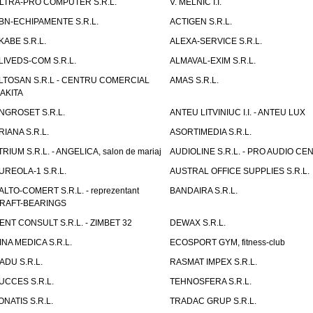
LTRA-PRO COMPUTER S.R.L.
V. MELNIC I.I.
BN-ECHIPAMENTE S.R.L.
ACTIGEN S.R.L.
KABE S.R.L.
ALEXA-SERVICE S.R.L.
LIVEDS-COM S.R.L.
ALMAVAL-EXIM S.R.L.
LTOSAN S.R.L - CENTRU COMERCIAL
AMAS S.R.L.
AKITA
NGROSET S.R.L.
ANTEU LITVINIUC I.I. - ANTEU LUX
RIANA S.R.L.
ASORTIMEDIA S.R.L.
TRIUM S.R.L. - ANGELICA, salon de mariaj
AUDIOLINE S.R.L. - PRO AUDIO CE
UREOLA-1 S.R.L.
AUSTRAL OFFICE SUPPLIES S.R.L.
ALTO-COMERT S.R.L. - reprezentant
BANDAIRA S.R.L.
RAFT-BEARINGS
ENT CONSULT S.R.L. - ZIMBET 32
DEWAX S.R.L.
INA MEDICA S.R.L.
ECOSPORT GYM, fitness-club
ADU S.R.L.
RASMAT IMPEX S.R.L.
UCCES S.R.L.
TEHNOSFERA S.R.L.
ONATIS S.R.L.
TRADAC GRUP S.R.L.