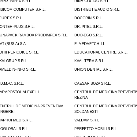
IMAX-IMPEX S.R.L.
DINA-COCIUG S.R.L.
ISICOM COMPUTER S.R.L.
DISTRIBUTIE AUDIO S.R.L.
JUREX S.R.L.
DOCORIN S.R.L.
ONTEH-PLUS S.R.L.
DR. PITEL S.R.L.
UNAPACK RAMBOX PRODIMPEX S.R.L.
DUO-EGO S.R.L.
VT (RUSIA) S.A.
E. MEDVETCHI I.I.
DITII PERIODICE S.R.L.
EDUCATIONAL CENTRE S.R.L.
KVI GRUP S.R.L.
KVALITERV S.R.L.
AMELDIN-INFO S.R.L.
UNION DENTAL S.R.L.
.D.M.-C. S.R.L.
CAESAR SOZA S.R.L.
ARAPOSTOL ALEXEI I.I.
CENTRUL DE MEDICINA PREVENTI
REZINA
ENTRUL DE MEDICINA PREVENTIVA
CENTRUL DE MEDICINA PREVENTI
INGEREI
SOLDANESTI
IAPROFMED S.R.L.
VALDAM S.R.L.
IOGLOBAL S.R.L.
PERFETTO MOBILI S.R.L.