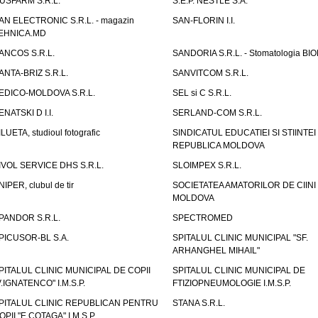
USFARM S.R.L.
S.E.P. NESTLE S.A.
AN ELECTRONIC S.R.L. - magazin
SAN-FLORIN I.I.
EHNICA.MD
ANCOS S.R.L.
SANDORIA S.R.L. - Stomatologia BI
ANTA-BRIZ S.R.L.
SANVITCOM S.R.L.
EDICO-MOLDOVA S.R.L.
SEL si C S.R.L.
ENATSKI D I.I.
SERLAND-COM S.R.L.
ILUETA, studioul fotografic
SINDICATUL EDUCATIEI SI STIINTEI
REPUBLICA MOLDOVA
IVOL SERVICE DHS S.R.L.
SLOIMPEX S.R.L.
NIPER, clubul de tir
SOCIETATEA AMATORILOR DE CIINI
MOLDOVA
PANDOR S.R.L.
SPECTROMED
PICUSOR-BL S.A.
SPITALUL CLINIC MUNICIPAL "SF.
ARHANGHEL MIHAIL"
PITALUL CLINIC MUNICIPAL DE COPII
SPITALUL CLINIC MUNICIPAL DE
V.IGNATENCO" I.M.S.P.
FTIZIOPNEUMOLOGIE I.M.S.P.
PITALUL CLINIC REPUBLICAN PENTRU
STANA S.R.L.
OPII "E.COTAGA" I.M.S.P.