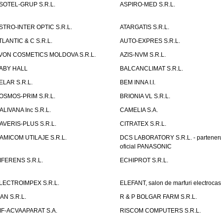
SOTEL-GRUP S.R.L.
ASPIRO-MED S.R.L.
STRO-INTER OPTIC S.R.L.
ATARGATIS S.R.L.
TLANTIC & C S.R.L.
AUTO-EXPRES S.R.L.
VON COSMETICS MOLDOVA S.R.L.
AZIS-NVM S.R.L.
ABY HALL
BALCANCLIMAT S.R.L.
ELAR S.R.L.
BEM INNA I.I.
OSMOS-PRIM S.R.L.
BRIONIA VL S.R.L.
ALIVANA Inc S.R.L.
CAMELIA S.A.
AVERIS-PLUS S.R.L.
CITRATEX S.R.L.
AMICOM UTILAJE S.R.L.
DCS LABORATORY S.R.L. - partener
oficial PANASONIC
IFERENS S.R.L.
ECHIPROT S.R.L.
LECTROIMPEX S.R.L.
ELEFANT, salon de marfuri electrocas
IAN S.R.L.
R & P BOLGAR FARM S.R.L.
IF-ACVAAPARAT S.A.
RISCOM COMPUTERS S.R.L.