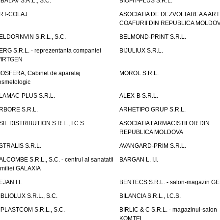
IBALAV S.R.L., S.C.
BIOFIT-PLUS S.R.L.
RT-COLAJ
ASOCIATIA DE DEZVOLTAREA A ART
COAFURII DIN REPUBLICA MOLDO
ELDORNVIN S.R.L., S.C.
BELMOND-PRINT S.R.L.
ERG S.R.L. - reprezentanta companiei
BIJULIUX S.R.L.
IRTGEN
IOSFERA, Cabinet de aparataj
MOROL S.R.L.
osmetologic
LAMAC-PLUS S.R.L.
ALEX-B S.R.L.
RBORE S.R.L.
ARHETIPO GRUP S.R.L.
SIL DISTRIBUTION S.R.L., I.C.S.
ASOCIATIA FARMACISTILOR DIN
REPUBLICA MOLDOVA
STRALIS S.R.L.
AVANGARD-PRIM S.R.L.
ALCOMBE S.R.L., S.C. - centrul al sanatatii
BARGAN L. I.I.
amiliei GALAXIA
EJAN I.I.
BENTECS S.R.L. - salon-magazin G
IBLIOLUX S.R.L., S.C.
BILANCIA S.R.L., I.C.S.
IPLASTCOM S.R.L., S.C.
BIRLIC & C S.R.L. - magazinul-salon
KOMTEL