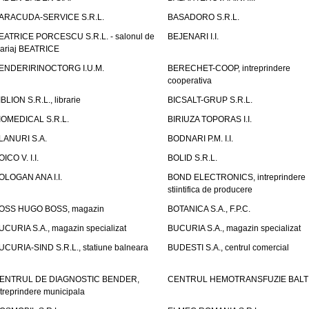
ARACUDA-SERVICE S.R.L.
BASADORO S.R.L.
EATRICE PORCESCU S.R.L. - salonul de
BEJENARI I.I.
ariaj BEATRICE
ENDERIRINOCTORG I.U.M.
BERECHET-COOP, intreprindere
cooperativa
IBLION S.R.L., librarie
BICSALT-GRUP S.R.L.
IOMEDICAL S.R.L.
BIRIUZA TOPORAS I.I.
LANURI S.A.
BODNARI P.M. I.I.
OICO V. I.I.
BOLID S.R.L.
OLOGAN ANA I.I.
BOND ELECTRONICS, intreprindere
stiintifica de producere
OSS HUGO BOSS, magazin
BOTANICA S.A., F.P.C.
UCURIA S.A., magazin specializat
BUCURIA S.A., magazin specializat
UCURIA-SIND S.R.L., statiune balneara
BUDESTI S.A., centrul comercial
ENTRUL DE DIAGNOSTIC BENDER,
CENTRUL HEMOTRANSFUZIE BALT
ntreprindere municipala