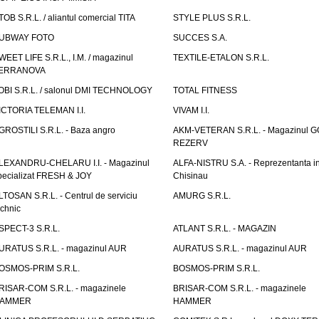
TOB S.R.L. / aliantul comercial TITA
STYLE PLUS S.R.L.
UBWAY FOTO
SUCCES S.A.
WEET LIFE S.R.L., I.M. / magazinul
TEXTILE-ETALON S.R.L.
ERRANOVA
OBI S.R.L. / salonul DMI TECHNOLOGY
TOTAL FITNESS
ICTORIA TELEMAN I.I.
VIVAM I.I.
GROSTILI S.R.L. - Baza angro
AKM-VETERAN S.R.L. - Magazinul 
REZERV
LEXANDRU-CHELARU I.I. - Magazinul
ALFA-NISTRU S.A. - Reprezentanta i
pecializat FRESH & JOY
Chisinau
LTOSAN S.R.L. - Centrul de serviciu
AMURG S.R.L.
echnic
SPECT-3 S.R.L.
ATLANT S.R.L. - MAGAZIN
URATUS S.R.L. - magazinul AUR
AURATUS S.R.L. - magazinul AUR
OSMOS-PRIM S.R.L.
BOSMOS-PRIM S.R.L.
RISAR-COM S.R.L. - magazinele
BRISAR-COM S.R.L. - magazinele
AMMER
HAMMER