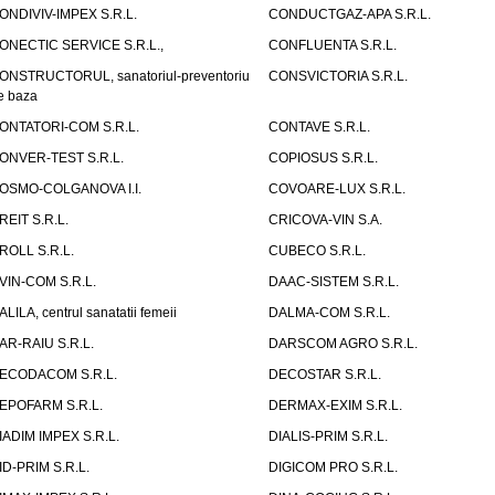
ONDIVIV-IMPEX S.R.L.
CONDUCTGAZ-APA S.R.L.
ONECTIC SERVICE S.R.L.,
CONFLUENTA S.R.L.
ONSTRUCTORUL, sanatoriul-preventoriu
CONSVICTORIA S.R.L.
e baza
ONTATORI-COM S.R.L.
CONTAVE S.R.L.
ONVER-TEST S.R.L.
COPIOSUS S.R.L.
OSMO-COLGANOVA I.I.
COVOARE-LUX S.R.L.
REIT S.R.L.
CRICOVA-VIN S.A.
ROLL S.R.L.
CUBECO S.R.L.
VIN-COM S.R.L.
DAAC-SISTEM S.R.L.
ALILA, centrul sanatatii femeii
DALMA-COM S.R.L.
AR-RAIU S.R.L.
DARSCOM AGRO S.R.L.
ECODACOM S.R.L.
DECOSTAR S.R.L.
EPOFARM S.R.L.
DERMAX-EXIM S.R.L.
IADIM IMPEX S.R.L.
DIALIS-PRIM S.R.L.
ID-PRIM S.R.L.
DIGICOM PRO S.R.L.