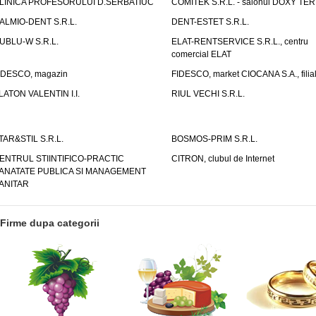
LINICA PROFESORULUI D.SERBATIUC
COMITEK S.R.L. - salonul DOXY TE
ALMIO-DENT S.R.L.
DENT-ESTET S.R.L.
UBLU-W S.R.L.
ELAT-RENTSERVICE S.R.L., centru
comercial ELAT
IDESCO, magazin
FIDESCO, market CIOCANA S.A., filia
LATON VALENTIN I.I.
RIUL VECHI S.R.L.
TAR&STIL S.R.L.
BOSMOS-PRIM S.R.L.
ENTRUL STIINTIFICO-PRACTIC
CITRON, clubul de Internet
ANATATE PUBLICA SI MANAGEMENT
ANITAR
Firme dupa categorii