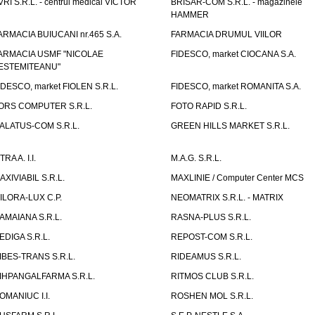
VRI S.R.L. - centrul medical VICTOR
BRISAR-COM S.R.L. - magazinele
HAMMER
ARMACIA BUIUCANI nr.465 S.A.
FARMACIA DRUMUL VIILOR
ARMACIA USMF "NICOLAE
FIDESCO, market CIOCANA S.A.
ESTEMITEANU"
IDESCO, market FIOLEN S.R.L.
FIDESCO, market ROMANITA S.A.
ORS COMPUTER S.R.L.
FOTO RAPID S.R.L.
ALATUS-COM S.R.L.
GREEN HILLS MARKET S.R.L.
TRA A. I.I.
M.A.G. S.R.L.
AXIVIABIL S.R.L.
MAXLINIE / Computer Center MCS
ILORA-LUX C.P.
NEOMATRIX S.R.L. - MATRIX
AMAIANA S.R.L.
RASNA-PLUS S.R.L.
EDIGA S.R.L.
REPOST-COM S.R.L.
IBES-TRANS S.R.L.
RIDEAMUS S.R.L.
IHPANGALFARMA S.R.L.
RITMOS CLUB S.R.L.
OMANIUC I.I.
ROSHEN MOL S.R.L.