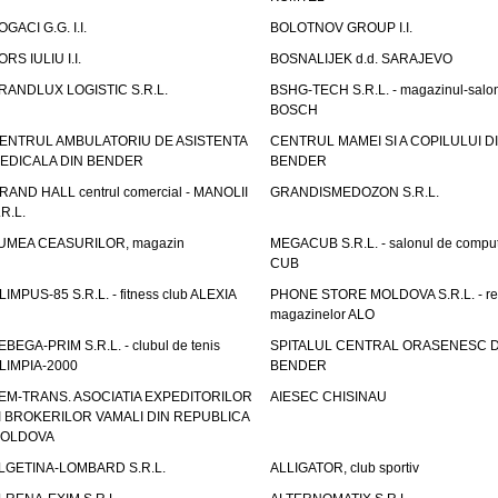
OGACI G.G. I.I.
BOLOTNOV GROUP I.I.
ORS IULIU I.I.
BOSNALIJEK d.d. SARAJEVO
RANDLUX LOGISTIC S.R.L.
BSHG-TECH S.R.L. - magazinul-salo
BOSCH
ENTRUL AMBULATORIU DE ASISTENTA
CENTRUL MAMEI SI A COPILULUI D
EDICALA DIN BENDER
BENDER
RAND HALL centrul comercial - MANOLII
GRANDISMEDOZON S.R.L.
.R.L.
UMEA CEASURILOR, magazin
MEGACUB S.R.L. - salonul de compu
CUB
LIMPUS-85 S.R.L. - fitness club ALEXIA
PHONE STORE MOLDOVA S.R.L. - re
magazinelor ALO
EBEGA-PRIM S.R.L. - clubul de tenis
SPITALUL CENTRAL ORASENESC D
LIMPIA-2000
BENDER
EM-TRANS. ASOCIATIA EXPEDITORILOR
AIESEC CHISINAU
I BROKERILOR VAMALI DIN REPUBLICA
OLDOVA
LGETINA-LOMBARD S.R.L.
ALLIGATOR, club sportiv