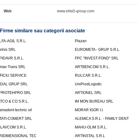
Web
www.elita5-group.com
Firme similare sau categorii asociate
LFA-AGIL S.R.L.
Plazan
elnis SRL
EUROMETA - GRUP S.R.L.
PIDAVR S.R.L.
FPC "INVEST-FOND" SRL
mav Trans SRL
ARTBENCOM S.R.L.
FICIU SERVICE
RULCAR S.R.L.
IDAL GRUP SRL
UniProdLogistic
PROTEHPRO SRL
ARTIONEL SRL
ATCO & CO S.R.L.
IM MON BUREAU SRL
amadent technic srl
MORAR IGOR I.I.
TATI-COMERT SRL
ALEMICA S.R.L. - FAMILY DENT
SLAVCOM S.R.L.
MAHU-OLIM S.R.L.
RIDIMENSIONAL TEC
ARTINSTAL S.R.L