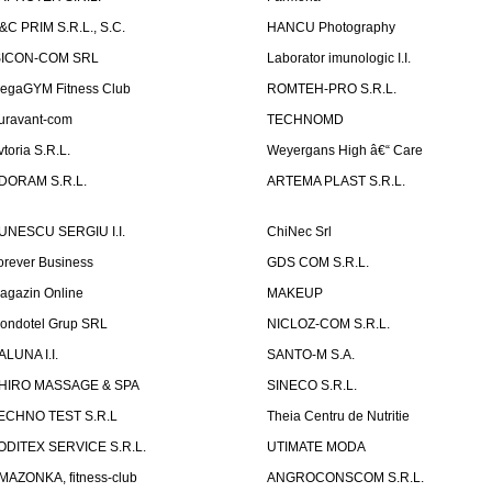
&C PRIM S.R.L., S.C.
HANCU Photography
SICON-COM SRL
Laborator imunologic I.I.
egaGYM Fitness Club
ROMTEH-PRO S.R.L.
uravant-com
TECHNOMD
vtoria S.R.L.
Weyergans High â€“ Care
DORAM S.R.L.
ARTEMA PLAST S.R.L.
UNESCU SERGIU I.I.
ChiNec Srl
orever Business
GDS COM S.R.L.
agazin Online
MAKEUP
ondotel Grup SRL
NICLOZ-COM S.R.L.
ALUNA I.I.
SANTO-M S.A.
HIRO MASSAGE & SPA
SINECO S.R.L.
ECHNO TEST S.R.L
Theia Centru de Nutritie
ODITEX SERVICE S.R.L.
UTIMATE MODA
MAZONKA, fitness-club
ANGROCONSCOM S.R.L.