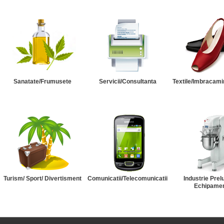
Sanatate/Frumusete
Servicii/Consultanta
Textile/Imbracami
Turism/ Sport/ Divertisment
Comunicatii/Telecomunicatii
Industrie Prel
Echipame