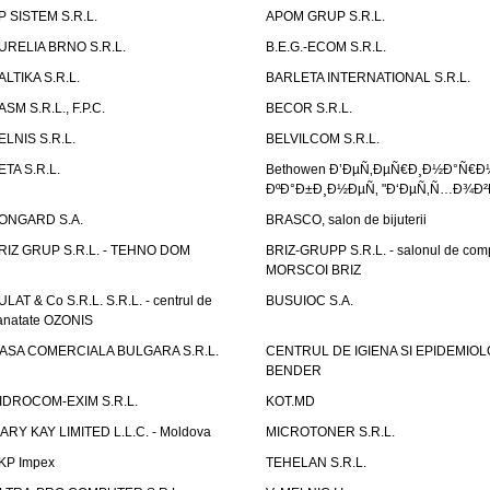
P SISTEM S.R.L.
APOM GRUP S.R.L.
URELIA BRNO S.R.L.
B.E.G.-ECOM S.R.L.
ALTIKA S.R.L.
BARLETA INTERNATIONAL S.R.L.
ASM S.R.L., F.P.C.
BECOR S.R.L.
ELNIS S.R.L.
BELVILCOM S.R.L.
ETA S.R.L.
Bethowen Ð’ÐµÑ‚ÐµÑ€Ð¸Ð½Ð°Ñ€Ð
ÐºÐ°Ð±Ð¸Ð½ÐµÑ‚ "Ð‘ÐµÑ‚Ñ…Ð¾Ð²
ONGARD S.A.
BRASCO, salon de bijuterii
RIZ GRUP S.R.L. - TEHNO DOM
BRIZ-GRUPP S.R.L. - salonul de com
MORSCOI BRIZ
ULAT & Co S.R.L. S.R.L. - centrul de
BUSUIOC S.A.
anatate OZONIS
ASA COMERCIALA BULGARA S.R.L.
CENTRUL DE IGIENA SI EPIDEMIOL
BENDER
IDROCOM-EXIM S.R.L.
KOT.MD
ARY KAY LIMITED L.L.C. - Moldova
MICROTONER S.R.L.
KP Impex
TEHELAN S.R.L.