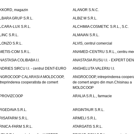
KKORD, magazin
ALANOR S.N.C.
LBARA GRUP S.R.L.
ALBIZ M S.R.L.
LCARA-LUX S.R.L.
ALCHIMIA COSMETIC S.R.L., S.C.
LINC S.R.L.
ALMAIAN S.R.L.
LONZO S.R.L.
ALVIS, centrul comercial
METIS-COM S.R.L.
ANAMED-CENTRU S.R.L., centru med
NASTASIA COLIBABA I.I.
ANASTASIA RUSU I.I. - EXPERT DE
NDRIES SIRCU I.I. - centrul DENT-EURO
ANGHELUTA VALERIU I.I.
NGROCOOP CALARASI A MOLDCOOP,
ANGROCOOP, intreprinderea coopera
ntreprinderea cooperatista de comert
de comert angro din mun.Chisinau a
MOLDCOOP
PROVIZCOOP
ARALIA S.R.L., farmacie
RGEDAVA S.R.L.
ARGINTAUR S.R.L.
RISAFARM S.R.L.
ARMELI S.R.L.
RNICA-FARM S.R.L.
ATARGATIS S.R.L.