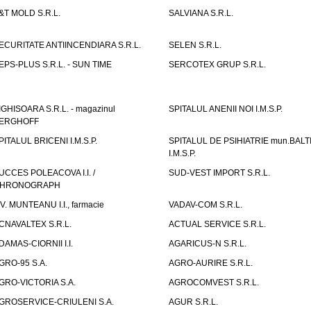
&T MOLD S.R.L.
SALVIANA S.R.L.
ECURITATE ANTIINCENDIARA S.R.L.
SELEN S.R.L.
EPS-PLUS S.R.L. - SUN TIME
SERCOTEX GRUP S.R.L.
IGHISOARA S.R.L. - magazinul
SPITALUL ANENII NOI I.M.S.P.
ERGHOFF
PITALUL BRICENI I.M.S.P.
SPITALUL DE PSIHIATRIE mun.BALT
I.M.S.P.
UCCES POLEACOVA I.I. /
SUD-VEST IMPORT S.R.L.
HRONOGRAPH
.V. MUNTEANU I.I., farmacie
VADAV-COM S.R.L.
CNAVALTEX S.R.L.
ACTUAL SERVICE S.R.L.
DAMAS-CIORNII I.I.
AGARICUS-N S.R.L.
GRO-95 S.A.
AGRO-AURIRE S.R.L.
GRO-VICTORIA S.A.
AGROCOMVEST S.R.L.
GROSERVICE-CRIULENI S.A.
AGUR S.R.L.