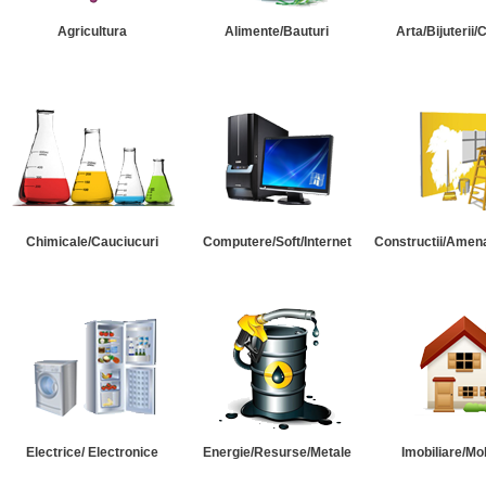
Agricultura
Alimente/Bauturi
Arta/Bijuterii/
Chimicale/Cauciucuri
Computere/Soft/Internet
Constructii/Amena
Electrice/ Electronice
Energie/Resurse/Metale
Imobiliare/Mob