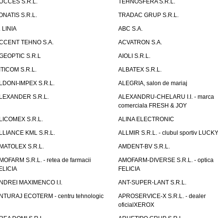
UCCES S.R.L.
TEHNOSFERA S.R.L.
ONATIS S.R.L.
TRADAC GRUP S.R.L.
. LINIA
ABC S.A.
CCENT TEHNO S.A.
ACVATRON S.A.
GEOPTIC S.R.L
AIOLI S.R.L.
ITICOM S.R.L.
ALBATEX S.R.L.
LDONI-IMPEX S.R.L.
ALEGRIA, salon de mariaj
LEXANDER S.R.L.
ALEXANDRU-CHELARU I.I. - marca
comerciala FRESH & JOY
LICOMEX S.R.L.
ALINA ELECTRONIC
LLIANCE KML S.R.L.
ALLMIR S.R.L. - clubul sportiv LUCKY
MATOLEX S.R.L.
AMDENT-BV S.R.L.
MOFARM S.R.L. - retea de farmacii
AMOFARM-DIVERSE S.R.L. - optica
ELICIA
FELICIA
NDREI MAXIMENCO I.I.
ANT-SUPER-LANT S.R.L.
NTURAJ ECOTERM - centru tehnologic
APROSERVICE-X S.R.L. - dealer
oficialXEROX