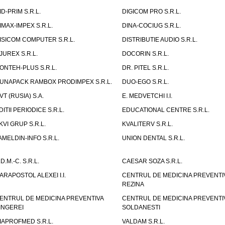
ID-PRIM S.R.L.
DIGICOM PRO S.R.L.
IMAX-IMPEX S.R.L.
DINA-COCIUG S.R.L.
ISICOM COMPUTER S.R.L.
DISTRIBUTIE AUDIO S.R.L.
JUREX S.R.L.
DOCORIN S.R.L.
ONTEH-PLUS S.R.L.
DR. PITEL S.R.L.
UNAPACK RAMBOX PRODIMPEX S.R.L.
DUO-EGO S.R.L.
VT (RUSIA) S.A.
E. MEDVETCHI I.I.
DITII PERIODICE S.R.L.
EDUCATIONAL CENTRE S.R.L.
KVI GRUP S.R.L.
KVALITERV S.R.L.
AMELDIN-INFO S.R.L.
UNION DENTAL S.R.L.
.D.M.-C. S.R.L.
CAESAR SOZA S.R.L.
ARAPOSTOL ALEXEI I.I.
CENTRUL DE MEDICINA PREVENTI
REZINA
ENTRUL DE MEDICINA PREVENTIVA
CENTRUL DE MEDICINA PREVENTI
INGEREI
SOLDANESTI
IAPROFMED S.R.L.
VALDAM S.R.L.