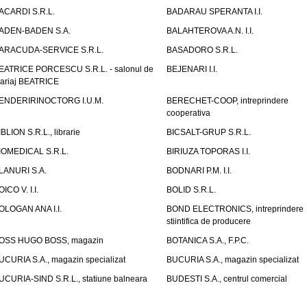
ACARDI S.R.L.
BADARAU SPERANTA I.I.
ADEN-BADEN S.A.
BALAHTEROVA A.N. I.I.
ARACUDA-SERVICE S.R.L.
BASADORO S.R.L.
EATRICE PORCESCU S.R.L. - salonul de
BEJENARI I.I.
ariaj BEATRICE
ENDERIRINOCTORG I.U.M.
BERECHET-COOP, intreprindere
cooperativa
IBLION S.R.L., librarie
BICSALT-GRUP S.R.L.
IOMEDICAL S.R.L.
BIRIUZA TOPORAS I.I.
LANURI S.A.
BODNARI P.M. I.I.
OICO V. I.I.
BOLID S.R.L.
OLOGAN ANA I.I.
BOND ELECTRONICS, intreprindere
stiintifica de producere
OSS HUGO BOSS, magazin
BOTANICA S.A., F.P.C.
UCURIA S.A., magazin specializat
BUCURIA S.A., magazin specializat
UCURIA-SIND S.R.L., statiune balneara
BUDESTI S.A., centrul comercial