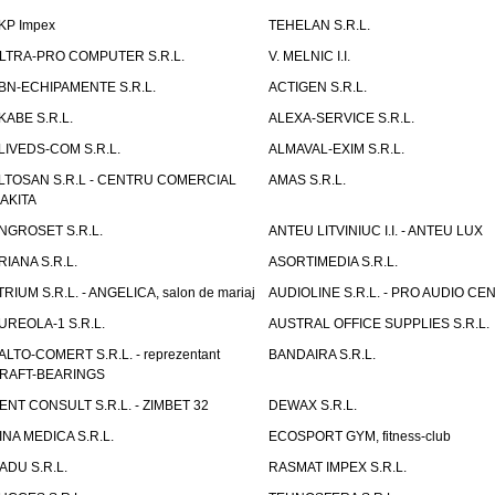
KP Impex
TEHELAN S.R.L.
LTRA-PRO COMPUTER S.R.L.
V. MELNIC I.I.
BN-ECHIPAMENTE S.R.L.
ACTIGEN S.R.L.
KABE S.R.L.
ALEXA-SERVICE S.R.L.
LIVEDS-COM S.R.L.
ALMAVAL-EXIM S.R.L.
LTOSAN S.R.L - CENTRU COMERCIAL
AMAS S.R.L.
AKITA
NGROSET S.R.L.
ANTEU LITVINIUC I.I. - ANTEU LUX
RIANA S.R.L.
ASORTIMEDIA S.R.L.
TRIUM S.R.L. - ANGELICA, salon de mariaj
AUDIOLINE S.R.L. - PRO AUDIO CE
UREOLA-1 S.R.L.
AUSTRAL OFFICE SUPPLIES S.R.L.
ALTO-COMERT S.R.L. - reprezentant
BANDAIRA S.R.L.
RAFT-BEARINGS
ENT CONSULT S.R.L. - ZIMBET 32
DEWAX S.R.L.
INA MEDICA S.R.L.
ECOSPORT GYM, fitness-club
ADU S.R.L.
RASMAT IMPEX S.R.L.