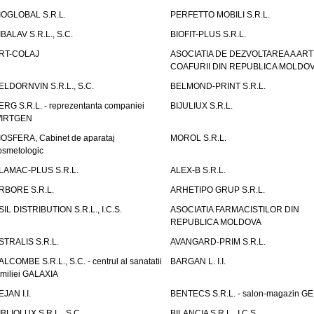
IOGLOBAL S.R.L.
PERFETTO MOBILI S.R.L.
IBALAV S.R.L., S.C.
BIOFIT-PLUS S.R.L.
RT-COLAJ
ASOCIATIA DE DEZVOLTAREA A ART
COAFURII DIN REPUBLICA MOLDO
ELDORNVIN S.R.L., S.C.
BELMOND-PRINT S.R.L.
ERG S.R.L. - reprezentanta companiei
BIJULIUX S.R.L.
IRTGEN
IOSFERA, Cabinet de aparataj
MOROL S.R.L.
osmetologic
LAMAC-PLUS S.R.L.
ALEX-B S.R.L.
RBORE S.R.L.
ARHETIPO GRUP S.R.L.
SIL DISTRIBUTION S.R.L., I.C.S.
ASOCIATIA FARMACISTILOR DIN
REPUBLICA MOLDOVA
STRALIS S.R.L.
AVANGARD-PRIM S.R.L.
ALCOMBE S.R.L., S.C. - centrul al sanatatii
BARGAN L. I.I.
amiliei GALAXIA
EJAN I.I.
BENTECS S.R.L. - salon-magazin G
IBLIOLUX S.R.L., S.C.
BILANCIA S.R.L., I.C.S.