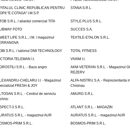
PITALUL CLINIC REPUBLICAN PENTRU
STANA S.R.L.
OPII "E.COTAGA" I.M.S.P.
TOB S.R.L. / aliantul comercial TITA
STYLE PLUS S.R.L.
UBWAY FOTO
SUCCES S.A.
WEET LIFE S.R.L., I.M. / magazinul
TEXTILE-ETALON S.R.L.
ERRANOVA
OBI S.R.L. / salonul DMI TECHNOLOGY
TOTAL FITNESS
ICTORIA TELEMAN I.I.
VIVAM I.I.
GROSTILI S.R.L. - Baza angro
AKM-VETERAN S.R.L. - Magazinul 
REZERV
LEXANDRU-CHELARU I.I. - Magazinul
ALFA-NISTRU S.A. - Reprezentanta i
pecializat FRESH & JOY
Chisinau
LTOSAN S.R.L. - Centrul de serviciu
AMURG S.R.L.
echnic
SPECT-3 S.R.L.
ATLANT S.R.L. - MAGAZIN
URATUS S.R.L. - magazinul AUR
AURATUS S.R.L. - magazinul AUR
OSMOS-PRIM S.R.L.
BOSMOS-PRIM S.R.L.