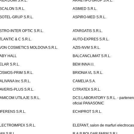
REA DOMI S.R.L.
ARHETIPO GRUP S.R.L.
SCALON S.R.L.
ASIMED S.R.L.
SOTEL-GRUP S.R.L.
ASPIRO-MED S.R.L.
STRO-INTER OPTIC S.R.L.
ATARGATIS S.R.L.
TLANTIC & C S.R.L.
AUTO-EXPRES S.R.L.
VON COSMETICS MOLDOVA S.R.L.
AZIS-NVM S.R.L.
ABY HALL
BALCANCLIMAT S.R.L.
ELAR S.R.L.
BEM INNA I.I.
OSMOS-PRIM S.R.L.
BRIONIA VL S.R.L.
ALIVANA Inc S.R.L.
CAMELIA S.A.
AVERIS-PLUS S.R.L.
CITRATEX S.R.L.
AMICOM UTILAJE S.R.L.
DCS LABORATORY S.R.L. - partener
oficial PANASONIC
IFERENS S.R.L.
ECHIPROT S.R.L.
LECTROIMPEX S.R.L.
ELEFANT, salon de marfuri electrocas
IAN S.R.L.
R & P BOLGAR FARM S.R.L.