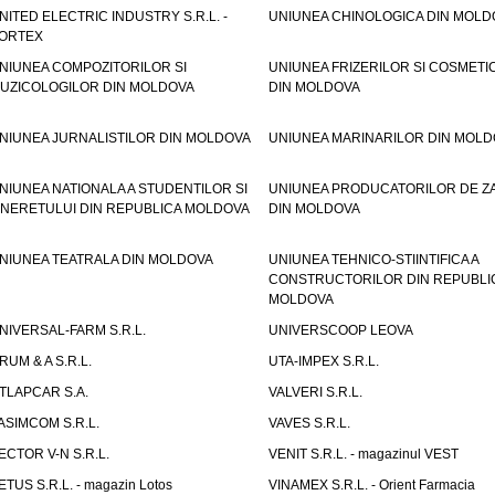
NITED ELECTRIC INDUSTRY S.R.L. -
UNIUNEA CHINOLOGICA DIN MOLD
ORTEX
NIUNEA COMPOZITORILOR SI
UNIUNEA FRIZERILOR SI COSMETI
UZICOLOGILOR DIN MOLDOVA
DIN MOLDOVA
NIUNEA JURNALISTILOR DIN MOLDOVA
UNIUNEA MARINARILOR DIN MOLD
NIUNEA NATIONALA A STUDENTILOR SI
UNIUNEA PRODUCATORILOR DE Z
INERETULUI DIN REPUBLICA MOLDOVA
DIN MOLDOVA
NIUNEA TEATRALA DIN MOLDOVA
UNIUNEA TEHNICO-STIINTIFICA A
CONSTRUCTORILOR DIN REPUBLI
MOLDOVA
NIVERSAL-FARM S.R.L.
UNIVERSCOOP LEOVA
RUM & A S.R.L.
UTA-IMPEX S.R.L.
TLAPCAR S.A.
VALVERI S.R.L.
ASIMCOM S.R.L.
VAVES S.R.L.
ECTOR V-N S.R.L.
VENIT S.R.L. - magazinul VEST
ETUS S.R.L. - magazin Lotos
VINAMEX S.R.L. - Orient Farmacia