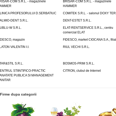
RISAR-COM S.R.L. - magazinele
BRISAR-COM S.R.L. - magazinele
AMMER
HAMMER
LINICA PROFESORULUI D.SERBATIUC
COMITEK S.R.L. - salonul DOXY TE
ALMIO-DENT S.R.L.
DENT-ESTET S.R.L.
UBLU-W S.R.L.
ELAT-RENTSERVICE S.R.L., centru
comercial ELAT
IDESCO, magazin
FIDESCO, market CIOCANA S.A., filia
LATON VALENTIN I.I.
RIUL VECHI S.R.L.
TAR&STIL S.R.L.
BOSMOS-PRIM S.R.L.
ENTRUL STIINTIFICO-PRACTIC
CITRON, clubul de Internet
ANATATE PUBLICA SI MANAGEMENT
ANITAR
Firme dupa categorii