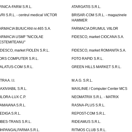
RNICA-FARM S.R.L.
ATARGATIS S.R.L.
VRI S.R.L. - centrul medical VICTOR
BRISAR-COM S.R.L. - magazinele
HAMMER
ARMACIA BUIUCANI nr.465 S.A.
FARMACIA DRUMUL VIILOR
ARMACIA USMF "NICOLAE
FIDESCO, market CIOCANA S.A.
ESTEMITEANU"
IDESCO, market FIOLEN S.R.L.
FIDESCO, market ROMANITA S.A.
ORS COMPUTER S.R.L.
FOTO RAPID S.R.L.
ALATUS-COM S.R.L.
GREEN HILLS MARKET S.R.L.
TRA A. I.I.
M.A.G. S.R.L.
AXIVIABIL S.R.L.
MAXLINIE / Computer Center MCS
ILORA-LUX C.P.
NEOMATRIX S.R.L. - MATRIX
AMAIANA S.R.L.
RASNA-PLUS S.R.L.
EDIGA S.R.L.
REPOST-COM S.R.L.
IBES-TRANS S.R.L.
RIDEAMUS S.R.L.
IHPANGALFARMA S.R.L.
RITMOS CLUB S.R.L.