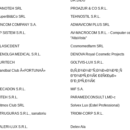
DR.DIDU
ANOTEH SRL
PROAZUR & CO S.R.L.
uperBit&Co SRL
TEHNOSTIL S.R.L.
INCOM COMPANY S.A.
ADMAVICOM PLUS SRL
P SISTEM S.R.L.
AV-MACROCOM S.R.L. - Computer ce
"AltaVista"
LASICDENT
Cosmomedfarm SRL
ENOLGA MEDICAL S.R.L.
DENOVA Royal Cosmetic Projects
URITECH
GOLTVIS-LUX S.R.L.
andbal Club Â«FORTUNAÂ»
Ð¡Ñ‚Ð¾Ð¼Ð°Ñ‚Ð¾Ð»Ð¾Ð³Ð¸Ñ
Ð”Ð¾ÐºÑ‚Ð¾Ñ€ ÐžÑ€ÐµÐ»
Ð’Ð¸ÐºÑ‚Ð¾Ñ€
ECADON S.R.L.
MiF S.A.
ITEH S.R.L.
PARAMEDCONSULT LMD-c
itmos Club SRL
Solvex Lux (Estel Professional)
TRUGURAS S.R.L., sanatoriu
TRIOM-CORP S.R.L.
ALERI-LUX S.R.L.
Delev Ala