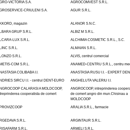
GRO-VICTORIA S.A.
AGROCOMVEST S.R.L.
GROSERVICE-CRIULENI S.A.
AGUR S.R.L.
KKORD, magazin
ALANOR S.N.C.
LBARA GRUP S.R.L.
ALBIZ M S.R.L.
LCARA-LUX S.R.L.
ALCHIMIA COSMETIC S.R.L., S.C.
LINC S.R.L.
ALMAIAN S.R.L.
LONZO S.R.L.
ALVIS, centrul comercial
METIS-COM S.R.L.
ANAMED-CENTRU S.R.L., centru med
NASTASIA COLIBABA I.I.
ANASTASIA RUSU I.I. - EXPERT DE
NDRIES SIRCU I.I. - centrul DENT-EURO
ANGHELUTA VALERIU I.I.
NGROCOOP CALARASI A MOLDCOOP,
ANGROCOOP, intreprinderea coopera
ntreprinderea cooperatista de comert
de comert angro din mun.Chisinau a
MOLDCOOP
PROVIZCOOP
ARALIA S.R.L., farmacie
RGEDAVA S.R.L.
ARGINTAUR S.R.L.
RISAFARM S.R.L.
ARMELI S.R.L.