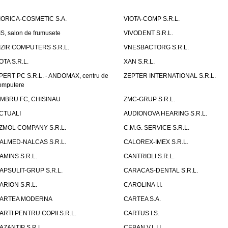
IORICA-COSMETIC S.A.
VIOTA-COMP S.R.L.
IS, salon de frumusete
VIVODENT S.R.L.
IZIR COMPUTERS S.R.L.
VNESBACTORG S.R.L.
OTA S.R.L.
XAN S.R.L.
PERT PC S.R.L. - ANDOMAX, centru de
ZEPTER INTERNATIONAL S.R.L.
omputere
IMBRU FC, CHISINAU
ZMC-GRUP S.R.L.
CTUALI
AUDIONOVA HEARING S.R.L.
ZMOL COMPANY S.R.L.
C.M.G. SERVICE S.R.L.
ALMED-NALCAS S.R.L.
CALOREX-IMEX S.R.L.
AMINS S.R.L.
CANTRIOLI S.R.L.
APSULIT-GRUP S.R.L.
CARACAS-DENTAL S.R.L.
ARION S.R.L.
CAROLINA I.I.
ARTEA MODERNA
CARTEA S.A.
ARTI PENTRU COPII S.R.L.
CARTUS I.S.
AZANTIP S.R.L.
CEBAN V.I. I.I.