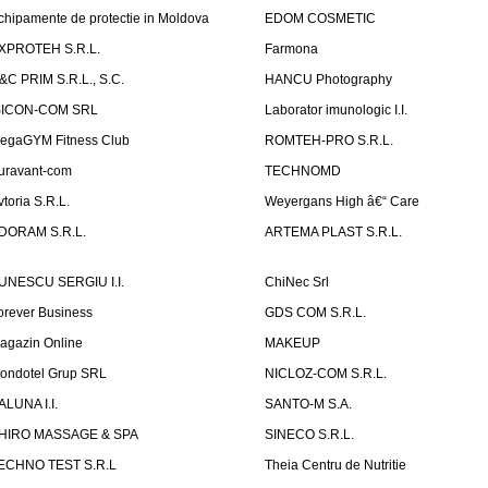
chipamente de protectie in Moldova
EDOM COSMETIC
XPROTEH S.R.L.
Farmona
&C PRIM S.R.L., S.C.
HANCU Photography
SICON-COM SRL
Laborator imunologic I.I.
egaGYM Fitness Club
ROMTEH-PRO S.R.L.
uravant-com
TECHNOMD
vtoria S.R.L.
Weyergans High â€“ Care
DORAM S.R.L.
ARTEMA PLAST S.R.L.
UNESCU SERGIU I.I.
ChiNec Srl
orever Business
GDS COM S.R.L.
agazin Online
MAKEUP
ondotel Grup SRL
NICLOZ-COM S.R.L.
ALUNA I.I.
SANTO-M S.A.
HIRO MASSAGE & SPA
SINECO S.R.L.
ECHNO TEST S.R.L
Theia Centru de Nutritie