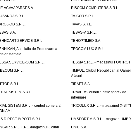
IF-ACVAAPARAT S.A.
RISCOM COMPUTERS S.R.L.
USANDA S.R.L.
TA-GOR S.R.L.
AROL-DD S.R.L.
TAVAS S.R.L.
EBAS S.A.
TEBAS-V S.R.L.
EHNOART-SERVICE S.R.L.
TEHOPTIMED S.A.
ENHIKAN, Asociatia de Promovare a
TEOCOM LUX S.R.L.
rtelor Martiale
ESSA SERVICE-COM S.R.L.
TESSIA S.R.L. - magazinul FOXTROT
IBECUM S.R.L.
TIMPUL, Clubul Republican al Oamen
Afaceri
IPTOP S.R.L.
TIRAET S.A.
OTAL SISTEM S.R.L.
TRAVERS, clubul turistic sportiv de
intremare
RIAL SISTEM S.R.L. - centrul comercial
TRICOLUX S.R.L. - magazinul X-STY
ON AMI
.S.DIRECT-IMPORT S.R.L.
UMSPORT M S.R.L. - magazin UMB
NGAR S.R.L.,F.P.C./magazinul Colibri
UNIC S.A.