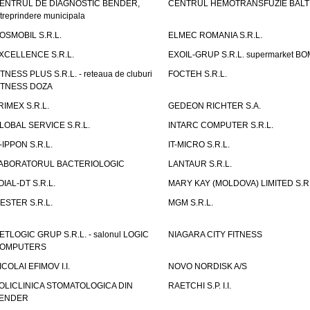
ENTRUL DE DIAGNOSTIC BENDER,
CENTRUL HEMOTRANSFUZIE BALT
ntreprindere municipala
OSMOBIL S.R.L.
ELMEC ROMANIA S.R.L.
XCELLENCE S.R.L.
EXOIL-GRUP S.R.L. supermarket B
ITNESS PLUS S.R.L. - reteaua de cluburi
FOCTEH S.R.L.
ITNESS DOZA
RIMEX S.R.L.
GEDEON RICHTER S.A.
LOBAL SERVICE S.R.L.
INTARC COMPUTER S.R.L.
T-IPPON S.R.L.
IT-MICRO S.R.L.
ABORATORUL BACTERIOLOGIC
LANTAUR S.R.L.
OIAL-DT S.R.L.
MARY KAY (MOLDOVA) LIMITED S.R.
ESTER S.R.L.
MGM S.R.L.
ETLOGIC GRUP S.R.L. - salonul LOGIC
NIAGARA CITY FITNESS
OMPUTERS
ICOLAI EFIMOV I.I.
NOVO NORDISK A/S
OLICLINICA STOMATOLOGICA DIN
RAETCHI S.P. I.I.
ENDER