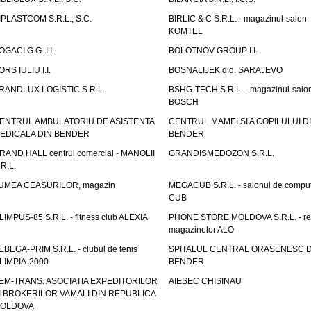
IPLASTCOM S.R.L., S.C.
BIRLIC & C S.R.L. - magazinul-salon
KOMTEL
OGACI G.G. I.I.
BOLOTNOV GROUP I.I.
ORS IULIU I.I.
BOSNALIJEK d.d. SARAJEVO
RANDLUX LOGISTIC S.R.L.
BSHG-TECH S.R.L. - magazinul-salo
BOSCH
ENTRUL AMBULATORIU DE ASISTENTA
CENTRUL MAMEI SI A COPILULUI D
EDICALA DIN BENDER
BENDER
RAND HALL centrul comercial - MANOLII
GRANDISMEDOZON S.R.L.
.R.L.
UMEA CEASURILOR, magazin
MEGACUB S.R.L. - salonul de compu
CUB
LIMPUS-85 S.R.L. - fitness club ALEXIA
PHONE STORE MOLDOVA S.R.L. - re
magazinelor ALO
EBEGA-PRIM S.R.L. - clubul de tenis
SPITALUL CENTRAL ORASENESC D
LIMPIA-2000
BENDER
EM-TRANS. ASOCIATIA EXPEDITORILOR
AIESEC CHISINAU
I BROKERILOR VAMALI DIN REPUBLICA
OLDOVA