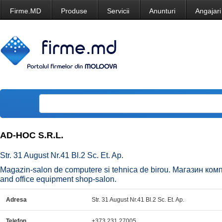
Firme.MD
Produse
Servicii
Anunturi
Angajari
AD-HOC S.R.L.
Str. 31 August Nr.41 Bl.2 Sc. Et. Ap.
Magazin-salon de computere si tehnica de birou. Магазин ко
and office equipment shop-salon.
Adresa
Str. 31 August Nr.41 Bl.2 Sc. Et. Ap.
Telefon
+373 231 27005