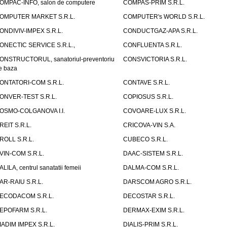
OMPAC-INFO, salon de computere
COMPAS-PRIM S.R.L.
OMPUTER MARKET S.R.L.
COMPUTER's WORLD S.R.L.
ONDIVIV-IMPEX S.R.L.
CONDUCTGAZ-APA S.R.L.
ONECTIC SERVICE S.R.L.,
CONFLUENTA S.R.L.
ONSTRUCTORUL, sanatoriul-preventoriu
CONSVICTORIA S.R.L.
e baza
ONTATORI-COM S.R.L.
CONTAVE S.R.L.
ONVER-TEST S.R.L.
COPIOSUS S.R.L.
OSMO-COLGANOVA I.I.
COVOARE-LUX S.R.L.
REIT S.R.L.
CRICOVA-VIN S.A.
ROLL S.R.L.
CUBECO S.R.L.
VIN-COM S.R.L.
DAAC-SISTEM S.R.L.
ALILA, centrul sanatatii femeii
DALMA-COM S.R.L.
AR-RAIU S.R.L.
DARSCOM AGRO S.R.L.
ECODACOM S.R.L.
DECOSTAR S.R.L.
EPOFARM S.R.L.
DERMAX-EXIM S.R.L.
IADIM IMPEX S.R.L.
DIALIS-PRIM S.R.L.