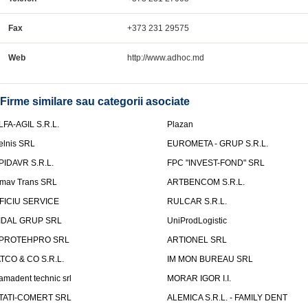
Fax
+373 231 29575
Web
http://www.adhoc.md
Firme similare sau categorii asociate
LFA-AGIL S.R.L.
Plazan
elnis SRL
EUROMETA - GRUP S.R.L.
PIDAVR S.R.L.
FPC "INVEST-FOND" SRL
mav Trans SRL
ARTBENCOM S.R.L.
FICIU SERVICE
RULCAR S.R.L.
IDAL GRUP SRL
UniProdLogistic
PROTEHPRO SRL
ARTIONEL SRL
ATCO & CO S.R.L.
IM MON BUREAU SRL
amadent technic srl
MORAR IGOR I.I.
TATI-COMERT SRL
ALEMICA S.R.L. - FAMILY DENT