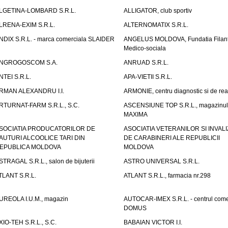
LGETINA-LOMBARD S.R.L.
ALLIGATOR, club sportiv
LRENA-EXIM S.R.L.
ALTERNOMATIX S.R.L.
NDIX S.R.L. - marca comerciala SLAIDER
ANGELUS MOLDOVA, Fundatia Filant
Medico-sociala
NGROGOSCOM S.A.
ANRUAD S.R.L.
NTEI S.R.L.
APA-VIETII S.R.L.
RMAN ALEXANDRU I.I.
ARMONIE, centru diagnostic si de reab
RTURNAT-FARM S.R.L., S.C.
ASCENSIUNE TOP S.R.L., magazinul
MAXIMA
SOCIATIA PRODUCATORILOR DE
ASOCIATIA VETERANILOR SI INVALI
AUTURI ALCOOLICE TARI DIN
DE CARABINERI ALE REPUBLICII
EPUBLICA MOLDOVA
MOLDOVA
STRAGAL S.R.L., salon de bijuterii
ASTRO UNIVERSAL S.R.L.
TLANT S.R.L.
ATLANT S.R.L., farmacia nr.298
UREOLA I.U.M., magazin
AUTOCAR-IMEX S.R.L. - centrul come
DOMUS
XIO-TEH S.R.L., S.C.
BABAIAN VICTOR I.I.