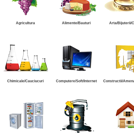
Agricultura
Alimente/Bauturi
Arta/Bijuterii/
Chimicale/Cauciucuri
Computere/Soft/Internet
Constructii/Amena