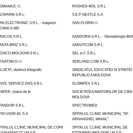
OMANIUC I.I.
ROSHEN MOL S.R.L.
USFARM S.R.L.
S.E.P. NESTLE S.A.
AN ELECTRONIC S.R.L. - magazin
SAN-FLORIN I.I.
EHNICA.MD
ANCOS S.R.L.
SANDORIA S.R.L. - Stomatologia BI
ANTA-BRIZ S.R.L.
SANVITCOM S.R.L.
EDICO-MOLDOVA S.R.L.
SEL si C S.R.L.
ENATSKI D I.I.
SERLAND-COM S.R.L.
ILUETA, studioul fotografic
SINDICATUL EDUCATIEI SI STIINTEI
REPUBLICA MOLDOVA
IVOL SERVICE DHS S.R.L.
SLOIMPEX S.R.L.
NIPER, clubul de tir
SOCIETATEA AMATORILOR DE CIINI
MOLDOVA
PANDOR S.R.L.
SPECTROMED
PICUSOR-BL S.A.
SPITALUL CLINIC MUNICIPAL "SF.
ARHANGHEL MIHAIL"
PITALUL CLINIC MUNICIPAL DE COPII
SPITALUL CLINIC MUNICIPAL DE
V.IGNATENCO" I.M.S.P.
FTIZIOPNEUMOLOGIE I.M.S.P.