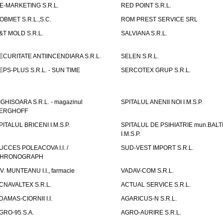
E-MARKETING S.R.L.
RED POINT S.R.L.
OBMET S.R.L.,S.C.
ROM PREST SERVICE SRL
&T MOLD S.R.L.
SALVIANA S.R.L.
ECURITATE ANTIINCENDIARA S.R.L.
SELEN S.R.L.
EPS-PLUS S.R.L. - SUN TIME
SERCOTEX GRUP S.R.L.
IGHISOARA S.R.L. - magazinul
SPITALUL ANENII NOI I.M.S.P.
ERGHOFF
PITALUL BRICENI I.M.S.P.
SPITALUL DE PSIHIATRIE mun.BALT
I.M.S.P.
UCCES POLEACOVA I.I. /
SUD-VEST IMPORT S.R.L.
HRONOGRAPH
.V. MUNTEANU I.I., farmacie
VADAV-COM S.R.L.
CNAVALTEX S.R.L.
ACTUAL SERVICE S.R.L.
DAMAS-CIORNII I.I.
AGARICUS-N S.R.L.
GRO-95 S.A.
AGRO-AURIRE S.R.L.