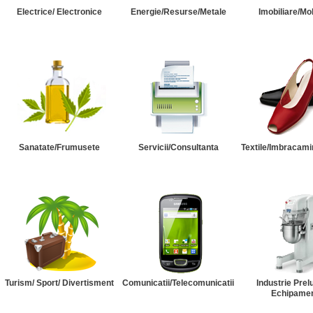
Electrice/ Electronice
Energie/Resurse/Metale
Imobiliare/Mob
Sanatate/Frumusete
Servicii/Consultanta
Textile/Imbracami
Turism/ Sport/ Divertisment
Comunicatii/Telecomunicatii
Industrie Prel
Echipame