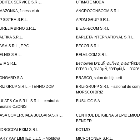
ODITEX SERVICE S.R.L.
UTIMATE MODA
MAZONKA, fitness-club
ANGROCONSCOM S.R.L.
P SISTEM S.R.L.
APOM GRUP S.R.L.
URELIA BRNO S.R.L.
B.E.G.-ECOM S.R.L.
ALTIKA S.R.L.
BARLETA INTERNATIONAL S.R.L.
ASM S.R.L., F.P.C.
BECOR S.R.L.
ELNIS S.R.L.
BELVILCOM S.R.L.
ETA S.R.L.
Bethowen Ð’ÐµÑ‚ÐµÑ€Ð¸Ð½Ð°Ñ€Ð
ÐºÐ°Ð±Ð¸Ð½ÐµÑ‚ "Ð‘ÐµÑ‚Ñ…Ð¾Ð²
ONGARD S.A.
BRASCO, salon de bijuterii
RIZ GRUP S.R.L. - TEHNO DOM
BRIZ-GRUPP S.R.L. - salonul de com
MORSCOI BRIZ
ULAT & Co S.R.L. S.R.L. - centrul de
BUSUIOC S.A.
anatate OZONIS
ASA COMERCIALA BULGARA S.R.L.
CENTRUL DE IGIENA SI EPIDEMIOL
BENDER
IDROCOM-EXIM S.R.L.
KOT.MD
ARY KAY LIMITED L.L.C. - Moldova
MICROTONER S.R.L.