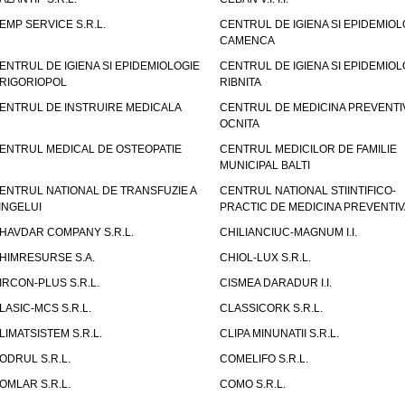
EMP SERVICE S.R.L.
CENTRUL DE IGIENA SI EPIDEMIOL
CAMENCA
ENTRUL DE IGIENA SI EPIDEMIOLOGIE
CENTRUL DE IGIENA SI EPIDEMIOL
RIGORIOPOL
RIBNITA
ENTRUL DE INSTRUIRE MEDICALA
CENTRUL DE MEDICINA PREVENTI
OCNITA
ENTRUL MEDICAL DE OSTEOPATIE
CENTRUL MEDICILOR DE FAMILIE
MUNICIPAL BALTI
ENTRUL NATIONAL DE TRANSFUZIE A
CENTRUL NATIONAL STIINTIFICO-
INGELUI
PRACTIC DE MEDICINA PREVENTIV
HAVDAR COMPANY S.R.L.
CHILIANCIUC-MAGNUM I.I.
HIMRESURSE S.A.
CHIOL-LUX S.R.L.
IRCON-PLUS S.R.L.
CISMEA DARADUR I.I.
LASIC-MCS S.R.L.
CLASSICORK S.R.L.
LIMATSISTEM S.R.L.
CLIPA MINUNATII S.R.L.
ODRUL S.R.L.
COMELIFO S.R.L.
OMLAR S.R.L.
COMO S.R.L.