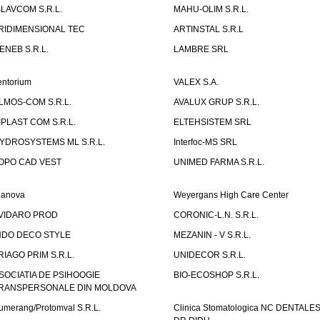
SLAVCOM S.R.L.
MAHU-OLIM S.R.L.
RIDIMENSIONAL TEC
ARTINSTAL S.R.L
ENEB S.R.L.
LAMBRE SRL
entorium
VALEX S.A.
LMOS-COM S.R.L.
AVALUX GRUP S.R.L.
IPLAST COM S.R.L.
ELTEHSISTEM SRL
YDROSYSTEMS ML S.R.L.
Interfoc-MS SRL
OPO CAD VEST
UNIMED FARMA S.R.L.
ianova
Weyergans High Care Center
VIDARO PROD
CORONIC-L.N. S.R.L.
NDO DECO STYLE
MEZANIN - V S.R.L.
RIAGO PRIM S.R.L.
UNIDECOR S.R.L.
SOCIATIA DE PSIHOOGIE
BIO-ECOSHOP S.R.L.
RANSPERSONALE DIN MOLDOVA
umerang/Protomval S.R.L.
Clinica Stomatologica NC DENTALE