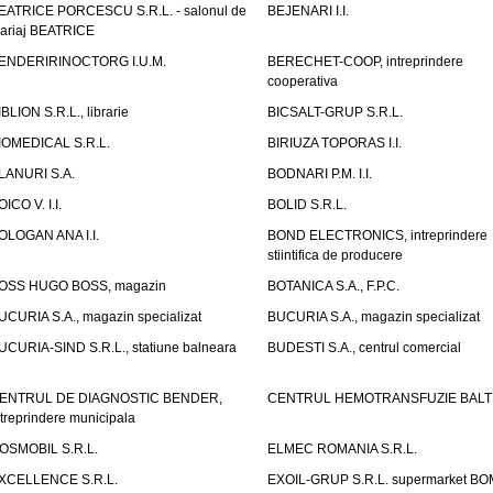
EATRICE PORCESCU S.R.L. - salonul de
BEJENARI I.I.
ariaj BEATRICE
ENDERIRINOCTORG I.U.M.
BERECHET-COOP, intreprindere
cooperativa
IBLION S.R.L., librarie
BICSALT-GRUP S.R.L.
IOMEDICAL S.R.L.
BIRIUZA TOPORAS I.I.
LANURI S.A.
BODNARI P.M. I.I.
OICO V. I.I.
BOLID S.R.L.
OLOGAN ANA I.I.
BOND ELECTRONICS, intreprindere
stiintifica de producere
OSS HUGO BOSS, magazin
BOTANICA S.A., F.P.C.
UCURIA S.A., magazin specializat
BUCURIA S.A., magazin specializat
UCURIA-SIND S.R.L., statiune balneara
BUDESTI S.A., centrul comercial
ENTRUL DE DIAGNOSTIC BENDER,
CENTRUL HEMOTRANSFUZIE BALT
ntreprindere municipala
OSMOBIL S.R.L.
ELMEC ROMANIA S.R.L.
XCELLENCE S.R.L.
EXOIL-GRUP S.R.L. supermarket B