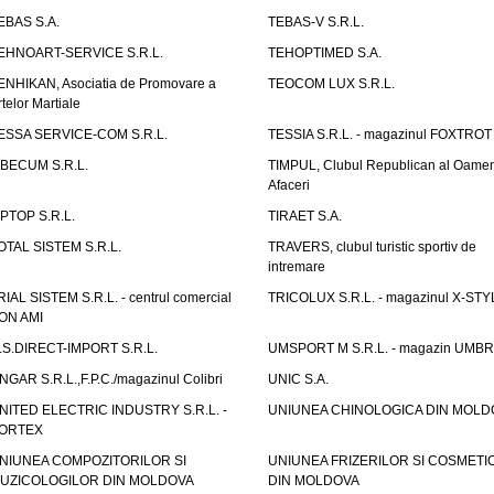
EBAS S.A.
TEBAS-V S.R.L.
EHNOART-SERVICE S.R.L.
TEHOPTIMED S.A.
ENHIKAN, Asociatia de Promovare a
TEOCOM LUX S.R.L.
rtelor Martiale
ESSA SERVICE-COM S.R.L.
TESSIA S.R.L. - magazinul FOXTROT
IBECUM S.R.L.
TIMPUL, Clubul Republican al Oamen
Afaceri
IPTOP S.R.L.
TIRAET S.A.
OTAL SISTEM S.R.L.
TRAVERS, clubul turistic sportiv de
intremare
RIAL SISTEM S.R.L. - centrul comercial
TRICOLUX S.R.L. - magazinul X-STY
ON AMI
.S.DIRECT-IMPORT S.R.L.
UMSPORT M S.R.L. - magazin UMB
NGAR S.R.L.,F.P.C./magazinul Colibri
UNIC S.A.
NITED ELECTRIC INDUSTRY S.R.L. -
UNIUNEA CHINOLOGICA DIN MOLD
ORTEX
NIUNEA COMPOZITORILOR SI
UNIUNEA FRIZERILOR SI COSMETI
UZICOLOGILOR DIN MOLDOVA
DIN MOLDOVA