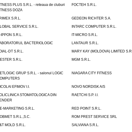
ITNESS PLUS S.R.L. - reteaua de cluburi
FOCTEH S.R.L.
ITNESS DOZA
RIMEX S.R.L.
GEDEON RICHTER S.A.
LOBAL SERVICE S.R.L.
INTARC COMPUTER S.R.L.
T-IPPON S.R.L.
IT-MICRO S.R.L.
ABORATORUL BACTERIOLOGIC
LANTAUR S.R.L.
OIAL-DT S.R.L.
MARY KAY (MOLDOVA) LIMITED S.R.
ESTER S.R.L.
MGM S.R.L.
ETLOGIC GRUP S.R.L. - salonul LOGIC
NIAGARA CITY FITNESS
OMPUTERS
ICOLAI EFIMOV I.I.
NOVO NORDISK A/S
OLICLINICA STOMATOLOGICA DIN
RAETCHI S.P. I.I.
ENDER
E-MARKETING S.R.L.
RED POINT S.R.L.
OBMET S.R.L.,S.C.
ROM PREST SERVICE SRL
&T MOLD S.R.L.
SALVIANA S.R.L.