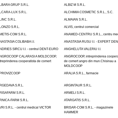
LBARA GRUP S.R.L.
ALBIZ M S.R.L.
LCARA-LUX S.R.L.
ALCHIMIA COSMETIC S.R.L., S.C.
LINC S.R.L.
ALMAIAN S.R.L.
LONZO S.R.L.
ALVIS, centrul comercial
METIS-COM S.R.L.
ANAMED-CENTRU S.R.L., centru med
NASTASIA COLIBABA I.I.
ANASTASIA RUSU I.I. - EXPERT DE
NDRIES SIRCU I.I. - centrul DENT-EURO
ANGHELUTA VALERIU I.I.
NGROCOOP CALARASI A MOLDCOOP,
ANGROCOOP, intreprinderea coopera
ntreprinderea cooperatista de comert
de comert angro din mun.Chisinau a
MOLDCOOP
PROVIZCOOP
ARALIA S.R.L., farmacie
RGEDAVA S.R.L.
ARGINTAUR S.R.L.
RISAFARM S.R.L.
ARMELI S.R.L.
RNICA-FARM S.R.L.
ATARGATIS S.R.L.
VRI S.R.L. - centrul medical VICTOR
BRISAR-COM S.R.L. - magazinele
HAMMER