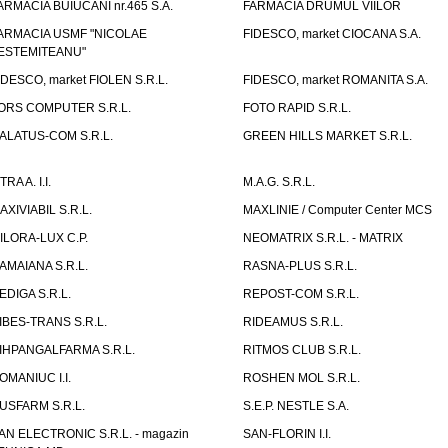
ARMACIA BUIUCANI nr.465 S.A.
FARMACIA DRUMUL VIILOR
ARMACIA USMF "NICOLAE
FIDESCO, market CIOCANA S.A.
ESTEMITEANU"
IDESCO, market FIOLEN S.R.L.
FIDESCO, market ROMANITA S.A.
ORS COMPUTER S.R.L.
FOTO RAPID S.R.L.
ALATUS-COM S.R.L.
GREEN HILLS MARKET S.R.L.
TRA A. I.I.
M.A.G. S.R.L.
AXIVIABIL S.R.L.
MAXLINIE / Computer Center MCS
ILORA-LUX C.P.
NEOMATRIX S.R.L. - MATRIX
AMAIANA S.R.L.
RASNA-PLUS S.R.L.
EDIGA S.R.L.
REPOST-COM S.R.L.
IBES-TRANS S.R.L.
RIDEAMUS S.R.L.
IHPANGALFARMA S.R.L.
RITMOS CLUB S.R.L.
OMANIUC I.I.
ROSHEN MOL S.R.L.
USFARM S.R.L.
S.E.P. NESTLE S.A.
AN ELECTRONIC S.R.L. - magazin
SAN-FLORIN I.I.