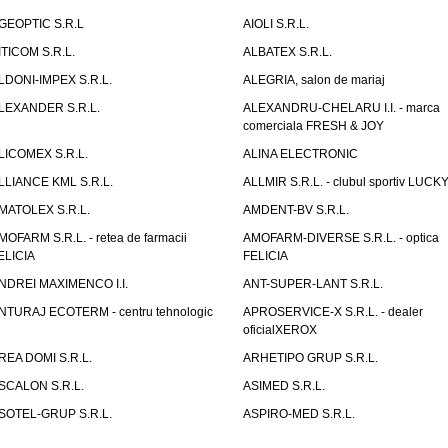
GEOPTIC S.R.L
AIOLI S.R.L.
ITICOM S.R.L.
ALBATEX S.R.L.
LDONI-IMPEX S.R.L.
ALEGRIA, salon de mariaj
LEXANDER S.R.L.
ALEXANDRU-CHELARU I.I. - marca
comerciala FRESH & JOY
LICOMEX S.R.L.
ALINA ELECTRONIC
LLIANCE KML S.R.L.
ALLMIR S.R.L. - clubul sportiv LUCKY
MATOLEX S.R.L.
AMDENT-BV S.R.L.
MOFARM S.R.L. - retea de farmacii
AMOFARM-DIVERSE S.R.L. - optica
ELICIA
FELICIA
NDREI MAXIMENCO I.I.
ANT-SUPER-LANT S.R.L.
NTURAJ ECOTERM - centru tehnologic
APROSERVICE-X S.R.L. - dealer
oficialXEROX
REA DOMI S.R.L.
ARHETIPO GRUP S.R.L.
SCALON S.R.L.
ASIMED S.R.L.
SOTEL-GRUP S.R.L.
ASPIRO-MED S.R.L.