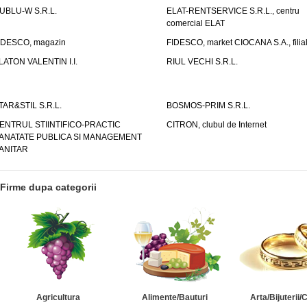
UBLU-W S.R.L.
ELAT-RENTSERVICE S.R.L., centru
comercial ELAT
IDESCO, magazin
FIDESCO, market CIOCANA S.A., filia
LATON VALENTIN I.I.
RIUL VECHI S.R.L.
TAR&STIL S.R.L.
BOSMOS-PRIM S.R.L.
ENTRUL STIINTIFICO-PRACTIC
CITRON, clubul de Internet
ANATATE PUBLICA SI MANAGEMENT
ANITAR
Firme dupa categorii
Agricultura
Alimente/Bauturi
Arta/Bijuterii/