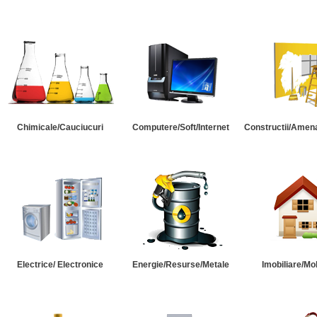
Chimicale/Cauciucuri
Computere/Soft/Internet
Constructii/Amena
Electrice/ Electronice
Energie/Resurse/Metale
Imobiliare/Mob