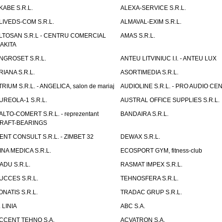
KABE S.R.L.
ALEXA-SERVICE S.R.L.
LIVEDS-COM S.R.L.
ALMAVAL-EXIM S.R.L.
LTOSAN S.R.L - CENTRU COMERCIAL
AMAS S.R.L.
AKITA
NGROSET S.R.L.
ANTEU LITVINIUC I.I. - ANTEU LUX
RIANA S.R.L.
ASORTIMEDIA S.R.L.
TRIUM S.R.L. - ANGELICA, salon de mariaj
AUDIOLINE S.R.L. - PRO AUDIO CE
UREOLA-1 S.R.L.
AUSTRAL OFFICE SUPPLIES S.R.L.
ALTO-COMERT S.R.L. - reprezentant
BANDAIRA S.R.L.
RAFT-BEARINGS
ENT CONSULT S.R.L. - ZIMBET 32
DEWAX S.R.L.
INA MEDICA S.R.L.
ECOSPORT GYM, fitness-club
ADU S.R.L.
RASMAT IMPEX S.R.L.
UCCES S.R.L.
TEHNOSFERA S.R.L.
ONATIS S.R.L.
TRADAC GRUP S.R.L.
. LINIA
ABC S.A.
CCENT TEHNO S.A.
ACVATRON S.A.