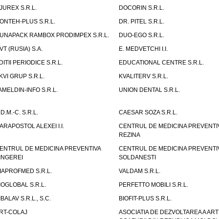
JUREX S.R.L.
DOCORIN S.R.L.
ONTEH-PLUS S.R.L.
DR. PITEL S.R.L.
UNAPACK RAMBOX PRODIMPEX S.R.L.
DUO-EGO S.R.L.
VT (RUSIA) S.A.
E. MEDVETCHI I.I.
DITII PERIODICE S.R.L.
EDUCATIONAL CENTRE S.R.L.
KVI GRUP S.R.L.
KVALITERV S.R.L.
AMELDIN-INFO S.R.L.
UNION DENTAL S.R.L.
.D.M.-C. S.R.L.
CAESAR SOZA S.R.L.
ARAPOSTOL ALEXEI I.I.
CENTRUL DE MEDICINA PREVENTI
REZINA
ENTRUL DE MEDICINA PREVENTIVA
CENTRUL DE MEDICINA PREVENTI
INGEREI
SOLDANESTI
IAPROFMED S.R.L.
VALDAM S.R.L.
IOGLOBAL S.R.L.
PERFETTO MOBILI S.R.L.
IBALAV S.R.L., S.C.
BIOFIT-PLUS S.R.L.
RT-COLAJ
ASOCIATIA DE DEZVOLTAREA A ART