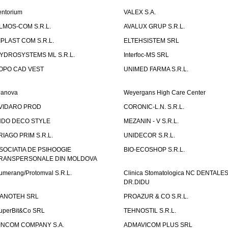
entorium
VALEX S.A.
LMOS-COM S.R.L.
AVALUX GRUP S.R.L.
IPLAST COM S.R.L.
ELTEHSISTEM SRL
YDROSYSTEMS ML S.R.L.
Interfoc-MS SRL
OPO CAD VEST
UNIMED FARMA S.R.L.
ianova
Weyergans High Care Center
VIDARO PROD
CORONIC-L.N. S.R.L.
NDO DECO STYLE
MEZANIN - V S.R.L.
RIAGO PRIM S.R.L.
UNIDECOR S.R.L.
SOCIATIA DE PSIHOOGIE
BIO-ECOSHOP S.R.L.
RANSPERSONALE DIN MOLDOVA
umerang/Protomval S.R.L.
Clinica Stomatologica NC DENTALE
DR.DIDU
ANOTEH SRL
PROAZUR & CO S.R.L.
uperBit&Co SRL
TEHNOSTIL S.R.L.
INCOM COMPANY S.A.
ADMAVICOM PLUS SRL