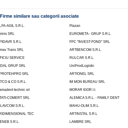
Firme similare sau categorii asociate
LFA-AGIL S.R.L.
Plazan
elnis SRL
EUROMETA - GRUP S.R.L.
PIDAVR S.R.L.
FPC "INVEST-FOND" SRL
mav Trans SRL
ARTBENCOM S.R.L.
FICIU SERVICE
RULCAR S.R.L.
IDAL GRUP SRL
UniProdLogistic
PROTEHPRO SRL
ARTIONEL SRL
ATCO & CO S.R.L.
IM MON BUREAU SRL
amadent technic srl
MORAR IGOR I.I.
TATI-COMERT SRL
ALEMICA S.R.L. - FAMILY DENT
SLAVCOM S.R.L.
MAHU-OLIM S.R.L.
RIDIMENSIONAL TEC
ARTINSTAL S.R.L
ENEB S.R.L.
LAMBRE SRL