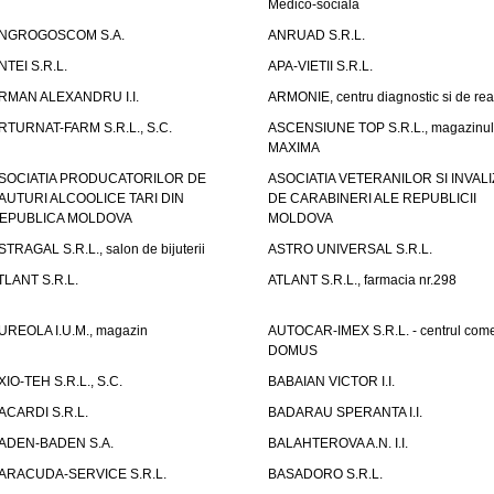
Medico-sociala
NGROGOSCOM S.A.
ANRUAD S.R.L.
NTEI S.R.L.
APA-VIETII S.R.L.
RMAN ALEXANDRU I.I.
ARMONIE, centru diagnostic si de reab
RTURNAT-FARM S.R.L., S.C.
ASCENSIUNE TOP S.R.L., magazinul
MAXIMA
SOCIATIA PRODUCATORILOR DE
ASOCIATIA VETERANILOR SI INVALI
AUTURI ALCOOLICE TARI DIN
DE CARABINERI ALE REPUBLICII
EPUBLICA MOLDOVA
MOLDOVA
STRAGAL S.R.L., salon de bijuterii
ASTRO UNIVERSAL S.R.L.
TLANT S.R.L.
ATLANT S.R.L., farmacia nr.298
UREOLA I.U.M., magazin
AUTOCAR-IMEX S.R.L. - centrul come
DOMUS
XIO-TEH S.R.L., S.C.
BABAIAN VICTOR I.I.
ACARDI S.R.L.
BADARAU SPERANTA I.I.
ADEN-BADEN S.A.
BALAHTEROVA A.N. I.I.
ARACUDA-SERVICE S.R.L.
BASADORO S.R.L.