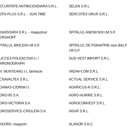
ECURITATE ANTIINCENDIARA S.R.L.
SELEN S.R.L.
EPS-PLUS S.R.L. - SUN TIME
SERCOTEX GRUP S.R.L.
IGHISOARA S.R.L. - magazinul
SPITALUL ANENII NOI I.M.S.P.
ERGHOFF
PITALUL BRICENI I.M.S.P.
SPITALUL DE PSIHIATRIE mun.BALT
I.M.S.P.
UCCES POLEACOVA I.I. /
SUD-VEST IMPORT S.R.L.
HRONOGRAPH
.V. MUNTEANU I.I., farmacie
VADAV-COM S.R.L.
CNAVALTEX S.R.L.
ACTUAL SERVICE S.R.L.
DAMAS-CIORNII I.I.
AGARICUS-N S.R.L.
GRO-95 S.A.
AGRO-AURIRE S.R.L.
GRO-VICTORIA S.A.
AGROCOMVEST S.R.L.
GROSERVICE-CRIULENI S.A.
AGUR S.R.L.
KKORD, magazin
ALANOR S.N.C.