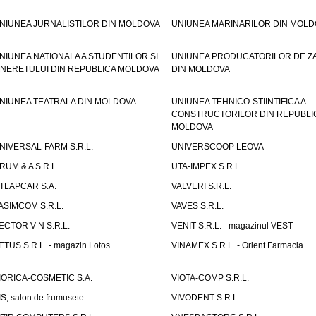
NIUNEA JURNALISTILOR DIN MOLDOVA
UNIUNEA MARINARILOR DIN MOLD
NIUNEA NATIONALA A STUDENTILOR SI
UNIUNEA PRODUCATORILOR DE Z
INERETULUI DIN REPUBLICA MOLDOVA
DIN MOLDOVA
NIUNEA TEATRALA DIN MOLDOVA
UNIUNEA TEHNICO-STIINTIFICA A
CONSTRUCTORILOR DIN REPUBLI
MOLDOVA
NIVERSAL-FARM S.R.L.
UNIVERSCOOP LEOVA
RUM & A S.R.L.
UTA-IMPEX S.R.L.
TLAPCAR S.A.
VALVERI S.R.L.
ASIMCOM S.R.L.
VAVES S.R.L.
ECTOR V-N S.R.L.
VENIT S.R.L. - magazinul VEST
ETUS S.R.L. - magazin Lotos
VINAMEX S.R.L. - Orient Farmacia
IORICA-COSMETIC S.A.
VIOTA-COMP S.R.L.
IS, salon de frumusete
VIVODENT S.R.L.