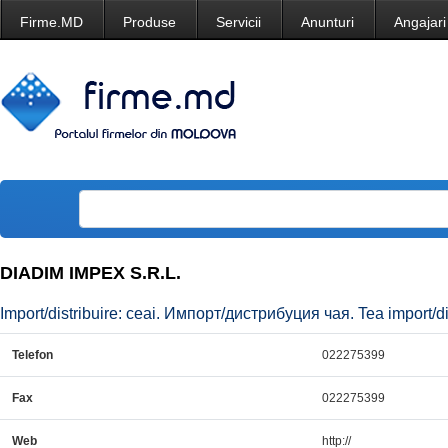
Firme.MD
Produse
Servicii
Anunturi
Angajari
DIADIM IMPEX S.R.L.
Import/distribuire: ceai. Импорт/дистрибуция чая. Tea import/dis
Telefon
022275399
Fax
022275399
Web
http://