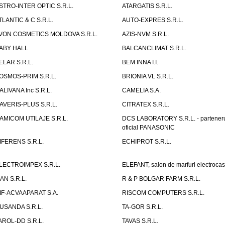
STRO-INTER OPTIC S.R.L.
ATARGATIS S.R.L.
TLANTIC & C S.R.L.
AUTO-EXPRES S.R.L.
VON COSMETICS MOLDOVA S.R.L.
AZIS-NVM S.R.L.
ABY HALL
BALCANCLIMAT S.R.L.
ELAR S.R.L.
BEM INNA I.I.
OSMOS-PRIM S.R.L.
BRIONIA VL S.R.L.
ALIVANA Inc S.R.L.
CAMELIA S.A.
AVERIS-PLUS S.R.L.
CITRATEX S.R.L.
AMICOM UTILAJE S.R.L.
DCS LABORATORY S.R.L. - partener
oficial PANASONIC
IFERENS S.R.L.
ECHIPROT S.R.L.
LECTROIMPEX S.R.L.
ELEFANT, salon de marfuri electrocas
IAN S.R.L.
R & P BOLGAR FARM S.R.L.
IF-ACVAAPARAT S.A.
RISCOM COMPUTERS S.R.L.
USANDA S.R.L.
TA-GOR S.R.L.
AROL-DD S.R.L.
TAVAS S.R.L.