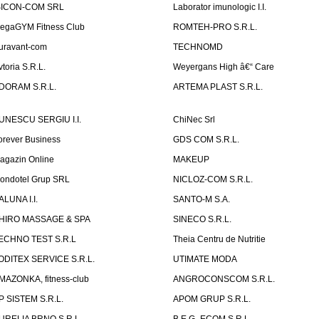
SICON-COM SRL
Laborator imunologic I.I.
egaGYM Fitness Club
ROMTEH-PRO S.R.L.
uravant-com
TECHNOMD
vtoria S.R.L.
Weyergans High â€“ Care
DORAM S.R.L.
ARTEMA PLAST S.R.L.
UNESCU SERGIU I.I.
ChiNec Srl
orever Business
GDS COM S.R.L.
agazin Online
MAKEUP
ondotel Grup SRL
NICLOZ-COM S.R.L.
ALUNA I.I.
SANTO-M S.A.
HIRO MASSAGE & SPA
SINECO S.R.L.
ECHNO TEST S.R.L
Theia Centru de Nutritie
ODITEX SERVICE S.R.L.
UTIMATE MODA
MAZONKA, fitness-club
ANGROCONSCOM S.R.L.
P SISTEM S.R.L.
APOM GRUP S.R.L.