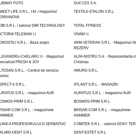
UBWAY FOTO
SUCCES S.A.
WEET LIFE S.R.L., I.M. / magazinul
TEXTILE-ETALON S.R.L.
ERRANOVA
OBI S.R.L. / salonul DMI TECHNOLOGY
TOTAL FITNESS
ICTORIA TELEMAN I.I.
VIVAM I.I.
GROSTILI S.R.L. - Baza angro
AKM-VETERAN S.R.L. - Magazinul 
REZERV
LEXANDRU-CHELARU I.I. - Magazinul
ALFA-NISTRU S.A. - Reprezentanta i
pecializat FRESH & JOY
Chisinau
LTOSAN S.R.L. - Centrul de serviciu
AMURG S.R.L.
echnic
SPECT-3 S.R.L.
ATLANT S.R.L. - MAGAZIN
URATUS S.R.L. - magazinul AUR
AURATUS S.R.L. - magazinul AUR
OSMOS-PRIM S.R.L.
BOSMOS-PRIM S.R.L.
RISAR-COM S.R.L. - magazinele
BRISAR-COM S.R.L. - magazinele
AMMER
HAMMER
LINICA PROFESORULUI D.SERBATIUC
COMITEK S.R.L. - salonul DOXY TE
ALMIO-DENT S.R.L.
DENT-ESTET S.R.L.