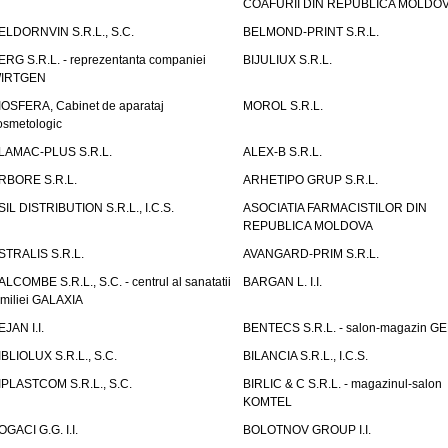
COAFURII DIN REPUBLICA MOLDO
ELDORNVIN S.R.L., S.C.
BELMOND-PRINT S.R.L.
ERG S.R.L. - reprezentanta companiei
BIJULIUX S.R.L.
IRTGEN
IOSFERA, Cabinet de aparataj
MOROL S.R.L.
osmetologic
LAMAC-PLUS S.R.L.
ALEX-B S.R.L.
RBORE S.R.L.
ARHETIPO GRUP S.R.L.
SIL DISTRIBUTION S.R.L., I.C.S.
ASOCIATIA FARMACISTILOR DIN
REPUBLICA MOLDOVA
STRALIS S.R.L.
AVANGARD-PRIM S.R.L.
ALCOMBE S.R.L., S.C. - centrul al sanatatii
BARGAN L. I.I.
amiliei GALAXIA
EJAN I.I.
BENTECS S.R.L. - salon-magazin G
IBLIOLUX S.R.L., S.C.
BILANCIA S.R.L., I.C.S.
IPLASTCOM S.R.L., S.C.
BIRLIC & C S.R.L. - magazinul-salon
KOMTEL
OGACI G.G. I.I.
BOLOTNOV GROUP I.I.