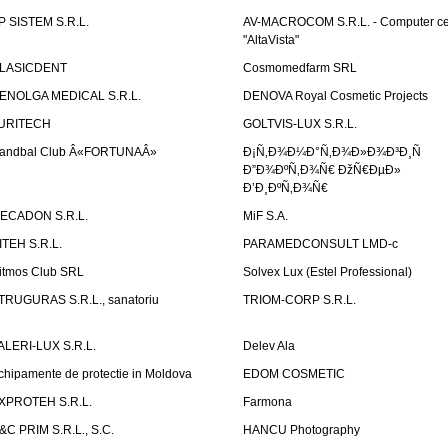
P SISTEM S.R.L.
AV-MACROCOM S.R.L. - Computer ce
"AltaVista"
LASICDENT
Cosmomedfarm SRL
ENOLGA MEDICAL S.R.L.
DENOVA Royal Cosmetic Projects
URITECH
GOLTVIS-LUX S.R.L.
andbal Club Â«FORTUNAÂ»
Ð¡Ñ‚Ð¾Ð¼Ð°Ñ‚Ð¾Ð»Ð¾Ð³Ð¸Ñ
Ð”Ð¾ÐºÑ‚Ð¾Ñ€ ÐžÑ€ÐµÐ»
Ð’Ð¸ÐºÑ‚Ð¾Ñ€
ECADON S.R.L.
MiF S.A.
ITEH S.R.L.
PARAMEDCONSULT LMD-c
itmos Club SRL
Solvex Lux (Estel Professional)
TRUGURAS S.R.L., sanatoriu
TRIOM-CORP S.R.L.
ALERI-LUX S.R.L.
Delev Ala
chipamente de protectie in Moldova
EDOM COSMETIC
XPROTEH S.R.L.
Farmona
&C PRIM S.R.L., S.C.
HANCU Photography