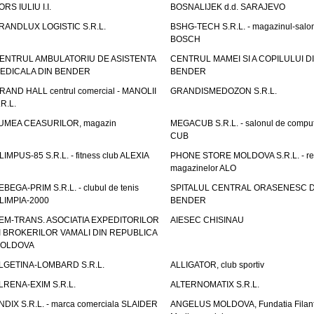
ORS IULIU I.I.
BOSNALIJEK d.d. SARAJEVO
RANDLUX LOGISTIC S.R.L.
BSHG-TECH S.R.L. - magazinul-salo
BOSCH
ENTRUL AMBULATORIU DE ASISTENTA
CENTRUL MAMEI SI A COPILULUI D
EDICALA DIN BENDER
BENDER
RAND HALL centrul comercial - MANOLII
GRANDISMEDOZON S.R.L.
.R.L.
UMEA CEASURILOR, magazin
MEGACUB S.R.L. - salonul de compu
CUB
LIMPUS-85 S.R.L. - fitness club ALEXIA
PHONE STORE MOLDOVA S.R.L. - re
magazinelor ALO
EBEGA-PRIM S.R.L. - clubul de tenis
SPITALUL CENTRAL ORASENESC D
LIMPIA-2000
BENDER
EM-TRANS. ASOCIATIA EXPEDITORILOR
AIESEC CHISINAU
I BROKERILOR VAMALI DIN REPUBLICA
OLDOVA
LGETINA-LOMBARD S.R.L.
ALLIGATOR, club sportiv
LRENA-EXIM S.R.L.
ALTERNOMATIX S.R.L.
NDIX S.R.L. - marca comerciala SLAIDER
ANGELUS MOLDOVA, Fundatia Filant