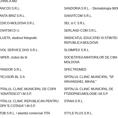
EHNICA.MD
ANCOS S.R.L.
SANDORIA S.R.L. - Stomatologia BI
ANTA-BRIZ S.R.L.
SANVITCOM S.R.L.
EDICO-MOLDOVA S.R.L.
SEL si C S.R.L.
ENATSKI D I.I.
SERLAND-COM S.R.L.
ILUETA, studioul fotografic
SINDICATUL EDUCATIEI SI STIINTEI
REPUBLICA MOLDOVA
IVOL SERVICE DHS S.R.L.
SLOIMPEX S.R.L.
NIPER, clubul de tir
SOCIETATEA AMATORILOR DE CIINI
MOLDOVA
PANDOR S.R.L.
SPECTROMED
PICUSOR-BL S.A.
SPITALUL CLINIC MUNICIPAL "SF.
ARHANGHEL MIHAIL"
PITALUL CLINIC MUNICIPAL DE COPII
SPITALUL CLINIC MUNICIPAL DE
V.IGNATENCO" I.M.S.P.
FTIZIOPNEUMOLOGIE I.M.S.P.
PITALUL CLINIC REPUBLICAN PENTRU
STANA S.R.L.
OPII "E.COTAGA" I.M.S.P.
TOB S.R.L. / aliantul comercial TITA
STYLE PLUS S.R.L.