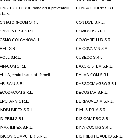
ONSTRUCTORUL, sanatoriul-preventoriu
CONSVICTORIA S.R.L.
e baza
ONTATORI-COM S.R.L.
CONTAVE S.R.L.
ONVER-TEST S.R.L.
COPIOSUS S.R.L.
OSMO-COLGANOVA I.I.
COVOARE-LUX S.R.L.
REIT S.R.L.
CRICOVA-VIN S.A.
ROLL S.R.L.
CUBECO S.R.L.
VIN-COM S.R.L.
DAAC-SISTEM S.R.L.
ALILA, centrul sanatatii femeii
DALMA-COM S.R.L.
AR-RAIU S.R.L.
DARSCOM AGRO S.R.L.
ECODACOM S.R.L.
DECOSTAR S.R.L.
EPOFARM S.R.L.
DERMAX-EXIM S.R.L.
IADIM IMPEX S.R.L.
DIALIS-PRIM S.R.L.
ID-PRIM S.R.L.
DIGICOM PRO S.R.L.
IMAX-IMPEX S.R.L.
DINA-COCIUG S.R.L.
ISICOM COMPUTER S.R.L.
DISTRIBUTIE AUDIO S.R.L.