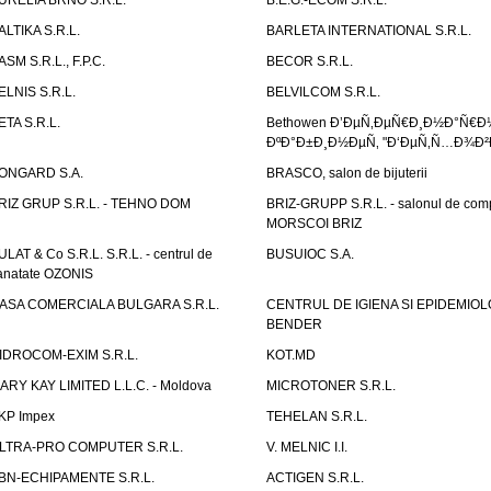
URELIA BRNO S.R.L.
B.E.G.-ECOM S.R.L.
ALTIKA S.R.L.
BARLETA INTERNATIONAL S.R.L.
ASM S.R.L., F.P.C.
BECOR S.R.L.
ELNIS S.R.L.
BELVILCOM S.R.L.
ETA S.R.L.
Bethowen Ð’ÐµÑ‚ÐµÑ€Ð¸Ð½Ð°Ñ€Ð
ÐºÐ°Ð±Ð¸Ð½ÐµÑ‚ "Ð‘ÐµÑ‚Ñ…Ð¾Ð²
ONGARD S.A.
BRASCO, salon de bijuterii
RIZ GRUP S.R.L. - TEHNO DOM
BRIZ-GRUPP S.R.L. - salonul de com
MORSCOI BRIZ
ULAT & Co S.R.L. S.R.L. - centrul de
BUSUIOC S.A.
anatate OZONIS
ASA COMERCIALA BULGARA S.R.L.
CENTRUL DE IGIENA SI EPIDEMIOL
BENDER
IDROCOM-EXIM S.R.L.
KOT.MD
ARY KAY LIMITED L.L.C. - Moldova
MICROTONER S.R.L.
KP Impex
TEHELAN S.R.L.
LTRA-PRO COMPUTER S.R.L.
V. MELNIC I.I.
BN-ECHIPAMENTE S.R.L.
ACTIGEN S.R.L.