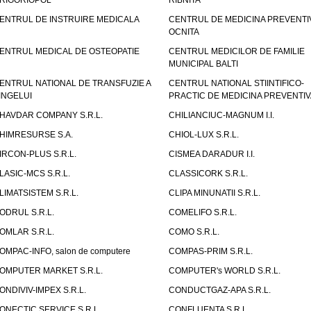
RIGORIOPOL
RIBNITA
ENTRUL DE INSTRUIRE MEDICALA
CENTRUL DE MEDICINA PREVENTI
OCNITA
ENTRUL MEDICAL DE OSTEOPATIE
CENTRUL MEDICILOR DE FAMILIE
MUNICIPAL BALTI
ENTRUL NATIONAL DE TRANSFUZIE A
CENTRUL NATIONAL STIINTIFICO-
INGELUI
PRACTIC DE MEDICINA PREVENTIV
HAVDAR COMPANY S.R.L.
CHILIANCIUC-MAGNUM I.I.
HIMRESURSE S.A.
CHIOL-LUX S.R.L.
IRCON-PLUS S.R.L.
CISMEA DARADUR I.I.
LASIC-MCS S.R.L.
CLASSICORK S.R.L.
LIMATSISTEM S.R.L.
CLIPA MINUNATII S.R.L.
ODRUL S.R.L.
COMELIFO S.R.L.
OMLAR S.R.L.
COMO S.R.L.
OMPAC-INFO, salon de computere
COMPAS-PRIM S.R.L.
OMPUTER MARKET S.R.L.
COMPUTER's WORLD S.R.L.
ONDIVIV-IMPEX S.R.L.
CONDUCTGAZ-APA S.R.L.
ONECTIC SERVICE S.R.L.,
CONFLUENTA S.R.L.