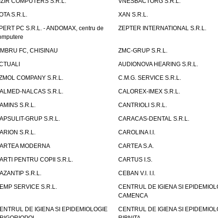
IZIR COMPUTERS S.R.L.
VNESBACTORG S.R.L.
OTA S.R.L.
XAN S.R.L.
PERT PC S.R.L. - ANDOMAX, centru de
ZEPTER INTERNATIONAL S.R.L.
omputere
IMBRU FC, CHISINAU
ZMC-GRUP S.R.L.
CTUALI
AUDIONOVA HEARING S.R.L.
ZMOL COMPANY S.R.L.
C.M.G. SERVICE S.R.L.
ALMED-NALCAS S.R.L.
CALOREX-IMEX S.R.L.
AMINS S.R.L.
CANTRIOLI S.R.L.
APSULIT-GRUP S.R.L.
CARACAS-DENTAL S.R.L.
ARION S.R.L.
CAROLINA I.I.
ARTEA MODERNA
CARTEA S.A.
ARTI PENTRU COPII S.R.L.
CARTUS I.S.
AZANTIP S.R.L.
CEBAN V.I. I.I.
EMP SERVICE S.R.L.
CENTRUL DE IGIENA SI EPIDEMIOL
CAMENCA
ENTRUL DE IGIENA SI EPIDEMIOLOGIE
CENTRUL DE IGIENA SI EPIDEMIOL