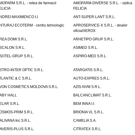
MOFARM S.R.L. - retea de farmacii
AMOFARM-DIVERSE S.R.L. - optica
ELICIA
FELICIA
NDREI MAXIMENCO I.I.
ANT-SUPER-LANT S.R.L.
NTURAJ ECOTERM - centru tehnologic
APROSERVICE-X S.R.L. - dealer
oficialXEROX
REA DOMI S.R.L.
ARHETIPO GRUP S.R.L.
SCALON S.R.L.
ASIMED S.R.L.
SOTEL-GRUP S.R.L.
ASPIRO-MED S.R.L.
STRO-INTER OPTIC S.R.L.
ATARGATIS S.R.L.
TLANTIC & C S.R.L.
AUTO-EXPRES S.R.L.
VON COSMETICS MOLDOVA S.R.L.
AZIS-NVM S.R.L.
ABY HALL
BALCANCLIMAT S.R.L.
ELAR S.R.L.
BEM INNA I.I.
OSMOS-PRIM S.R.L.
BRIONIA VL S.R.L.
ALIVANA Inc S.R.L.
CAMELIA S.A.
AVERIS-PLUS S.R.L.
CITRATEX S.R.L.