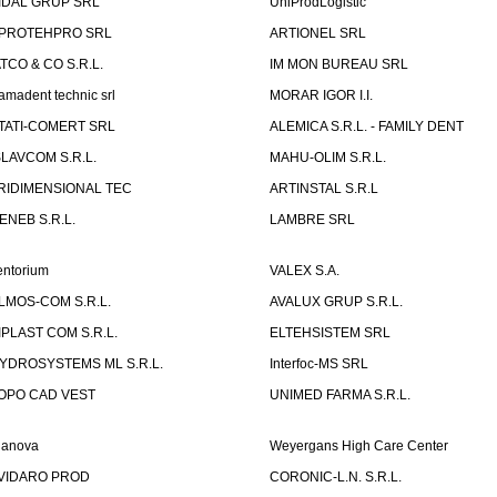
IDAL GRUP SRL
UniProdLogistic
PROTEHPRO SRL
ARTIONEL SRL
ATCO & CO S.R.L.
IM MON BUREAU SRL
amadent technic srl
MORAR IGOR I.I.
TATI-COMERT SRL
ALEMICA S.R.L. - FAMILY DENT
SLAVCOM S.R.L.
MAHU-OLIM S.R.L.
RIDIMENSIONAL TEC
ARTINSTAL S.R.L
ENEB S.R.L.
LAMBRE SRL
entorium
VALEX S.A.
LMOS-COM S.R.L.
AVALUX GRUP S.R.L.
IPLAST COM S.R.L.
ELTEHSISTEM SRL
YDROSYSTEMS ML S.R.L.
Interfoc-MS SRL
OPO CAD VEST
UNIMED FARMA S.R.L.
ianova
Weyergans High Care Center
VIDARO PROD
CORONIC-L.N. S.R.L.