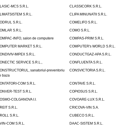
LASIC-MCS S.R.L.
CLASSICORK S.R.L.
LIMATSISTEM S.R.L.
CLIPA MINUNATII S.R.L.
ODRUL S.R.L.
COMELIFO S.R.L.
OMLAR S.R.L.
COMO S.R.L.
OMPAC-INFO, salon de computere
COMPAS-PRIM S.R.L.
OMPUTER MARKET S.R.L.
COMPUTER's WORLD S.R.L.
ONDIVIV-IMPEX S.R.L.
CONDUCTGAZ-APA S.R.L.
ONECTIC SERVICE S.R.L.,
CONFLUENTA S.R.L.
ONSTRUCTORUL, sanatoriul-preventoriu
CONSVICTORIA S.R.L.
e baza
ONTATORI-COM S.R.L.
CONTAVE S.R.L.
ONVER-TEST S.R.L.
COPIOSUS S.R.L.
OSMO-COLGANOVA I.I.
COVOARE-LUX S.R.L.
REIT S.R.L.
CRICOVA-VIN S.A.
ROLL S.R.L.
CUBECO S.R.L.
VIN-COM S.R.L.
DAAC-SISTEM S.R.L.