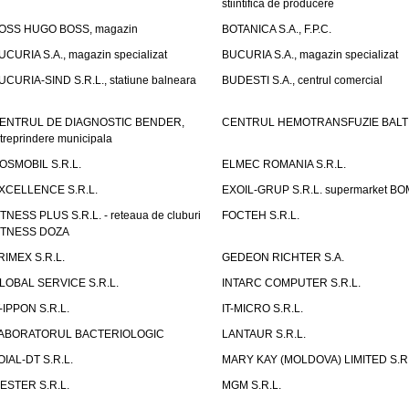
stiintifica de producere
OSS HUGO BOSS, magazin
BOTANICA S.A., F.P.C.
UCURIA S.A., magazin specializat
BUCURIA S.A., magazin specializat
UCURIA-SIND S.R.L., statiune balneara
BUDESTI S.A., centrul comercial
ENTRUL DE DIAGNOSTIC BENDER,
CENTRUL HEMOTRANSFUZIE BALT
ntreprindere municipala
OSMOBIL S.R.L.
ELMEC ROMANIA S.R.L.
XCELLENCE S.R.L.
EXOIL-GRUP S.R.L. supermarket B
ITNESS PLUS S.R.L. - reteaua de cluburi
FOCTEH S.R.L.
ITNESS DOZA
RIMEX S.R.L.
GEDEON RICHTER S.A.
LOBAL SERVICE S.R.L.
INTARC COMPUTER S.R.L.
T-IPPON S.R.L.
IT-MICRO S.R.L.
ABORATORUL BACTERIOLOGIC
LANTAUR S.R.L.
OIAL-DT S.R.L.
MARY KAY (MOLDOVA) LIMITED S.R.
ESTER S.R.L.
MGM S.R.L.