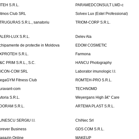
ITEH S.R.L.
PARAMEDCONSULT LMD-c
itmos Club SRL
Solvex Lux (Estel Professional)
TRUGURAS S.R.L., sanatoriu
TRIOM-CORP S.R.L.
ALERI-LUX S.R.L.
Delev Ala
chipamente de protectie in Moldova
EDOM COSMETIC
XPROTEH S.R.L.
Farmona
&C PRIM S.R.L., S.C.
HANCU Photography
SICON-COM SRL
Laborator imunologic I.I.
egaGYM Fitness Club
ROMTEH-PRO S.R.L.
uravant-com
TECHNOMD
vtoria S.R.L.
Weyergans High â€“ Care
DORAM S.R.L.
ARTEMA PLAST S.R.L.
UNESCU SERGIU I.I.
ChiNec Srl
orever Business
GDS COM S.R.L.
agazin Online
MAKEUP