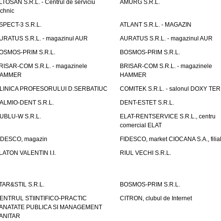
LTOSAN S.R.L. - Centrul de serviciu
AMURG S.R.L.
echnic
SPECT-3 S.R.L.
ATLANT S.R.L. - MAGAZIN
URATUS S.R.L. - magazinul AUR
AURATUS S.R.L. - magazinul AUR
OSMOS-PRIM S.R.L.
BOSMOS-PRIM S.R.L.
RISAR-COM S.R.L. - magazinele
BRISAR-COM S.R.L. - magazinele
AMMER
HAMMER
LINICA PROFESORULUI D.SERBATIUC
COMITEK S.R.L. - salonul DOXY TE
ALMIO-DENT S.R.L.
DENT-ESTET S.R.L.
UBLU-W S.R.L.
ELAT-RENTSERVICE S.R.L., centru
comercial ELAT
IDESCO, magazin
FIDESCO, market CIOCANA S.A., filia
LATON VALENTIN I.I.
RIUL VECHI S.R.L.
TAR&STIL S.R.L.
BOSMOS-PRIM S.R.L.
ENTRUL STIINTIFICO-PRACTIC
CITRON, clubul de Internet
ANATATE PUBLICA SI MANAGEMENT
ANITAR