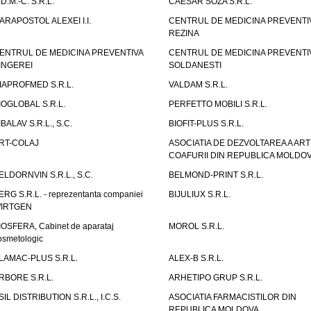
.D.M.-C. S.R.L.
CAESAR SOZA S.R.L.
ARAPOSTOL ALEXEI I.I.
CENTRUL DE MEDICINA PREVENTI
REZINA
ENTRUL DE MEDICINA PREVENTIVA
CENTRUL DE MEDICINA PREVENTI
INGEREI
SOLDANESTI
IAPROFMED S.R.L.
VALDAM S.R.L.
IOGLOBAL S.R.L.
PERFETTO MOBILI S.R.L.
IBALAV S.R.L., S.C.
BIOFIT-PLUS S.R.L.
RT-COLAJ
ASOCIATIA DE DEZVOLTAREA A ART
COAFURII DIN REPUBLICA MOLDO
ELDORNVIN S.R.L., S.C.
BELMOND-PRINT S.R.L.
ERG S.R.L. - reprezentanta companiei
BIJULIUX S.R.L.
IRTGEN
IOSFERA, Cabinet de aparataj
MOROL S.R.L.
osmetologic
LAMAC-PLUS S.R.L.
ALEX-B S.R.L.
RBORE S.R.L.
ARHETIPO GRUP S.R.L.
SIL DISTRIBUTION S.R.L., I.C.S.
ASOCIATIA FARMACISTILOR DIN
REPUBLICA MOLDOVA