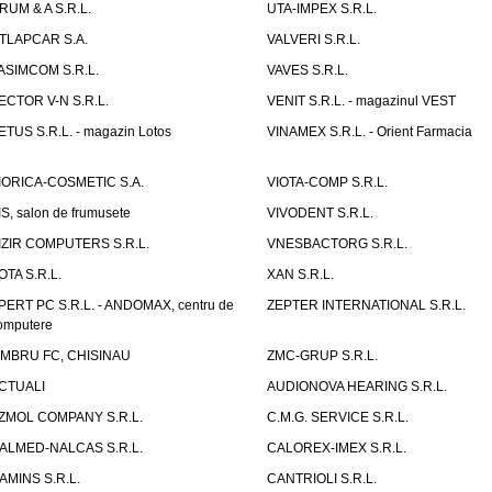
RUM & A S.R.L.
UTA-IMPEX S.R.L.
TLAPCAR S.A.
VALVERI S.R.L.
ASIMCOM S.R.L.
VAVES S.R.L.
ECTOR V-N S.R.L.
VENIT S.R.L. - magazinul VEST
ETUS S.R.L. - magazin Lotos
VINAMEX S.R.L. - Orient Farmacia
IORICA-COSMETIC S.A.
VIOTA-COMP S.R.L.
IS, salon de frumusete
VIVODENT S.R.L.
IZIR COMPUTERS S.R.L.
VNESBACTORG S.R.L.
OTA S.R.L.
XAN S.R.L.
PERT PC S.R.L. - ANDOMAX, centru de
ZEPTER INTERNATIONAL S.R.L.
omputere
IMBRU FC, CHISINAU
ZMC-GRUP S.R.L.
CTUALI
AUDIONOVA HEARING S.R.L.
ZMOL COMPANY S.R.L.
C.M.G. SERVICE S.R.L.
ALMED-NALCAS S.R.L.
CALOREX-IMEX S.R.L.
AMINS S.R.L.
CANTRIOLI S.R.L.