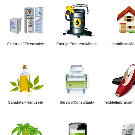
Electrice/ Electronice
Energie/Resurse/Metale
Imobiliare/Mob
Sanatate/Frumusete
Servicii/Consultanta
Textile/Imbracami