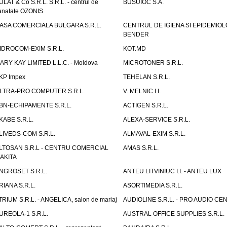
ULAT & Co S.R.L. S.R.L. - centrul de
BUSUIOC S.A.
anatate OZONIS
ASA COMERCIALA BULGARA S.R.L.
CENTRUL DE IGIENA SI EPIDEMIOL
BENDER
IDROCOM-EXIM S.R.L.
KOT.MD
ARY KAY LIMITED L.L.C. - Moldova
MICROTONER S.R.L.
KP Impex
TEHELAN S.R.L.
LTRA-PRO COMPUTER S.R.L.
V. MELNIC I.I.
BN-ECHIPAMENTE S.R.L.
ACTIGEN S.R.L.
KABE S.R.L.
ALEXA-SERVICE S.R.L.
LIVEDS-COM S.R.L.
ALMAVAL-EXIM S.R.L.
LTOSAN S.R.L - CENTRU COMERCIAL
AMAS S.R.L.
AKITA
NGROSET S.R.L.
ANTEU LITVINIUC I.I. - ANTEU LUX
RIANA S.R.L.
ASORTIMEDIA S.R.L.
TRIUM S.R.L. - ANGELICA, salon de mariaj
AUDIOLINE S.R.L. - PRO AUDIO CE
UREOLA-1 S.R.L.
AUSTRAL OFFICE SUPPLIES S.R.L.