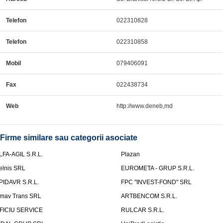
Telefon
022310828
Telefon
022310858
Mobil
079406091
Fax
022438734
Web
http://www.deneb,md
Firme similare sau categorii asociate
LFA-AGIL S.R.L.
Plazan
elnis SRL
EUROMETA - GRUP S.R.L.
PIDAVR S.R.L.
FPC "INVEST-FOND" SRL
mav Trans SRL
ARTBENCOM S.R.L.
FICIU SERVICE
RULCAR S.R.L.