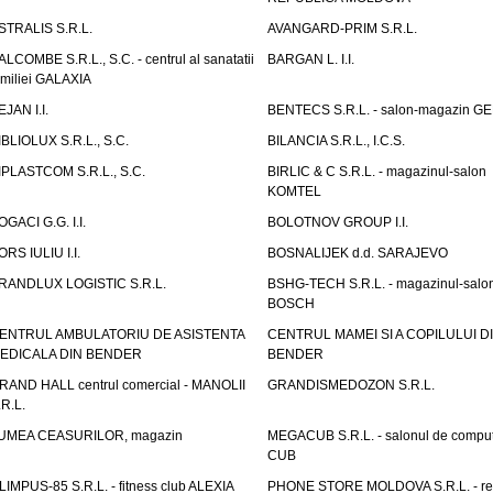
STRALIS S.R.L.
AVANGARD-PRIM S.R.L.
ALCOMBE S.R.L., S.C. - centrul al sanatatii
BARGAN L. I.I.
amiliei GALAXIA
EJAN I.I.
BENTECS S.R.L. - salon-magazin G
IBLIOLUX S.R.L., S.C.
BILANCIA S.R.L., I.C.S.
IPLASTCOM S.R.L., S.C.
BIRLIC & C S.R.L. - magazinul-salon
KOMTEL
OGACI G.G. I.I.
BOLOTNOV GROUP I.I.
ORS IULIU I.I.
BOSNALIJEK d.d. SARAJEVO
RANDLUX LOGISTIC S.R.L.
BSHG-TECH S.R.L. - magazinul-salo
BOSCH
ENTRUL AMBULATORIU DE ASISTENTA
CENTRUL MAMEI SI A COPILULUI D
EDICALA DIN BENDER
BENDER
RAND HALL centrul comercial - MANOLII
GRANDISMEDOZON S.R.L.
.R.L.
UMEA CEASURILOR, magazin
MEGACUB S.R.L. - salonul de compu
CUB
LIMPUS-85 S.R.L. - fitness club ALEXIA
PHONE STORE MOLDOVA S.R.L. - re