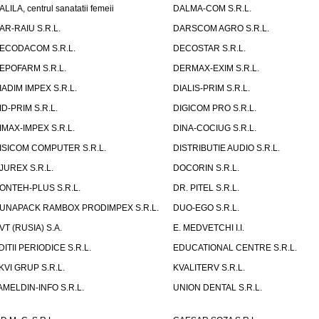
ALILA, centrul sanatatii femeii
DALMA-COM S.R.L.
AR-RAIU S.R.L.
DARSCOM AGRO S.R.L.
ECODACOM S.R.L.
DECOSTAR S.R.L.
EPOFARM S.R.L.
DERMAX-EXIM S.R.L.
IADIM IMPEX S.R.L.
DIALIS-PRIM S.R.L.
ID-PRIM S.R.L.
DIGICOM PRO S.R.L.
IMAX-IMPEX S.R.L.
DINA-COCIUG S.R.L.
ISICOM COMPUTER S.R.L.
DISTRIBUTIE AUDIO S.R.L.
JUREX S.R.L.
DOCORIN S.R.L.
ONTEH-PLUS S.R.L.
DR. PITEL S.R.L.
UNAPACK RAMBOX PRODIMPEX S.R.L.
DUO-EGO S.R.L.
VT (RUSIA) S.A.
E. MEDVETCHI I.I.
DITII PERIODICE S.R.L.
EDUCATIONAL CENTRE S.R.L.
KVI GRUP S.R.L.
KVALITERV S.R.L.
AMELDIN-INFO S.R.L.
UNION DENTAL S.R.L.