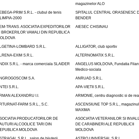
magazinelor ALO
EBEGA-PRIM S.R.L. - clubul de tenis
SPITALUL CENTRAL ORASENESC D
LIMPIA-2000
BENDER
EM-TRANS. ASOCIATIA EXPEDITORILOR
AIESEC CHISINAU
I BROKERILOR VAMALI DIN REPUBLICA
OLDOVA
LGETINA-LOMBARD S.R.L.
ALLIGATOR, club sportiv
LRENA-EXIM S.R.L.
ALTERNOMATIX S.R.L.
NDIX S.R.L. - marca comerciala SLAIDER
ANGELUS MOLDOVA, Fundatia Filant
Medico-sociala
NGROGOSCOM S.A.
ANRUAD S.R.L.
NTEI S.R.L.
APA-VIETII S.R.L.
RMAN ALEXANDRU I.I.
ARMONIE, centru diagnostic si de reab
RTURNAT-FARM S.R.L., S.C.
ASCENSIUNE TOP S.R.L., magazinul
MAXIMA
SOCIATIA PRODUCATORILOR DE
ASOCIATIA VETERANILOR SI INVALI
AUTURI ALCOOLICE TARI DIN
DE CARABINERI ALE REPUBLICII
EPUBLICA MOLDOVA
MOLDOVA
STRAGAL S.R.L., salon de bijuterii
ASTRO UNIVERSAL S.R.L.