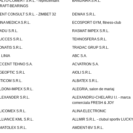
ALTO-COMERT S.R.L. - reprezentant
BANDAIRA S.R.L.
RAFT-BEARINGS
ENT CONSULT S.R.L. - ZIMBET 32
DEWAX S.R.L.
INA MEDICA S.R.L.
ECOSPORT GYM, fitness-club
ADU S.R.L.
RASMAT IMPEX S.R.L.
UCCES S.R.L.
TEHNOSFERA S.R.L.
ONATIS S.R.L.
TRADAC GRUP S.R.L.
. LINIA
ABC S.A.
CCENT TEHNO S.A.
ACVATRON S.A.
GEOPTIC S.R.L
AIOLI S.R.L.
ITICOM S.R.L.
ALBATEX S.R.L.
LDONI-IMPEX S.R.L.
ALEGRIA, salon de mariaj
LEXANDER S.R.L.
ALEXANDRU-CHELARU I.I. - marca
comerciala FRESH & JOY
LICOMEX S.R.L.
ALINA ELECTRONIC
LLIANCE KML S.R.L.
ALLMIR S.R.L. - clubul sportiv LUCKY
MATOLEX S.R.L.
AMDENT-BV S.R.L.