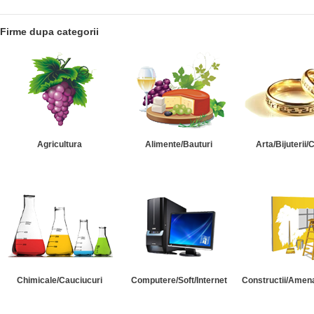
Firme dupa categorii
Agricultura
Alimente/Bauturi
Arta/Bijuterii/
Chimicale/Cauciucuri
Computere/Soft/Internet
Constructii/Amena