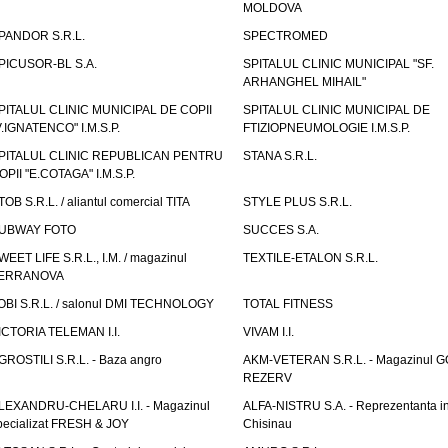
MOLDOVA
PANDOR S.R.L.
SPECTROMED
PICUSOR-BL S.A.
SPITALUL CLINIC MUNICIPAL "SF.
ARHANGHEL MIHAIL"
PITALUL CLINIC MUNICIPAL DE COPII
SPITALUL CLINIC MUNICIPAL DE
V.IGNATENCO" I.M.S.P.
FTIZIOPNEUMOLOGIE I.M.S.P.
PITALUL CLINIC REPUBLICAN PENTRU
STANA S.R.L.
OPII "E.COTAGA" I.M.S.P.
TOB S.R.L. / aliantul comercial TITA
STYLE PLUS S.R.L.
UBWAY FOTO
SUCCES S.A.
WEET LIFE S.R.L., I.M. / magazinul
TEXTILE-ETALON S.R.L.
ERRANOVA
OBI S.R.L. / salonul DMI TECHNOLOGY
TOTAL FITNESS
ICTORIA TELEMAN I.I.
VIVAM I.I.
GROSTILI S.R.L. - Baza angro
AKM-VETERAN S.R.L. - Magazinul 
REZERV
LEXANDRU-CHELARU I.I. - Magazinul
ALFA-NISTRU S.A. - Reprezentanta i
pecializat FRESH & JOY
Chisinau