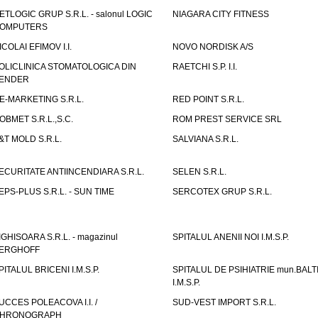
ETLOGIC GRUP S.R.L. - salonul LOGIC
NIAGARA CITY FITNESS
OMPUTERS
ICOLAI EFIMOV I.I.
NOVO NORDISK A/S
OLICLINICA STOMATOLOGICA DIN
RAETCHI S.P. I.I.
ENDER
E-MARKETING S.R.L.
RED POINT S.R.L.
OBMET S.R.L.,S.C.
ROM PREST SERVICE SRL
&T MOLD S.R.L.
SALVIANA S.R.L.
ECURITATE ANTIINCENDIARA S.R.L.
SELEN S.R.L.
EPS-PLUS S.R.L. - SUN TIME
SERCOTEX GRUP S.R.L.
IGHISOARA S.R.L. - magazinul
SPITALUL ANENII NOI I.M.S.P.
ERGHOFF
PITALUL BRICENI I.M.S.P.
SPITALUL DE PSIHIATRIE mun.BALT
I.M.S.P.
UCCES POLEACOVA I.I. /
SUD-VEST IMPORT S.R.L.
HRONOGRAPH