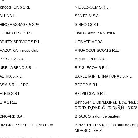
ondotel Grup SRL
NICLOZ-COM S.R.L.
ALUNA I.I.
SANTO-M S.A.
HIRO MASSAGE & SPA
SINECO S.R.L.
ECHNO TEST S.R.L
Theia Centru de Nutritie
ODITEX SERVICE S.R.L.
UTIMATE MODA
MAZONKA, fitness-club
ANGROCONSCOM S.R.L.
P SISTEM S.R.L.
APOM GRUP S.R.L.
URELIA BRNO S.R.L.
B.E.G.-ECOM S.R.L.
ALTIKA S.R.L.
BARLETA INTERNATIONAL S.R.L.
ASM S.R.L., F.P.C.
BECOR S.R.L.
ELNIS S.R.L.
BELVILCOM S.R.L.
ETA S.R.L.
Bethowen Ð’ÐµÑ‚ÐµÑ€Ð¸Ð½Ð°Ñ€Ð
ÐºÐ°Ð±Ð¸Ð½ÐµÑ‚ "Ð‘ÐµÑ‚Ñ…Ð¾Ð²
ONGARD S.A.
BRASCO, salon de bijuterii
RIZ GRUP S.R.L. - TEHNO DOM
BRIZ-GRUPP S.R.L. - salonul de com
MORSCOI BRIZ