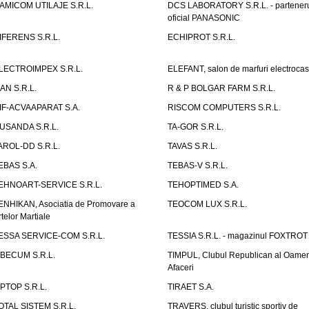
AMICOM UTILAJE S.R.L.
DCS LABORATORY S.R.L. - partener
oficial PANASONIC
IFERENS S.R.L.
ECHIPROT S.R.L.
LECTROIMPEX S.R.L.
ELEFANT, salon de marfuri electrocas
IAN S.R.L.
R & P BOLGAR FARM S.R.L.
IF-ACVAAPARAT S.A.
RISCOM COMPUTERS S.R.L.
USANDA S.R.L.
TA-GOR S.R.L.
AROL-DD S.R.L.
TAVAS S.R.L.
EBAS S.A.
TEBAS-V S.R.L.
EHNOART-SERVICE S.R.L.
TEHOPTIMED S.A.
ENHIKAN, Asociatia de Promovare a
TEOCOM LUX S.R.L.
rtelor Martiale
ESSA SERVICE-COM S.R.L.
TESSIA S.R.L. - magazinul FOXTROT
IBECUM S.R.L.
TIMPUL, Clubul Republican al Oamen
Afaceri
IPTOP S.R.L.
TIRAET S.A.
OTAL SISTEM S.R.L.
TRAVERS, clubul turistic sportiv de