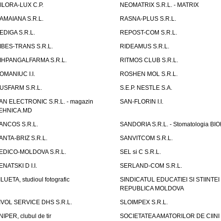
ILORA-LUX C.P.
NEOMATRIX S.R.L. - MATRIX
AMAIANA S.R.L.
RASNA-PLUS S.R.L.
EDIGA S.R.L.
REPOST-COM S.R.L.
IBES-TRANS S.R.L.
RIDEAMUS S.R.L.
IHPANGALFARMA S.R.L.
RITMOS CLUB S.R.L.
OMANIUC I.I.
ROSHEN MOL S.R.L.
USFARM S.R.L.
S.E.P. NESTLE S.A.
AN ELECTRONIC S.R.L. - magazin
SAN-FLORIN I.I.
EHNICA.MD
ANCOS S.R.L.
SANDORIA S.R.L. - Stomatologia BI
ANTA-BRIZ S.R.L.
SANVITCOM S.R.L.
EDICO-MOLDOVA S.R.L.
SEL si C S.R.L.
ENATSKI D I.I.
SERLAND-COM S.R.L.
ILUETA, studioul fotografic
SINDICATUL EDUCATIEI SI STIINTEI
REPUBLICA MOLDOVA
IVOL SERVICE DHS S.R.L.
SLOIMPEX S.R.L.
NIPER, clubul de tir
SOCIETATEA AMATORILOR DE CIINI