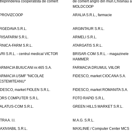
ntreprinderea cooperatista de comert
de comert angro din mun.Chisinau a
MOLDCOOP
PROVIZCOOP
ARALIA S.R.L., farmacie
RGEDAVA S.R.L.
ARGINTAUR S.R.L.
RISAFARM S.R.L.
ARMELI S.R.L.
RNICA-FARM S.R.L.
ATARGATIS S.R.L.
VRI S.R.L. - centrul medical VICTOR
BRISAR-COM S.R.L. - magazinele
HAMMER
ARMACIA BUIUCANI nr.465 S.A.
FARMACIA DRUMUL VIILOR
ARMACIA USMF "NICOLAE
FIDESCO, market CIOCANA S.A.
ESTEMITEANU"
IDESCO, market FIOLEN S.R.L.
FIDESCO, market ROMANITA S.A.
ORS COMPUTER S.R.L.
FOTO RAPID S.R.L.
ALATUS-COM S.R.L.
GREEN HILLS MARKET S.R.L.
TRA A. I.I.
M.A.G. S.R.L.
AXIVIABIL S.R.L.
MAXLINIE / Computer Center MCS