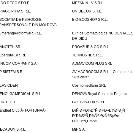
NDO DECO STYLE
MEZANIN - V S.R.L.
RIAGO PRIM S.R.L.
UNIDECOR S.R.L.
SOCIATIA DE PSIHOOGIE
BIO-ECOSHOP S.R.L.
RANSPERSONALE DIN MOLDOVA
umerang/Protomval S.R.L.
Clinica Stomatologica NC DENTALE
DR.DIDU
ANOTEH SRL
PROAZUR & CO S.R.L.
uperBit&Co SRL
TEHNOSTIL S.R.L.
INCOM COMPANY S.A.
ADMAVICOM PLUS SRL
P SISTEM S.R.L.
AV-MACROCOM S.R.L. - Computer ce
"AltaVista"
LASICDENT
Cosmomedfarm SRL
ENOLGA MEDICAL S.R.L.
DENOVA Royal Cosmetic Projects
URITECH
GOLTVIS-LUX S.R.L.
andbal Club Â«FORTUNAÂ»
Ð¡Ñ‚Ð¾Ð¼Ð°Ñ‚Ð¾Ð»Ð¾Ð³Ð¸Ñ
Ð”Ð¾ÐºÑ‚Ð¾Ñ€ ÐžÑ€ÐµÐ»
Ð’Ð¸ÐºÑ‚Ð¾Ñ€
ECADON S.R.L.
MiF S.A.