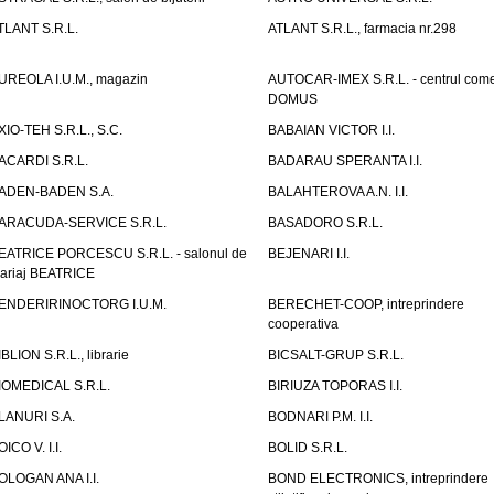
TLANT S.R.L.
ATLANT S.R.L., farmacia nr.298
UREOLA I.U.M., magazin
AUTOCAR-IMEX S.R.L. - centrul come
DOMUS
XIO-TEH S.R.L., S.C.
BABAIAN VICTOR I.I.
ACARDI S.R.L.
BADARAU SPERANTA I.I.
ADEN-BADEN S.A.
BALAHTEROVA A.N. I.I.
ARACUDA-SERVICE S.R.L.
BASADORO S.R.L.
EATRICE PORCESCU S.R.L. - salonul de
BEJENARI I.I.
ariaj BEATRICE
ENDERIRINOCTORG I.U.M.
BERECHET-COOP, intreprindere
cooperativa
IBLION S.R.L., librarie
BICSALT-GRUP S.R.L.
IOMEDICAL S.R.L.
BIRIUZA TOPORAS I.I.
LANURI S.A.
BODNARI P.M. I.I.
OICO V. I.I.
BOLID S.R.L.
OLOGAN ANA I.I.
BOND ELECTRONICS, intreprindere