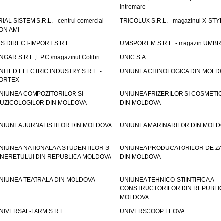
intremare
RIAL SISTEM S.R.L. - centrul comercial
TRICOLUX S.R.L. - magazinul X-STY
ON AMI
.S.DIRECT-IMPORT S.R.L.
UMSPORT M S.R.L. - magazin UMB
NGAR S.R.L.,F.P.C./magazinul Colibri
UNIC S.A.
NITED ELECTRIC INDUSTRY S.R.L. -
UNIUNEA CHINOLOGICA DIN MOLD
ORTEX
NIUNEA COMPOZITORILOR SI
UNIUNEA FRIZERILOR SI COSMETI
UZICOLOGILOR DIN MOLDOVA
DIN MOLDOVA
NIUNEA JURNALISTILOR DIN MOLDOVA
UNIUNEA MARINARILOR DIN MOLD
NIUNEA NATIONALA A STUDENTILOR SI
UNIUNEA PRODUCATORILOR DE Z
INERETULUI DIN REPUBLICA MOLDOVA
DIN MOLDOVA
NIUNEA TEATRALA DIN MOLDOVA
UNIUNEA TEHNICO-STIINTIFICA A
CONSTRUCTORILOR DIN REPUBLI
MOLDOVA
NIVERSAL-FARM S.R.L.
UNIVERSCOOP LEOVA