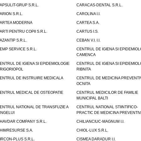
APSULIT-GRUP S.R.L.
CARACAS-DENTAL S.R.L.
ARION S.R.L.
CAROLINA I.I.
ARTEA MODERNA
CARTEA S.A.
ARTI PENTRU COPII S.R.L.
CARTUS I.S.
AZANTIP S.R.L.
CEBAN V.I. I.I.
EMP SERVICE S.R.L.
CENTRUL DE IGIENA SI EPIDEMIOL
CAMENCA
ENTRUL DE IGIENA SI EPIDEMIOLOGIE
CENTRUL DE IGIENA SI EPIDEMIOL
RIGORIOPOL
RIBNITA
ENTRUL DE INSTRUIRE MEDICALA
CENTRUL DE MEDICINA PREVENTI
OCNITA
ENTRUL MEDICAL DE OSTEOPATIE
CENTRUL MEDICILOR DE FAMILIE
MUNICIPAL BALTI
ENTRUL NATIONAL DE TRANSFUZIE A
CENTRUL NATIONAL STIINTIFICO-
INGELUI
PRACTIC DE MEDICINA PREVENTIV
HAVDAR COMPANY S.R.L.
CHILIANCIUC-MAGNUM I.I.
HIMRESURSE S.A.
CHIOL-LUX S.R.L.
IRCON-PLUS S.R.L.
CISMEA DARADUR I.I.