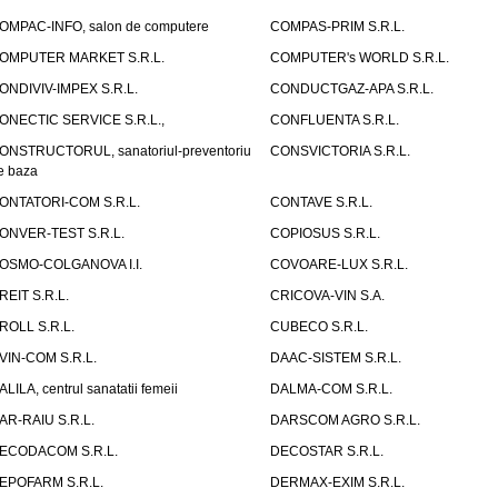
OMPAC-INFO, salon de computere
COMPAS-PRIM S.R.L.
OMPUTER MARKET S.R.L.
COMPUTER's WORLD S.R.L.
ONDIVIV-IMPEX S.R.L.
CONDUCTGAZ-APA S.R.L.
ONECTIC SERVICE S.R.L.,
CONFLUENTA S.R.L.
ONSTRUCTORUL, sanatoriul-preventoriu
CONSVICTORIA S.R.L.
e baza
ONTATORI-COM S.R.L.
CONTAVE S.R.L.
ONVER-TEST S.R.L.
COPIOSUS S.R.L.
OSMO-COLGANOVA I.I.
COVOARE-LUX S.R.L.
REIT S.R.L.
CRICOVA-VIN S.A.
ROLL S.R.L.
CUBECO S.R.L.
VIN-COM S.R.L.
DAAC-SISTEM S.R.L.
ALILA, centrul sanatatii femeii
DALMA-COM S.R.L.
AR-RAIU S.R.L.
DARSCOM AGRO S.R.L.
ECODACOM S.R.L.
DECOSTAR S.R.L.
EPOFARM S.R.L.
DERMAX-EXIM S.R.L.