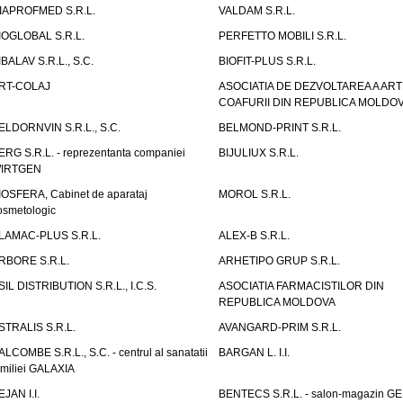
IAPROFMED S.R.L.
VALDAM S.R.L.
IOGLOBAL S.R.L.
PERFETTO MOBILI S.R.L.
IBALAV S.R.L., S.C.
BIOFIT-PLUS S.R.L.
RT-COLAJ
ASOCIATIA DE DEZVOLTAREA A ART
COAFURII DIN REPUBLICA MOLDO
ELDORNVIN S.R.L., S.C.
BELMOND-PRINT S.R.L.
ERG S.R.L. - reprezentanta companiei
BIJULIUX S.R.L.
IRTGEN
IOSFERA, Cabinet de aparataj
MOROL S.R.L.
osmetologic
LAMAC-PLUS S.R.L.
ALEX-B S.R.L.
RBORE S.R.L.
ARHETIPO GRUP S.R.L.
SIL DISTRIBUTION S.R.L., I.C.S.
ASOCIATIA FARMACISTILOR DIN
REPUBLICA MOLDOVA
STRALIS S.R.L.
AVANGARD-PRIM S.R.L.
ALCOMBE S.R.L., S.C. - centrul al sanatatii
BARGAN L. I.I.
amiliei GALAXIA
EJAN I.I.
BENTECS S.R.L. - salon-magazin G