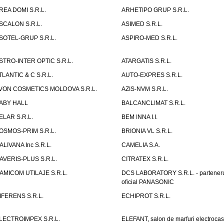
REA DOMI S.R.L.
ARHETIPO GRUP S.R.L.
SCALON S.R.L.
ASIMED S.R.L.
SOTEL-GRUP S.R.L.
ASPIRO-MED S.R.L.
STRO-INTER OPTIC S.R.L.
ATARGATIS S.R.L.
TLANTIC & C S.R.L.
AUTO-EXPRES S.R.L.
VON COSMETICS MOLDOVA S.R.L.
AZIS-NVM S.R.L.
ABY HALL
BALCANCLIMAT S.R.L.
ELAR S.R.L.
BEM INNA I.I.
OSMOS-PRIM S.R.L.
BRIONIA VL S.R.L.
ALIVANA Inc S.R.L.
CAMELIA S.A.
AVERIS-PLUS S.R.L.
CITRATEX S.R.L.
AMICOM UTILAJE S.R.L.
DCS LABORATORY S.R.L. - partener
oficial PANASONIC
IFERENS S.R.L.
ECHIPROT S.R.L.
LECTROIMPEX S.R.L.
ELEFANT, salon de marfuri electrocas