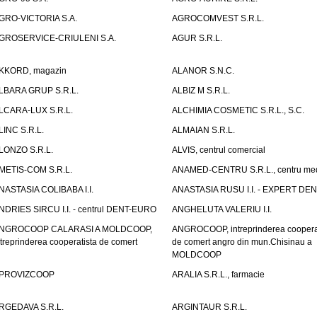
GRO-VICTORIA S.A.
AGROCOMVEST S.R.L.
GROSERVICE-CRIULENI S.A.
AGUR S.R.L.
KKORD, magazin
ALANOR S.N.C.
LBARA GRUP S.R.L.
ALBIZ M S.R.L.
LCARA-LUX S.R.L.
ALCHIMIA COSMETIC S.R.L., S.C.
LINC S.R.L.
ALMAIAN S.R.L.
LONZO S.R.L.
ALVIS, centrul comercial
METIS-COM S.R.L.
ANAMED-CENTRU S.R.L., centru med
NASTASIA COLIBABA I.I.
ANASTASIA RUSU I.I. - EXPERT DE
NDRIES SIRCU I.I. - centrul DENT-EURO
ANGHELUTA VALERIU I.I.
NGROCOOP CALARASI A MOLDCOOP,
ANGROCOOP, intreprinderea coopera
ntreprinderea cooperatista de comert
de comert angro din mun.Chisinau a
MOLDCOOP
PROVIZCOOP
ARALIA S.R.L., farmacie
RGEDAVA S.R.L.
ARGINTAUR S.R.L.