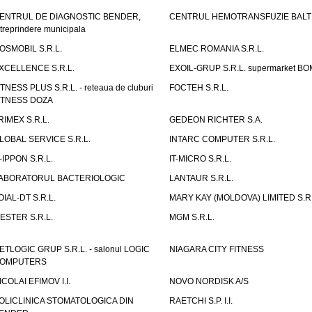
ENTRUL DE DIAGNOSTIC BENDER,
CENTRUL HEMOTRANSFUZIE BALT
ntreprindere municipala
OSMOBIL S.R.L.
ELMEC ROMANIA S.R.L.
XCELLENCE S.R.L.
EXOIL-GRUP S.R.L. supermarket B
ITNESS PLUS S.R.L. - reteaua de cluburi
FOCTEH S.R.L.
ITNESS DOZA
RIMEX S.R.L.
GEDEON RICHTER S.A.
LOBAL SERVICE S.R.L.
INTARC COMPUTER S.R.L.
T-IPPON S.R.L.
IT-MICRO S.R.L.
ABORATORUL BACTERIOLOGIC
LANTAUR S.R.L.
OIAL-DT S.R.L.
MARY KAY (MOLDOVA) LIMITED S.R.
ESTER S.R.L.
MGM S.R.L.
ETLOGIC GRUP S.R.L. - salonul LOGIC
NIAGARA CITY FITNESS
OMPUTERS
ICOLAI EFIMOV I.I.
NOVO NORDISK A/S
OLICLINICA STOMATOLOGICA DIN
RAETCHI S.P. I.I.