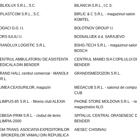
IBLIOLUX S.R.L., S.C.
BILANCIA S.R.L., I.C.S.
IPLASTCOM S.R.L., S.C.
BIRLIC & C S.R.L. - magazinul-salon
KOMTEL
OGACI G.G. I.I.
BOLOTNOV GROUP I.I.
ORS IULIU I.I.
BOSNALIJEK d.d. SARAJEVO
RANDLUX LOGISTIC S.R.L.
BSHG-TECH S.R.L. - magazinul-salo
BOSCH
ENTRUL AMBULATORIU DE ASISTENTA
CENTRUL MAMEI SI A COPILULUI D
EDICALA DIN BENDER
BENDER
RAND HALL centrul comercial - MANOLII
GRANDISMEDOZON S.R.L.
.R.L.
UMEA CEASURILOR, magazin
MEGACUB S.R.L. - salonul de compu
CUB
LIMPUS-85 S.R.L. - fitness club ALEXIA
PHONE STORE MOLDOVA S.R.L. - re
magazinelor ALO
EBEGA-PRIM S.R.L. - clubul de tenis
SPITALUL CENTRAL ORASENESC D
LIMPIA-2000
BENDER
EM-TRANS. ASOCIATIA EXPEDITORILOR
AIESEC CHISINAU
I BROKERILOR VAMALI DIN REPUBLICA