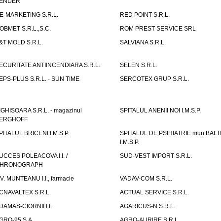
ENDER
E-MARKETING S.R.L.
RED POINT S.R.L.
OBMET S.R.L.,S.C.
ROM PREST SERVICE SRL
&T MOLD S.R.L.
SALVIANA S.R.L.
ECURITATE ANTIINCENDIARA S.R.L.
SELEN S.R.L.
EPS-PLUS S.R.L. - SUN TIME
SERCOTEX GRUP S.R.L.
IGHISOARA S.R.L. - magazinul
SPITALUL ANENII NOI I.M.S.P.
ERGHOFF
PITALUL BRICENI I.M.S.P.
SPITALUL DE PSIHIATRIE mun.BALT
I.M.S.P.
UCCES POLEACOVA I.I. /
SUD-VEST IMPORT S.R.L.
HRONOGRAPH
.V. MUNTEANU I.I., farmacie
VADAV-COM S.R.L.
CNAVALTEX S.R.L.
ACTUAL SERVICE S.R.L.
DAMAS-CIORNII I.I.
AGARICUS-N S.R.L.
GRO-95 S.A.
AGRO-AURIRE S.R.L.