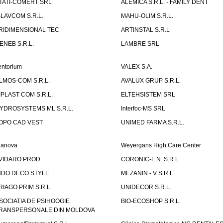
TATI-COMERT SRL
ALEMICA S.R.L. - FAMILY DENT
SLAVCOM S.R.L.
MAHU-OLIM S.R.L.
RIDIMENSIONAL TEC
ARTINSTAL S.R.L
ENEB S.R.L.
LAMBRE SRL
entorium
VALEX S.A.
LMOS-COM S.R.L.
AVALUX GRUP S.R.L.
IPLAST COM S.R.L.
ELTEHSISTEM SRL
YDROSYSTEMS ML S.R.L.
Interfoc-MS SRL
OPO CAD VEST
UNIMED FARMA S.R.L.
ianova
Weyergans High Care Center
VIDARO PROD
CORONIC-L.N. S.R.L.
NDO DECO STYLE
MEZANIN - V S.R.L.
RIAGO PRIM S.R.L.
UNIDECOR S.R.L.
SOCIATIA DE PSIHOOGIE
BIO-ECOSHOP S.R.L.
RANSPERSONALE DIN MOLDOVA