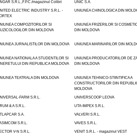
NGAR S.R.L.,F.P.C./magazinul Colibri
UNIC S.A.
NITED ELECTRIC INDUSTRY S.R.L. -
UNIUNEA CHINOLOGICA DIN MOLD
ORTEX
NIUNEA COMPOZITORILOR SI
UNIUNEA FRIZERILOR SI COSMETI
UZICOLOGILOR DIN MOLDOVA
DIN MOLDOVA
NIUNEA JURNALISTILOR DIN MOLDOVA
UNIUNEA MARINARILOR DIN MOLD
NIUNEA NATIONALA A STUDENTILOR SI
UNIUNEA PRODUCATORILOR DE Z
INERETULUI DIN REPUBLICA MOLDOVA
DIN MOLDOVA
NIUNEA TEATRALA DIN MOLDOVA
UNIUNEA TEHNICO-STIINTIFICA A
CONSTRUCTORILOR DIN REPUBLI
MOLDOVA
NIVERSAL-FARM S.R.L.
UNIVERSCOOP LEOVA
RUM & A S.R.L.
UTA-IMPEX S.R.L.
TLAPCAR S.A.
VALVERI S.R.L.
ASIMCOM S.R.L.
VAVES S.R.L.
ECTOR V-N S.R.L.
VENIT S.R.L. - magazinul VEST