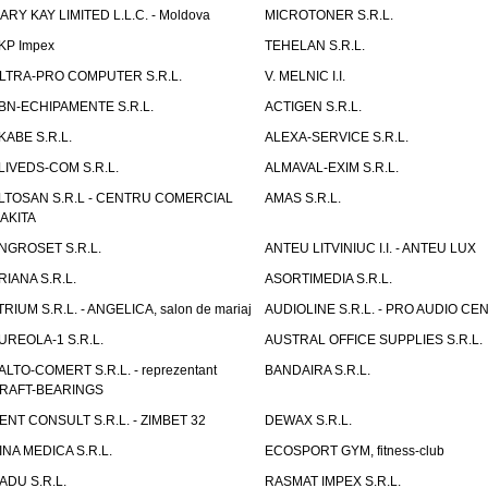
ARY KAY LIMITED L.L.C. - Moldova
MICROTONER S.R.L.
KP Impex
TEHELAN S.R.L.
LTRA-PRO COMPUTER S.R.L.
V. MELNIC I.I.
BN-ECHIPAMENTE S.R.L.
ACTIGEN S.R.L.
KABE S.R.L.
ALEXA-SERVICE S.R.L.
LIVEDS-COM S.R.L.
ALMAVAL-EXIM S.R.L.
LTOSAN S.R.L - CENTRU COMERCIAL
AMAS S.R.L.
AKITA
NGROSET S.R.L.
ANTEU LITVINIUC I.I. - ANTEU LUX
RIANA S.R.L.
ASORTIMEDIA S.R.L.
TRIUM S.R.L. - ANGELICA, salon de mariaj
AUDIOLINE S.R.L. - PRO AUDIO CE
UREOLA-1 S.R.L.
AUSTRAL OFFICE SUPPLIES S.R.L.
ALTO-COMERT S.R.L. - reprezentant
BANDAIRA S.R.L.
RAFT-BEARINGS
ENT CONSULT S.R.L. - ZIMBET 32
DEWAX S.R.L.
INA MEDICA S.R.L.
ECOSPORT GYM, fitness-club
ADU S.R.L.
RASMAT IMPEX S.R.L.