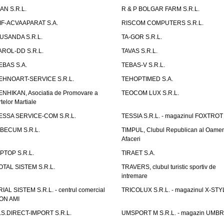
IAN S.R.L.
R & P BOLGAR FARM S.R.L.
IF-ACVAAPARAT S.A.
RISCOM COMPUTERS S.R.L.
USANDA S.R.L.
TA-GOR S.R.L.
AROL-DD S.R.L.
TAVAS S.R.L.
EBAS S.A.
TEBAS-V S.R.L.
EHNOART-SERVICE S.R.L.
TEHOPTIMED S.A.
ENHIKAN, Asociatia de Promovare a
TEOCOM LUX S.R.L.
rtelor Martiale
ESSA SERVICE-COM S.R.L.
TESSIA S.R.L. - magazinul FOXTROT
IBECUM S.R.L.
TIMPUL, Clubul Republican al Oamen
Afaceri
IPTOP S.R.L.
TIRAET S.A.
OTAL SISTEM S.R.L.
TRAVERS, clubul turistic sportiv de
intremare
RIAL SISTEM S.R.L. - centrul comercial
TRICOLUX S.R.L. - magazinul X-STY
ON AMI
.S.DIRECT-IMPORT S.R.L.
UMSPORT M S.R.L. - magazin UMB