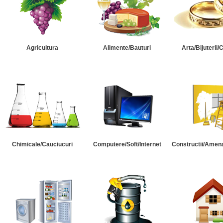
Agricultura
Alimente/Bauturi
Arta/Bijuterii/
Chimicale/Cauciucuri
Computere/Soft/Internet
Constructii/Amena