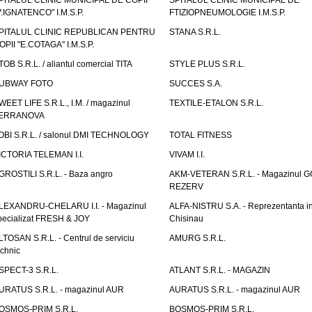
PITALUL CLINIC MUNICIPAL DE COPII
SPITALUL CLINIC MUNICIPAL DE
V.IGNATENCO" I.M.S.P.
FTIZIOPNEUMOLOGIE I.M.S.P.
PITALUL CLINIC REPUBLICAN PENTRU
STANA S.R.L.
OPII "E.COTAGA" I.M.S.P.
TOB S.R.L. / aliantul comercial TITA
STYLE PLUS S.R.L.
UBWAY FOTO
SUCCES S.A.
WEET LIFE S.R.L., I.M. / magazinul
TEXTILE-ETALON S.R.L.
ERRANOVA
OBI S.R.L. / salonul DMI TECHNOLOGY
TOTAL FITNESS
ICTORIA TELEMAN I.I.
VIVAM I.I.
GROSTILI S.R.L. - Baza angro
AKM-VETERAN S.R.L. - Magazinul 
REZERV
LEXANDRU-CHELARU I.I. - Magazinul
ALFA-NISTRU S.A. - Reprezentanta i
pecializat FRESH & JOY
Chisinau
LTOSAN S.R.L. - Centrul de serviciu
AMURG S.R.L.
echnic
SPECT-3 S.R.L.
ATLANT S.R.L. - MAGAZIN
URATUS S.R.L. - magazinul AUR
AURATUS S.R.L. - magazinul AUR
OSMOS-PRIM S.R.L.
BOSMOS-PRIM S.R.L.