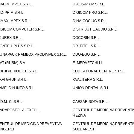
IADIM IMPEX S.R.L.
DIALIS-PRIM S.R.L.
ID-PRIM S.R.L.
DIGICOM PRO S.R.L.
IMAX-IMPEX S.R.L.
DINA-COCIUG S.R.L.
ISICOM COMPUTER S.R.L.
DISTRIBUTIE AUDIO S.R.L.
JUREX S.R.L.
DOCORIN S.R.L.
ONTEH-PLUS S.R.L.
DR. PITEL S.R.L.
UNAPACK RAMBOX PRODIMPEX S.R.L.
DUO-EGO S.R.L.
VT (RUSIA) S.A.
E. MEDVETCHI I.I.
DITII PERIODICE S.R.L.
EDUCATIONAL CENTRE S.R.L.
KVI GRUP S.R.L.
KVALITERV S.R.L.
AMELDIN-INFO S.R.L.
UNION DENTAL S.R.L.
.D.M.-C. S.R.L.
CAESAR SOZA S.R.L.
ARAPOSTOL ALEXEI I.I.
CENTRUL DE MEDICINA PREVENTI
REZINA
ENTRUL DE MEDICINA PREVENTIVA
CENTRUL DE MEDICINA PREVENTI
INGEREI
SOLDANESTI