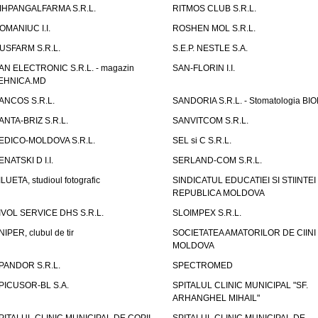
IHPANGALFARMA S.R.L.
RITMOS CLUB S.R.L.
OMANIUC I.I.
ROSHEN MOL S.R.L.
USFARM S.R.L.
S.E.P. NESTLE S.A.
AN ELECTRONIC S.R.L. - magazin
SAN-FLORIN I.I.
EHNICA.MD
ANCOS S.R.L.
SANDORIA S.R.L. - Stomatologia BI
ANTA-BRIZ S.R.L.
SANVITCOM S.R.L.
EDICO-MOLDOVA S.R.L.
SEL si C S.R.L.
ENATSKI D I.I.
SERLAND-COM S.R.L.
ILUETA, studioul fotografic
SINDICATUL EDUCATIEI SI STIINTEI
REPUBLICA MOLDOVA
IVOL SERVICE DHS S.R.L.
SLOIMPEX S.R.L.
NIPER, clubul de tir
SOCIETATEA AMATORILOR DE CIINI
MOLDOVA
PANDOR S.R.L.
SPECTROMED
PICUSOR-BL S.A.
SPITALUL CLINIC MUNICIPAL "SF.
ARHANGHEL MIHAIL"