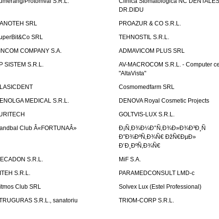
umerang/Protomval S.R.L.
Clinica Stomatologica NC DENTALE
DR.DIDU
ANOTEH SRL
PROAZUR & CO S.R.L.
uperBit&Co SRL
TEHNOSTIL S.R.L.
INCOM COMPANY S.A.
ADMAVICOM PLUS SRL
P SISTEM S.R.L.
AV-MACROCOM S.R.L. - Computer ce
"AltaVista"
LASICDENT
Cosmomedfarm SRL
ENOLGA MEDICAL S.R.L.
DENOVA Royal Cosmetic Projects
URITECH
GOLTVIS-LUX S.R.L.
andbal Club Â«FORTUNAÂ»
Ð¡Ñ‚Ð¾Ð¼Ð°Ñ‚Ð¾Ð»Ð¾Ð³Ð¸Ñ
Ð”Ð¾ÐºÑ‚Ð¾Ñ€ ÐžÑ€ÐµÐ»
Ð’Ð¸ÐºÑ‚Ð¾Ñ€
ECADON S.R.L.
MiF S.A.
ITEH S.R.L.
PARAMEDCONSULT LMD-c
itmos Club SRL
Solvex Lux (Estel Professional)
TRUGURAS S.R.L., sanatoriu
TRIOM-CORP S.R.L.