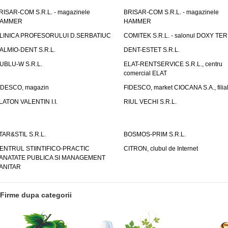
RISAR-COM S.R.L. - magazinele
BRISAR-COM S.R.L. - magazinele
AMMER
HAMMER
LINICA PROFESORULUI D.SERBATIUC
COMITEK S.R.L. - salonul DOXY TE
ALMIO-DENT S.R.L.
DENT-ESTET S.R.L.
UBLU-W S.R.L.
ELAT-RENTSERVICE S.R.L., centru
comercial ELAT
IDESCO, magazin
FIDESCO, market CIOCANA S.A., filia
LATON VALENTIN I.I.
RIUL VECHI S.R.L.
TAR&STIL S.R.L.
BOSMOS-PRIM S.R.L.
ENTRUL STIINTIFICO-PRACTIC
CITRON, clubul de Internet
ANATATE PUBLICA SI MANAGEMENT
ANITAR
Firme dupa categorii