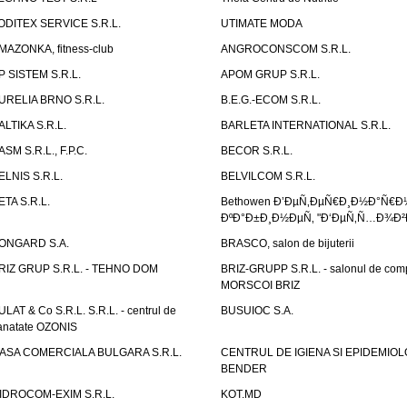
ODITEX SERVICE S.R.L.
UTIMATE MODA
MAZONKA, fitness-club
ANGROCONSCOM S.R.L.
P SISTEM S.R.L.
APOM GRUP S.R.L.
URELIA BRNO S.R.L.
B.E.G.-ECOM S.R.L.
ALTIKA S.R.L.
BARLETA INTERNATIONAL S.R.L.
ASM S.R.L., F.P.C.
BECOR S.R.L.
ELNIS S.R.L.
BELVILCOM S.R.L.
ETA S.R.L.
Bethowen Ð’ÐµÑ‚ÐµÑ€Ð¸Ð½Ð°Ñ€Ð
ÐºÐ°Ð±Ð¸Ð½ÐµÑ‚ "Ð‘ÐµÑ‚Ñ…Ð¾Ð²
ONGARD S.A.
BRASCO, salon de bijuterii
RIZ GRUP S.R.L. - TEHNO DOM
BRIZ-GRUPP S.R.L. - salonul de com
MORSCOI BRIZ
ULAT & Co S.R.L. S.R.L. - centrul de
BUSUIOC S.A.
anatate OZONIS
ASA COMERCIALA BULGARA S.R.L.
CENTRUL DE IGIENA SI EPIDEMIOL
BENDER
IDROCOM-EXIM S.R.L.
KOT.MD