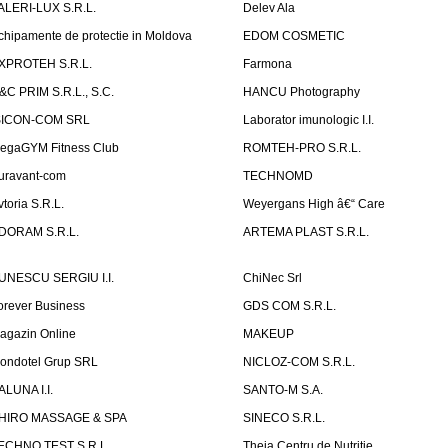
ALERI-LUX S.R.L.
Delev Ala
chipamente de protectie in Moldova
EDOM COSMETIC
XPROTEH S.R.L.
Farmona
&C PRIM S.R.L., S.C.
HANCU Photography
SICON-COM SRL
Laborator imunologic I.I.
egaGYM Fitness Club
ROMTEH-PRO S.R.L.
uravant-com
TECHNOMD
vtoria S.R.L.
Weyergans High â€“ Care
DORAM S.R.L.
ARTEMA PLAST S.R.L.
UNESCU SERGIU I.I.
ChiNec Srl
orever Business
GDS COM S.R.L.
agazin Online
MAKEUP
ondotel Grup SRL
NICLOZ-COM S.R.L.
ALUNA I.I.
SANTO-M S.A.
HIRO MASSAGE & SPA
SINECO S.R.L.
ECHNO TEST S.R.L
Theia Centru de Nutritie