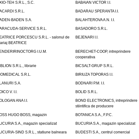
XIO-TEH S.R.L., S.C.
BABAIAN VICTOR I.I.
ACARDI S.R.L.
BADARAU SPERANTA I.I.
ADEN-BADEN S.A.
BALAHTEROVA A.N. I.I.
ARACUDA-SERVICE S.R.L.
BASADORO S.R.L.
EATRICE PORCESCU S.R.L. - salonul de
BEJENARI I.I.
ariaj BEATRICE
ENDERIRINOCTORG I.U.M.
BERECHET-COOP, intreprindere
cooperativa
IBLION S.R.L., librarie
BICSALT-GRUP S.R.L.
IOMEDICAL S.R.L.
BIRIUZA TOPORAS I.I.
LANURI S.A.
BODNARI P.M. I.I.
OICO V. I.I.
BOLID S.R.L.
OLOGAN ANA I.I.
BOND ELECTRONICS, intreprindere
stiintifica de producere
OSS HUGO BOSS, magazin
BOTANICA S.A., F.P.C.
UCURIA S.A., magazin specializat
BUCURIA S.A., magazin specializat
UCURIA-SIND S.R.L., statiune balneara
BUDESTI S.A., centrul comercial