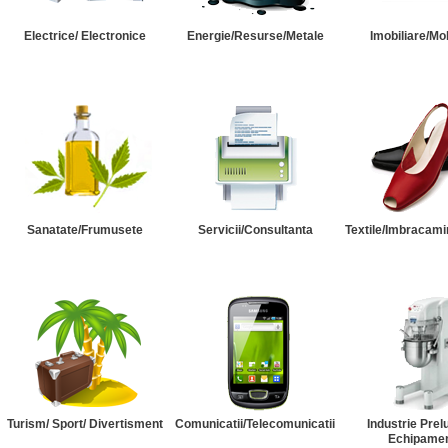
Electrice/ Electronice
Energie/Resurse/Metale
Imobiliare/Mob
Sanatate/Frumusete
Servicii/Consultanta
Textile/Imbracami
Turism/ Sport/ Divertisment
Comunicatii/Telecomunicatii
Industrie Prel
Echipame