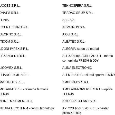
UCCES S.R.L.
TEHNOSFERA S.R.L.
ONATIS S.R.L.
TRADAC GRUP S.R.L.
. LINIA
ABC S.A.
CCENT TEHNO S.A.
ACVATRON S.A.
GEOPTIC S.R.L
AIOLI S.R.L.
ITICOM S.R.L.
ALBATEX S.R.L.
LDONI-IMPEX S.R.L.
ALEGRIA, salon de mariaj
LEXANDER S.R.L.
ALEXANDRU-CHELARU I.I. - marca
comerciala FRESH & JOY
LICOMEX S.R.L.
ALINA ELECTRONIC
LLIANCE KML S.R.L.
ALLMIR S.R.L. - clubul sportiv LUCKY
MATOLEX S.R.L.
AMDENT-BV S.R.L.
MOFARM S.R.L. - retea de farmacii
AMOFARM-DIVERSE S.R.L. - optica
ELICIA
FELICIA
NDREI MAXIMENCO I.I.
ANT-SUPER-LANT S.R.L.
NTURAJ ECOTERM - centru tehnologic
APROSERVICE-X S.R.L. - dealer
oficialXEROX