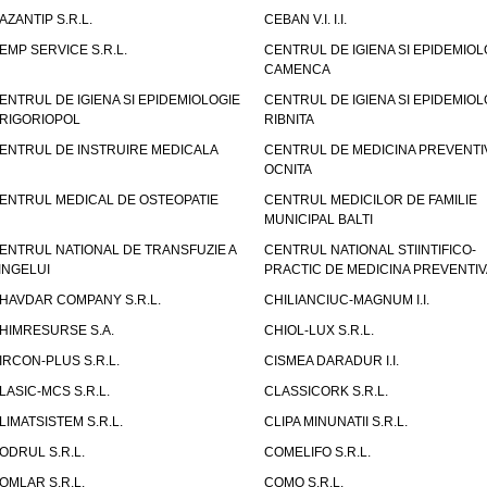
AZANTIP S.R.L.
CEBAN V.I. I.I.
EMP SERVICE S.R.L.
CENTRUL DE IGIENA SI EPIDEMIOL
CAMENCA
ENTRUL DE IGIENA SI EPIDEMIOLOGIE
CENTRUL DE IGIENA SI EPIDEMIOL
RIGORIOPOL
RIBNITA
ENTRUL DE INSTRUIRE MEDICALA
CENTRUL DE MEDICINA PREVENTI
OCNITA
ENTRUL MEDICAL DE OSTEOPATIE
CENTRUL MEDICILOR DE FAMILIE
MUNICIPAL BALTI
ENTRUL NATIONAL DE TRANSFUZIE A
CENTRUL NATIONAL STIINTIFICO-
INGELUI
PRACTIC DE MEDICINA PREVENTIV
HAVDAR COMPANY S.R.L.
CHILIANCIUC-MAGNUM I.I.
HIMRESURSE S.A.
CHIOL-LUX S.R.L.
IRCON-PLUS S.R.L.
CISMEA DARADUR I.I.
LASIC-MCS S.R.L.
CLASSICORK S.R.L.
LIMATSISTEM S.R.L.
CLIPA MINUNATII S.R.L.
ODRUL S.R.L.
COMELIFO S.R.L.
OMLAR S.R.L.
COMO S.R.L.