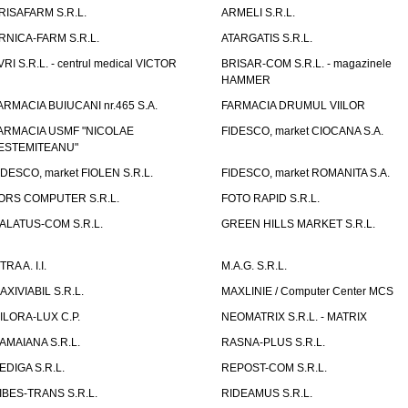
RISAFARM S.R.L.
ARMELI S.R.L.
RNICA-FARM S.R.L.
ATARGATIS S.R.L.
VRI S.R.L. - centrul medical VICTOR
BRISAR-COM S.R.L. - magazinele
HAMMER
ARMACIA BUIUCANI nr.465 S.A.
FARMACIA DRUMUL VIILOR
ARMACIA USMF "NICOLAE
FIDESCO, market CIOCANA S.A.
ESTEMITEANU"
IDESCO, market FIOLEN S.R.L.
FIDESCO, market ROMANITA S.A.
ORS COMPUTER S.R.L.
FOTO RAPID S.R.L.
ALATUS-COM S.R.L.
GREEN HILLS MARKET S.R.L.
TRA A. I.I.
M.A.G. S.R.L.
AXIVIABIL S.R.L.
MAXLINIE / Computer Center MCS
ILORA-LUX C.P.
NEOMATRIX S.R.L. - MATRIX
AMAIANA S.R.L.
RASNA-PLUS S.R.L.
EDIGA S.R.L.
REPOST-COM S.R.L.
IBES-TRANS S.R.L.
RIDEAMUS S.R.L.