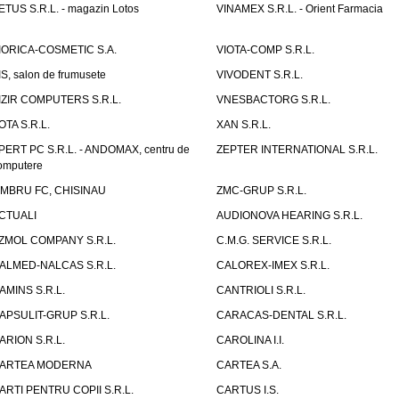
ETUS S.R.L. - magazin Lotos
VINAMEX S.R.L. - Orient Farmacia
IORICA-COSMETIC S.A.
VIOTA-COMP S.R.L.
IS, salon de frumusete
VIVODENT S.R.L.
IZIR COMPUTERS S.R.L.
VNESBACTORG S.R.L.
OTA S.R.L.
XAN S.R.L.
PERT PC S.R.L. - ANDOMAX, centru de
ZEPTER INTERNATIONAL S.R.L.
omputere
IMBRU FC, CHISINAU
ZMC-GRUP S.R.L.
CTUALI
AUDIONOVA HEARING S.R.L.
ZMOL COMPANY S.R.L.
C.M.G. SERVICE S.R.L.
ALMED-NALCAS S.R.L.
CALOREX-IMEX S.R.L.
AMINS S.R.L.
CANTRIOLI S.R.L.
APSULIT-GRUP S.R.L.
CARACAS-DENTAL S.R.L.
ARION S.R.L.
CAROLINA I.I.
ARTEA MODERNA
CARTEA S.A.
ARTI PENTRU COPII S.R.L.
CARTUS I.S.