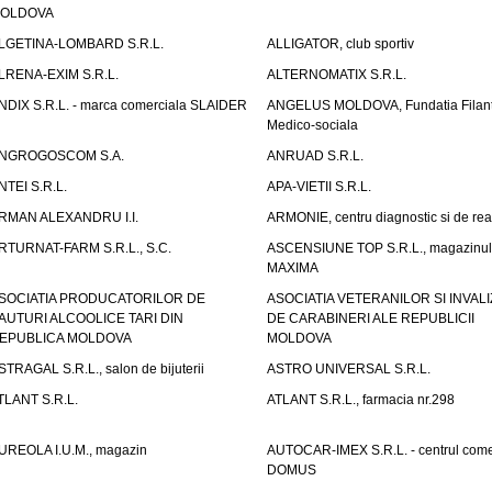
OLDOVA
LGETINA-LOMBARD S.R.L.
ALLIGATOR, club sportiv
LRENA-EXIM S.R.L.
ALTERNOMATIX S.R.L.
NDIX S.R.L. - marca comerciala SLAIDER
ANGELUS MOLDOVA, Fundatia Filant
Medico-sociala
NGROGOSCOM S.A.
ANRUAD S.R.L.
NTEI S.R.L.
APA-VIETII S.R.L.
RMAN ALEXANDRU I.I.
ARMONIE, centru diagnostic si de reab
RTURNAT-FARM S.R.L., S.C.
ASCENSIUNE TOP S.R.L., magazinul
MAXIMA
SOCIATIA PRODUCATORILOR DE
ASOCIATIA VETERANILOR SI INVALI
AUTURI ALCOOLICE TARI DIN
DE CARABINERI ALE REPUBLICII
EPUBLICA MOLDOVA
MOLDOVA
STRAGAL S.R.L., salon de bijuterii
ASTRO UNIVERSAL S.R.L.
TLANT S.R.L.
ATLANT S.R.L., farmacia nr.298
UREOLA I.U.M., magazin
AUTOCAR-IMEX S.R.L. - centrul come
DOMUS