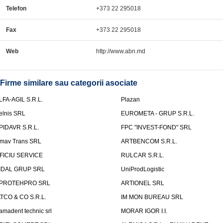
Telefon
+373 22 295018
Fax
+373 22 295018
Web
http://www.abn.md
Firme similare sau categorii asociate
LFA-AGIL S.R.L.
Plazan
elnis SRL
EUROMETA - GRUP S.R.L.
PIDAVR S.R.L.
FPC "INVEST-FOND" SRL
mav Trans SRL
ARTBENCOM S.R.L.
FICIU SERVICE
RULCAR S.R.L.
IDAL GRUP SRL
UniProdLogistic
PROTEHPRO SRL
ARTIONEL SRL
ATCO & CO S.R.L.
IM MON BUREAU SRL
amadent technic srl
MORAR IGOR I.I.