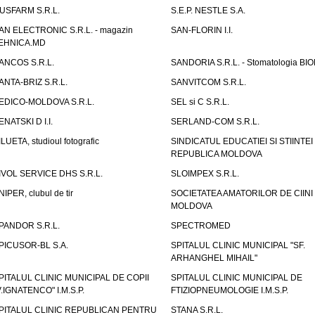
USFARM S.R.L.
S.E.P. NESTLE S.A.
AN ELECTRONIC S.R.L. - magazin
SAN-FLORIN I.I.
EHNICA.MD
ANCOS S.R.L.
SANDORIA S.R.L. - Stomatologia BI
ANTA-BRIZ S.R.L.
SANVITCOM S.R.L.
EDICO-MOLDOVA S.R.L.
SEL si C S.R.L.
ENATSKI D I.I.
SERLAND-COM S.R.L.
ILUETA, studioul fotografic
SINDICATUL EDUCATIEI SI STIINTEI
REPUBLICA MOLDOVA
IVOL SERVICE DHS S.R.L.
SLOIMPEX S.R.L.
NIPER, clubul de tir
SOCIETATEA AMATORILOR DE CIINI
MOLDOVA
PANDOR S.R.L.
SPECTROMED
PICUSOR-BL S.A.
SPITALUL CLINIC MUNICIPAL "SF.
ARHANGHEL MIHAIL"
PITALUL CLINIC MUNICIPAL DE COPII
SPITALUL CLINIC MUNICIPAL DE
V.IGNATENCO" I.M.S.P.
FTIZIOPNEUMOLOGIE I.M.S.P.
PITALUL CLINIC REPUBLICAN PENTRU
STANA S.R.L.