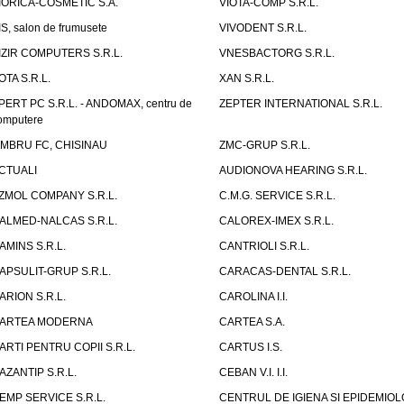
IORICA-COSMETIC S.A.
VIOTA-COMP S.R.L.
IS, salon de frumusete
VIVODENT S.R.L.
IZIR COMPUTERS S.R.L.
VNESBACTORG S.R.L.
OTA S.R.L.
XAN S.R.L.
PERT PC S.R.L. - ANDOMAX, centru de
ZEPTER INTERNATIONAL S.R.L.
omputere
IMBRU FC, CHISINAU
ZMC-GRUP S.R.L.
CTUALI
AUDIONOVA HEARING S.R.L.
ZMOL COMPANY S.R.L.
C.M.G. SERVICE S.R.L.
ALMED-NALCAS S.R.L.
CALOREX-IMEX S.R.L.
AMINS S.R.L.
CANTRIOLI S.R.L.
APSULIT-GRUP S.R.L.
CARACAS-DENTAL S.R.L.
ARION S.R.L.
CAROLINA I.I.
ARTEA MODERNA
CARTEA S.A.
ARTI PENTRU COPII S.R.L.
CARTUS I.S.
AZANTIP S.R.L.
CEBAN V.I. I.I.
EMP SERVICE S.R.L.
CENTRUL DE IGIENA SI EPIDEMIOL