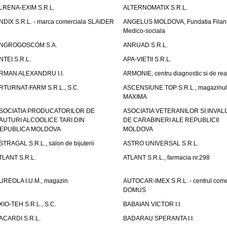
LRENA-EXIM S.R.L.
ALTERNOMATIX S.R.L.
NDIX S.R.L. - marca comerciala SLAIDER
ANGELUS MOLDOVA, Fundatia Filant
Medico-sociala
NGROGOSCOM S.A.
ANRUAD S.R.L.
NTEI S.R.L.
APA-VIETII S.R.L.
RMAN ALEXANDRU I.I.
ARMONIE, centru diagnostic si de reab
RTURNAT-FARM S.R.L., S.C.
ASCENSIUNE TOP S.R.L., magazinul
MAXIMA
SOCIATIA PRODUCATORILOR DE
ASOCIATIA VETERANILOR SI INVALI
AUTURI ALCOOLICE TARI DIN
DE CARABINERI ALE REPUBLICII
EPUBLICA MOLDOVA
MOLDOVA
STRAGAL S.R.L., salon de bijuterii
ASTRO UNIVERSAL S.R.L.
TLANT S.R.L.
ATLANT S.R.L., farmacia nr.298
UREOLA I.U.M., magazin
AUTOCAR-IMEX S.R.L. - centrul come
DOMUS
XIO-TEH S.R.L., S.C.
BABAIAN VICTOR I.I.
ACARDI S.R.L.
BADARAU SPERANTA I.I.