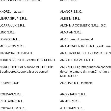
GROSERVICE-CRIULENI S.A.
AGUR S.R.L.
KKORD, magazin
ALANOR S.N.C.
LBARA GRUP S.R.L.
ALBIZ M S.R.L.
LCARA-LUX S.R.L.
ALCHIMIA COSMETIC S.R.L., S.C.
LINC S.R.L.
ALMAIAN S.R.L.
LONZO S.R.L.
ALVIS, centrul comercial
METIS-COM S.R.L.
ANAMED-CENTRU S.R.L., centru med
NASTASIA COLIBABA I.I.
ANASTASIA RUSU I.I. - EXPERT DE
NDRIES SIRCU I.I. - centrul DENT-EURO
ANGHELUTA VALERIU I.I.
NGROCOOP CALARASI A MOLDCOOP,
ANGROCOOP, intreprinderea coopera
ntreprinderea cooperatista de comert
de comert angro din mun.Chisinau a
MOLDCOOP
PROVIZCOOP
ARALIA S.R.L., farmacie
RGEDAVA S.R.L.
ARGINTAUR S.R.L.
RISAFARM S.R.L.
ARMELI S.R.L.
RNICA-FARM S.R.L.
ATARGATIS S.R.L.