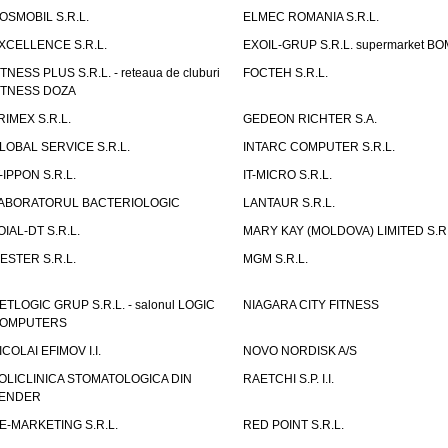
OSMOBIL S.R.L.
ELMEC ROMANIA S.R.L.
XCELLENCE S.R.L.
EXOIL-GRUP S.R.L. supermarket B
ITNESS PLUS S.R.L. - reteaua de cluburi
FOCTEH S.R.L.
ITNESS DOZA
RIMEX S.R.L.
GEDEON RICHTER S.A.
LOBAL SERVICE S.R.L.
INTARC COMPUTER S.R.L.
T-IPPON S.R.L.
IT-MICRO S.R.L.
ABORATORUL BACTERIOLOGIC
LANTAUR S.R.L.
OIAL-DT S.R.L.
MARY KAY (MOLDOVA) LIMITED S.R.
ESTER S.R.L.
MGM S.R.L.
ETLOGIC GRUP S.R.L. - salonul LOGIC
NIAGARA CITY FITNESS
OMPUTERS
ICOLAI EFIMOV I.I.
NOVO NORDISK A/S
OLICLINICA STOMATOLOGICA DIN
RAETCHI S.P. I.I.
ENDER
E-MARKETING S.R.L.
RED POINT S.R.L.