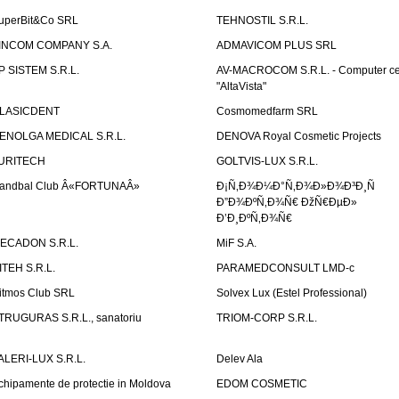
uperBit&Co SRL
TEHNOSTIL S.R.L.
INCOM COMPANY S.A.
ADMAVICOM PLUS SRL
P SISTEM S.R.L.
AV-MACROCOM S.R.L. - Computer ce
"AltaVista"
LASICDENT
Cosmomedfarm SRL
ENOLGA MEDICAL S.R.L.
DENOVA Royal Cosmetic Projects
URITECH
GOLTVIS-LUX S.R.L.
andbal Club Â«FORTUNAÂ»
Ð¡Ñ‚Ð¾Ð¼Ð°Ñ‚Ð¾Ð»Ð¾Ð³Ð¸Ñ
Ð”Ð¾ÐºÑ‚Ð¾Ñ€ ÐžÑ€ÐµÐ»
Ð’Ð¸ÐºÑ‚Ð¾Ñ€
ECADON S.R.L.
MiF S.A.
ITEH S.R.L.
PARAMEDCONSULT LMD-c
itmos Club SRL
Solvex Lux (Estel Professional)
TRUGURAS S.R.L., sanatoriu
TRIOM-CORP S.R.L.
ALERI-LUX S.R.L.
Delev Ala
chipamente de protectie in Moldova
EDOM COSMETIC