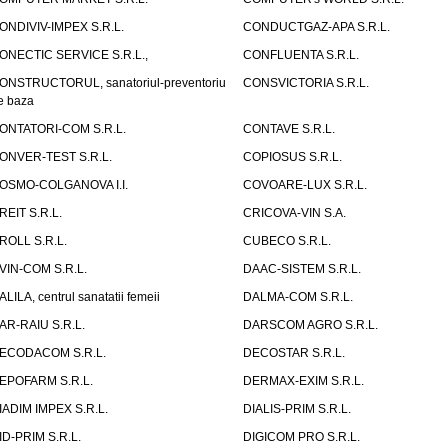
ONDIVIV-IMPEX S.R.L.
CONDUCTGAZ-APA S.R.L.
ONECTIC SERVICE S.R.L.,
CONFLUENTA S.R.L.
ONSTRUCTORUL, sanatoriul-preventoriu
CONSVICTORIA S.R.L.
e baza
ONTATORI-COM S.R.L.
CONTAVE S.R.L.
ONVER-TEST S.R.L.
COPIOSUS S.R.L.
OSMO-COLGANOVA I.I.
COVOARE-LUX S.R.L.
REIT S.R.L.
CRICOVA-VIN S.A.
ROLL S.R.L.
CUBECO S.R.L.
VIN-COM S.R.L.
DAAC-SISTEM S.R.L.
ALILA, centrul sanatatii femeii
DALMA-COM S.R.L.
AR-RAIU S.R.L.
DARSCOM AGRO S.R.L.
ECODACOM S.R.L.
DECOSTAR S.R.L.
EPOFARM S.R.L.
DERMAX-EXIM S.R.L.
IADIM IMPEX S.R.L.
DIALIS-PRIM S.R.L.
ID-PRIM S.R.L.
DIGICOM PRO S.R.L.