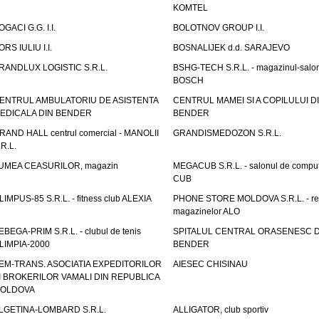
KOMTEL
OGACI G.G. I.I.
BOLOTNOV GROUP I.I.
ORS IULIU I.I.
BOSNALIJEK d.d. SARAJEVO
RANDLUX LOGISTIC S.R.L.
BSHG-TECH S.R.L. - magazinul-salo
BOSCH
ENTRUL AMBULATORIU DE ASISTENTA
CENTRUL MAMEI SI A COPILULUI D
EDICALA DIN BENDER
BENDER
RAND HALL centrul comercial - MANOLII
GRANDISMEDOZON S.R.L.
.R.L.
UMEA CEASURILOR, magazin
MEGACUB S.R.L. - salonul de compu
CUB
LIMPUS-85 S.R.L. - fitness club ALEXIA
PHONE STORE MOLDOVA S.R.L. - re
magazinelor ALO
EBEGA-PRIM S.R.L. - clubul de tenis
SPITALUL CENTRAL ORASENESC D
LIMPIA-2000
BENDER
EM-TRANS. ASOCIATIA EXPEDITORILOR
AIESEC CHISINAU
I BROKERILOR VAMALI DIN REPUBLICA
OLDOVA
LGETINA-LOMBARD S.R.L.
ALLIGATOR, club sportiv