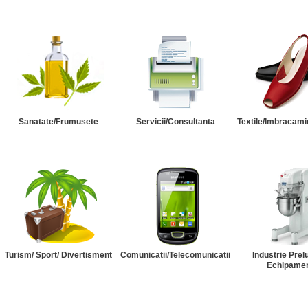
Sanatate/Frumusete
Servicii/Consultanta
Textile/Imbracami
Turism/ Sport/ Divertisment
Comunicatii/Telecomunicatii
Industrie Prel
Echipame