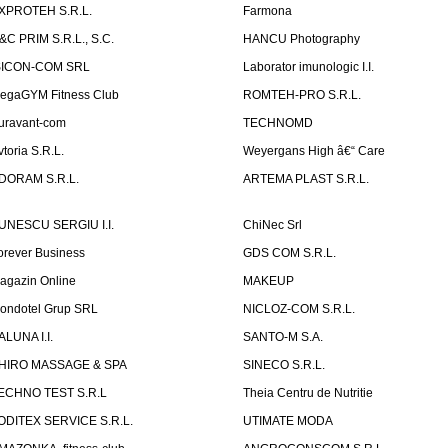
XPROTEH S.R.L.
Farmona
&C PRIM S.R.L., S.C.
HANCU Photography
SICON-COM SRL
Laborator imunologic I.I.
egaGYM Fitness Club
ROMTEH-PRO S.R.L.
uravant-com
TECHNOMD
vtoria S.R.L.
Weyergans High â€“ Care
DORAM S.R.L.
ARTEMA PLAST S.R.L.
UNESCU SERGIU I.I.
ChiNec Srl
orever Business
GDS COM S.R.L.
agazin Online
MAKEUP
ondotel Grup SRL
NICLOZ-COM S.R.L.
ALUNA I.I.
SANTO-M S.A.
HIRO MASSAGE & SPA
SINECO S.R.L.
ECHNO TEST S.R.L
Theia Centru de Nutritie
ODITEX SERVICE S.R.L.
UTIMATE MODA