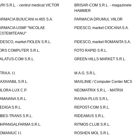
VRI S.R.L. - centrul medical VICTOR
BRISAR-COM S.R.L. - magazinele
HAMMER
ARMACIA BUIUCANI nr.465 S.A.
FARMACIA DRUMUL VIILOR
ARMACIA USMF "NICOLAE
FIDESCO, market CIOCANA S.A.
ESTEMITEANU"
IDESCO, market FIOLEN S.R.L.
FIDESCO, market ROMANITA S.A.
ORS COMPUTER S.R.L.
FOTO RAPID S.R.L.
ALATUS-COM S.R.L.
GREEN HILLS MARKET S.R.L.
TRA A. I.I.
M.A.G. S.R.L.
AXIVIABIL S.R.L.
MAXLINIE / Computer Center MCS
ILORA-LUX C.P.
NEOMATRIX S.R.L. - MATRIX
AMAIANA S.R.L.
RASNA-PLUS S.R.L.
EDIGA S.R.L.
REPOST-COM S.R.L.
IBES-TRANS S.R.L.
RIDEAMUS S.R.L.
IHPANGALFARMA S.R.L.
RITMOS CLUB S.R.L.
OMANIUC I.I.
ROSHEN MOL S.R.L.