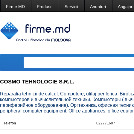
Firme.MD
Produse
Servicii
Anunturi
Angajari
COSMO TEHNOLOGIE S.R.L.
Reparatia tehnicii de calcul. Computere, utilaj periferica. Birot
компьютеров и вычислительной техники. Компьютеры ( выч
периферийное оборудование). Оргтехника, офисная техника.
peripheral computer equipment. Office appliances, office equip
Telefon
022771607