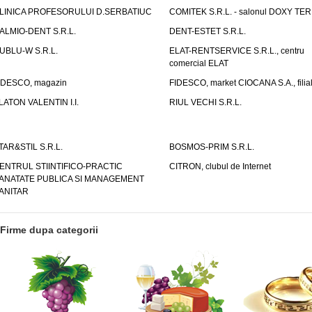
LINICA PROFESORULUI D.SERBATIUC
COMITEK S.R.L. - salonul DOXY TE
ALMIO-DENT S.R.L.
DENT-ESTET S.R.L.
UBLU-W S.R.L.
ELAT-RENTSERVICE S.R.L., centru
comercial ELAT
IDESCO, magazin
FIDESCO, market CIOCANA S.A., filia
LATON VALENTIN I.I.
RIUL VECHI S.R.L.
TAR&STIL S.R.L.
BOSMOS-PRIM S.R.L.
ENTRUL STIINTIFICO-PRACTIC
CITRON, clubul de Internet
ANATATE PUBLICA SI MANAGEMENT
ANITAR
Firme dupa categorii