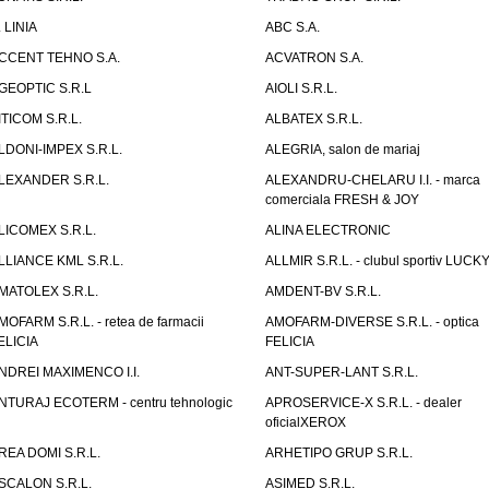
. LINIA
ABC S.A.
CCENT TEHNO S.A.
ACVATRON S.A.
GEOPTIC S.R.L
AIOLI S.R.L.
ITICOM S.R.L.
ALBATEX S.R.L.
LDONI-IMPEX S.R.L.
ALEGRIA, salon de mariaj
LEXANDER S.R.L.
ALEXANDRU-CHELARU I.I. - marca
comerciala FRESH & JOY
LICOMEX S.R.L.
ALINA ELECTRONIC
LLIANCE KML S.R.L.
ALLMIR S.R.L. - clubul sportiv LUCKY
MATOLEX S.R.L.
AMDENT-BV S.R.L.
MOFARM S.R.L. - retea de farmacii
AMOFARM-DIVERSE S.R.L. - optica
ELICIA
FELICIA
NDREI MAXIMENCO I.I.
ANT-SUPER-LANT S.R.L.
NTURAJ ECOTERM - centru tehnologic
APROSERVICE-X S.R.L. - dealer
oficialXEROX
REA DOMI S.R.L.
ARHETIPO GRUP S.R.L.
SCALON S.R.L.
ASIMED S.R.L.