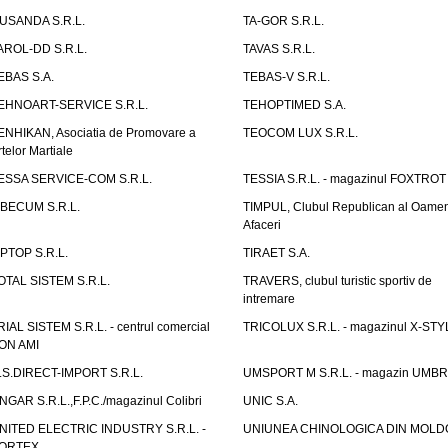
USANDA S.R.L.
TA-GOR S.R.L.
AROL-DD S.R.L.
TAVAS S.R.L.
EBAS S.A.
TEBAS-V S.R.L.
EHNOART-SERVICE S.R.L.
TEHOPTIMED S.A.
ENHIKAN, Asociatia de Promovare a
TEOCOM LUX S.R.L.
rtelor Martiale
ESSA SERVICE-COM S.R.L.
TESSIA S.R.L. - magazinul FOXTROT
IBECUM S.R.L.
TIMPUL, Clubul Republican al Oamen
Afaceri
IPTOP S.R.L.
TIRAET S.A.
OTAL SISTEM S.R.L.
TRAVERS, clubul turistic sportiv de
intremare
RIAL SISTEM S.R.L. - centrul comercial
TRICOLUX S.R.L. - magazinul X-STY
ON AMI
.S.DIRECT-IMPORT S.R.L.
UMSPORT M S.R.L. - magazin UMB
NGAR S.R.L.,F.P.C./magazinul Colibri
UNIC S.A.
NITED ELECTRIC INDUSTRY S.R.L. -
UNIUNEA CHINOLOGICA DIN MOLD
ORTEX