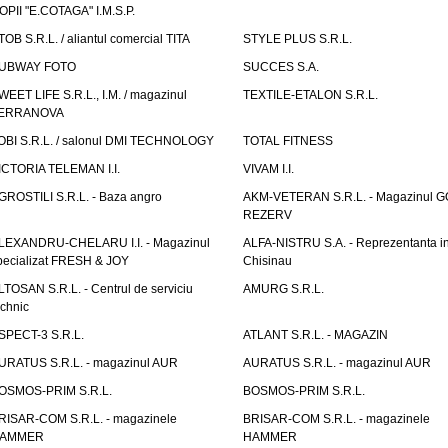
OPII "E.COTAGA" I.M.S.P.
TOB S.R.L. / aliantul comercial TITA
STYLE PLUS S.R.L.
UBWAY FOTO
SUCCES S.A.
WEET LIFE S.R.L., I.M. / magazinul
TEXTILE-ETALON S.R.L.
ERRANOVA
OBI S.R.L. / salonul DMI TECHNOLOGY
TOTAL FITNESS
ICTORIA TELEMAN I.I.
VIVAM I.I.
GROSTILI S.R.L. - Baza angro
AKM-VETERAN S.R.L. - Magazinul 
REZERV
LEXANDRU-CHELARU I.I. - Magazinul
ALFA-NISTRU S.A. - Reprezentanta i
pecializat FRESH & JOY
Chisinau
LTOSAN S.R.L. - Centrul de serviciu
AMURG S.R.L.
echnic
SPECT-3 S.R.L.
ATLANT S.R.L. - MAGAZIN
URATUS S.R.L. - magazinul AUR
AURATUS S.R.L. - magazinul AUR
OSMOS-PRIM S.R.L.
BOSMOS-PRIM S.R.L.
RISAR-COM S.R.L. - magazinele
BRISAR-COM S.R.L. - magazinele
AMMER
HAMMER