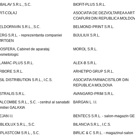
IBALAV S.R.L., S.C.
BIOFIT-PLUS S.R.L.
RT-COLAJ
ASOCIATIA DE DEZVOLTAREA A ART
COAFURII DIN REPUBLICA MOLDO
ELDORNVIN S.R.L., S.C.
BELMOND-PRINT S.R.L.
ERG S.R.L. - reprezentanta companiei
BIJULIUX S.R.L.
IRTGEN
IOSFERA, Cabinet de aparataj
MOROL S.R.L.
osmetologic
LAMAC-PLUS S.R.L.
ALEX-B S.R.L.
RBORE S.R.L.
ARHETIPO GRUP S.R.L.
SIL DISTRIBUTION S.R.L., I.C.S.
ASOCIATIA FARMACISTILOR DIN
REPUBLICA MOLDOVA
STRALIS S.R.L.
AVANGARD-PRIM S.R.L.
ALCOMBE S.R.L., S.C. - centrul al sanatatii
BARGAN L. I.I.
amiliei GALAXIA
EJAN I.I.
BENTECS S.R.L. - salon-magazin G
IBLIOLUX S.R.L., S.C.
BILANCIA S.R.L., I.C.S.
IPLASTCOM S.R.L., S.C.
BIRLIC & C S.R.L. - magazinul-salon