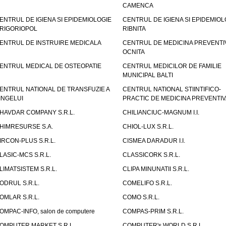
CAMENCA
ENTRUL DE IGIENA SI EPIDEMIOLOGIE
CENTRUL DE IGIENA SI EPIDEMIOL
RIGORIOPOL
RIBNITA
ENTRUL DE INSTRUIRE MEDICALA
CENTRUL DE MEDICINA PREVENTI
OCNITA
ENTRUL MEDICAL DE OSTEOPATIE
CENTRUL MEDICILOR DE FAMILIE
MUNICIPAL BALTI
ENTRUL NATIONAL DE TRANSFUZIE A
CENTRUL NATIONAL STIINTIFICO-
INGELUI
PRACTIC DE MEDICINA PREVENTIV
HAVDAR COMPANY S.R.L.
CHILIANCIUC-MAGNUM I.I.
HIMRESURSE S.A.
CHIOL-LUX S.R.L.
IRCON-PLUS S.R.L.
CISMEA DARADUR I.I.
LASIC-MCS S.R.L.
CLASSICORK S.R.L.
LIMATSISTEM S.R.L.
CLIPA MINUNATII S.R.L.
ODRUL S.R.L.
COMELIFO S.R.L.
OMLAR S.R.L.
COMO S.R.L.
OMPAC-INFO, salon de computere
COMPAS-PRIM S.R.L.
OMPUTER MARKET S.R.L.
COMPUTER's WORLD S.R.L.