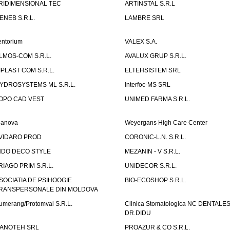
RIDIMENSIONAL TEC
ARTINSTAL S.R.L
ENEB S.R.L.
LAMBRE SRL
entorium
VALEX S.A.
LMOS-COM S.R.L.
AVALUX GRUP S.R.L.
IPLAST COM S.R.L.
ELTEHSISTEM SRL
YDROSYSTEMS ML S.R.L.
Interfoc-MS SRL
OPO CAD VEST
UNIMED FARMA S.R.L.
ianova
Weyergans High Care Center
VIDARO PROD
CORONIC-L.N. S.R.L.
NDO DECO STYLE
MEZANIN - V S.R.L.
RIAGO PRIM S.R.L.
UNIDECOR S.R.L.
SOCIATIA DE PSIHOOGIE
BIO-ECOSHOP S.R.L.
RANSPERSONALE DIN MOLDOVA
umerang/Protomval S.R.L.
Clinica Stomatologica NC DENTALE
DR.DIDU
ANOTEH SRL
PROAZUR & CO S.R.L.