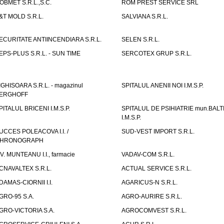
OBMET S.R.L.,S.C.
ROM PREST SERVICE SRL
&T MOLD S.R.L.
SALVIANA S.R.L.
ECURITATE ANTIINCENDIARA S.R.L.
SELEN S.R.L.
EPS-PLUS S.R.L. - SUN TIME
SERCOTEX GRUP S.R.L.
IGHISOARA S.R.L. - magazinul
SPITALUL ANENII NOI I.M.S.P.
ERGHOFF
PITALUL BRICENI I.M.S.P.
SPITALUL DE PSIHIATRIE mun.BALT
I.M.S.P.
UCCES POLEACOVA I.I. /
SUD-VEST IMPORT S.R.L.
HRONOGRAPH
.V. MUNTEANU I.I., farmacie
VADAV-COM S.R.L.
CNAVALTEX S.R.L.
ACTUAL SERVICE S.R.L.
DAMAS-CIORNII I.I.
AGARICUS-N S.R.L.
GRO-95 S.A.
AGRO-AURIRE S.R.L.
GRO-VICTORIA S.A.
AGROCOMVEST S.R.L.