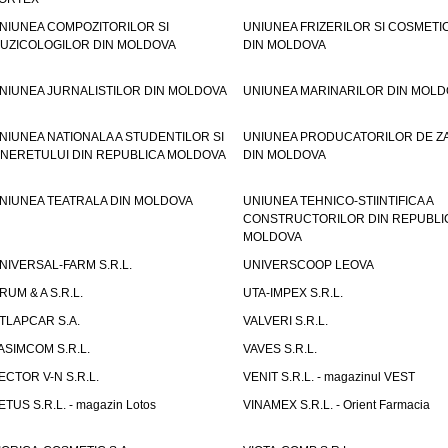
NIUNEA COMPOZITORILOR SI
UNIUNEA FRIZERILOR SI COSMETI
UZICOLOGILOR DIN MOLDOVA
DIN MOLDOVA
NIUNEA JURNALISTILOR DIN MOLDOVA
UNIUNEA MARINARILOR DIN MOLD
NIUNEA NATIONALA A STUDENTILOR SI
UNIUNEA PRODUCATORILOR DE Z
INERETULUI DIN REPUBLICA MOLDOVA
DIN MOLDOVA
NIUNEA TEATRALA DIN MOLDOVA
UNIUNEA TEHNICO-STIINTIFICA A
CONSTRUCTORILOR DIN REPUBLI
MOLDOVA
NIVERSAL-FARM S.R.L.
UNIVERSCOOP LEOVA
RUM & A S.R.L.
UTA-IMPEX S.R.L.
TLAPCAR S.A.
VALVERI S.R.L.
ASIMCOM S.R.L.
VAVES S.R.L.
ECTOR V-N S.R.L.
VENIT S.R.L. - magazinul VEST
ETUS S.R.L. - magazin Lotos
VINAMEX S.R.L. - Orient Farmacia