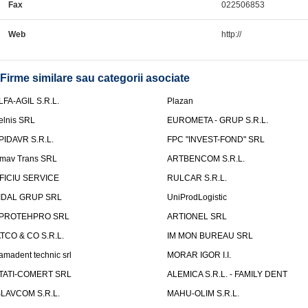
Fax
022506853
Web
http://
Firme similare sau categorii asociate
LFA-AGIL S.R.L.
Plazan
elnis SRL
EUROMETA - GRUP S.R.L.
PIDAVR S.R.L.
FPC "INVEST-FOND" SRL
mav Trans SRL
ARTBENCOM S.R.L.
FICIU SERVICE
RULCAR S.R.L.
IDAL GRUP SRL
UniProdLogistic
PROTEHPRO SRL
ARTIONEL SRL
ATCO & CO S.R.L.
IM MON BUREAU SRL
amadent technic srl
MORAR IGOR I.I.
TATI-COMERT SRL
ALEMICA S.R.L. - FAMILY DENT
SLAVCOM S.R.L.
MAHU-OLIM S.R.L.