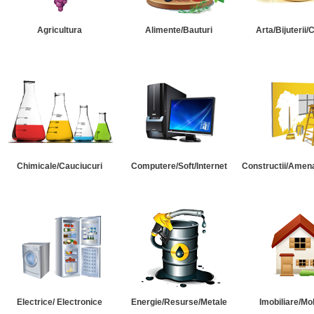
Agricultura
Alimente/Bauturi
Arta/Bijuterii/
Chimicale/Cauciucuri
Computere/Soft/Internet
Constructii/Amena
Electrice/ Electronice
Energie/Resurse/Metale
Imobiliare/Mob