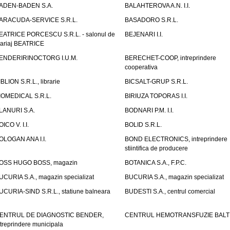
ADEN-BADEN S.A.
BALAHTEROVA A.N. I.I.
ARACUDA-SERVICE S.R.L.
BASADORO S.R.L.
EATRICE PORCESCU S.R.L. - salonul de
BEJENARI I.I.
ariaj BEATRICE
ENDERIRINOCTORG I.U.M.
BERECHET-COOP, intreprindere
cooperativa
IBLION S.R.L., librarie
BICSALT-GRUP S.R.L.
IOMEDICAL S.R.L.
BIRIUZA TOPORAS I.I.
LANURI S.A.
BODNARI P.M. I.I.
OICO V. I.I.
BOLID S.R.L.
OLOGAN ANA I.I.
BOND ELECTRONICS, intreprindere
stiintifica de producere
OSS HUGO BOSS, magazin
BOTANICA S.A., F.P.C.
UCURIA S.A., magazin specializat
BUCURIA S.A., magazin specializat
UCURIA-SIND S.R.L., statiune balneara
BUDESTI S.A., centrul comercial
ENTRUL DE DIAGNOSTIC BENDER,
CENTRUL HEMOTRANSFUZIE BALT
ntreprindere municipala