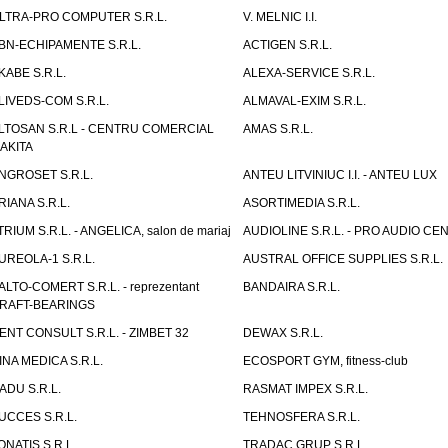
LTRA-PRO COMPUTER S.R.L.
V. MELNIC I.I.
BN-ECHIPAMENTE S.R.L.
ACTIGEN S.R.L.
KABE S.R.L.
ALEXA-SERVICE S.R.L.
LIVEDS-COM S.R.L.
ALMAVAL-EXIM S.R.L.
LTOSAN S.R.L - CENTRU COMERCIAL
AMAS S.R.L.
AKITA
NGROSET S.R.L.
ANTEU LITVINIUC I.I. - ANTEU LUX
RIANA S.R.L.
ASORTIMEDIA S.R.L.
TRIUM S.R.L. - ANGELICA, salon de mariaj
AUDIOLINE S.R.L. - PRO AUDIO CE
UREOLA-1 S.R.L.
AUSTRAL OFFICE SUPPLIES S.R.L.
ALTO-COMERT S.R.L. - reprezentant
BANDAIRA S.R.L.
RAFT-BEARINGS
ENT CONSULT S.R.L. - ZIMBET 32
DEWAX S.R.L.
INA MEDICA S.R.L.
ECOSPORT GYM, fitness-club
ADU S.R.L.
RASMAT IMPEX S.R.L.
UCCES S.R.L.
TEHNOSFERA S.R.L.
ONATIS S.R.L.
TRADAC GRUP S.R.L.