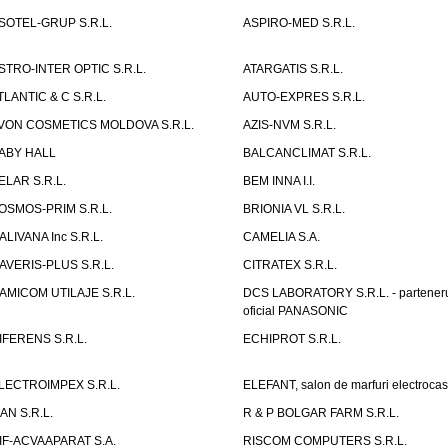
SOTEL-GRUP S.R.L.
ASPIRO-MED S.R.L.
STRO-INTER OPTIC S.R.L.
ATARGATIS S.R.L.
TLANTIC & C S.R.L.
AUTO-EXPRES S.R.L.
VON COSMETICS MOLDOVA S.R.L.
AZIS-NVM S.R.L.
ABY HALL
BALCANCLIMAT S.R.L.
ELAR S.R.L.
BEM INNA I.I.
OSMOS-PRIM S.R.L.
BRIONIA VL S.R.L.
ALIVANA Inc S.R.L.
CAMELIA S.A.
AVERIS-PLUS S.R.L.
CITRATEX S.R.L.
AMICOM UTILAJE S.R.L.
DCS LABORATORY S.R.L. - partener
oficial PANASONIC
IFERENS S.R.L.
ECHIPROT S.R.L.
LECTROIMPEX S.R.L.
ELEFANT, salon de marfuri electrocas
IAN S.R.L.
R & P BOLGAR FARM S.R.L.
IF-ACVAAPARAT S.A.
RISCOM COMPUTERS S.R.L.