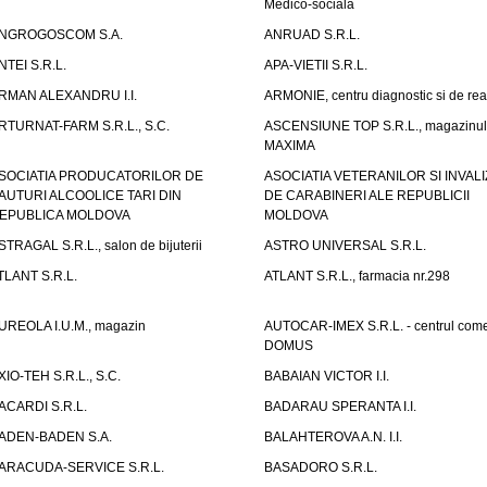
Medico-sociala
NGROGOSCOM S.A.
ANRUAD S.R.L.
NTEI S.R.L.
APA-VIETII S.R.L.
RMAN ALEXANDRU I.I.
ARMONIE, centru diagnostic si de reab
RTURNAT-FARM S.R.L., S.C.
ASCENSIUNE TOP S.R.L., magazinul
MAXIMA
SOCIATIA PRODUCATORILOR DE
ASOCIATIA VETERANILOR SI INVALI
AUTURI ALCOOLICE TARI DIN
DE CARABINERI ALE REPUBLICII
EPUBLICA MOLDOVA
MOLDOVA
STRAGAL S.R.L., salon de bijuterii
ASTRO UNIVERSAL S.R.L.
TLANT S.R.L.
ATLANT S.R.L., farmacia nr.298
UREOLA I.U.M., magazin
AUTOCAR-IMEX S.R.L. - centrul come
DOMUS
XIO-TEH S.R.L., S.C.
BABAIAN VICTOR I.I.
ACARDI S.R.L.
BADARAU SPERANTA I.I.
ADEN-BADEN S.A.
BALAHTEROVA A.N. I.I.
ARACUDA-SERVICE S.R.L.
BASADORO S.R.L.