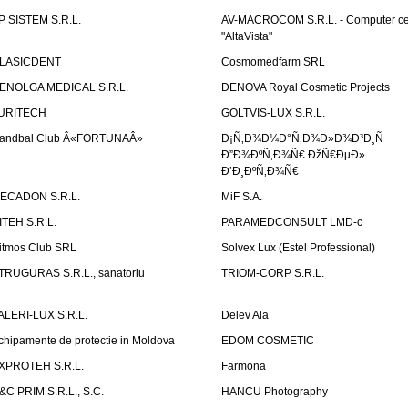
P SISTEM S.R.L.
AV-MACROCOM S.R.L. - Computer ce
"AltaVista"
LASICDENT
Cosmomedfarm SRL
ENOLGA MEDICAL S.R.L.
DENOVA Royal Cosmetic Projects
URITECH
GOLTVIS-LUX S.R.L.
andbal Club Â«FORTUNAÂ»
Ð¡Ñ‚Ð¾Ð¼Ð°Ñ‚Ð¾Ð»Ð¾Ð³Ð¸Ñ
Ð”Ð¾ÐºÑ‚Ð¾Ñ€ ÐžÑ€ÐµÐ»
Ð’Ð¸ÐºÑ‚Ð¾Ñ€
ECADON S.R.L.
MiF S.A.
ITEH S.R.L.
PARAMEDCONSULT LMD-c
itmos Club SRL
Solvex Lux (Estel Professional)
TRUGURAS S.R.L., sanatoriu
TRIOM-CORP S.R.L.
ALERI-LUX S.R.L.
Delev Ala
chipamente de protectie in Moldova
EDOM COSMETIC
XPROTEH S.R.L.
Farmona
&C PRIM S.R.L., S.C.
HANCU Photography