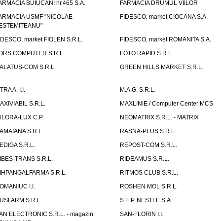
ARMACIA BUIUCANI nr.465 S.A.
FARMACIA DRUMUL VIILOR
ARMACIA USMF "NICOLAE
FIDESCO, market CIOCANA S.A.
ESTEMITEANU"
IDESCO, market FIOLEN S.R.L.
FIDESCO, market ROMANITA S.A.
ORS COMPUTER S.R.L.
FOTO RAPID S.R.L.
ALATUS-COM S.R.L.
GREEN HILLS MARKET S.R.L.
TRA A. I.I.
M.A.G. S.R.L.
AXIVIABIL S.R.L.
MAXLINIE / Computer Center MCS
ILORA-LUX C.P.
NEOMATRIX S.R.L. - MATRIX
AMAIANA S.R.L.
RASNA-PLUS S.R.L.
EDIGA S.R.L.
REPOST-COM S.R.L.
IBES-TRANS S.R.L.
RIDEAMUS S.R.L.
IHPANGALFARMA S.R.L.
RITMOS CLUB S.R.L.
OMANIUC I.I.
ROSHEN MOL S.R.L.
USFARM S.R.L.
S.E.P. NESTLE S.A.
AN ELECTRONIC S.R.L. - magazin
SAN-FLORIN I.I.