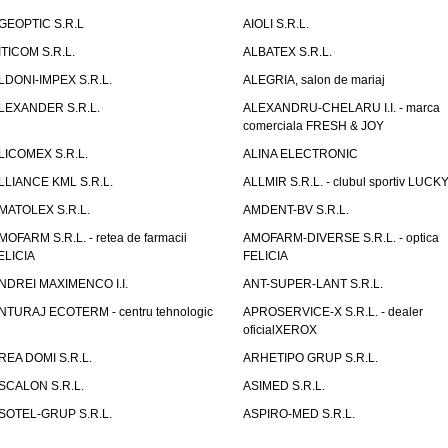
GEOPTIC S.R.L
AIOLI S.R.L.
ITICOM S.R.L.
ALBATEX S.R.L.
LDONI-IMPEX S.R.L.
ALEGRIA, salon de mariaj
LEXANDER S.R.L.
ALEXANDRU-CHELARU I.I. - marca
comerciala FRESH & JOY
LICOMEX S.R.L.
ALINA ELECTRONIC
LLIANCE KML S.R.L.
ALLMIR S.R.L. - clubul sportiv LUCKY
MATOLEX S.R.L.
AMDENT-BV S.R.L.
MOFARM S.R.L. - retea de farmacii
AMOFARM-DIVERSE S.R.L. - optica
ELICIA
FELICIA
NDREI MAXIMENCO I.I.
ANT-SUPER-LANT S.R.L.
NTURAJ ECOTERM - centru tehnologic
APROSERVICE-X S.R.L. - dealer
oficialXEROX
REA DOMI S.R.L.
ARHETIPO GRUP S.R.L.
SCALON S.R.L.
ASIMED S.R.L.
SOTEL-GRUP S.R.L.
ASPIRO-MED S.R.L.