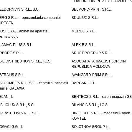
COAFURII DIN REPUBLICA MOLDO
ELDORNVIN S.R.L., S.C.
BELMOND-PRINT S.R.L.
ERG S.R.L. - reprezentanta companiei
BIJULIUX S.R.L.
IRTGEN
IOSFERA, Cabinet de aparataj
MOROL S.R.L.
osmetologic
LAMAC-PLUS S.R.L.
ALEX-B S.R.L.
RBORE S.R.L.
ARHETIPO GRUP S.R.L.
SIL DISTRIBUTION S.R.L., I.C.S.
ASOCIATIA FARMACISTILOR DIN
REPUBLICA MOLDOVA
STRALIS S.R.L.
AVANGARD-PRIM S.R.L.
ALCOMBE S.R.L., S.C. - centrul al sanatatii
BARGAN L. I.I.
amiliei GALAXIA
EJAN I.I.
BENTECS S.R.L. - salon-magazin G
IBLIOLUX S.R.L., S.C.
BILANCIA S.R.L., I.C.S.
IPLASTCOM S.R.L., S.C.
BIRLIC & C S.R.L. - magazinul-salon
KOMTEL
OGACI G.G. I.I.
BOLOTNOV GROUP I.I.