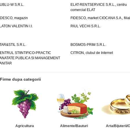
UBLU-W S.R.L.
ELAT-RENTSERVICE S.R.L., centru
comercial ELAT
IDESCO, magazin
FIDESCO, market CIOCANA S.A., filia
LATON VALENTIN I.I.
RIUL VECHI S.R.L.
TAR&STIL S.R.L.
BOSMOS-PRIM S.R.L.
ENTRUL STIINTIFICO-PRACTIC
CITRON, clubul de Internet
ANATATE PUBLICA SI MANAGEMENT
ANITAR
Firme dupa categorii
Agricultura
Alimente/Bauturi
Arta/Bijuterii/