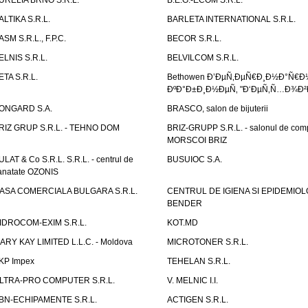
URELIA BRNO S.R.L.
B.E.G.-ECOM S.R.L.
ALTIKA S.R.L.
BARLETA INTERNATIONAL S.R.L.
ASM S.R.L., F.P.C.
BECOR S.R.L.
ELNIS S.R.L.
BELVILCOM S.R.L.
ETA S.R.L.
Bethowen Ð’ÐµÑ‚ÐµÑ€Ð¸Ð½Ð°Ñ€Ð
ÐºÐ°Ð±Ð¸Ð½ÐµÑ‚ "Ð‘ÐµÑ‚Ñ…Ð¾Ð²
ONGARD S.A.
BRASCO, salon de bijuterii
RIZ GRUP S.R.L. - TEHNO DOM
BRIZ-GRUPP S.R.L. - salonul de com
MORSCOI BRIZ
ULAT & Co S.R.L. S.R.L. - centrul de
BUSUIOC S.A.
anatate OZONIS
ASA COMERCIALA BULGARA S.R.L.
CENTRUL DE IGIENA SI EPIDEMIOL
BENDER
IDROCOM-EXIM S.R.L.
KOT.MD
ARY KAY LIMITED L.L.C. - Moldova
MICROTONER S.R.L.
KP Impex
TEHELAN S.R.L.
LTRA-PRO COMPUTER S.R.L.
V. MELNIC I.I.
BN-ECHIPAMENTE S.R.L.
ACTIGEN S.R.L.