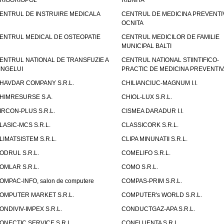
RIGORIOPOL
RIBNITA
ENTRUL DE INSTRUIRE MEDICALA
CENTRUL DE MEDICINA PREVENTI
OCNITA
ENTRUL MEDICAL DE OSTEOPATIE
CENTRUL MEDICILOR DE FAMILIE
MUNICIPAL BALTI
ENTRUL NATIONAL DE TRANSFUZIE A
CENTRUL NATIONAL STIINTIFICO-
INGELUI
PRACTIC DE MEDICINA PREVENTIV
HAVDAR COMPANY S.R.L.
CHILIANCIUC-MAGNUM I.I.
HIMRESURSE S.A.
CHIOL-LUX S.R.L.
IRCON-PLUS S.R.L.
CISMEA DARADUR I.I.
LASIC-MCS S.R.L.
CLASSICORK S.R.L.
LIMATSISTEM S.R.L.
CLIPA MINUNATII S.R.L.
ODRUL S.R.L.
COMELIFO S.R.L.
OMLAR S.R.L.
COMO S.R.L.
OMPAC-INFO, salon de computere
COMPAS-PRIM S.R.L.
OMPUTER MARKET S.R.L.
COMPUTER's WORLD S.R.L.
ONDIVIV-IMPEX S.R.L.
CONDUCTGAZ-APA S.R.L.
ONECTIC SERVICE S.R.L.,
CONFLUENTA S.R.L.