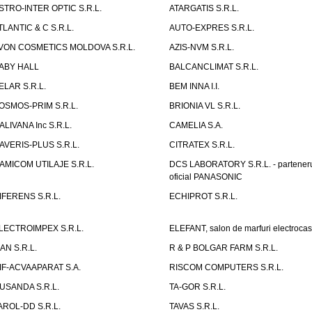
STRO-INTER OPTIC S.R.L.
ATARGATIS S.R.L.
TLANTIC & C S.R.L.
AUTO-EXPRES S.R.L.
VON COSMETICS MOLDOVA S.R.L.
AZIS-NVM S.R.L.
ABY HALL
BALCANCLIMAT S.R.L.
ELAR S.R.L.
BEM INNA I.I.
OSMOS-PRIM S.R.L.
BRIONIA VL S.R.L.
ALIVANA Inc S.R.L.
CAMELIA S.A.
AVERIS-PLUS S.R.L.
CITRATEX S.R.L.
AMICOM UTILAJE S.R.L.
DCS LABORATORY S.R.L. - partener
oficial PANASONIC
IFERENS S.R.L.
ECHIPROT S.R.L.
LECTROIMPEX S.R.L.
ELEFANT, salon de marfuri electrocas
IAN S.R.L.
R & P BOLGAR FARM S.R.L.
IF-ACVAAPARAT S.A.
RISCOM COMPUTERS S.R.L.
USANDA S.R.L.
TA-GOR S.R.L.
AROL-DD S.R.L.
TAVAS S.R.L.