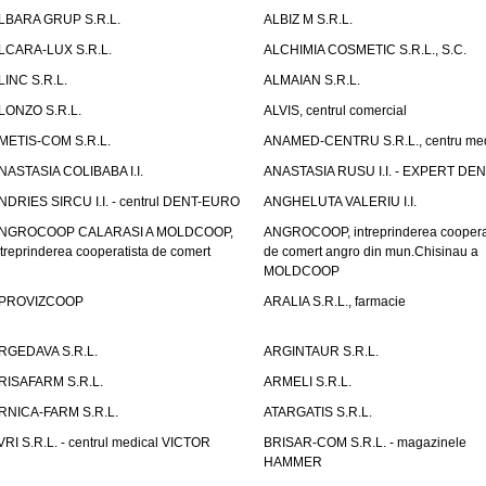
LBARA GRUP S.R.L.
ALBIZ M S.R.L.
LCARA-LUX S.R.L.
ALCHIMIA COSMETIC S.R.L., S.C.
LINC S.R.L.
ALMAIAN S.R.L.
LONZO S.R.L.
ALVIS, centrul comercial
METIS-COM S.R.L.
ANAMED-CENTRU S.R.L., centru med
NASTASIA COLIBABA I.I.
ANASTASIA RUSU I.I. - EXPERT DE
NDRIES SIRCU I.I. - centrul DENT-EURO
ANGHELUTA VALERIU I.I.
NGROCOOP CALARASI A MOLDCOOP,
ANGROCOOP, intreprinderea coopera
ntreprinderea cooperatista de comert
de comert angro din mun.Chisinau a
MOLDCOOP
PROVIZCOOP
ARALIA S.R.L., farmacie
RGEDAVA S.R.L.
ARGINTAUR S.R.L.
RISAFARM S.R.L.
ARMELI S.R.L.
RNICA-FARM S.R.L.
ATARGATIS S.R.L.
VRI S.R.L. - centrul medical VICTOR
BRISAR-COM S.R.L. - magazinele
HAMMER