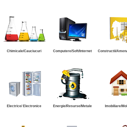
Chimicale/Cauciucuri
Computere/Soft/Internet
Constructii/Amena
Electrice/ Electronice
Energie/Resurse/Metale
Imobiliare/Mob