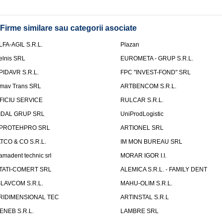
Firme similare sau categorii asociate
LFA-AGIL S.R.L.
Plazan
elnis SRL
EUROMETA - GRUP S.R.L.
PIDAVR S.R.L.
FPC "INVEST-FOND" SRL
mav Trans SRL
ARTBENCOM S.R.L.
FICIU SERVICE
RULCAR S.R.L.
IDAL GRUP SRL
UniProdLogistic
PROTEHPRO SRL
ARTIONEL SRL
ATCO & CO S.R.L.
IM MON BUREAU SRL
amadent technic srl
MORAR IGOR I.I.
TATI-COMERT SRL
ALEMICA S.R.L. - FAMILY DENT
SLAVCOM S.R.L.
MAHU-OLIM S.R.L.
RIDIMENSIONAL TEC
ARTINSTAL S.R.L
ENEB S.R.L.
LAMBRE SRL