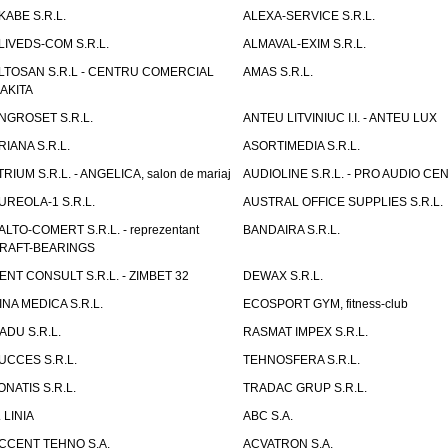
KABE S.R.L.
ALEXA-SERVICE S.R.L.
LIVEDS-COM S.R.L.
ALMAVAL-EXIM S.R.L.
LTOSAN S.R.L - CENTRU COMERCIAL
AMAS S.R.L.
AKITA
NGROSET S.R.L.
ANTEU LITVINIUC I.I. - ANTEU LUX
RIANA S.R.L.
ASORTIMEDIA S.R.L.
TRIUM S.R.L. - ANGELICA, salon de mariaj
AUDIOLINE S.R.L. - PRO AUDIO CE
UREOLA-1 S.R.L.
AUSTRAL OFFICE SUPPLIES S.R.L.
ALTO-COMERT S.R.L. - reprezentant
BANDAIRA S.R.L.
RAFT-BEARINGS
ENT CONSULT S.R.L. - ZIMBET 32
DEWAX S.R.L.
INA MEDICA S.R.L.
ECOSPORT GYM, fitness-club
ADU S.R.L.
RASMAT IMPEX S.R.L.
UCCES S.R.L.
TEHNOSFERA S.R.L.
ONATIS S.R.L.
TRADAC GRUP S.R.L.
. LINIA
ABC S.A.
CCENT TEHNO S.A.
ACVATRON S.A.