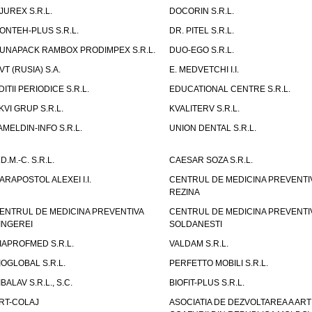
JUREX S.R.L.
DOCORIN S.R.L.
ONTEH-PLUS S.R.L.
DR. PITEL S.R.L.
UNAPACK RAMBOX PRODIMPEX S.R.L.
DUO-EGO S.R.L.
VT (RUSIA) S.A.
E. MEDVETCHI I.I.
DITII PERIODICE S.R.L.
EDUCATIONAL CENTRE S.R.L.
KVI GRUP S.R.L.
KVALITERV S.R.L.
AMELDIN-INFO S.R.L.
UNION DENTAL S.R.L.
.D.M.-C. S.R.L.
CAESAR SOZA S.R.L.
ARAPOSTOL ALEXEI I.I.
CENTRUL DE MEDICINA PREVENTI
REZINA
ENTRUL DE MEDICINA PREVENTIVA
CENTRUL DE MEDICINA PREVENTI
INGEREI
SOLDANESTI
IAPROFMED S.R.L.
VALDAM S.R.L.
IOGLOBAL S.R.L.
PERFETTO MOBILI S.R.L.
IBALAV S.R.L., S.C.
BIOFIT-PLUS S.R.L.
RT-COLAJ
ASOCIATIA DE DEZVOLTAREA A ART