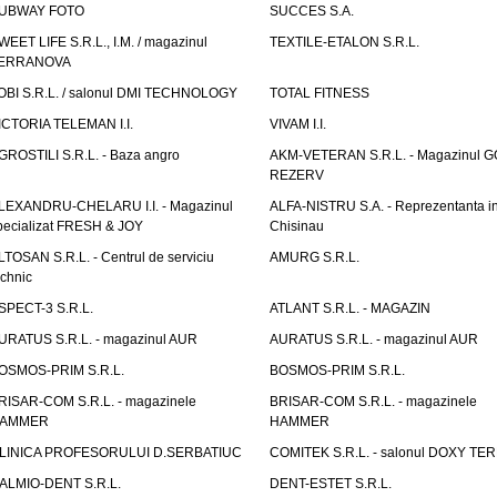
UBWAY FOTO
SUCCES S.A.
WEET LIFE S.R.L., I.M. / magazinul
TEXTILE-ETALON S.R.L.
ERRANOVA
OBI S.R.L. / salonul DMI TECHNOLOGY
TOTAL FITNESS
ICTORIA TELEMAN I.I.
VIVAM I.I.
GROSTILI S.R.L. - Baza angro
AKM-VETERAN S.R.L. - Magazinul 
REZERV
LEXANDRU-CHELARU I.I. - Magazinul
ALFA-NISTRU S.A. - Reprezentanta i
pecializat FRESH & JOY
Chisinau
LTOSAN S.R.L. - Centrul de serviciu
AMURG S.R.L.
echnic
SPECT-3 S.R.L.
ATLANT S.R.L. - MAGAZIN
URATUS S.R.L. - magazinul AUR
AURATUS S.R.L. - magazinul AUR
OSMOS-PRIM S.R.L.
BOSMOS-PRIM S.R.L.
RISAR-COM S.R.L. - magazinele
BRISAR-COM S.R.L. - magazinele
AMMER
HAMMER
LINICA PROFESORULUI D.SERBATIUC
COMITEK S.R.L. - salonul DOXY TE
ALMIO-DENT S.R.L.
DENT-ESTET S.R.L.