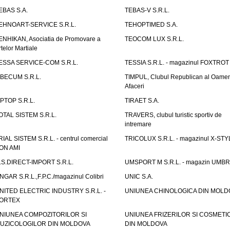
EBAS S.A.
TEBAS-V S.R.L.
EHNOART-SERVICE S.R.L.
TEHOPTIMED S.A.
ENHIKAN, Asociatia de Promovare a
TEOCOM LUX S.R.L.
rtelor Martiale
ESSA SERVICE-COM S.R.L.
TESSIA S.R.L. - magazinul FOXTROT
IBECUM S.R.L.
TIMPUL, Clubul Republican al Oamen
Afaceri
IPTOP S.R.L.
TIRAET S.A.
OTAL SISTEM S.R.L.
TRAVERS, clubul turistic sportiv de
intremare
RIAL SISTEM S.R.L. - centrul comercial
TRICOLUX S.R.L. - magazinul X-STY
ON AMI
.S.DIRECT-IMPORT S.R.L.
UMSPORT M S.R.L. - magazin UMB
NGAR S.R.L.,F.P.C./magazinul Colibri
UNIC S.A.
NITED ELECTRIC INDUSTRY S.R.L. -
UNIUNEA CHINOLOGICA DIN MOLD
ORTEX
NIUNEA COMPOZITORILOR SI
UNIUNEA FRIZERILOR SI COSMETI
UZICOLOGILOR DIN MOLDOVA
DIN MOLDOVA