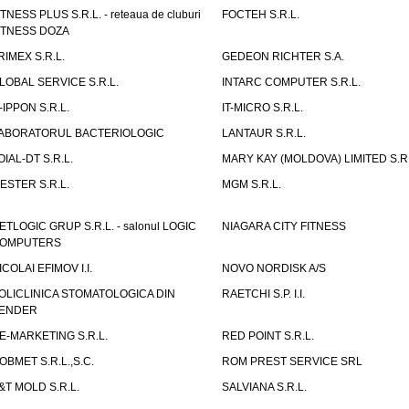
ITNESS PLUS S.R.L. - reteaua de cluburi
FOCTEH S.R.L.
ITNESS DOZA
RIMEX S.R.L.
GEDEON RICHTER S.A.
LOBAL SERVICE S.R.L.
INTARC COMPUTER S.R.L.
T-IPPON S.R.L.
IT-MICRO S.R.L.
ABORATORUL BACTERIOLOGIC
LANTAUR S.R.L.
OIAL-DT S.R.L.
MARY KAY (MOLDOVA) LIMITED S.R.
ESTER S.R.L.
MGM S.R.L.
ETLOGIC GRUP S.R.L. - salonul LOGIC
NIAGARA CITY FITNESS
OMPUTERS
ICOLAI EFIMOV I.I.
NOVO NORDISK A/S
OLICLINICA STOMATOLOGICA DIN
RAETCHI S.P. I.I.
ENDER
E-MARKETING S.R.L.
RED POINT S.R.L.
OBMET S.R.L.,S.C.
ROM PREST SERVICE SRL
&T MOLD S.R.L.
SALVIANA S.R.L.