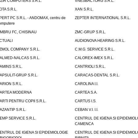
IZIR COMPUTERS S.R.L.
VNESBACTORG S.R.L.
OTA S.R.L.
XAN S.R.L.
PERT PC S.R.L. - ANDOMAX, centru de
ZEPTER INTERNATIONAL S.R.L.
omputere
IMBRU FC, CHISINAU
ZMC-GRUP S.R.L.
CTUALI
AUDIONOVA HEARING S.R.L.
ZMOL COMPANY S.R.L.
C.M.G. SERVICE S.R.L.
ALMED-NALCAS S.R.L.
CALOREX-IMEX S.R.L.
AMINS S.R.L.
CANTRIOLI S.R.L.
APSULIT-GRUP S.R.L.
CARACAS-DENTAL S.R.L.
ARION S.R.L.
CAROLINA I.I.
ARTEA MODERNA
CARTEA S.A.
ARTI PENTRU COPII S.R.L.
CARTUS I.S.
AZANTIP S.R.L.
CEBAN V.I. I.I.
EMP SERVICE S.R.L.
CENTRUL DE IGIENA SI EPIDEMIOL
CAMENCA
ENTRUL DE IGIENA SI EPIDEMIOLOGIE
CENTRUL DE IGIENA SI EPIDEMIOL