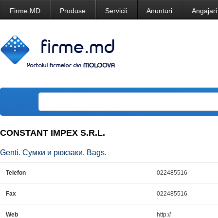
Firme.MD
Produse
Servicii
Anunturi
Angajari
CONSTANT IMPEX S.R.L.
Genti. Сумки и рюкзаки. Bags.
Telefon
022485516
Fax
022485516
Web
http://