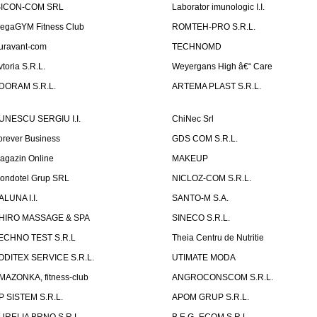
SICON-COM SRL
Laborator imunologic I.I.
egaGYM Fitness Club
ROMTEH-PRO S.R.L.
uravant-com
TECHNOMD
vtoria S.R.L.
Weyergans High â€“ Care
DORAM S.R.L.
ARTEMA PLAST S.R.L.
UNESCU SERGIU I.I.
ChiNec Srl
orever Business
GDS COM S.R.L.
agazin Online
MAKEUP
ondotel Grup SRL
NICLOZ-COM S.R.L.
ALUNA I.I.
SANTO-M S.A.
HIRO MASSAGE & SPA
SINECO S.R.L.
ECHNO TEST S.R.L
Theia Centru de Nutritie
ODITEX SERVICE S.R.L.
UTIMATE MODA
MAZONKA, fitness-club
ANGROCONSCOM S.R.L.
P SISTEM S.R.L.
APOM GRUP S.R.L.