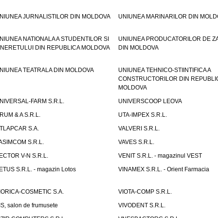
NIUNEA JURNALISTILOR DIN MOLDOVA
UNIUNEA MARINARILOR DIN MOLD
NIUNEA NATIONALA A STUDENTILOR SI
UNIUNEA PRODUCATORILOR DE Z
INERETULUI DIN REPUBLICA MOLDOVA
DIN MOLDOVA
NIUNEA TEATRALA DIN MOLDOVA
UNIUNEA TEHNICO-STIINTIFICA A
CONSTRUCTORILOR DIN REPUBLI
MOLDOVA
NIVERSAL-FARM S.R.L.
UNIVERSCOOP LEOVA
RUM & A S.R.L.
UTA-IMPEX S.R.L.
TLAPCAR S.A.
VALVERI S.R.L.
ASIMCOM S.R.L.
VAVES S.R.L.
ECTOR V-N S.R.L.
VENIT S.R.L. - magazinul VEST
ETUS S.R.L. - magazin Lotos
VINAMEX S.R.L. - Orient Farmacia
IORICA-COSMETIC S.A.
VIOTA-COMP S.R.L.
IS, salon de frumusete
VIVODENT S.R.L.