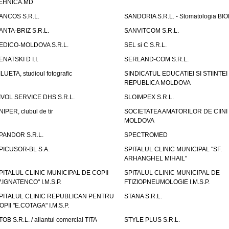
EHNICA.MD
ANCOS S.R.L.
SANDORIA S.R.L. - Stomatologia BI
ANTA-BRIZ S.R.L.
SANVITCOM S.R.L.
EDICO-MOLDOVA S.R.L.
SEL si C S.R.L.
ENATSKI D I.I.
SERLAND-COM S.R.L.
ILUETA, studioul fotografic
SINDICATUL EDUCATIEI SI STIINTEI
REPUBLICA MOLDOVA
IVOL SERVICE DHS S.R.L.
SLOIMPEX S.R.L.
NIPER, clubul de tir
SOCIETATEA AMATORILOR DE CIINI
MOLDOVA
PANDOR S.R.L.
SPECTROMED
PICUSOR-BL S.A.
SPITALUL CLINIC MUNICIPAL "SF.
ARHANGHEL MIHAIL"
PITALUL CLINIC MUNICIPAL DE COPII
SPITALUL CLINIC MUNICIPAL DE
V.IGNATENCO" I.M.S.P.
FTIZIOPNEUMOLOGIE I.M.S.P.
PITALUL CLINIC REPUBLICAN PENTRU
STANA S.R.L.
OPII "E.COTAGA" I.M.S.P.
TOB S.R.L. / aliantul comercial TITA
STYLE PLUS S.R.L.