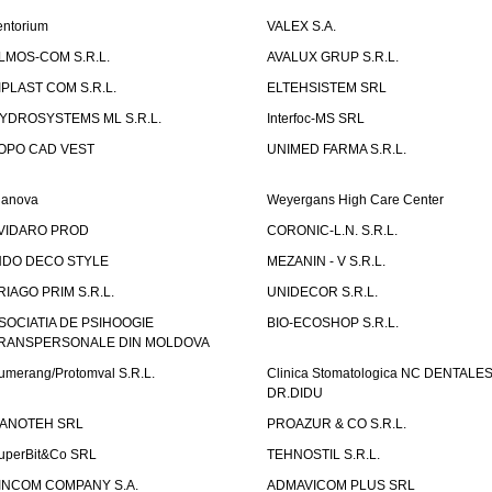
entorium
VALEX S.A.
LMOS-COM S.R.L.
AVALUX GRUP S.R.L.
IPLAST COM S.R.L.
ELTEHSISTEM SRL
YDROSYSTEMS ML S.R.L.
Interfoc-MS SRL
OPO CAD VEST
UNIMED FARMA S.R.L.
ianova
Weyergans High Care Center
VIDARO PROD
CORONIC-L.N. S.R.L.
NDO DECO STYLE
MEZANIN - V S.R.L.
RIAGO PRIM S.R.L.
UNIDECOR S.R.L.
SOCIATIA DE PSIHOOGIE
BIO-ECOSHOP S.R.L.
RANSPERSONALE DIN MOLDOVA
umerang/Protomval S.R.L.
Clinica Stomatologica NC DENTALE
DR.DIDU
ANOTEH SRL
PROAZUR & CO S.R.L.
uperBit&Co SRL
TEHNOSTIL S.R.L.
INCOM COMPANY S.A.
ADMAVICOM PLUS SRL