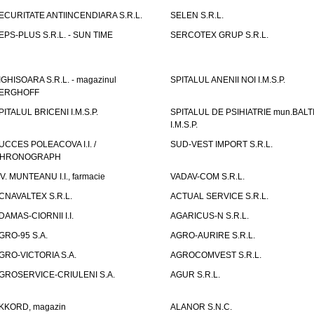
ECURITATE ANTIINCENDIARA S.R.L.
SELEN S.R.L.
EPS-PLUS S.R.L. - SUN TIME
SERCOTEX GRUP S.R.L.
IGHISOARA S.R.L. - magazinul
SPITALUL ANENII NOI I.M.S.P.
ERGHOFF
PITALUL BRICENI I.M.S.P.
SPITALUL DE PSIHIATRIE mun.BALT
I.M.S.P.
UCCES POLEACOVA I.I. /
SUD-VEST IMPORT S.R.L.
HRONOGRAPH
.V. MUNTEANU I.I., farmacie
VADAV-COM S.R.L.
CNAVALTEX S.R.L.
ACTUAL SERVICE S.R.L.
DAMAS-CIORNII I.I.
AGARICUS-N S.R.L.
GRO-95 S.A.
AGRO-AURIRE S.R.L.
GRO-VICTORIA S.A.
AGROCOMVEST S.R.L.
GROSERVICE-CRIULENI S.A.
AGUR S.R.L.
KKORD, magazin
ALANOR S.N.C.