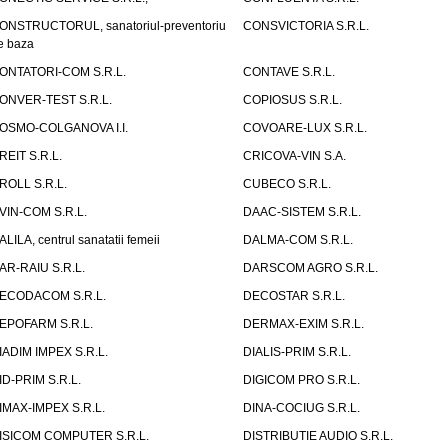
ONSTRUCTORUL, sanatoriul-preventoriu
CONSVICTORIA S.R.L.
e baza
ONTATORI-COM S.R.L.
CONTAVE S.R.L.
ONVER-TEST S.R.L.
COPIOSUS S.R.L.
OSMO-COLGANOVA I.I.
COVOARE-LUX S.R.L.
REIT S.R.L.
CRICOVA-VIN S.A.
ROLL S.R.L.
CUBECO S.R.L.
VIN-COM S.R.L.
DAAC-SISTEM S.R.L.
ALILA, centrul sanatatii femeii
DALMA-COM S.R.L.
AR-RAIU S.R.L.
DARSCOM AGRO S.R.L.
ECODACOM S.R.L.
DECOSTAR S.R.L.
EPOFARM S.R.L.
DERMAX-EXIM S.R.L.
IADIM IMPEX S.R.L.
DIALIS-PRIM S.R.L.
ID-PRIM S.R.L.
DIGICOM PRO S.R.L.
IMAX-IMPEX S.R.L.
DINA-COCIUG S.R.L.
ISICOM COMPUTER S.R.L.
DISTRIBUTIE AUDIO S.R.L.