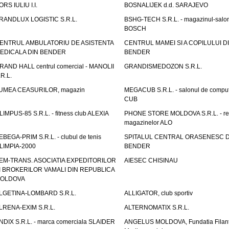
ORS IULIU I.I.
BOSNALIJEK d.d. SARAJEVO
RANDLUX LOGISTIC S.R.L.
BSHG-TECH S.R.L. - magazinul-salo
BOSCH
ENTRUL AMBULATORIU DE ASISTENTA
CENTRUL MAMEI SI A COPILULUI D
EDICALA DIN BENDER
BENDER
RAND HALL centrul comercial - MANOLII
GRANDISMEDOZON S.R.L.
.R.L.
UMEA CEASURILOR, magazin
MEGACUB S.R.L. - salonul de compu
CUB
LIMPUS-85 S.R.L. - fitness club ALEXIA
PHONE STORE MOLDOVA S.R.L. - re
magazinelor ALO
EBEGA-PRIM S.R.L. - clubul de tenis
SPITALUL CENTRAL ORASENESC D
LIMPIA-2000
BENDER
EM-TRANS. ASOCIATIA EXPEDITORILOR
AIESEC CHISINAU
I BROKERILOR VAMALI DIN REPUBLICA
OLDOVA
LGETINA-LOMBARD S.R.L.
ALLIGATOR, club sportiv
LRENA-EXIM S.R.L.
ALTERNOMATIX S.R.L.
NDIX S.R.L. - marca comerciala SLAIDER
ANGELUS MOLDOVA, Fundatia Filant