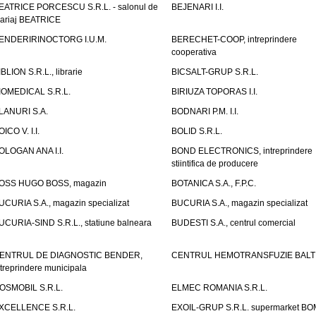
EATRICE PORCESCU S.R.L. - salonul de
BEJENARI I.I.
ariaj BEATRICE
ENDERIRINOCTORG I.U.M.
BERECHET-COOP, intreprindere
cooperativa
IBLION S.R.L., librarie
BICSALT-GRUP S.R.L.
IOMEDICAL S.R.L.
BIRIUZA TOPORAS I.I.
LANURI S.A.
BODNARI P.M. I.I.
OICO V. I.I.
BOLID S.R.L.
OLOGAN ANA I.I.
BOND ELECTRONICS, intreprindere
stiintifica de producere
OSS HUGO BOSS, magazin
BOTANICA S.A., F.P.C.
UCURIA S.A., magazin specializat
BUCURIA S.A., magazin specializat
UCURIA-SIND S.R.L., statiune balneara
BUDESTI S.A., centrul comercial
ENTRUL DE DIAGNOSTIC BENDER,
CENTRUL HEMOTRANSFUZIE BALT
ntreprindere municipala
OSMOBIL S.R.L.
ELMEC ROMANIA S.R.L.
XCELLENCE S.R.L.
EXOIL-GRUP S.R.L. supermarket B