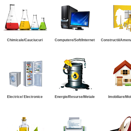
Chimicale/Cauciucuri
Computere/Soft/Internet
Constructii/Amena
Electrice/ Electronice
Energie/Resurse/Metale
Imobiliare/Mob