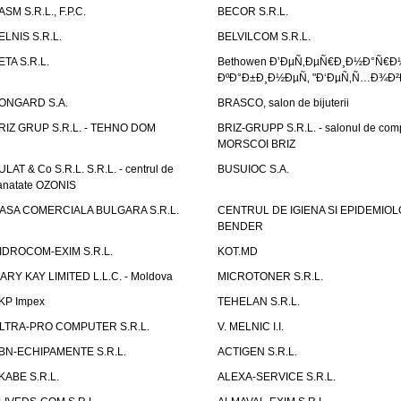
ASM S.R.L., F.P.C.
BECOR S.R.L.
ELNIS S.R.L.
BELVILCOM S.R.L.
ETA S.R.L.
Bethowen Ð’ÐµÑ‚ÐµÑ€Ð¸Ð½Ð°Ñ€Ð
ÐºÐ°Ð±Ð¸Ð½ÐµÑ‚ "Ð‘ÐµÑ‚Ñ…Ð¾Ð²
ONGARD S.A.
BRASCO, salon de bijuterii
RIZ GRUP S.R.L. - TEHNO DOM
BRIZ-GRUPP S.R.L. - salonul de com
MORSCOI BRIZ
ULAT & Co S.R.L. S.R.L. - centrul de
BUSUIOC S.A.
anatate OZONIS
ASA COMERCIALA BULGARA S.R.L.
CENTRUL DE IGIENA SI EPIDEMIOL
BENDER
IDROCOM-EXIM S.R.L.
KOT.MD
ARY KAY LIMITED L.L.C. - Moldova
MICROTONER S.R.L.
KP Impex
TEHELAN S.R.L.
LTRA-PRO COMPUTER S.R.L.
V. MELNIC I.I.
BN-ECHIPAMENTE S.R.L.
ACTIGEN S.R.L.
KABE S.R.L.
ALEXA-SERVICE S.R.L.