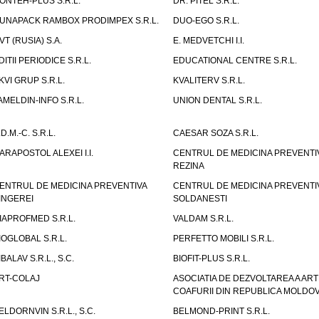
ONTEH-PLUS S.R.L.
DR. PITEL S.R.L.
UNAPACK RAMBOX PRODIMPEX S.R.L.
DUO-EGO S.R.L.
VT (RUSIA) S.A.
E. MEDVETCHI I.I.
DITII PERIODICE S.R.L.
EDUCATIONAL CENTRE S.R.L.
KVI GRUP S.R.L.
KVALITERV S.R.L.
AMELDIN-INFO S.R.L.
UNION DENTAL S.R.L.
.D.M.-C. S.R.L.
CAESAR SOZA S.R.L.
ARAPOSTOL ALEXEI I.I.
CENTRUL DE MEDICINA PREVENTI
REZINA
ENTRUL DE MEDICINA PREVENTIVA
CENTRUL DE MEDICINA PREVENTI
INGEREI
SOLDANESTI
IAPROFMED S.R.L.
VALDAM S.R.L.
IOGLOBAL S.R.L.
PERFETTO MOBILI S.R.L.
IBALAV S.R.L., S.C.
BIOFIT-PLUS S.R.L.
RT-COLAJ
ASOCIATIA DE DEZVOLTAREA A ART
COAFURII DIN REPUBLICA MOLDO
ELDORNVIN S.R.L., S.C.
BELMOND-PRINT S.R.L.