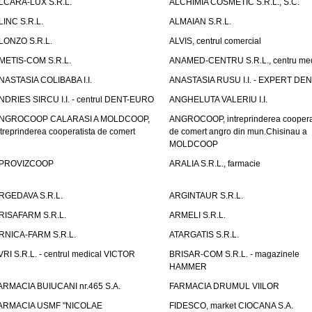
LCARA-LUX S.R.L.
ALCHIMIA COSMETIC S.R.L., S.C.
LINC S.R.L.
ALMAIAN S.R.L.
LONZO S.R.L.
ALVIS, centrul comercial
METIS-COM S.R.L.
ANAMED-CENTRU S.R.L., centru med
NASTASIA COLIBABA I.I.
ANASTASIA RUSU I.I. - EXPERT DE
NDRIES SIRCU I.I. - centrul DENT-EURO
ANGHELUTA VALERIU I.I.
NGROCOOP CALARASI A MOLDCOOP,
ANGROCOOP, intreprinderea coopera
ntreprinderea cooperatista de comert
de comert angro din mun.Chisinau a
MOLDCOOP
PROVIZCOOP
ARALIA S.R.L., farmacie
RGEDAVA S.R.L.
ARGINTAUR S.R.L.
RISAFARM S.R.L.
ARMELI S.R.L.
RNICA-FARM S.R.L.
ATARGATIS S.R.L.
VRI S.R.L. - centrul medical VICTOR
BRISAR-COM S.R.L. - magazinele
HAMMER
ARMACIA BUIUCANI nr.465 S.A.
FARMACIA DRUMUL VIILOR
ARMACIA USMF "NICOLAE
FIDESCO, market CIOCANA S.A.