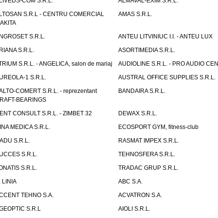
LIVEDS-COM S.R.L.
ALMAVAL-EXIM S.R.L.
LTOSAN S.R.L - CENTRU COMERCIAL
AMAS S.R.L.
AKITA
NGROSET S.R.L.
ANTEU LITVINIUC I.I. - ANTEU LUX
RIANA S.R.L.
ASORTIMEDIA S.R.L.
TRIUM S.R.L. - ANGELICA, salon de mariaj
AUDIOLINE S.R.L. - PRO AUDIO CE
UREOLA-1 S.R.L.
AUSTRAL OFFICE SUPPLIES S.R.L.
ALTO-COMERT S.R.L. - reprezentant
BANDAIRA S.R.L.
RAFT-BEARINGS
ENT CONSULT S.R.L. - ZIMBET 32
DEWAX S.R.L.
INA MEDICA S.R.L.
ECOSPORT GYM, fitness-club
ADU S.R.L.
RASMAT IMPEX S.R.L.
UCCES S.R.L.
TEHNOSFERA S.R.L.
ONATIS S.R.L.
TRADAC GRUP S.R.L.
. LINIA
ABC S.A.
CCENT TEHNO S.A.
ACVATRON S.A.
GEOPTIC S.R.L
AIOLI S.R.L.