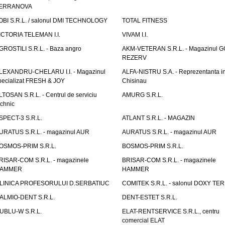
ERRANOVA
OBI S.R.L. / salonul DMI TECHNOLOGY
TOTAL FITNESS
ICTORIA TELEMAN I.I.
VIVAM I.I.
GROSTILI S.R.L. - Baza angro
AKM-VETERAN S.R.L. - Magazinul 
REZERV
LEXANDRU-CHELARU I.I. - Magazinul
ALFA-NISTRU S.A. - Reprezentanta i
pecializat FRESH & JOY
Chisinau
LTOSAN S.R.L. - Centrul de serviciu
AMURG S.R.L.
echnic
SPECT-3 S.R.L.
ATLANT S.R.L. - MAGAZIN
URATUS S.R.L. - magazinul AUR
AURATUS S.R.L. - magazinul AUR
OSMOS-PRIM S.R.L.
BOSMOS-PRIM S.R.L.
RISAR-COM S.R.L. - magazinele
BRISAR-COM S.R.L. - magazinele
AMMER
HAMMER
LINICA PROFESORULUI D.SERBATIUC
COMITEK S.R.L. - salonul DOXY TE
ALMIO-DENT S.R.L.
DENT-ESTET S.R.L.
UBLU-W S.R.L.
ELAT-RENTSERVICE S.R.L., centru
comercial ELAT