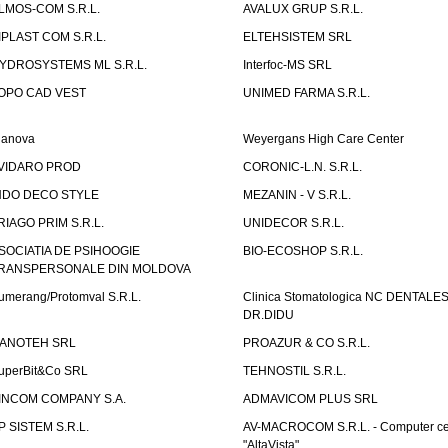
LMOS-COM S.R.L.
AVALUX GRUP S.R.L.
IPLAST COM S.R.L.
ELTEHSISTEM SRL
YDROSYSTEMS ML S.R.L.
Interfoc-MS SRL
OPO CAD VEST
UNIMED FARMA S.R.L.
ianova
Weyergans High Care Center
VIDARO PROD
CORONIC-L.N. S.R.L.
NDO DECO STYLE
MEZANIN - V S.R.L.
RIAGO PRIM S.R.L.
UNIDECOR S.R.L.
SOCIATIA DE PSIHOOGIE
BIO-ECOSHOP S.R.L.
RANSPERSONALE DIN MOLDOVA
umerang/Protomval S.R.L.
Clinica Stomatologica NC DENTALE
DR.DIDU
ANOTEH SRL
PROAZUR & CO S.R.L.
uperBit&Co SRL
TEHNOSTIL S.R.L.
INCOM COMPANY S.A.
ADMAVICOM PLUS SRL
P SISTEM S.R.L.
AV-MACROCOM S.R.L. - Computer ce
"AltaVista"