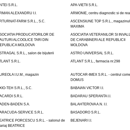
NTEI S.R.L.
APA-VIETII S.R.L.
RMAN ALEXANDRU I.I.
ARMONIE, centru diagnostic si de reab
RTURNAT-FARM S.R.L., S.C.
ASCENSIUNE TOP S.R.L., magazinul
MAXIMA
SOCIATIA PRODUCATORILOR DE
ASOCIATIA VETERANILOR SI INVALI
AUTURI ALCOOLICE TARI DIN
DE CARABINERI ALE REPUBLICII
EPUBLICA MOLDOVA
MOLDOVA
STRAGAL S.R.L., salon de bijuterii
ASTRO UNIVERSAL S.R.L.
TLANT S.R.L.
ATLANT S.R.L., farmacia nr.298
UREOLA I.U.M., magazin
AUTOCAR-IMEX S.R.L. - centrul come
DOMUS
XIO-TEH S.R.L., S.C.
BABAIAN VICTOR I.I.
ACARDI S.R.L.
BADARAU SPERANTA I.I.
ADEN-BADEN S.A.
BALAHTEROVA A.N. I.I.
ARACUDA-SERVICE S.R.L.
BASADORO S.R.L.
EATRICE PORCESCU S.R.L. - salonul de
BEJENARI I.I.
ariaj BEATRICE