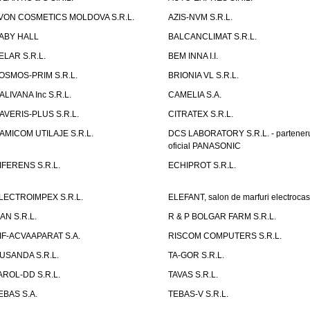
VON COSMETICS MOLDOVA S.R.L.
AZIS-NVM S.R.L.
ABY HALL
BALCANCLIMAT S.R.L.
ELAR S.R.L.
BEM INNA I.I.
OSMOS-PRIM S.R.L.
BRIONIA VL S.R.L.
ALIVANA Inc S.R.L.
CAMELIA S.A.
AVERIS-PLUS S.R.L.
CITRATEX S.R.L.
AMICOM UTILAJE S.R.L.
DCS LABORATORY S.R.L. - partener
oficial PANASONIC
IFERENS S.R.L.
ECHIPROT S.R.L.
LECTROIMPEX S.R.L.
ELEFANT, salon de marfuri electrocas
IAN S.R.L.
R & P BOLGAR FARM S.R.L.
IF-ACVAAPARAT S.A.
RISCOM COMPUTERS S.R.L.
USANDA S.R.L.
TA-GOR S.R.L.
AROL-DD S.R.L.
TAVAS S.R.L.
EBAS S.A.
TEBAS-V S.R.L.