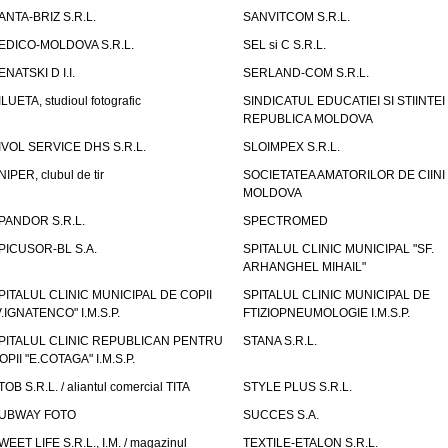
ANTA-BRIZ S.R.L.
SANVITCOM S.R.L.
EDICO-MOLDOVA S.R.L.
SEL si C S.R.L.
ENATSKI D I.I.
SERLAND-COM S.R.L.
ILUETA, studioul fotografic
SINDICATUL EDUCATIEI SI STIINTEI
REPUBLICA MOLDOVA
IVOL SERVICE DHS S.R.L.
SLOIMPEX S.R.L.
NIPER, clubul de tir
SOCIETATEA AMATORILOR DE CIINI
MOLDOVA
PANDOR S.R.L.
SPECTROMED
PICUSOR-BL S.A.
SPITALUL CLINIC MUNICIPAL "SF.
ARHANGHEL MIHAIL"
PITALUL CLINIC MUNICIPAL DE COPII
SPITALUL CLINIC MUNICIPAL DE
V.IGNATENCO" I.M.S.P.
FTIZIOPNEUMOLOGIE I.M.S.P.
PITALUL CLINIC REPUBLICAN PENTRU
STANA S.R.L.
OPII "E.COTAGA" I.M.S.P.
TOB S.R.L. / aliantul comercial TITA
STYLE PLUS S.R.L.
UBWAY FOTO
SUCCES S.A.
WEET LIFE S.R.L., I.M. / magazinul
TEXTILE-ETALON S.R.L.