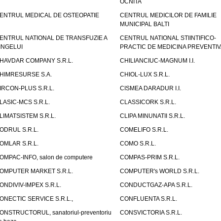
OCNITA
ENTRUL MEDICAL DE OSTEOPATIE
CENTRUL MEDICILOR DE FAMILIE
MUNICIPAL BALTI
ENTRUL NATIONAL DE TRANSFUZIE A
CENTRUL NATIONAL STIINTIFICO-
INGELUI
PRACTIC DE MEDICINA PREVENTIV
HAVDAR COMPANY S.R.L.
CHILIANCIUC-MAGNUM I.I.
HIMRESURSE S.A.
CHIOL-LUX S.R.L.
IRCON-PLUS S.R.L.
CISMEA DARADUR I.I.
LASIC-MCS S.R.L.
CLASSICORK S.R.L.
LIMATSISTEM S.R.L.
CLIPA MINUNATII S.R.L.
ODRUL S.R.L.
COMELIFO S.R.L.
OMLAR S.R.L.
COMO S.R.L.
OMPAC-INFO, salon de computere
COMPAS-PRIM S.R.L.
OMPUTER MARKET S.R.L.
COMPUTER's WORLD S.R.L.
ONDIVIV-IMPEX S.R.L.
CONDUCTGAZ-APA S.R.L.
ONECTIC SERVICE S.R.L.,
CONFLUENTA S.R.L.
ONSTRUCTORUL, sanatoriul-preventoriu
CONSVICTORIA S.R.L.