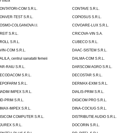
e baza
ONTATORI-COM S.R.L.
CONTAVE S.R.L.
ONVER-TEST S.R.L.
COPIOSUS S.R.L.
OSMO-COLGANOVA I.I.
COVOARE-LUX S.R.L.
REIT S.R.L.
CRICOVA-VIN S.A.
ROLL S.R.L.
CUBECO S.R.L.
VIN-COM S.R.L.
DAAC-SISTEM S.R.L.
ALILA, centrul sanatatii femeii
DALMA-COM S.R.L.
AR-RAIU S.R.L.
DARSCOM AGRO S.R.L.
ECODACOM S.R.L.
DECOSTAR S.R.L.
EPOFARM S.R.L.
DERMAX-EXIM S.R.L.
IADIM IMPEX S.R.L.
DIALIS-PRIM S.R.L.
ID-PRIM S.R.L.
DIGICOM PRO S.R.L.
IMAX-IMPEX S.R.L.
DINA-COCIUG S.R.L.
ISICOM COMPUTER S.R.L.
DISTRIBUTIE AUDIO S.R.L.
JUREX S.R.L.
DOCORIN S.R.L.