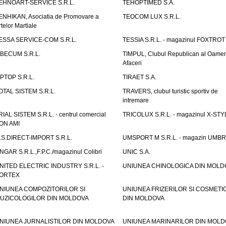
EHNOART-SERVICE S.R.L.
TEHOPTIMED S.A.
ENHIKAN, Asociatia de Promovare a
TEOCOM LUX S.R.L.
rtelor Martiale
ESSA SERVICE-COM S.R.L.
TESSIA S.R.L. - magazinul FOXTROT
IBECUM S.R.L.
TIMPUL, Clubul Republican al Oamen
Afaceri
IPTOP S.R.L.
TIRAET S.A.
OTAL SISTEM S.R.L.
TRAVERS, clubul turistic sportiv de
intremare
RIAL SISTEM S.R.L. - centrul comercial
TRICOLUX S.R.L. - magazinul X-STY
ON AMI
.S.DIRECT-IMPORT S.R.L.
UMSPORT M S.R.L. - magazin UMB
NGAR S.R.L.,F.P.C./magazinul Colibri
UNIC S.A.
NITED ELECTRIC INDUSTRY S.R.L. -
UNIUNEA CHINOLOGICA DIN MOLD
ORTEX
NIUNEA COMPOZITORILOR SI
UNIUNEA FRIZERILOR SI COSMETI
UZICOLOGILOR DIN MOLDOVA
DIN MOLDOVA
NIUNEA JURNALISTILOR DIN MOLDOVA
UNIUNEA MARINARILOR DIN MOLD