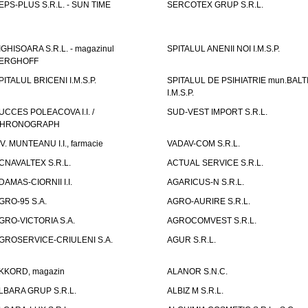
EPS-PLUS S.R.L. - SUN TIME
SERCOTEX GRUP S.R.L.
IGHISOARA S.R.L. - magazinul
SPITALUL ANENII NOI I.M.S.P.
ERGHOFF
PITALUL BRICENI I.M.S.P.
SPITALUL DE PSIHIATRIE mun.BALT
I.M.S.P.
UCCES POLEACOVA I.I. /
SUD-VEST IMPORT S.R.L.
HRONOGRAPH
.V. MUNTEANU I.I., farmacie
VADAV-COM S.R.L.
CNAVALTEX S.R.L.
ACTUAL SERVICE S.R.L.
DAMAS-CIORNII I.I.
AGARICUS-N S.R.L.
GRO-95 S.A.
AGRO-AURIRE S.R.L.
GRO-VICTORIA S.A.
AGROCOMVEST S.R.L.
GROSERVICE-CRIULENI S.A.
AGUR S.R.L.
KKORD, magazin
ALANOR S.N.C.
LBARA GRUP S.R.L.
ALBIZ M S.R.L.