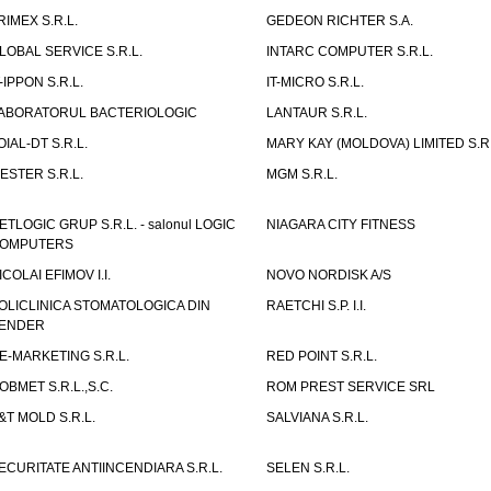
RIMEX S.R.L.
GEDEON RICHTER S.A.
LOBAL SERVICE S.R.L.
INTARC COMPUTER S.R.L.
T-IPPON S.R.L.
IT-MICRO S.R.L.
ABORATORUL BACTERIOLOGIC
LANTAUR S.R.L.
OIAL-DT S.R.L.
MARY KAY (MOLDOVA) LIMITED S.R.
ESTER S.R.L.
MGM S.R.L.
ETLOGIC GRUP S.R.L. - salonul LOGIC
NIAGARA CITY FITNESS
OMPUTERS
ICOLAI EFIMOV I.I.
NOVO NORDISK A/S
OLICLINICA STOMATOLOGICA DIN
RAETCHI S.P. I.I.
ENDER
E-MARKETING S.R.L.
RED POINT S.R.L.
OBMET S.R.L.,S.C.
ROM PREST SERVICE SRL
&T MOLD S.R.L.
SALVIANA S.R.L.
ECURITATE ANTIINCENDIARA S.R.L.
SELEN S.R.L.