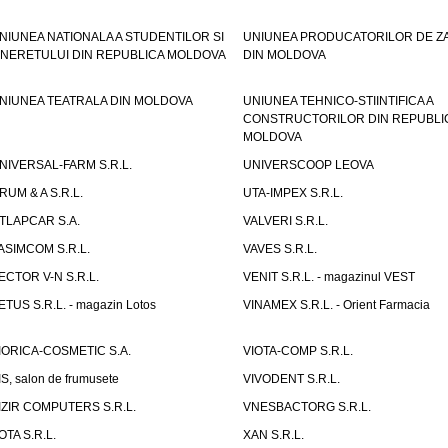
NIUNEA NATIONALA A STUDENTILOR SI
UNIUNEA PRODUCATORILOR DE Z
INERETULUI DIN REPUBLICA MOLDOVA
DIN MOLDOVA
NIUNEA TEATRALA DIN MOLDOVA
UNIUNEA TEHNICO-STIINTIFICA A
CONSTRUCTORILOR DIN REPUBLI
MOLDOVA
NIVERSAL-FARM S.R.L.
UNIVERSCOOP LEOVA
RUM & A S.R.L.
UTA-IMPEX S.R.L.
TLAPCAR S.A.
VALVERI S.R.L.
ASIMCOM S.R.L.
VAVES S.R.L.
ECTOR V-N S.R.L.
VENIT S.R.L. - magazinul VEST
ETUS S.R.L. - magazin Lotos
VINAMEX S.R.L. - Orient Farmacia
IORICA-COSMETIC S.A.
VIOTA-COMP S.R.L.
IS, salon de frumusete
VIVODENT S.R.L.
IZIR COMPUTERS S.R.L.
VNESBACTORG S.R.L.
OTA S.R.L.
XAN S.R.L.