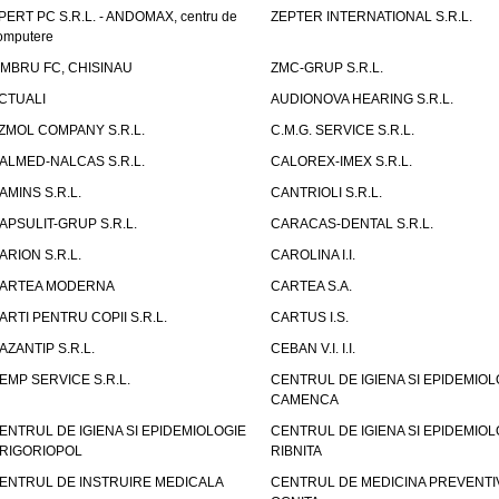
PERT PC S.R.L. - ANDOMAX, centru de
ZEPTER INTERNATIONAL S.R.L.
omputere
IMBRU FC, CHISINAU
ZMC-GRUP S.R.L.
CTUALI
AUDIONOVA HEARING S.R.L.
ZMOL COMPANY S.R.L.
C.M.G. SERVICE S.R.L.
ALMED-NALCAS S.R.L.
CALOREX-IMEX S.R.L.
AMINS S.R.L.
CANTRIOLI S.R.L.
APSULIT-GRUP S.R.L.
CARACAS-DENTAL S.R.L.
ARION S.R.L.
CAROLINA I.I.
ARTEA MODERNA
CARTEA S.A.
ARTI PENTRU COPII S.R.L.
CARTUS I.S.
AZANTIP S.R.L.
CEBAN V.I. I.I.
EMP SERVICE S.R.L.
CENTRUL DE IGIENA SI EPIDEMIOL
CAMENCA
ENTRUL DE IGIENA SI EPIDEMIOLOGIE
CENTRUL DE IGIENA SI EPIDEMIOL
RIGORIOPOL
RIBNITA
ENTRUL DE INSTRUIRE MEDICALA
CENTRUL DE MEDICINA PREVENTI