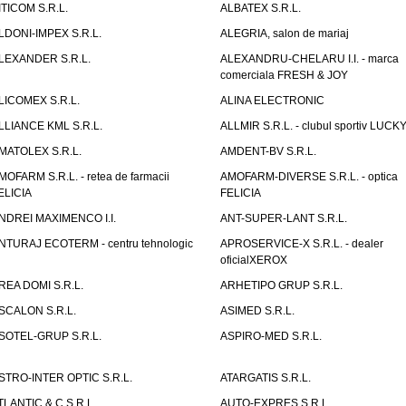
ITICOM S.R.L.
ALBATEX S.R.L.
LDONI-IMPEX S.R.L.
ALEGRIA, salon de mariaj
LEXANDER S.R.L.
ALEXANDRU-CHELARU I.I. - marca
comerciala FRESH & JOY
LICOMEX S.R.L.
ALINA ELECTRONIC
LLIANCE KML S.R.L.
ALLMIR S.R.L. - clubul sportiv LUCKY
MATOLEX S.R.L.
AMDENT-BV S.R.L.
MOFARM S.R.L. - retea de farmacii
AMOFARM-DIVERSE S.R.L. - optica
ELICIA
FELICIA
NDREI MAXIMENCO I.I.
ANT-SUPER-LANT S.R.L.
NTURAJ ECOTERM - centru tehnologic
APROSERVICE-X S.R.L. - dealer
oficialXEROX
REA DOMI S.R.L.
ARHETIPO GRUP S.R.L.
SCALON S.R.L.
ASIMED S.R.L.
SOTEL-GRUP S.R.L.
ASPIRO-MED S.R.L.
STRO-INTER OPTIC S.R.L.
ATARGATIS S.R.L.
TLANTIC & C S.R.L.
AUTO-EXPRES S.R.L.