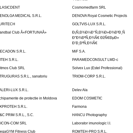
LASICDENT
Cosmomedfarm SRL
ENOLGA MEDICAL S.R.L.
DENOVA Royal Cosmetic Projects
URITECH
GOLTVIS-LUX S.R.L.
andbal Club Â«FORTUNAÂ»
Ð¡Ñ‚Ð¾Ð¼Ð°Ñ‚Ð¾Ð»Ð¾Ð³Ð¸Ñ
Ð”Ð¾ÐºÑ‚Ð¾Ñ€ ÐžÑ€ÐµÐ»
Ð’Ð¸ÐºÑ‚Ð¾Ñ€
ECADON S.R.L.
MiF S.A.
ITEH S.R.L.
PARAMEDCONSULT LMD-c
itmos Club SRL
Solvex Lux (Estel Professional)
TRUGURAS S.R.L., sanatoriu
TRIOM-CORP S.R.L.
ALERI-LUX S.R.L.
Delev Ala
chipamente de protectie in Moldova
EDOM COSMETIC
XPROTEH S.R.L.
Farmona
&C PRIM S.R.L., S.C.
HANCU Photography
SICON-COM SRL
Laborator imunologic I.I.
egaGYM Fitness Club
ROMTEH-PRO S.R.L.