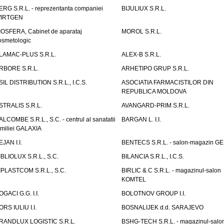
ERG S.R.L. - reprezentanta companiei
BIJULIUX S.R.L.
IRTGEN
IOSFERA, Cabinet de aparataj
MOROL S.R.L.
osmetologic
LAMAC-PLUS S.R.L.
ALEX-B S.R.L.
RBORE S.R.L.
ARHETIPO GRUP S.R.L.
SIL DISTRIBUTION S.R.L., I.C.S.
ASOCIATIA FARMACISTILOR DIN
REPUBLICA MOLDOVA
STRALIS S.R.L.
AVANGARD-PRIM S.R.L.
ALCOMBE S.R.L., S.C. - centrul al sanatatii
BARGAN L. I.I.
amiliei GALAXIA
EJAN I.I.
BENTECS S.R.L. - salon-magazin G
IBLIOLUX S.R.L., S.C.
BILANCIA S.R.L., I.C.S.
IPLASTCOM S.R.L., S.C.
BIRLIC & C S.R.L. - magazinul-salon
KOMTEL
OGACI G.G. I.I.
BOLOTNOV GROUP I.I.
ORS IULIU I.I.
BOSNALIJEK d.d. SARAJEVO
RANDLUX LOGISTIC S.R.L.
BSHG-TECH S.R.L. - magazinul-salo