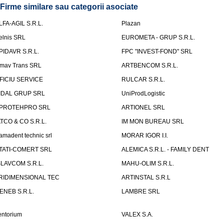
Firme similare sau categorii asociate
LFA-AGIL S.R.L.
Plazan
elnis SRL
EUROMETA - GRUP S.R.L.
PIDAVR S.R.L.
FPC "INVEST-FOND" SRL
mav Trans SRL
ARTBENCOM S.R.L.
FICIU SERVICE
RULCAR S.R.L.
IDAL GRUP SRL
UniProdLogistic
PROTEHPRO SRL
ARTIONEL SRL
ATCO & CO S.R.L.
IM MON BUREAU SRL
amadent technic srl
MORAR IGOR I.I.
TATI-COMERT SRL
ALEMICA S.R.L. - FAMILY DENT
SLAVCOM S.R.L.
MAHU-OLIM S.R.L.
RIDIMENSIONAL TEC
ARTINSTAL S.R.L
ENEB S.R.L.
LAMBRE SRL
entorium
VALEX S.A.