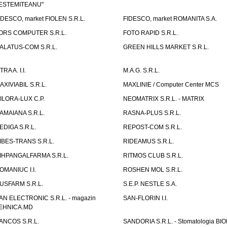
ESTEMITEANU"
IDESCO, market FIOLEN S.R.L.
FIDESCO, market ROMANITA S.A.
ORS COMPUTER S.R.L.
FOTO RAPID S.R.L.
ALATUS-COM S.R.L.
GREEN HILLS MARKET S.R.L.
TRA A. I.I.
M.A.G. S.R.L.
AXIVIABIL S.R.L.
MAXLINIE / Computer Center MCS
ILORA-LUX C.P.
NEOMATRIX S.R.L. - MATRIX
AMAIANA S.R.L.
RASNA-PLUS S.R.L.
EDIGA S.R.L.
REPOST-COM S.R.L.
IBES-TRANS S.R.L.
RIDEAMUS S.R.L.
IHPANGALFARMA S.R.L.
RITMOS CLUB S.R.L.
OMANIUC I.I.
ROSHEN MOL S.R.L.
USFARM S.R.L.
S.E.P. NESTLE S.A.
AN ELECTRONIC S.R.L. - magazin
SAN-FLORIN I.I.
EHNICA.MD
ANCOS S.R.L.
SANDORIA S.R.L. - Stomatologia BI