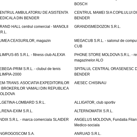
BOSCH
ENTRUL AMBULATORIU DE ASISTENTA
CENTRUL MAMEI SI A COPILULUI D
EDICALA DIN BENDER
BENDER
RAND HALL centrul comercial - MANOLII
GRANDISMEDOZON S.R.L.
.R.L.
UMEA CEASURILOR, magazin
MEGACUB S.R.L. - salonul de compu
CUB
LIMPUS-85 S.R.L. - fitness club ALEXIA
PHONE STORE MOLDOVA S.R.L. - re
magazinelor ALO
EBEGA-PRIM S.R.L. - clubul de tenis
SPITALUL CENTRAL ORASENESC D
LIMPIA-2000
BENDER
EM-TRANS. ASOCIATIA EXPEDITORILOR
AIESEC CHISINAU
I BROKERILOR VAMALI DIN REPUBLICA
OLDOVA
LGETINA-LOMBARD S.R.L.
ALLIGATOR, club sportiv
LRENA-EXIM S.R.L.
ALTERNOMATIX S.R.L.
NDIX S.R.L. - marca comerciala SLAIDER
ANGELUS MOLDOVA, Fundatia Filant
Medico-sociala
NGROGOSCOM S.A.
ANRUAD S.R.L.