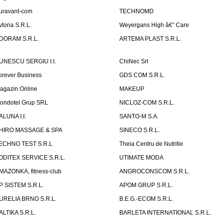
uravant-com
TECHNOMD
vtoria S.R.L.
Weyergans High â€“ Care
DORAM S.R.L.
ARTEMA PLAST S.R.L.
UNESCU SERGIU I.I.
ChiNec Srl
orever Business
GDS COM S.R.L.
agazin Online
MAKEUP
ondotel Grup SRL
NICLOZ-COM S.R.L.
ALUNA I.I.
SANTO-M S.A.
HIRO MASSAGE & SPA
SINECO S.R.L.
ECHNO TEST S.R.L
Theia Centru de Nutritie
ODITEX SERVICE S.R.L.
UTIMATE MODA
MAZONKA, fitness-club
ANGROCONSCOM S.R.L.
P SISTEM S.R.L.
APOM GRUP S.R.L.
URELIA BRNO S.R.L.
B.E.G.-ECOM S.R.L.
ALTIKA S.R.L.
BARLETA INTERNATIONAL S.R.L.