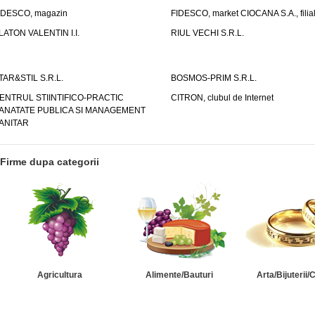
IDESCO, magazin
FIDESCO, market CIOCANA S.A., filia
LATON VALENTIN I.I.
RIUL VECHI S.R.L.
TAR&STIL S.R.L.
BOSMOS-PRIM S.R.L.
ENTRUL STIINTIFICO-PRACTIC
CITRON, clubul de Internet
ANATATE PUBLICA SI MANAGEMENT
ANITAR
Firme dupa categorii
Agricultura
Alimente/Bauturi
Arta/Bijuterii/