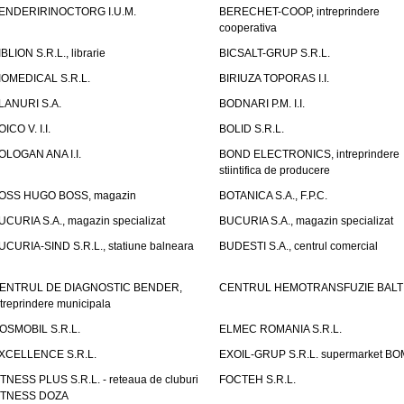
ENDERIRINOCTORG I.U.M.
BERECHET-COOP, intreprindere
cooperativa
IBLION S.R.L., librarie
BICSALT-GRUP S.R.L.
IOMEDICAL S.R.L.
BIRIUZA TOPORAS I.I.
LANURI S.A.
BODNARI P.M. I.I.
OICO V. I.I.
BOLID S.R.L.
OLOGAN ANA I.I.
BOND ELECTRONICS, intreprindere
stiintifica de producere
OSS HUGO BOSS, magazin
BOTANICA S.A., F.P.C.
UCURIA S.A., magazin specializat
BUCURIA S.A., magazin specializat
UCURIA-SIND S.R.L., statiune balneara
BUDESTI S.A., centrul comercial
ENTRUL DE DIAGNOSTIC BENDER,
CENTRUL HEMOTRANSFUZIE BALT
ntreprindere municipala
OSMOBIL S.R.L.
ELMEC ROMANIA S.R.L.
XCELLENCE S.R.L.
EXOIL-GRUP S.R.L. supermarket B
ITNESS PLUS S.R.L. - reteaua de cluburi
FOCTEH S.R.L.
ITNESS DOZA