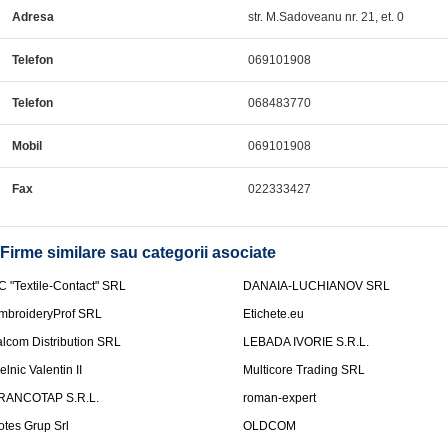
Adresa
str. M.Sadoveanu nr. 21, et. 0
Telefon
069101908
Telefon
068483770
Mobil
069101908
Fax
022333427
Firme similare sau categorii asociate
C "Textile-Contact" SRL
DANAIA-LUCHIANOV SRL
mbroideryProf SRL
Etichete.eu
talcom Distribution SRL
LEBADA IVORIE S.R.L.
elnic Valentin II
Multicore Trading SRL
RANCOTAP S.R.L.
roman-expert
otes Grup Srl
OLDCOM