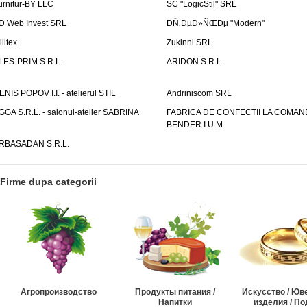
urnitur-BY LLC
SC "LogicStil" SRL
D Web Invest SRL
ÐÑ‚ÐµÐ»ÑŒÐµ "Modern"
litex
Zukinni SRL
LES-PRIM S.R.L.
ARIDON S.R.L.
ENIS POPOV I.I. - atelierul STIL
Andriniscom SRL
GGA S.R.L. - salonul-atelier SABRINA
FABRICA DE CONFECTII LA COMAN
BENDER I.U.M.
RBASADAN S.R.L.
Firme dupa categorii
Агропроизводство
Продукты питания /
Искусство / Ю
Напитки
изделия / По