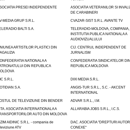
SOCIATIA PRESEI INDEPENDENTE
ASOCIATIA VETERANILOR SI INVALI
DE CARABINERI
V-MEDIA GRUP S.R.L.
CVAZAR-SIST S.R.L. AVANTE TV
ELERADIO BALTI S.A.
TELERADIO-MOLDOVA, COMPANIA,
INSTITUTIA PUBLICA NATIONALA A
AUDIOVIZUALULUI
NIUNEA ARTISTILOR PLASTICI DIN
CIJ. CENTRUL INDEPENDENT DE
AGAUZIA
JURNALISM
ONFEDERATIA NATIONALA A
CONFEDERATIA SINDICATELOR DI
ATRONATULUI DIN REPUBLICA
REPUBLICA MOLDOVA
OLDOVA
IC S.R.L.
DIXI MEDIA S.R.L.
OTIDIAN S.A.
ANGIS-TUR S.R.L., S.C. - AKCENT
INTERNATIONAL
OSTUL DE TELEVIZIUNE DIN BENDER
ADVAR S.R.L., I.M.
ITA. ASOCIATIA INTERNATIONALA A
ALLARABIA JOBS S.R.L., I.C.S.
RANSPORTORILOR AUTO DIN MOLDOVA
IZIM AIDINIC S.R.L. - compania de
DAC. ASOCIATIA "DREPTURI AUTOR
eleviziune ATV
CONEXE"