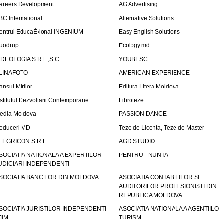
areers Development
AG Advertising
BC International
Alternative Solutions
entrul EducaÈ›ional INGENIUM
Easy English Solutions
uodrup
Ecology.md
IDEOLOGIA S.R.L.,S.C.
YOUBESC
LINAFOTO
AMERICAN EXPERIENCE
ansul Mirilor
Editura Litera Moldova
nstitutul Dezvoltarii Contemporane
Libroteze
edia Moldova
PASSION DANCE
educeri MD
Teze de Licenta, Teze de Master
LEGRICON S.R.L.
AGD STUDIO
SOCIATIA NATIONALA A EXPERTILOR
PENTRU - NUNTA
UDICIARI INDEPENDENTI
SOCIATIA BANCILOR DIN MOLDOVA
ASOCIATIA CONTABILILOR SI
AUDITORILOR PROFESIONISTI DIN
REPUBLICA MOLDOVA
SOCIATIA JURISTILOR INDEPENDENTI
ASOCIATIA NATIONALA A AGENTIIL
JIM
TURISM