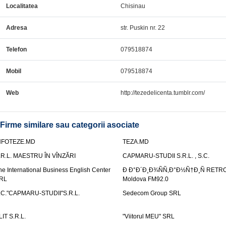
Localitatea
Chisinau
Adresa
str. Puskin nr. 22
Telefon
079518874
Mobil
079518874
Web
http://tezedelicenta.tumblr.com/
Firme similare sau categorii asociate
NFOTEZE.MD
TEZA.MD
.R.L. MAESTRU ÎN VÎNZĂRI
CAPMARU-STUDII S.R.L. , S.C.
he International Business English Center
Ð Ð°Ð´Ð¸Ð¾ÑÑ‚Ð°Ð½Ñ†Ð¸Ñ RETR
RL
Moldova FM92.0
.C."CAPMARU-STUDII"S.R.L.
Sedecom Group SRL
LIT S.R.L.
"Viitorul MEU" SRL