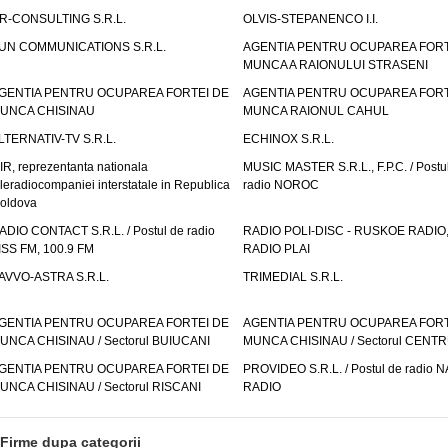
R-CONSULTING S.R.L.
OLVIS-STEPANENCO I.I.
UN COMMUNICATIONS S.R.L.
AGENTIA PENTRU OCUPAREA FORT
MUNCA A RAIONULUI STRASENI
GENTIA PENTRU OCUPAREA FORTEI DE
AGENTIA PENTRU OCUPAREA FORT
UNCA CHISINAU
MUNCA RAIONUL CAHUL
LTERNATIV-TV S.R.L.
ECHINOX S.R.L.
IR, reprezentanta nationala
MUSIC MASTER S.R.L., F.P.C. / Postu
eleradiocompaniei interstatale in Republica
radio NOROC
oldova
ADIO CONTACT S.R.L. / Postul de radio
RADIO POLI-DISC - RUSKOE RADIO
ISS FM, 100.9 FM
RADIO PLAI
AVVO-ASTRA S.R.L.
TRIMEDIAL S.R.L.
GENTIA PENTRU OCUPAREA FORTEI DE
AGENTIA PENTRU OCUPAREA FORT
UNCA CHISINAU / Sectorul BUIUCANI
MUNCA CHISINAU / Sectorul CENT
GENTIA PENTRU OCUPAREA FORTEI DE
PROVIDEO S.R.L. / Postul de radio 
UNCA CHISINAU / Sectorul RISCANI
RADIO
Firme dupa categorii