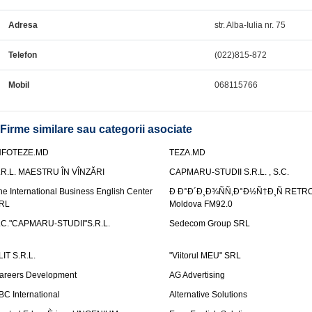
Adresa
str. Alba-Iulia nr. 75
Telefon
(022)815-872
Mobil
068115766
Firme similare sau categorii asociate
NFOTEZE.MD
TEZA.MD
.R.L. MAESTRU ÎN VÎNZĂRI
CAPMARU-STUDII S.R.L. , S.C.
he International Business English Center
Ð Ð°Ð´Ð¸Ð¾ÑÑ‚Ð°Ð½Ñ†Ð¸Ñ RETR
RL
Moldova FM92.0
.C."CAPMARU-STUDII"S.R.L.
Sedecom Group SRL
LIT S.R.L.
"Viitorul MEU" SRL
areers Development
AG Advertising
BC International
Alternative Solutions