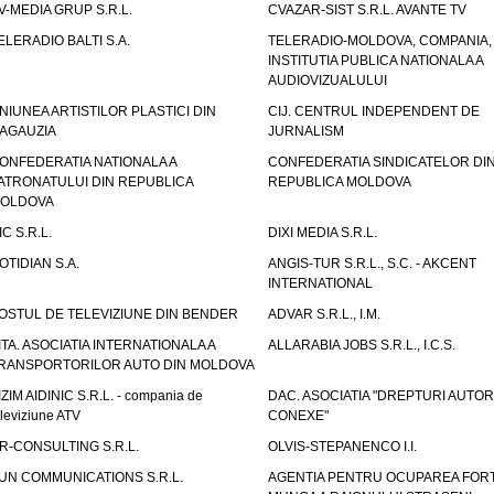
V-MEDIA GRUP S.R.L.
CVAZAR-SIST S.R.L. AVANTE TV
ELERADIO BALTI S.A.
TELERADIO-MOLDOVA, COMPANIA,
INSTITUTIA PUBLICA NATIONALA A
AUDIOVIZUALULUI
NIUNEA ARTISTILOR PLASTICI DIN
CIJ. CENTRUL INDEPENDENT DE
AGAUZIA
JURNALISM
ONFEDERATIA NATIONALA A
CONFEDERATIA SINDICATELOR DI
ATRONATULUI DIN REPUBLICA
REPUBLICA MOLDOVA
OLDOVA
IC S.R.L.
DIXI MEDIA S.R.L.
OTIDIAN S.A.
ANGIS-TUR S.R.L., S.C. - AKCENT
INTERNATIONAL
OSTUL DE TELEVIZIUNE DIN BENDER
ADVAR S.R.L., I.M.
ITA. ASOCIATIA INTERNATIONALA A
ALLARABIA JOBS S.R.L., I.C.S.
RANSPORTORILOR AUTO DIN MOLDOVA
IZIM AIDINIC S.R.L. - compania de
DAC. ASOCIATIA "DREPTURI AUTOR
eleviziune ATV
CONEXE"
R-CONSULTING S.R.L.
OLVIS-STEPANENCO I.I.
UN COMMUNICATIONS S.R.L.
AGENTIA PENTRU OCUPAREA FORT