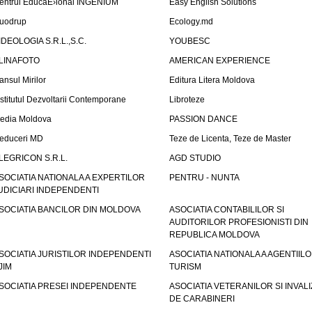
entrul EducaÈ›ional INGENIUM
Easy English Solutions
uodrup
Ecology.md
IDEOLOGIA S.R.L.,S.C.
YOUBESC
LINAFOTO
AMERICAN EXPERIENCE
ansul Mirilor
Editura Litera Moldova
nstitutul Dezvoltarii Contemporane
Libroteze
edia Moldova
PASSION DANCE
educeri MD
Teze de Licenta, Teze de Master
LEGRICON S.R.L.
AGD STUDIO
SOCIATIA NATIONALA A EXPERTILOR
PENTRU - NUNTA
UDICIARI INDEPENDENTI
SOCIATIA BANCILOR DIN MOLDOVA
ASOCIATIA CONTABILILOR SI
AUDITORILOR PROFESIONISTI DIN
REPUBLICA MOLDOVA
SOCIATIA JURISTILOR INDEPENDENTI
ASOCIATIA NATIONALA A AGENTIIL
JIM
TURISM
SOCIATIA PRESEI INDEPENDENTE
ASOCIATIA VETERANILOR SI INVALI
DE CARABINERI