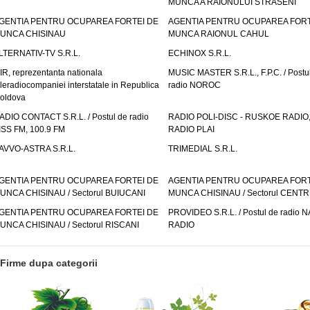
MUNCA A RAIONULUI STRASENI
GENTIA PENTRU OCUPAREA FORTEI DE
AGENTIA PENTRU OCUPAREA FORT
UNCA CHISINAU
MUNCA RAIONUL CAHUL
LTERNATIV-TV S.R.L.
ECHINOX S.R.L.
IR, reprezentanta nationala
MUSIC MASTER S.R.L., F.P.C. / Postu
eleradiocompaniei interstatale in Republica
radio NOROC
oldova
ADIO CONTACT S.R.L. / Postul de radio
RADIO POLI-DISC - RUSKOE RADIO
ISS FM, 100.9 FM
RADIO PLAI
AVVO-ASTRA S.R.L.
TRIMEDIAL S.R.L.
GENTIA PENTRU OCUPAREA FORTEI DE
AGENTIA PENTRU OCUPAREA FORT
UNCA CHISINAU / Sectorul BUIUCANI
MUNCA CHISINAU / Sectorul CENT
GENTIA PENTRU OCUPAREA FORTEI DE
PROVIDEO S.R.L. / Postul de radio 
UNCA CHISINAU / Sectorul RISCANI
RADIO
Firme dupa categorii